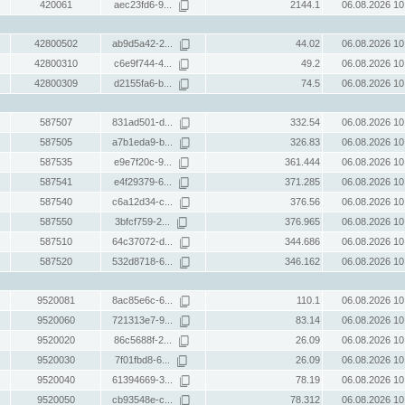
420061
aec23fd6-9...
2144.1
06.08.2026 10
42800502
ab9d5a42-2...
44.02
06.08.2026 10
42800310
c6e9f744-4...
49.2
06.08.2026 10
42800309
d2155fa6-b...
74.5
06.08.2026 10
587507
831ad501-d...
332.54
06.08.2026 10
587505
a7b1eda9-b...
326.83
06.08.2026 10
587535
e9e7f20c-9...
361.444
06.08.2026 10
587541
e4f29379-6...
371.285
06.08.2026 10
587540
c6a12d34-c...
376.56
06.08.2026 10
587550
3bfcf759-2...
376.965
06.08.2026 10
587510
64c37072-d...
344.686
06.08.2026 10
587520
532d8718-6...
346.162
06.08.2026 10
9520081
8ac85e6c-6...
110.1
06.08.2026 10
9520060
721313e7-9...
83.14
06.08.2026 10
9520020
86c5688f-2...
26.09
06.08.2026 10
9520030
7f01fbd8-6...
26.09
06.08.2026 10
9520040
61394669-3...
78.19
06.08.2026 10
9520050
cb93548e-c...
78.312
06.08.2026 10