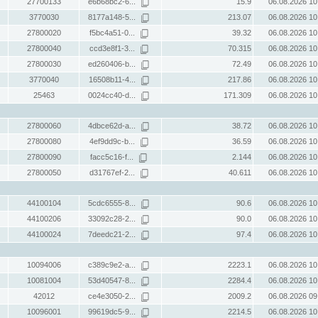
27700133
e6b68bc2-6...
15.9
06.08.2026 10
3770030
8177a148-5...
213.07
06.08.2026 10
27800020
f5bc4a51-0...
39.32
06.08.2026 10
27800040
ccd3e8f1-3...
70.315
06.08.2026 10
27800030
ed260406-b...
72.49
06.08.2026 10
3770040
16508b11-4...
217.86
06.08.2026 10
25463
0024cc40-d...
171.309
06.08.2026 10
27800060
4dbce62d-a...
38.72
06.08.2026 10
27800080
4ef9dd9c-b...
36.59
06.08.2026 10
27800090
facc5c16-f...
2.144
06.08.2026 10
27800050
d31767ef-2...
40.611
06.08.2026 10
44100104
5cdc6555-8...
90.6
06.08.2026 10
44100206
33092c28-2...
90.0
06.08.2026 10
44100024
7deedc21-2...
97.4
06.08.2026 10
10094006
c389c9e2-a...
2223.1
06.08.2026 10
10081004
53d40547-8...
2284.4
06.08.2026 10
42012
ce4e3050-2...
2009.2
06.08.2026 09
10096001
99619dc5-9...
2214.5
06.08.2026 10