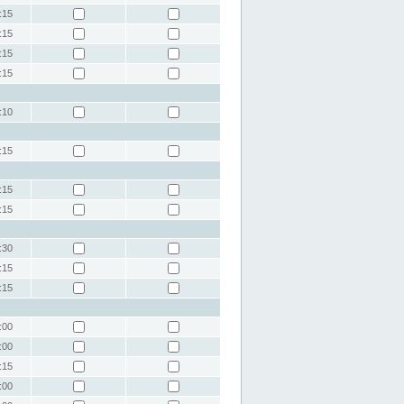
:15
:15
:15
:15
:10
:15
:15
:15
:30
:15
:15
:00
:00
:15
:00