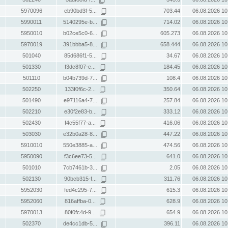
5970096
eb90bd3f-5...
703.44
06.08.2026 10
5990011
5140295e-b...
714.02
06.08.2026 10
5950010
b02ce5c0-6...
605.273
06.08.2026 10
5970019
391bbba5-8...
658.444
06.08.2026 10
501040
85d686f1-5...
34.67
06.08.2026 10
501330
f3dc8f07-c...
184.45
06.08.2026 10
501110
b04b739d-7...
108.4
06.08.2026 10
502250
133f0f6c-2...
350.64
06.08.2026 10
501490
e97116a4-7...
257.84
06.08.2026 10
502210
e30f2e83-b...
333.12
06.08.2026 10
502430
f4c55f77-a...
416.06
06.08.2026 10
503030
e32b0a28-8...
447.22
06.08.2026 10
5910010
550e3885-a...
474.56
06.08.2026 10
5950090
f3c6ee73-5...
641.0
06.08.2026 10
501010
7cb7461b-3...
2.05
06.08.2026 10
502130
90bcb315-f...
311.76
06.08.2026 10
5952030
fed4c295-7...
615.3
06.08.2026 10
5952060
816affba-0...
628.9
06.08.2026 10
5970013
80f0fc4d-9...
654.9
06.08.2026 10
502370
de4cc1db-5...
396.11
06.08.2026 10