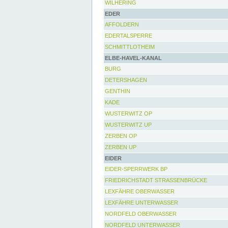
WILHERING
EDER
AFFOLDERN
EDERTALSPERRE
SCHMITTLOTHEIM
ELBE-HAVEL-KANAL
BURG
DETERSHAGEN
GENTHIN
KADE
WUSTERWITZ OP
WUSTERWITZ UP
ZERBEN OP
ZERBEN UP
EIDER
EIDER-SPERRWERK BP
FRIEDRICHSTADT STRASSENBRÜCKE
LEXFÄHRE OBERWASSER
LEXFÄHRE UNTERWASSER
NORDFELD OBERWASSER
NORDFELD UNTERWASSER