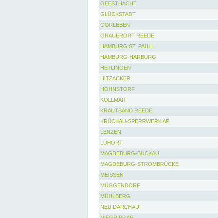
GEESTHACHT
GLÜCKSTADT
GORLEBEN
GRAUERORT REEDE
HAMBURG ST. PAULI
HAMBURG-HARBURG
HETLINGEN
HITZACKER
HOHNSTORF
KOLLMAR
KRAUTSAND REEDE
KRÜCKAU-SPERRWERK AP
LENZEN
LÜHORT
MAGDEBURG-BUCKAU
MAGDEBURG-STROMBRÜCKE
MEISSEN
MÜGGENDORF
MÜHLBERG
NEU DARCHAU
NIEGRIPP AP