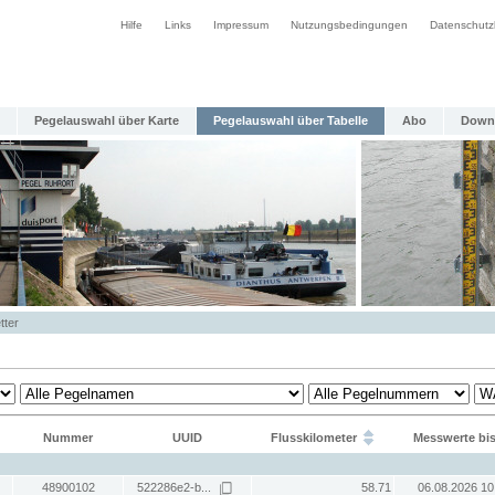
Hilfe
Links
Impressum
Nutzungsbedingungen
Datenschutz
Pegelauswahl über Karte
Pegelauswahl über Tabelle
Abo
Down
tter
Nummer
UUID
Flusskilometer
Messwerte bi
48900102
522286e2-b...
58.71
06.08.2026 10