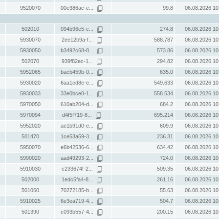
9520070
00e386ac-e...
99.8
06.08.2026 10
502010
094b96e5-c...
274.8
06.08.2026 10
5930070
2ee12b9a-f...
588.787
06.08.2026 10
5930050
b3492c68-8...
573.86
06.08.2026 10
502070
939f82ec-1...
294.82
06.08.2026 10
5952065
bacb459b-0...
635.0
06.08.2026 10
5930020
6aa1cd8e-e...
549.633
06.08.2026 10
5930033
33e0bce0-1...
558.534
06.08.2026 10
5970050
610ab204-d...
684.2
06.08.2026 10
5970094
d4f5f719-8...
695.214
06.08.2026 10
5952020
ae1b91d0-e...
609.9
06.08.2026 10
501470
1ce53a59-3...
236.31
06.08.2026 10
5950070
e6b42536-6...
634.42
06.08.2026 10
5990020
aad49293-2...
724.0
06.08.2026 10
5910030
c233674f-2...
509.35
06.08.2026 10
502000
1edc5fa4-8...
261.16
06.08.2026 10
501060
70272185-b...
55.63
06.08.2026 10
5910025
6e3ea719-4...
504.7
06.08.2026 10
501390
c093b557-4...
200.15
06.08.2026 10