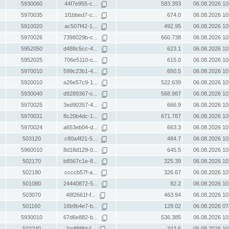
5930060
44f7e955-c...
583.393
06.08.2026 10
5970035
1f1bbed7-c...
674.0
06.08.2026 10
5910020
ac507f42-1...
492.95
06.08.2026 10
5970026
7398029b-c...
660.738
06.08.2026 10
5952050
d488c5cc-4...
623.1
06.08.2026 10
5952025
706e5110-c...
615.0
06.08.2026 10
5970010
599c23b1-4...
650.5
06.08.2026 10
5920010
a26e57c9-1...
522.639
06.08.2026 10
5930040
d9289367-c...
568.987
06.08.2026 10
5970025
3ed90357-4...
666.9
06.08.2026 10
5970031
8c20b4dc-1...
671.787
06.08.2026 10
5970024
a653eb04-d...
663.3
06.08.2026 10
503120
c80a4f21-5...
484.7
06.08.2026 10
5960010
8d18d129-0...
645.5
06.08.2026 10
502170
b8567c1e-8...
325.39
06.08.2026 10
502180
ccccb57f-a...
326.67
06.08.2026 10
501080
24440872-5...
82.2
06.08.2026 10
503070
48f2661f-f...
463.94
06.08.2026 10
501160
16b9b4e7-b...
128.02
06.08.2026 07
5930010
67d6e882-b...
536.385
06.08.2026 10
502240
3adf88fd-f...
343.6
06.08.2026 10