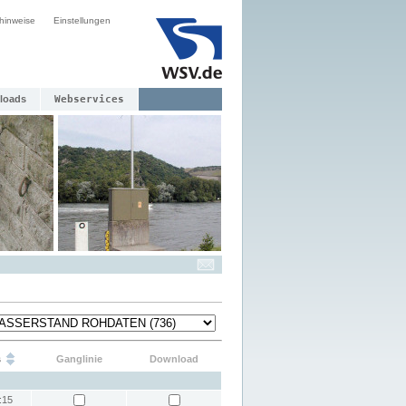
hinweise
Einstellungen
loads
Webservices
s
Ganglinie
Download
:15