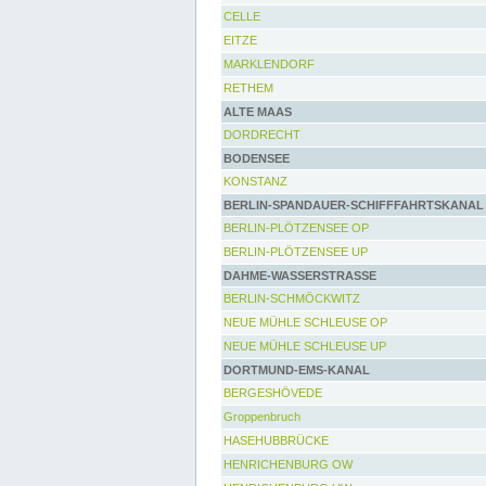
CELLE
EITZE
MARKLENDORF
RETHEM
ALTE MAAS
DORDRECHT
BODENSEE
KONSTANZ
BERLIN-SPANDAUER-SCHIFFFAHRTSKANAL
BERLIN-PLÖTZENSEE OP
BERLIN-PLÖTZENSEE UP
DAHME-WASSERSTRASSE
BERLIN-SCHMÖCKWITZ
NEUE MÜHLE SCHLEUSE OP
NEUE MÜHLE SCHLEUSE UP
DORTMUND-EMS-KANAL
BERGESHÖVEDE
Groppenbruch
HASEHUBBRÜCKE
HENRICHENBURG OW