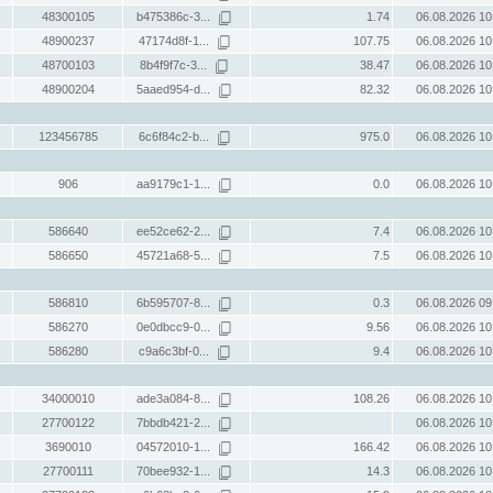
48300105
b475386c-3...
1.74
06.08.2026 10
48900237
47174d8f-1...
107.75
06.08.2026 10
48700103
8b4f9f7c-3...
38.47
06.08.2026 10
48900204
5aaed954-d...
82.32
06.08.2026 10
123456785
6c6f84c2-b...
975.0
06.08.2026 10
906
aa9179c1-1...
0.0
06.08.2026 10
586640
ee52ce62-2...
7.4
06.08.2026 10
586650
45721a68-5...
7.5
06.08.2026 10
586810
6b595707-8...
0.3
06.08.2026 09
586270
0e0dbcc9-0...
9.56
06.08.2026 10
586280
c9a6c3bf-0...
9.4
06.08.2026 10
34000010
ade3a084-8...
108.26
06.08.2026 10
27700122
7bbdb421-2...
06.08.2026 10
3690010
04572010-1...
166.42
06.08.2026 10
27700111
70bee932-1...
14.3
06.08.2026 10