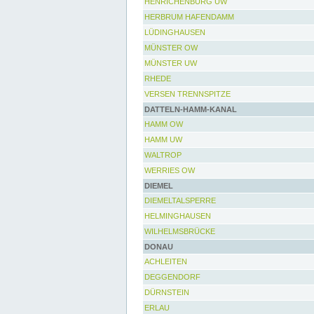
HENRICHENBURG UW
HERBRUM HAFENDAMM
LÜDINGHAUSEN
MÜNSTER OW
MÜNSTER UW
RHEDE
VERSEN TRENNSPITZE
DATTELN-HAMM-KANAL
HAMM OW
HAMM UW
WALTROP
WERRIES OW
DIEMEL
DIEMELTALSPERRE
HELMINGHAUSEN
WILHELMSBRÜCKE
DONAU
ACHLEITEN
DEGGENDORF
DÜRNSTEIN
ERLAU