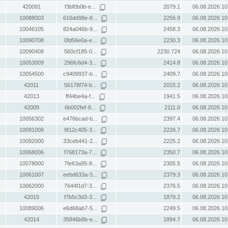
420091
f3bf0b0b-e...
2079.1
06.08.2026 10
10088003
616dd98e-8...
2256.9
06.08.2026 10
10046105
824a046b-9...
2458.3
06.08.2026 10
10090708
0fd56e0a-e...
2230.3
06.08.2026 10
10090408
560cf185-0...
2230.724
06.08.2026 10
10053009
296fc6d4-3...
2414.8
06.08.2026 10
10054500
c9409937-b...
2409.7
06.08.2026 10
42011
56178f74-b...
2015.2
06.08.2026 10
42013
ff44be4a-f...
1941.5
06.08.2026 10
42009
6b002fef-8...
2111.0
06.08.2026 10
10056302
e476bcad-b...
2397.4
06.08.2026 10
10091008
9f12c405-3...
2226.7
06.08.2026 10
10092000
33ceb441-2...
2225.2
06.08.2026 10
10068006
f768173a-7...
2350.7
06.08.2026 10
10078000
7fe63a95-8...
2305.5
06.08.2026 10
10061007
eebd633a-3...
2379.3
06.08.2026 10
10062000
7644f1d7-3...
2376.5
06.08.2026 10
42015
f7b5c3d3-3...
1879.2
06.08.2026 10
10089006
e6d68ab7-5...
2249.5
06.08.2026 10
42014
35846b8b-e...
1894.7
06.08.2026 10