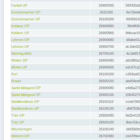
Fankel UP
26900300
583420a8
Grevenmacher OP
2610180
6e72bebf
Grevenmacher UP
26100200
69308142
Koblenz OP
26900880
3f64ff08
Koblenz UP
26900900
9dbcac54
Lehmen OP
26900680
d0abe01a
Lehmen UP
26900700
dc1bb420
Mehring AMS
26700100
4c1b6f17
Müden OP
26900480
a5c880a3
Müden UP
26900500
edc67ca3
Perl
26100100
c263ea53
Ruwer
26500150
abd34ee6
Sankt Aldegund OP
26900080
e4d6a271
Sankt Aldegund UP
26900100
20640279
Stadtbredimus OP
26100110
cceb7060
Stadtbredimus UP
26100130
dfdf753b
Trier OP
26500080
9d2b4126
Trier UP
26500100
3bec53ca
Wincheringen
26100140
bb5560fc
Wintrich OP
26700380
cb4789e4