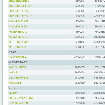
BREDEREICHE OP
580080
308f5979
BREDEREICHE UP
580090
470acd2a
FÜRSTENBERG OP
580060
2c95f83d
FÜRSTENBERG UP
580070
a5830277
VOßWINKEL OP
580000
09b422f7
VOßWINKEL UP
580010
2bcef51a
WESENBERG OP
580020
7909d3f7
WESENBERG UP
580030
da3b5de9
ZEHDENICK OP
580160
a9b8e24c
ZEHDENICK UP
580170
721d7dbf
ORKE
DALWIGKSTHAL
42840453
f0f78cc4
KLEINES HAFF
KARLSHAGEN
9690085
f53bb77f
KARNIN
9690084
da893bbd
UECKERMÜNDE
9690088
c1588dcc
WOLGAST
9650080
b327e35c
OSTE
BELUM
5980060
a9e93be0
BREMERVÖRDE UW
5980010
cf8a3ea2
HECHTHAUSEN
5980030
e5e02890