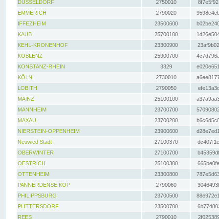
DÜSSELDORF
2750010
8f7e5f92
EMMERICH
2790020
9598e4cb
IFFEZHEIM
23500600
b02be240
KAUB
25700100
1d26e504
KEHL-KRONENHOF
23300900
23af9b02
KOBLENZ
25900700
4c7d796a
KONSTANZ-RHEIN
3329
e020e651
KÖLN
2730010
a6ee8177
LOBITH
2790050
efe13a3d
MAINZ
25100100
a37a9aa3
MANNHEIM
23700700
57090802
MAXAU
23700200
b6c6d5c8
NIERSTEIN-OPPENHEIM
23900600
d28e7ed1
Neuwied Stadt
27100370
dc407f1e
OBERWINTER
27100700
b45359df
OESTRICH
25100300
665be0fe
OTTENHEIM
23300800
787e5d63
PANNERDENSE KOP
2790060
3046493f
PHILIPPSBURG
23700500
88e972e1
PLITTERSDORF
23500700
6b774802
REES
2790010
2f025389