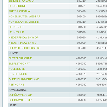
BERLIN-SPANDAU UP
580310
2c68509c
BORGSDORF
581591
1b2e2996
FRIEDRICHSTHAL
603420
314945d6
HOHENSAATEN WEST AP
603400
99309d3e
HOHENSAATEN WEST BP
603310
3404a6e5
LEHNITZ OP
581580
c8a1cf0a
LEHNITZ UP
581590
5bb1f56d
NIEDERFINOW SHW OP
692080
414dd4ee
NIEDERFINOW SHW UP
692090
4eec6b25
SCHWEDT SCHLEUSE BP
603410
4ee515f9
HUNTE
BUTTELERHÖRNE
4960060
b3d88ca6
ELSFLETH OHRT
4960080
531da758
HOLLERSIEL
4960050
2eacef2f
HUNTEBRÜCK
4960070
2e1d458b
OLDENBURG-DRIELAKE
4960030
1b51e55e
REITHÖRNE
4960040
c9df61c4
HAVELKANAL
SCHÖNWALDE OP
587050
d8ef9f21
SCHÖNWALDE UP
587060
b6650b13
IJSSEL