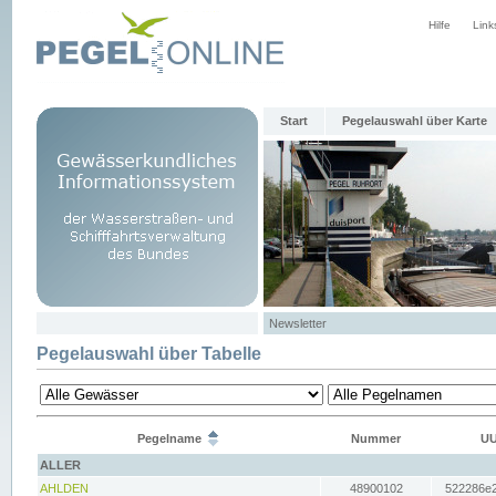
Hilfe
Link
Start
Pegelauswahl über Karte
Newsletter
Pegelauswahl über Tabelle
Pegelname
Nummer
UU
ALLER
AHLDEN
48900102
522286e2