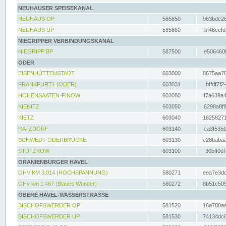
NEUHAUSER SPEISEKANAL
NEUHAUS OP
585850
963bdc26
NEUHAUS UP
585860
bf48cefd
NIEGRIPPER VERBINDUNGSKANAL
NIEGRIPP BP
587500
e506460f
ODER
EISENHÜTTENSTADT
603000
8675aa70
FRANKFURT1 (ODER)
603031
bffdf7f2
HOHENSAATEN-FINOW
603080
f7a639a4
KIENITZ
603050
6298a8f9
KIETZ
603040
16258271
RATZDORF
603140
ca3f535b
SCHWEDT-ODERBRÜCKE
603130
e28babaa
STÜTZKOW
603100
30bff0df
ORANIENBURGER HAVEL
OHV KM 3.014 (HOCHSPANNUNG)
580271
eea7e3dc
OHv km 1.467 (Blaues Wunder)
580272
8b51c505
OBERE HAVEL-WASSERSTRASSE
BISCHOFSWERDER OP
581520
16a780aa
BISCHOFSWERDER UP
581530
74134dc6