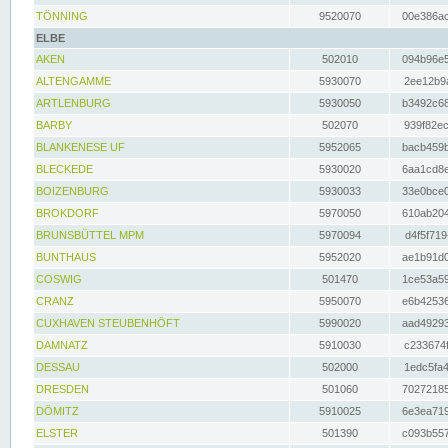
TÖNNING
9520070
00e386ac
ELBE
AKEN
502010
094b96e5
ALTENGAMME
5930070
2ee12b9a
ARTLENBURG
5930050
b3492c68
BARBY
502070
939f82ec
BLANKENESE UF
5952065
bacb459b
BLECKEDE
5930020
6aa1cd8e
BOIZENBURG
5930033
33e0bce0
BROKDORF
5970050
610ab204
BRUNSBÜTTEL MPM
5970094
d4f5f719
BUNTHAUS
5952020
ae1b91d0
COSWIG
501470
1ce53a59
CRANZ
5950070
e6b42536
CUXHAVEN STEUBENHÖFT
5990020
aad49293
DAMNATZ
5910030
c233674f
DESSAU
502000
1edc5fa4
DRESDEN
501060
70272185
DÖMITZ
5910025
6e3ea719
ELSTER
501390
c093b557