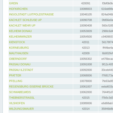
GREIN
420091
f3bf0b0b
HOFKIRCHEN
10088003
616dd98e
INGOLSTADT LUITPOLDSTRASSE
10046105
824a046b
KACHLET SCHLEUSE UP
10090708
0fd56e0a
KACHLET WEHR UP
10090408
560cf185
KELHEIM DONAU
10053009
296fc6d4
KELHEIMWINZER
10054500
c9409937
KIENSTOCK
42011
56178f74
KORNEUBURG
42013
ff44be4a
MAUTHAUSEN
42009
6b002fef
OBERNDORF
10056302
e476bcad
PASSAU DONAU
10091008
9f12c405
PASSAU ILZSTADT
10092000
33ceb441
PFATTER
10068006
f768173a
PFELLING
10078000
7fe63a95
REGENSBURG EISERNE BRÜCKE
10061007
eebd633a
SCHWABELWEIS
10062000
7644f1d7
THEBNERSTRASSL
42015
f7b5c3d3
VILSHOFEN
10089006
e6d68ab7
WILDUNGSMAUER
42014
35846b8b