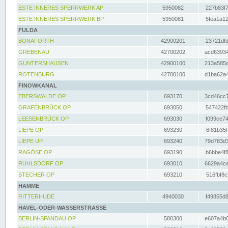
ESTE INNERES SPERRWERK AP
5950082
227b83f7
ESTE INNERES SPERRWERK BP
5950081
5fea1a12
FULDA
BONAFORTH
42900201
23721dfd
GREBENAU
42700202
acd63934
GUNTERSHAUSEN
42900100
213a585d
ROTENBURG
42700100
d1ba62a4
FINOWKANAL
EBERSWALDE OP
693170
3cd46cc7
GRAFENBRÜCK OP
693050
547422fb
LEESENBRÜCK OP
693030
f099ce74
LIEPE OP
693230
6f81b35f
LIEPE UP
693240
79d783d3
RAGÖSE OP
693190
b6bbe4f8
RUHLSDORF OP
693010
6629a4ca
STECHER OP
693210
516fbf8c
HAMME
RITTERHUDE
4940030
f49855d8
HAVEL-ODER-WASSERSTRASSE
BERLIN-SPANDAU OP
580300
e607a4b6