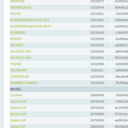
MEHRUM
31010071
be05603a
NIENBRÜGGE
31010044
864a8111
RECKE
31010011
7af19499
RODENBERGER AUE-OST
31010051
6288de60
RODENBERGER AUE-WEST
31010052
eb24b5a3
RUSBEND
31010043
c1f06401
RÜHEN
31010093
4ed5f6da
SEHNDE
31010070
ab0d9117
SÜLFELD OW
31010092
a8604e8f
SÜLFELD UW
31010091
892183d6
THUNE
31010080
42b865fb
VELSDORF
3101012
36f80081
VORSFELDE
31010090
dbb2bb9f
WARBER GRABEN
31010040
2f1080ba
MOSEL
Cochem
26900400
768df4e9
Detzem OP
26700180
c40912fd
Detzem UP
26700200
dc344605
Enkirch OP
26700880
87207dcd
Enkirch UP
26700900
ee861944
Fankel OP
26900280
68198b48