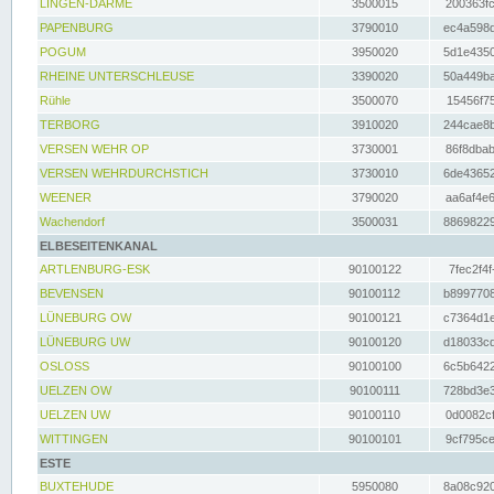
LINGEN-DARME
3500015
200363fc
PAPENBURG
3790010
ec4a598d
POGUM
3950020
5d1e4350
RHEINE UNTERSCHLEUSE
3390020
50a449ba
Rühle
3500070
15456f75
TERBORG
3910020
244cae8b
VERSEN WEHR OP
3730001
86f8dbab
VERSEN WEHRDURCHSTICH
3730010
6de43652
WEENER
3790020
aa6af4e6
Wachendorf
3500031
88698229
ELBESEITENKANAL
ARTLENBURG-ESK
90100122
7fec2f4f
BEVENSEN
90100112
b8997708
LÜNEBURG OW
90100121
c7364d1e
LÜNEBURG UW
90100120
d18033cd
OSLOSS
90100100
6c5b6422
UELZEN OW
90100111
728bd3e3
UELZEN UW
90100110
0d0082cf
WITTINGEN
90100101
9cf795ce
ESTE
BUXTEHUDE
5950080
8a08c920