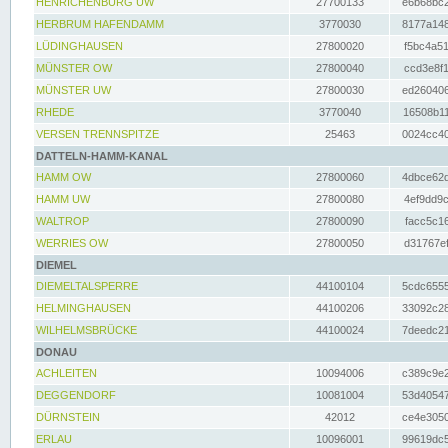
HENRICHENBURG UW
27700133
e6b68bc2
HERBRUM HAFENDAMM
3770030
8177a148
LÜDINGHAUSEN
27800020
f5bc4a51
MÜNSTER OW
27800040
ccd3e8f1
MÜNSTER UW
27800030
ed260406
RHEDE
3770040
16508b11
VERSEN TRENNSPITZE
25463
0024cc40
DATTELN-HAMM-KANAL
HAMM OW
27800060
4dbce62d
HAMM UW
27800080
4ef9dd9c
WALTROP
27800090
facc5c16
WERRIES OW
27800050
d31767ef
DIEMEL
DIEMELTALSPERRE
44100104
5cdc6555
HELMINGHAUSEN
44100206
33092c28
WILHELMSBRÜCKE
44100024
7deedc21
DONAU
ACHLEITEN
10094006
c389c9e2
DEGGENDORF
10081004
53d40547
DÜRNSTEIN
42012
ce4e3050
ERLAU
10096001
99619dc5