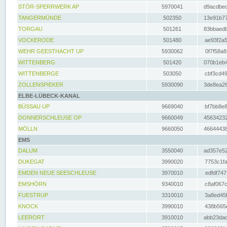
STÖR-SPERRWERK AP
5970041
d9acdbec
TANGERMÜNDE
502350
13e91b77
TORGAU
501261
83bbaedb
VOCKERODE
501480
ae93f2a5
WEHR GEESTHACHT UP
5930062
0f7f58a8
WITTENBERG
501420
070b1eb4
WITTENBERGE
503050
cbf3cd49
ZOLLENSPIEKER
5930090
3de8ea26
ELBE-LÜBECK-KANAL
BÜSSAU UP
9669040
bf7bb8e8
DONNERSCHLEUSE OP
9660049
45634232
MÖLLN
9660050
46644438
EMS
DALUM
3550040
ad357e52
DUKEGAT
3990020
7753c1fa
EMDEN NEUE SEESCHLEUSE
3970010
edfdf747
EMSHÖRN
9340010
c8af067c
FUESTRUP
3310010
3a8ed45f
KNOCK
3990010
438b565e
LEERORT
3910010
abb23dad