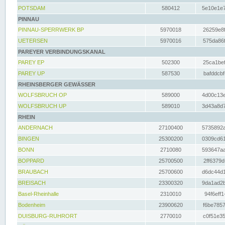
POTSDAM
580412
5e10e1e7
PINNAU
PINNAU-SPERRWERK BP
5970018
26259e8f
UETERSEN
5970016
575da86f
PAREYER VERBINDUNGSKANAL
PAREY EP
502300
25ca1bef
PAREY UP
587530
bafddcbf
RHEINSBERGER GEWÄSSER
WOLFSBRUCH OP
589000
4d00c13e
WOLFSBRUCH UP
589010
3d43a8d7
RHEIN
ANDERNACH
27100400
5735892a
BINGEN
25300200
0309cd61
BONN
2710080
593647aa
BOPPARD
25700500
2ff6379d
BRAUBACH
25700600
d6dc44d1
BREISACH
23300320
9da1ad2b
Basel-Rheinhalle
2310010
94f6eff1
Bodenheim
23900620
f6be7857
DUISBURG-RUHRORT
2770010
c0f51e35