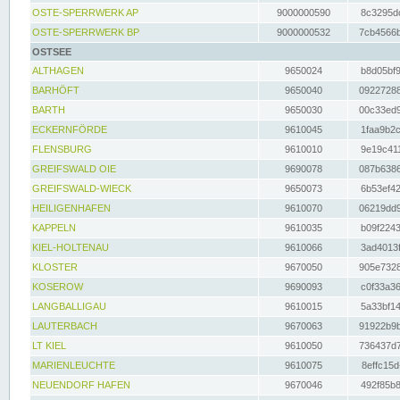
OSTE-SPERRWERK AP
9000000590
8c3295dc
OSTE-SPERRWERK BP
9000000532
7cb4566b
OSTSEE
ALTHAGEN
9650024
b8d05bf9
BARHÖFT
9650040
09227288
BARTH
9650030
00c33ed9
ECKERNFÖRDE
9610045
1faa9b2c
FLENSBURG
9610010
9e19c411
GREIFSWALD OIE
9690078
087b6386
GREIFSWALD-WIECK
9650073
6b53ef42
HEILIGENHAFEN
9610070
06219dd9
KAPPELN
9610035
b09f2243
KIEL-HOLTENAU
9610066
3ad4013f
KLOSTER
9670050
905e7328
KOSEROW
9690093
c0f33a36
LANGBALLIGAU
9610015
5a33bf14
LAUTERBACH
9670063
91922b9b
LT KIEL
9610050
736437d7
MARIENLEUCHTE
9610075
8effc15d
NEUENDORF HAFEN
9670046
492f85b8