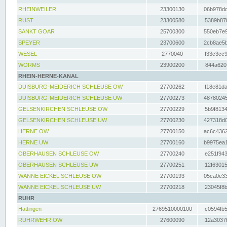
RHEINWEILER
23300130
06b978dd
RUST
23300580
5389b878
SANKT GOAR
25700300
550eb7e9
SPEYER
23700600
2cb8ae5b
WESEL
2770040
f33c3cc9
WORMS
23900200
844a620f
RHEIN-HERNE-KANAL
DUISBURG-MEIDERICH SCHLEUSE OW
27700262
f18e81da
DUISBURG-MEIDERICH SCHLEUSE UW
27700273
48780245
GELSENKIRCHEN SCHLEUSE OW
27700229
5b9f8134
GELSENKIRCHEN SCHLEUSE UW
27700230
427318d0
HERNE OW
27700150
ac6c4362
HERNE UW
27700160
b9975ea1
OBERHAUSEN SCHLEUSE OW
27700240
e251f943
OBERHAUSEN SCHLEUSE UW
27700251
12f63015
WANNE EICKEL SCHLEUSE OW
27700193
05ca0e33
WANNE EICKEL SCHLEUSE UW
27700218
23045f8b
RUHR
Hattingen
2769510000100
c0594fb5
RUHRWEHR OW
27600090
12a3037f