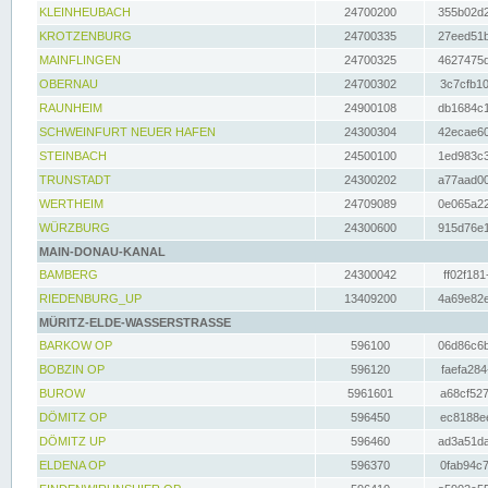
KLEINHEUBACH
24700200
355b02d2
KROTZENBURG
24700335
27eed51b
MAINFLINGEN
24700325
4627475d
OBERNAU
24700302
3c7cfb10
RAUNHEIM
24900108
db1684c1
SCHWEINFURT NEUER HAFEN
24300304
42ecae60
STEINBACH
24500100
1ed983c3
TRUNSTADT
24300202
a77aad00
WERTHEIM
24709089
0e065a22
WÜRZBURG
24300600
915d76e1
MAIN-DONAU-KANAL
BAMBERG
24300042
ff02f181
RIEDENBURG_UP
13409200
4a69e82e
MÜRITZ-ELDE-WASSERSTRASSE
BARKOW OP
596100
06d86c6b
BOBZIN OP
596120
faefa284
BUROW
5961601
a68cf527
DÖMITZ OP
596450
ec8188ee
DÖMITZ UP
596460
ad3a51da
ELDENA OP
596370
0fab94c7