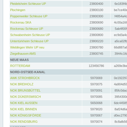
Pleidelsheim Schleuse UP
23800400
6e183f4b
Plochingen
23800100
be7ce40e
Poppenweiler Schleuse UP
23800300
f4854a4c
Rockenau SKA
23800690
4c00a166
Rockenau Schleuse UP
23800680
5ab4f00f
Schwabenheim Schleuse UP
23800800
ec9d3a4d
Untertürkheim Schleuse UP
23800220
a5ca02fb
Wieblingen Wehr UP neu
23800780
66d887a6
Ziegelhausen AMS
23800745
3944c1fd
NEUE MAAS
ROTTERDAM
123456786
a269e3be
NORD-OSTSEE-KANAL
AWK STROHBRÜCK
5970069
0e192297
NOK BREIHOLZ
5970075
4a904d59
NOK BRUNSBÜTTEL
5970091
85fc0dac
NOK DÜKERSWISCH
5970085
3954300d
NOK KIEL AUSSEN
5650068
6dc44585
NOK KIEL BINNEN
5979020
8af24d6a
NOK KÖNIGSFÖRDE
5970067
d0ec2790
NOK RENDSBURG
5970074
8c8afb56