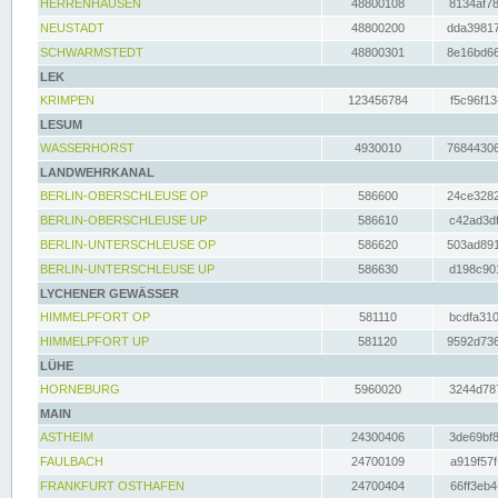
HERRENHAUSEN
48800108
8134af78
NEUSTADT
48800200
dda39817
SCHWARMSTEDT
48800301
8e16bd66
LEK
KRIMPEN
123456784
f5c96f13
LESUM
WASSERHORST
4930010
76844306
LANDWEHRKANAL
BERLIN-OBERSCHLEUSE OP
586600
24ce3282
BERLIN-OBERSCHLEUSE UP
586610
c42ad3df
BERLIN-UNTERSCHLEUSE OP
586620
503ad891
BERLIN-UNTERSCHLEUSE UP
586630
d198c901
LYCHENER GEWÄSSER
HIMMELPFORT OP
581110
bcdfa310
HIMMELPFORT UP
581120
9592d736
LÜHE
HORNEBURG
5960020
3244d787
MAIN
ASTHEIM
24300406
3de69bf8
FAULBACH
24700109
a919f57f
FRANKFURT OSTHAFEN
24700404
66ff3eb4