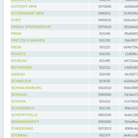
OSTERIFF MPM
5970096
eb90bd3f
OTTERNDORF MPM
5990011
5140295e
OVER
5950010
b02ce5c0
PINNAU-SPERRWERK AP
5970019
391bbba5
PIRNA
501040
85d686f1
PRETZSCH-MAUKEN
501330
f3dc8f07
RIESA
501110
b04b739d
ROGÄTZ
502250
133f0f6c
ROSSLAU
501490
e97116a4
ROTHENSEE
502210
e30f2e83
SANDAU
502430
f4c55f77
SCHARLEUK
503030
e32b0a28
SCHNACKENBURG
5910010
550e3885
SCHULAU
5950090
f3c6ee73
SCHÖNA
501010
7cb7461b
SCHÖNEBECK
502130
90bcb315
SCHÖPFSTELLE
5952030
fed4c295
SEEMANNSHÖFT
5952060
816affba
STADERSAND
5970013
80f0fc4d
STORKAU
502370
de4cc1db