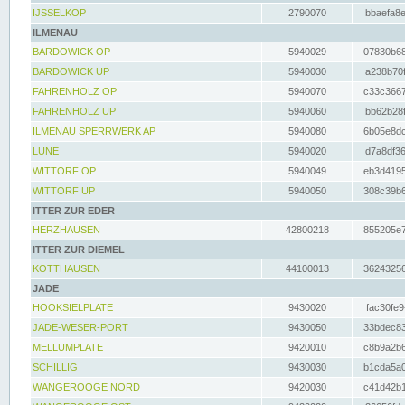
IJSSELKOP
2790070
bbaefa8e
ILMENAU
BARDOWICK OP
5940029
07830b68
BARDOWICK UP
5940030
a238b70f
FAHRENHOLZ OP
5940070
c33c3667
FAHRENHOLZ UP
5940060
bb62b28f
ILMENAU SPERRWERK AP
5940080
6b05e8dc
LÜNE
5940020
d7a8df36
WITTORF OP
5940049
eb3d4195
WITTORF UP
5940050
308c39b6
ITTER ZUR EDER
HERZHAUSEN
42800218
855205e7
ITTER ZUR DIEMEL
KOTTHAUSEN
44100013
36243256
JADE
HOOKSIELPLATE
9430020
fac30fe9
JADE-WESER-PORT
9430050
33bdec83
MELLUMPLATE
9420010
c8b9a2b6
SCHILLIG
9430030
b1cda5a0
WANGEROOGE NORD
9420030
c41d42b1