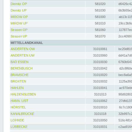
Diemitz OP
581020
d6426c42
Diemitz UP
581030
6b3b55e2
MIROW OP
581000
ab13c115
MIROW UP
581010
19cc3b9a
Strasen OP
581060
117877ec
Strasen UP
581070
2cc40997
MITTELLANDKANAL
ANDERTEN OW
31010061
bc20d819
ANDERTEN UW
31010060
dd41a7d6
BAD ESSEN
31010030
6760b547
BERENBUSCH
31010042
d2c8f60e
BRAMSCHE
31010020
bec8a6a5
BROXTEN
31010032
1125a391
HAHLEN
31010041
ac970eb0
HALDENSLEBEN
3101013
90d92801
HANN. LIST
31010062
27dfd137
HÖRSTEL
31010010
6c7c180f
KANALBRÜCKE
3101018
32b997c2
LOHNDE
31010050
516c4814
LÜBBECKE
31010031
c2aa9164