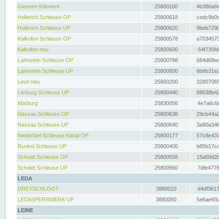
Giessen Klärwerk
25800100
4b386a6a
Hollerich Schleuse OP
25800618
cedc9b0c
Hollerich Schleuse UP
25800620
9beb7290
Kalkofen Schleuse OP
25800578
a7034573
Kalkofen neu
25800600
64f735fd
Lahnstein Schleuse OP
25800798
664d68ea
Lahnstein Schleuse UP
25800800
6b6b31e2
Leun neu
25800200
32807065
Limburg Schleuse UP
25800440
89038b42
Marburg
25830056
4e7a6cfa
Nassau Schleuse OP
25800638
29cb44a2
Nassau Schleuse UP
25800640
3a90a346
Niederbiel Schleuse Kanal OP
25800177
57c8e437
Runkel Schleuse UP
25800400
b85b17cc
Scheidt Schleuse OP
25800558
15a50d2b
Scheidt Schleuse UP
25800560
7dfe4776
LEDA
DREYSCHLOOT
3880010
d4df3617
LEDASPERRWERK UP
3880050
5e6ae93a
LEINE