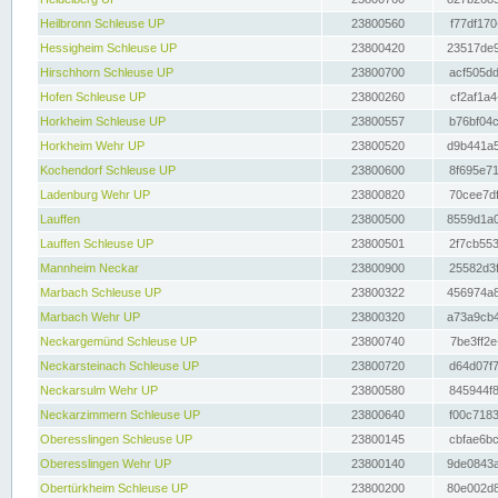
Heilbronn Schleuse UP
23800560
f77df170
Hessigheim Schleuse UP
23800420
23517de9
Hirschhorn Schleuse UP
23800700
acf505dd
Hofen Schleuse UP
23800260
cf2af1a4
Horkheim Schleuse UP
23800557
b76bf04c
Horkheim Wehr UP
23800520
d9b441a5
Kochendorf Schleuse UP
23800600
8f695e71
Ladenburg Wehr UP
23800820
70cee7df
Lauffen
23800500
8559d1a0
Lauffen Schleuse UP
23800501
2f7cb553
Mannheim Neckar
23800900
25582d3f
Marbach Schleuse UP
23800322
456974a8
Marbach Wehr UP
23800320
a73a9cb4
Neckargemünd Schleuse UP
23800740
7be3ff2e
Neckarsteinach Schleuse UP
23800720
d64d07f7
Neckarsulm Wehr UP
23800580
845944f8
Neckarzimmern Schleuse UP
23800640
f00c7183
Oberesslingen Schleuse UP
23800145
cbfae6bc
Oberesslingen Wehr UP
23800140
9de0843a
Obertürkheim Schleuse UP
23800200
80e002d8