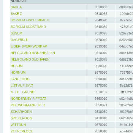
NORDSEE
BAKE A
9510063
e8daa3e2
BAKE Z
9510066
104fdc24
BORKUM FISCHERBALJE
9340020
8727ebfd
BORKUM SÜDSTRAND
9340030
478f21e9
BÜSUM
9510095
5287a3e1
DAGEBÜLL
9570040
6233e901
EIDER-SPERRWERK AP
9530010
04acd7e5
HELGOLAND BINNENHAFEN
9510070
c0ec139b
HELGOLAND SÜDHAFEN
9510075
0d8233b8
HUSUM
9530020
e114aeec
HÖRNUM
9570050
733755fd
LANGEOOG
9390010
a0c1dcb6
LIST AUF SYLT
9570070
5e92d73f
MITTELGRUND
9510132
3ff99b92
NORDERNEY RIFFGAT
9360010
c0244c0e
PELLWORM ANLEGER
9550021
2852b9ab
SCHARHÖRN
9510060
f0197bcf
SPIEKEROOG
9410010
662c4b5e
WITTDÜN
9570010
9c4c11f2
ZEHNERLOCH
9510010
e574d0af