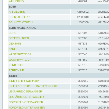
WILHERING
420061
aec23fd6
EDER
AFFOLDERN
42800502
ab9d5a42
EDERTALSPERRE
42800310
c6e9f744
SCHMITTLOTHEIM
42800309
d2155fa6
ELBE-HAVEL-KANAL
BURG
587507
831ad501
DETERSHAGEN
587505
a7b1eda9
GENTHIN
587535
e9e7f20c
KADE
587541
e4f29379
WUSTERWITZ OP
587540
c6a12d34
WUSTERWITZ UP
587550
3bfcf759
ZERBEN OP
587510
64c37072
ZERBEN UP
587520
532d8718
EIDER
EIDER-SPERRWERK BP
9520081
8ac85e6c
FRIEDRICHSTADT STRASSENBRÜCKE
9520060
721313e7
LEXFÄHRE OBERWASSER
9520020
86c5688f
LEXFÄHRE UNTERWASSER
9520030
7f01fbd8
NORDFELD OBERWASSER
9520040
61394669
NORDFELD UNTERWASSER
9520050
cb93548e