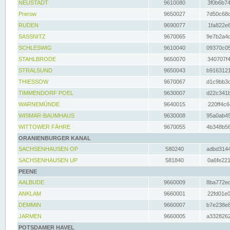
NEUSTADT
9610080
3f0b6b74
Prerow
9650027
7d50c68c
RUDEN
9690077
1fa822e6
SASSNITZ
9670065
9e7b2a4d
SCHLESWIG
9610040
09370c05
STAHLBRODE
9650070
340707f4
STRALSUND
9650043
b9163121
THIESSOW
9670067
d1c9bb3c
TIMMENDORF POEL
9630007
d22c341b
WARNEMÜNDE
9640015
220ff4c6
WISMAR-BAUMHAUS
9630008
95a0ab45
WITTOWER FÄHRE
9670055
4b348b56
ORANIENBURGER KANAL
SACHSENHAUSEN OP
580240
adbd3144
SACHSENHAUSEN UP
581840
0a6fe221
PEENE
AALBUDE
9660009
8ba772ed
ANKLAM
9660001
22fd01e0
DEMMIN
9660007
b7e238e8
JARMEN
9660005
a3328262
POTSDAMER HAVEL