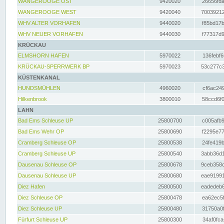
WANGEROOGE OST
9420020
26656fda
WANGEROOGE WEST
9420040
70039212
WHV ALTER VORHAFEN
9440020
f85bd17b
WHV NEUER VORHAFEN
9440030
f77317d9
KRÜCKAU
ELMSHORN HAFEN
5970022
136febf6
KRÜCKAU-SPERRWERK BP
5970023
53c277c3
KÜSTENKANAL
HUNDSMÜHLEN
4960020
cf6ac249
Hilkenbrook
3800010
58ccd6f0
LAHN
Bad Ems Schleuse UP
25800700
c005afb9
Bad Ems Wehr OP
25800690
f2295e77
Cramberg Schleuse OP
25800538
24fe419b
Cramberg Schleuse UP
25800540
3abb36d1
Dausenau Schleuse OP
25800678
9ceb358c
Dausenau Schleuse UP
25800680
eae91991
Diez Hafen
25800500
eadedeb6
Diez Schleuse OP
25800478
ea62ec5f
Diez Schleuse UP
25800480
31750a0f
Fürfurt Schleuse UP
25800300
34af0fca