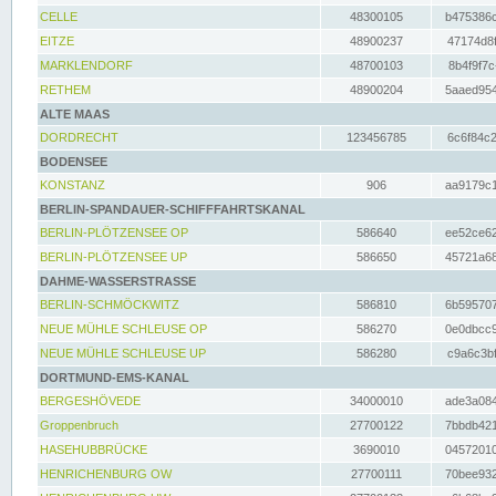
CELLE
48300105
b475386c
EITZE
48900237
47174d8f
MARKLENDORF
48700103
8b4f9f7c
RETHEM
48900204
5aaed954
ALTE MAAS
DORDRECHT
123456785
6c6f84c2
BODENSEE
KONSTANZ
906
aa9179c1
BERLIN-SPANDAUER-SCHIFFFAHRTSKANAL
BERLIN-PLÖTZENSEE OP
586640
ee52ce62
BERLIN-PLÖTZENSEE UP
586650
45721a68
DAHME-WASSERSTRASSE
BERLIN-SCHMÖCKWITZ
586810
6b595707
NEUE MÜHLE SCHLEUSE OP
586270
0e0dbcc9
NEUE MÜHLE SCHLEUSE UP
586280
c9a6c3bf
DORTMUND-EMS-KANAL
BERGESHÖVEDE
34000010
ade3a084
Groppenbruch
27700122
7bbdb421
HASEHUBBRÜCKE
3690010
04572010
HENRICHENBURG OW
27700111
70bee932