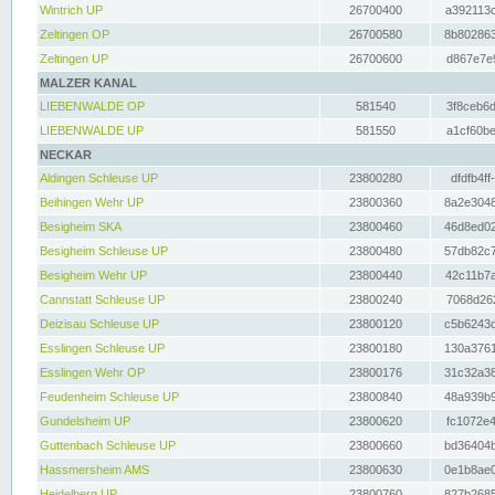
Wintrich UP
26700400
a392113c
Zeltingen OP
26700580
8b802863
Zeltingen UP
26700600
d867e7e9
MALZER KANAL
LIEBENWALDE OP
581540
3f8ceb6d
LIEBENWALDE UP
581550
a1cf60be
NECKAR
Aldingen Schleuse UP
23800280
dfdfb4ff
Beihingen Wehr UP
23800360
8a2e3048
Besigheim SKA
23800460
46d8ed02
Besigheim Schleuse UP
23800480
57db82c7
Besigheim Wehr UP
23800440
42c11b7a
Cannstatt Schleuse UP
23800240
7068d262
Deizisau Schleuse UP
23800120
c5b6243d
Esslingen Schleuse UP
23800180
130a3761
Esslingen Wehr OP
23800176
31c32a38
Feudenheim Schleuse UP
23800840
48a939b9
Gundelsheim UP
23800620
fc1072e4
Guttenbach Schleuse UP
23800660
bd36404b
Hassmersheim AMS
23800630
0e1b8ae0
Heidelberg UP
23800760
827b2685