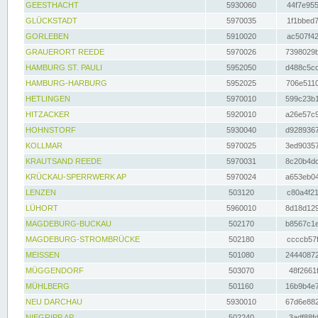
GEESTHACHT
5930060
44f7e955
GLÜCKSTADT
5970035
1f1bbed7
GORLEBEN
5910020
ac507f42
GRAUERORT REEDE
5970026
7398029b
HAMBURG ST. PAULI
5952050
d488c5cc
HAMBURG-HARBURG
5952025
706e5110
HETLINGEN
5970010
599c23b1
HITZACKER
5920010
a26e57c9
HOHNSTORF
5930040
d9289367
KOLLMAR
5970025
3ed90357
KRAUTSAND REEDE
5970031
8c20b4dc
KRÜCKAU-SPERRWERK AP
5970024
a653eb04
LENZEN
503120
c80a4f21
LÜHORT
5960010
8d18d129
MAGDEBURG-BUCKAU
502170
b8567c1e
MAGDEBURG-STROMBRÜCKE
502180
ccccb57f
MEISSEN
501080
24440872
MÜGGENDORF
503070
48f2661f
MÜHLBERG
501160
16b9b4e7
NEU DARCHAU
5930010
67d6e882
NIEGRIPP AP
502240
3adf88fd