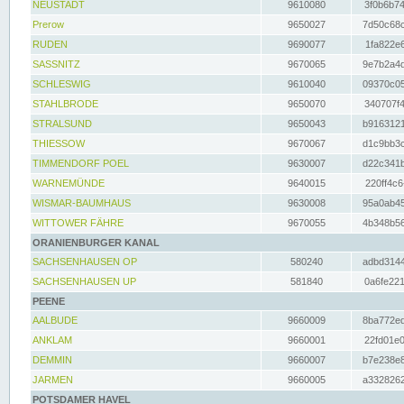
NEUSTADT
9610080
3f0b6b74
Prerow
9650027
7d50c68c
RUDEN
9690077
1fa822e6
SASSNITZ
9670065
9e7b2a4d
SCHLESWIG
9610040
09370c05
STAHLBRODE
9650070
340707f4
STRALSUND
9650043
b9163121
THIESSOW
9670067
d1c9bb3c
TIMMENDORF POEL
9630007
d22c341b
WARNEMÜNDE
9640015
220ff4c6
WISMAR-BAUMHAUS
9630008
95a0ab45
WITTOWER FÄHRE
9670055
4b348b56
ORANIENBURGER KANAL
SACHSENHAUSEN OP
580240
adbd3144
SACHSENHAUSEN UP
581840
0a6fe221
PEENE
AALBUDE
9660009
8ba772ed
ANKLAM
9660001
22fd01e0
DEMMIN
9660007
b7e238e8
JARMEN
9660005
a3328262
POTSDAMER HAVEL