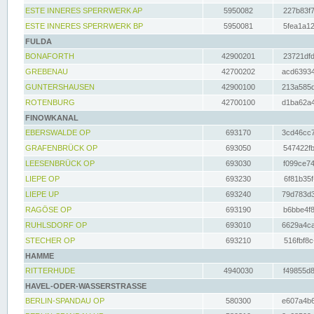
ESTE INNERES SPERRWERK AP
5950082
227b83f7
ESTE INNERES SPERRWERK BP
5950081
5fea1a12
FULDA
BONAFORTH
42900201
23721dfd
GREBENAU
42700202
acd63934
GUNTERSHAUSEN
42900100
213a585d
ROTENBURG
42700100
d1ba62a4
FINOWKANAL
EBERSWALDE OP
693170
3cd46cc7
GRAFENBRÜCK OP
693050
547422fb
LEESENBRÜCK OP
693030
f099ce74
LIEPE OP
693230
6f81b35f
LIEPE UP
693240
79d783d3
RAGÖSE OP
693190
b6bbe4f8
RUHLSDORF OP
693010
6629a4ca
STECHER OP
693210
516fbf8c
HAMME
RITTERHUDE
4940030
f49855d8
HAVEL-ODER-WASSERSTRASSE
BERLIN-SPANDAU OP
580300
e607a4b6