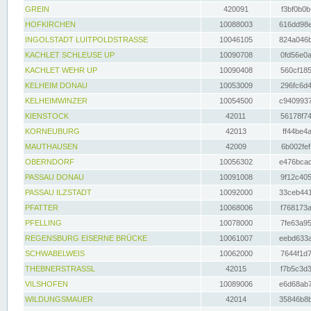
GREIN
420091
f3bf0b0b
HOFKIRCHEN
10088003
616dd98e
INGOLSTADT LUITPOLDSTRASSE
10046105
824a046b
KACHLET SCHLEUSE UP
10090708
0fd56e0a
KACHLET WEHR UP
10090408
560cf185
KELHEIM DONAU
10053009
296fc6d4
KELHEIMWINZER
10054500
c9409937
KIENSTOCK
42011
56178f74
KORNEUBURG
42013
ff44be4a
MAUTHAUSEN
42009
6b002fef
OBERNDORF
10056302
e476bcad
PASSAU DONAU
10091008
9f12c405
PASSAU ILZSTADT
10092000
33ceb441
PFATTER
10068006
f768173a
PFELLING
10078000
7fe63a95
REGENSBURG EISERNE BRÜCKE
10061007
eebd633a
SCHWABELWEIS
10062000
7644f1d7
THEBNERSTRASSL
42015
f7b5c3d3
VILSHOFEN
10089006
e6d68ab7
WILDUNGSMAUER
42014
35846b8b