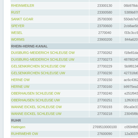
RHEINWEILER
23300130
06b978dd
RUST
23300580
5389b878
SANKT GOAR
25700300
550eb7e9
SPEYER
23700600
2cb8ae5b
WESEL
2770040
f33c3cc9
WORMS
23900200
844a620f
RHEIN-HERNE-KANAL
DUISBURG-MEIDERICH SCHLEUSE OW
27700262
f18e81da
DUISBURG-MEIDERICH SCHLEUSE UW
27700273
48780245
GELSENKIRCHEN SCHLEUSE OW
27700229
5b9f8134
GELSENKIRCHEN SCHLEUSE UW
27700230
427318d0
HERNE OW
27700150
ac6c4362
HERNE UW
27700160
b9975ea1
OBERHAUSEN SCHLEUSE OW
27700240
e251f943
OBERHAUSEN SCHLEUSE UW
27700251
12f63015
WANNE EICKEL SCHLEUSE OW
27700193
05ca0e33
WANNE EICKEL SCHLEUSE UW
27700218
23045f8b
RUHR
Hattingen
2769510000100
c0594fb5
RUHRWEHR OW
27600090
12a3037f