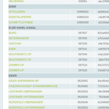
WILHERING
420061
aec23fd6
EDER
AFFOLDERN
42800502
ab9d5a42
EDERTALSPERRE
42800310
c6e9f744
SCHMITTLOTHEIM
42800309
d2155fa6
ELBE-HAVEL-KANAL
BURG
587507
831ad501
DETERSHAGEN
587505
a7b1eda9
GENTHIN
587535
e9e7f20c
KADE
587541
e4f29379
WUSTERWITZ OP
587540
c6a12d34
WUSTERWITZ UP
587550
3bfcf759
ZERBEN OP
587510
64c37072
ZERBEN UP
587520
532d8718
EIDER
EIDER-SPERRWERK BP
9520081
8ac85e6c
FRIEDRICHSTADT STRASSENBRÜCKE
9520060
721313e7
LEXFÄHRE OBERWASSER
9520020
86c5688f
LEXFÄHRE UNTERWASSER
9520030
7f01fbd8
NORDFELD OBERWASSER
9520040
61394669
NORDFELD UNTERWASSER
9520050
cb93548e