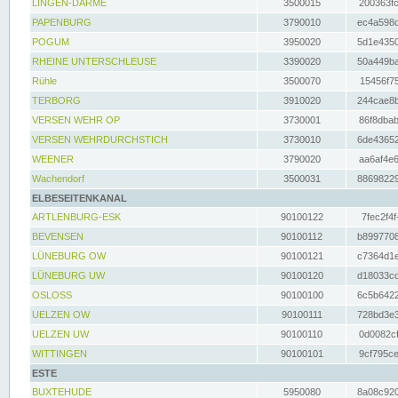
LINGEN-DARME
3500015
200363fc
PAPENBURG
3790010
ec4a598d
POGUM
3950020
5d1e4350
RHEINE UNTERSCHLEUSE
3390020
50a449ba
Rühle
3500070
15456f75
TERBORG
3910020
244cae8b
VERSEN WEHR OP
3730001
86f8dbab
VERSEN WEHRDURCHSTICH
3730010
6de43652
WEENER
3790020
aa6af4e6
Wachendorf
3500031
88698229
ELBESEITENKANAL
ARTLENBURG-ESK
90100122
7fec2f4f
BEVENSEN
90100112
b8997708
LÜNEBURG OW
90100121
c7364d1e
LÜNEBURG UW
90100120
d18033cd
OSLOSS
90100100
6c5b6422
UELZEN OW
90100111
728bd3e3
UELZEN UW
90100110
0d0082cf
WITTINGEN
90100101
9cf795ce
ESTE
BUXTEHUDE
5950080
8a08c920