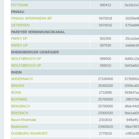
POTSDAM
580412
5e10e1e7
PINNAU
PINNAU-SPERRWERK BP
5970018
26259e8f
UETERSEN
5970016
575da86f
PAREYER VERBINDUNGSKANAL
PAREY EP
502300
25ca1bef
PAREY UP
587530
bafddcbf
RHEINSBERGER GEWÄSSER
WOLFSBRUCH OP
589000
4d00c13e
WOLFSBRUCH UP
589010
3d43a8d7
RHEIN
ANDERNACH
27100400
5735892a
BINGEN
25300200
0309cd61
BONN
2710080
593647aa
BOPPARD
25700500
2ff6379d
BRAUBACH
25700600
d6dc44d1
BREISACH
23300320
9da1ad2b
Basel-Rheinhalle
2310010
94f6eff1
Bodenheim
23900620
f6be7857
DUISBURG-RUHRORT
2770010
c0f51e35