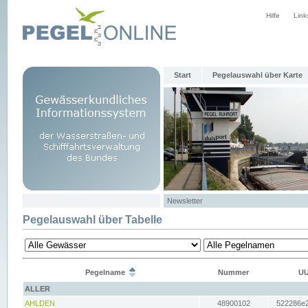
Hilfe
Link
Start
Pegelauswahl über Karte
Newsletter
Pegelauswahl über Tabelle
Pegelname
Nummer
UU
ALLER
AHLDEN
48900102
522286e2