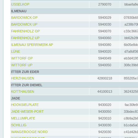
IJSSELKOP
2790070
bbaefa8e
ILMENAU
BARDOWICK OP
5940029
07830b68
BARDOWICK UP
5940030
a238b70f
FAHRENHOLZ OP
5940070
c33c3667
FAHRENHOLZ UP
5940060
bb62b28f
ILMENAU SPERRWERK AP
5940080
6b05e8dc
LÜNE
5940020
d7a8df36
WITTORF OP
5940049
eb3d4195
WITTORF UP
5940050
308c39b6
ITTER ZUR EDER
HERZHAUSEN
42800218
855205e7
ITTER ZUR DIEMEL
KOTTHAUSEN
44100013
36243256
JADE
HOOKSIELPLATE
9430020
fac30fe9
JADE-WESER-PORT
9430050
33bdec83
MELLUMPLATE
9420010
c8b9a2b6
SCHILLIG
9430030
b1cda5a0
WANGEROOGE NORD
9420030
c41d42b1