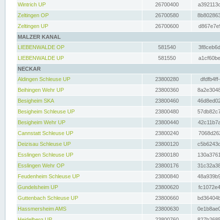
Wintrich UP
26700400
a392113c
Zeltingen OP
26700580
8b802863
Zeltingen UP
26700600
d867e7e9
MALZER KANAL
LIEBENWALDE OP
581540
3f8ceb6d
LIEBENWALDE UP
581550
a1cf60be
NECKAR
Aldingen Schleuse UP
23800280
dfdfb4ff
Beihingen Wehr UP
23800360
8a2e3048
Besigheim SKA
23800460
46d8ed02
Besigheim Schleuse UP
23800480
57db82c7
Besigheim Wehr UP
23800440
42c11b7a
Cannstatt Schleuse UP
23800240
7068d262
Deizisau Schleuse UP
23800120
c5b6243d
Esslingen Schleuse UP
23800180
130a3761
Esslingen Wehr OP
23800176
31c32a38
Feudenheim Schleuse UP
23800840
48a939b9
Gundelsheim UP
23800620
fc1072e4
Guttenbach Schleuse UP
23800660
bd36404b
Hassmersheim AMS
23800630
0e1b8ae0
Heidelberg UP
23800760
827b2685