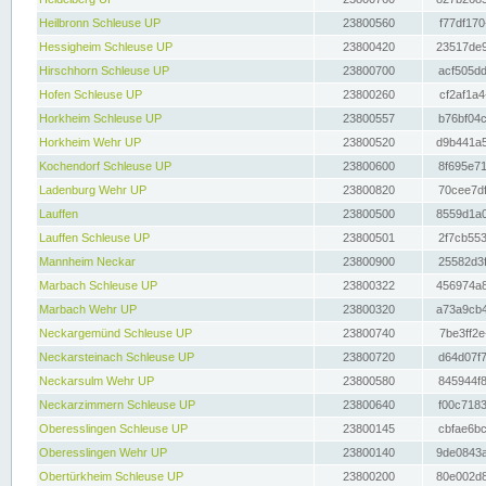
Heilbronn Schleuse UP
23800560
f77df170
Hessigheim Schleuse UP
23800420
23517de9
Hirschhorn Schleuse UP
23800700
acf505dd
Hofen Schleuse UP
23800260
cf2af1a4
Horkheim Schleuse UP
23800557
b76bf04c
Horkheim Wehr UP
23800520
d9b441a5
Kochendorf Schleuse UP
23800600
8f695e71
Ladenburg Wehr UP
23800820
70cee7df
Lauffen
23800500
8559d1a0
Lauffen Schleuse UP
23800501
2f7cb553
Mannheim Neckar
23800900
25582d3f
Marbach Schleuse UP
23800322
456974a8
Marbach Wehr UP
23800320
a73a9cb4
Neckargemünd Schleuse UP
23800740
7be3ff2e
Neckarsteinach Schleuse UP
23800720
d64d07f7
Neckarsulm Wehr UP
23800580
845944f8
Neckarzimmern Schleuse UP
23800640
f00c7183
Oberesslingen Schleuse UP
23800145
cbfae6bc
Oberesslingen Wehr UP
23800140
9de0843a
Obertürkheim Schleuse UP
23800200
80e002d8