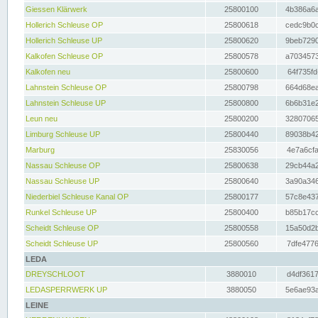
Giessen Klärwerk
25800100
4b386a6a
Hollerich Schleuse OP
25800618
cedc9b0c
Hollerich Schleuse UP
25800620
9beb7290
Kalkofen Schleuse OP
25800578
a7034573
Kalkofen neu
25800600
64f735fd
Lahnstein Schleuse OP
25800798
664d68ea
Lahnstein Schleuse UP
25800800
6b6b31e2
Leun neu
25800200
32807065
Limburg Schleuse UP
25800440
89038b42
Marburg
25830056
4e7a6cfa
Nassau Schleuse OP
25800638
29cb44a2
Nassau Schleuse UP
25800640
3a90a346
Niederbiel Schleuse Kanal OP
25800177
57c8e437
Runkel Schleuse UP
25800400
b85b17cc
Scheidt Schleuse OP
25800558
15a50d2b
Scheidt Schleuse UP
25800560
7dfe4776
LEDA
DREYSCHLOOT
3880010
d4df3617
LEDASPERRWERK UP
3880050
5e6ae93a
LEINE