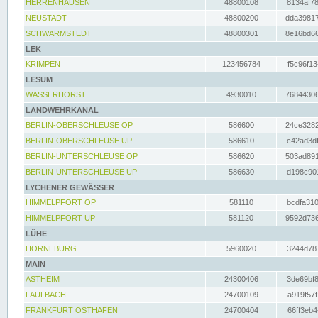
HERRENHAUSEN
48800108
8134af78
NEUSTADT
48800200
dda39817
SCHWARMSTEDT
48800301
8e16bd66
LEK
KRIMPEN
123456784
f5c96f13
LESUM
WASSERHORST
4930010
76844306
LANDWEHRKANAL
BERLIN-OBERSCHLEUSE OP
586600
24ce3282
BERLIN-OBERSCHLEUSE UP
586610
c42ad3df
BERLIN-UNTERSCHLEUSE OP
586620
503ad891
BERLIN-UNTERSCHLEUSE UP
586630
d198c901
LYCHENER GEWÄSSER
HIMMELPFORT OP
581110
bcdfa310
HIMMELPFORT UP
581120
9592d736
LÜHE
HORNEBURG
5960020
3244d787
MAIN
ASTHEIM
24300406
3de69bf8
FAULBACH
24700109
a919f57f
FRANKFURT OSTHAFEN
24700404
66ff3eb4