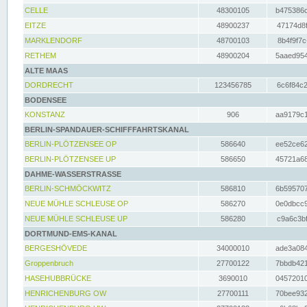
CELLE
48300105
b475386c
EITZE
48900237
47174d8f
MARKLENDORF
48700103
8b4f9f7c
RETHEM
48900204
5aaed954
ALTE MAAS
DORDRECHT
123456785
6c6f84c2
BODENSEE
KONSTANZ
906
aa9179c1
BERLIN-SPANDAUER-SCHIFFFAHRTSKANAL
BERLIN-PLÖTZENSEE OP
586640
ee52ce62
BERLIN-PLÖTZENSEE UP
586650
45721a68
DAHME-WASSERSTRASSE
BERLIN-SCHMÖCKWITZ
586810
6b595707
NEUE MÜHLE SCHLEUSE OP
586270
0e0dbcc9
NEUE MÜHLE SCHLEUSE UP
586280
c9a6c3bf
DORTMUND-EMS-KANAL
BERGESHÖVEDE
34000010
ade3a084
Groppenbruch
27700122
7bbdb421
HASEHUBBRÜCKE
3690010
04572010
HENRICHENBURG OW
27700111
70bee932