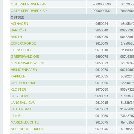
OSTE-SPERRWERK AP
9000000590
8c3295dc
OSTE-SPERRWERK BP
9000000532
7cb4566b
OSTSEE
ALTHAGEN
9650024
b8d05bf9
BARHÖFT
9650040
09227288
BARTH
9650030
00c33ed9
ECKERNFÖRDE
9610045
1faa9b2c
FLENSBURG
9610010
9e19c411
GREIFSWALD OIE
9690078
087b6386
GREIFSWALD-WIECK
9650073
6b53ef42
HEILIGENHAFEN
9610070
06219dd9
KAPPELN
9610035
b09f2243
KIEL-HOLTENAU
9610066
3ad4013f
KLOSTER
9670050
905e7328
KOSEROW
9690093
c0f33a36
LANGBALLIGAU
9610015
5a33bf14
LAUTERBACH
9670063
91922b9b
LT KIEL
9610050
736437d7
MARIENLEUCHTE
9610075
8effc15d
NEUENDORF HAFEN
9670046
492f85b8