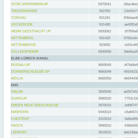
STÖR-SPERRWERK AP
5970041
d9acdbec
TANGERMÜNDE
502350
13e91b77
TORGAU
501261
83bbaedb
VOCKERODE
501480
ae93f2a5
WEHR GEESTHACHT UP
5930062
0f7f58a8
WITTENBERG
501420
070b1eb4
WITTENBERGE
503050
cbf3cd49
ZOLLENSPIEKER
5930090
3de8ea26
ELBE-LÜBECK-KANAL
BÜSSAU UP
9669040
bf7bb8e8
DONNERSCHLEUSE OP
9660049
45634232
MÖLLN
9660050
46644438
EMS
DALUM
3550040
ad357e52
DUKEGAT
3990020
7753c1fa
EMDEN NEUE SEESCHLEUSE
3970010
edfdf747
EMSHÖRN
9340010
c8af067c
FUESTRUP
3310010
3a8ed45f
KNOCK
3990010
438b565e
LEERORT
3910010
abb23dad