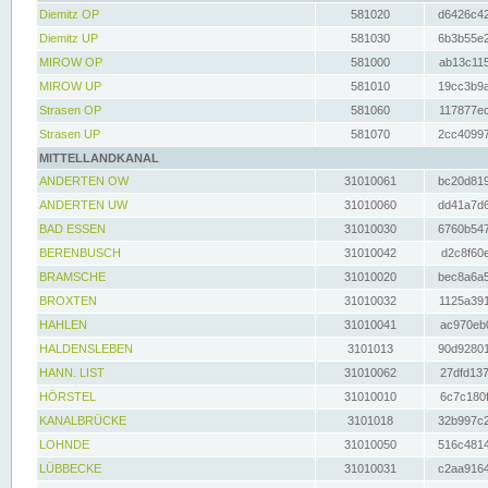
Diemitz OP
581020
d6426c42
Diemitz UP
581030
6b3b55e2
MIROW OP
581000
ab13c115
MIROW UP
581010
19cc3b9a
Strasen OP
581060
117877ec
Strasen UP
581070
2cc40997
MITTELLANDKANAL
ANDERTEN OW
31010061
bc20d819
ANDERTEN UW
31010060
dd41a7d6
BAD ESSEN
31010030
6760b547
BERENBUSCH
31010042
d2c8f60e
BRAMSCHE
31010020
bec8a6a5
BROXTEN
31010032
1125a391
HAHLEN
31010041
ac970eb0
HALDENSLEBEN
3101013
90d92801
HANN. LIST
31010062
27dfd137
HÖRSTEL
31010010
6c7c180f
KANALBRÜCKE
3101018
32b997c2
LOHNDE
31010050
516c4814
LÜBBECKE
31010031
c2aa9164