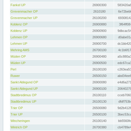
Fankel UP
26900300
583420a8
Grevenmacher OP
2610180
6e72bebf
Grevenmacher UP
26100200
69308142
Koblenz OP
26900880
3f64ff08
Koblenz UP
26900900
9dbcac54
Lehmen OP
26900680
d0abe01a
Lehmen UP
26900700
dc1bb420
Mehring AMS
26700100
4c1b6f17
Müden OP
26900480
a5c880a3
Müden UP
26900500
edc67ca3
Perl
26100100
c263ea53
Ruwer
26500150
abd34ee6
Sankt Aldegund OP
26900080
e4d6a271
Sankt Aldegund UP
26900100
20640279
Stadtbredimus OP
26100110
cceb7060
Stadtbredimus UP
26100130
dfdf753b
Trier OP
26500080
9d2b4126
Trier UP
26500100
3bec53ca
Wincheringen
26100140
bb5560fc
Wintrich OP
26700380
cb4789e4