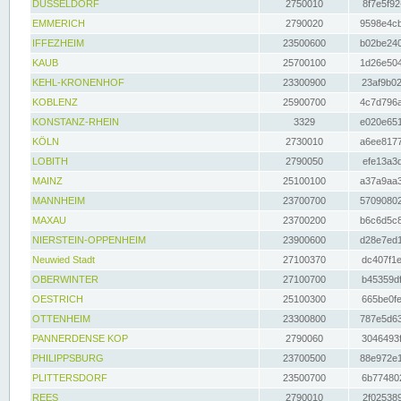
DÜSSELDORF
2750010
8f7e5f92
EMMERICH
2790020
9598e4cb
IFFEZHEIM
23500600
b02be240
KAUB
25700100
1d26e504
KEHL-KRONENHOF
23300900
23af9b02
KOBLENZ
25900700
4c7d796a
KONSTANZ-RHEIN
3329
e020e651
KÖLN
2730010
a6ee8177
LOBITH
2790050
efe13a3d
MAINZ
25100100
a37a9aa3
MANNHEIM
23700700
57090802
MAXAU
23700200
b6c6d5c8
NIERSTEIN-OPPENHEIM
23900600
d28e7ed1
Neuwied Stadt
27100370
dc407f1e
OBERWINTER
27100700
b45359df
OESTRICH
25100300
665be0fe
OTTENHEIM
23300800
787e5d63
PANNERDENSE KOP
2790060
3046493f
PHILIPPSBURG
23700500
88e972e1
PLITTERSDORF
23500700
6b774802
REES
2790010
2f025389