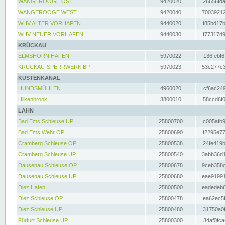
WANGEROOGE OST
9420020
26656fda
WANGEROOGE WEST
9420040
70039212
WHV ALTER VORHAFEN
9440020
f85bd17b
WHV NEUER VORHAFEN
9440030
f77317d9
KRÜCKAU
ELMSHORN HAFEN
5970022
136febf6
KRÜCKAU-SPERRWERK BP
5970023
53c277c3
KÜSTENKANAL
HUNDSMÜHLEN
4960020
cf6ac249
Hilkenbrook
3800010
58ccd6f0
LAHN
Bad Ems Schleuse UP
25800700
c005afb9
Bad Ems Wehr OP
25800690
f2295e77
Cramberg Schleuse OP
25800538
24fe419b
Cramberg Schleuse UP
25800540
3abb36d1
Dausenau Schleuse OP
25800678
9ceb358c
Dausenau Schleuse UP
25800680
eae91991
Diez Hafen
25800500
eadedeb6
Diez Schleuse OP
25800478
ea62ec5f
Diez Schleuse UP
25800480
31750a0f
Fürfurt Schleuse UP
25800300
34af0fca