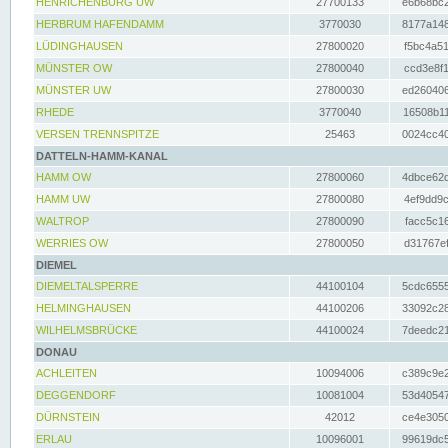
HENRICHENBURG UW
27700133
e6b68bc2
HERBRUM HAFENDAMM
3770030
8177a148
LÜDINGHAUSEN
27800020
f5bc4a51
MÜNSTER OW
27800040
ccd3e8f1
MÜNSTER UW
27800030
ed260406
RHEDE
3770040
16508b11
VERSEN TRENNSPITZE
25463
0024cc40
DATTELN-HAMM-KANAL
HAMM OW
27800060
4dbce62d
HAMM UW
27800080
4ef9dd9c
WALTROP
27800090
facc5c16
WERRIES OW
27800050
d31767ef
DIEMEL
DIEMELTALSPERRE
44100104
5cdc6555
HELMINGHAUSEN
44100206
33092c28
WILHELMSBRÜCKE
44100024
7deedc21
DONAU
ACHLEITEN
10094006
c389c9e2
DEGGENDORF
10081004
53d40547
DÜRNSTEIN
42012
ce4e3050
ERLAU
10096001
99619dc5