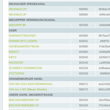
NEUHAUSER SPEISEKANAL
NEUHAUS OP
585850
963bdc26
NEUHAUS UP
585860
bf48cefd
NIEGRIPPER VERBINDUNGSKANAL
NIEGRIPP BP
587500
e506460f
ODER
EISENHÜTTENSTADT
603000
8675aa70
FRANKFURT1 (ODER)
603031
bffdf7f2
HOHENSAATEN-FINOW
603080
f7a639a4
KIENITZ
603050
6298a8f9
KIETZ
603040
16258271
RATZDORF
603140
ca3f535b
SCHWEDT-ODERBRÜCKE
603130
e28babaa
STÜTZKOW
603100
30bff0df
ORANIENBURGER HAVEL
OHV KM 3.014 (HOCHSPANNUNG)
580271
eea7e3dc
OHv km 1.467 (Blaues Wunder)
580272
8b51c505
OBERE HAVEL-WASSERSTRASSE
BISCHOFSWERDER OP
581520
16a780aa
BISCHOFSWERDER UP
581530
74134dc6