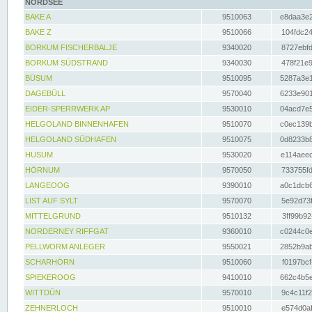
NORDSEE
BAKE A
9510063
e8daa3e2
BAKE Z
9510066
104fdc24
BORKUM FISCHERBALJE
9340020
8727ebfd
BORKUM SÜDSTRAND
9340030
478f21e9
BÜSUM
9510095
5287a3e1
DAGEBÜLL
9570040
6233e901
EIDER-SPERRWERK AP
9530010
04acd7e5
HELGOLAND BINNENHAFEN
9510070
c0ec139b
HELGOLAND SÜDHAFEN
9510075
0d8233b8
HUSUM
9530020
e114aeec
HÖRNUM
9570050
733755fd
LANGEOOG
9390010
a0c1dcb6
LIST AUF SYLT
9570070
5e92d73f
MITTELGRUND
9510132
3ff99b92
NORDERNEY RIFFGAT
9360010
c0244c0e
PELLWORM ANLEGER
9550021
2852b9ab
SCHARHÖRN
9510060
f0197bcf
SPIEKEROOG
9410010
662c4b5e
WITTDÜN
9570010
9c4c11f2
ZEHNERLOCH
9510010
e574d0af