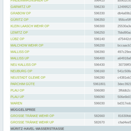
FINDENWIRUNSHIER OP
596410
a5902c55
GARWITZ UP
596230
12499527
GRABOW OP
596330
db4a69b2
GÜRITZ OP
596350
956ce5ff
KLEIN LAASCH WEHR OP
596300
25530a3e
LEWITZ OP
596250
7bbd90ad
LÜBZ OP
596140
d75442cf
MALCHOW WEHR OP
596200
bccaacb3
MALLISS OP
596390
497c29ee
MALLISS UP
596400
a64918a6
NEU KALLISS OP
596430
30739ff3
NEUBURG OP
596160
541c508a
NEUSTADT GLEWE OP
596280
c4381eb3
PARCHIM GÜTE
5961801
3dec3921
PLAU OP
596080
3ffddb2c
PLAU UP
596090
506e6b03
WAREN
596030
bd317edd
MÜGGELSPREE
GROSSE TRÄNKE WEHR OP
582660
81630fdd
GROSSE TRÄNKE WEHR UP
582670
cfad4ee5
MÜRITZ-HAVEL-WASSERSTRASSE