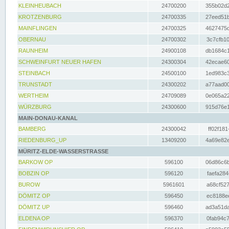
KLEINHEUBACH
24700200
355b02d2
KROTZENBURG
24700335
27eed51b
MAINFLINGEN
24700325
4627475d
OBERNAU
24700302
3c7cfb10
RAUNHEIM
24900108
db1684c1
SCHWEINFURT NEUER HAFEN
24300304
42ecae60
STEINBACH
24500100
1ed983c3
TRUNSTADT
24300202
a77aad00
WERTHEIM
24709089
0e065a22
WÜRZBURG
24300600
915d76e1
MAIN-DONAU-KANAL
BAMBERG
24300042
ff02f181
RIEDENBURG_UP
13409200
4a69e82e
MÜRITZ-ELDE-WASSERSTRASSE
BARKOW OP
596100
06d86c6b
BOBZIN OP
596120
faefa284
BUROW
5961601
a68cf527
DÖMITZ OP
596450
ec8188ee
DÖMITZ UP
596460
ad3a51da
ELDENA OP
596370
0fab94c7