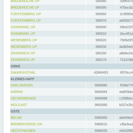
BREDEREICHE OP
580080
308f5979
BREDEREICHE UP
580090
470acd2a
FÜRSTENBERG OP
580060
2c95f83d
FÜRSTENBERG UP
580070
a5830277
VOßWINKEL OP
580000
09b422f7
VOßWINKEL UP
580010
2bcef51a
WESENBERG OP
580020
7909d3f7
WESENBERG UP
580030
da3b5de9
ZEHDENICK OP
580160
a9b8e24c
ZEHDENICK UP
580170
721d7dbf
ORKE
DALWIGKSTHAL
42840453
f0f78cc4
KLEINES HAFF
KARLSHAGEN
9690085
f53bb77f
KARNIN
9690084
da893bbd
UECKERMÜNDE
9690088
c1588dcc
WOLGAST
9650080
b327e35c
OSTE
BELUM
5980060
a9e93be0
BREMERVÖRDE UW
5980010
cf8a3ea2
HECHTHAUSEN
5980030
e5e02890