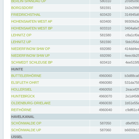
BERLIN-SPANDAU UP
580310
2c68509c
BORGSDORF
581591
1b2e2996
FRIEDRICHSTHAL
603420
314945d6
HOHENSAATEN WEST AP
603400
99309d3e
HOHENSAATEN WEST BP
603310
3404a6e5
LEHNITZ OP
581580
c8a1cf0a
LEHNITZ UP
581590
5bb1f56d
NIEDERFINOW SHW OP
692080
414dd4ee
NIEDERFINOW SHW UP
692090
4eec6b25
SCHWEDT SCHLEUSE BP
603410
4ee515f9
HUNTE
BUTTELERHÖRNE
4960060
b3d88ca6
ELSFLETH OHRT
4960080
531da758
HOLLERSIEL
4960050
2eacef2f
HUNTEBRÜCK
4960070
2e1d458b
OLDENBURG-DRIELAKE
4960030
1b51e55e
REITHÖRNE
4960040
c9df61c4
HAVELKANAL
SCHÖNWALDE OP
587050
d8ef9f21
SCHÖNWALDE UP
587060
b6650b13
IJSSEL