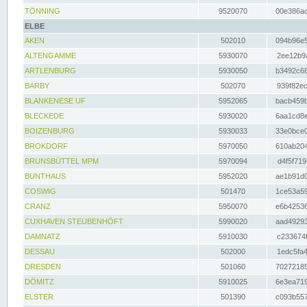
TÖNNING
9520070
00e386ac
ELBE
AKEN
502010
094b96e5
ALTENGAMME
5930070
2ee12b9a
ARTLENBURG
5930050
b3492c68
BARBY
502070
939f82ec
BLANKENESE UF
5952065
bacb459b
BLECKEDE
5930020
6aa1cd8e
BOIZENBURG
5930033
33e0bce0
BROKDORF
5970050
610ab204
BRUNSBÜTTEL MPM
5970094
d4f5f719
BUNTHAUS
5952020
ae1b91d0
COSWIG
501470
1ce53a59
CRANZ
5950070
e6b42536
CUXHAVEN STEUBENHÖFT
5990020
aad49293
DAMNATZ
5910030
c233674f
DESSAU
502000
1edc5fa4
DRESDEN
501060
70272185
DÖMITZ
5910025
6e3ea719
ELSTER
501390
c093b557