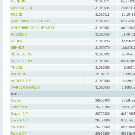
MEHRUM
31010071
be05603a
NIENBRÜGGE
31010044
864a8111
RECKE
31010011
7af19499
RODENBERGER AUE-OST
31010051
6288de60
RODENBERGER AUE-WEST
31010052
eb24b5a3
RUSBEND
31010043
c1f06401
RÜHEN
31010093
4ed5f6da
SEHNDE
31010070
ab0d9117
SÜLFELD OW
31010092
a8604e8f
SÜLFELD UW
31010091
892183d6
THUNE
31010080
42b865fb
VELSDORF
3101012
36f80081
VORSFELDE
31010090
dbb2bb9f
WARBER GRABEN
31010040
2f1080ba
MOSEL
Cochem
26900400
768df4e9
Detzem OP
26700180
c40912fd
Detzem UP
26700200
dc344605
Enkirch OP
26700880
87207dcd
Enkirch UP
26700900
ee861944
Fankel OP
26900280
68198b48