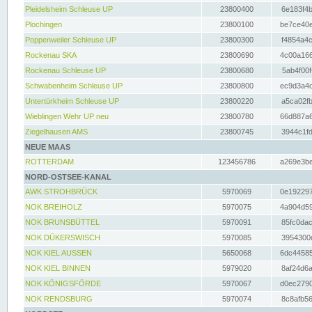
Pleidelsheim Schleuse UP
23800400
6e183f4b
Plochingen
23800100
be7ce40e
Poppenweiler Schleuse UP
23800300
f4854a4c
Rockenau SKA
23800690
4c00a166
Rockenau Schleuse UP
23800680
5ab4f00f
Schwabenheim Schleuse UP
23800800
ec9d3a4d
Untertürkheim Schleuse UP
23800220
a5ca02fb
Wieblingen Wehr UP neu
23800780
66d887a6
Ziegelhausen AMS
23800745
3944c1fd
NEUE MAAS
ROTTERDAM
123456786
a269e3be
NORD-OSTSEE-KANAL
AWK STROHBRÜCK
5970069
0e192297
NOK BREIHOLZ
5970075
4a904d59
NOK BRUNSBÜTTEL
5970091
85fc0dac
NOK DÜKERSWISCH
5970085
3954300d
NOK KIEL AUSSEN
5650068
6dc44585
NOK KIEL BINNEN
5979020
8af24d6a
NOK KÖNIGSFÖRDE
5970067
d0ec2790
NOK RENDSBURG
5970074
8c8afb56