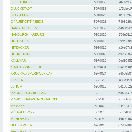
GEESTHACHT
5930060
44f7e955
GLÜCKSTADT
5970035
1f1bbed7
GORLEBEN
5910020
ac507f42
GRAUERORT REEDE
5970026
7398029b
HAMBURG ST. PAULI
5952050
d488c5cc
HAMBURG-HARBURG
5952025
706e5110
HETLINGEN
5970010
599c23b1
HITZACKER
5920010
a26e57c9
HOHNSTORF
5930040
d9289367
KOLLMAR
5970025
3ed90357
KRAUTSAND REEDE
5970031
8c20b4dc
KRÜCKAU-SPERRWERK AP
5970024
a653eb04
LENZEN
503120
c80a4f21
LÜHORT
5960010
8d18d129
MAGDEBURG-BUCKAU
502170
b8567c1e
MAGDEBURG-STROMBRÜCKE
502180
ccccb57f
MEISSEN
501080
24440872
MÜGGENDORF
503070
48f2661f
MÜHLBERG
501160
16b9b4e7
NEU DARCHAU
5930010
67d6e882
NIEGRIPP AP
502240
3adf88fd