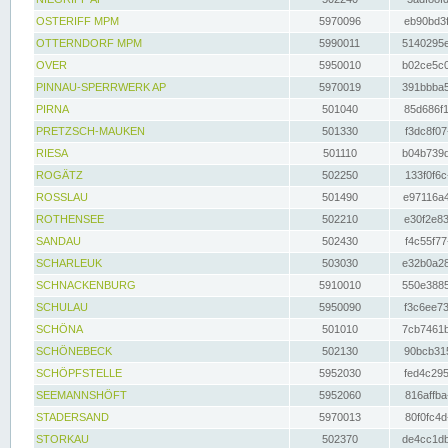
OSTERIFF MPM
5970096
eb90bd3f
OTTERNDORF MPM
5990011
5140295e
OVER
5950010
b02ce5c0
PINNAU-SPERRWERK AP
5970019
391bbba5
PIRNA
501040
85d686f1
PRETZSCH-MAUKEN
501330
f3dc8f07
RIESA
501110
b04b739d
ROGÄTZ
502250
133f0f6c
ROSSLAU
501490
e97116a4
ROTHENSEE
502210
e30f2e83
SANDAU
502430
f4c55f77
SCHARLEUK
503030
e32b0a28
SCHNACKENBURG
5910010
550e3885
SCHULAU
5950090
f3c6ee73
SCHÖNA
501010
7cb7461b
SCHÖNEBECK
502130
90bcb315
SCHÖPFSTELLE
5952030
fed4c295
SEEMANNSHÖFT
5952060
816affba
STADERSAND
5970013
80f0fc4d
STORKAU
502370
de4cc1db