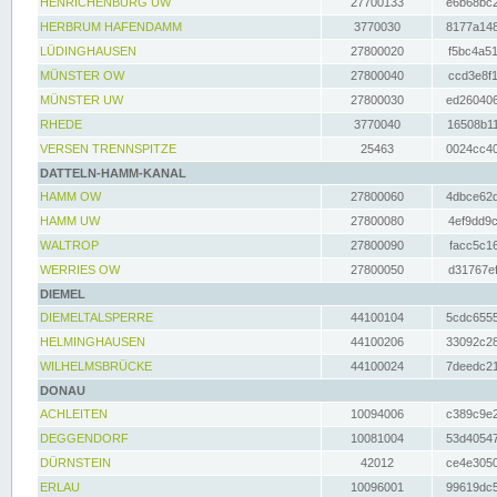
HENRICHENBURG UW
27700133
e6b68bc2
HERBRUM HAFENDAMM
3770030
8177a148
LÜDINGHAUSEN
27800020
f5bc4a51
MÜNSTER OW
27800040
ccd3e8f1
MÜNSTER UW
27800030
ed260406
RHEDE
3770040
16508b11
VERSEN TRENNSPITZE
25463
0024cc40
DATTELN-HAMM-KANAL
HAMM OW
27800060
4dbce62d
HAMM UW
27800080
4ef9dd9c
WALTROP
27800090
facc5c16
WERRIES OW
27800050
d31767ef
DIEMEL
DIEMELTALSPERRE
44100104
5cdc6555
HELMINGHAUSEN
44100206
33092c28
WILHELMSBRÜCKE
44100024
7deedc21
DONAU
ACHLEITEN
10094006
c389c9e2
DEGGENDORF
10081004
53d40547
DÜRNSTEIN
42012
ce4e3050
ERLAU
10096001
99619dc5