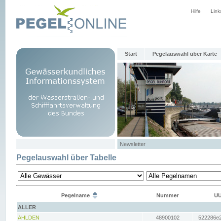
Hilfe
Link
Start
Pegelauswahl über Karte
Newsletter
Pegelauswahl über Tabelle
Pegelname
Nummer
UU
ALLER
AHLDEN
48900102
522286e2