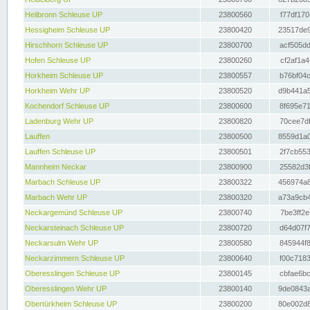
Heilbronn Schleuse UP
23800560
f77df170
Hessigheim Schleuse UP
23800420
23517de9
Hirschhorn Schleuse UP
23800700
acf505dd
Hofen Schleuse UP
23800260
cf2af1a4
Horkheim Schleuse UP
23800557
b76bf04c
Horkheim Wehr UP
23800520
d9b441a5
Kochendorf Schleuse UP
23800600
8f695e71
Ladenburg Wehr UP
23800820
70cee7df
Lauffen
23800500
8559d1a0
Lauffen Schleuse UP
23800501
2f7cb553
Mannheim Neckar
23800900
25582d3f
Marbach Schleuse UP
23800322
456974a8
Marbach Wehr UP
23800320
a73a9cb4
Neckargemünd Schleuse UP
23800740
7be3ff2e
Neckarsteinach Schleuse UP
23800720
d64d07f7
Neckarsulm Wehr UP
23800580
845944f8
Neckarzimmern Schleuse UP
23800640
f00c7183
Oberesslingen Schleuse UP
23800145
cbfae6bc
Oberesslingen Wehr UP
23800140
9de0843a
Obertürkheim Schleuse UP
23800200
80e002d8