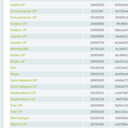
Fankel UP
26900300
583420a8
Grevenmacher OP
2610180
6e72bebf
Grevenmacher UP
26100200
69308142
Koblenz OP
26900880
3f64ff08
Koblenz UP
26900900
9dbcac54
Lehmen OP
26900680
d0abe01a
Lehmen UP
26900700
dc1bb420
Mehring AMS
26700100
4c1b6f17
Müden OP
26900480
a5c880a3
Müden UP
26900500
edc67ca3
Perl
26100100
c263ea53
Ruwer
26500150
abd34ee6
Sankt Aldegund OP
26900080
e4d6a271
Sankt Aldegund UP
26900100
20640279
Stadtbredimus OP
26100110
cceb7060
Stadtbredimus UP
26100130
dfdf753b
Trier OP
26500080
9d2b4126
Trier UP
26500100
3bec53ca
Wincheringen
26100140
bb5560fc
Wintrich OP
26700380
cb4789e4