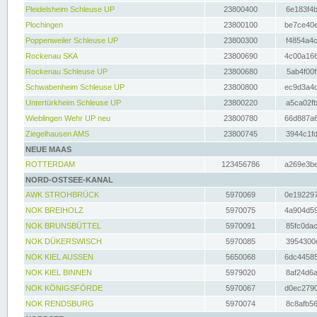
Pleidelsheim Schleuse UP
23800400
6e183f4b
Plochingen
23800100
be7ce40e
Poppenweiler Schleuse UP
23800300
f4854a4c
Rockenau SKA
23800690
4c00a166
Rockenau Schleuse UP
23800680
5ab4f00f
Schwabenheim Schleuse UP
23800800
ec9d3a4d
Untertürkheim Schleuse UP
23800220
a5ca02fb
Wieblingen Wehr UP neu
23800780
66d887a6
Ziegelhausen AMS
23800745
3944c1fd
NEUE MAAS
ROTTERDAM
123456786
a269e3be
NORD-OSTSEE-KANAL
AWK STROHBRÜCK
5970069
0e192297
NOK BREIHOLZ
5970075
4a904d59
NOK BRUNSBÜTTEL
5970091
85fc0dac
NOK DÜKERSWISCH
5970085
3954300d
NOK KIEL AUSSEN
5650068
6dc44585
NOK KIEL BINNEN
5979020
8af24d6a
NOK KÖNIGSFÖRDE
5970067
d0ec2790
NOK RENDSBURG
5970074
8c8afb56