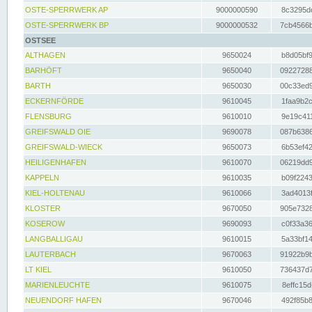
OSTE-SPERRWERK AP
9000000590
8c3295dc
OSTE-SPERRWERK BP
9000000532
7cb4566b
OSTSEE
ALTHAGEN
9650024
b8d05bf9
BARHÖFT
9650040
09227288
BARTH
9650030
00c33ed9
ECKERNFÖRDE
9610045
1faa9b2c
FLENSBURG
9610010
9e19c411
GREIFSWALD OIE
9690078
087b6386
GREIFSWALD-WIECK
9650073
6b53ef42
HEILIGENHAFEN
9610070
06219dd9
KAPPELN
9610035
b09f2243
KIEL-HOLTENAU
9610066
3ad4013f
KLOSTER
9670050
905e7328
KOSEROW
9690093
c0f33a36
LANGBALLIGAU
9610015
5a33bf14
LAUTERBACH
9670063
91922b9b
LT KIEL
9610050
736437d7
MARIENLEUCHTE
9610075
8effc15d
NEUENDORF HAFEN
9670046
492f85b8