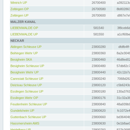
Wintrich UP
26700400
a392113c
Zeltingen OP
26700580
8b802863
Zeltingen UP
26700600
d867e7e9
MALZER KANAL
LIEBENWALDE OP
581540
3f8ceb6d
LIEBENWALDE UP
581550
a1cf60be
NECKAR
Aldingen Schleuse UP
23800280
dfdfb4ff
Beihingen Wehr UP
23800360
8a2e3048
Besigheim SKA
23800460
46d8ed02
Besigheim Schleuse UP
23800480
57db82c7
Besigheim Wehr UP
23800440
42c11b7a
Cannstatt Schleuse UP
23800240
7068d262
Deizisau Schleuse UP
23800120
c5b6243d
Esslingen Schleuse UP
23800180
130a3761
Esslingen Wehr OP
23800176
31c32a38
Feudenheim Schleuse UP
23800840
48a939b9
Gundelsheim UP
23800620
fc1072e4
Guttenbach Schleuse UP
23800660
bd36404b
Hassmersheim AMS
23800630
0e1b8ae0
Heidelberg UP
23800760
827b2685