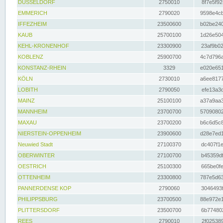
DÜSSELDORF
2750010
8f7e5f92
EMMERICH
2790020
9598e4cb
IFFEZHEIM
23500600
b02be240
KAUB
25700100
1d26e504
KEHL-KRONENHOF
23300900
23af9b02
KOBLENZ
25900700
4c7d796a
KONSTANZ-RHEIN
3329
e020e651
KÖLN
2730010
a6ee8177
LOBITH
2790050
efe13a3d
MAINZ
25100100
a37a9aa3
MANNHEIM
23700700
57090802
MAXAU
23700200
b6c6d5c8
NIERSTEIN-OPPENHEIM
23900600
d28e7ed1
Neuwied Stadt
27100370
dc407f1e
OBERWINTER
27100700
b45359df
OESTRICH
25100300
665be0fe
OTTENHEIM
23300800
787e5d63
PANNERDENSE KOP
2790060
3046493f
PHILIPPSBURG
23700500
88e972e1
PLITTERSDORF
23500700
6b774802
REES
2790010
2f025389