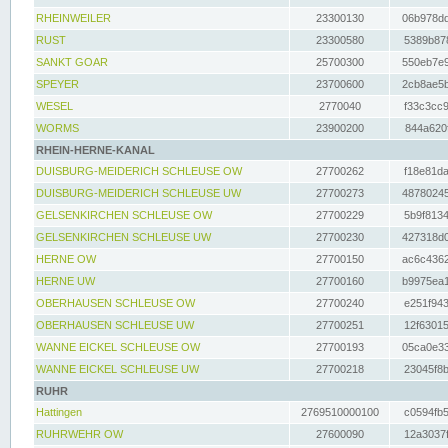
RHEINWEILER
23300130
06b978dd
RUST
23300580
5389b878
SANKT GOAR
25700300
550eb7e9
SPEYER
23700600
2cb8ae5b
WESEL
2770040
f33c3cc9
WORMS
23900200
844a620f
RHEIN-HERNE-KANAL
DUISBURG-MEIDERICH SCHLEUSE OW
27700262
f18e81da
DUISBURG-MEIDERICH SCHLEUSE UW
27700273
48780245
GELSENKIRCHEN SCHLEUSE OW
27700229
5b9f8134
GELSENKIRCHEN SCHLEUSE UW
27700230
427318d0
HERNE OW
27700150
ac6c4362
HERNE UW
27700160
b9975ea1
OBERHAUSEN SCHLEUSE OW
27700240
e251f943
OBERHAUSEN SCHLEUSE UW
27700251
12f63015
WANNE EICKEL SCHLEUSE OW
27700193
05ca0e33
WANNE EICKEL SCHLEUSE UW
27700218
23045f8b
RUHR
Hattingen
2769510000100
c0594fb5
RUHRWEHR OW
27600090
12a3037f