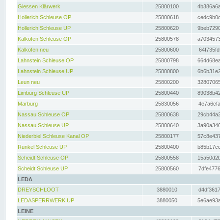
Giessen Klärwerk
25800100
4b386a6a
Hollerich Schleuse OP
25800618
cedc9b0c
Hollerich Schleuse UP
25800620
9beb7290
Kalkofen Schleuse OP
25800578
a7034573
Kalkofen neu
25800600
64f735fd
Lahnstein Schleuse OP
25800798
664d68ea
Lahnstein Schleuse UP
25800800
6b6b31e2
Leun neu
25800200
32807065
Limburg Schleuse UP
25800440
89038b42
Marburg
25830056
4e7a6cfa
Nassau Schleuse OP
25800638
29cb44a2
Nassau Schleuse UP
25800640
3a90a346
Niederbiel Schleuse Kanal OP
25800177
57c8e437
Runkel Schleuse UP
25800400
b85b17cc
Scheidt Schleuse OP
25800558
15a50d2b
Scheidt Schleuse UP
25800560
7dfe4776
LEDA
DREYSCHLOOT
3880010
d4df3617
LEDASPERRWERK UP
3880050
5e6ae93a
LEINE