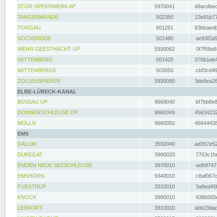
STÖR-SPERRWERK AP
5970041
d9acdbec
TANGERMÜNDE
502350
13e91b77
TORGAU
501261
83bbaedb
VOCKERODE
501480
ae93f2a5
WEHR GEESTHACHT UP
5930062
0f7f58a8
WITTENBERG
501420
070b1eb4
WITTENBERGE
503050
cbf3cd49
ZOLLENSPIEKER
5930090
3de8ea26
ELBE-LÜBECK-KANAL
BÜSSAU UP
9669040
bf7bb8e8
DONNERSCHLEUSE OP
9660049
45634232
MÖLLN
9660050
46644438
EMS
DALUM
3550040
ad357e52
DUKEGAT
3990020
7753c1fa
EMDEN NEUE SEESCHLEUSE
3970010
edfdf747
EMSHÖRN
9340010
c8af067c
FUESTRUP
3310010
3a8ed45f
KNOCK
3990010
438b565e
LEERORT
3910010
abb23dad