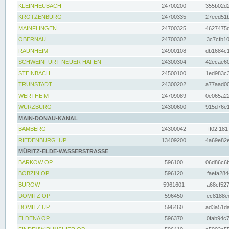
KLEINHEUBACH
24700200
355b02d2
KROTZENBURG
24700335
27eed51b
MAINFLINGEN
24700325
4627475d
OBERNAU
24700302
3c7cfb10
RAUNHEIM
24900108
db1684c1
SCHWEINFURT NEUER HAFEN
24300304
42ecae60
STEINBACH
24500100
1ed983c3
TRUNSTADT
24300202
a77aad00
WERTHEIM
24709089
0e065a22
WÜRZBURG
24300600
915d76e1
MAIN-DONAU-KANAL
BAMBERG
24300042
ff02f181
RIEDENBURG_UP
13409200
4a69e82e
MÜRITZ-ELDE-WASSERSTRASSE
BARKOW OP
596100
06d86c6b
BOBZIN OP
596120
faefa284
BUROW
5961601
a68cf527
DÖMITZ OP
596450
ec8188ee
DÖMITZ UP
596460
ad3a51da
ELDENA OP
596370
0fab94c7