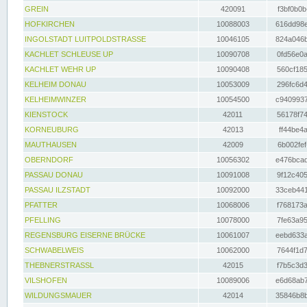
GREIN
420091
f3bf0b0b
HOFKIRCHEN
10088003
616dd98e
INGOLSTADT LUITPOLDSTRASSE
10046105
824a046b
KACHLET SCHLEUSE UP
10090708
0fd56e0a
KACHLET WEHR UP
10090408
560cf185
KELHEIM DONAU
10053009
296fc6d4
KELHEIMWINZER
10054500
c9409937
KIENSTOCK
42011
56178f74
KORNEUBURG
42013
ff44be4a
MAUTHAUSEN
42009
6b002fef
OBERNDORF
10056302
e476bcad
PASSAU DONAU
10091008
9f12c405
PASSAU ILZSTADT
10092000
33ceb441
PFATTER
10068006
f768173a
PFELLING
10078000
7fe63a95
REGENSBURG EISERNE BRÜCKE
10061007
eebd633a
SCHWABELWEIS
10062000
7644f1d7
THEBNERSTRASSL
42015
f7b5c3d3
VILSHOFEN
10089006
e6d68ab7
WILDUNGSMAUER
42014
35846b8b