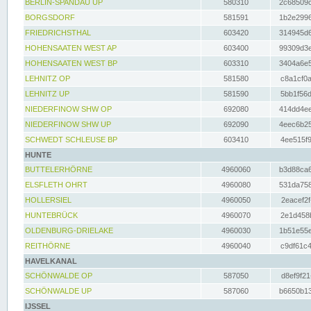
BERLIN-SPANDAU UP
580310
2c68509c
BORGSDORF
581591
1b2e2996
FRIEDRICHSTHAL
603420
314945d6
HOHENSAATEN WEST AP
603400
99309d3e
HOHENSAATEN WEST BP
603310
3404a6e5
LEHNITZ OP
581580
c8a1cf0a
LEHNITZ UP
581590
5bb1f56d
NIEDERFINOW SHW OP
692080
414dd4ee
NIEDERFINOW SHW UP
692090
4eec6b25
SCHWEDT SCHLEUSE BP
603410
4ee515f9
HUNTE
BUTTELERHÖRNE
4960060
b3d88ca6
ELSFLETH OHRT
4960080
531da758
HOLLERSIEL
4960050
2eacef2f
HUNTEBRÜCK
4960070
2e1d458b
OLDENBURG-DRIELAKE
4960030
1b51e55e
REITHÖRNE
4960040
c9df61c4
HAVELKANAL
SCHÖNWALDE OP
587050
d8ef9f21
SCHÖNWALDE UP
587060
b6650b13
IJSSEL