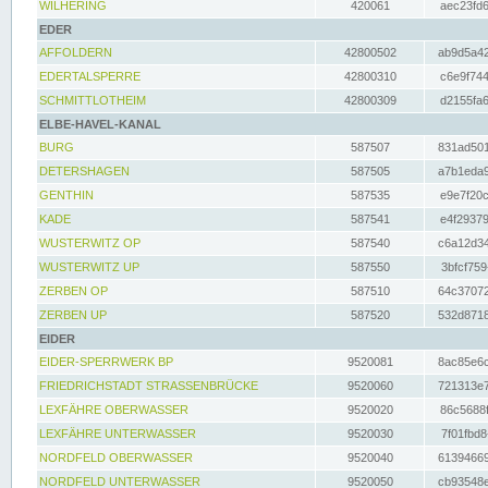
WILHERING
420061
aec23fd6
EDER
AFFOLDERN
42800502
ab9d5a42
EDERTALSPERRE
42800310
c6e9f744
SCHMITTLOTHEIM
42800309
d2155fa6
ELBE-HAVEL-KANAL
BURG
587507
831ad501
DETERSHAGEN
587505
a7b1eda9
GENTHIN
587535
e9e7f20c
KADE
587541
e4f29379
WUSTERWITZ OP
587540
c6a12d34
WUSTERWITZ UP
587550
3bfcf759
ZERBEN OP
587510
64c37072
ZERBEN UP
587520
532d8718
EIDER
EIDER-SPERRWERK BP
9520081
8ac85e6c
FRIEDRICHSTADT STRASSENBRÜCKE
9520060
721313e7
LEXFÄHRE OBERWASSER
9520020
86c5688f
LEXFÄHRE UNTERWASSER
9520030
7f01fbd8
NORDFELD OBERWASSER
9520040
61394669
NORDFELD UNTERWASSER
9520050
cb93548e