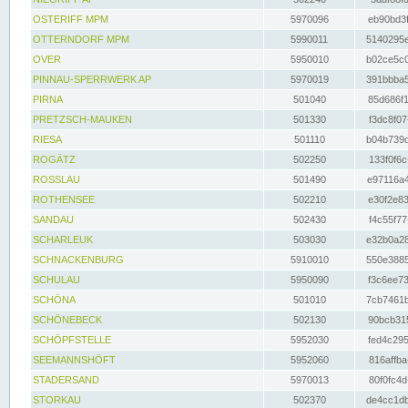
OSTERIFF MPM
5970096
eb90bd3f
OTTERNDORF MPM
5990011
5140295e
OVER
5950010
b02ce5c0
PINNAU-SPERRWERK AP
5970019
391bbba5
PIRNA
501040
85d686f1
PRETZSCH-MAUKEN
501330
f3dc8f07
RIESA
501110
b04b739d
ROGÄTZ
502250
133f0f6c
ROSSLAU
501490
e97116a4
ROTHENSEE
502210
e30f2e83
SANDAU
502430
f4c55f77
SCHARLEUK
503030
e32b0a28
SCHNACKENBURG
5910010
550e3885
SCHULAU
5950090
f3c6ee73
SCHÖNA
501010
7cb7461b
SCHÖNEBECK
502130
90bcb315
SCHÖPFSTELLE
5952030
fed4c295
SEEMANNSHÖFT
5952060
816affba
STADERSAND
5970013
80f0fc4d
STORKAU
502370
de4cc1db