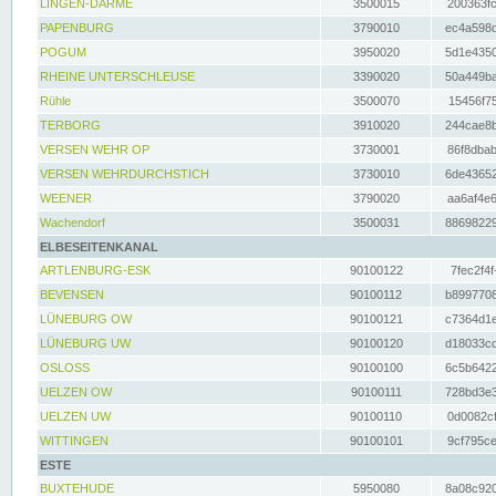
LINGEN-DARME
3500015
200363fc
PAPENBURG
3790010
ec4a598d
POGUM
3950020
5d1e4350
RHEINE UNTERSCHLEUSE
3390020
50a449ba
Rühle
3500070
15456f75
TERBORG
3910020
244cae8b
VERSEN WEHR OP
3730001
86f8dbab
VERSEN WEHRDURCHSTICH
3730010
6de43652
WEENER
3790020
aa6af4e6
Wachendorf
3500031
88698229
ELBESEITENKANAL
ARTLENBURG-ESK
90100122
7fec2f4f
BEVENSEN
90100112
b8997708
LÜNEBURG OW
90100121
c7364d1e
LÜNEBURG UW
90100120
d18033cd
OSLOSS
90100100
6c5b6422
UELZEN OW
90100111
728bd3e3
UELZEN UW
90100110
0d0082cf
WITTINGEN
90100101
9cf795ce
ESTE
BUXTEHUDE
5950080
8a08c920