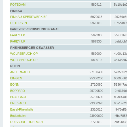
POTSDAM
580412
5e10e1e7
PINNAU
PINNAU-SPERRWERK BP
5970018
26259e8f
UETERSEN
5970016
575da86f
PAREYER VERBINDUNGSKANAL
PAREY EP
502300
25ca1bef
PAREY UP
587530
bafddcbf
RHEINSBERGER GEWÄSSER
WOLFSBRUCH OP
589000
4d00c13e
WOLFSBRUCH UP
589010
3d43a8d7
RHEIN
ANDERNACH
27100400
5735892a
BINGEN
25300200
0309cd61
BONN
2710080
593647aa
BOPPARD
25700500
2ff6379d
BRAUBACH
25700600
d6dc44d1
BREISACH
23300320
9da1ad2b
Basel-Rheinhalle
2310010
94f6eff1
Bodenheim
23900620
f6be7857
DUISBURG-RUHRORT
2770010
c0f51e35