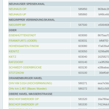
NEUHAUSER SPEISEKANAL
NEUHAUS OP
585850
963bdc26
NEUHAUS UP
585860
bf48cefd
NIEGRIPPER VERBINDUNGSKANAL
NIEGRIPP BP
587500
e506460f
ODER
EISENHÜTTENSTADT
603000
8675aa70
FRANKFURT1 (ODER)
603031
bffdf7f2
HOHENSAATEN-FINOW
603080
f7a639a4
KIENITZ
603050
6298a8f9
KIETZ
603040
16258271
RATZDORF
603140
ca3f535b
SCHWEDT-ODERBRÜCKE
603130
e28babaa
STÜTZKOW
603100
30bff0df
ORANIENBURGER HAVEL
OHV KM 3.014 (HOCHSPANNUNG)
580271
eea7e3dc
OHv km 1.467 (Blaues Wunder)
580272
8b51c505
OBERE HAVEL-WASSERSTRASSE
BISCHOFSWERDER OP
581520
16a780aa
BISCHOFSWERDER UP
581530
74134dc6