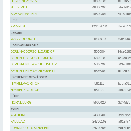
HERRENHAUSEN
48800108
8134af78
NEUSTADT
48800200
dda39817
SCHWARMSTEDT
48800301
8e16bd66
LEK
KRIMPEN
123456784
f5c96f13
LESUM
WASSERHORST
4930010
76844306
LANDWEHRKANAL
BERLIN-OBERSCHLEUSE OP
586600
24ce3282
BERLIN-OBERSCHLEUSE UP
586610
c42ad3df
BERLIN-UNTERSCHLEUSE OP
586620
503ad891
BERLIN-UNTERSCHLEUSE UP
586630
d198c901
LYCHENER GEWÄSSER
HIMMELPFORT OP
581110
bcdfa310
HIMMELPFORT UP
581120
9592d736
LÜHE
HORNEBURG
5960020
3244d787
MAIN
ASTHEIM
24300406
3de69bf8
FAULBACH
24700109
a919f57f
FRANKFURT OSTHAFEN
24700404
66ff3eb4