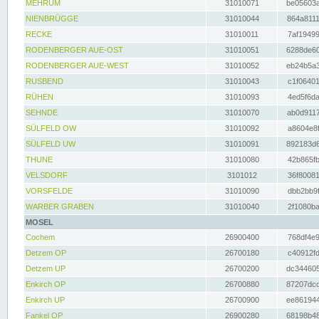
MEHRUM
31010071
be05603a
NIENBRÜGGE
31010044
864a8111
RECKE
31010011
7af19499
RODENBERGER AUE-OST
31010051
6288de60
RODENBERGER AUE-WEST
31010052
eb24b5a3
RUSBEND
31010043
c1f06401
RÜHEN
31010093
4ed5f6da
SEHNDE
31010070
ab0d9117
SÜLFELD OW
31010092
a8604e8f
SÜLFELD UW
31010091
892183d6
THUNE
31010080
42b865fb
VELSDORF
3101012
36f80081
VORSFELDE
31010090
dbb2bb9f
WARBER GRABEN
31010040
2f1080ba
MOSEL
Cochem
26900400
768df4e9
Detzem OP
26700180
c40912fd
Detzem UP
26700200
dc344605
Enkirch OP
26700880
87207dcd
Enkirch UP
26700900
ee861944
Fankel OP
26900280
68198b48