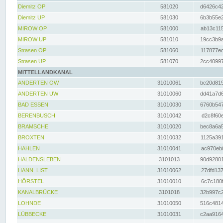
Diemitz OP
581020
d6426c42
Diemitz UP
581030
6b3b55e2
MIROW OP
581000
ab13c115
MIROW UP
581010
19cc3b9a
Strasen OP
581060
117877ec
Strasen UP
581070
2cc40997
MITTELLANDKANAL
ANDERTEN OW
31010061
bc20d819
ANDERTEN UW
31010060
dd41a7d6
BAD ESSEN
31010030
6760b547
BERENBUSCH
31010042
d2c8f60e
BRAMSCHE
31010020
bec8a6a5
BROXTEN
31010032
1125a391
HAHLEN
31010041
ac970eb0
HALDENSLEBEN
3101013
90d92801
HANN. LIST
31010062
27dfd137
HÖRSTEL
31010010
6c7c180f
KANALBRÜCKE
3101018
32b997c2
LOHNDE
31010050
516c4814
LÜBBECKE
31010031
c2aa9164