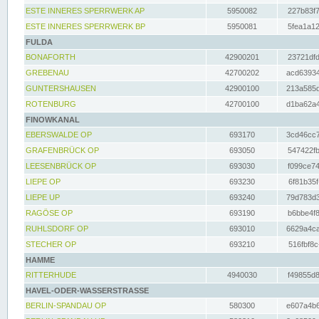
ESTE INNERES SPERRWERK AP
5950082
227b83f7
ESTE INNERES SPERRWERK BP
5950081
5fea1a12
FULDA
BONAFORTH
42900201
23721dfd
GREBENAU
42700202
acd63934
GUNTERSHAUSEN
42900100
213a585d
ROTENBURG
42700100
d1ba62a4
FINOWKANAL
EBERSWALDE OP
693170
3cd46cc7
GRAFENBRÜCK OP
693050
547422fb
LEESENBRÜCK OP
693030
f099ce74
LIEPE OP
693230
6f81b35f
LIEPE UP
693240
79d783d3
RAGÖSE OP
693190
b6bbe4f8
RUHLSDORF OP
693010
6629a4ca
STECHER OP
693210
516fbf8c
HAMME
RITTERHUDE
4940030
f49855d8
HAVEL-ODER-WASSERSTRASSE
BERLIN-SPANDAU OP
580300
e607a4b6