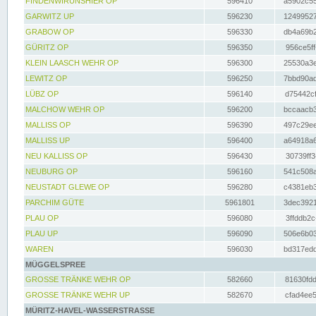
FINDENWIRUNSHIER OP
596410
a5902c55
GARWITZ UP
596230
12499527
GRABOW OP
596330
db4a69b2
GÜRITZ OP
596350
956ce5ff
KLEIN LAASCH WEHR OP
596300
25530a3e
LEWITZ OP
596250
7bbd90ad
LÜBZ OP
596140
d75442cf
MALCHOW WEHR OP
596200
bccaacb3
MALLISS OP
596390
497c29ee
MALLISS UP
596400
a64918a6
NEU KALLISS OP
596430
30739ff3
NEUBURG OP
596160
541c508a
NEUSTADT GLEWE OP
596280
c4381eb3
PARCHIM GÜTE
5961801
3dec3921
PLAU OP
596080
3ffddb2c
PLAU UP
596090
506e6b03
WAREN
596030
bd317edd
MÜGGELSPREE
GROSSE TRÄNKE WEHR OP
582660
81630fdd
GROSSE TRÄNKE WEHR UP
582670
cfad4ee5
MÜRITZ-HAVEL-WASSERSTRASSE