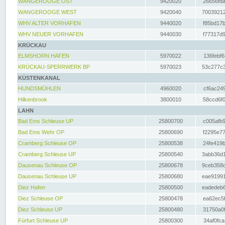
WANGEROOGE OST
9420020
26656fda
WANGEROOGE WEST
9420040
70039212
WHV ALTER VORHAFEN
9440020
f85bd17b
WHV NEUER VORHAFEN
9440030
f77317d9
KRÜCKAU
ELMSHORN HAFEN
5970022
136febf6
KRÜCKAU-SPERRWERK BP
5970023
53c277c3
KÜSTENKANAL
HUNDSMÜHLEN
4960020
cf6ac249
Hilkenbrook
3800010
58ccd6f0
LAHN
Bad Ems Schleuse UP
25800700
c005afb9
Bad Ems Wehr OP
25800690
f2295e77
Cramberg Schleuse OP
25800538
24fe419b
Cramberg Schleuse UP
25800540
3abb36d1
Dausenau Schleuse OP
25800678
9ceb358c
Dausenau Schleuse UP
25800680
eae91991
Diez Hafen
25800500
eadedeb6
Diez Schleuse OP
25800478
ea62ec5f
Diez Schleuse UP
25800480
31750a0f
Fürfurt Schleuse UP
25800300
34af0fca