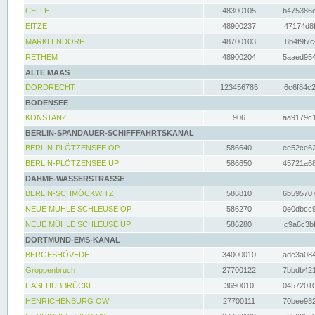
CELLE
48300105
b475386c
EITZE
48900237
47174d8f
MARKLENDORF
48700103
8b4f9f7c
RETHEM
48900204
5aaed954
ALTE MAAS
DORDRECHT
123456785
6c6f84c2
BODENSEE
KONSTANZ
906
aa9179c1
BERLIN-SPANDAUER-SCHIFFFAHRTSKANAL
BERLIN-PLÖTZENSEE OP
586640
ee52ce62
BERLIN-PLÖTZENSEE UP
586650
45721a68
DAHME-WASSERSTRASSE
BERLIN-SCHMÖCKWITZ
586810
6b595707
NEUE MÜHLE SCHLEUSE OP
586270
0e0dbcc9
NEUE MÜHLE SCHLEUSE UP
586280
c9a6c3bf
DORTMUND-EMS-KANAL
BERGESHÖVEDE
34000010
ade3a084
Groppenbruch
27700122
7bbdb421
HASEHUBBRÜCKE
3690010
04572010
HENRICHENBURG OW
27700111
70bee932