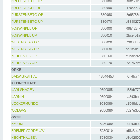
BREDEREICHE OP
580080
308f5979
BREDEREICHE UP
580090
470acd2a
FÜRSTENBERG OP
580060
2c95f83d
FÜRSTENBERG UP
580070
a5830277
VOßWINKEL OP
580000
09b422f7
VOßWINKEL UP
580010
2bcef51a
WESENBERG OP
580020
7909d3f7
WESENBERG UP
580030
da3b5de9
ZEHDENICK OP
580160
a9b8e24c
ZEHDENICK UP
580170
721d7dbf
ORKE
DALWIGKSTHAL
42840453
f0f78cc4
KLEINES HAFF
KARLSHAGEN
9690085
f53bb77f
KARNIN
9690084
da893bbd
UECKERMÜNDE
9690088
c1588dcc
WOLGAST
9650080
b327e35c
OSTE
BELUM
5980060
a9e93be0
BREMERVÖRDE UW
5980010
cf8a3ea2
HECHTHAUSEN
5980030
e5e02890