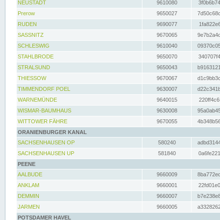
NEUSTADT
9610080
3f0b6b74
Prerow
9650027
7d50c68c
RUDEN
9690077
1fa822e6
SASSNITZ
9670065
9e7b2a4d
SCHLESWIG
9610040
09370c05
STAHLBRODE
9650070
340707f4
STRALSUND
9650043
b9163121
THIESSOW
9670067
d1c9bb3c
TIMMENDORF POEL
9630007
d22c341b
WARNEMÜNDE
9640015
220ff4c6
WISMAR-BAUMHAUS
9630008
95a0ab45
WITTOWER FÄHRE
9670055
4b348b56
ORANIENBURGER KANAL
SACHSENHAUSEN OP
580240
adbd3144
SACHSENHAUSEN UP
581840
0a6fe221
PEENE
AALBUDE
9660009
8ba772ed
ANKLAM
9660001
22fd01e0
DEMMIN
9660007
b7e238e8
JARMEN
9660005
a3328262
POTSDAMER HAVEL