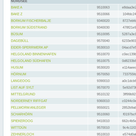
NORDSEE
BAKE A
9510063
e8daa3e2
BAKE Z
9510066
104fdc24
BORKUM FISCHERBALJE
9340020
8727ebfd
BORKUM SÜDSTRAND
9340030
478f21e9
BÜSUM
9510095
5287a3e1
DAGEBÜLL
9570040
6233e901
EIDER-SPERRWERK AP
9530010
04acd7e5
HELGOLAND BINNENHAFEN
9510070
c0ec139b
HELGOLAND SÜDHAFEN
9510075
0d8233b8
HUSUM
9530020
e114aeec
HÖRNUM
9570050
733755fd
LANGEOOG
9390010
a0c1dcb6
LIST AUF SYLT
9570070
5e92d73f
MITTELGRUND
9510132
3ff99b92
NORDERNEY RIFFGAT
9360010
c0244c0e
PELLWORM ANLEGER
9550021
2852b9ab
SCHARHÖRN
9510060
f0197bcf
SPIEKEROOG
9410010
662c4b5e
WITTDÜN
9570010
9c4c11f2
ZEHNERLOCH
9510010
e574d0af