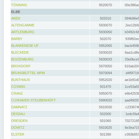
TÖNNING
9520070
00e386ac
ELBE
AKEN
502010
094b96e5
ALTENGAMME
5930070
2ee12b9a
ARTLENBURG
5930050
b3492c68
BARBY
502070
939f82ec
BLANKENESE UF
5952065
bacb459b
BLECKEDE
5930020
6aa1cd8e
BOIZENBURG
5930033
33e0bce0
BROKDORF
5970050
610ab204
BRUNSBÜTTEL MPM
5970094
d4f5f719
BUNTHAUS
5952020
ae1b91d0
COSWIG
501470
1ce53a59
CRANZ
5950070
e6b42536
CUXHAVEN STEUBENHÖFT
5990020
aad49293
DAMNATZ
5910030
c233674f
DESSAU
502000
1edc5fa4
DRESDEN
501060
70272185
DÖMITZ
5910025
6e3ea719
ELSTER
501390
c093b557