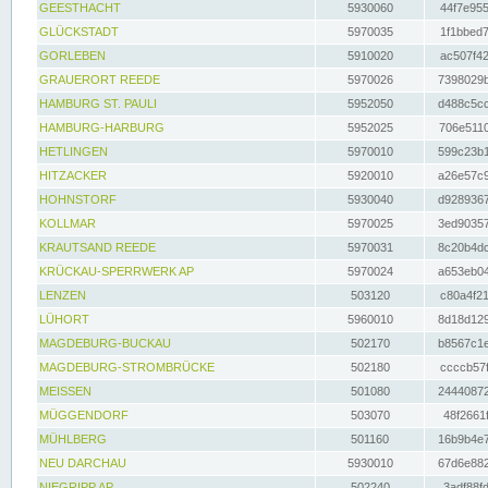
GEESTHACHT
5930060
44f7e955
GLÜCKSTADT
5970035
1f1bbed7
GORLEBEN
5910020
ac507f42
GRAUERORT REEDE
5970026
7398029b
HAMBURG ST. PAULI
5952050
d488c5cc
HAMBURG-HARBURG
5952025
706e5110
HETLINGEN
5970010
599c23b1
HITZACKER
5920010
a26e57c9
HOHNSTORF
5930040
d9289367
KOLLMAR
5970025
3ed90357
KRAUTSAND REEDE
5970031
8c20b4dc
KRÜCKAU-SPERRWERK AP
5970024
a653eb04
LENZEN
503120
c80a4f21
LÜHORT
5960010
8d18d129
MAGDEBURG-BUCKAU
502170
b8567c1e
MAGDEBURG-STROMBRÜCKE
502180
ccccb57f
MEISSEN
501080
24440872
MÜGGENDORF
503070
48f2661f
MÜHLBERG
501160
16b9b4e7
NEU DARCHAU
5930010
67d6e882
NIEGRIPP AP
502240
3adf88fd