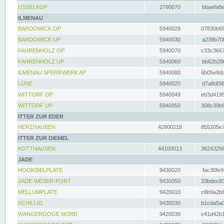
IJSSELKOP
2790070
bbaefa8e
ILMENAU
BARDOWICK OP
5940029
07830b68
BARDOWICK UP
5940030
a238b70f
FAHRENHOLZ OP
5940070
c33c3667
FAHRENHOLZ UP
5940060
bb62b28f
ILMENAU SPERRWERK AP
5940080
6b05e8dc
LÜNE
5940020
d7a8df36
WITTORF OP
5940049
eb3d4195
WITTORF UP
5940050
308c39b6
ITTER ZUR EDER
HERZHAUSEN
42800218
855205e7
ITTER ZUR DIEMEL
KOTTHAUSEN
44100013
36243256
JADE
HOOKSIELPLATE
9430020
fac30fe9
JADE-WESER-PORT
9430050
33bdec83
MELLUMPLATE
9420010
c8b9a2b6
SCHILLIG
9430030
b1cda5a0
WANGEROOGE NORD
9420030
c41d42b1