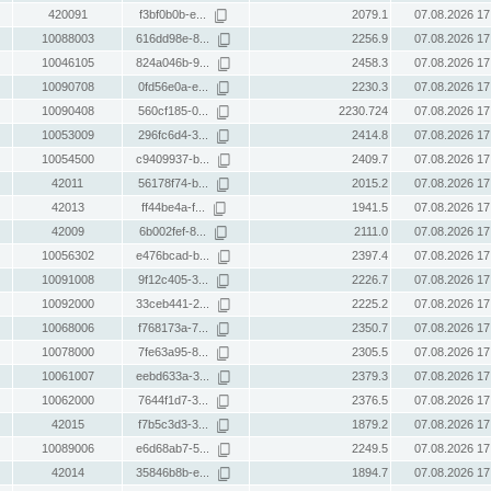
420091
f3bf0b0b-e...
2079.1
07.08.2026 17
10088003
616dd98e-8...
2256.9
07.08.2026 17
10046105
824a046b-9...
2458.3
07.08.2026 17
10090708
0fd56e0a-e...
2230.3
07.08.2026 17
10090408
560cf185-0...
2230.724
07.08.2026 17
10053009
296fc6d4-3...
2414.8
07.08.2026 17
10054500
c9409937-b...
2409.7
07.08.2026 17
42011
56178f74-b...
2015.2
07.08.2026 17
42013
ff44be4a-f...
1941.5
07.08.2026 17
42009
6b002fef-8...
2111.0
07.08.2026 17
10056302
e476bcad-b...
2397.4
07.08.2026 17
10091008
9f12c405-3...
2226.7
07.08.2026 17
10092000
33ceb441-2...
2225.2
07.08.2026 17
10068006
f768173a-7...
2350.7
07.08.2026 17
10078000
7fe63a95-8...
2305.5
07.08.2026 17
10061007
eebd633a-3...
2379.3
07.08.2026 17
10062000
7644f1d7-3...
2376.5
07.08.2026 17
42015
f7b5c3d3-3...
1879.2
07.08.2026 17
10089006
e6d68ab7-5...
2249.5
07.08.2026 17
42014
35846b8b-e...
1894.7
07.08.2026 17