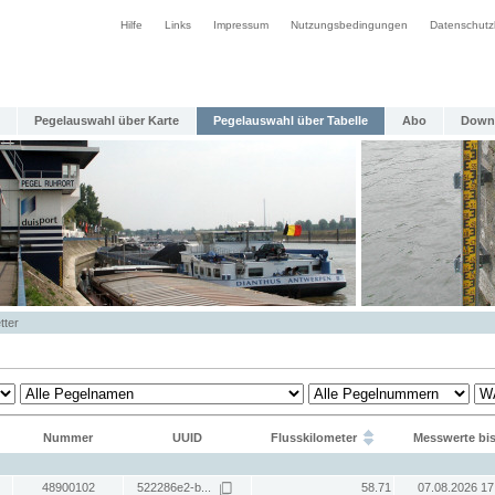
Hilfe
Links
Impressum
Nutzungsbedingungen
Datenschutz
Pegelauswahl über Karte
Pegelauswahl über Tabelle
Abo
Down
tter
Nummer
UUID
Flusskilometer
Messwerte bi
48900102
522286e2-b...
58.71
07.08.2026 17