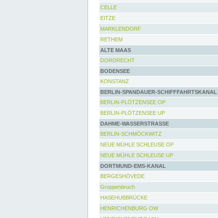
CELLE
EITZE
MARKLENDORF
RETHEM
ALTE MAAS
DORDRECHT
BODENSEE
KONSTANZ
BERLIN-SPANDAUER-SCHIFFFAHRTSKANAL
BERLIN-PLÖTZENSEE OP
BERLIN-PLÖTZENSEE UP
DAHME-WASSERSTRASSE
BERLIN-SCHMÖCKWITZ
NEUE MÜHLE SCHLEUSE OP
NEUE MÜHLE SCHLEUSE UP
DORTMUND-EMS-KANAL
BERGESHÖVEDE
Groppenbruch
HASEHUBBRÜCKE
HENRICHENBURG OW