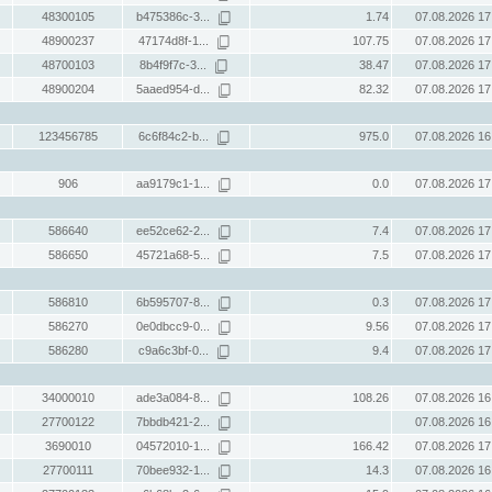
48300105
b475386c-3...
1.74
07.08.2026 17
48900237
47174d8f-1...
107.75
07.08.2026 17
48700103
8b4f9f7c-3...
38.47
07.08.2026 17
48900204
5aaed954-d...
82.32
07.08.2026 17
123456785
6c6f84c2-b...
975.0
07.08.2026 16
906
aa9179c1-1...
0.0
07.08.2026 17
586640
ee52ce62-2...
7.4
07.08.2026 17
586650
45721a68-5...
7.5
07.08.2026 17
586810
6b595707-8...
0.3
07.08.2026 17
586270
0e0dbcc9-0...
9.56
07.08.2026 17
586280
c9a6c3bf-0...
9.4
07.08.2026 17
34000010
ade3a084-8...
108.26
07.08.2026 16
27700122
7bbdb421-2...
07.08.2026 16
3690010
04572010-1...
166.42
07.08.2026 17
27700111
70bee932-1...
14.3
07.08.2026 16