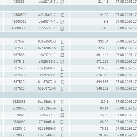
420061
aec23fd6-9...
2144.1
07.08.2026 17
42800502
ab9d5a42-2...
44.02
07.08.2026 17
42800310
c6e9f744-4...
49.2
07.08.2026 17
42800309
d2155fa6-b...
74.5
07.08.2026 17
587507
831ad501-d...
332.54
07.08.2026 17
587505
a7b1eda9-b...
326.83
07.08.2026 17
587535
e9e7f20c-9...
361.444
07.08.2026 17
587541
e4f29379-6...
371.285
07.08.2026 17
587540
c6a12d34-c...
376.56
07.08.2026 17
587550
3bfcf759-2...
376.965
07.08.2026 17
587510
64c37072-d...
344.686
07.08.2026 17
587520
532d8718-6...
346.162
07.08.2026 17
9520081
8ac85e6c-6...
110.1
07.08.2026 17
9520060
721313e7-9...
83.14
07.08.2026 17
9520020
86c5688f-2...
26.09
07.08.2026 17
9520030
7f01fbd8-6...
26.09
07.08.2026 17
9520040
61394669-3...
78.19
07.08.2026 17
9520050
cb93548e-c...
78.312
07.08.2026 17