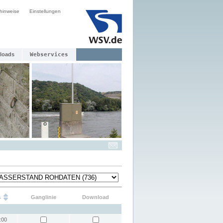
hinweise
Einstellungen
loads
Webservices
s
Ganglinie
Download
:00