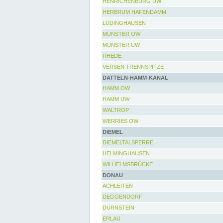
HENRICHENBURG UW
HERBRUM HAFENDAMM
LÜDINGHAUSEN
MÜNSTER OW
MÜNSTER UW
RHEDE
VERSEN TRENNSPITZE
DATTELN-HAMM-KANAL
HAMM OW
HAMM UW
WALTROP
WERRIES OW
DIEMEL
DIEMELTALSPERRE
HELMINGHAUSEN
WILHELMSBRÜCKE
DONAU
ACHLEITEN
DEGGENDORF
DÜRNSTEIN
ERLAU