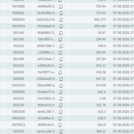
5970096
eb90bd3f-5...
703.44
07.08.2026 17
5990011
5140295e-b...
714.02
07.08.2026 17
5950010
b02ce5c0-6...
605.273
07.08.2026 17
5970019
391bbba5-8...
658.444
07.08.2026 17
501040
85d686f1-5...
34.67
07.08.2026 17
501330
f3dc8f07-c...
184.45
07.08.2026 17
501110
b04b739d-7...
108.4
07.08.2026 17
502250
133f0f6c-2...
350.64
07.08.2026 17
501490
e97116a4-7...
257.84
07.08.2026 17
502210
e30f2e83-b...
333.12
07.08.2026 17
502430
f4c55f77-a...
416.06
07.08.2026 17
503030
e32b0a28-8...
447.22
07.08.2026 17
5910010
550e3885-a...
474.56
07.08.2026 17
5950090
f3c6ee73-5...
641.0
07.08.2026 17
501010
7cb7461b-3...
2.05
07.08.2026 17
502130
90bcb315-f...
311.76
07.08.2026 17
5952030
fed4c295-7...
615.3
07.08.2026 17
5952060
816affba-0...
628.9
07.08.2026 17
5970013
80f0fc4d-9...
654.9
07.08.2026 17
502370
de4cc1db-5...
396.11
07.08.2026 17