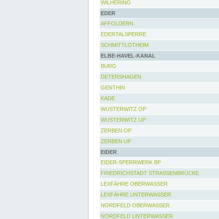
WILHERING
EDER
AFFOLDERN
EDERTALSPERRE
SCHMITTLOTHEIM
ELBE-HAVEL-KANAL
BURG
DETERSHAGEN
GENTHIN
KADE
WUSTERWITZ OP
WUSTERWITZ UP
ZERBEN OP
ZERBEN UP
EIDER
EIDER-SPERRWERK BP
FRIEDRICHSTADT STRASSENBRÜCKE
LEXFÄHRE OBERWASSER
LEXFÄHRE UNTERWASSER
NORDFELD OBERWASSER
NORDFELD UNTERWASSER