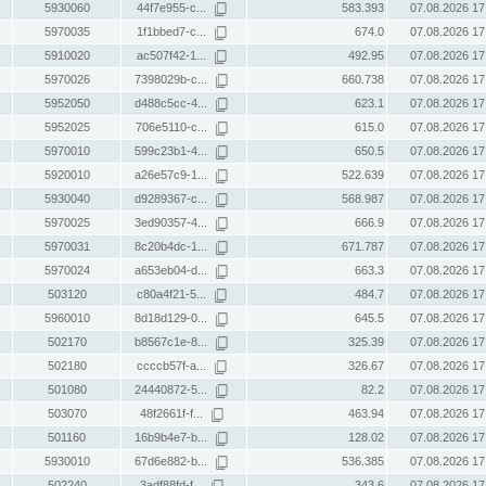
5930060
44f7e955-c...
583.393
07.08.2026 17
5970035
1f1bbed7-c...
674.0
07.08.2026 17
5910020
ac507f42-1...
492.95
07.08.2026 17
5970026
7398029b-c...
660.738
07.08.2026 17
5952050
d488c5cc-4...
623.1
07.08.2026 17
5952025
706e5110-c...
615.0
07.08.2026 17
5970010
599c23b1-4...
650.5
07.08.2026 17
5920010
a26e57c9-1...
522.639
07.08.2026 17
5930040
d9289367-c...
568.987
07.08.2026 17
5970025
3ed90357-4...
666.9
07.08.2026 17
5970031
8c20b4dc-1...
671.787
07.08.2026 17
5970024
a653eb04-d...
663.3
07.08.2026 17
503120
c80a4f21-5...
484.7
07.08.2026 17
5960010
8d18d129-0...
645.5
07.08.2026 17
502170
b8567c1e-8...
325.39
07.08.2026 17
502180
ccccb57f-a...
326.67
07.08.2026 17
501080
24440872-5...
82.2
07.08.2026 17
503070
48f2661f-f...
463.94
07.08.2026 17
501160
16b9b4e7-b...
128.02
07.08.2026 17
5930010
67d6e882-b...
536.385
07.08.2026 17
502240
3adf88fd-f...
343.6
07.08.2026 17