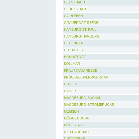
GEESTHACHT
GLÜCKSTADT
GORLEBEN
GRAUERORT REEDE
HAMBURG ST. PAULI
HAMBURG-HARBURG
HETLINGEN
HITZACKER
HOHNSTORF
KOLLMAR
KRAUTSAND REEDE
KRÜCKAU-SPERRWERK AP
LENZEN
LÜHORT
MAGDEBURG-BUCKAU
MAGDEBURG-STROMBRÜCKE
MEISSEN
MÜGGENDORF
MÜHLBERG
NEU DARCHAU
NIEGRIPP AP