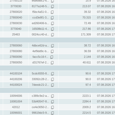
27700133
e6b68bc2-6...
15.9
07.08.2026 16
3770030
8177a148-5...
213.07
07.08.2026 16
27800020
f5bc4a51-0...
39.32
07.08.2026 16
27800040
ccd3e8f1-3...
70.315
07.08.2026 16
27800030
ed260406-b...
72.49
07.08.2026 16
3770040
16508b11-4...
217.86
07.08.2026 17
25463
0024cc40-d...
171.309
07.08.2026 17
27800060
4dbce62d-a...
38.72
07.08.2026 16
27800080
4ef9dd9c-b...
36.59
07.08.2026 16
27800090
facc5c16-f...
2.144
07.08.2026 16
27800050
d31767ef-2...
40.611
07.08.2026 16
44100104
5cdc6555-8...
90.6
07.08.2026 17
44100206
33092c28-2...
90.0
07.08.2026 17
44100024
7deedc21-2...
97.4
07.08.2026 17
10094006
c389c9e2-a...
2223.1
07.08.2026 17
10081004
53d40547-8...
2284.4
07.08.2026 17
42012
ce4e3050-2...
2009.2
07.08.2026 16
10096001
99619dc5-9...
2214.5
07.08.2026 17