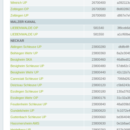
Wintrich UP
26700400
a392113c
Zeltingen OP
26700580
8b802863
Zeltingen UP
26700600
d867e7e9
MALZER KANAL
LIEBENWALDE OP
581540
3f8ceb6d
LIEBENWALDE UP
581550
a1cf60be
NECKAR
Aldingen Schleuse UP
23800280
dfdfb4ff
Beihingen Wehr UP
23800360
8a2e3048
Besigheim SKA
23800460
46d8ed02
Besigheim Schleuse UP
23800480
57db82c7
Besigheim Wehr UP
23800440
42c11b7a
Cannstatt Schleuse UP
23800240
7068d262
Deizisau Schleuse UP
23800120
c5b6243d
Esslingen Schleuse UP
23800180
130a3761
Esslingen Wehr OP
23800176
31c32a38
Feudenheim Schleuse UP
23800840
48a939b9
Gundelsheim UP
23800620
fc1072e4
Guttenbach Schleuse UP
23800660
bd36404b
Hassmersheim AMS
23800630
0e1b8ae0
Heidelberg UP
23800760
827b2685