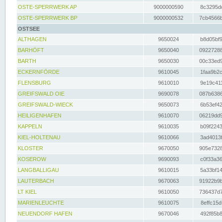
OSTE-SPERRWERK AP
9000000590
8c3295dc
OSTE-SPERRWERK BP
9000000532
7cb4566b
OSTSEE
ALTHAGEN
9650024
b8d05bf9
BARHÖFT
9650040
09227288
BARTH
9650030
00c33ed9
ECKERNFÖRDE
9610045
1faa9b2c
FLENSBURG
9610010
9e19c411
GREIFSWALD OIE
9690078
087b6386
GREIFSWALD-WIECK
9650073
6b53ef42
HEILIGENHAFEN
9610070
06219dd9
KAPPELN
9610035
b09f2243
KIEL-HOLTENAU
9610066
3ad4013f
KLOSTER
9670050
905e7328
KOSEROW
9690093
c0f33a36
LANGBALLIGAU
9610015
5a33bf14
LAUTERBACH
9670063
91922b9b
LT KIEL
9610050
736437d7
MARIENLEUCHTE
9610075
8effc15d
NEUENDORF HAFEN
9670046
492f85b8