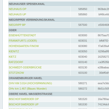
NEUHAUSER SPEISEKANAL
NEUHAUS OP
585850
963bdc26
NEUHAUS UP
585860
bf48cefd
NIEGRIPPER VERBINDUNGSKANAL
NIEGRIPP BP
587500
e506460f
ODER
EISENHÜTTENSTADT
603000
8675aa70
FRANKFURT1 (ODER)
603031
bffdf7f2
HOHENSAATEN-FINOW
603080
f7a639a4
KIENITZ
603050
6298a8f9
KIETZ
603040
16258271
RATZDORF
603140
ca3f535b
SCHWEDT-ODERBRÜCKE
603130
e28babaa
STÜTZKOW
603100
30bff0df
ORANIENBURGER HAVEL
OHV KM 3.014 (HOCHSPANNUNG)
580271
eea7e3dc
OHv km 1.467 (Blaues Wunder)
580272
8b51c505
OBERE HAVEL-WASSERSTRASSE
BISCHOFSWERDER OP
581520
16a780aa
BISCHOFSWERDER UP
581530
74134dc6