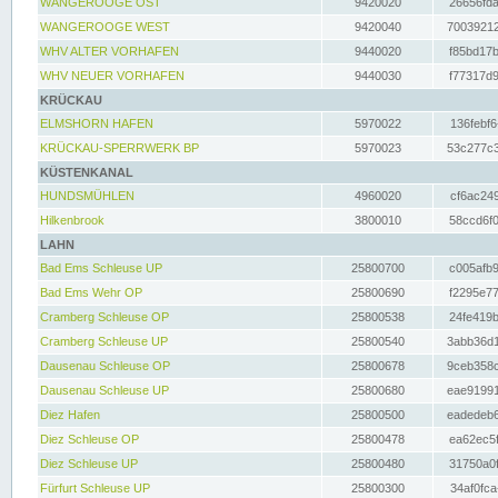
WANGEROOGE OST
9420020
26656fda
WANGEROOGE WEST
9420040
70039212
WHV ALTER VORHAFEN
9440020
f85bd17b
WHV NEUER VORHAFEN
9440030
f77317d9
KRÜCKAU
ELMSHORN HAFEN
5970022
136febf6
KRÜCKAU-SPERRWERK BP
5970023
53c277c3
KÜSTENKANAL
HUNDSMÜHLEN
4960020
cf6ac249
Hilkenbrook
3800010
58ccd6f0
LAHN
Bad Ems Schleuse UP
25800700
c005afb9
Bad Ems Wehr OP
25800690
f2295e77
Cramberg Schleuse OP
25800538
24fe419b
Cramberg Schleuse UP
25800540
3abb36d1
Dausenau Schleuse OP
25800678
9ceb358c
Dausenau Schleuse UP
25800680
eae91991
Diez Hafen
25800500
eadedeb6
Diez Schleuse OP
25800478
ea62ec5f
Diez Schleuse UP
25800480
31750a0f
Fürfurt Schleuse UP
25800300
34af0fca