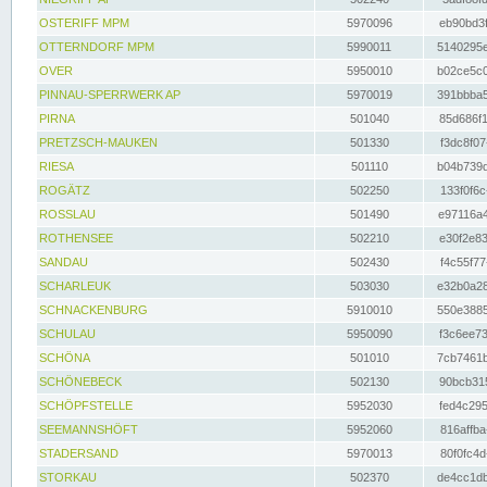
OSTERIFF MPM
5970096
eb90bd3f
OTTERNDORF MPM
5990011
5140295e
OVER
5950010
b02ce5c0
PINNAU-SPERRWERK AP
5970019
391bbba5
PIRNA
501040
85d686f1
PRETZSCH-MAUKEN
501330
f3dc8f07
RIESA
501110
b04b739d
ROGÄTZ
502250
133f0f6c
ROSSLAU
501490
e97116a4
ROTHENSEE
502210
e30f2e83
SANDAU
502430
f4c55f77
SCHARLEUK
503030
e32b0a28
SCHNACKENBURG
5910010
550e3885
SCHULAU
5950090
f3c6ee73
SCHÖNA
501010
7cb7461b
SCHÖNEBECK
502130
90bcb315
SCHÖPFSTELLE
5952030
fed4c295
SEEMANNSHÖFT
5952060
816affba
STADERSAND
5970013
80f0fc4d
STORKAU
502370
de4cc1db