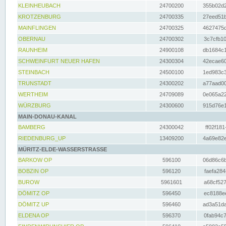
KLEINHEUBACH
24700200
355b02d2
KROTZENBURG
24700335
27eed51b
MAINFLINGEN
24700325
4627475d
OBERNAU
24700302
3c7cfb10
RAUNHEIM
24900108
db1684c1
SCHWEINFURT NEUER HAFEN
24300304
42ecae60
STEINBACH
24500100
1ed983c3
TRUNSTADT
24300202
a77aad00
WERTHEIM
24709089
0e065a22
WÜRZBURG
24300600
915d76e1
MAIN-DONAU-KANAL
BAMBERG
24300042
ff02f181
RIEDENBURG_UP
13409200
4a69e82e
MÜRITZ-ELDE-WASSERSTRASSE
BARKOW OP
596100
06d86c6b
BOBZIN OP
596120
faefa284
BUROW
5961601
a68cf527
DÖMITZ OP
596450
ec8188ee
DÖMITZ UP
596460
ad3a51da
ELDENA OP
596370
0fab94c7