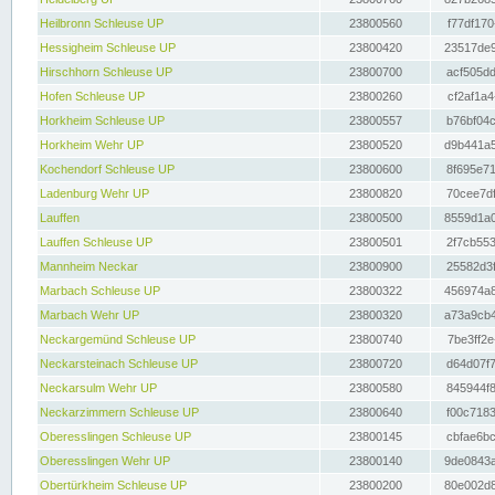
Heilbronn Schleuse UP
23800560
f77df170
Hessigheim Schleuse UP
23800420
23517de9
Hirschhorn Schleuse UP
23800700
acf505dd
Hofen Schleuse UP
23800260
cf2af1a4
Horkheim Schleuse UP
23800557
b76bf04c
Horkheim Wehr UP
23800520
d9b441a5
Kochendorf Schleuse UP
23800600
8f695e71
Ladenburg Wehr UP
23800820
70cee7df
Lauffen
23800500
8559d1a0
Lauffen Schleuse UP
23800501
2f7cb553
Mannheim Neckar
23800900
25582d3f
Marbach Schleuse UP
23800322
456974a8
Marbach Wehr UP
23800320
a73a9cb4
Neckargemünd Schleuse UP
23800740
7be3ff2e
Neckarsteinach Schleuse UP
23800720
d64d07f7
Neckarsulm Wehr UP
23800580
845944f8
Neckarzimmern Schleuse UP
23800640
f00c7183
Oberesslingen Schleuse UP
23800145
cbfae6bc
Oberesslingen Wehr UP
23800140
9de0843a
Obertürkheim Schleuse UP
23800200
80e002d8