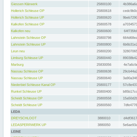
Giessen Klärwerk
25800100
4b386a6a
Hollerich Schleuse OP
25800618
cedc9b0c
Hollerich Schleuse UP
25800620
9beb7290
Kalkofen Schleuse OP
25800578
a7034573
Kalkofen neu
25800600
64f735fd
Lahnstein Schleuse OP
25800798
664d68ea
Lahnstein Schleuse UP
25800800
6b6b31e2
Leun neu
25800200
32807065
Limburg Schleuse UP
25800440
89038b42
Marburg
25830056
4e7a6cfa
Nassau Schleuse OP
25800638
29cb44a2
Nassau Schleuse UP
25800640
3a90a346
Niederbiel Schleuse Kanal OP
25800177
57c8e437
Runkel Schleuse UP
25800400
b85b17cc
Scheidt Schleuse OP
25800558
15a50d2b
Scheidt Schleuse UP
25800560
7dfe4776
LEDA
DREYSCHLOOT
3880010
d4df3617
LEDASPERRWERK UP
3880050
5e6ae93a
LEINE