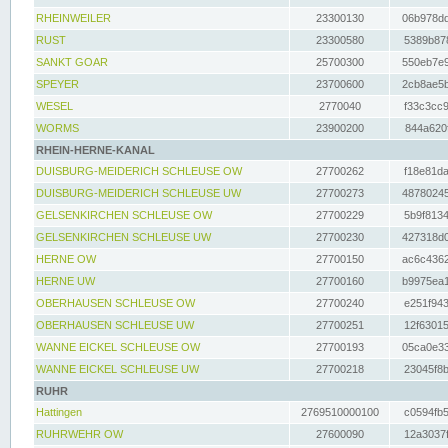
RHEINWEILER
23300130
06b978dd
RUST
23300580
5389b878
SANKT GOAR
25700300
550eb7e9
SPEYER
23700600
2cb8ae5b
WESEL
2770040
f33c3cc9
WORMS
23900200
844a620f
RHEIN-HERNE-KANAL
DUISBURG-MEIDERICH SCHLEUSE OW
27700262
f18e81da
DUISBURG-MEIDERICH SCHLEUSE UW
27700273
48780245
GELSENKIRCHEN SCHLEUSE OW
27700229
5b9f8134
GELSENKIRCHEN SCHLEUSE UW
27700230
427318d0
HERNE OW
27700150
ac6c4362
HERNE UW
27700160
b9975ea1
OBERHAUSEN SCHLEUSE OW
27700240
e251f943
OBERHAUSEN SCHLEUSE UW
27700251
12f63015
WANNE EICKEL SCHLEUSE OW
27700193
05ca0e33
WANNE EICKEL SCHLEUSE UW
27700218
23045f8b
RUHR
Hattingen
2769510000100
c0594fb5
RUHRWEHR OW
27600090
12a3037f