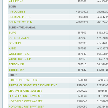
WILHERING
420061
aec23fd6
EDER
AFFOLDERN
42800502
ab9d5a42
EDERTALSPERRE
42800310
c6e9f744
SCHMITTLOTHEIM
42800309
d2155fa6
ELBE-HAVEL-KANAL
BURG
587507
831ad501
DETERSHAGEN
587505
a7b1eda9
GENTHIN
587535
e9e7f20c
KADE
587541
e4f29379
WUSTERWITZ OP
587540
c6a12d34
WUSTERWITZ UP
587550
3bfcf759
ZERBEN OP
587510
64c37072
ZERBEN UP
587520
532d8718
EIDER
EIDER-SPERRWERK BP
9520081
8ac85e6c
FRIEDRICHSTADT STRASSENBRÜCKE
9520060
721313e7
LEXFÄHRE OBERWASSER
9520020
86c5688f
LEXFÄHRE UNTERWASSER
9520030
7f01fbd8
NORDFELD OBERWASSER
9520040
61394669
NORDFELD UNTERWASSER
9520050
cb93548e