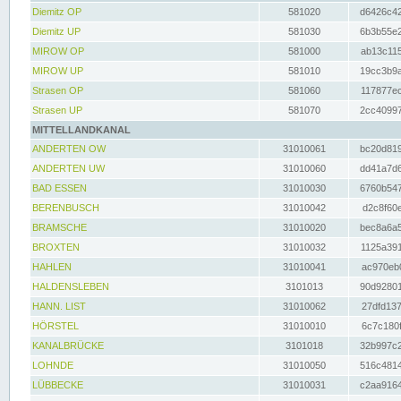
Diemitz OP
581020
d6426c42
Diemitz UP
581030
6b3b55e2
MIROW OP
581000
ab13c115
MIROW UP
581010
19cc3b9a
Strasen OP
581060
117877ec
Strasen UP
581070
2cc40997
MITTELLANDKANAL
ANDERTEN OW
31010061
bc20d819
ANDERTEN UW
31010060
dd41a7d6
BAD ESSEN
31010030
6760b547
BERENBUSCH
31010042
d2c8f60e
BRAMSCHE
31010020
bec8a6a5
BROXTEN
31010032
1125a391
HAHLEN
31010041
ac970eb0
HALDENSLEBEN
3101013
90d92801
HANN. LIST
31010062
27dfd137
HÖRSTEL
31010010
6c7c180f
KANALBRÜCKE
3101018
32b997c2
LOHNDE
31010050
516c4814
LÜBBECKE
31010031
c2aa9164