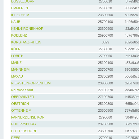
DÜSSELDORF
2750010
8f7e5f92
EMMERICH
2790020
9598e4cb
IFFEZHEIM
23500600
b02be240
KAUB
25700100
1d26e504
KEHL-KRONENHOF
23300900
23af9b02
KOBLENZ
25900700
4c7d796a
KONSTANZ-RHEIN
3329
e020e651
KÖLN
2730010
a6ee8177
LOBITH
2790050
efe13a3d
MAINZ
25100100
a37a9aa3
MANNHEIM
23700700
57090802
MAXAU
23700200
b6c6d5c8
NIERSTEIN-OPPENHEIM
23900600
d28e7ed1
Neuwied Stadt
27100370
dc407f1e
OBERWINTER
27100700
b45359df
OESTRICH
25100300
665be0fe
OTTENHEIM
23300800
787e5d63
PANNERDENSE KOP
2790060
3046493f
PHILIPPSBURG
23700500
88e972e1
PLITTERSDORF
23500700
6b774802
REES
2790010
2f025389