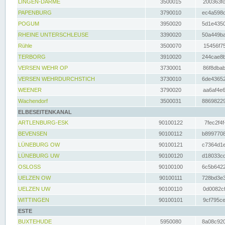
LINGEN-DARME
3500015
200363fc
PAPENBURG
3790010
ec4a598d
POGUM
3950020
5d1e4350
RHEINE UNTERSCHLEUSE
3390020
50a449ba
Rühle
3500070
15456f75
TERBORG
3910020
244cae8b
VERSEN WEHR OP
3730001
86f8dbab
VERSEN WEHRDURCHSTICH
3730010
6de43652
WEENER
3790020
aa6af4e6
Wachendorf
3500031
88698229
ELBESEITENKANAL
ARTLENBURG-ESK
90100122
7fec2f4f
BEVENSEN
90100112
b8997708
LÜNEBURG OW
90100121
c7364d1e
LÜNEBURG UW
90100120
d18033cd
OSLOSS
90100100
6c5b6422
UELZEN OW
90100111
728bd3e3
UELZEN UW
90100110
0d0082cf
WITTINGEN
90100101
9cf795ce
ESTE
BUXTEHUDE
5950080
8a08c920