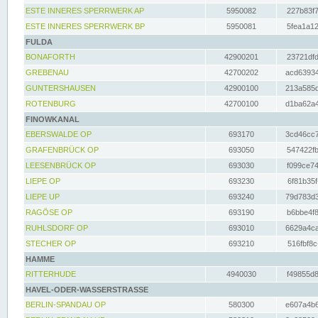
ESTE INNERES SPERRWERK AP
5950082
227b83f7
ESTE INNERES SPERRWERK BP
5950081
5fea1a12
FULDA
BONAFORTH
42900201
23721dfd
GREBENAU
42700202
acd63934
GUNTERSHAUSEN
42900100
213a585d
ROTENBURG
42700100
d1ba62a4
FINOWKANAL
EBERSWALDE OP
693170
3cd46cc7
GRAFENBRÜCK OP
693050
547422fb
LEESENBRÜCK OP
693030
f099ce74
LIEPE OP
693230
6f81b35f
LIEPE UP
693240
79d783d3
RAGÖSE OP
693190
b6bbe4f8
RUHLSDORF OP
693010
6629a4ca
STECHER OP
693210
516fbf8c
HAMME
RITTERHUDE
4940030
f49855d8
HAVEL-ODER-WASSERSTRASSE
BERLIN-SPANDAU OP
580300
e607a4b6