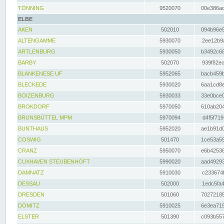
TÖNNING
9520070
00e386ac
ELBE
AKEN
502010
094b96e5
ALTENGAMME
5930070
2ee12b9a
ARTLENBURG
5930050
b3492c68
BARBY
502070
939f82ec
BLANKENESE UF
5952065
bacb459b
BLECKEDE
5930020
6aa1cd8e
BOIZENBURG
5930033
33e0bce0
BROKDORF
5970050
610ab204
BRUNSBÜTTEL MPM
5970094
d4f5f719
BUNTHAUS
5952020
ae1b91d0
COSWIG
501470
1ce53a59
CRANZ
5950070
e6b42536
CUXHAVEN STEUBENHÖFT
5990020
aad49293
DAMNATZ
5910030
c233674f
DESSAU
502000
1edc5fa4
DRESDEN
501060
70272185
DÖMITZ
5910025
6e3ea719
ELSTER
501390
c093b557