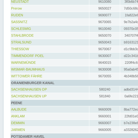
NEUSTADT
9610080
3f0b6b74
Prerow
9650027
7d50c68c
RUDEN
9690077
1fa822e6
SASSNITZ
9670065
9e7b2a4d
SCHLESWIG
9610040
09370c05
STAHLBRODE
9650070
340707f4
STRALSUND
9650043
b9163121
THIESSOW
9670067
d1c9bb3c
TIMMENDORF POEL
9630007
d22c341b
WARNEMÜNDE
9640015
220ff4c6
WISMAR-BAUMHAUS
9630008
95a0ab45
WITTOWER FÄHRE
9670055
4b348b56
ORANIENBURGER KANAL
SACHSENHAUSEN OP
580240
adbd3144
SACHSENHAUSEN UP
581840
0a6fe221
PEENE
AALBUDE
9660009
8ba772ed
ANKLAM
9660001
22fd01e0
DEMMIN
9660007
b7e238e8
JARMEN
9660005
a3328262
POTSDAMER HAVEL