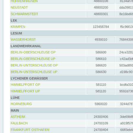
HERRENHAUSEN
48800108
8134af78
NEUSTADT
48800200
dda39817
SCHWARMSTEDT
48800301
8e16bd66
LEK
KRIMPEN
123456784
f5c96f13
LESUM
WASSERHORST
4930010
76844306
LANDWEHRKANAL
BERLIN-OBERSCHLEUSE OP
586600
24ce3282
BERLIN-OBERSCHLEUSE UP
586610
c42ad3df
BERLIN-UNTERSCHLEUSE OP
586620
503ad891
BERLIN-UNTERSCHLEUSE UP
586630
d198c901
LYCHENER GEWÄSSER
HIMMELPFORT OP
581110
bcdfa310
HIMMELPFORT UP
581120
9592d736
LÜHE
HORNEBURG
5960020
3244d787
MAIN
ASTHEIM
24300406
3de69bf8
FAULBACH
24700109
a919f57f
FRANKFURT OSTHAFEN
24700404
66ff3eb4