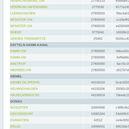
HENRICHENBURG UW
27700133
e6b68bc2
HERBRUM HAFENDAMM
3770030
8177a148
LÜDINGHAUSEN
27800020
f5bc4a51
MÜNSTER OW
27800040
ccd3e8f1
MÜNSTER UW
27800030
ed260406
RHEDE
3770040
16508b11
VERSEN TRENNSPITZE
25463
0024cc40
DATTELN-HAMM-KANAL
HAMM OW
27800060
4dbce62d
HAMM UW
27800080
4ef9dd9c
WALTROP
27800090
facc5c16
WERRIES OW
27800050
d31767ef
DIEMEL
DIEMELTALSPERRE
44100104
5cdc6555
HELMINGHAUSEN
44100206
33092c28
WILHELMSBRÜCKE
44100024
7deedc21
DONAU
ACHLEITEN
10094006
c389c9e2
DEGGENDORF
10081004
53d40547
DÜRNSTEIN
42012
ce4e3050
ERLAU
10096001
99619dc5