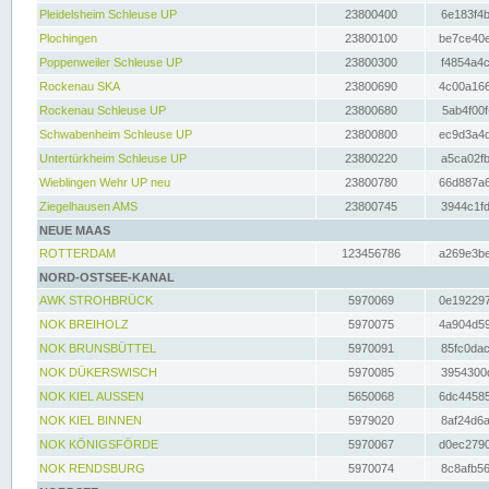
Pleidelsheim Schleuse UP
23800400
6e183f4b
Plochingen
23800100
be7ce40e
Poppenweiler Schleuse UP
23800300
f4854a4c
Rockenau SKA
23800690
4c00a166
Rockenau Schleuse UP
23800680
5ab4f00f
Schwabenheim Schleuse UP
23800800
ec9d3a4d
Untertürkheim Schleuse UP
23800220
a5ca02fb
Wieblingen Wehr UP neu
23800780
66d887a6
Ziegelhausen AMS
23800745
3944c1fd
NEUE MAAS
ROTTERDAM
123456786
a269e3be
NORD-OSTSEE-KANAL
AWK STROHBRÜCK
5970069
0e192297
NOK BREIHOLZ
5970075
4a904d59
NOK BRUNSBÜTTEL
5970091
85fc0dac
NOK DÜKERSWISCH
5970085
3954300d
NOK KIEL AUSSEN
5650068
6dc44585
NOK KIEL BINNEN
5979020
8af24d6a
NOK KÖNIGSFÖRDE
5970067
d0ec2790
NOK RENDSBURG
5970074
8c8afb56