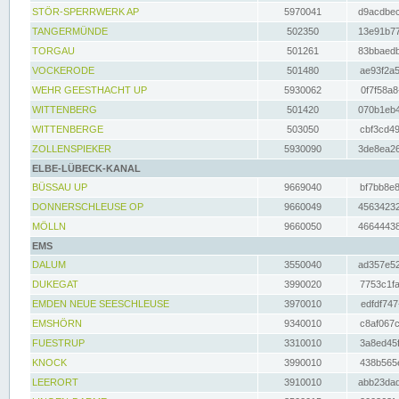
STÖR-SPERRWERK AP
5970041
d9acdbec
TANGERMÜNDE
502350
13e91b77
TORGAU
501261
83bbaedb
VOCKERODE
501480
ae93f2a5
WEHR GEESTHACHT UP
5930062
0f7f58a8
WITTENBERG
501420
070b1eb4
WITTENBERGE
503050
cbf3cd49
ZOLLENSPIEKER
5930090
3de8ea26
ELBE-LÜBECK-KANAL
BÜSSAU UP
9669040
bf7bb8e8
DONNERSCHLEUSE OP
9660049
45634232
MÖLLN
9660050
46644438
EMS
DALUM
3550040
ad357e52
DUKEGAT
3990020
7753c1fa
EMDEN NEUE SEESCHLEUSE
3970010
edfdf747
EMSHÖRN
9340010
c8af067c
FUESTRUP
3310010
3a8ed45f
KNOCK
3990010
438b565e
LEERORT
3910010
abb23dad