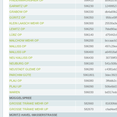
FINDENWIRUNSHIER OP
596410
a5902c55
GARWITZ UP
596230
12499527
GRABOW OP
596330
db4a69b2
GÜRITZ OP
596350
956ce5ff
KLEIN LAASCH WEHR OP
596300
25530a3e
LEWITZ OP
596250
7bbd90ad
LÜBZ OP
596140
d75442cf
MALCHOW WEHR OP
596200
bccaacb3
MALLISS OP
596390
497c29ee
MALLISS UP
596400
a64918a6
NEU KALLISS OP
596430
30739ff3
NEUBURG OP
596160
541c508a
NEUSTADT GLEWE OP
596280
c4381eb3
PARCHIM GÜTE
5961801
3dec3921
PLAU OP
596080
3ffddb2c
PLAU UP
596090
506e6b03
WAREN
596030
bd317edd
MÜGGELSPREE
GROSSE TRÄNKE WEHR OP
582660
81630fdd
GROSSE TRÄNKE WEHR UP
582670
cfad4ee5
MÜRITZ-HAVEL-WASSERSTRASSE