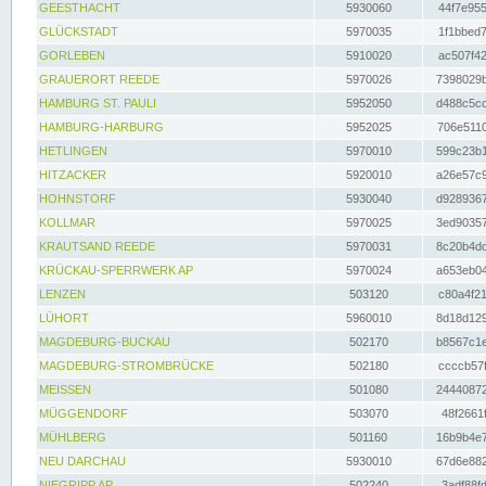
GEESTHACHT
5930060
44f7e955
GLÜCKSTADT
5970035
1f1bbed7
GORLEBEN
5910020
ac507f42
GRAUERORT REEDE
5970026
7398029b
HAMBURG ST. PAULI
5952050
d488c5cc
HAMBURG-HARBURG
5952025
706e5110
HETLINGEN
5970010
599c23b1
HITZACKER
5920010
a26e57c9
HOHNSTORF
5930040
d9289367
KOLLMAR
5970025
3ed90357
KRAUTSAND REEDE
5970031
8c20b4dc
KRÜCKAU-SPERRWERK AP
5970024
a653eb04
LENZEN
503120
c80a4f21
LÜHORT
5960010
8d18d129
MAGDEBURG-BUCKAU
502170
b8567c1e
MAGDEBURG-STROMBRÜCKE
502180
ccccb57f
MEISSEN
501080
24440872
MÜGGENDORF
503070
48f2661f
MÜHLBERG
501160
16b9b4e7
NEU DARCHAU
5930010
67d6e882
NIEGRIPP AP
502240
3adf88fd