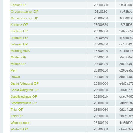
Fankel UP
26900300
583420a8
Grevenmacher OP
2610180
6e72bebf
Grevenmacher UP
26100200
69308142
Koblenz OP
26900880
3f64ff08
Koblenz UP
26900900
9dbcac54
Lehmen OP
26900680
d0abe01a
Lehmen UP
26900700
dc1bb420
Mehring AMS
26700100
4c1b6f17
Müden OP
26900480
a5c880a3
Müden UP
26900500
edc67ca3
Perl
26100100
c263ea53
Ruwer
26500150
abd34ee6
Sankt Aldegund OP
26900080
e4d6a271
Sankt Aldegund UP
26900100
20640279
Stadtbredimus OP
26100110
cceb7060
Stadtbredimus UP
26100130
dfdf753b
Trier OP
26500080
9d2b4126
Trier UP
26500100
3bec53ca
Wincheringen
26100140
bb5560fc
Wintrich OP
26700380
cb4789e4