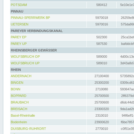
POTSDAM
580412
5e10e1e7
PINNAU
PINNAU-SPERRWERK BP
5970018
26259e8f
UETERSEN
5970016
575da86f
PAREYER VERBINDUNGSKANAL
PAREY EP
502300
25ca1bef
PAREY UP
587530
bafddcbf
RHEINSBERGER GEWÄSSER
WOLFSBRUCH OP
589000
4d00c13e
WOLFSBRUCH UP
589010
3d43a8d7
RHEIN
ANDERNACH
27100400
5735892a
BINGEN
25300200
0309cd61
BONN
2710080
593647aa
BOPPARD
25700500
2ff6379d
BRAUBACH
25700600
d6dc44d1
BREISACH
23300320
9da1ad2b
Basel-Rheinhalle
2310010
94f6eff1
Bodenheim
23900620
f6be7857
DUISBURG-RUHRORT
2770010
c0f51e35