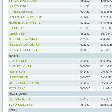
BERLIN-SPANDAU UP
580310
2c68509c
BORGSDORF
581591
1b2e2996
FRIEDRICHSTHAL
603420
314945d6
HOHENSAATEN WEST AP
603400
99309d3e
HOHENSAATEN WEST BP
603310
3404a6e5
LEHNITZ OP
581580
c8a1cf0a
LEHNITZ UP
581590
5bb1f56d
NIEDERFINOW SHW OP
692080
414dd4ee
NIEDERFINOW SHW UP
692090
4eec6b25
SCHWEDT SCHLEUSE BP
603410
4ee515f9
HUNTE
BUTTELERHÖRNE
4960060
b3d88ca6
ELSFLETH OHRT
4960080
531da758
HOLLERSIEL
4960050
2eacef2f
HUNTEBRÜCK
4960070
2e1d458b
OLDENBURG-DRIELAKE
4960030
1b51e55e
REITHÖRNE
4960040
c9df61c4
HAVELKANAL
SCHÖNWALDE OP
587050
d8ef9f21
SCHÖNWALDE UP
587060
b6650b13
IJSSEL