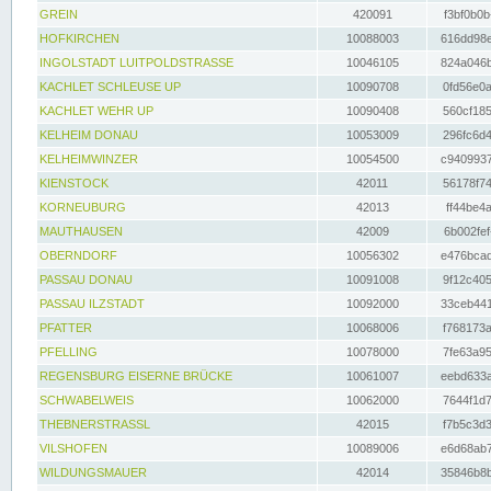
GREIN
420091
f3bf0b0b
HOFKIRCHEN
10088003
616dd98e
INGOLSTADT LUITPOLDSTRASSE
10046105
824a046b
KACHLET SCHLEUSE UP
10090708
0fd56e0a
KACHLET WEHR UP
10090408
560cf185
KELHEIM DONAU
10053009
296fc6d4
KELHEIMWINZER
10054500
c9409937
KIENSTOCK
42011
56178f74
KORNEUBURG
42013
ff44be4a
MAUTHAUSEN
42009
6b002fef
OBERNDORF
10056302
e476bcad
PASSAU DONAU
10091008
9f12c405
PASSAU ILZSTADT
10092000
33ceb441
PFATTER
10068006
f768173a
PFELLING
10078000
7fe63a95
REGENSBURG EISERNE BRÜCKE
10061007
eebd633a
SCHWABELWEIS
10062000
7644f1d7
THEBNERSTRASSL
42015
f7b5c3d3
VILSHOFEN
10089006
e6d68ab7
WILDUNGSMAUER
42014
35846b8b