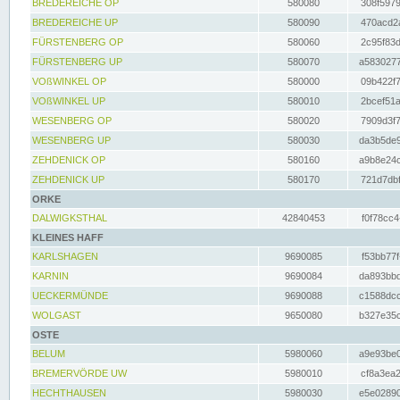
BREDEREICHE OP
580080
308f5979
BREDEREICHE UP
580090
470acd2a
FÜRSTENBERG OP
580060
2c95f83d
FÜRSTENBERG UP
580070
a5830277
VOßWINKEL OP
580000
09b422f7
VOßWINKEL UP
580010
2bcef51a
WESENBERG OP
580020
7909d3f7
WESENBERG UP
580030
da3b5de9
ZEHDENICK OP
580160
a9b8e24c
ZEHDENICK UP
580170
721d7dbf
ORKE
DALWIGKSTHAL
42840453
f0f78cc4
KLEINES HAFF
KARLSHAGEN
9690085
f53bb77f
KARNIN
9690084
da893bbd
UECKERMÜNDE
9690088
c1588dcc
WOLGAST
9650080
b327e35c
OSTE
BELUM
5980060
a9e93be0
BREMERVÖRDE UW
5980010
cf8a3ea2
HECHTHAUSEN
5980030
e5e02890