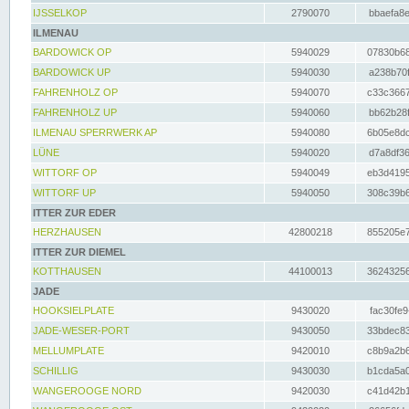
IJSSELKOP
2790070
bbaefa8e
ILMENAU
BARDOWICK OP
5940029
07830b68
BARDOWICK UP
5940030
a238b70f
FAHRENHOLZ OP
5940070
c33c3667
FAHRENHOLZ UP
5940060
bb62b28f
ILMENAU SPERRWERK AP
5940080
6b05e8dc
LÜNE
5940020
d7a8df36
WITTORF OP
5940049
eb3d4195
WITTORF UP
5940050
308c39b6
ITTER ZUR EDER
HERZHAUSEN
42800218
855205e7
ITTER ZUR DIEMEL
KOTTHAUSEN
44100013
36243256
JADE
HOOKSIELPLATE
9430020
fac30fe9
JADE-WESER-PORT
9430050
33bdec83
MELLUMPLATE
9420010
c8b9a2b6
SCHILLIG
9430030
b1cda5a0
WANGEROOGE NORD
9420030
c41d42b1