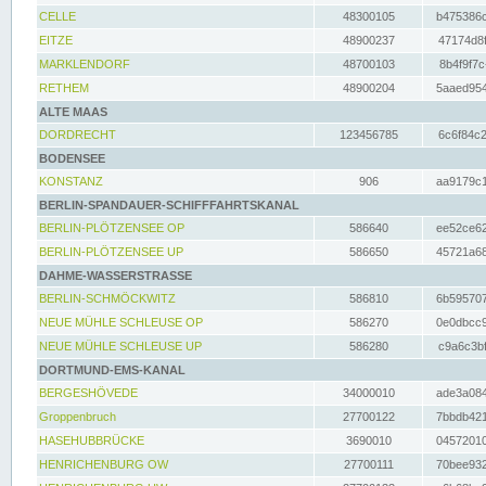
CELLE
48300105
b475386c
EITZE
48900237
47174d8f
MARKLENDORF
48700103
8b4f9f7c
RETHEM
48900204
5aaed954
ALTE MAAS
DORDRECHT
123456785
6c6f84c2
BODENSEE
KONSTANZ
906
aa9179c1
BERLIN-SPANDAUER-SCHIFFFAHRTSKANAL
BERLIN-PLÖTZENSEE OP
586640
ee52ce62
BERLIN-PLÖTZENSEE UP
586650
45721a68
DAHME-WASSERSTRASSE
BERLIN-SCHMÖCKWITZ
586810
6b595707
NEUE MÜHLE SCHLEUSE OP
586270
0e0dbcc9
NEUE MÜHLE SCHLEUSE UP
586280
c9a6c3bf
DORTMUND-EMS-KANAL
BERGESHÖVEDE
34000010
ade3a084
Groppenbruch
27700122
7bbdb421
HASEHUBBRÜCKE
3690010
04572010
HENRICHENBURG OW
27700111
70bee932