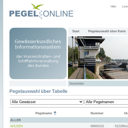
Hilfe
Link
Start
Pegelauswahl über Karte
Newsletter
Pegelauswahl über Tabelle
Pegelname
Nummer
UU
ALLER
AHLDEN
48900102
522286e2