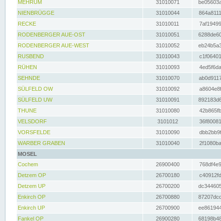
MEHRUM
31010071
be05603a
NIENBRÜGGE
31010044
864a8111
RECKE
31010011
7af19499
RODENBERGER AUE-OST
31010051
6288de60
RODENBERGER AUE-WEST
31010052
eb24b5a3
RUSBEND
31010043
c1f06401
RÜHEN
31010093
4ed5f6da
SEHNDE
31010070
ab0d9117
SÜLFELD OW
31010092
a8604e8f
SÜLFELD UW
31010091
892183d6
THUNE
31010080
42b865fb
VELSDORF
3101012
36f80081
VORSFELDE
31010090
dbb2bb9f
WARBER GRABEN
31010040
2f1080ba
MOSEL
Cochem
26900400
768df4e9
Detzem OP
26700180
c40912fd
Detzem UP
26700200
dc344605
Enkirch OP
26700880
87207dcd
Enkirch UP
26700900
ee861944
Fankel OP
26900280
68198b48