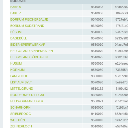
NORDSEE
BAKE A
9510063
e8daa3e2
BAKE Z
9510066
104fdc24
BORKUM FISCHERBALJE
9340020
8727ebfd
BORKUM SÜDSTRAND
9340030
478f21e9
BÜSUM
9510095
5287a3e1
DAGEBÜLL
9570040
6233e901
EIDER-SPERRWERK AP
9530010
04acd7e5
HELGOLAND BINNENHAFEN
9510070
c0ec139b
HELGOLAND SÜDHAFEN
9510075
0d8233b8
HUSUM
9530020
e114aeec
HÖRNUM
9570050
733755fd
LANGEOOG
9390010
a0c1dcb6
LIST AUF SYLT
9570070
5e92d73f
MITTELGRUND
9510132
3ff99b92
NORDERNEY RIFFGAT
9360010
c0244c0e
PELLWORM ANLEGER
9550021
2852b9ab
SCHARHÖRN
9510060
f0197bcf
SPIEKEROOG
9410010
662c4b5e
WITTDÜN
9570010
9c4c11f2
ZEHNERLOCH
9510010
e574d0af