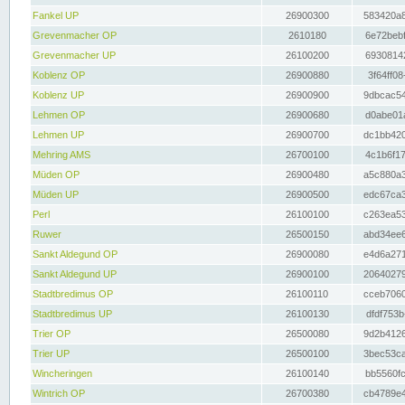
Fankel UP
26900300
583420a8
Grevenmacher OP
2610180
6e72bebf
Grevenmacher UP
26100200
69308142
Koblenz OP
26900880
3f64ff08
Koblenz UP
26900900
9dbcac54
Lehmen OP
26900680
d0abe01a
Lehmen UP
26900700
dc1bb420
Mehring AMS
26700100
4c1b6f17
Müden OP
26900480
a5c880a3
Müden UP
26900500
edc67ca3
Perl
26100100
c263ea53
Ruwer
26500150
abd34ee6
Sankt Aldegund OP
26900080
e4d6a271
Sankt Aldegund UP
26900100
20640279
Stadtbredimus OP
26100110
cceb7060
Stadtbredimus UP
26100130
dfdf753b
Trier OP
26500080
9d2b4126
Trier UP
26500100
3bec53ca
Wincheringen
26100140
bb5560fc
Wintrich OP
26700380
cb4789e4