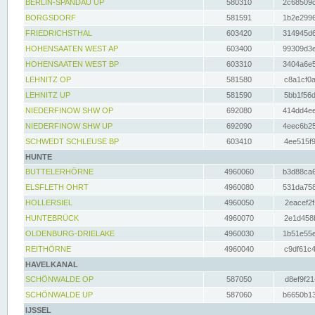
BERLIN-SPANDAU UP
580310
2c68509c
BORGSDORF
581591
1b2e2996
FRIEDRICHSTHAL
603420
314945d6
HOHENSAATEN WEST AP
603400
99309d3e
HOHENSAATEN WEST BP
603310
3404a6e5
LEHNITZ OP
581580
c8a1cf0a
LEHNITZ UP
581590
5bb1f56d
NIEDERFINOW SHW OP
692080
414dd4ee
NIEDERFINOW SHW UP
692090
4eec6b25
SCHWEDT SCHLEUSE BP
603410
4ee515f9
HUNTE
BUTTELERHÖRNE
4960060
b3d88ca6
ELSFLETH OHRT
4960080
531da758
HOLLERSIEL
4960050
2eacef2f
HUNTEBRÜCK
4960070
2e1d458b
OLDENBURG-DRIELAKE
4960030
1b51e55e
REITHÖRNE
4960040
c9df61c4
HAVELKANAL
SCHÖNWALDE OP
587050
d8ef9f21
SCHÖNWALDE UP
587060
b6650b13
IJSSEL