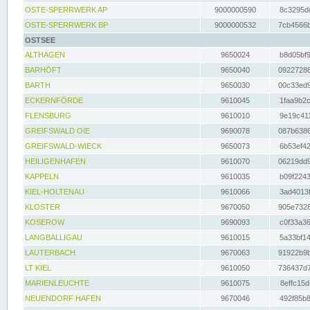
OSTE-SPERRWERK AP
9000000590
8c3295dc
OSTE-SPERRWERK BP
9000000532
7cb4566b
OSTSEE
ALTHAGEN
9650024
b8d05bf9
BARHÖFT
9650040
09227288
BARTH
9650030
00c33ed9
ECKERNFÖRDE
9610045
1faa9b2c
FLENSBURG
9610010
9e19c411
GREIFSWALD OIE
9690078
087b6386
GREIFSWALD-WIECK
9650073
6b53ef42
HEILIGENHAFEN
9610070
06219dd9
KAPPELN
9610035
b09f2243
KIEL-HOLTENAU
9610066
3ad4013f
KLOSTER
9670050
905e7328
KOSEROW
9690093
c0f33a36
LANGBALLIGAU
9610015
5a33bf14
LAUTERBACH
9670063
91922b9b
LT KIEL
9610050
736437d7
MARIENLEUCHTE
9610075
8effc15d
NEUENDORF HAFEN
9670046
492f85b8