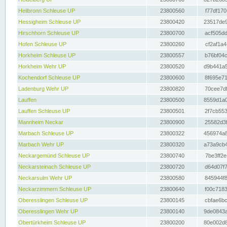
Heilbronn Schleuse UP
23800560
f77df170
Hessigheim Schleuse UP
23800420
23517de9
Hirschhorn Schleuse UP
23800700
acf505dd
Hofen Schleuse UP
23800260
cf2af1a4
Horkheim Schleuse UP
23800557
b76bf04c
Horkheim Wehr UP
23800520
d9b441a5
Kochendorf Schleuse UP
23800600
8f695e71
Ladenburg Wehr UP
23800820
70cee7df
Lauffen
23800500
8559d1a0
Lauffen Schleuse UP
23800501
2f7cb553
Mannheim Neckar
23800900
25582d3f
Marbach Schleuse UP
23800322
456974a8
Marbach Wehr UP
23800320
a73a9cb4
Neckargemünd Schleuse UP
23800740
7be3ff2e
Neckarsteinach Schleuse UP
23800720
d64d07f7
Neckarsulm Wehr UP
23800580
845944f8
Neckarzimmern Schleuse UP
23800640
f00c7183
Oberesslingen Schleuse UP
23800145
cbfae6bc
Oberesslingen Wehr UP
23800140
9de0843a
Obertürkheim Schleuse UP
23800200
80e002d8