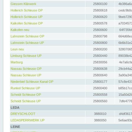
Giessen Klärwerk
25800100
4b386a6a
Hollerich Schleuse OP
25800618
cedc9b0c
Hollerich Schleuse UP
25800620
9beb7290
Kalkofen Schleuse OP
25800578
a7034573
Kalkofen neu
25800600
64f735fd
Lahnstein Schleuse OP
25800798
664d68ea
Lahnstein Schleuse UP
25800800
6b6b31e2
Leun neu
25800200
32807065
Limburg Schleuse UP
25800440
89038b42
Marburg
25830056
4e7a6cfa
Nassau Schleuse OP
25800638
29cb44a2
Nassau Schleuse UP
25800640
3a90a346
Niederbiel Schleuse Kanal OP
25800177
57c8e437
Runkel Schleuse UP
25800400
b85b17cc
Scheidt Schleuse OP
25800558
15a50d2b
Scheidt Schleuse UP
25800560
7dfe4776
LEDA
DREYSCHLOOT
3880010
d4df3617
LEDASPERRWERK UP
3880050
5e6ae93a
LEINE