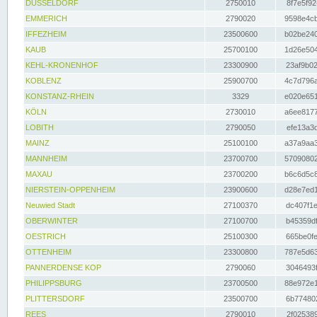
DÜSSELDORF
2750010
8f7e5f92
EMMERICH
2790020
9598e4cb
IFFEZHEIM
23500600
b02be240
KAUB
25700100
1d26e504
KEHL-KRONENHOF
23300900
23af9b02
KOBLENZ
25900700
4c7d796a
KONSTANZ-RHEIN
3329
e020e651
KÖLN
2730010
a6ee8177
LOBITH
2790050
efe13a3d
MAINZ
25100100
a37a9aa3
MANNHEIM
23700700
57090802
MAXAU
23700200
b6c6d5c8
NIERSTEIN-OPPENHEIM
23900600
d28e7ed1
Neuwied Stadt
27100370
dc407f1e
OBERWINTER
27100700
b45359df
OESTRICH
25100300
665be0fe
OTTENHEIM
23300800
787e5d63
PANNERDENSE KOP
2790060
3046493f
PHILIPPSBURG
23700500
88e972e1
PLITTERSDORF
23500700
6b774802
REES
2790010
2f025389