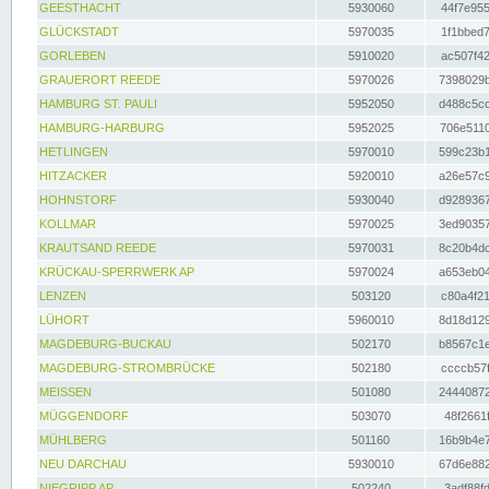
GEESTHACHT
5930060
44f7e955
GLÜCKSTADT
5970035
1f1bbed7
GORLEBEN
5910020
ac507f42
GRAUERORT REEDE
5970026
7398029b
HAMBURG ST. PAULI
5952050
d488c5cc
HAMBURG-HARBURG
5952025
706e5110
HETLINGEN
5970010
599c23b1
HITZACKER
5920010
a26e57c9
HOHNSTORF
5930040
d9289367
KOLLMAR
5970025
3ed90357
KRAUTSAND REEDE
5970031
8c20b4dc
KRÜCKAU-SPERRWERK AP
5970024
a653eb04
LENZEN
503120
c80a4f21
LÜHORT
5960010
8d18d129
MAGDEBURG-BUCKAU
502170
b8567c1e
MAGDEBURG-STROMBRÜCKE
502180
ccccb57f
MEISSEN
501080
24440872
MÜGGENDORF
503070
48f2661f
MÜHLBERG
501160
16b9b4e7
NEU DARCHAU
5930010
67d6e882
NIEGRIPP AP
502240
3adf88fd