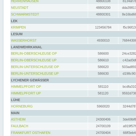
HERRENHAUSEN
48800108
8134af78
NEUSTADT
48800200
dda39817
SCHWARMSTEDT
48800301
8e16bd66
LEK
KRIMPEN
123456784
f5c96f13
LESUM
WASSERHORST
4930010
76844306
LANDWEHRKANAL
BERLIN-OBERSCHLEUSE OP
586600
24ce3282
BERLIN-OBERSCHLEUSE UP
586610
c42ad3df
BERLIN-UNTERSCHLEUSE OP
586620
503ad891
BERLIN-UNTERSCHLEUSE UP
586630
d198c901
LYCHENER GEWÄSSER
HIMMELPFORT OP
581110
bcdfa310
HIMMELPFORT UP
581120
9592d736
LÜHE
HORNEBURG
5960020
3244d787
MAIN
ASTHEIM
24300406
3de69bf8
FAULBACH
24700109
a919f57f
FRANKFURT OSTHAFEN
24700404
66ff3eb4