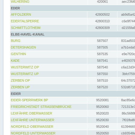
WILHERING
420061
aec23fd6
EDER
AFFOLDERN
42800502
ab9d5a42
EDERTALSPERRE
42800310
c6e9f744
SCHMITTLOTHEIM
42800309
d2155fa6
ELBE-HAVEL-KANAL
BURG
587507
831ad501
DETERSHAGEN
587505
a7b1eda9
GENTHIN
587535
e9e7f20c
KADE
587541
e4f29379
WUSTERWITZ OP
587540
c6a12d34
WUSTERWITZ UP
587550
3bfcf759
ZERBEN OP
587510
64c37072
ZERBEN UP
587520
532d8718
EIDER
EIDER-SPERRWERK BP
9520081
8ac85e6c
FRIEDRICHSTADT STRASSENBRÜCKE
9520060
721313e7
LEXFÄHRE OBERWASSER
9520020
86c5688f
LEXFÄHRE UNTERWASSER
9520030
7f01fbd8
NORDFELD OBERWASSER
9520040
61394669
NORDFELD UNTERWASSER
9520050
cb93548e