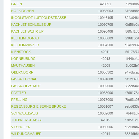
GREIN
420091
f3bf0b0b
HOFKIRCHEN
10088003
616dd98e
INGOLSTADT LUITPOLDSTRASSE
10046105
824a046b
KACHLET SCHLEUSE UP
10090708
0fd56e0a
KACHLET WEHR UP
10090408
560cf185
KELHEIM DONAU
10053009
296fc6d4
KELHEIMWINZER
10054500
c9409937
KIENSTOCK
42011
56178f74
KORNEUBURG
42013
ff44be4a
MAUTHAUSEN
42009
6b002fef
OBERNDORF
10056302
e476bcad
PASSAU DONAU
10091008
9f12c405
PASSAU ILZSTADT
10092000
33ceb441
PFATTER
10068006
f768173a
PFELLING
10078000
7fe63a95
REGENSBURG EISERNE BRÜCKE
10061007
eebd633a
SCHWABELWEIS
10062000
7644f1d7
THEBNERSTRASSL
42015
f7b5c3d3
VILSHOFEN
10089006
e6d68ab7
WILDUNGSMAUER
42014
35846b8b