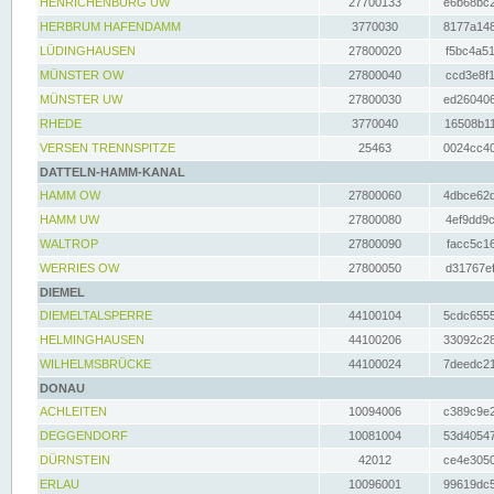
HENRICHENBURG UW
27700133
e6b68bc2
HERBRUM HAFENDAMM
3770030
8177a148
LÜDINGHAUSEN
27800020
f5bc4a51
MÜNSTER OW
27800040
ccd3e8f1
MÜNSTER UW
27800030
ed260406
RHEDE
3770040
16508b11
VERSEN TRENNSPITZE
25463
0024cc40
DATTELN-HAMM-KANAL
HAMM OW
27800060
4dbce62d
HAMM UW
27800080
4ef9dd9c
WALTROP
27800090
facc5c16
WERRIES OW
27800050
d31767ef
DIEMEL
DIEMELTALSPERRE
44100104
5cdc6555
HELMINGHAUSEN
44100206
33092c28
WILHELMSBRÜCKE
44100024
7deedc21
DONAU
ACHLEITEN
10094006
c389c9e2
DEGGENDORF
10081004
53d40547
DÜRNSTEIN
42012
ce4e3050
ERLAU
10096001
99619dc5