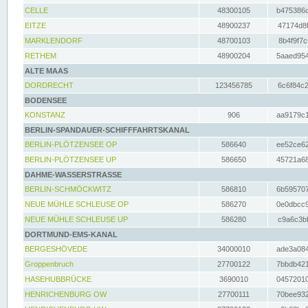
CELLE
48300105
b475386c
EITZE
48900237
47174d8f
MARKLENDORF
48700103
8b4f9f7c
RETHEM
48900204
5aaed954
ALTE MAAS
DORDRECHT
123456785
6c6f84c2
BODENSEE
KONSTANZ
906
aa9179c1
BERLIN-SPANDAUER-SCHIFFFAHRTSKANAL
BERLIN-PLÖTZENSEE OP
586640
ee52ce62
BERLIN-PLÖTZENSEE UP
586650
45721a68
DAHME-WASSERSTRASSE
BERLIN-SCHMÖCKWITZ
586810
6b595707
NEUE MÜHLE SCHLEUSE OP
586270
0e0dbcc9
NEUE MÜHLE SCHLEUSE UP
586280
c9a6c3bf
DORTMUND-EMS-KANAL
BERGESHÖVEDE
34000010
ade3a084
Groppenbruch
27700122
7bbdb421
HASEHUBBRÜCKE
3690010
04572010
HENRICHENBURG OW
27700111
70bee932