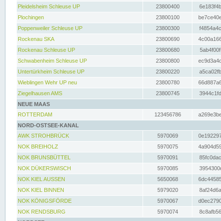
Pleidelsheim Schleuse UP
23800400
6e183f4b
Plochingen
23800100
be7ce40e
Poppenweiler Schleuse UP
23800300
f4854a4c
Rockenau SKA
23800690
4c00a166
Rockenau Schleuse UP
23800680
5ab4f00f
Schwabenheim Schleuse UP
23800800
ec9d3a4d
Untertürkheim Schleuse UP
23800220
a5ca02fb
Wieblingen Wehr UP neu
23800780
66d887a6
Ziegelhausen AMS
23800745
3944c1fd
NEUE MAAS
ROTTERDAM
123456786
a269e3be
NORD-OSTSEE-KANAL
AWK STROHBRÜCK
5970069
0e192297
NOK BREIHOLZ
5970075
4a904d59
NOK BRUNSBÜTTEL
5970091
85fc0dac
NOK DÜKERSWISCH
5970085
3954300d
NOK KIEL AUSSEN
5650068
6dc44585
NOK KIEL BINNEN
5979020
8af24d6a
NOK KÖNIGSFÖRDE
5970067
d0ec2790
NOK RENDSBURG
5970074
8c8afb56