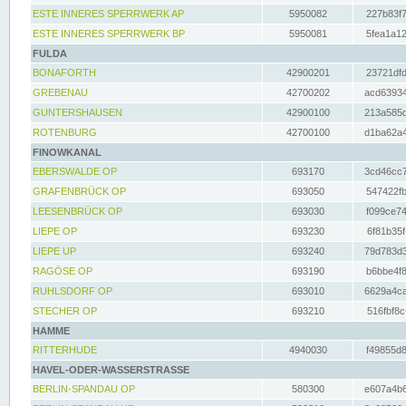
ESTE INNERES SPERRWERK AP
5950082
227b83f7
ESTE INNERES SPERRWERK BP
5950081
5fea1a12
FULDA
BONAFORTH
42900201
23721dfd
GREBENAU
42700202
acd63934
GUNTERSHAUSEN
42900100
213a585d
ROTENBURG
42700100
d1ba62a4
FINOWKANAL
EBERSWALDE OP
693170
3cd46cc7
GRAFENBRÜCK OP
693050
547422fb
LEESENBRÜCK OP
693030
f099ce74
LIEPE OP
693230
6f81b35f
LIEPE UP
693240
79d783d3
RAGÖSE OP
693190
b6bbe4f8
RUHLSDORF OP
693010
6629a4ca
STECHER OP
693210
516fbf8c
HAMME
RITTERHUDE
4940030
f49855d8
HAVEL-ODER-WASSERSTRASSE
BERLIN-SPANDAU OP
580300
e607a4b6