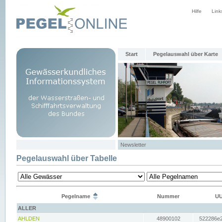
Hilfe
Link
Start
Pegelauswahl über Karte
Newsletter
Pegelauswahl über Tabelle
Pegelname
Nummer
UU
ALLER
AHLDEN
48900102
522286e2