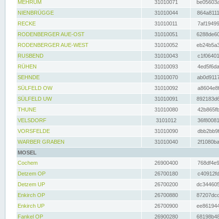
MEHRUM
31010071
be05603a
NIENBRÜGGE
31010044
864a8111
RECKE
31010011
7af19499
RODENBERGER AUE-OST
31010051
6288de60
RODENBERGER AUE-WEST
31010052
eb24b5a3
RUSBEND
31010043
c1f06401
RÜHEN
31010093
4ed5f6da
SEHNDE
31010070
ab0d9117
SÜLFELD OW
31010092
a8604e8f
SÜLFELD UW
31010091
892183d6
THUNE
31010080
42b865fb
VELSDORF
3101012
36f80081
VORSFELDE
31010090
dbb2bb9f
WARBER GRABEN
31010040
2f1080ba
MOSEL
Cochem
26900400
768df4e9
Detzem OP
26700180
c40912fd
Detzem UP
26700200
dc344605
Enkirch OP
26700880
87207dcd
Enkirch UP
26700900
ee861944
Fankel OP
26900280
68198b48