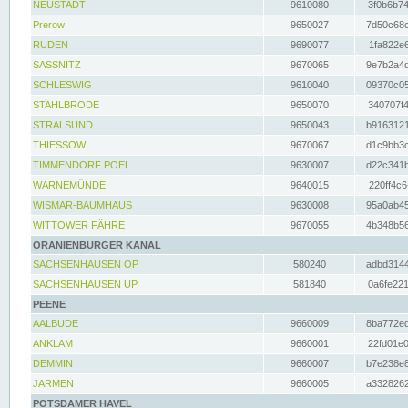
NEUSTADT
9610080
3f0b6b74
Prerow
9650027
7d50c68c
RUDEN
9690077
1fa822e6
SASSNITZ
9670065
9e7b2a4d
SCHLESWIG
9610040
09370c05
STAHLBRODE
9650070
340707f4
STRALSUND
9650043
b9163121
THIESSOW
9670067
d1c9bb3c
TIMMENDORF POEL
9630007
d22c341b
WARNEMÜNDE
9640015
220ff4c6
WISMAR-BAUMHAUS
9630008
95a0ab45
WITTOWER FÄHRE
9670055
4b348b56
ORANIENBURGER KANAL
SACHSENHAUSEN OP
580240
adbd3144
SACHSENHAUSEN UP
581840
0a6fe221
PEENE
AALBUDE
9660009
8ba772ed
ANKLAM
9660001
22fd01e0
DEMMIN
9660007
b7e238e8
JARMEN
9660005
a3328262
POTSDAMER HAVEL