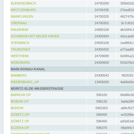
KLEINHEUBACH
24700200
355b02d2
KROTZENBURG
24700335
27eed51b
MAINFLINGEN
24700325
4627475d
OBERNAU
24700302
3c7cfb10
RAUNHEIM
24900108
db1684c1
SCHWEINFURT NEUER HAFEN
24300304
42ecae60
STEINBACH
24500100
1ed983c3
TRUNSTADT
24300202
a77aad00
WERTHEIM
24709089
0e065a22
WÜRZBURG
24300600
915d76e1
MAIN-DONAU-KANAL
BAMBERG
24300042
ff02f181
RIEDENBURG_UP
13409200
4a69e82e
MÜRITZ-ELDE-WASSERSTRASSE
BARKOW OP
596100
06d86c6b
BOBZIN OP
596120
faefa284
BUROW
5961601
a68cf527
DÖMITZ OP
596450
ec8188ee
DÖMITZ UP
596460
ad3a51da
ELDENA OP
596370
0fab94c7