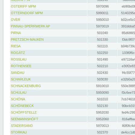
OSTERIFF MPM
5970096
eb90bd3f
OTTERNDORF MPM
5990011
5140295e
OVER
5950010
b02ce5c0
PINNAU-SPERRWERK AP
5970019
391bbba5
PIRNA
501040
85d686f1
PRETZSCH-MAUKEN
501330
f3dc8f07
RIESA
501110
b04b739d
ROGÄTZ
502250
133f0f6c
ROSSLAU
501490
e97116a4
ROTHENSEE
502210
e30f2e83
SANDAU
502430
f4c55f77
SCHARLEUK
503030
e32b0a28
SCHNACKENBURG
5910010
550e3885
SCHULAU
5950090
f3c6ee73
SCHÖNA
501010
7cb7461b
SCHÖNEBECK
502130
90bcb315
SCHÖPFSTELLE
5952030
fed4c295
SEEMANNSHÖFT
5952060
816affba
STADERSAND
5970013
80f0fc4d
STORKAU
502370
de4cc1db