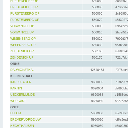
BREDEREICHE OP
580080
308f5979
BREDEREICHE UP
580090
470acd2a
FÜRSTENBERG OP
580060
2c95f83d
FÜRSTENBERG UP
580070
a5830277
VOßWINKEL OP
580000
09b422f7
VOßWINKEL UP
580010
2bcef51a
WESENBERG OP
580020
7909d3f7
WESENBERG UP
580030
da3b5de9
ZEHDENICK OP
580160
a9b8e24c
ZEHDENICK UP
580170
721d7dbf
ORKE
DALWIGKSTHAL
42840453
f0f78cc4
KLEINES HAFF
KARLSHAGEN
9690085
f53bb77f
KARNIN
9690084
da893bbd
UECKERMÜNDE
9690088
c1588dcc
WOLGAST
9650080
b327e35c
OSTE
BELUM
5980060
a9e93be0
BREMERVÖRDE UW
5980010
cf8a3ea2
HECHTHAUSEN
5980030
e5e02890