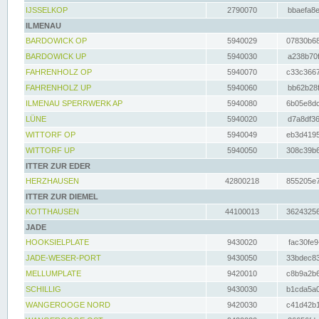
IJSSELKOP
2790070
bbaefa8e
ILMENAU
BARDOWICK OP
5940029
07830b68
BARDOWICK UP
5940030
a238b70f
FAHRENHOLZ OP
5940070
c33c3667
FAHRENHOLZ UP
5940060
bb62b28f
ILMENAU SPERRWERK AP
5940080
6b05e8dc
LÜNE
5940020
d7a8df36
WITTORF OP
5940049
eb3d4195
WITTORF UP
5940050
308c39b6
ITTER ZUR EDER
HERZHAUSEN
42800218
855205e7
ITTER ZUR DIEMEL
KOTTHAUSEN
44100013
36243256
JADE
HOOKSIELPLATE
9430020
fac30fe9
JADE-WESER-PORT
9430050
33bdec83
MELLUMPLATE
9420010
c8b9a2b6
SCHILLIG
9430030
b1cda5a0
WANGEROOGE NORD
9420030
c41d42b1