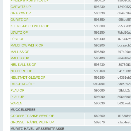
FINDENWIRUNSHIER OP
596410
a5902c55
GARWITZ UP
596230
12499527
GRABOW OP
596330
db4a69b2
GÜRITZ OP
596350
956ce5ff
KLEIN LAASCH WEHR OP
596300
25530a3e
LEWITZ OP
596250
7bbd90ad
LÜBZ OP
596140
d75442cf
MALCHOW WEHR OP
596200
bccaacb3
MALLISS OP
596390
497c29ee
MALLISS UP
596400
a64918a6
NEU KALLISS OP
596430
30739ff3
NEUBURG OP
596160
541c508a
NEUSTADT GLEWE OP
596280
c4381eb3
PARCHIM GÜTE
5961801
3dec3921
PLAU OP
596080
3ffddb2c
PLAU UP
596090
506e6b03
WAREN
596030
bd317edd
MÜGGELSPREE
GROSSE TRÄNKE WEHR OP
582660
81630fdd
GROSSE TRÄNKE WEHR UP
582670
cfad4ee5
MÜRITZ-HAVEL-WASSERSTRASSE