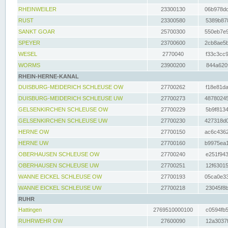
RHEINWEILER
23300130
06b978dd
RUST
23300580
5389b878
SANKT GOAR
25700300
550eb7e9
SPEYER
23700600
2cb8ae5b
WESEL
2770040
f33c3cc9
WORMS
23900200
844a620f
RHEIN-HERNE-KANAL
DUISBURG-MEIDERICH SCHLEUSE OW
27700262
f18e81da
DUISBURG-MEIDERICH SCHLEUSE UW
27700273
48780245
GELSENKIRCHEN SCHLEUSE OW
27700229
5b9f8134
GELSENKIRCHEN SCHLEUSE UW
27700230
427318d0
HERNE OW
27700150
ac6c4362
HERNE UW
27700160
b9975ea1
OBERHAUSEN SCHLEUSE OW
27700240
e251f943
OBERHAUSEN SCHLEUSE UW
27700251
12f63015
WANNE EICKEL SCHLEUSE OW
27700193
05ca0e33
WANNE EICKEL SCHLEUSE UW
27700218
23045f8b
RUHR
Hattingen
2769510000100
c0594fb5
RUHRWEHR OW
27600090
12a3037f