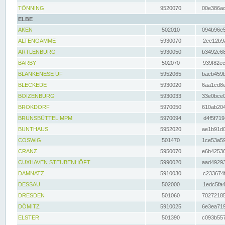
TÖNNING
9520070
00e386ac
ELBE
AKEN
502010
094b96e5
ALTENGAMME
5930070
2ee12b9a
ARTLENBURG
5930050
b3492c68
BARBY
502070
939f82ec
BLANKENESE UF
5952065
bacb459b
BLECKEDE
5930020
6aa1cd8e
BOIZENBURG
5930033
33e0bce0
BROKDORF
5970050
610ab204
BRUNSBÜTTEL MPM
5970094
d4f5f719
BUNTHAUS
5952020
ae1b91d0
COSWIG
501470
1ce53a59
CRANZ
5950070
e6b42536
CUXHAVEN STEUBENHÖFT
5990020
aad49293
DAMNATZ
5910030
c233674f
DESSAU
502000
1edc5fa4
DRESDEN
501060
70272185
DÖMITZ
5910025
6e3ea719
ELSTER
501390
c093b557