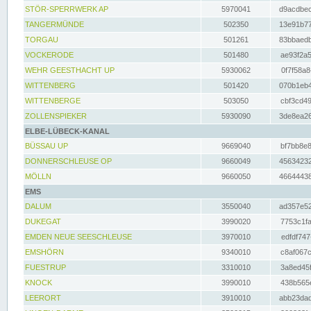
STÖR-SPERRWERK AP
5970041
d9acdbec
TANGERMÜNDE
502350
13e91b77
TORGAU
501261
83bbaedb
VOCKERODE
501480
ae93f2a5
WEHR GEESTHACHT UP
5930062
0f7f58a8
WITTENBERG
501420
070b1eb4
WITTENBERGE
503050
cbf3cd49
ZOLLENSPIEKER
5930090
3de8ea26
ELBE-LÜBECK-KANAL
BÜSSAU UP
9669040
bf7bb8e8
DONNERSCHLEUSE OP
9660049
45634232
MÖLLN
9660050
46644438
EMS
DALUM
3550040
ad357e52
DUKEGAT
3990020
7753c1fa
EMDEN NEUE SEESCHLEUSE
3970010
edfdf747
EMSHÖRN
9340010
c8af067c
FUESTRUP
3310010
3a8ed45f
KNOCK
3990010
438b565e
LEERORT
3910010
abb23dad