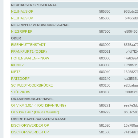
NEUHAUSER SPEISEKANAL
NEUHAUS OP
585850
963bdc26
NEUHAUS UP
585860
bf48cefd
NIEGRIPPER VERBINDUNGSKANAL
NIEGRIPP BP
587500
e506460f
ODER
EISENHÜTTENSTADT
603000
8675aa70
FRANKFURT1 (ODER)
603031
bffdf7f2
HOHENSAATEN-FINOW
603080
f7a639a4
KIENITZ
603050
6298a8f9
KIETZ
603040
16258271
RATZDORF
603140
ca3f535b
SCHWEDT-ODERBRÜCKE
603130
e28babaa
STÜTZKOW
603100
30bff0df
ORANIENBURGER HAVEL
OHV KM 3.014 (HOCHSPANNUNG)
580271
eea7e3dc
OHv km 1.467 (Blaues Wunder)
580272
8b51c505
OBERE HAVEL-WASSERSTRASSE
BISCHOFSWERDER OP
581520
16a780aa
BISCHOFSWERDER UP
581530
74134dc6