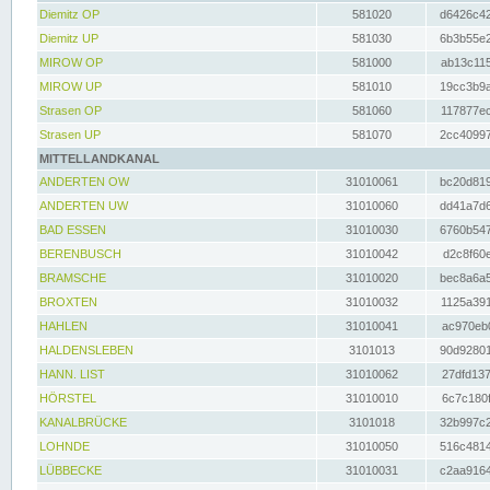
Diemitz OP
581020
d6426c42
Diemitz UP
581030
6b3b55e2
MIROW OP
581000
ab13c115
MIROW UP
581010
19cc3b9a
Strasen OP
581060
117877ec
Strasen UP
581070
2cc40997
MITTELLANDKANAL
ANDERTEN OW
31010061
bc20d819
ANDERTEN UW
31010060
dd41a7d6
BAD ESSEN
31010030
6760b547
BERENBUSCH
31010042
d2c8f60e
BRAMSCHE
31010020
bec8a6a5
BROXTEN
31010032
1125a391
HAHLEN
31010041
ac970eb0
HALDENSLEBEN
3101013
90d92801
HANN. LIST
31010062
27dfd137
HÖRSTEL
31010010
6c7c180f
KANALBRÜCKE
3101018
32b997c2
LOHNDE
31010050
516c4814
LÜBBECKE
31010031
c2aa9164