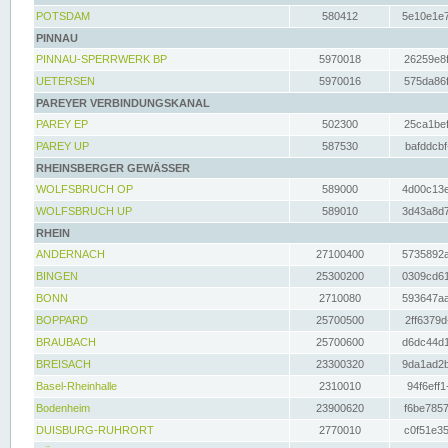
POTSDAM
580412
5e10e1e7
PINNAU
PINNAU-SPERRWERK BP
5970018
26259e8f
UETERSEN
5970016
575da86f
PAREYER VERBINDUNGSKANAL
PAREY EP
502300
25ca1bef
PAREY UP
587530
bafddcbf
RHEINSBERGER GEWÄSSER
WOLFSBRUCH OP
589000
4d00c13e
WOLFSBRUCH UP
589010
3d43a8d7
RHEIN
ANDERNACH
27100400
5735892a
BINGEN
25300200
0309cd61
BONN
2710080
593647aa
BOPPARD
25700500
2ff6379d
BRAUBACH
25700600
d6dc44d1
BREISACH
23300320
9da1ad2b
Basel-Rheinhalle
2310010
94f6eff1
Bodenheim
23900620
f6be7857
DUISBURG-RUHRORT
2770010
c0f51e35