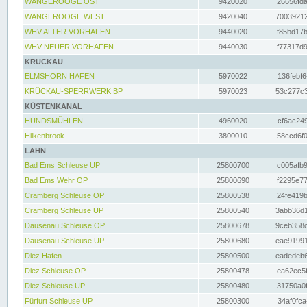
WANGEROOGE OST
9420020
26656fda
WANGEROOGE WEST
9420040
70039212
WHV ALTER VORHAFEN
9440020
f85bd17b
WHV NEUER VORHAFEN
9440030
f77317d9
KRÜCKAU
ELMSHORN HAFEN
5970022
136febf6
KRÜCKAU-SPERRWERK BP
5970023
53c277c3
KÜSTENKANAL
HUNDSMÜHLEN
4960020
cf6ac249
Hilkenbrook
3800010
58ccd6f0
LAHN
Bad Ems Schleuse UP
25800700
c005afb9
Bad Ems Wehr OP
25800690
f2295e77
Cramberg Schleuse OP
25800538
24fe419b
Cramberg Schleuse UP
25800540
3abb36d1
Dausenau Schleuse OP
25800678
9ceb358c
Dausenau Schleuse UP
25800680
eae91991
Diez Hafen
25800500
eadedeb6
Diez Schleuse OP
25800478
ea62ec5f
Diez Schleuse UP
25800480
31750a0f
Fürfurt Schleuse UP
25800300
34af0fca