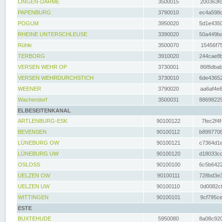
LINGEN-DARME
3500015
200363fc
PAPENBURG
3790010
ec4a598d
POGUM
3950020
5d1e4350
RHEINE UNTERSCHLEUSE
3390020
50a449ba
Rühle
3500070
15456f75
TERBORG
3910020
244cae8b
VERSEN WEHR OP
3730001
86f8dbab
VERSEN WEHRDURCHSTICH
3730010
6de43652
WEENER
3790020
aa6af4e6
Wachendorf
3500031
88698229
ELBESEITENKANAL
ARTLENBURG-ESK
90100122
7fec2f4f
BEVENSEN
90100112
b8997708
LÜNEBURG OW
90100121
c7364d1e
LÜNEBURG UW
90100120
d18033cd
OSLOSS
90100100
6c5b6422
UELZEN OW
90100111
728bd3e3
UELZEN UW
90100110
0d0082cf
WITTINGEN
90100101
9cf795ce
ESTE
BUXTEHUDE
5950080
8a08c920