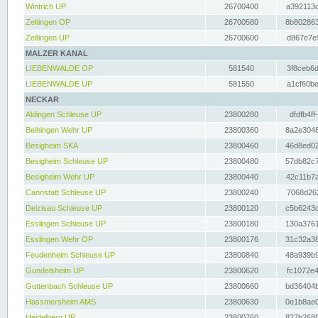
Wintrich UP
26700400
a392113c
Zeltingen OP
26700580
8b802863
Zeltingen UP
26700600
d867e7e9
MALZER KANAL
LIEBENWALDE OP
581540
3f8ceb6d
LIEBENWALDE UP
581550
a1cf60be
NECKAR
Aldingen Schleuse UP
23800280
dfdfb4ff
Beihingen Wehr UP
23800360
8a2e3048
Besigheim SKA
23800460
46d8ed02
Besigheim Schleuse UP
23800480
57db82c7
Besigheim Wehr UP
23800440
42c11b7a
Cannstatt Schleuse UP
23800240
7068d262
Deizisau Schleuse UP
23800120
c5b6243d
Esslingen Schleuse UP
23800180
130a3761
Esslingen Wehr OP
23800176
31c32a38
Feudenheim Schleuse UP
23800840
48a939b9
Gundelsheim UP
23800620
fc1072e4
Guttenbach Schleuse UP
23800660
bd36404b
Hassmersheim AMS
23800630
0e1b8ae0
Heidelberg UP
23800760
827b2685