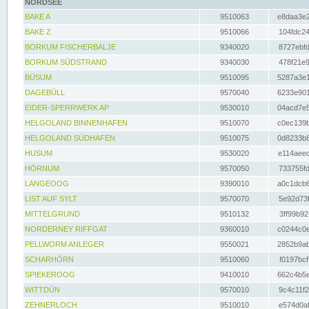
NORDSEE
BAKE A
9510063
e8daa3e2
BAKE Z
9510066
104fdc24
BORKUM FISCHERBALJE
9340020
8727ebfd
BORKUM SÜDSTRAND
9340030
478f21e9
BÜSUM
9510095
5287a3e1
DAGEBÜLL
9570040
6233e901
EIDER-SPERRWERK AP
9530010
04acd7e5
HELGOLAND BINNENHAFEN
9510070
c0ec139b
HELGOLAND SÜDHAFEN
9510075
0d8233b8
HUSUM
9530020
e114aeec
HÖRNUM
9570050
733755fd
LANGEOOG
9390010
a0c1dcb6
LIST AUF SYLT
9570070
5e92d73f
MITTELGRUND
9510132
3ff99b92
NORDERNEY RIFFGAT
9360010
c0244c0e
PELLWORM ANLEGER
9550021
2852b9ab
SCHARHÖRN
9510060
f0197bcf
SPIEKEROOG
9410010
662c4b5e
WITTDÜN
9570010
9c4c11f2
ZEHNERLOCH
9510010
e574d0af