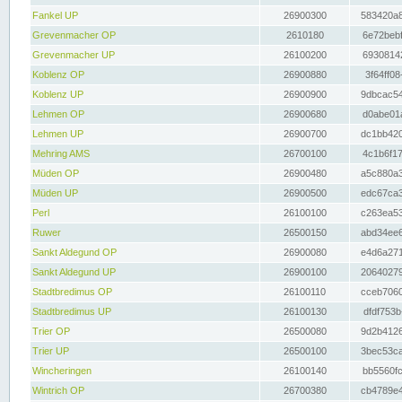
Fankel UP
26900300
583420a8
Grevenmacher OP
2610180
6e72bebf
Grevenmacher UP
26100200
69308142
Koblenz OP
26900880
3f64ff08
Koblenz UP
26900900
9dbcac54
Lehmen OP
26900680
d0abe01a
Lehmen UP
26900700
dc1bb420
Mehring AMS
26700100
4c1b6f17
Müden OP
26900480
a5c880a3
Müden UP
26900500
edc67ca3
Perl
26100100
c263ea53
Ruwer
26500150
abd34ee6
Sankt Aldegund OP
26900080
e4d6a271
Sankt Aldegund UP
26900100
20640279
Stadtbredimus OP
26100110
cceb7060
Stadtbredimus UP
26100130
dfdf753b
Trier OP
26500080
9d2b4126
Trier UP
26500100
3bec53ca
Wincheringen
26100140
bb5560fc
Wintrich OP
26700380
cb4789e4