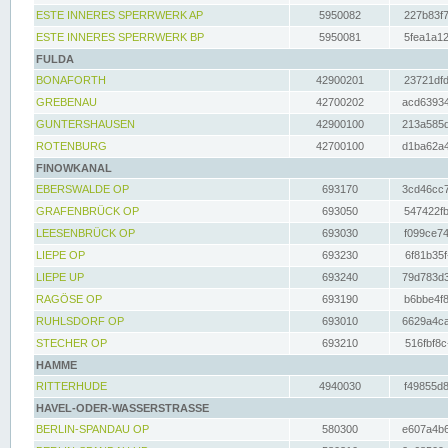
ESTE INNERES SPERRWERK AP
5950082
227b83f7
ESTE INNERES SPERRWERK BP
5950081
5fea1a12
FULDA
BONAFORTH
42900201
23721dfd
GREBENAU
42700202
acd63934
GUNTERSHAUSEN
42900100
213a585d
ROTENBURG
42700100
d1ba62a4
FINOWKANAL
EBERSWALDE OP
693170
3cd46cc7
GRAFENBRÜCK OP
693050
547422fb
LEESENBRÜCK OP
693030
f099ce74
LIEPE OP
693230
6f81b35f
LIEPE UP
693240
79d783d3
RAGÖSE OP
693190
b6bbe4f8
RUHLSDORF OP
693010
6629a4ca
STECHER OP
693210
516fbf8c
HAMME
RITTERHUDE
4940030
f49855d8
HAVEL-ODER-WASSERSTRASSE
BERLIN-SPANDAU OP
580300
e607a4b6