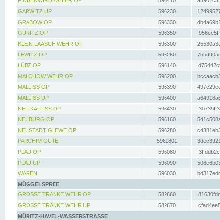
FINDENWIRUNSHIER OP
596410
a5902c55
GARWITZ UP
596230
12499527
GRABOW OP
596330
db4a69b2
GÜRITZ OP
596350
956ce5ff
KLEIN LAASCH WEHR OP
596300
25530a3e
LEWITZ OP
596250
7bbd90ad
LÜBZ OP
596140
d75442cf
MALCHOW WEHR OP
596200
bccaacb3
MALLISS OP
596390
497c29ee
MALLISS UP
596400
a64918a6
NEU KALLISS OP
596430
30739ff3
NEUBURG OP
596160
541c508a
NEUSTADT GLEWE OP
596280
c4381eb3
PARCHIM GÜTE
5961801
3dec3921
PLAU OP
596080
3ffddb2c
PLAU UP
596090
506e6b03
WAREN
596030
bd317edd
MÜGGELSPREE
GROSSE TRÄNKE WEHR OP
582660
81630fdd
GROSSE TRÄNKE WEHR UP
582670
cfad4ee5
MÜRITZ-HAVEL-WASSERSTRASSE