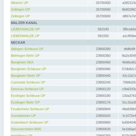
Wintrich UP
26700400
a392113c
Zeltingen OP
26700580
8b802863
Zeltingen UP
26700600
d867e7e9
MALZER KANAL
LIEBENWALDE OP
581540
3f8ceb6d
LIEBENWALDE UP
581550
a1cf60be
NECKAR
Aldingen Schleuse UP
23800280
dfdfb4ff
Beihingen Wehr UP
23800360
8a2e3048
Besigheim SKA
23800460
46d8ed02
Besigheim Schleuse UP
23800480
57db82c7
Besigheim Wehr UP
23800440
42c11b7a
Cannstatt Schleuse UP
23800240
7068d262
Deizisau Schleuse UP
23800120
c5b6243d
Esslingen Schleuse UP
23800180
130a3761
Esslingen Wehr OP
23800176
31c32a38
Feudenheim Schleuse UP
23800840
48a939b9
Gundelsheim UP
23800620
fc1072e4
Guttenbach Schleuse UP
23800660
bd36404b
Hassmersheim AMS
23800630
0e1b8ae0
Heidelberg UP
23800760
827b2685