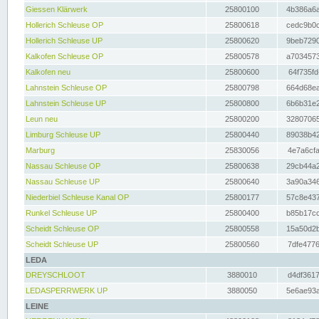
Giessen Klärwerk
25800100
4b386a6a
Hollerich Schleuse OP
25800618
cedc9b0c
Hollerich Schleuse UP
25800620
9beb7290
Kalkofen Schleuse OP
25800578
a7034573
Kalkofen neu
25800600
64f735fd
Lahnstein Schleuse OP
25800798
664d68ea
Lahnstein Schleuse UP
25800800
6b6b31e2
Leun neu
25800200
32807065
Limburg Schleuse UP
25800440
89038b42
Marburg
25830056
4e7a6cfa
Nassau Schleuse OP
25800638
29cb44a2
Nassau Schleuse UP
25800640
3a90a346
Niederbiel Schleuse Kanal OP
25800177
57c8e437
Runkel Schleuse UP
25800400
b85b17cc
Scheidt Schleuse OP
25800558
15a50d2b
Scheidt Schleuse UP
25800560
7dfe4776
LEDA
DREYSCHLOOT
3880010
d4df3617
LEDASPERRWERK UP
3880050
5e6ae93a
LEINE