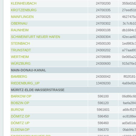
KLEINHEUBACH
24700200
355b02d2
KROTZENBURG
24700335
27eed51b
MAINFLINGEN
24700325
4627475d
OBERNAU
24700302
3c7cfb10
RAUNHEIM
24900108
db1684c1
SCHWEINFURT NEUER HAFEN
24300304
42ecae60
STEINBACH
24500100
1ed983c3
TRUNSTADT
24300202
a77aad00
WERTHEIM
24709089
0e065a22
WÜRZBURG
24300600
915d76e1
MAIN-DONAU-KANAL
BAMBERG
24300042
ff02f181
RIEDENBURG_UP
13409200
4a69e82e
MÜRITZ-ELDE-WASSERSTRASSE
BARKOW OP
596100
06d86c6b
BOBZIN OP
596120
faefa284
BUROW
5961601
a68cf527
DÖMITZ OP
596450
ec8188ee
DÖMITZ UP
596460
ad3a51da
ELDENA OP
596370
0fab94c7