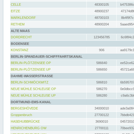
CELLE
48300105
b475386c
EITZE
48900237
47174d8f
MARKLENDORF
48700103
8b4f9f7c
RETHEM
48900204
5aaed954
ALTE MAAS
DORDRECHT
123456785
6c6f84c2
BODENSEE
KONSTANZ
906
aa9179c1
BERLIN-SPANDAUER-SCHIFFFAHRTSKANAL
BERLIN-PLÖTZENSEE OP
586640
ee52ce62
BERLIN-PLÖTZENSEE UP
586650
45721a68
DAHME-WASSERSTRASSE
BERLIN-SCHMÖCKWITZ
586810
6b595707
NEUE MÜHLE SCHLEUSE OP
586270
0e0dbcc9
NEUE MÜHLE SCHLEUSE UP
586280
c9a6c3bf
DORTMUND-EMS-KANAL
BERGESHÖVEDE
34000010
ade3a084
Groppenbruch
27700122
7bbdb421
HASEHUBBRÜCKE
3690010
04572010
HENRICHENBURG OW
27700111
70bee932