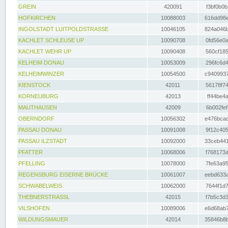
GREIN
420091
f3bf0b0b
HOFKIRCHEN
10088003
616dd98e
INGOLSTADT LUITPOLDSTRASSE
10046105
824a046b
KACHLET SCHLEUSE UP
10090708
0fd56e0a
KACHLET WEHR UP
10090408
560cf185
KELHEIM DONAU
10053009
296fc6d4
KELHEIMWINZER
10054500
c9409937
KIENSTOCK
42011
56178f74
KORNEUBURG
42013
ff44be4a
MAUTHAUSEN
42009
6b002fef
OBERNDORF
10056302
e476bcad
PASSAU DONAU
10091008
9f12c405
PASSAU ILZSTADT
10092000
33ceb441
PFATTER
10068006
f768173a
PFELLING
10078000
7fe63a95
REGENSBURG EISERNE BRÜCKE
10061007
eebd633a
SCHWABELWEIS
10062000
7644f1d7
THEBNERSTRASSL
42015
f7b5c3d3
VILSHOFEN
10089006
e6d68ab7
WILDUNGSMAUER
42014
35846b8b