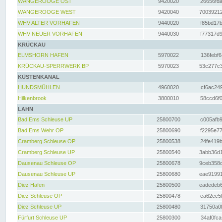
WANGEROOGE OST
9420020
26656fda
WANGEROOGE WEST
9420040
70039212
WHV ALTER VORHAFEN
9440020
f85bd17b
WHV NEUER VORHAFEN
9440030
f77317d9
KRÜCKAU
ELMSHORN HAFEN
5970022
136febf6
KRÜCKAU-SPERRWERK BP
5970023
53c277c3
KÜSTENKANAL
HUNDSMÜHLEN
4960020
cf6ac249
Hilkenbrook
3800010
58ccd6f0
LAHN
Bad Ems Schleuse UP
25800700
c005afb9
Bad Ems Wehr OP
25800690
f2295e77
Cramberg Schleuse OP
25800538
24fe419b
Cramberg Schleuse UP
25800540
3abb36d1
Dausenau Schleuse OP
25800678
9ceb358c
Dausenau Schleuse UP
25800680
eae91991
Diez Hafen
25800500
eadedeb6
Diez Schleuse OP
25800478
ea62ec5f
Diez Schleuse UP
25800480
31750a0f
Fürfurt Schleuse UP
25800300
34af0fca