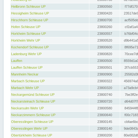
Heilbronn Schleuse UP
23800560
f77df170
Hessigheim Schleuse UP
23800420
23517de9
Hirschhorn Schleuse UP
23800700
acf505dd
Hofen Schleuse UP
23800260
cf2af1a4
Horkheim Schleuse UP
23800557
b76bf04c
Horkheim Wehr UP
23800520
d9b441a5
Kochendorf Schleuse UP
23800600
8f695e71
Ladenburg Wehr UP
23800820
70cee7df
Lauffen
23800500
8559d1a0
Lauffen Schleuse UP
23800501
2f7cb553
Mannheim Neckar
23800900
25582d3f
Marbach Schleuse UP
23800322
456974a8
Marbach Wehr UP
23800320
a73a9cb4
Neckargemünd Schleuse UP
23800740
7be3ff2e
Neckarsteinach Schleuse UP
23800720
d64d07f7
Neckarsulm Wehr UP
23800580
845944f8
Neckarzimmern Schleuse UP
23800640
f00c7183
Oberesslingen Schleuse UP
23800145
cbfae6bc
Oberesslingen Wehr UP
23800140
9de0843a
Obertürkheim Schleuse UP
23800200
80e002d8