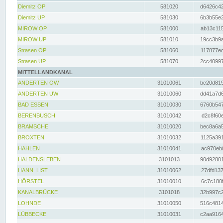
Diemitz OP
581020
d6426c42
Diemitz UP
581030
6b3b55e2
MIROW OP
581000
ab13c115
MIROW UP
581010
19cc3b9a
Strasen OP
581060
117877ec
Strasen UP
581070
2cc40997
MITTELLANDKANAL
ANDERTEN OW
31010061
bc20d819
ANDERTEN UW
31010060
dd41a7d6
BAD ESSEN
31010030
6760b547
BERENBUSCH
31010042
d2c8f60e
BRAMSCHE
31010020
bec8a6a5
BROXTEN
31010032
1125a391
HAHLEN
31010041
ac970eb0
HALDENSLEBEN
3101013
90d92801
HANN. LIST
31010062
27dfd137
HÖRSTEL
31010010
6c7c180f
KANALBRÜCKE
3101018
32b997c2
LOHNDE
31010050
516c4814
LÜBBECKE
31010031
c2aa9164