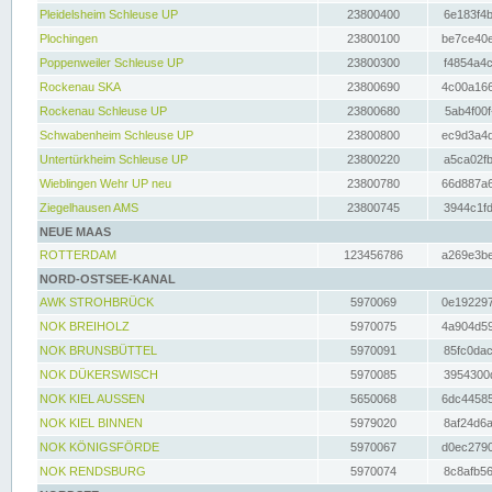
Pleidelsheim Schleuse UP
23800400
6e183f4b
Plochingen
23800100
be7ce40e
Poppenweiler Schleuse UP
23800300
f4854a4c
Rockenau SKA
23800690
4c00a166
Rockenau Schleuse UP
23800680
5ab4f00f
Schwabenheim Schleuse UP
23800800
ec9d3a4d
Untertürkheim Schleuse UP
23800220
a5ca02fb
Wieblingen Wehr UP neu
23800780
66d887a6
Ziegelhausen AMS
23800745
3944c1fd
NEUE MAAS
ROTTERDAM
123456786
a269e3be
NORD-OSTSEE-KANAL
AWK STROHBRÜCK
5970069
0e192297
NOK BREIHOLZ
5970075
4a904d59
NOK BRUNSBÜTTEL
5970091
85fc0dac
NOK DÜKERSWISCH
5970085
3954300d
NOK KIEL AUSSEN
5650068
6dc44585
NOK KIEL BINNEN
5979020
8af24d6a
NOK KÖNIGSFÖRDE
5970067
d0ec2790
NOK RENDSBURG
5970074
8c8afb56