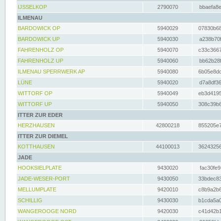
IJSSELKOP
2790070
bbaefa8e
ILMENAU
BARDOWICK OP
5940029
07830b68
BARDOWICK UP
5940030
a238b70f
FAHRENHOLZ OP
5940070
c33c3667
FAHRENHOLZ UP
5940060
bb62b28f
ILMENAU SPERRWERK AP
5940080
6b05e8dc
LÜNE
5940020
d7a8df36
WITTORF OP
5940049
eb3d4195
WITTORF UP
5940050
308c39b6
ITTER ZUR EDER
HERZHAUSEN
42800218
855205e7
ITTER ZUR DIEMEL
KOTTHAUSEN
44100013
36243256
JADE
HOOKSIELPLATE
9430020
fac30fe9
JADE-WESER-PORT
9430050
33bdec83
MELLUMPLATE
9420010
c8b9a2b6
SCHILLIG
9430030
b1cda5a0
WANGEROOGE NORD
9420030
c41d42b1