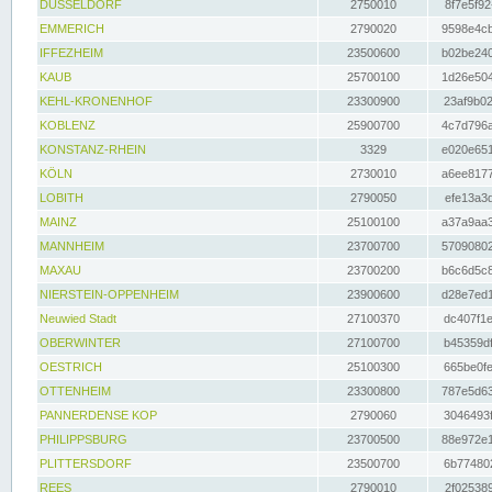
DÜSSELDORF
2750010
8f7e5f92
EMMERICH
2790020
9598e4cb
IFFEZHEIM
23500600
b02be240
KAUB
25700100
1d26e504
KEHL-KRONENHOF
23300900
23af9b02
KOBLENZ
25900700
4c7d796a
KONSTANZ-RHEIN
3329
e020e651
KÖLN
2730010
a6ee8177
LOBITH
2790050
efe13a3d
MAINZ
25100100
a37a9aa3
MANNHEIM
23700700
57090802
MAXAU
23700200
b6c6d5c8
NIERSTEIN-OPPENHEIM
23900600
d28e7ed1
Neuwied Stadt
27100370
dc407f1e
OBERWINTER
27100700
b45359df
OESTRICH
25100300
665be0fe
OTTENHEIM
23300800
787e5d63
PANNERDENSE KOP
2790060
3046493f
PHILIPPSBURG
23700500
88e972e1
PLITTERSDORF
23500700
6b774802
REES
2790010
2f025389