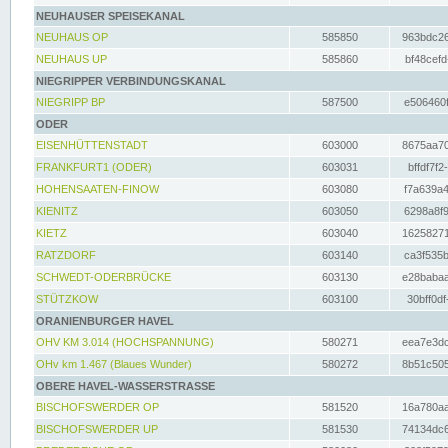
NEUHAUSER SPEISEKANAL
NEUHAUS OP
585850
963bdc26
NEUHAUS UP
585860
bf48cefd
NIEGRIPPER VERBINDUNGSKANAL
NIEGRIPP BP
587500
e506460f
ODER
EISENHÜTTENSTADT
603000
8675aa70
FRANKFURT1 (ODER)
603031
bffdf7f2
HOHENSAATEN-FINOW
603080
f7a639a4
KIENITZ
603050
6298a8f9
KIETZ
603040
16258271
RATZDORF
603140
ca3f535b
SCHWEDT-ODERBRÜCKE
603130
e28babaa
STÜTZKOW
603100
30bff0df
ORANIENBURGER HAVEL
OHV KM 3.014 (HOCHSPANNUNG)
580271
eea7e3dc
OHv km 1.467 (Blaues Wunder)
580272
8b51c505
OBERE HAVEL-WASSERSTRASSE
BISCHOFSWERDER OP
581520
16a780aa
BISCHOFSWERDER UP
581530
74134dc6