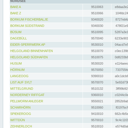
NORDSEE
BAKE A
9510063
e8daa3e2
BAKE Z
9510066
104fdc24
BORKUM FISCHERBALJE
9340020
8727ebfd
BORKUM SÜDSTRAND
9340030
478f21e9
BÜSUM
9510095
5287a3e1
DAGEBÜLL
9570040
6233e901
EIDER-SPERRWERK AP
9530010
04acd7e5
HELGOLAND BINNENHAFEN
9510070
c0ec139b
HELGOLAND SÜDHAFEN
9510075
0d8233b8
HUSUM
9530020
e114aeec
HÖRNUM
9570050
733755fd
LANGEOOG
9390010
a0c1dcb6
LIST AUF SYLT
9570070
5e92d73f
MITTELGRUND
9510132
3ff99b92
NORDERNEY RIFFGAT
9360010
c0244c0e
PELLWORM ANLEGER
9550021
2852b9ab
SCHARHÖRN
9510060
f0197bcf
SPIEKEROOG
9410010
662c4b5e
WITTDÜN
9570010
9c4c11f2
ZEHNERLOCH
9510010
e574d0af