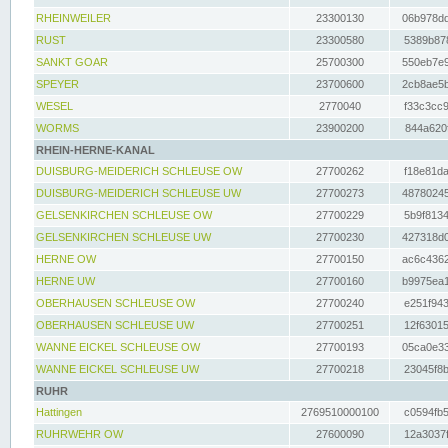
RHEINWEILER
23300130
06b978dd
RUST
23300580
5389b878
SANKT GOAR
25700300
550eb7e9
SPEYER
23700600
2cb8ae5b
WESEL
2770040
f33c3cc9
WORMS
23900200
844a620f
RHEIN-HERNE-KANAL
DUISBURG-MEIDERICH SCHLEUSE OW
27700262
f18e81da
DUISBURG-MEIDERICH SCHLEUSE UW
27700273
48780245
GELSENKIRCHEN SCHLEUSE OW
27700229
5b9f8134
GELSENKIRCHEN SCHLEUSE UW
27700230
427318d0
HERNE OW
27700150
ac6c4362
HERNE UW
27700160
b9975ea1
OBERHAUSEN SCHLEUSE OW
27700240
e251f943
OBERHAUSEN SCHLEUSE UW
27700251
12f63015
WANNE EICKEL SCHLEUSE OW
27700193
05ca0e33
WANNE EICKEL SCHLEUSE UW
27700218
23045f8b
RUHR
Hattingen
2769510000100
c0594fb5
RUHRWEHR OW
27600090
12a3037f