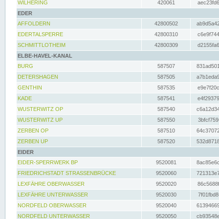
WILHERING
420061
aec23fd6
EDER
AFFOLDERN
42800502
ab9d5a42
EDERTALSPERRE
42800310
c6e9f744
SCHMITTLOTHEIM
42800309
d2155fa6
ELBE-HAVEL-KANAL
BURG
587507
831ad501
DETERSHAGEN
587505
a7b1eda9
GENTHIN
587535
e9e7f20c
KADE
587541
e4f29379
WUSTERWITZ OP
587540
c6a12d34
WUSTERWITZ UP
587550
3bfcf759
ZERBEN OP
587510
64c37072
ZERBEN UP
587520
532d8718
EIDER
EIDER-SPERRWERK BP
9520081
8ac85e6c
FRIEDRICHSTADT STRASSENBRÜCKE
9520060
721313e7
LEXFÄHRE OBERWASSER
9520020
86c5688f
LEXFÄHRE UNTERWASSER
9520030
7f01fbd8
NORDFELD OBERWASSER
9520040
61394669
NORDFELD UNTERWASSER
9520050
cb93548e