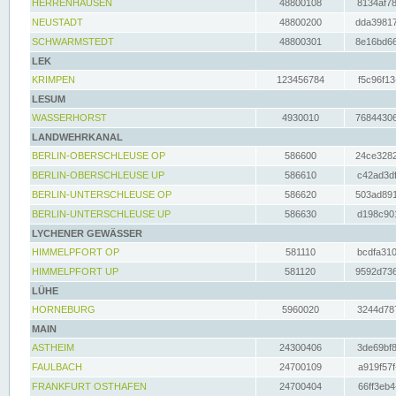
HERRENHAUSEN
48800108
8134af78
NEUSTADT
48800200
dda39817
SCHWARMSTEDT
48800301
8e16bd66
LEK
KRIMPEN
123456784
f5c96f13
LESUM
WASSERHORST
4930010
76844306
LANDWEHRKANAL
BERLIN-OBERSCHLEUSE OP
586600
24ce3282
BERLIN-OBERSCHLEUSE UP
586610
c42ad3df
BERLIN-UNTERSCHLEUSE OP
586620
503ad891
BERLIN-UNTERSCHLEUSE UP
586630
d198c901
LYCHENER GEWÄSSER
HIMMELPFORT OP
581110
bcdfa310
HIMMELPFORT UP
581120
9592d736
LÜHE
HORNEBURG
5960020
3244d787
MAIN
ASTHEIM
24300406
3de69bf8
FAULBACH
24700109
a919f57f
FRANKFURT OSTHAFEN
24700404
66ff3eb4