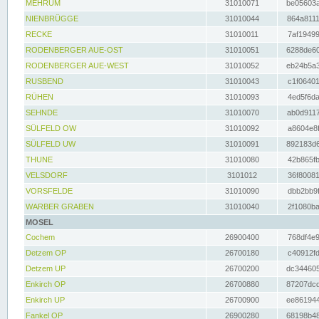
MEHRUM
31010071
be05603a
NIENBRÜGGE
31010044
864a8111
RECKE
31010011
7af19499
RODENBERGER AUE-OST
31010051
6288de60
RODENBERGER AUE-WEST
31010052
eb24b5a3
RUSBEND
31010043
c1f06401
RÜHEN
31010093
4ed5f6da
SEHNDE
31010070
ab0d9117
SÜLFELD OW
31010092
a8604e8f
SÜLFELD UW
31010091
892183d6
THUNE
31010080
42b865fb
VELSDORF
3101012
36f80081
VORSFELDE
31010090
dbb2bb9f
WARBER GRABEN
31010040
2f1080ba
MOSEL
Cochem
26900400
768df4e9
Detzem OP
26700180
c40912fd
Detzem UP
26700200
dc344605
Enkirch OP
26700880
87207dcd
Enkirch UP
26700900
ee861944
Fankel OP
26900280
68198b48