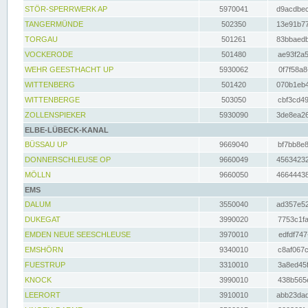
STÖR-SPERRWERK AP
5970041
d9acdbec
TANGERMÜNDE
502350
13e91b77
TORGAU
501261
83bbaedb
VOCKERODE
501480
ae93f2a5
WEHR GEESTHACHT UP
5930062
0f7f58a8
WITTENBERG
501420
070b1eb4
WITTENBERGE
503050
cbf3cd49
ZOLLENSPIEKER
5930090
3de8ea26
ELBE-LÜBECK-KANAL
BÜSSAU UP
9669040
bf7bb8e8
DONNERSCHLEUSE OP
9660049
45634232
MÖLLN
9660050
46644438
EMS
DALUM
3550040
ad357e52
DUKEGAT
3990020
7753c1fa
EMDEN NEUE SEESCHLEUSE
3970010
edfdf747
EMSHÖRN
9340010
c8af067c
FUESTRUP
3310010
3a8ed45f
KNOCK
3990010
438b565e
LEERORT
3910010
abb23dad