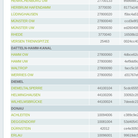
HENRICHENBURG UW
27700133
e6b68bc2
HERBRUM HAFENDAMM
3770030
8177a148
LÜDINGHAUSEN
27800020
f5bc4a51
MÜNSTER OW
27800040
ccd3e8f1
MÜNSTER UW
27800030
ed260406
RHEDE
3770040
16508b11
VERSEN TRENNSPITZE
25463
0024cc40
DATTELN-HAMM-KANAL
HAMM OW
27800060
4dbce62d
HAMM UW
27800080
4ef9dd9c
WALTROP
27800090
facc5c16
WERRIES OW
27800050
d31767ef
DIEMEL
DIEMELTALSPERRE
44100104
5cdc6555
HELMINGHAUSEN
44100206
33092c28
WILHELMSBRÜCKE
44100024
7deedc21
DONAU
ACHLEITEN
10094006
c389c9e2
DEGGENDORF
10081004
53d40547
DÜRNSTEIN
42012
ce4e3050
ERLAU
10096001
99619dc5