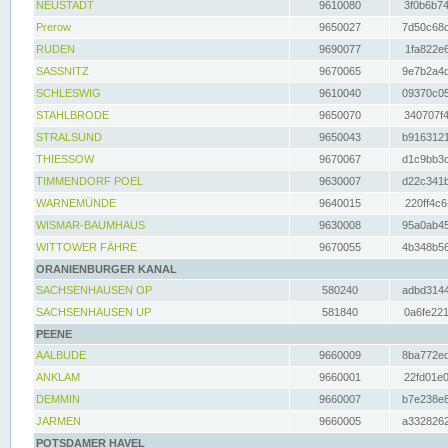
NEUSTADT
9610080
3f0b6b74
Prerow
9650027
7d50c68c
RUDEN
9690077
1fa822e6
SASSNITZ
9670065
9e7b2a4d
SCHLESWIG
9610040
09370c05
STAHLBRODE
9650070
340707f4
STRALSUND
9650043
b9163121
THIESSOW
9670067
d1c9bb3c
TIMMENDORF POEL
9630007
d22c341b
WARNEMÜNDE
9640015
220ff4c6
WISMAR-BAUMHAUS
9630008
95a0ab45
WITTOWER FÄHRE
9670055
4b348b56
ORANIENBURGER KANAL
SACHSENHAUSEN OP
580240
adbd3144
SACHSENHAUSEN UP
581840
0a6fe221
PEENE
AALBUDE
9660009
8ba772ed
ANKLAM
9660001
22fd01e0
DEMMIN
9660007
b7e238e8
JARMEN
9660005
a3328262
POTSDAMER HAVEL