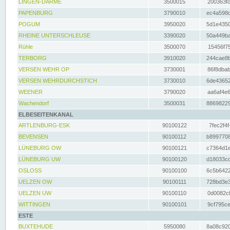
LINGEN-DARME
3500015
200363fc
PAPENBURG
3790010
ec4a598d
POGUM
3950020
5d1e4350
RHEINE UNTERSCHLEUSE
3390020
50a449ba
Rühle
3500070
15456f75
TERBORG
3910020
244cae8b
VERSEN WEHR OP
3730001
86f8dbab
VERSEN WEHRDURCHSTICH
3730010
6de43652
WEENER
3790020
aa6af4e6
Wachendorf
3500031
88698229
ELBESEITENKANAL
ARTLENBURG-ESK
90100122
7fec2f4f
BEVENSEN
90100112
b8997708
LÜNEBURG OW
90100121
c7364d1e
LÜNEBURG UW
90100120
d18033cd
OSLOSS
90100100
6c5b6422
UELZEN OW
90100111
728bd3e3
UELZEN UW
90100110
0d0082cf
WITTINGEN
90100101
9cf795ce
ESTE
BUXTEHUDE
5950080
8a08c920