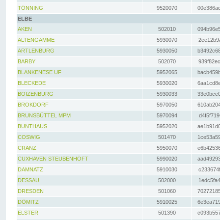
TÖNNING
9520070
00e386ac
ELBE
AKEN
502010
094b96e5
ALTENGAMME
5930070
2ee12b9a
ARTLENBURG
5930050
b3492c68
BARBY
502070
939f82ec
BLANKENESE UF
5952065
bacb459b
BLECKEDE
5930020
6aa1cd8e
BOIZENBURG
5930033
33e0bce0
BROKDORF
5970050
610ab204
BRUNSBÜTTEL MPM
5970094
d4f5f719
BUNTHAUS
5952020
ae1b91d0
COSWIG
501470
1ce53a59
CRANZ
5950070
e6b42536
CUXHAVEN STEUBENHÖFT
5990020
aad49293
DAMNATZ
5910030
c233674f
DESSAU
502000
1edc5fa4
DRESDEN
501060
70272185
DÖMITZ
5910025
6e3ea719
ELSTER
501390
c093b557