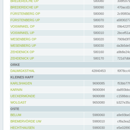
BREDEREICHE OP
580080
308f5979
BREDEREICHE UP
580090
470acd2a
FÜRSTENBERG OP
580060
2c95f83d
FÜRSTENBERG UP
580070
a5830277
VOßWINKEL OP
580000
09b422f7
VOßWINKEL UP
580010
2bcef51a
WESENBERG OP
580020
7909d3f7
WESENBERG UP
580030
da3b5de9
ZEHDENICK OP
580160
a9b8e24c
ZEHDENICK UP
580170
721d7dbf
ORKE
DALWIGKSTHAL
42840453
f0f78cc4
KLEINES HAFF
KARLSHAGEN
9690085
f53bb77f
KARNIN
9690084
da893bbd
UECKERMÜNDE
9690088
c1588dcc
WOLGAST
9650080
b327e35c
OSTE
BELUM
5980060
a9e93be0
BREMERVÖRDE UW
5980010
cf8a3ea2
HECHTHAUSEN
5980030
e5e02890