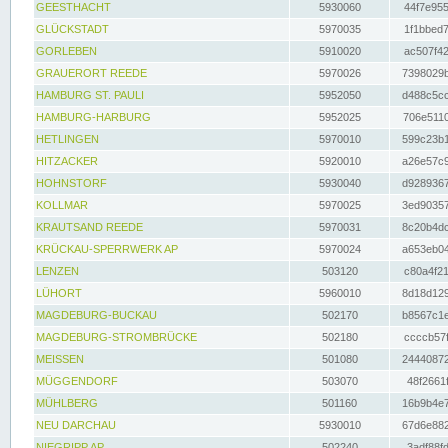
GEESTHACHT
5930060
44f7e955
GLÜCKSTADT
5970035
1f1bbed7
GORLEBEN
5910020
ac507f42
GRAUERORT REEDE
5970026
7398029b
HAMBURG ST. PAULI
5952050
d488c5cc
HAMBURG-HARBURG
5952025
706e5110
HETLINGEN
5970010
599c23b1
HITZACKER
5920010
a26e57c9
HOHNSTORF
5930040
d9289367
KOLLMAR
5970025
3ed90357
KRAUTSAND REEDE
5970031
8c20b4dc
KRÜCKAU-SPERRWERK AP
5970024
a653eb04
LENZEN
503120
c80a4f21
LÜHORT
5960010
8d18d129
MAGDEBURG-BUCKAU
502170
b8567c1e
MAGDEBURG-STROMBRÜCKE
502180
ccccb57f
MEISSEN
501080
24440872
MÜGGENDORF
503070
48f2661f
MÜHLBERG
501160
16b9b4e7
NEU DARCHAU
5930010
67d6e882
NIEGRIPP AP
502240
3adf88fd