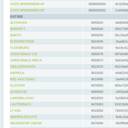
OSTE-SPERRWERK AP
9000000590
8c3295dc
OSTE-SPERRWERK BP
9000000532
7cb4566b
OSTSEE
ALTHAGEN
9650024
b8d05bf9
BARHÖFT
9650040
09227288
BARTH
9650030
00c33ed9
ECKERNFÖRDE
9610045
1faa9b2c
FLENSBURG
9610010
9e19c411
GREIFSWALD OIE
9690078
087b6386
GREIFSWALD-WIECK
9650073
6b53ef42
HEILIGENHAFEN
9610070
06219dd9
KAPPELN
9610035
b09f2243
KIEL-HOLTENAU
9610066
3ad4013f
KLOSTER
9670050
905e7328
KOSEROW
9690093
c0f33a36
LANGBALLIGAU
9610015
5a33bf14
LAUTERBACH
9670063
91922b9b
LT KIEL
9610050
736437d7
MARIENLEUCHTE
9610075
8effc15d
NEUENDORF HAFEN
9670046
492f85b8