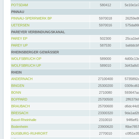
POTSDAM
580412
5e10e1e7
PINNAU
PINNAU-SPERRWERK BP
5970018
26259e8f
UETERSEN
5970016
575da86f
PAREYER VERBINDUNGSKANAL
PAREY EP
502300
25ca1bef
PAREY UP
587530
bafddcbf
RHEINSBERGER GEWÄSSER
WOLFSBRUCH OP
589000
4d00c13e
WOLFSBRUCH UP
589010
3d43a8d7
RHEIN
ANDERNACH
27100400
5735892a
BINGEN
25300200
0309cd61
BONN
2710080
593647aa
BOPPARD
25700500
2ff6379d
BRAUBACH
25700600
d6dc44d1
BREISACH
23300320
9da1ad2b
Basel-Rheinhalle
2310010
94f6eff1
Bodenheim
23900620
f6be7857
DUISBURG-RUHRORT
2770010
c0f51e35