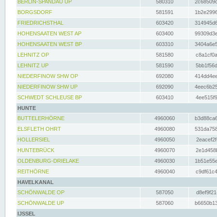
BERLIN-SPANDAU UP
580310
2c68509c
BORGSDORF
581591
1b2e2996
FRIEDRICHSTHAL
603420
314945d6
HOHENSAATEN WEST AP
603400
99309d3e
HOHENSAATEN WEST BP
603310
3404a6e5
LEHNITZ OP
581580
c8a1cf0a
LEHNITZ UP
581590
5bb1f56d
NIEDERFINOW SHW OP
692080
414dd4ee
NIEDERFINOW SHW UP
692090
4eec6b25
SCHWEDT SCHLEUSE BP
603410
4ee515f9
HUNTE
BUTTELERHÖRNE
4960060
b3d88ca6
ELSFLETH OHRT
4960080
531da758
HOLLERSIEL
4960050
2eacef2f
HUNTEBRÜCK
4960070
2e1d458b
OLDENBURG-DRIELAKE
4960030
1b51e55e
REITHÖRNE
4960040
c9df61c4
HAVELKANAL
SCHÖNWALDE OP
587050
d8ef9f21
SCHÖNWALDE UP
587060
b6650b13
IJSSEL