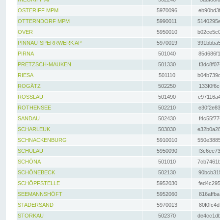
OSTERIFF MPM
5970096
eb90bd3f
OTTERNDORF MPM
5990011
5140295e
OVER
5950010
b02ce5c0
PINNAU-SPERRWERK AP
5970019
391bbba5
PIRNA
501040
85d686f1
PRETZSCH-MAUKEN
501330
f3dc8f07
RIESA
501110
b04b739d
ROGÄTZ
502250
133f0f6c
ROSSLAU
501490
e97116a4
ROTHENSEE
502210
e30f2e83
SANDAU
502430
f4c55f77
SCHARLEUK
503030
e32b0a28
SCHNACKENBURG
5910010
550e3885
SCHULAU
5950090
f3c6ee73
SCHÖNA
501010
7cb7461b
SCHÖNEBECK
502130
90bcb315
SCHÖPFSTELLE
5952030
fed4c295
SEEMANNSHÖFT
5952060
816affba
STADERSAND
5970013
80f0fc4d
STORKAU
502370
de4cc1db