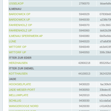
IJSSELKOP
2790070
bbaefa8e
ILMENAU
BARDOWICK OP
5940029
07830b68
BARDOWICK UP
5940030
a238b70f
FAHRENHOLZ OP
5940070
c33c3667
FAHRENHOLZ UP
5940060
bb62b28f
ILMENAU SPERRWERK AP
5940080
6b05e8dc
LÜNE
5940020
d7a8df36
WITTORF OP
5940049
eb3d4195
WITTORF UP
5940050
308c39b6
ITTER ZUR EDER
HERZHAUSEN
42800218
855205e7
ITTER ZUR DIEMEL
KOTTHAUSEN
44100013
36243256
JADE
HOOKSIELPLATE
9430020
fac30fe9
JADE-WESER-PORT
9430050
33bdec83
MELLUMPLATE
9420010
c8b9a2b6
SCHILLIG
9430030
b1cda5a0
WANGEROOGE NORD
9420030
c41d42b1