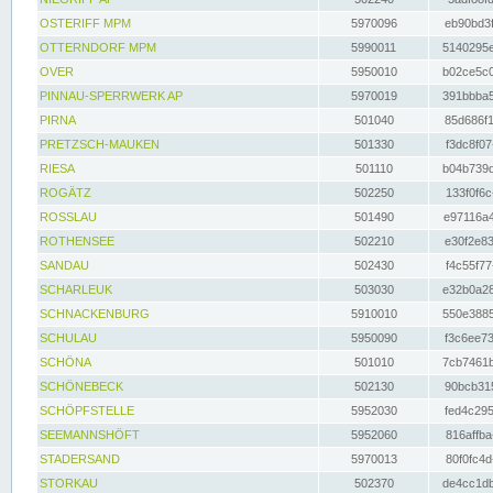
OSTERIFF MPM
5970096
eb90bd3f
OTTERNDORF MPM
5990011
5140295e
OVER
5950010
b02ce5c0
PINNAU-SPERRWERK AP
5970019
391bbba5
PIRNA
501040
85d686f1
PRETZSCH-MAUKEN
501330
f3dc8f07
RIESA
501110
b04b739d
ROGÄTZ
502250
133f0f6c
ROSSLAU
501490
e97116a4
ROTHENSEE
502210
e30f2e83
SANDAU
502430
f4c55f77
SCHARLEUK
503030
e32b0a28
SCHNACKENBURG
5910010
550e3885
SCHULAU
5950090
f3c6ee73
SCHÖNA
501010
7cb7461b
SCHÖNEBECK
502130
90bcb315
SCHÖPFSTELLE
5952030
fed4c295
SEEMANNSHÖFT
5952060
816affba
STADERSAND
5970013
80f0fc4d
STORKAU
502370
de4cc1db