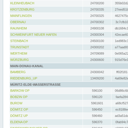
KLEINHEUBACH
24700200
355b02d2
KROTZENBURG
24700335
27eed51b
MAINFLINGEN
24700325
4627475d
OBERNAU
24700302
3c7cfb10
RAUNHEIM
24900108
db1684c1
SCHWEINFURT NEUER HAFEN
24300304
42ecae60
STEINBACH
24500100
1ed983c3
TRUNSTADT
24300202
a77aad00
WERTHEIM
24709089
0e065a22
WÜRZBURG
24300600
915d76e1
MAIN-DONAU-KANAL
BAMBERG
24300042
ff02f181
RIEDENBURG_UP
13409200
4a69e82e
MÜRITZ-ELDE-WASSERSTRASSE
BARKOW OP
596100
06d86c6b
BOBZIN OP
596120
faefa284
BUROW
5961601
a68cf527
DÖMITZ OP
596450
ec8188ee
DÖMITZ UP
596460
ad3a51da
ELDENA OP
596370
0fab94c7