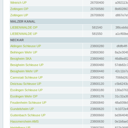
Wintrich UP
26700400
a392113c
Zeltingen OP
26700580
8b802863
Zeltingen UP
26700600
d867e7e9
MALZER KANAL
LIEBENWALDE OP
581540
3f8ceb6d
LIEBENWALDE UP
581550
a1cf60be
NECKAR
Aldingen Schleuse UP
23800280
dfdfb4ff
Beihingen Wehr UP
23800360
8a2e3048
Besigheim SKA
23800460
46d8ed02
Besigheim Schleuse UP
23800480
57db82c7
Besigheim Wehr UP
23800440
42c11b7a
Cannstatt Schleuse UP
23800240
7068d262
Deizisau Schleuse UP
23800120
c5b6243d
Esslingen Schleuse UP
23800180
130a3761
Esslingen Wehr OP
23800176
31c32a38
Feudenheim Schleuse UP
23800840
48a939b9
Gundelsheim UP
23800620
fc1072e4
Guttenbach Schleuse UP
23800660
bd36404b
Hassmersheim AMS
23800630
0e1b8ae0
Heidelberg UP
23800760
827b2685