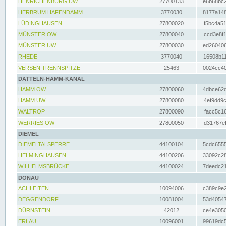
HENRICHENBURG UW
27700133
e6b68bc2
HERBRUM HAFENDAMM
3770030
8177a148
LÜDINGHAUSEN
27800020
f5bc4a51
MÜNSTER OW
27800040
ccd3e8f1
MÜNSTER UW
27800030
ed260406
RHEDE
3770040
16508b11
VERSEN TRENNSPITZE
25463
0024cc40
DATTELN-HAMM-KANAL
HAMM OW
27800060
4dbce62d
HAMM UW
27800080
4ef9dd9c
WALTROP
27800090
facc5c16
WERRIES OW
27800050
d31767ef
DIEMEL
DIEMELTALSPERRE
44100104
5cdc6555
HELMINGHAUSEN
44100206
33092c28
WILHELMSBRÜCKE
44100024
7deedc21
DONAU
ACHLEITEN
10094006
c389c9e2
DEGGENDORF
10081004
53d40547
DÜRNSTEIN
42012
ce4e3050
ERLAU
10096001
99619dc5