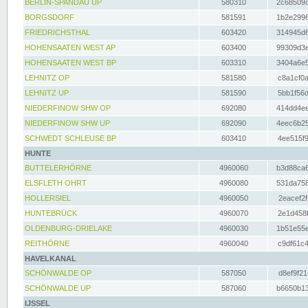
BERLIN-SPANDAU UP
580310
2c68509c
BORGSDORF
581591
1b2e2996
FRIEDRICHSTHAL
603420
314945d6
HOHENSAATEN WEST AP
603400
99309d3e
HOHENSAATEN WEST BP
603310
3404a6e5
LEHNITZ OP
581580
c8a1cf0a
LEHNITZ UP
581590
5bb1f56d
NIEDERFINOW SHW OP
692080
414dd4ee
NIEDERFINOW SHW UP
692090
4eec6b25
SCHWEDT SCHLEUSE BP
603410
4ee515f9
HUNTE
BUTTELERHÖRNE
4960060
b3d88ca6
ELSFLETH OHRT
4960080
531da758
HOLLERSIEL
4960050
2eacef2f
HUNTEBRÜCK
4960070
2e1d458b
OLDENBURG-DRIELAKE
4960030
1b51e55e
REITHÖRNE
4960040
c9df61c4
HAVELKANAL
SCHÖNWALDE OP
587050
d8ef9f21
SCHÖNWALDE UP
587060
b6650b13
IJSSEL