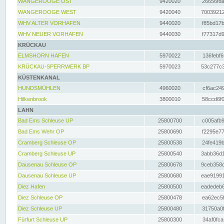
WANGEROOGE OST
9420020
26656fda
WANGEROOGE WEST
9420040
70039212
WHV ALTER VORHAFEN
9440020
f85bd17b
WHV NEUER VORHAFEN
9440030
f77317d9
KRÜCKAU
ELMSHORN HAFEN
5970022
136febf6
KRÜCKAU-SPERRWERK BP
5970023
53c277c3
KÜSTENKANAL
HUNDSMÜHLEN
4960020
cf6ac249
Hilkenbrook
3800010
58ccd6f0
LAHN
Bad Ems Schleuse UP
25800700
c005afb9
Bad Ems Wehr OP
25800690
f2295e77
Cramberg Schleuse OP
25800538
24fe419b
Cramberg Schleuse UP
25800540
3abb36d1
Dausenau Schleuse OP
25800678
9ceb358c
Dausenau Schleuse UP
25800680
eae91991
Diez Hafen
25800500
eadedeb6
Diez Schleuse OP
25800478
ea62ec5f
Diez Schleuse UP
25800480
31750a0f
Fürfurt Schleuse UP
25800300
34af0fca