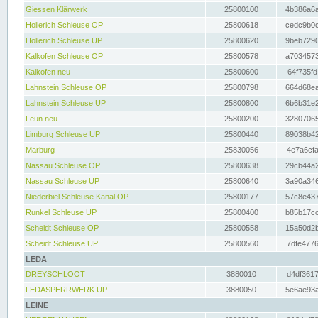
Giessen Klärwerk
25800100
4b386a6a
Hollerich Schleuse OP
25800618
cedc9b0c
Hollerich Schleuse UP
25800620
9beb7290
Kalkofen Schleuse OP
25800578
a7034573
Kalkofen neu
25800600
64f735fd
Lahnstein Schleuse OP
25800798
664d68ea
Lahnstein Schleuse UP
25800800
6b6b31e2
Leun neu
25800200
32807065
Limburg Schleuse UP
25800440
89038b42
Marburg
25830056
4e7a6cfa
Nassau Schleuse OP
25800638
29cb44a2
Nassau Schleuse UP
25800640
3a90a346
Niederbiel Schleuse Kanal OP
25800177
57c8e437
Runkel Schleuse UP
25800400
b85b17cc
Scheidt Schleuse OP
25800558
15a50d2b
Scheidt Schleuse UP
25800560
7dfe4776
LEDA
DREYSCHLOOT
3880010
d4df3617
LEDASPERRWERK UP
3880050
5e6ae93a
LEINE