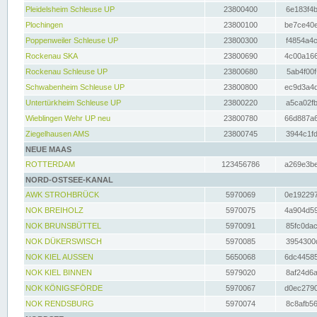
Pleidelsheim Schleuse UP
23800400
6e183f4b
Plochingen
23800100
be7ce40e
Poppenweiler Schleuse UP
23800300
f4854a4c
Rockenau SKA
23800690
4c00a166
Rockenau Schleuse UP
23800680
5ab4f00f
Schwabenheim Schleuse UP
23800800
ec9d3a4d
Untertürkheim Schleuse UP
23800220
a5ca02fb
Wieblingen Wehr UP neu
23800780
66d887a6
Ziegelhausen AMS
23800745
3944c1fd
NEUE MAAS
ROTTERDAM
123456786
a269e3be
NORD-OSTSEE-KANAL
AWK STROHBRÜCK
5970069
0e192297
NOK BREIHOLZ
5970075
4a904d59
NOK BRUNSBÜTTEL
5970091
85fc0dac
NOK DÜKERSWISCH
5970085
3954300d
NOK KIEL AUSSEN
5650068
6dc44585
NOK KIEL BINNEN
5979020
8af24d6a
NOK KÖNIGSFÖRDE
5970067
d0ec2790
NOK RENDSBURG
5970074
8c8afb56