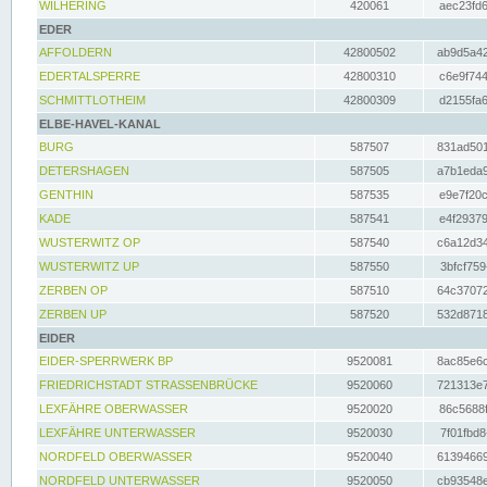
WILHERING
420061
aec23fd6
EDER
AFFOLDERN
42800502
ab9d5a42
EDERTALSPERRE
42800310
c6e9f744
SCHMITTLOTHEIM
42800309
d2155fa6
ELBE-HAVEL-KANAL
BURG
587507
831ad501
DETERSHAGEN
587505
a7b1eda9
GENTHIN
587535
e9e7f20c
KADE
587541
e4f29379
WUSTERWITZ OP
587540
c6a12d34
WUSTERWITZ UP
587550
3bfcf759
ZERBEN OP
587510
64c37072
ZERBEN UP
587520
532d8718
EIDER
EIDER-SPERRWERK BP
9520081
8ac85e6c
FRIEDRICHSTADT STRASSENBRÜCKE
9520060
721313e7
LEXFÄHRE OBERWASSER
9520020
86c5688f
LEXFÄHRE UNTERWASSER
9520030
7f01fbd8
NORDFELD OBERWASSER
9520040
61394669
NORDFELD UNTERWASSER
9520050
cb93548e