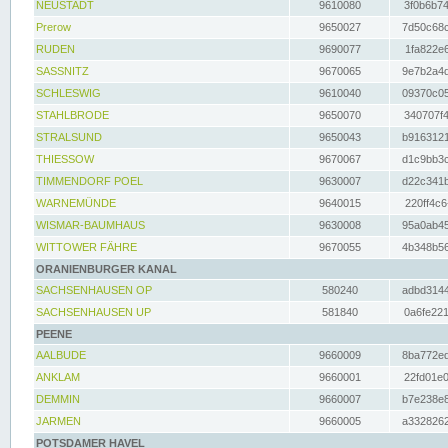
NEUSTADT
9610080
3f0b6b74
Prerow
9650027
7d50c68c
RUDEN
9690077
1fa822e6
SASSNITZ
9670065
9e7b2a4d
SCHLESWIG
9610040
09370c05
STAHLBRODE
9650070
340707f4
STRALSUND
9650043
b9163121
THIESSOW
9670067
d1c9bb3c
TIMMENDORF POEL
9630007
d22c341b
WARNEMÜNDE
9640015
220ff4c6
WISMAR-BAUMHAUS
9630008
95a0ab45
WITTOWER FÄHRE
9670055
4b348b56
ORANIENBURGER KANAL
SACHSENHAUSEN OP
580240
adbd3144
SACHSENHAUSEN UP
581840
0a6fe221
PEENE
AALBUDE
9660009
8ba772ed
ANKLAM
9660001
22fd01e0
DEMMIN
9660007
b7e238e8
JARMEN
9660005
a3328262
POTSDAMER HAVEL