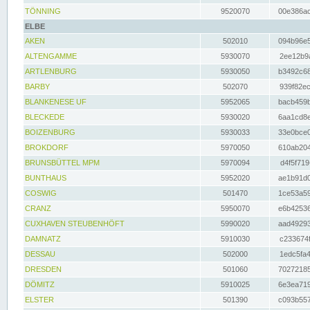
TÖNNING
9520070
00e386ac
ELBE
AKEN
502010
094b96e5
ALTENGAMME
5930070
2ee12b9a
ARTLENBURG
5930050
b3492c68
BARBY
502070
939f82ec
BLANKENESE UF
5952065
bacb459b
BLECKEDE
5930020
6aa1cd8e
BOIZENBURG
5930033
33e0bce0
BROKDORF
5970050
610ab204
BRUNSBÜTTEL MPM
5970094
d4f5f719
BUNTHAUS
5952020
ae1b91d0
COSWIG
501470
1ce53a59
CRANZ
5950070
e6b42536
CUXHAVEN STEUBENHÖFT
5990020
aad49293
DAMNATZ
5910030
c233674f
DESSAU
502000
1edc5fa4
DRESDEN
501060
70272185
DÖMITZ
5910025
6e3ea719
ELSTER
501390
c093b557