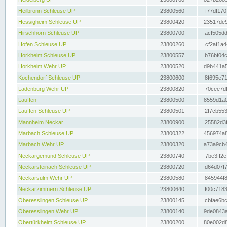
Heilbronn Schleuse UP
23800560
f77df170
Hessigheim Schleuse UP
23800420
23517de9
Hirschhorn Schleuse UP
23800700
acf505dd
Hofen Schleuse UP
23800260
cf2af1a4
Horkheim Schleuse UP
23800557
b76bf04c
Horkheim Wehr UP
23800520
d9b441a5
Kochendorf Schleuse UP
23800600
8f695e71
Ladenburg Wehr UP
23800820
70cee7df
Lauffen
23800500
8559d1a0
Lauffen Schleuse UP
23800501
2f7cb553
Mannheim Neckar
23800900
25582d3f
Marbach Schleuse UP
23800322
456974a8
Marbach Wehr UP
23800320
a73a9cb4
Neckargemünd Schleuse UP
23800740
7be3ff2e
Neckarsteinach Schleuse UP
23800720
d64d07f7
Neckarsulm Wehr UP
23800580
845944f8
Neckarzimmern Schleuse UP
23800640
f00c7183
Oberesslingen Schleuse UP
23800145
cbfae6bc
Oberesslingen Wehr UP
23800140
9de0843a
Obertürkheim Schleuse UP
23800200
80e002d8