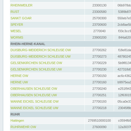
RHEINWEILER
23300130
06b978dd
RUST
23300580
5389b878
SANKT GOAR
25700300
550eb7e9
SPEYER
23700600
2cb8ae5b
WESEL
2770040
f33c3cc9
WORMS
23900200
844a620f
RHEIN-HERNE-KANAL
DUISBURG-MEIDERICH SCHLEUSE OW
27700262
f18e81da
DUISBURG-MEIDERICH SCHLEUSE UW
27700273
48780245
GELSENKIRCHEN SCHLEUSE OW
27700229
5b9f8134
GELSENKIRCHEN SCHLEUSE UW
27700230
427318d0
HERNE OW
27700150
ac6c4362
HERNE UW
27700160
b9975ea1
OBERHAUSEN SCHLEUSE OW
27700240
e251f943
OBERHAUSEN SCHLEUSE UW
27700251
12f63015
WANNE EICKEL SCHLEUSE OW
27700193
05ca0e33
WANNE EICKEL SCHLEUSE UW
27700218
23045f8b
RUHR
Hattingen
2769510000100
c0594fb5
RUHRWEHR OW
27600090
12a3037f