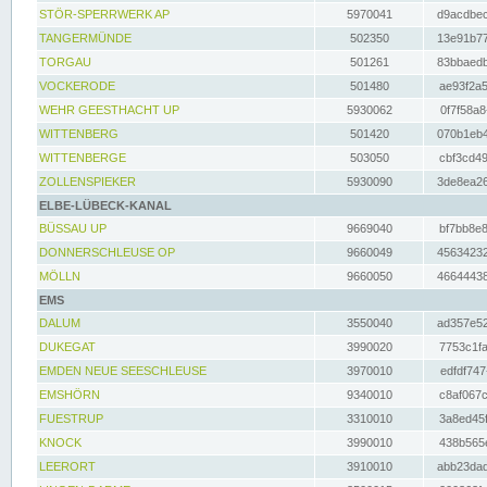
STÖR-SPERRWERK AP
5970041
d9acdbec
TANGERMÜNDE
502350
13e91b77
TORGAU
501261
83bbaedb
VOCKERODE
501480
ae93f2a5
WEHR GEESTHACHT UP
5930062
0f7f58a8
WITTENBERG
501420
070b1eb4
WITTENBERGE
503050
cbf3cd49
ZOLLENSPIEKER
5930090
3de8ea26
ELBE-LÜBECK-KANAL
BÜSSAU UP
9669040
bf7bb8e8
DONNERSCHLEUSE OP
9660049
45634232
MÖLLN
9660050
46644438
EMS
DALUM
3550040
ad357e52
DUKEGAT
3990020
7753c1fa
EMDEN NEUE SEESCHLEUSE
3970010
edfdf747
EMSHÖRN
9340010
c8af067c
FUESTRUP
3310010
3a8ed45f
KNOCK
3990010
438b565e
LEERORT
3910010
abb23dad