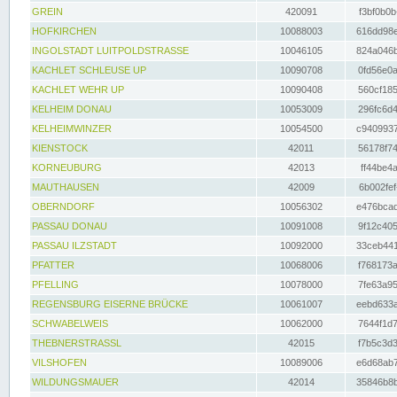
GREIN
420091
f3bf0b0b
HOFKIRCHEN
10088003
616dd98e
INGOLSTADT LUITPOLDSTRASSE
10046105
824a046b
KACHLET SCHLEUSE UP
10090708
0fd56e0a
KACHLET WEHR UP
10090408
560cf185
KELHEIM DONAU
10053009
296fc6d4
KELHEIMWINZER
10054500
c9409937
KIENSTOCK
42011
56178f74
KORNEUBURG
42013
ff44be4a
MAUTHAUSEN
42009
6b002fef
OBERNDORF
10056302
e476bcad
PASSAU DONAU
10091008
9f12c405
PASSAU ILZSTADT
10092000
33ceb441
PFATTER
10068006
f768173a
PFELLING
10078000
7fe63a95
REGENSBURG EISERNE BRÜCKE
10061007
eebd633a
SCHWABELWEIS
10062000
7644f1d7
THEBNERSTRASSL
42015
f7b5c3d3
VILSHOFEN
10089006
e6d68ab7
WILDUNGSMAUER
42014
35846b8b