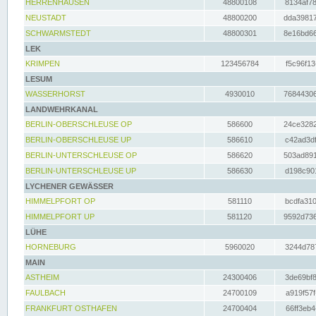
HERRENHAUSEN
48800108
8134af78
NEUSTADT
48800200
dda39817
SCHWARMSTEDT
48800301
8e16bd66
LEK
KRIMPEN
123456784
f5c96f13
LESUM
WASSERHORST
4930010
76844306
LANDWEHRKANAL
BERLIN-OBERSCHLEUSE OP
586600
24ce3282
BERLIN-OBERSCHLEUSE UP
586610
c42ad3df
BERLIN-UNTERSCHLEUSE OP
586620
503ad891
BERLIN-UNTERSCHLEUSE UP
586630
d198c901
LYCHENER GEWÄSSER
HIMMELPFORT OP
581110
bcdfa310
HIMMELPFORT UP
581120
9592d736
LÜHE
HORNEBURG
5960020
3244d787
MAIN
ASTHEIM
24300406
3de69bf8
FAULBACH
24700109
a919f57f
FRANKFURT OSTHAFEN
24700404
66ff3eb4