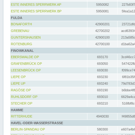
ESTE INNERES SPERRWERK AP
5950082
227b83f7
ESTE INNERES SPERRWERK BP
5950081
5fea1a12
FULDA
BONAFORTH
42900201
23721dfd
GREBENAU
42700202
acd63934
GUNTERSHAUSEN
42900100
213a585d
ROTENBURG
42700100
d1ba62a4
FINOWKANAL
EBERSWALDE OP
693170
3cd46cc7
GRAFENBRÜCK OP
693050
547422fb
LEESENBRÜCK OP
693030
f099ce74
LIEPE OP
693230
6f81b35f
LIEPE UP
693240
79d783d3
RAGÖSE OP
693190
b6bbe4f8
RUHLSDORF OP
693010
6629a4ca
STECHER OP
693210
516fbf8c
HAMME
RITTERHUDE
4940030
f49855d8
HAVEL-ODER-WASSERSTRASSE
BERLIN-SPANDAU OP
580300
e607a4b6