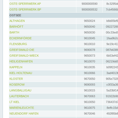
OSTE-SPERRWERK AP
9000000590
8c3295dc
OSTE-SPERRWERK BP
9000000532
7cb4566b
OSTSEE
ALTHAGEN
9650024
b8d05bf9
BARHÖFT
9650040
09227288
BARTH
9650030
00c33ed9
ECKERNFÖRDE
9610045
1faa9b2c
FLENSBURG
9610010
9e19c411
GREIFSWALD OIE
9690078
087b6386
GREIFSWALD-WIECK
9650073
6b53ef42
HEILIGENHAFEN
9610070
06219dd9
KAPPELN
9610035
b09f2243
KIEL-HOLTENAU
9610066
3ad4013f
KLOSTER
9670050
905e7328
KOSEROW
9690093
c0f33a36
LANGBALLIGAU
9610015
5a33bf14
LAUTERBACH
9670063
91922b9b
LT KIEL
9610050
736437d7
MARIENLEUCHTE
9610075
8effc15d
NEUENDORF HAFEN
9670046
492f85b8