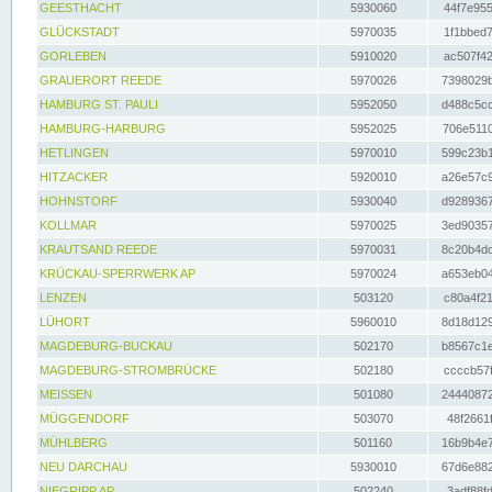
GEESTHACHT
5930060
44f7e955
GLÜCKSTADT
5970035
1f1bbed7
GORLEBEN
5910020
ac507f42
GRAUERORT REEDE
5970026
7398029b
HAMBURG ST. PAULI
5952050
d488c5cc
HAMBURG-HARBURG
5952025
706e5110
HETLINGEN
5970010
599c23b1
HITZACKER
5920010
a26e57c9
HOHNSTORF
5930040
d9289367
KOLLMAR
5970025
3ed90357
KRAUTSAND REEDE
5970031
8c20b4dc
KRÜCKAU-SPERRWERK AP
5970024
a653eb04
LENZEN
503120
c80a4f21
LÜHORT
5960010
8d18d129
MAGDEBURG-BUCKAU
502170
b8567c1e
MAGDEBURG-STROMBRÜCKE
502180
ccccb57f
MEISSEN
501080
24440872
MÜGGENDORF
503070
48f2661f
MÜHLBERG
501160
16b9b4e7
NEU DARCHAU
5930010
67d6e882
NIEGRIPP AP
502240
3adf88fd