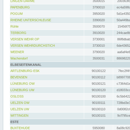
LINGEN-DARME
3500015
200363fc
PAPENBURG
3790010
ec4a598d
POGUM
3950020
5d1e4350
RHEINE UNTERSCHLEUSE
3390020
50a449ba
Rühle
3500070
15456f75
TERBORG
3910020
244cae8b
VERSEN WEHR OP
3730001
86f8dbab
VERSEN WEHRDURCHSTICH
3730010
6de43652
WEENER
3790020
aa6af4e6
Wachendorf
3500031
88698229
ELBESEITENKANAL
ARTLENBURG-ESK
90100122
7fec2f4f
BEVENSEN
90100112
b8997708
LÜNEBURG OW
90100121
c7364d1e
LÜNEBURG UW
90100120
d18033cd
OSLOSS
90100100
6c5b6422
UELZEN OW
90100111
728bd3e3
UELZEN UW
90100110
0d0082cf
WITTINGEN
90100101
9cf795ce
ESTE
BUXTEHUDE
5950080
8a08c920