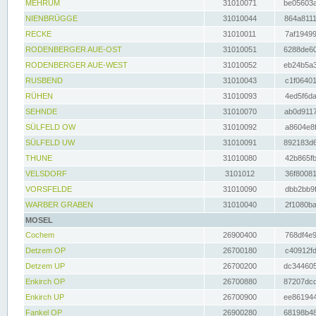
MEHRUM
31010071
be05603a
NIENBRÜGGE
31010044
864a8111
RECKE
31010011
7af19499
RODENBERGER AUE-OST
31010051
6288de60
RODENBERGER AUE-WEST
31010052
eb24b5a3
RUSBEND
31010043
c1f06401
RÜHEN
31010093
4ed5f6da
SEHNDE
31010070
ab0d9117
SÜLFELD OW
31010092
a8604e8f
SÜLFELD UW
31010091
892183d6
THUNE
31010080
42b865fb
VELSDORF
3101012
36f80081
VORSFELDE
31010090
dbb2bb9f
WARBER GRABEN
31010040
2f1080ba
MOSEL
Cochem
26900400
768df4e9
Detzem OP
26700180
c40912fd
Detzem UP
26700200
dc344605
Enkirch OP
26700880
87207dcd
Enkirch UP
26700900
ee861944
Fankel OP
26900280
68198b48