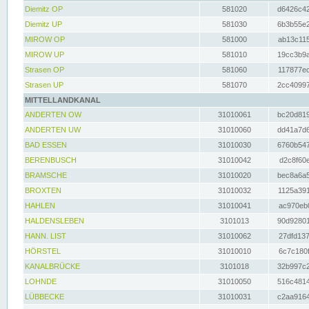
Diemitz OP
581020
d6426c42
Diemitz UP
581030
6b3b55e2
MIROW OP
581000
ab13c115
MIROW UP
581010
19cc3b9a
Strasen OP
581060
117877ec
Strasen UP
581070
2cc40997
MITTELLANDKANAL
ANDERTEN OW
31010061
bc20d819
ANDERTEN UW
31010060
dd41a7d6
BAD ESSEN
31010030
6760b547
BERENBUSCH
31010042
d2c8f60e
BRAMSCHE
31010020
bec8a6a5
BROXTEN
31010032
1125a391
HAHLEN
31010041
ac970eb0
HALDENSLEBEN
3101013
90d92801
HANN. LIST
31010062
27dfd137
HÖRSTEL
31010010
6c7c180f
KANALBRÜCKE
3101018
32b997c2
LOHNDE
31010050
516c4814
LÜBBECKE
31010031
c2aa9164