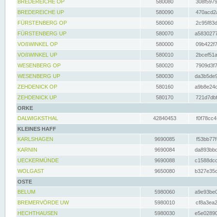
BREDEREICHE OP
580080
308f5979
BREDEREICHE UP
580090
470acd2a
FÜRSTENBERG OP
580060
2c95f83d
FÜRSTENBERG UP
580070
a5830277
VOßWINKEL OP
580000
09b422f7
VOßWINKEL UP
580010
2bcef51a
WESENBERG OP
580020
7909d3f7
WESENBERG UP
580030
da3b5de9
ZEHDENICK OP
580160
a9b8e24c
ZEHDENICK UP
580170
721d7dbf
ORKE
DALWIGKSTHAL
42840453
f0f78cc4
KLEINES HAFF
KARLSHAGEN
9690085
f53bb77f
KARNIN
9690084
da893bbd
UECKERMÜNDE
9690088
c1588dcc
WOLGAST
9650080
b327e35c
OSTE
BELUM
5980060
a9e93be0
BREMERVÖRDE UW
5980010
cf8a3ea2
HECHTHAUSEN
5980030
e5e02890