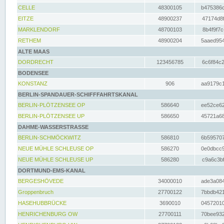
CELLE
48300105
b475386c
EITZE
48900237
47174d8f
MARKLENDORF
48700103
8b4f9f7c
RETHEM
48900204
5aaed954
ALTE MAAS
DORDRECHT
123456785
6c6f84c2
BODENSEE
KONSTANZ
906
aa9179c1
BERLIN-SPANDAUER-SCHIFFFAHRTSKANAL
BERLIN-PLÖTZENSEE OP
586640
ee52ce62
BERLIN-PLÖTZENSEE UP
586650
45721a68
DAHME-WASSERSTRASSE
BERLIN-SCHMÖCKWITZ
586810
6b595707
NEUE MÜHLE SCHLEUSE OP
586270
0e0dbcc9
NEUE MÜHLE SCHLEUSE UP
586280
c9a6c3bf
DORTMUND-EMS-KANAL
BERGESHÖVEDE
34000010
ade3a084
Groppenbruch
27700122
7bbdb421
HASEHUBBRÜCKE
3690010
04572010
HENRICHENBURG OW
27700111
70bee932