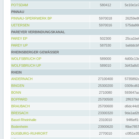
POTSDAM
580412
5e10e1e7
PINNAU
PINNAU-SPERRWERK BP
5970018
26259e8f
UETERSEN
5970016
575da86f
PAREYER VERBINDUNGSKANAL
PAREY EP
502300
25ca1bef
PAREY UP
587530
bafddcbf
RHEINSBERGER GEWÄSSER
WOLFSBRUCH OP
589000
4d00c13e
WOLFSBRUCH UP
589010
3d43a8d7
RHEIN
ANDERNACH
27100400
5735892a
BINGEN
25300200
0309cd61
BONN
2710080
593647aa
BOPPARD
25700500
2ff6379d
BRAUBACH
25700600
d6dc44d1
BREISACH
23300320
9da1ad2b
Basel-Rheinhalle
2310010
94f6eff1
Bodenheim
23900620
f6be7857
DUISBURG-RUHRORT
2770010
c0f51e35