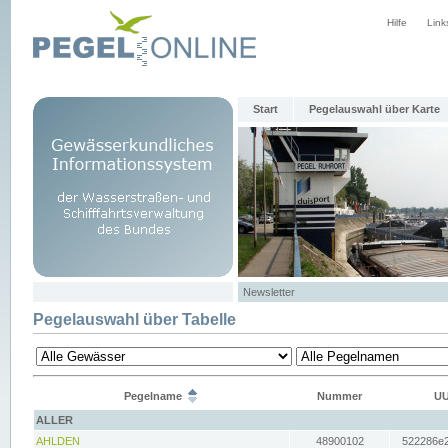
Hilfe
Link
Start
Pegelauswahl über Karte
Newsletter
Pegelauswahl über Tabelle
Pegelname
Nummer
UU
ALLER
AHLDEN
48900102
522286e2