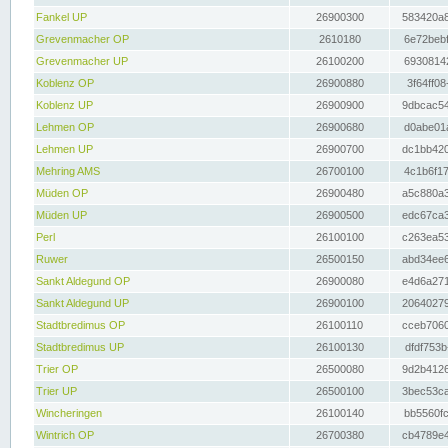
Fankel UP
26900300
583420a8
Grevenmacher OP
2610180
6e72bebf
Grevenmacher UP
26100200
69308142
Koblenz OP
26900880
3f64ff08
Koblenz UP
26900900
9dbcac54
Lehmen OP
26900680
d0abe01a
Lehmen UP
26900700
dc1bb420
Mehring AMS
26700100
4c1b6f17
Müden OP
26900480
a5c880a3
Müden UP
26900500
edc67ca3
Perl
26100100
c263ea53
Ruwer
26500150
abd34ee6
Sankt Aldegund OP
26900080
e4d6a271
Sankt Aldegund UP
26900100
20640279
Stadtbredimus OP
26100110
cceb7060
Stadtbredimus UP
26100130
dfdf753b
Trier OP
26500080
9d2b4126
Trier UP
26500100
3bec53ca
Wincheringen
26100140
bb5560fc
Wintrich OP
26700380
cb4789e4