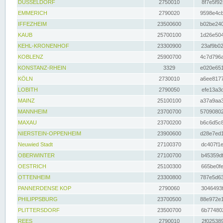
DÜSSELDORF
2750010
8f7e5f92
EMMERICH
2790020
9598e4cb
IFFEZHEIM
23500600
b02be240
KAUB
25700100
1d26e504
KEHL-KRONENHOF
23300900
23af9b02
KOBLENZ
25900700
4c7d796a
KONSTANZ-RHEIN
3329
e020e651
KÖLN
2730010
a6ee8177
LOBITH
2790050
efe13a3d
MAINZ
25100100
a37a9aa3
MANNHEIM
23700700
57090802
MAXAU
23700200
b6c6d5c8
NIERSTEIN-OPPENHEIM
23900600
d28e7ed1
Neuwied Stadt
27100370
dc407f1e
OBERWINTER
27100700
b45359df
OESTRICH
25100300
665be0fe
OTTENHEIM
23300800
787e5d63
PANNERDENSE KOP
2790060
3046493f
PHILIPPSBURG
23700500
88e972e1
PLITTERSDORF
23500700
6b774802
REES
2790010
2f025389