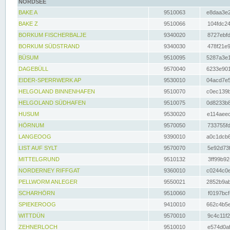
NORDSEE
BAKE A
9510063
e8daa3e2
BAKE Z
9510066
104fdc24
BORKUM FISCHERBALJE
9340020
8727ebfd
BORKUM SÜDSTRAND
9340030
478f21e9
BÜSUM
9510095
5287a3e1
DAGEBÜLL
9570040
6233e901
EIDER-SPERRWERK AP
9530010
04acd7e5
HELGOLAND BINNENHAFEN
9510070
c0ec139b
HELGOLAND SÜDHAFEN
9510075
0d8233b8
HUSUM
9530020
e114aeec
HÖRNUM
9570050
733755fd
LANGEOOG
9390010
a0c1dcb6
LIST AUF SYLT
9570070
5e92d73f
MITTELGRUND
9510132
3ff99b92
NORDERNEY RIFFGAT
9360010
c0244c0e
PELLWORM ANLEGER
9550021
2852b9ab
SCHARHÖRN
9510060
f0197bcf
SPIEKEROOG
9410010
662c4b5e
WITTDÜN
9570010
9c4c11f2
ZEHNERLOCH
9510010
e574d0af