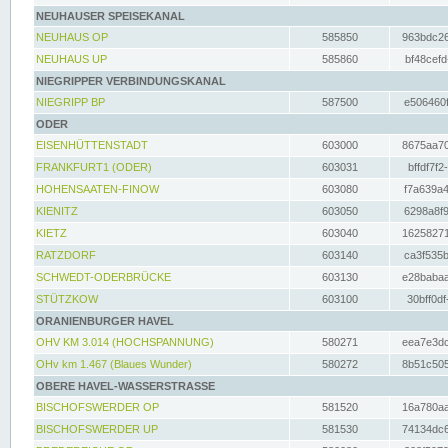
NEUHAUSER SPEISEKANAL
NEUHAUS OP
585850
963bdc26
NEUHAUS UP
585860
bf48cefd
NIEGRIPPER VERBINDUNGSKANAL
NIEGRIPP BP
587500
e506460f
ODER
EISENHÜTTENSTADT
603000
8675aa70
FRANKFURT1 (ODER)
603031
bffdf7f2
HOHENSAATEN-FINOW
603080
f7a639a4
KIENITZ
603050
6298a8f9
KIETZ
603040
16258271
RATZDORF
603140
ca3f535b
SCHWEDT-ODERBRÜCKE
603130
e28babaa
STÜTZKOW
603100
30bff0df
ORANIENBURGER HAVEL
OHV KM 3.014 (HOCHSPANNUNG)
580271
eea7e3dc
OHv km 1.467 (Blaues Wunder)
580272
8b51c505
OBERE HAVEL-WASSERSTRASSE
BISCHOFSWERDER OP
581520
16a780aa
BISCHOFSWERDER UP
581530
74134dc6