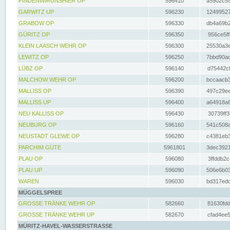
FINDENWIRUNSHIER OP
596410
a5902c55
GARWITZ UP
596230
12499527
GRABOW OP
596330
db4a69b2
GÜRITZ OP
596350
956ce5ff
KLEIN LAASCH WEHR OP
596300
25530a3e
LEWITZ OP
596250
7bbd90ad
LÜBZ OP
596140
d75442cf
MALCHOW WEHR OP
596200
bccaacb3
MALLISS OP
596390
497c29ee
MALLISS UP
596400
a64918a6
NEU KALLISS OP
596430
30739ff3
NEUBURG OP
596160
541c508a
NEUSTADT GLEWE OP
596280
c4381eb3
PARCHIM GÜTE
5961801
3dec3921
PLAU OP
596080
3ffddb2c
PLAU UP
596090
506e6b03
WAREN
596030
bd317edd
MÜGGELSPREE
GROSSE TRÄNKE WEHR OP
582660
81630fdd
GROSSE TRÄNKE WEHR UP
582670
cfad4ee5
MÜRITZ-HAVEL-WASSERSTRASSE