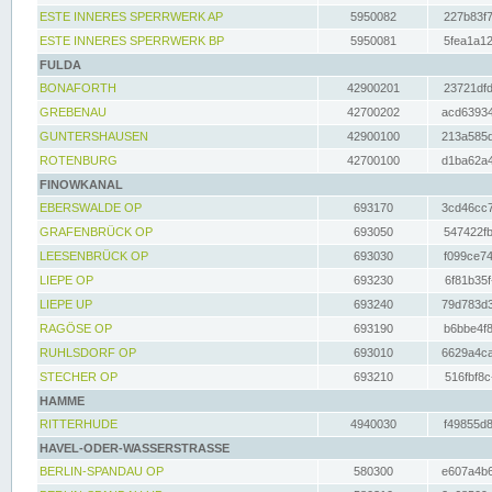
ESTE INNERES SPERRWERK AP
5950082
227b83f7
ESTE INNERES SPERRWERK BP
5950081
5fea1a12
FULDA
BONAFORTH
42900201
23721dfd
GREBENAU
42700202
acd63934
GUNTERSHAUSEN
42900100
213a585d
ROTENBURG
42700100
d1ba62a4
FINOWKANAL
EBERSWALDE OP
693170
3cd46cc7
GRAFENBRÜCK OP
693050
547422fb
LEESENBRÜCK OP
693030
f099ce74
LIEPE OP
693230
6f81b35f
LIEPE UP
693240
79d783d3
RAGÖSE OP
693190
b6bbe4f8
RUHLSDORF OP
693010
6629a4ca
STECHER OP
693210
516fbf8c
HAMME
RITTERHUDE
4940030
f49855d8
HAVEL-ODER-WASSERSTRASSE
BERLIN-SPANDAU OP
580300
e607a4b6