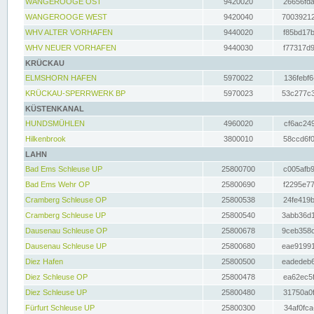
WANGEROOGE OST
9420020
26656fda
WANGEROOGE WEST
9420040
70039212
WHV ALTER VORHAFEN
9440020
f85bd17b
WHV NEUER VORHAFEN
9440030
f77317d9
KRÜCKAU
ELMSHORN HAFEN
5970022
136febf6
KRÜCKAU-SPERRWERK BP
5970023
53c277c3
KÜSTENKANAL
HUNDSMÜHLEN
4960020
cf6ac249
Hilkenbrook
3800010
58ccd6f0
LAHN
Bad Ems Schleuse UP
25800700
c005afb9
Bad Ems Wehr OP
25800690
f2295e77
Cramberg Schleuse OP
25800538
24fe419b
Cramberg Schleuse UP
25800540
3abb36d1
Dausenau Schleuse OP
25800678
9ceb358c
Dausenau Schleuse UP
25800680
eae91991
Diez Hafen
25800500
eadedeb6
Diez Schleuse OP
25800478
ea62ec5f
Diez Schleuse UP
25800480
31750a0f
Fürfurt Schleuse UP
25800300
34af0fca