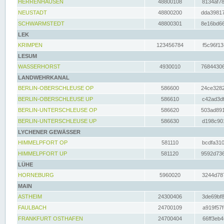
HERRENHAUSEN
48800108
8134af78
NEUSTADT
48800200
dda39817
SCHWARMSTEDT
48800301
8e16bd66
LEK
KRIMPEN
123456784
f5c96f13
LESUM
WASSERHORST
4930010
76844306
LANDWEHRKANAL
BERLIN-OBERSCHLEUSE OP
586600
24ce3282
BERLIN-OBERSCHLEUSE UP
586610
c42ad3df
BERLIN-UNTERSCHLEUSE OP
586620
503ad891
BERLIN-UNTERSCHLEUSE UP
586630
d198c901
LYCHENER GEWÄSSER
HIMMELPFORT OP
581110
bcdfa310
HIMMELPFORT UP
581120
9592d736
LÜHE
HORNEBURG
5960020
3244d787
MAIN
ASTHEIM
24300406
3de69bf8
FAULBACH
24700109
a919f57f
FRANKFURT OSTHAFEN
24700404
66ff3eb4