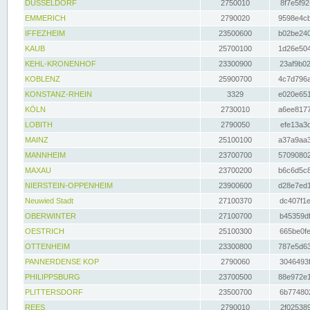
DÜSSELDORF
2750010
8f7e5f92
EMMERICH
2790020
9598e4cb
IFFEZHEIM
23500600
b02be240
KAUB
25700100
1d26e504
KEHL-KRONENHOF
23300900
23af9b02
KOBLENZ
25900700
4c7d796a
KONSTANZ-RHEIN
3329
e020e651
KÖLN
2730010
a6ee8177
LOBITH
2790050
efe13a3d
MAINZ
25100100
a37a9aa3
MANNHEIM
23700700
57090802
MAXAU
23700200
b6c6d5c8
NIERSTEIN-OPPENHEIM
23900600
d28e7ed1
Neuwied Stadt
27100370
dc407f1e
OBERWINTER
27100700
b45359df
OESTRICH
25100300
665be0fe
OTTENHEIM
23300800
787e5d63
PANNERDENSE KOP
2790060
3046493f
PHILIPPSBURG
23700500
88e972e1
PLITTERSDORF
23500700
6b774802
REES
2790010
2f025389