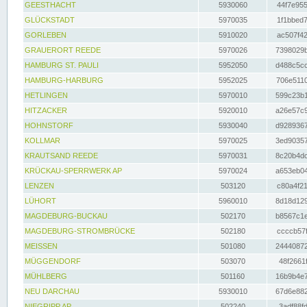
GEESTHACHT
5930060
44f7e955
GLÜCKSTADT
5970035
1f1bbed7
GORLEBEN
5910020
ac507f42
GRAUERORT REEDE
5970026
7398029b
HAMBURG ST. PAULI
5952050
d488c5cc
HAMBURG-HARBURG
5952025
706e5110
HETLINGEN
5970010
599c23b1
HITZACKER
5920010
a26e57c9
HOHNSTORF
5930040
d9289367
KOLLMAR
5970025
3ed90357
KRAUTSAND REEDE
5970031
8c20b4dc
KRÜCKAU-SPERRWERK AP
5970024
a653eb04
LENZEN
503120
c80a4f21
LÜHORT
5960010
8d18d129
MAGDEBURG-BUCKAU
502170
b8567c1e
MAGDEBURG-STROMBRÜCKE
502180
ccccb57f
MEISSEN
501080
24440872
MÜGGENDORF
503070
48f2661f
MÜHLBERG
501160
16b9b4e7
NEU DARCHAU
5930010
67d6e882
NIEGRIPP AP
502240
3adf88fd