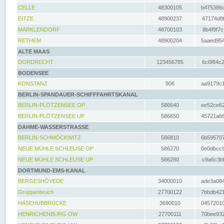
CELLE
48300105
b475386c
EITZE
48900237
47174d8f
MARKLENDORF
48700103
8b4f9f7c
RETHEM
48900204
5aaed954
ALTE MAAS
DORDRECHT
123456785
6c6f84c2
BODENSEE
KONSTANZ
906
aa9179c1
BERLIN-SPANDAUER-SCHIFFFAHRTSKANAL
BERLIN-PLÖTZENSEE OP
586640
ee52ce62
BERLIN-PLÖTZENSEE UP
586650
45721a68
DAHME-WASSERSTRASSE
BERLIN-SCHMÖCKWITZ
586810
6b595707
NEUE MÜHLE SCHLEUSE OP
586270
0e0dbcc9
NEUE MÜHLE SCHLEUSE UP
586280
c9a6c3bf
DORTMUND-EMS-KANAL
BERGESHÖVEDE
34000010
ade3a084
Groppenbruch
27700122
7bbdb421
HASEHUBBRÜCKE
3690010
04572010
HENRICHENBURG OW
27700111
70bee932