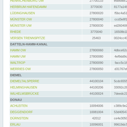
HENRICHENBURG UW
27700133
e6b68bc2
HERBRUM HAFENDAMM
3770030
8177a148
LÜDINGHAUSEN
27800020
f5bc4a51
MÜNSTER OW
27800040
ccd3e8f1
MÜNSTER UW
27800030
ed260406
RHEDE
3770040
16508b11
VERSEN TRENNSPITZE
25463
0024cc40
DATTELN-HAMM-KANAL
HAMM OW
27800060
4dbce62d
HAMM UW
27800080
4ef9dd9c
WALTROP
27800090
facc5c16
WERRIES OW
27800050
d31767ef
DIEMEL
DIEMELTALSPERRE
44100104
5cdc6555
HELMINGHAUSEN
44100206
33092c28
WILHELMSBRÜCKE
44100024
7deedc21
DONAU
ACHLEITEN
10094006
c389c9e2
DEGGENDORF
10081004
53d40547
DÜRNSTEIN
42012
ce4e3050
ERLAU
10096001
99619dc5