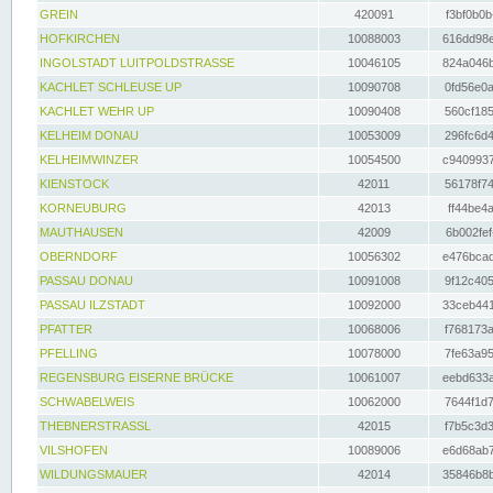
GREIN
420091
f3bf0b0b
HOFKIRCHEN
10088003
616dd98e
INGOLSTADT LUITPOLDSTRASSE
10046105
824a046b
KACHLET SCHLEUSE UP
10090708
0fd56e0a
KACHLET WEHR UP
10090408
560cf185
KELHEIM DONAU
10053009
296fc6d4
KELHEIMWINZER
10054500
c9409937
KIENSTOCK
42011
56178f74
KORNEUBURG
42013
ff44be4a
MAUTHAUSEN
42009
6b002fef
OBERNDORF
10056302
e476bcad
PASSAU DONAU
10091008
9f12c405
PASSAU ILZSTADT
10092000
33ceb441
PFATTER
10068006
f768173a
PFELLING
10078000
7fe63a95
REGENSBURG EISERNE BRÜCKE
10061007
eebd633a
SCHWABELWEIS
10062000
7644f1d7
THEBNERSTRASSL
42015
f7b5c3d3
VILSHOFEN
10089006
e6d68ab7
WILDUNGSMAUER
42014
35846b8b