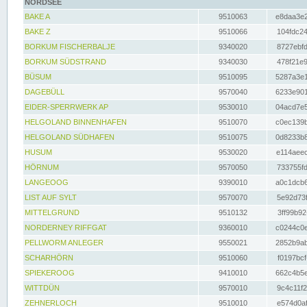
NORDSEE
BAKE A
9510063
e8daa3e2
BAKE Z
9510066
104fdc24
BORKUM FISCHERBALJE
9340020
8727ebfd
BORKUM SÜDSTRAND
9340030
478f21e9
BÜSUM
9510095
5287a3e1
DAGEBÜLL
9570040
6233e901
EIDER-SPERRWERK AP
9530010
04acd7e5
HELGOLAND BINNENHAFEN
9510070
c0ec139b
HELGOLAND SÜDHAFEN
9510075
0d8233b8
HUSUM
9530020
e114aeec
HÖRNUM
9570050
733755fd
LANGEOOG
9390010
a0c1dcb6
LIST AUF SYLT
9570070
5e92d73f
MITTELGRUND
9510132
3ff99b92
NORDERNEY RIFFGAT
9360010
c0244c0e
PELLWORM ANLEGER
9550021
2852b9ab
SCHARHÖRN
9510060
f0197bcf
SPIEKEROOG
9410010
662c4b5e
WITTDÜN
9570010
9c4c11f2
ZEHNERLOCH
9510010
e574d0af