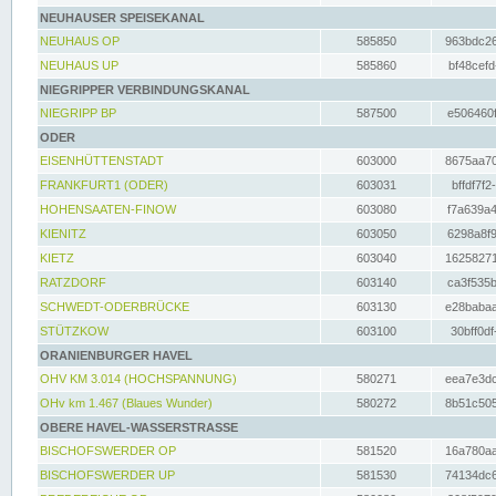
NEUHAUSER SPEISEKANAL
NEUHAUS OP
585850
963bdc26
NEUHAUS UP
585860
bf48cefd
NIEGRIPPER VERBINDUNGSKANAL
NIEGRIPP BP
587500
e506460f
ODER
EISENHÜTTENSTADT
603000
8675aa70
FRANKFURT1 (ODER)
603031
bffdf7f2
HOHENSAATEN-FINOW
603080
f7a639a4
KIENITZ
603050
6298a8f9
KIETZ
603040
16258271
RATZDORF
603140
ca3f535b
SCHWEDT-ODERBRÜCKE
603130
e28babaa
STÜTZKOW
603100
30bff0df
ORANIENBURGER HAVEL
OHV KM 3.014 (HOCHSPANNUNG)
580271
eea7e3dc
OHv km 1.467 (Blaues Wunder)
580272
8b51c505
OBERE HAVEL-WASSERSTRASSE
BISCHOFSWERDER OP
581520
16a780aa
BISCHOFSWERDER UP
581530
74134dc6