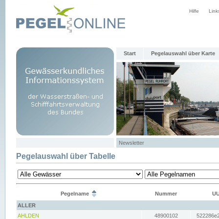
Hilfe
Link
Start
Pegelauswahl über Karte
Newsletter
Pegelauswahl über Tabelle
Pegelname
Nummer
UU
ALLER
AHLDEN
48900102
522286e2