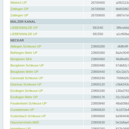
Wintrich UP
26700400
a392113c
Zeltingen OP
26700580
8b802863
Zeltingen UP
26700600
d867e7e9
MALZER KANAL
LIEBENWALDE OP
581540
3f8ceb6d
LIEBENWALDE UP
581550
a1cf60be
NECKAR
Aldingen Schleuse UP
23800280
dfdfb4ff
Beihingen Wehr UP
23800360
8a2e3048
Besigheim SKA
23800460
46d8ed02
Besigheim Schleuse UP
23800480
57db82c7
Besigheim Wehr UP
23800440
42c11b7a
Cannstatt Schleuse UP
23800240
7068d262
Deizisau Schleuse UP
23800120
c5b6243d
Esslingen Schleuse UP
23800180
130a3761
Esslingen Wehr OP
23800176
31c32a38
Feudenheim Schleuse UP
23800840
48a939b9
Gundelsheim UP
23800620
fc1072e4
Guttenbach Schleuse UP
23800660
bd36404b
Hassmersheim AMS
23800630
0e1b8ae0
Heidelberg UP
23800760
827b2685