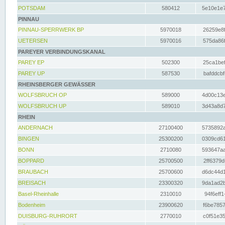
POTSDAM
580412
5e10e1e7
PINNAU
PINNAU-SPERRWERK BP
5970018
26259e8f
UETERSEN
5970016
575da86f
PAREYER VERBINDUNGSKANAL
PAREY EP
502300
25ca1bef
PAREY UP
587530
bafddcbf
RHEINSBERGER GEWÄSSER
WOLFSBRUCH OP
589000
4d00c13e
WOLFSBRUCH UP
589010
3d43a8d7
RHEIN
ANDERNACH
27100400
5735892a
BINGEN
25300200
0309cd61
BONN
2710080
593647aa
BOPPARD
25700500
2ff6379d
BRAUBACH
25700600
d6dc44d1
BREISACH
23300320
9da1ad2b
Basel-Rheinhalle
2310010
94f6eff1
Bodenheim
23900620
f6be7857
DUISBURG-RUHRORT
2770010
c0f51e35