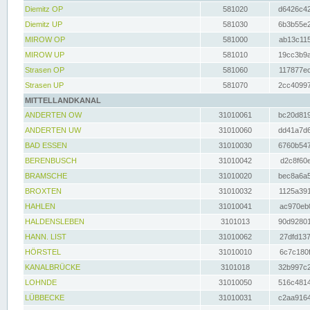
Diemitz OP
581020
d6426c42
Diemitz UP
581030
6b3b55e2
MIROW OP
581000
ab13c115
MIROW UP
581010
19cc3b9a
Strasen OP
581060
117877ec
Strasen UP
581070
2cc40997
MITTELLANDKANAL
ANDERTEN OW
31010061
bc20d819
ANDERTEN UW
31010060
dd41a7d6
BAD ESSEN
31010030
6760b547
BERENBUSCH
31010042
d2c8f60e
BRAMSCHE
31010020
bec8a6a5
BROXTEN
31010032
1125a391
HAHLEN
31010041
ac970eb0
HALDENSLEBEN
3101013
90d92801
HANN. LIST
31010062
27dfd137
HÖRSTEL
31010010
6c7c180f
KANALBRÜCKE
3101018
32b997c2
LOHNDE
31010050
516c4814
LÜBBECKE
31010031
c2aa9164