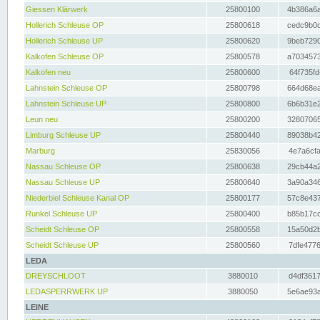
Giessen Klärwerk
25800100
4b386a6a
Hollerich Schleuse OP
25800618
cedc9b0c
Hollerich Schleuse UP
25800620
9beb7290
Kalkofen Schleuse OP
25800578
a7034573
Kalkofen neu
25800600
64f735fd
Lahnstein Schleuse OP
25800798
664d68ea
Lahnstein Schleuse UP
25800800
6b6b31e2
Leun neu
25800200
32807065
Limburg Schleuse UP
25800440
89038b42
Marburg
25830056
4e7a6cfa
Nassau Schleuse OP
25800638
29cb44a2
Nassau Schleuse UP
25800640
3a90a346
Niederbiel Schleuse Kanal OP
25800177
57c8e437
Runkel Schleuse UP
25800400
b85b17cc
Scheidt Schleuse OP
25800558
15a50d2b
Scheidt Schleuse UP
25800560
7dfe4776
LEDA
DREYSCHLOOT
3880010
d4df3617
LEDASPERRWERK UP
3880050
5e6ae93a
LEINE