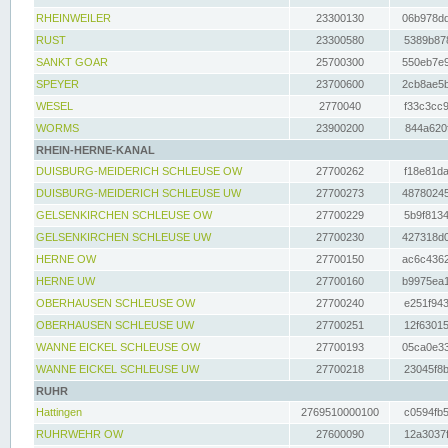
RHEINWEILER
23300130
06b978dd
RUST
23300580
5389b878
SANKT GOAR
25700300
550eb7e9
SPEYER
23700600
2cb8ae5b
WESEL
2770040
f33c3cc9
WORMS
23900200
844a620f
RHEIN-HERNE-KANAL
DUISBURG-MEIDERICH SCHLEUSE OW
27700262
f18e81da
DUISBURG-MEIDERICH SCHLEUSE UW
27700273
48780245
GELSENKIRCHEN SCHLEUSE OW
27700229
5b9f8134
GELSENKIRCHEN SCHLEUSE UW
27700230
427318d0
HERNE OW
27700150
ac6c4362
HERNE UW
27700160
b9975ea1
OBERHAUSEN SCHLEUSE OW
27700240
e251f943
OBERHAUSEN SCHLEUSE UW
27700251
12f63015
WANNE EICKEL SCHLEUSE OW
27700193
05ca0e33
WANNE EICKEL SCHLEUSE UW
27700218
23045f8b
RUHR
Hattingen
2769510000100
c0594fb5
RUHRWEHR OW
27600090
12a3037f