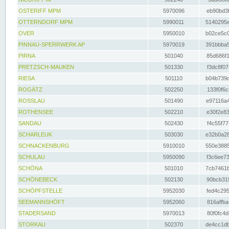
OSTERIFF MPM
5970096
eb90bd3f
OTTERNDORF MPM
5990011
5140295e
OVER
5950010
b02ce5c0
PINNAU-SPERRWERK AP
5970019
391bbba5
PIRNA
501040
85d686f1
PRETZSCH-MAUKEN
501330
f3dc8f07
RIESA
501110
b04b739d
ROGÄTZ
502250
133f0f6c
ROSSLAU
501490
e97116a4
ROTHENSEE
502210
e30f2e83
SANDAU
502430
f4c55f77
SCHARLEUK
503030
e32b0a28
SCHNACKENBURG
5910010
550e3885
SCHULAU
5950090
f3c6ee73
SCHÖNA
501010
7cb7461b
SCHÖNEBECK
502130
90bcb315
SCHÖPFSTELLE
5952030
fed4c295
SEEMANNSHÖFT
5952060
816affba
STADERSAND
5970013
80f0fc4d
STORKAU
502370
de4cc1db