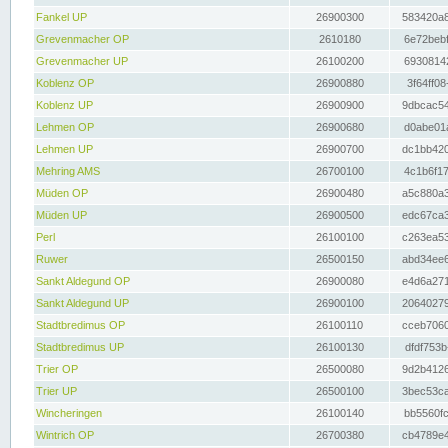
Fankel UP
26900300
583420a8
Grevenmacher OP
2610180
6e72bebf
Grevenmacher UP
26100200
69308142
Koblenz OP
26900880
3f64ff08
Koblenz UP
26900900
9dbcac54
Lehmen OP
26900680
d0abe01a
Lehmen UP
26900700
dc1bb420
Mehring AMS
26700100
4c1b6f17
Müden OP
26900480
a5c880a3
Müden UP
26900500
edc67ca3
Perl
26100100
c263ea53
Ruwer
26500150
abd34ee6
Sankt Aldegund OP
26900080
e4d6a271
Sankt Aldegund UP
26900100
20640279
Stadtbredimus OP
26100110
cceb7060
Stadtbredimus UP
26100130
dfdf753b
Trier OP
26500080
9d2b4126
Trier UP
26500100
3bec53ca
Wincheringen
26100140
bb5560fc
Wintrich OP
26700380
cb4789e4