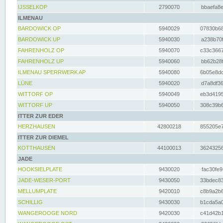
IJSSELKOP
2790070
bbaefa8e
ILMENAU
BARDOWICK OP
5940029
07830b68
BARDOWICK UP
5940030
a238b70f
FAHRENHOLZ OP
5940070
c33c3667
FAHRENHOLZ UP
5940060
bb62b28f
ILMENAU SPERRWERK AP
5940080
6b05e8dc
LÜNE
5940020
d7a8df36
WITTORF OP
5940049
eb3d4195
WITTORF UP
5940050
308c39b6
ITTER ZUR EDER
HERZHAUSEN
42800218
855205e7
ITTER ZUR DIEMEL
KOTTHAUSEN
44100013
36243256
JADE
HOOKSIELPLATE
9430020
fac30fe9
JADE-WESER-PORT
9430050
33bdec83
MELLUMPLATE
9420010
c8b9a2b6
SCHILLIG
9430030
b1cda5a0
WANGEROOGE NORD
9420030
c41d42b1