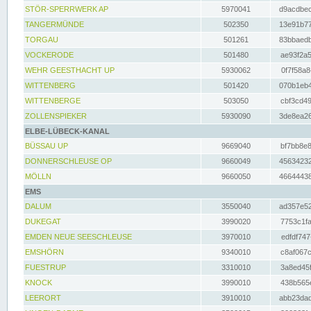
STÖR-SPERRWERK AP
5970041
d9acdbec
TANGERMÜNDE
502350
13e91b77
TORGAU
501261
83bbaedb
VOCKERODE
501480
ae93f2a5
WEHR GEESTHACHT UP
5930062
0f7f58a8
WITTENBERG
501420
070b1eb4
WITTENBERGE
503050
cbf3cd49
ZOLLENSPIEKER
5930090
3de8ea26
ELBE-LÜBECK-KANAL
BÜSSAU UP
9669040
bf7bb8e8
DONNERSCHLEUSE OP
9660049
45634232
MÖLLN
9660050
46644438
EMS
DALUM
3550040
ad357e52
DUKEGAT
3990020
7753c1fa
EMDEN NEUE SEESCHLEUSE
3970010
edfdf747
EMSHÖRN
9340010
c8af067c
FUESTRUP
3310010
3a8ed45f
KNOCK
3990010
438b565e
LEERORT
3910010
abb23dad