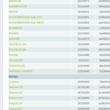
MEHRUM
31010071
be05603a
NIENBRÜGGE
31010044
864a8111
RECKE
31010011
7af19499
RODENBERGER AUE-OST
31010051
6288de60
RODENBERGER AUE-WEST
31010052
eb24b5a3
RUSBEND
31010043
c1f06401
RÜHEN
31010093
4ed5f6da
SEHNDE
31010070
ab0d9117
SÜLFELD OW
31010092
a8604e8f
SÜLFELD UW
31010091
892183d6
THUNE
31010080
42b865fb
VELSDORF
3101012
36f80081
VORSFELDE
31010090
dbb2bb9f
WARBER GRABEN
31010040
2f1080ba
MOSEL
Cochem
26900400
768df4e9
Detzem OP
26700180
c40912fd
Detzem UP
26700200
dc344605
Enkirch OP
26700880
87207dcd
Enkirch UP
26700900
ee861944
Fankel OP
26900280
68198b48