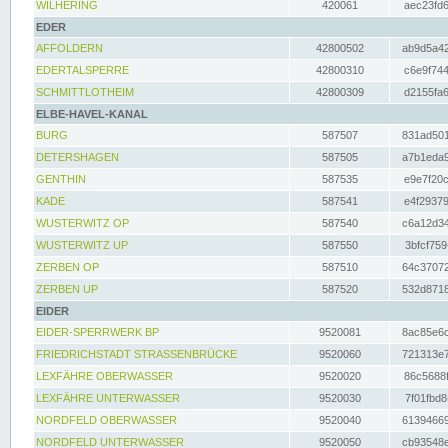
WILHERING
420061
aec23fd6
EDER
AFFOLDERN
42800502
ab9d5a42
EDERTALSPERRE
42800310
c6e9f744
SCHMITTLOTHEIM
42800309
d2155fa6
ELBE-HAVEL-KANAL
BURG
587507
831ad501
DETERSHAGEN
587505
a7b1eda9
GENTHIN
587535
e9e7f20c
KADE
587541
e4f29379
WUSTERWITZ OP
587540
c6a12d34
WUSTERWITZ UP
587550
3bfcf759
ZERBEN OP
587510
64c37072
ZERBEN UP
587520
532d8718
EIDER
EIDER-SPERRWERK BP
9520081
8ac85e6c
FRIEDRICHSTADT STRASSENBRÜCKE
9520060
721313e7
LEXFÄHRE OBERWASSER
9520020
86c5688f
LEXFÄHRE UNTERWASSER
9520030
7f01fbd8
NORDFELD OBERWASSER
9520040
61394669
NORDFELD UNTERWASSER
9520050
cb93548e