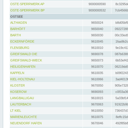
OSTE-SPERRWERK AP
9000000590
8c3295dc
OSTE-SPERRWERK BP
9000000532
7cb4566b
OSTSEE
ALTHAGEN
9650024
b8d05bf9
BARHÖFT
9650040
09227288
BARTH
9650030
00c33ed9
ECKERNFÖRDE
9610045
1faa9b2c
FLENSBURG
9610010
9e19c411
GREIFSWALD OIE
9690078
087b6386
GREIFSWALD-WIECK
9650073
6b53ef42
HEILIGENHAFEN
9610070
06219dd9
KAPPELN
9610035
b09f2243
KIEL-HOLTENAU
9610066
3ad4013f
KLOSTER
9670050
905e7328
KOSEROW
9690093
c0f33a36
LANGBALLIGAU
9610015
5a33bf14
LAUTERBACH
9670063
91922b9b
LT KIEL
9610050
736437d7
MARIENLEUCHTE
9610075
8effc15d
NEUENDORF HAFEN
9670046
492f85b8