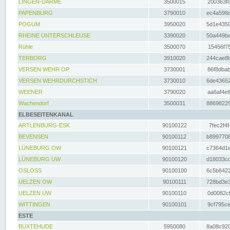
LINGEN-DARME
3500015
200363fc
PAPENBURG
3790010
ec4a598d
POGUM
3950020
5d1e4350
RHEINE UNTERSCHLEUSE
3390020
50a449ba
Rühle
3500070
15456f75
TERBORG
3910020
244cae8b
VERSEN WEHR OP
3730001
86f8dbab
VERSEN WEHRDURCHSTICH
3730010
6de43652
WEENER
3790020
aa6af4e6
Wachendorf
3500031
88698229
ELBESEITENKANAL
ARTLENBURG-ESK
90100122
7fec2f4f
BEVENSEN
90100112
b8997708
LÜNEBURG OW
90100121
c7364d1e
LÜNEBURG UW
90100120
d18033cd
OSLOSS
90100100
6c5b6422
UELZEN OW
90100111
728bd3e3
UELZEN UW
90100110
0d0082cf
WITTINGEN
90100101
9cf795ce
ESTE
BUXTEHUDE
5950080
8a08c920