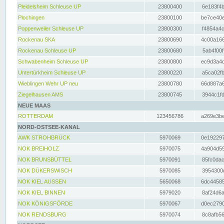
Pleidelsheim Schleuse UP
23800400
6e183f4b
Plochingen
23800100
be7ce40e
Poppenweiler Schleuse UP
23800300
f4854a4c
Rockenau SKA
23800690
4c00a166
Rockenau Schleuse UP
23800680
5ab4f00f
Schwabenheim Schleuse UP
23800800
ec9d3a4d
Untertürkheim Schleuse UP
23800220
a5ca02fb
Wieblingen Wehr UP neu
23800780
66d887a6
Ziegelhausen AMS
23800745
3944c1fd
NEUE MAAS
ROTTERDAM
123456786
a269e3be
NORD-OSTSEE-KANAL
AWK STROHBRÜCK
5970069
0e192297
NOK BREIHOLZ
5970075
4a904d59
NOK BRUNSBÜTTEL
5970091
85fc0dac
NOK DÜKERSWISCH
5970085
3954300d
NOK KIEL AUSSEN
5650068
6dc44585
NOK KIEL BINNEN
5979020
8af24d6a
NOK KÖNIGSFÖRDE
5970067
d0ec2790
NOK RENDSBURG
5970074
8c8afb56