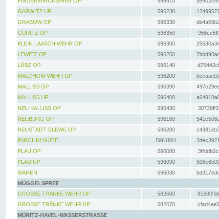
FINDENWIRUNSHIER OP
596410
a5902c55
GARWITZ UP
596230
12499527
GRABOW OP
596330
db4a69b2
GÜRITZ OP
596350
956ce5ff
KLEIN LAASCH WEHR OP
596300
25530a3e
LEWITZ OP
596250
7bbd90ad
LÜBZ OP
596140
d75442cf
MALCHOW WEHR OP
596200
bccaacb3
MALLISS OP
596390
497c29ee
MALLISS UP
596400
a64918a6
NEU KALLISS OP
596430
30739ff3
NEUBURG OP
596160
541c508a
NEUSTADT GLEWE OP
596280
c4381eb3
PARCHIM GÜTE
5961801
3dec3921
PLAU OP
596080
3ffddb2c
PLAU UP
596090
506e6b03
WAREN
596030
bd317edd
MÜGGELSPREE
GROSSE TRÄNKE WEHR OP
582660
81630fdd
GROSSE TRÄNKE WEHR UP
582670
cfad4ee5
MÜRITZ-HAVEL-WASSERSTRASSE