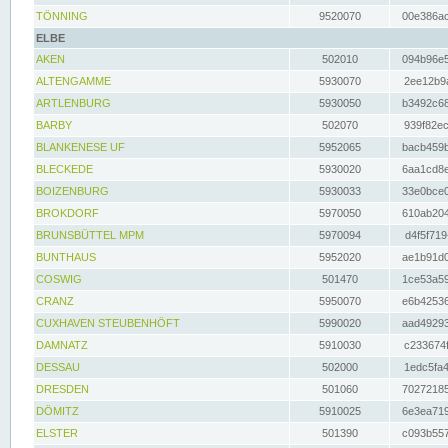
TÖNNING
9520070
00e386ac
ELBE
AKEN
502010
094b96e5
ALTENGAMME
5930070
2ee12b9a
ARTLENBURG
5930050
b3492c68
BARBY
502070
939f82ec
BLANKENESE UF
5952065
bacb459b
BLECKEDE
5930020
6aa1cd8e
BOIZENBURG
5930033
33e0bce0
BROKDORF
5970050
610ab204
BRUNSBÜTTEL MPM
5970094
d4f5f719
BUNTHAUS
5952020
ae1b91d0
COSWIG
501470
1ce53a59
CRANZ
5950070
e6b42536
CUXHAVEN STEUBENHÖFT
5990020
aad49293
DAMNATZ
5910030
c233674f
DESSAU
502000
1edc5fa4
DRESDEN
501060
70272185
DÖMITZ
5910025
6e3ea719
ELSTER
501390
c093b557