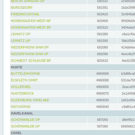
BERLIN-SPANDAU UP
580310
2c68509c
BORGSDORF
581591
1b2e2996
FRIEDRICHSTHAL
603420
314945d6
HOHENSAATEN WEST AP
603400
99309d3e
HOHENSAATEN WEST BP
603310
3404a6e5
LEHNITZ OP
581580
c8a1cf0a
LEHNITZ UP
581590
5bb1f56d
NIEDERFINOW SHW OP
692080
414dd4ee
NIEDERFINOW SHW UP
692090
4eec6b25
SCHWEDT SCHLEUSE BP
603410
4ee515f9
HUNTE
BUTTELERHÖRNE
4960060
b3d88ca6
ELSFLETH OHRT
4960080
531da758
HOLLERSIEL
4960050
2eacef2f
HUNTEBRÜCK
4960070
2e1d458b
OLDENBURG-DRIELAKE
4960030
1b51e55e
REITHÖRNE
4960040
c9df61c4
HAVELKANAL
SCHÖNWALDE OP
587050
d8ef9f21
SCHÖNWALDE UP
587060
b6650b13
IJSSEL