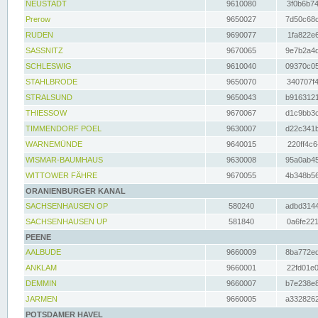
NEUSTADT
9610080
3f0b6b74
Prerow
9650027
7d50c68c
RUDEN
9690077
1fa822e6
SASSNITZ
9670065
9e7b2a4d
SCHLESWIG
9610040
09370c05
STAHLBRODE
9650070
340707f4
STRALSUND
9650043
b9163121
THIESSOW
9670067
d1c9bb3c
TIMMENDORF POEL
9630007
d22c341b
WARNEMÜNDE
9640015
220ff4c6
WISMAR-BAUMHAUS
9630008
95a0ab45
WITTOWER FÄHRE
9670055
4b348b56
ORANIENBURGER KANAL
SACHSENHAUSEN OP
580240
adbd3144
SACHSENHAUSEN UP
581840
0a6fe221
PEENE
AALBUDE
9660009
8ba772ed
ANKLAM
9660001
22fd01e0
DEMMIN
9660007
b7e238e8
JARMEN
9660005
a3328262
POTSDAMER HAVEL