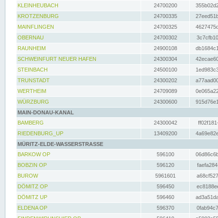
KLEINHEUBACH
24700200
355b02d2
KROTZENBURG
24700335
27eed51b
MAINFLINGEN
24700325
4627475d
OBERNAU
24700302
3c7cfb10
RAUNHEIM
24900108
db1684c1
SCHWEINFURT NEUER HAFEN
24300304
42ecae60
STEINBACH
24500100
1ed983c3
TRUNSTADT
24300202
a77aad00
WERTHEIM
24709089
0e065a22
WÜRZBURG
24300600
915d76e1
MAIN-DONAU-KANAL
BAMBERG
24300042
ff02f181
RIEDENBURG_UP
13409200
4a69e82e
MÜRITZ-ELDE-WASSERSTRASSE
BARKOW OP
596100
06d86c6b
BOBZIN OP
596120
faefa284
BUROW
5961601
a68cf527
DÖMITZ OP
596450
ec8188ee
DÖMITZ UP
596460
ad3a51da
ELDENA OP
596370
0fab94c7