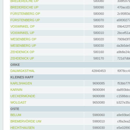
BREDEREICHE OP
580080
308f5979
BREDEREICHE UP
580090
470acd2a
FÜRSTENBERG OP
580060
2c95f83d
FÜRSTENBERG UP
580070
a5830277
VOßWINKEL OP
580000
09b422f7
VOßWINKEL UP
580010
2bcef51a
WESENBERG OP
580020
7909d3f7
WESENBERG UP
580030
da3b5de9
ZEHDENICK OP
580160
a9b8e24c
ZEHDENICK UP
580170
721d7dbf
ORKE
DALWIGKSTHAL
42840453
f0f78cc4
KLEINES HAFF
KARLSHAGEN
9690085
f53bb77f
KARNIN
9690084
da893bbd
UECKERMÜNDE
9690088
c1588dcc
WOLGAST
9650080
b327e35c
OSTE
BELUM
5980060
a9e93be0
BREMERVÖRDE UW
5980010
cf8a3ea2
HECHTHAUSEN
5980030
e5e02890