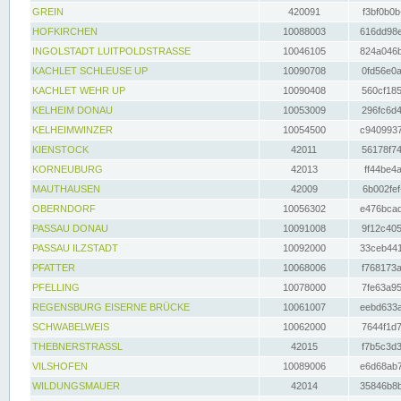
GREIN
420091
f3bf0b0b
HOFKIRCHEN
10088003
616dd98e
INGOLSTADT LUITPOLDSTRASSE
10046105
824a046b
KACHLET SCHLEUSE UP
10090708
0fd56e0a
KACHLET WEHR UP
10090408
560cf185
KELHEIM DONAU
10053009
296fc6d4
KELHEIMWINZER
10054500
c9409937
KIENSTOCK
42011
56178f74
KORNEUBURG
42013
ff44be4a
MAUTHAUSEN
42009
6b002fef
OBERNDORF
10056302
e476bcad
PASSAU DONAU
10091008
9f12c405
PASSAU ILZSTADT
10092000
33ceb441
PFATTER
10068006
f768173a
PFELLING
10078000
7fe63a95
REGENSBURG EISERNE BRÜCKE
10061007
eebd633a
SCHWABELWEIS
10062000
7644f1d7
THEBNERSTRASSL
42015
f7b5c3d3
VILSHOFEN
10089006
e6d68ab7
WILDUNGSMAUER
42014
35846b8b