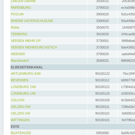
LINGEN-DARME
3500015
200363fc
PAPENBURG
3790010
ec4a598d
POGUM
3950020
5d1e4350
RHEINE UNTERSCHLEUSE
3390020
50a449ba
Rühle
3500070
15456f75
TERBORG
3910020
244cae8b
VERSEN WEHR OP
3730001
86f8dbab
VERSEN WEHRDURCHSTICH
3730010
6de43652
WEENER
3790020
aa6af4e6
Wachendorf
3500031
88698229
ELBESEITENKANAL
ARTLENBURG-ESK
90100122
7fec2f4f
BEVENSEN
90100112
b8997708
LÜNEBURG OW
90100121
c7364d1e
LÜNEBURG UW
90100120
d18033cd
OSLOSS
90100100
6c5b6422
UELZEN OW
90100111
728bd3e3
UELZEN UW
90100110
0d0082cf
WITTINGEN
90100101
9cf795ce
ESTE
BUXTEHUDE
5950080
8a08c920