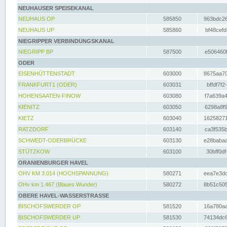
NEUHAUSER SPEISEKANAL
NEUHAUS OP
585850
963bdc26
NEUHAUS UP
585860
bf48cefd
NIEGRIPPER VERBINDUNGSKANAL
NIEGRIPP BP
587500
e506460f
ODER
EISENHÜTTENSTADT
603000
8675aa70
FRANKFURT1 (ODER)
603031
bffdf7f2
HOHENSAATEN-FINOW
603080
f7a639a4
KIENITZ
603050
6298a8f9
KIETZ
603040
16258271
RATZDORF
603140
ca3f535b
SCHWEDT-ODERBRÜCKE
603130
e28babaa
STÜTZKOW
603100
30bff0df
ORANIENBURGER HAVEL
OHV KM 3.014 (HOCHSPANNUNG)
580271
eea7e3dc
OHv km 1.467 (Blaues Wunder)
580272
8b51c505
OBERE HAVEL-WASSERSTRASSE
BISCHOFSWERDER OP
581520
16a780aa
BISCHOFSWERDER UP
581530
74134dc6