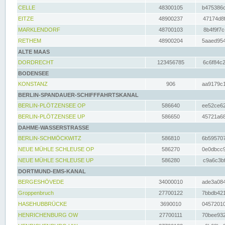
CELLE
48300105
b475386c
EITZE
48900237
47174d8f
MARKLENDORF
48700103
8b4f9f7c
RETHEM
48900204
5aaed954
ALTE MAAS
DORDRECHT
123456785
6c6f84c2
BODENSEE
KONSTANZ
906
aa9179c1
BERLIN-SPANDAUER-SCHIFFFAHRTSKANAL
BERLIN-PLÖTZENSEE OP
586640
ee52ce62
BERLIN-PLÖTZENSEE UP
586650
45721a68
DAHME-WASSERSTRASSE
BERLIN-SCHMÖCKWITZ
586810
6b595707
NEUE MÜHLE SCHLEUSE OP
586270
0e0dbcc9
NEUE MÜHLE SCHLEUSE UP
586280
c9a6c3bf
DORTMUND-EMS-KANAL
BERGESHÖVEDE
34000010
ade3a084
Groppenbruch
27700122
7bbdb421
HASEHUBBRÜCKE
3690010
04572010
HENRICHENBURG OW
27700111
70bee932