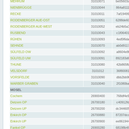
MEHRUM
31010071
be05603a
NIENBRÜGGE
31010044
864a8111
RECKE
31010011
7af19499
RODENBERGER AUE-OST
31010051
6288de60
RODENBERGER AUE-WEST
31010052
eb24b5a3
RUSBEND
31010043
c1f06401
RÜHEN
31010093
4ed5f6da
SEHNDE
31010070
ab0d9117
SÜLFELD OW
31010092
a8604e8f
SÜLFELD UW
31010091
892183d6
THUNE
31010080
42b865fb
VELSDORF
3101012
36f80081
VORSFELDE
31010090
dbb2bb9f
WARBER GRABEN
31010040
2f1080ba
MOSEL
Cochem
26900400
768df4e9
Detzem OP
26700180
c40912fd
Detzem UP
26700200
dc344605
Enkirch OP
26700880
87207dcd
Enkirch UP
26700900
ee861944
Fankel OP
26900280
68198b48