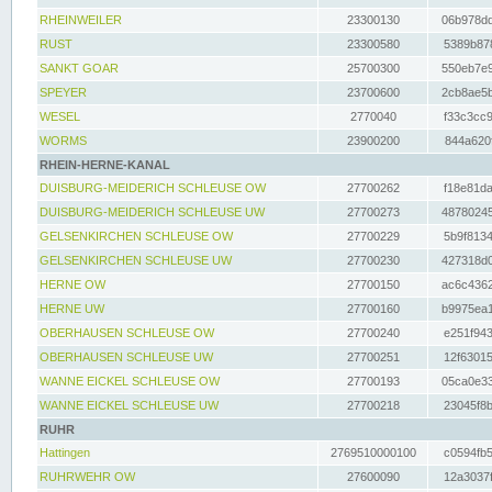
RHEINWEILER
23300130
06b978dd
RUST
23300580
5389b878
SANKT GOAR
25700300
550eb7e9
SPEYER
23700600
2cb8ae5b
WESEL
2770040
f33c3cc9
WORMS
23900200
844a620f
RHEIN-HERNE-KANAL
DUISBURG-MEIDERICH SCHLEUSE OW
27700262
f18e81da
DUISBURG-MEIDERICH SCHLEUSE UW
27700273
48780245
GELSENKIRCHEN SCHLEUSE OW
27700229
5b9f8134
GELSENKIRCHEN SCHLEUSE UW
27700230
427318d0
HERNE OW
27700150
ac6c4362
HERNE UW
27700160
b9975ea1
OBERHAUSEN SCHLEUSE OW
27700240
e251f943
OBERHAUSEN SCHLEUSE UW
27700251
12f63015
WANNE EICKEL SCHLEUSE OW
27700193
05ca0e33
WANNE EICKEL SCHLEUSE UW
27700218
23045f8b
RUHR
Hattingen
2769510000100
c0594fb5
RUHRWEHR OW
27600090
12a3037f