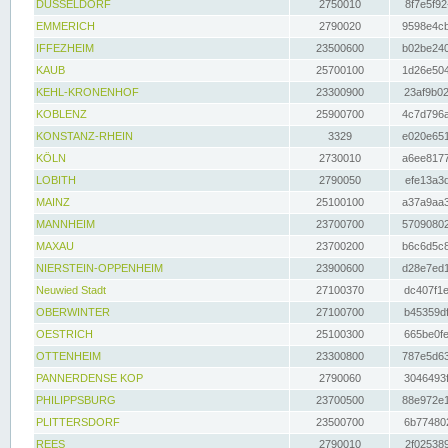
DÜSSELDORF
2750010
8f7e5f92
EMMERICH
2790020
9598e4cb
IFFEZHEIM
23500600
b02be240
KAUB
25700100
1d26e504
KEHL-KRONENHOF
23300900
23af9b02
KOBLENZ
25900700
4c7d796a
KONSTANZ-RHEIN
3329
e020e651
KÖLN
2730010
a6ee8177
LOBITH
2790050
efe13a3d
MAINZ
25100100
a37a9aa3
MANNHEIM
23700700
57090802
MAXAU
23700200
b6c6d5c8
NIERSTEIN-OPPENHEIM
23900600
d28e7ed1
Neuwied Stadt
27100370
dc407f1e
OBERWINTER
27100700
b45359df
OESTRICH
25100300
665be0fe
OTTENHEIM
23300800
787e5d63
PANNERDENSE KOP
2790060
3046493f
PHILIPPSBURG
23700500
88e972e1
PLITTERSDORF
23500700
6b774802
REES
2790010
2f025389