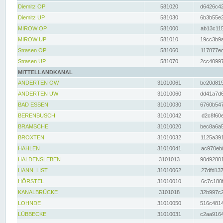
Diemitz OP
581020
d6426c42
Diemitz UP
581030
6b3b55e2
MIROW OP
581000
ab13c115
MIROW UP
581010
19cc3b9a
Strasen OP
581060
117877ec
Strasen UP
581070
2cc40997
MITTELLANDKANAL
ANDERTEN OW
31010061
bc20d819
ANDERTEN UW
31010060
dd41a7d6
BAD ESSEN
31010030
6760b547
BERENBUSCH
31010042
d2c8f60e
BRAMSCHE
31010020
bec8a6a5
BROXTEN
31010032
1125a391
HAHLEN
31010041
ac970eb0
HALDENSLEBEN
3101013
90d92801
HANN. LIST
31010062
27dfd137
HÖRSTEL
31010010
6c7c180f
KANALBRÜCKE
3101018
32b997c2
LOHNDE
31010050
516c4814
LÜBBECKE
31010031
c2aa9164