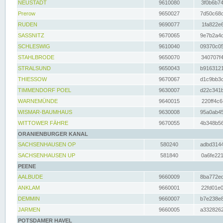
NEUSTADT
9610080
3f0b6b74
Prerow
9650027
7d50c68c
RUDEN
9690077
1fa822e6
SASSNITZ
9670065
9e7b2a4d
SCHLESWIG
9610040
09370c05
STAHLBRODE
9650070
340707f4
STRALSUND
9650043
b9163121
THIESSOW
9670067
d1c9bb3c
TIMMENDORF POEL
9630007
d22c341b
WARNEMÜNDE
9640015
220ff4c6
WISMAR-BAUMHAUS
9630008
95a0ab45
WITTOWER FÄHRE
9670055
4b348b56
ORANIENBURGER KANAL
SACHSENHAUSEN OP
580240
adbd3144
SACHSENHAUSEN UP
581840
0a6fe221
PEENE
AALBUDE
9660009
8ba772ed
ANKLAM
9660001
22fd01e0
DEMMIN
9660007
b7e238e8
JARMEN
9660005
a3328262
POTSDAMER HAVEL