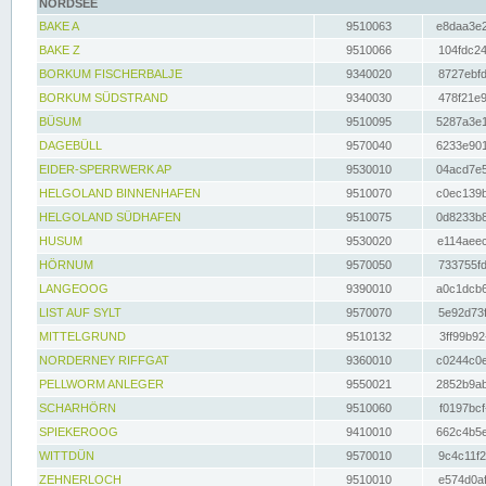
NORDSEE
BAKE A
9510063
e8daa3e2
BAKE Z
9510066
104fdc24
BORKUM FISCHERBALJE
9340020
8727ebfd
BORKUM SÜDSTRAND
9340030
478f21e9
BÜSUM
9510095
5287a3e1
DAGEBÜLL
9570040
6233e901
EIDER-SPERRWERK AP
9530010
04acd7e5
HELGOLAND BINNENHAFEN
9510070
c0ec139b
HELGOLAND SÜDHAFEN
9510075
0d8233b8
HUSUM
9530020
e114aeec
HÖRNUM
9570050
733755fd
LANGEOOG
9390010
a0c1dcb6
LIST AUF SYLT
9570070
5e92d73f
MITTELGRUND
9510132
3ff99b92
NORDERNEY RIFFGAT
9360010
c0244c0e
PELLWORM ANLEGER
9550021
2852b9ab
SCHARHÖRN
9510060
f0197bcf
SPIEKEROOG
9410010
662c4b5e
WITTDÜN
9570010
9c4c11f2
ZEHNERLOCH
9510010
e574d0af