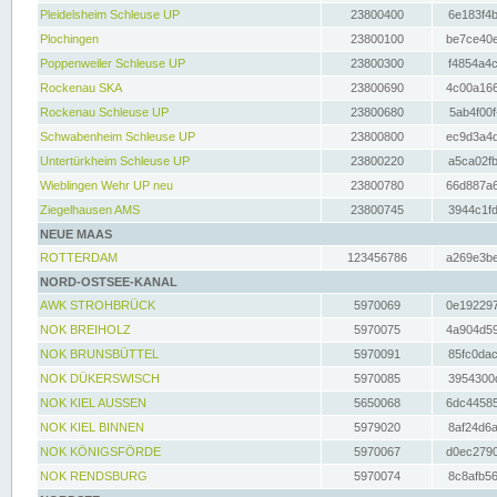
Pleidelsheim Schleuse UP
23800400
6e183f4b
Plochingen
23800100
be7ce40e
Poppenweiler Schleuse UP
23800300
f4854a4c
Rockenau SKA
23800690
4c00a166
Rockenau Schleuse UP
23800680
5ab4f00f
Schwabenheim Schleuse UP
23800800
ec9d3a4d
Untertürkheim Schleuse UP
23800220
a5ca02fb
Wieblingen Wehr UP neu
23800780
66d887a6
Ziegelhausen AMS
23800745
3944c1fd
NEUE MAAS
ROTTERDAM
123456786
a269e3be
NORD-OSTSEE-KANAL
AWK STROHBRÜCK
5970069
0e192297
NOK BREIHOLZ
5970075
4a904d59
NOK BRUNSBÜTTEL
5970091
85fc0dac
NOK DÜKERSWISCH
5970085
3954300d
NOK KIEL AUSSEN
5650068
6dc44585
NOK KIEL BINNEN
5979020
8af24d6a
NOK KÖNIGSFÖRDE
5970067
d0ec2790
NOK RENDSBURG
5970074
8c8afb56