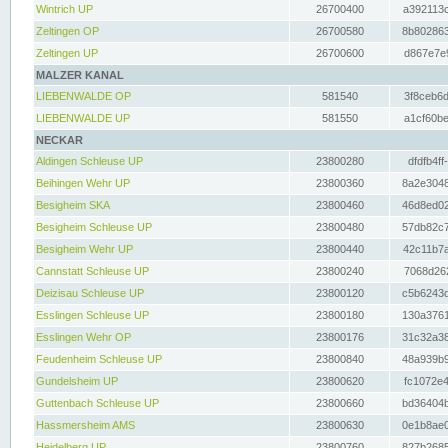
Wintrich UP
26700400
a392113c
Zeltingen OP
26700580
8b802863
Zeltingen UP
26700600
d867e7e9
MALZER KANAL
LIEBENWALDE OP
581540
3f8ceb6d
LIEBENWALDE UP
581550
a1cf60be
NECKAR
Aldingen Schleuse UP
23800280
dfdfb4ff
Beihingen Wehr UP
23800360
8a2e3048
Besigheim SKA
23800460
46d8ed02
Besigheim Schleuse UP
23800480
57db82c7
Besigheim Wehr UP
23800440
42c11b7a
Cannstatt Schleuse UP
23800240
7068d262
Deizisau Schleuse UP
23800120
c5b6243d
Esslingen Schleuse UP
23800180
130a3761
Esslingen Wehr OP
23800176
31c32a38
Feudenheim Schleuse UP
23800840
48a939b9
Gundelsheim UP
23800620
fc1072e4
Guttenbach Schleuse UP
23800660
bd36404b
Hassmersheim AMS
23800630
0e1b8ae0
Heidelberg UP
23800760
827b2685