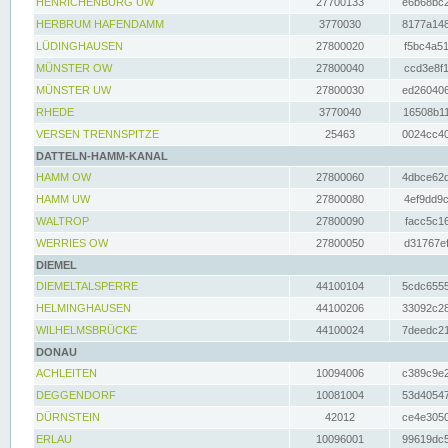
HENRICHENBURG UW
27700133
e6b68bc2
HERBRUM HAFENDAMM
3770030
8177a148
LÜDINGHAUSEN
27800020
f5bc4a51
MÜNSTER OW
27800040
ccd3e8f1
MÜNSTER UW
27800030
ed260406
RHEDE
3770040
16508b11
VERSEN TRENNSPITZE
25463
0024cc40
DATTELN-HAMM-KANAL
HAMM OW
27800060
4dbce62d
HAMM UW
27800080
4ef9dd9c
WALTROP
27800090
facc5c16
WERRIES OW
27800050
d31767ef
DIEMEL
DIEMELTALSPERRE
44100104
5cdc6555
HELMINGHAUSEN
44100206
33092c28
WILHELMSBRÜCKE
44100024
7deedc21
DONAU
ACHLEITEN
10094006
c389c9e2
DEGGENDORF
10081004
53d40547
DÜRNSTEIN
42012
ce4e3050
ERLAU
10096001
99619dc5