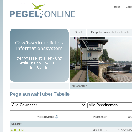
Hilfe
Link
Start
Pegelauswahl über Karte
Newsletter
Pegelauswahl über Tabelle
Pegelname
Nummer
UU
ALLER
AHLDEN
48900102
522286e2