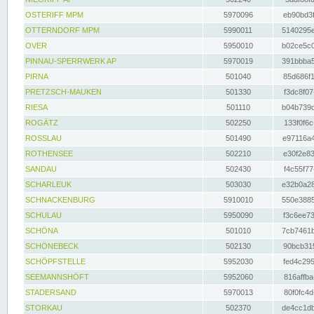
OSTERIFF MPM
5970096
eb90bd3f
OTTERNDORF MPM
5990011
5140295e
OVER
5950010
b02ce5c0
PINNAU-SPERRWERK AP
5970019
391bbba5
PIRNA
501040
85d686f1
PRETZSCH-MAUKEN
501330
f3dc8f07
RIESA
501110
b04b739d
ROGÄTZ
502250
133f0f6c
ROSSLAU
501490
e97116a4
ROTHENSEE
502210
e30f2e83
SANDAU
502430
f4c55f77
SCHARLEUK
503030
e32b0a28
SCHNACKENBURG
5910010
550e3885
SCHULAU
5950090
f3c6ee73
SCHÖNA
501010
7cb7461b
SCHÖNEBECK
502130
90bcb315
SCHÖPFSTELLE
5952030
fed4c295
SEEMANNSHÖFT
5952060
816affba
STADERSAND
5970013
80f0fc4d
STORKAU
502370
de4cc1db