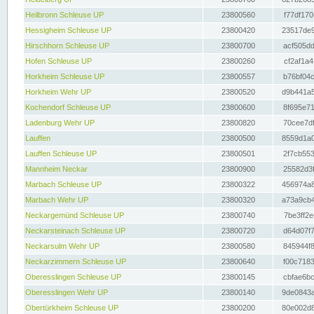
Heilbronn Schleuse UP
23800560
f77df170
Hessigheim Schleuse UP
23800420
23517de9
Hirschhorn Schleuse UP
23800700
acf505dd
Hofen Schleuse UP
23800260
cf2af1a4
Horkheim Schleuse UP
23800557
b76bf04c
Horkheim Wehr UP
23800520
d9b441a5
Kochendorf Schleuse UP
23800600
8f695e71
Ladenburg Wehr UP
23800820
70cee7df
Lauffen
23800500
8559d1a0
Lauffen Schleuse UP
23800501
2f7cb553
Mannheim Neckar
23800900
25582d3f
Marbach Schleuse UP
23800322
456974a8
Marbach Wehr UP
23800320
a73a9cb4
Neckargemünd Schleuse UP
23800740
7be3ff2e
Neckarsteinach Schleuse UP
23800720
d64d07f7
Neckarsulm Wehr UP
23800580
845944f8
Neckarzimmern Schleuse UP
23800640
f00c7183
Oberesslingen Schleuse UP
23800145
cbfae6bc
Oberesslingen Wehr UP
23800140
9de0843a
Obertürkheim Schleuse UP
23800200
80e002d8