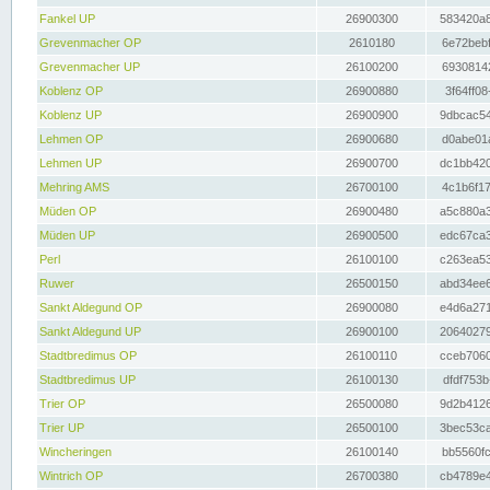
Fankel UP
26900300
583420a8
Grevenmacher OP
2610180
6e72bebf
Grevenmacher UP
26100200
69308142
Koblenz OP
26900880
3f64ff08
Koblenz UP
26900900
9dbcac54
Lehmen OP
26900680
d0abe01a
Lehmen UP
26900700
dc1bb420
Mehring AMS
26700100
4c1b6f17
Müden OP
26900480
a5c880a3
Müden UP
26900500
edc67ca3
Perl
26100100
c263ea53
Ruwer
26500150
abd34ee6
Sankt Aldegund OP
26900080
e4d6a271
Sankt Aldegund UP
26900100
20640279
Stadtbredimus OP
26100110
cceb7060
Stadtbredimus UP
26100130
dfdf753b
Trier OP
26500080
9d2b4126
Trier UP
26500100
3bec53ca
Wincheringen
26100140
bb5560fc
Wintrich OP
26700380
cb4789e4