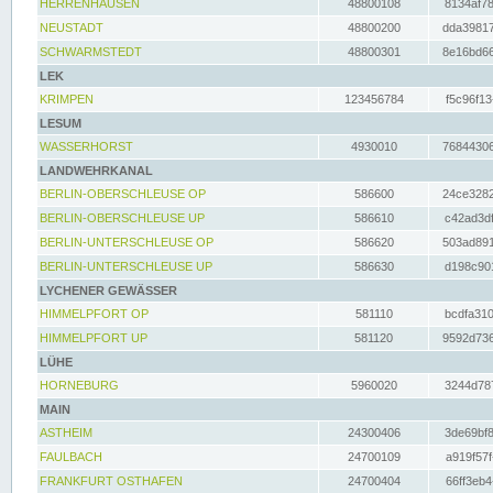
HERRENHAUSEN
48800108
8134af78
NEUSTADT
48800200
dda39817
SCHWARMSTEDT
48800301
8e16bd66
LEK
KRIMPEN
123456784
f5c96f13
LESUM
WASSERHORST
4930010
76844306
LANDWEHRKANAL
BERLIN-OBERSCHLEUSE OP
586600
24ce3282
BERLIN-OBERSCHLEUSE UP
586610
c42ad3df
BERLIN-UNTERSCHLEUSE OP
586620
503ad891
BERLIN-UNTERSCHLEUSE UP
586630
d198c901
LYCHENER GEWÄSSER
HIMMELPFORT OP
581110
bcdfa310
HIMMELPFORT UP
581120
9592d736
LÜHE
HORNEBURG
5960020
3244d787
MAIN
ASTHEIM
24300406
3de69bf8
FAULBACH
24700109
a919f57f
FRANKFURT OSTHAFEN
24700404
66ff3eb4