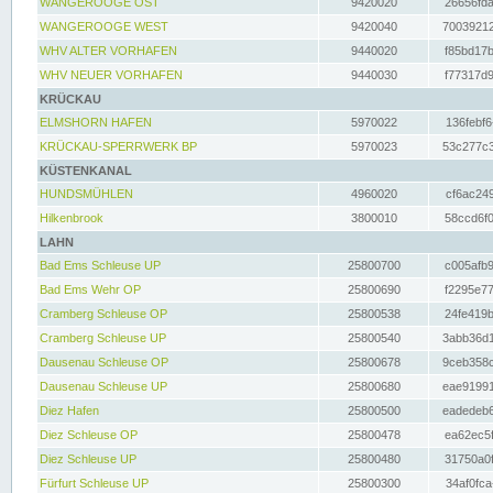
WANGEROOGE OST
9420020
26656fda
WANGEROOGE WEST
9420040
70039212
WHV ALTER VORHAFEN
9440020
f85bd17b
WHV NEUER VORHAFEN
9440030
f77317d9
KRÜCKAU
ELMSHORN HAFEN
5970022
136febf6
KRÜCKAU-SPERRWERK BP
5970023
53c277c3
KÜSTENKANAL
HUNDSMÜHLEN
4960020
cf6ac249
Hilkenbrook
3800010
58ccd6f0
LAHN
Bad Ems Schleuse UP
25800700
c005afb9
Bad Ems Wehr OP
25800690
f2295e77
Cramberg Schleuse OP
25800538
24fe419b
Cramberg Schleuse UP
25800540
3abb36d1
Dausenau Schleuse OP
25800678
9ceb358c
Dausenau Schleuse UP
25800680
eae91991
Diez Hafen
25800500
eadedeb6
Diez Schleuse OP
25800478
ea62ec5f
Diez Schleuse UP
25800480
31750a0f
Fürfurt Schleuse UP
25800300
34af0fca