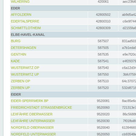
WILHERING
420061
aec23fd6
EDER
AFFOLDERN
42800502
ab9d5a42
EDERTALSPERRE
42800310
c6e9f744
SCHMITTLOTHEIM
42800309
d2155fa6
ELBE-HAVEL-KANAL
BURG
587507
831ad501
DETERSHAGEN
587505
a7b1eda9
GENTHIN
587535
e9e7f20c
KADE
587541
e4f29379
WUSTERWITZ OP
587540
c6a12d34
WUSTERWITZ UP
587550
3bfcf759
ZERBEN OP
587510
64c37072
ZERBEN UP
587520
532d8718
EIDER
EIDER-SPERRWERK BP
9520081
8ac85e6c
FRIEDRICHSTADT STRASSENBRÜCKE
9520060
721313e7
LEXFÄHRE OBERWASSER
9520020
86c5688f
LEXFÄHRE UNTERWASSER
9520030
7f01fbd8
NORDFELD OBERWASSER
9520040
61394669
NORDFELD UNTERWASSER
9520050
cb93548e