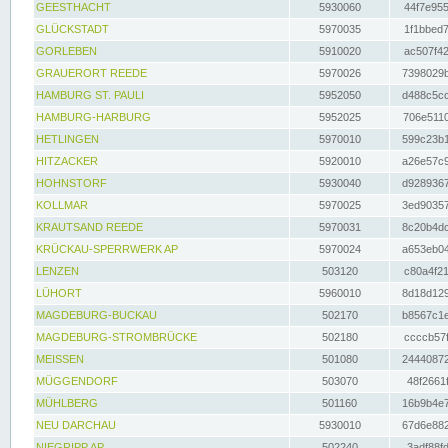
GEESTHACHT
5930060
44f7e955
GLÜCKSTADT
5970035
1f1bbed7
GORLEBEN
5910020
ac507f42
GRAUERORT REEDE
5970026
7398029b
HAMBURG ST. PAULI
5952050
d488c5cc
HAMBURG-HARBURG
5952025
706e5110
HETLINGEN
5970010
599c23b1
HITZACKER
5920010
a26e57c9
HOHNSTORF
5930040
d9289367
KOLLMAR
5970025
3ed90357
KRAUTSAND REEDE
5970031
8c20b4dc
KRÜCKAU-SPERRWERK AP
5970024
a653eb04
LENZEN
503120
c80a4f21
LÜHORT
5960010
8d18d129
MAGDEBURG-BUCKAU
502170
b8567c1e
MAGDEBURG-STROMBRÜCKE
502180
ccccb57f
MEISSEN
501080
24440872
MÜGGENDORF
503070
48f2661f
MÜHLBERG
501160
16b9b4e7
NEU DARCHAU
5930010
67d6e882
NIEGRIPP AP
502240
3adf88fd