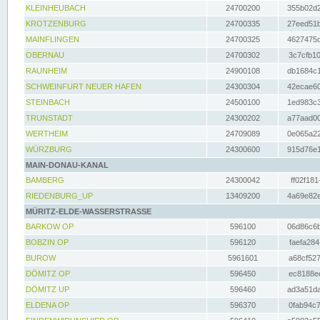
KLEINHEUBACH
24700200
355b02d2
KROTZENBURG
24700335
27eed51b
MAINFLINGEN
24700325
4627475d
OBERNAU
24700302
3c7cfb10
RAUNHEIM
24900108
db1684c1
SCHWEINFURT NEUER HAFEN
24300304
42ecae60
STEINBACH
24500100
1ed983c3
TRUNSTADT
24300202
a77aad00
WERTHEIM
24709089
0e065a22
WÜRZBURG
24300600
915d76e1
MAIN-DONAU-KANAL
BAMBERG
24300042
ff02f181
RIEDENBURG_UP
13409200
4a69e82e
MÜRITZ-ELDE-WASSERSTRASSE
BARKOW OP
596100
06d86c6b
BOBZIN OP
596120
faefa284
BUROW
5961601
a68cf527
DÖMITZ OP
596450
ec8188ee
DÖMITZ UP
596460
ad3a51da
ELDENA OP
596370
0fab94c7