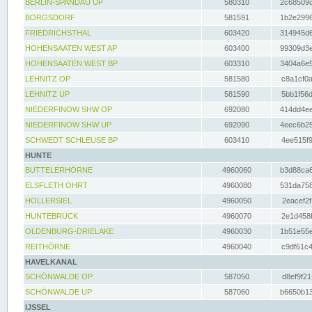
BERLIN-SPANDAU UP
580310
2c68509c
BORGSDORF
581591
1b2e2996
FRIEDRICHSTHAL
603420
314945d6
HOHENSAATEN WEST AP
603400
99309d3e
HOHENSAATEN WEST BP
603310
3404a6e5
LEHNITZ OP
581580
c8a1cf0a
LEHNITZ UP
581590
5bb1f56d
NIEDERFINOW SHW OP
692080
414dd4ee
NIEDERFINOW SHW UP
692090
4eec6b25
SCHWEDT SCHLEUSE BP
603410
4ee515f9
HUNTE
BUTTELERHÖRNE
4960060
b3d88ca6
ELSFLETH OHRT
4960080
531da758
HOLLERSIEL
4960050
2eacef2f
HUNTEBRÜCK
4960070
2e1d458b
OLDENBURG-DRIELAKE
4960030
1b51e55e
REITHÖRNE
4960040
c9df61c4
HAVELKANAL
SCHÖNWALDE OP
587050
d8ef9f21
SCHÖNWALDE UP
587060
b6650b13
IJSSEL