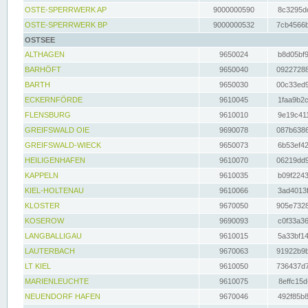
OSTE-SPERRWERK AP
9000000590
8c3295dc
OSTE-SPERRWERK BP
9000000532
7cb4566b
OSTSEE
ALTHAGEN
9650024
b8d05bf9
BARHÖFT
9650040
09227288
BARTH
9650030
00c33ed9
ECKERNFÖRDE
9610045
1faa9b2c
FLENSBURG
9610010
9e19c411
GREIFSWALD OIE
9690078
087b6386
GREIFSWALD-WIECK
9650073
6b53ef42
HEILIGENHAFEN
9610070
06219dd9
KAPPELN
9610035
b09f2243
KIEL-HOLTENAU
9610066
3ad4013f
KLOSTER
9670050
905e7328
KOSEROW
9690093
c0f33a36
LANGBALLIGAU
9610015
5a33bf14
LAUTERBACH
9670063
91922b9b
LT KIEL
9610050
736437d7
MARIENLEUCHTE
9610075
8effc15d
NEUENDORF HAFEN
9670046
492f85b8