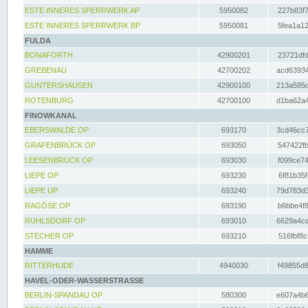
ESTE INNERES SPERRWERK AP
5950082
227b83f7
ESTE INNERES SPERRWERK BP
5950081
5fea1a12
FULDA
BONAFORTH
42900201
23721dfd
GREBENAU
42700202
acd63934
GUNTERSHAUSEN
42900100
213a585d
ROTENBURG
42700100
d1ba62a4
FINOWKANAL
EBERSWALDE OP
693170
3cd46cc7
GRAFENBRÜCK OP
693050
547422fb
LEESENBRÜCK OP
693030
f099ce74
LIEPE OP
693230
6f81b35f
LIEPE UP
693240
79d783d3
RAGÖSE OP
693190
b6bbe4f8
RUHLSDORF OP
693010
6629a4ca
STECHER OP
693210
516fbf8c
HAMME
RITTERHUDE
4940030
f49855d8
HAVEL-ODER-WASSERSTRASSE
BERLIN-SPANDAU OP
580300
e607a4b6