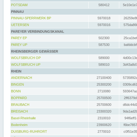
POTSDAM
580412
5e10e1e7
PINNAU
PINNAU-SPERRWERK BP
5970018
26259e8f
UETERSEN
5970016
575da86f
PAREYER VERBINDUNGSKANAL
PAREY EP
502300
25ca1bef
PAREY UP
587530
bafddcbf
RHEINSBERGER GEWÄSSER
WOLFSBRUCH OP
589000
4d00c13e
WOLFSBRUCH UP
589010
3d43a8d7
RHEIN
ANDERNACH
27100400
5735892a
BINGEN
25300200
0309cd61
BONN
2710080
593647aa
BOPPARD
25700500
2ff6379d
BRAUBACH
25700600
d6dc44d1
BREISACH
23300320
9da1ad2b
Basel-Rheinhalle
2310010
94f6eff1
Bodenheim
23900620
f6be7857
DUISBURG-RUHRORT
2770010
c0f51e35