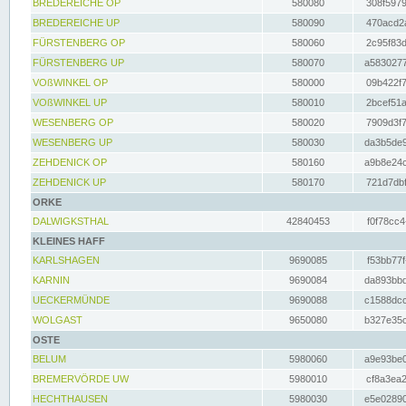
BREDEREICHE OP
580080
308f5979
BREDEREICHE UP
580090
470acd2a
FÜRSTENBERG OP
580060
2c95f83d
FÜRSTENBERG UP
580070
a5830277
VOßWINKEL OP
580000
09b422f7
VOßWINKEL UP
580010
2bcef51a
WESENBERG OP
580020
7909d3f7
WESENBERG UP
580030
da3b5de9
ZEHDENICK OP
580160
a9b8e24c
ZEHDENICK UP
580170
721d7dbf
ORKE
DALWIGKSTHAL
42840453
f0f78cc4
KLEINES HAFF
KARLSHAGEN
9690085
f53bb77f
KARNIN
9690084
da893bbd
UECKERMÜNDE
9690088
c1588dcc
WOLGAST
9650080
b327e35c
OSTE
BELUM
5980060
a9e93be0
BREMERVÖRDE UW
5980010
cf8a3ea2
HECHTHAUSEN
5980030
e5e02890