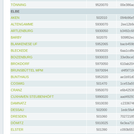
TÖNNING
9520070
00e386ac
ELBE
AKEN
502010
094b96e5
ALTENGAMME
5930070
2ee12b9a
ARTLENBURG
5930050
b3492c68
BARBY
502070
939f82ec
BLANKENESE UF
5952065
bacb459b
BLECKEDE
5930020
6aa1cd8e
BOIZENBURG
5930033
33e0bce0
BROKDORF
5970050
610ab204
BRUNSBÜTTEL MPM
5970094
d4f5f719
BUNTHAUS
5952020
ae1b91d0
COSWIG
501470
1ce53a59
CRANZ
5950070
e6b42536
CUXHAVEN STEUBENHÖFT
5990020
aad49293
DAMNATZ
5910030
c233674f
DESSAU
502000
1edc5fa4
DRESDEN
501060
70272185
DÖMITZ
5910025
6e3ea719
ELSTER
501390
c093b557