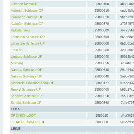
Giessen Klärwerk
25800100
4b386a6a
Hollerich Schleuse OP
25800618
cedc9b0c
Hollerich Schleuse UP
25800620
9beb7290
Kalkofen Schleuse OP
25800578
a7034573
Kalkofen neu
25800600
64f735fd
Lahnstein Schleuse OP
25800798
664d68ea
Lahnstein Schleuse UP
25800800
6b6b31e2
Leun neu
25800200
32807065
Limburg Schleuse UP
25800440
89038b42
Marburg
25830056
4e7a6cfa
Nassau Schleuse OP
25800638
29cb44a2
Nassau Schleuse UP
25800640
3a90a346
Niederbiel Schleuse Kanal OP
25800177
57c8e437
Runkel Schleuse UP
25800400
b85b17cc
Scheidt Schleuse OP
25800558
15a50d2b
Scheidt Schleuse UP
25800560
7dfe4776
LEDA
DREYSCHLOOT
3880010
d4df3617
LEDASPERRWERK UP
3880050
5e6ae93a
LEINE