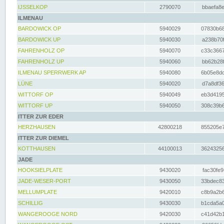
IJSSELKOP
2790070
bbaefa8e
ILMENAU
BARDOWICK OP
5940029
07830b68
BARDOWICK UP
5940030
a238b70f
FAHRENHOLZ OP
5940070
c33c3667
FAHRENHOLZ UP
5940060
bb62b28f
ILMENAU SPERRWERK AP
5940080
6b05e8dc
LÜNE
5940020
d7a8df36
WITTORF OP
5940049
eb3d4195
WITTORF UP
5940050
308c39b6
ITTER ZUR EDER
HERZHAUSEN
42800218
855205e7
ITTER ZUR DIEMEL
KOTTHAUSEN
44100013
36243256
JADE
HOOKSIELPLATE
9430020
fac30fe9
JADE-WESER-PORT
9430050
33bdec83
MELLUMPLATE
9420010
c8b9a2b6
SCHILLIG
9430030
b1cda5a0
WANGEROOGE NORD
9420030
c41d42b1