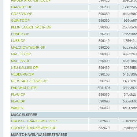
FINDENWIRUNSHIER OP
596410
a5902c55
GARWITZ UP
596230
12499527
GRABOW OP
596330
db4a69b2
GÜRITZ OP
596350
956ce5ff
KLEIN LAASCH WEHR OP
596300
25530a3e
LEWITZ OP
596250
7bbd90ad
LÜBZ OP
596140
d75442cf
MALCHOW WEHR OP
596200
bccaacb3
MALLISS OP
596390
497c29ee
MALLISS UP
596400
a64918a6
NEU KALLISS OP
596430
30739ff3
NEUBURG OP
596160
541c508a
NEUSTADT GLEWE OP
596280
c4381eb3
PARCHIM GÜTE
5961801
3dec3921
PLAU OP
596080
3ffddb2c
PLAU UP
596090
506e6b03
WAREN
596030
bd317edd
MÜGGELSPREE
GROSSE TRÄNKE WEHR OP
582660
81630fdd
GROSSE TRÄNKE WEHR UP
582670
cfad4ee5
MÜRITZ-HAVEL-WASSERSTRASSE