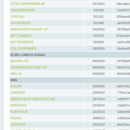
STÖR-SPERRWERK AP
5970041
d9acdbec
TANGERMÜNDE
502350
13e91b77
TORGAU
501261
83bbaedb
VOCKERODE
501480
ae93f2a5
WEHR GEESTHACHT UP
5930062
0f7f58a8
WITTENBERG
501420
070b1eb4
WITTENBERGE
503050
cbf3cd49
ZOLLENSPIEKER
5930090
3de8ea26
ELBE-LÜBECK-KANAL
BÜSSAU UP
9669040
bf7bb8e8
DONNERSCHLEUSE OP
9660049
45634232
MÖLLN
9660050
46644438
EMS
DALUM
3550040
ad357e52
DUKEGAT
3990020
7753c1fa
EMDEN NEUE SEESCHLEUSE
3970010
edfdf747
EMSHÖRN
9340010
c8af067c
FUESTRUP
3310010
3a8ed45f
KNOCK
3990010
438b565e
LEERORT
3910010
abb23dad