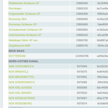
Pleidelsheim Schleuse UP
23800400
6e183f4b
Plochingen
23800100
be7ce40e
Poppenweiler Schleuse UP
23800300
f4854a4c
Rockenau SKA
23800690
4c00a166
Rockenau Schleuse UP
23800680
5ab4f00f
Schwabenheim Schleuse UP
23800800
ec9d3a4d
Untertürkheim Schleuse UP
23800220
a5ca02fb
Wieblingen Wehr UP neu
23800780
66d887a6
Ziegelhausen AMS
23800745
3944c1fd
NEUE MAAS
ROTTERDAM
123456786
a269e3be
NORD-OSTSEE-KANAL
AWK STROHBRÜCK
5970069
0e192297
NOK BREIHOLZ
5970075
4a904d59
NOK BRUNSBÜTTEL
5970091
85fc0dac
NOK DÜKERSWISCH
5970085
3954300d
NOK KIEL AUSSEN
5650068
6dc44585
NOK KIEL BINNEN
5979020
8af24d6a
NOK KÖNIGSFÖRDE
5970067
d0ec2790
NOK RENDSBURG
5970074
8c8afb56