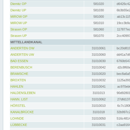
Diemitz OP
581020
d6426c42
Diemitz UP
581030
6b3b55e2
MIROW OP
581000
ab13c115
MIROW UP
581010
19cc3b9a
Strasen OP
581060
117877ec
Strasen UP
581070
2cc40997
MITTELLANDKANAL
ANDERTEN OW
31010061
bc20d819
ANDERTEN UW
31010060
dd41a7d6
BAD ESSEN
31010030
6760b547
BERENBUSCH
31010042
d2c8f60e
BRAMSCHE
31010020
bec8a6a5
BROXTEN
31010032
1125a391
HAHLEN
31010041
ac970eb0
HALDENSLEBEN
3101013
90d92801
HANN. LIST
31010062
27dfd137
HÖRSTEL
31010010
6c7c180f
KANALBRÜCKE
3101018
32b997c2
LOHNDE
31010050
516c4814
LÜBBECKE
31010031
c2aa9164