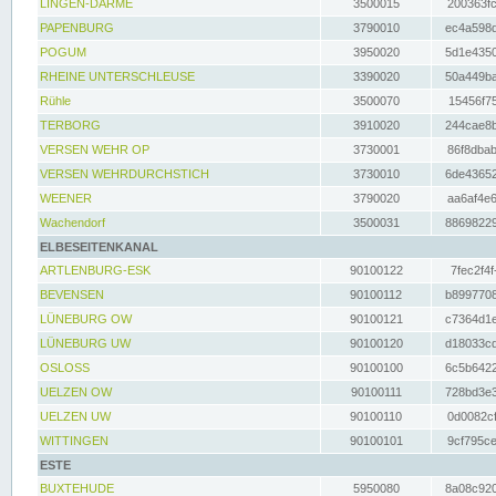
LINGEN-DARME
3500015
200363fc
PAPENBURG
3790010
ec4a598d
POGUM
3950020
5d1e4350
RHEINE UNTERSCHLEUSE
3390020
50a449ba
Rühle
3500070
15456f75
TERBORG
3910020
244cae8b
VERSEN WEHR OP
3730001
86f8dbab
VERSEN WEHRDURCHSTICH
3730010
6de43652
WEENER
3790020
aa6af4e6
Wachendorf
3500031
88698229
ELBESEITENKANAL
ARTLENBURG-ESK
90100122
7fec2f4f
BEVENSEN
90100112
b8997708
LÜNEBURG OW
90100121
c7364d1e
LÜNEBURG UW
90100120
d18033cd
OSLOSS
90100100
6c5b6422
UELZEN OW
90100111
728bd3e3
UELZEN UW
90100110
0d0082cf
WITTINGEN
90100101
9cf795ce
ESTE
BUXTEHUDE
5950080
8a08c920