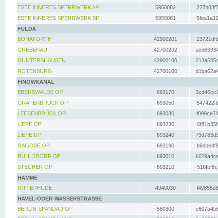
ESTE INNERES SPERRWERK AP
5950082
227b83f7
ESTE INNERES SPERRWERK BP
5950081
5fea1a12
FULDA
BONAFORTH
42900201
23721dfd
GREBENAU
42700202
acd63934
GUNTERSHAUSEN
42900100
213a585d
ROTENBURG
42700100
d1ba62a4
FINOWKANAL
EBERSWALDE OP
693170
3cd46cc7
GRAFENBRÜCK OP
693050
547422fb
LEESENBRÜCK OP
693030
f099ce74
LIEPE OP
693230
6f81b35f
LIEPE UP
693240
79d783d3
RAGÖSE OP
693190
b6bbe4f8
RUHLSDORF OP
693010
6629a4ca
STECHER OP
693210
516fbf8c
HAMME
RITTERHUDE
4940030
f49855d8
HAVEL-ODER-WASSERSTRASSE
BERLIN-SPANDAU OP
580300
e607a4b6