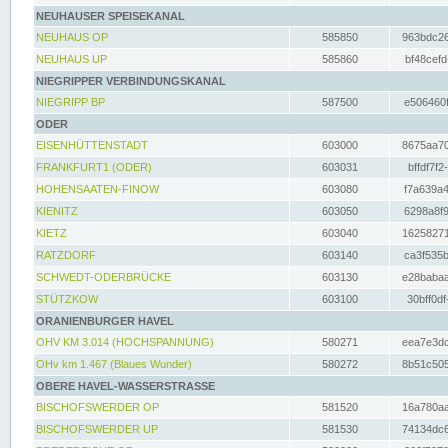
NEUHAUSER SPEISEKANAL
NEUHAUS OP
585850
963bdc26
NEUHAUS UP
585860
bf48cefd
NIEGRIPPER VERBINDUNGSKANAL
NIEGRIPP BP
587500
e506460f
ODER
EISENHÜTTENSTADT
603000
8675aa70
FRANKFURT1 (ODER)
603031
bffdf7f2
HOHENSAATEN-FINOW
603080
f7a639a4
KIENITZ
603050
6298a8f9
KIETZ
603040
16258271
RATZDORF
603140
ca3f535b
SCHWEDT-ODERBRÜCKE
603130
e28babaa
STÜTZKOW
603100
30bff0df
ORANIENBURGER HAVEL
OHV KM 3.014 (HOCHSPANNUNG)
580271
eea7e3dc
OHv km 1.467 (Blaues Wunder)
580272
8b51c505
OBERE HAVEL-WASSERSTRASSE
BISCHOFSWERDER OP
581520
16a780aa
BISCHOFSWERDER UP
581530
74134dc6