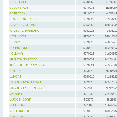
GEESTHACHT
5930060
44f7e955
GLÜCKSTADT
5970035
1f1bbed7
GORLEBEN
5910020
ac507f42
GRAUERORT REEDE
5970026
7398029b
HAMBURG ST. PAULI
5952050
d488c5cc
HAMBURG-HARBURG
5952025
706e5110
HETLINGEN
5970010
599c23b1
HITZACKER
5920010
a26e57c9
HOHNSTORF
5930040
d9289367
KOLLMAR
5970025
3ed90357
KRAUTSAND REEDE
5970031
8c20b4dc
KRÜCKAU-SPERRWERK AP
5970024
a653eb04
LENZEN
503120
c80a4f21
LÜHORT
5960010
8d18d129
MAGDEBURG-BUCKAU
502170
b8567c1e
MAGDEBURG-STROMBRÜCKE
502180
ccccb57f
MEISSEN
501080
24440872
MÜGGENDORF
503070
48f2661f
MÜHLBERG
501160
16b9b4e7
NEU DARCHAU
5930010
67d6e882
NIEGRIPP AP
502240
3adf88fd