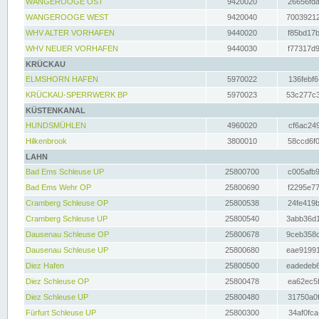
WANGEROOGE OST
9420020
26656fda
WANGEROOGE WEST
9420040
70039212
WHV ALTER VORHAFEN
9440020
f85bd17b
WHV NEUER VORHAFEN
9440030
f77317d9
KRÜCKAU
ELMSHORN HAFEN
5970022
136febf6
KRÜCKAU-SPERRWERK BP
5970023
53c277c3
KÜSTENKANAL
HUNDSMÜHLEN
4960020
cf6ac249
Hilkenbrook
3800010
58ccd6f0
LAHN
Bad Ems Schleuse UP
25800700
c005afb9
Bad Ems Wehr OP
25800690
f2295e77
Cramberg Schleuse OP
25800538
24fe419b
Cramberg Schleuse UP
25800540
3abb36d1
Dausenau Schleuse OP
25800678
9ceb358c
Dausenau Schleuse UP
25800680
eae91991
Diez Hafen
25800500
eadedeb6
Diez Schleuse OP
25800478
ea62ec5f
Diez Schleuse UP
25800480
31750a0f
Fürfurt Schleuse UP
25800300
34af0fca