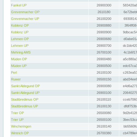
Fankel UP
26900300
583420a8
Grevenmacher OP
2610180
6e72bebf
Grevenmacher UP
26100200
69308142
Koblenz OP
26900880
3f64ff08
Koblenz UP
26900900
9dbcac54
Lehmen OP
26900680
d0abe01a
Lehmen UP
26900700
dc1bb420
Mehring AMS
26700100
4c1b6f17
Müden OP
26900480
a5c880a3
Müden UP
26900500
edc67ca3
Perl
26100100
c263ea53
Ruwer
26500150
abd34ee6
Sankt Aldegund OP
26900080
e4d6a271
Sankt Aldegund UP
26900100
20640279
Stadtbredimus OP
26100110
cceb7060
Stadtbredimus UP
26100130
dfdf753b
Trier OP
26500080
9d2b4126
Trier UP
26500100
3bec53ca
Wincheringen
26100140
bb5560fc
Wintrich OP
26700380
cb4789e4