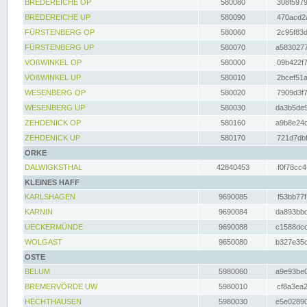
BREDEREICHE OP
580080
308f5979
BREDEREICHE UP
580090
470acd2a
FÜRSTENBERG OP
580060
2c95f83d
FÜRSTENBERG UP
580070
a5830277
VOßWINKEL OP
580000
09b422f7
VOßWINKEL UP
580010
2bcef51a
WESENBERG OP
580020
7909d3f7
WESENBERG UP
580030
da3b5de9
ZEHDENICK OP
580160
a9b8e24c
ZEHDENICK UP
580170
721d7dbf
ORKE
DALWIGKSTHAL
42840453
f0f78cc4
KLEINES HAFF
KARLSHAGEN
9690085
f53bb77f
KARNIN
9690084
da893bbd
UECKERMÜNDE
9690088
c1588dcc
WOLGAST
9650080
b327e35c
OSTE
BELUM
5980060
a9e93be0
BREMERVÖRDE UW
5980010
cf8a3ea2
HECHTHAUSEN
5980030
e5e02890