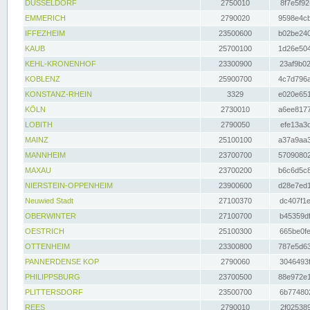
DÜSSELDORF
2750010
8f7e5f92
EMMERICH
2790020
9598e4cb
IFFEZHEIM
23500600
b02be240
KAUB
25700100
1d26e504
KEHL-KRONENHOF
23300900
23af9b02
KOBLENZ
25900700
4c7d796a
KONSTANZ-RHEIN
3329
e020e651
KÖLN
2730010
a6ee8177
LOBITH
2790050
efe13a3d
MAINZ
25100100
a37a9aa3
MANNHEIM
23700700
57090802
MAXAU
23700200
b6c6d5c8
NIERSTEIN-OPPENHEIM
23900600
d28e7ed1
Neuwied Stadt
27100370
dc407f1e
OBERWINTER
27100700
b45359df
OESTRICH
25100300
665be0fe
OTTENHEIM
23300800
787e5d63
PANNERDENSE KOP
2790060
3046493f
PHILIPPSBURG
23700500
88e972e1
PLITTERSDORF
23500700
6b774802
REES
2790010
2f025389