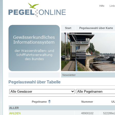
Hilfe
Link
Start
Pegelauswahl über Karte
Newsletter
Pegelauswahl über Tabelle
Pegelname
Nummer
UU
ALLER
AHLDEN
48900102
522286e2