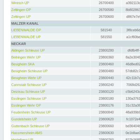
Wintrich UP
26700400
a392113c
Zeltingen OP
26700580
8b802863
Zeltingen UP
26700600
d867e7e9
MALZER KANAL
LIEBENWALDE OP
581540
3f8ceb6d
LIEBENWALDE UP
581550
a1cf60be
NECKAR
Aldingen Schleuse UP
23800280
dfdfb4ff
Beihingen Wehr UP
23800360
8a2e3048
Besigheim SKA
23800460
46d8ed02
Besigheim Schleuse UP
23800480
57db82c7
Besigheim Wehr UP
23800440
42c11b7a
Cannstatt Schleuse UP
23800240
7068d262
Deizisau Schleuse UP
23800120
c5b6243d
Esslingen Schleuse UP
23800180
130a3761
Esslingen Wehr OP
23800176
31c32a38
Feudenheim Schleuse UP
23800840
48a939b9
Gundelsheim UP
23800620
fc1072e4
Guttenbach Schleuse UP
23800660
bd36404b
Hassmersheim AMS
23800630
0e1b8ae0
Heidelberg UP
23800760
827b2685