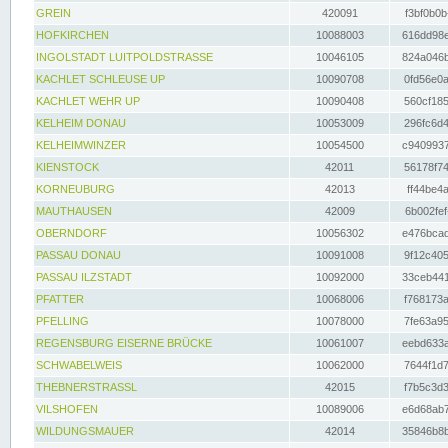
GREIN
420091
f3bf0b0b
HOFKIRCHEN
10088003
616dd98e
INGOLSTADT LUITPOLDSTRASSE
10046105
824a046b
KACHLET SCHLEUSE UP
10090708
0fd56e0a
KACHLET WEHR UP
10090408
560cf185
KELHEIM DONAU
10053009
296fc6d4
KELHEIMWINZER
10054500
c9409937
KIENSTOCK
42011
56178f74
KORNEUBURG
42013
ff44be4a
MAUTHAUSEN
42009
6b002fef
OBERNDORF
10056302
e476bcad
PASSAU DONAU
10091008
9f12c405
PASSAU ILZSTADT
10092000
33ceb441
PFATTER
10068006
f768173a
PFELLING
10078000
7fe63a95
REGENSBURG EISERNE BRÜCKE
10061007
eebd633a
SCHWABELWEIS
10062000
7644f1d7
THEBNERSTRASSL
42015
f7b5c3d3
VILSHOFEN
10089006
e6d68ab7
WILDUNGSMAUER
42014
35846b8b