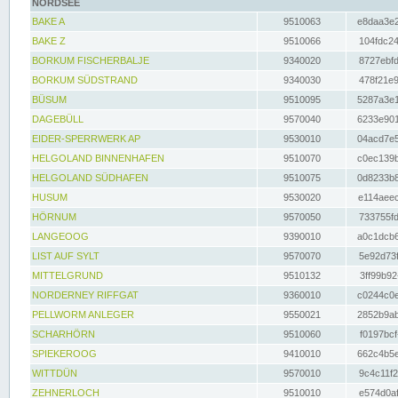
NORDSEE
BAKE A
9510063
e8daa3e2
BAKE Z
9510066
104fdc24
BORKUM FISCHERBALJE
9340020
8727ebfd
BORKUM SÜDSTRAND
9340030
478f21e9
BÜSUM
9510095
5287a3e1
DAGEBÜLL
9570040
6233e901
EIDER-SPERRWERK AP
9530010
04acd7e5
HELGOLAND BINNENHAFEN
9510070
c0ec139b
HELGOLAND SÜDHAFEN
9510075
0d8233b8
HUSUM
9530020
e114aeec
HÖRNUM
9570050
733755fd
LANGEOOG
9390010
a0c1dcb6
LIST AUF SYLT
9570070
5e92d73f
MITTELGRUND
9510132
3ff99b92
NORDERNEY RIFFGAT
9360010
c0244c0e
PELLWORM ANLEGER
9550021
2852b9ab
SCHARHÖRN
9510060
f0197bcf
SPIEKEROOG
9410010
662c4b5e
WITTDÜN
9570010
9c4c11f2
ZEHNERLOCH
9510010
e574d0af