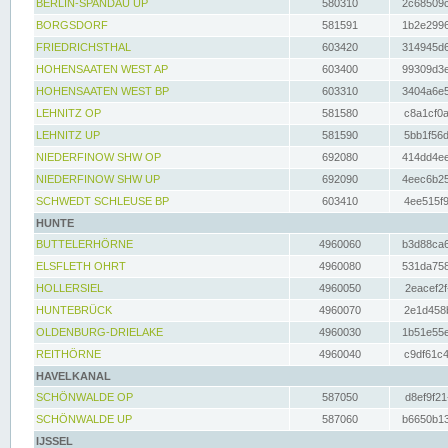
BERLIN-SPANDAU UP
580310
2c68509c
BORGSDORF
581591
1b2e2996
FRIEDRICHSTHAL
603420
314945d6
HOHENSAATEN WEST AP
603400
99309d3e
HOHENSAATEN WEST BP
603310
3404a6e5
LEHNITZ OP
581580
c8a1cf0a
LEHNITZ UP
581590
5bb1f56d
NIEDERFINOW SHW OP
692080
414dd4ee
NIEDERFINOW SHW UP
692090
4eec6b25
SCHWEDT SCHLEUSE BP
603410
4ee515f9
HUNTE
BUTTELERHÖRNE
4960060
b3d88ca6
ELSFLETH OHRT
4960080
531da758
HOLLERSIEL
4960050
2eacef2f
HUNTEBRÜCK
4960070
2e1d458b
OLDENBURG-DRIELAKE
4960030
1b51e55e
REITHÖRNE
4960040
c9df61c4
HAVELKANAL
SCHÖNWALDE OP
587050
d8ef9f21
SCHÖNWALDE UP
587060
b6650b13
IJSSEL