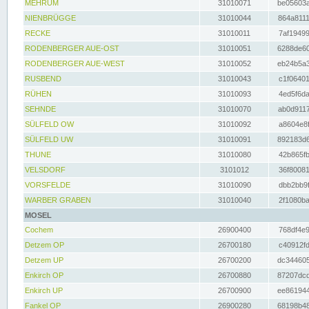
MEHRUM
31010071
be05603a
NIENBRÜGGE
31010044
864a8111
RECKE
31010011
7af19499
RODENBERGER AUE-OST
31010051
6288de60
RODENBERGER AUE-WEST
31010052
eb24b5a3
RUSBEND
31010043
c1f06401
RÜHEN
31010093
4ed5f6da
SEHNDE
31010070
ab0d9117
SÜLFELD OW
31010092
a8604e8f
SÜLFELD UW
31010091
892183d6
THUNE
31010080
42b865fb
VELSDORF
3101012
36f80081
VORSFELDE
31010090
dbb2bb9f
WARBER GRABEN
31010040
2f1080ba
MOSEL
Cochem
26900400
768df4e9
Detzem OP
26700180
c40912fd
Detzem UP
26700200
dc344605
Enkirch OP
26700880
87207dcd
Enkirch UP
26700900
ee861944
Fankel OP
26900280
68198b48