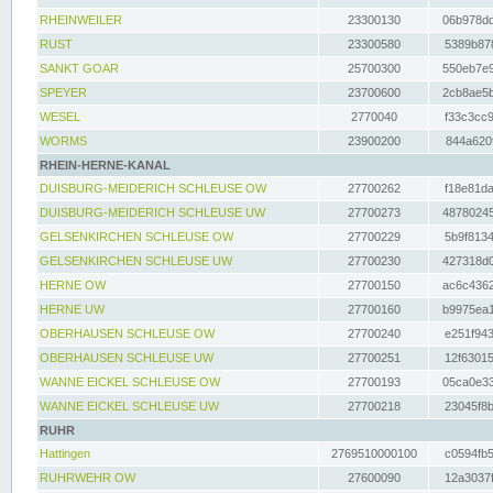
RHEINWEILER
23300130
06b978dd
RUST
23300580
5389b878
SANKT GOAR
25700300
550eb7e9
SPEYER
23700600
2cb8ae5b
WESEL
2770040
f33c3cc9
WORMS
23900200
844a620f
RHEIN-HERNE-KANAL
DUISBURG-MEIDERICH SCHLEUSE OW
27700262
f18e81da
DUISBURG-MEIDERICH SCHLEUSE UW
27700273
48780245
GELSENKIRCHEN SCHLEUSE OW
27700229
5b9f8134
GELSENKIRCHEN SCHLEUSE UW
27700230
427318d0
HERNE OW
27700150
ac6c4362
HERNE UW
27700160
b9975ea1
OBERHAUSEN SCHLEUSE OW
27700240
e251f943
OBERHAUSEN SCHLEUSE UW
27700251
12f63015
WANNE EICKEL SCHLEUSE OW
27700193
05ca0e33
WANNE EICKEL SCHLEUSE UW
27700218
23045f8b
RUHR
Hattingen
2769510000100
c0594fb5
RUHRWEHR OW
27600090
12a3037f