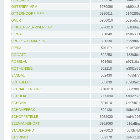
OSTERIFF MPM
5970096
eb90bd3f
OTTERNDORF MPM
5990011
5140295e
OVER
5950010
b02ce5c0
PINNAU-SPERRWERK AP
5970019
391bbba5
PIRNA
501040
85d686f1
PRETZSCH-MAUKEN
501330
f3dc8f07
RIESA
501110
b04b739d
ROGÄTZ
502250
133f0f6c
ROSSLAU
501490
e97116a4
ROTHENSEE
502210
e30f2e83
SANDAU
502430
f4c55f77
SCHARLEUK
503030
e32b0a28
SCHNACKENBURG
5910010
550e3885
SCHULAU
5950090
f3c6ee73
SCHÖNA
501010
7cb7461b
SCHÖNEBECK
502130
90bcb315
SCHÖPFSTELLE
5952030
fed4c295
SEEMANNSHÖFT
5952060
816affba
STADERSAND
5970013
80f0fc4d
STORKAU
502370
de4cc1db