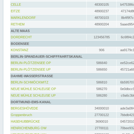
CELLE
48300105
b475386c
EITZE
48900237
47174d8f
MARKLENDORF
48700103
8b4f9f7c
RETHEM
48900204
5aaed954
ALTE MAAS
DORDRECHT
123456785
6c6f84c2
BODENSEE
KONSTANZ
906
aa9179c1
BERLIN-SPANDAUER-SCHIFFFAHRTSKANAL
BERLIN-PLÖTZENSEE OP
586640
ee52ce62
BERLIN-PLÖTZENSEE UP
586650
45721a68
DAHME-WASSERSTRASSE
BERLIN-SCHMÖCKWITZ
586810
6b595707
NEUE MÜHLE SCHLEUSE OP
586270
0e0dbcc9
NEUE MÜHLE SCHLEUSE UP
586280
c9a6c3bf
DORTMUND-EMS-KANAL
BERGESHÖVEDE
34000010
ade3a084
Groppenbruch
27700122
7bbdb421
HASEHUBBRÜCKE
3690010
04572010
HENRICHENBURG OW
27700111
70bee932