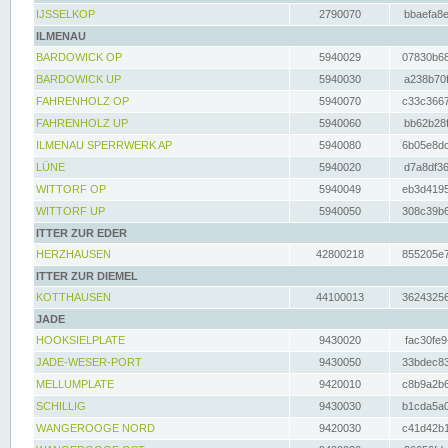
IJSSELKOP
2790070
bbaefa8e
ILMENAU
BARDOWICK OP
5940029
07830b68
BARDOWICK UP
5940030
a238b70f
FAHRENHOLZ OP
5940070
c33c3667
FAHRENHOLZ UP
5940060
bb62b28f
ILMENAU SPERRWERK AP
5940080
6b05e8dc
LÜNE
5940020
d7a8df36
WITTORF OP
5940049
eb3d4195
WITTORF UP
5940050
308c39b6
ITTER ZUR EDER
HERZHAUSEN
42800218
855205e7
ITTER ZUR DIEMEL
KOTTHAUSEN
44100013
36243256
JADE
HOOKSIELPLATE
9430020
fac30fe9
JADE-WESER-PORT
9430050
33bdec83
MELLUMPLATE
9420010
c8b9a2b6
SCHILLIG
9430030
b1cda5a0
WANGEROOGE NORD
9420030
c41d42b1