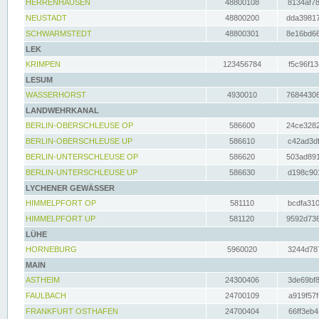
HERRENHAUSEN
48800108
8134af78
NEUSTADT
48800200
dda39817
SCHWARMSTEDT
48800301
8e16bd66
LEK
KRIMPEN
123456784
f5c96f13
LESUM
WASSERHORST
4930010
76844306
LANDWEHRKANAL
BERLIN-OBERSCHLEUSE OP
586600
24ce3282
BERLIN-OBERSCHLEUSE UP
586610
c42ad3df
BERLIN-UNTERSCHLEUSE OP
586620
503ad891
BERLIN-UNTERSCHLEUSE UP
586630
d198c901
LYCHENER GEWÄSSER
HIMMELPFORT OP
581110
bcdfa310
HIMMELPFORT UP
581120
9592d736
LÜHE
HORNEBURG
5960020
3244d787
MAIN
ASTHEIM
24300406
3de69bf8
FAULBACH
24700109
a919f57f
FRANKFURT OSTHAFEN
24700404
66ff3eb4