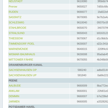
NEUSTADT
9610080
3f0b6b74
Prerow
9650027
7d50c68c
RUDEN
9690077
1fa822e6
SASSNITZ
9670065
9e7b2a4d
SCHLESWIG
9610040
09370c05
STAHLBRODE
9650070
340707f4
STRALSUND
9650043
b9163121
THIESSOW
9670067
d1c9bb3c
TIMMENDORF POEL
9630007
d22c341b
WARNEMÜNDE
9640015
220ff4c6
WISMAR-BAUMHAUS
9630008
95a0ab45
WITTOWER FÄHRE
9670055
4b348b56
ORANIENBURGER KANAL
SACHSENHAUSEN OP
580240
adbd3144
SACHSENHAUSEN UP
581840
0a6fe221
PEENE
AALBUDE
9660009
8ba772ed
ANKLAM
9660001
22fd01e0
DEMMIN
9660007
b7e238e8
JARMEN
9660005
a3328262
POTSDAMER HAVEL