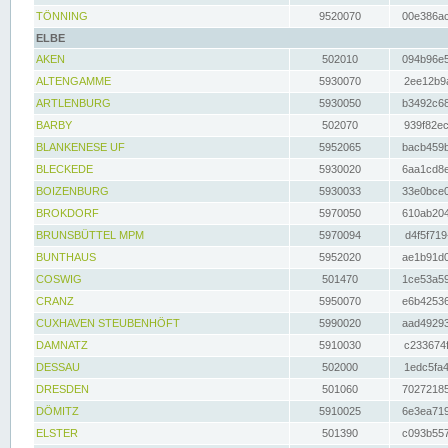
TÖNNING
9520070
00e386ac
ELBE
AKEN
502010
094b96e5
ALTENGAMME
5930070
2ee12b9a
ARTLENBURG
5930050
b3492c68
BARBY
502070
939f82ec
BLANKENESE UF
5952065
bacb459b
BLECKEDE
5930020
6aa1cd8e
BOIZENBURG
5930033
33e0bce0
BROKDORF
5970050
610ab204
BRUNSBÜTTEL MPM
5970094
d4f5f719
BUNTHAUS
5952020
ae1b91d0
COSWIG
501470
1ce53a59
CRANZ
5950070
e6b42536
CUXHAVEN STEUBENHÖFT
5990020
aad49293
DAMNATZ
5910030
c233674f
DESSAU
502000
1edc5fa4
DRESDEN
501060
70272185
DÖMITZ
5910025
6e3ea719
ELSTER
501390
c093b557