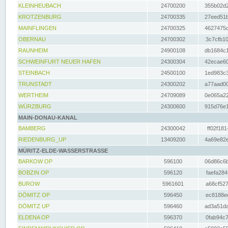
KLEINHEUBACH
24700200
355b02d2
KROTZENBURG
24700335
27eed51b
MAINFLINGEN
24700325
4627475d
OBERNAU
24700302
3c7cfb10
RAUNHEIM
24900108
db1684c1
SCHWEINFURT NEUER HAFEN
24300304
42ecae60
STEINBACH
24500100
1ed983c3
TRUNSTADT
24300202
a77aad00
WERTHEIM
24709089
0e065a22
WÜRZBURG
24300600
915d76e1
MAIN-DONAU-KANAL
BAMBERG
24300042
ff02f181
RIEDENBURG_UP
13409200
4a69e82e
MÜRITZ-ELDE-WASSERSTRASSE
BARKOW OP
596100
06d86c6b
BOBZIN OP
596120
faefa284
BUROW
5961601
a68cf527
DÖMITZ OP
596450
ec8188ee
DÖMITZ UP
596460
ad3a51da
ELDENA OP
596370
0fab94c7