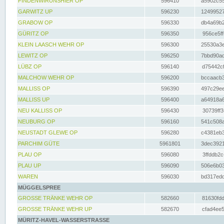
FINDENWIRUNSHIER OP
596410
a5902c55
GARWITZ UP
596230
12499527
GRABOW OP
596330
db4a69b2
GÜRITZ OP
596350
956ce5ff
KLEIN LAASCH WEHR OP
596300
25530a3e
LEWITZ OP
596250
7bbd90ad
LÜBZ OP
596140
d75442cf
MALCHOW WEHR OP
596200
bccaacb3
MALLISS OP
596390
497c29ee
MALLISS UP
596400
a64918a6
NEU KALLISS OP
596430
30739ff3
NEUBURG OP
596160
541c508a
NEUSTADT GLEWE OP
596280
c4381eb3
PARCHIM GÜTE
5961801
3dec3921
PLAU OP
596080
3ffddb2c
PLAU UP
596090
506e6b03
WAREN
596030
bd317edd
MÜGGELSPREE
GROSSE TRÄNKE WEHR OP
582660
81630fdd
GROSSE TRÄNKE WEHR UP
582670
cfad4ee5
MÜRITZ-HAVEL-WASSERSTRASSE