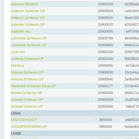
Giessen Klärwerk
25800100
4b386a6a
Hollerich Schleuse OP
25800618
cedc9b0c
Hollerich Schleuse UP
25800620
9beb7290
Kalkofen Schleuse OP
25800578
a7034573
Kalkofen neu
25800600
64f735fd
Lahnstein Schleuse OP
25800798
664d68ea
Lahnstein Schleuse UP
25800800
6b6b31e2
Leun neu
25800200
32807065
Limburg Schleuse UP
25800440
89038b42
Marburg
25830056
4e7a6cfa
Nassau Schleuse OP
25800638
29cb44a2
Nassau Schleuse UP
25800640
3a90a346
Niederbiel Schleuse Kanal OP
25800177
57c8e437
Runkel Schleuse UP
25800400
b85b17cc
Scheidt Schleuse OP
25800558
15a50d2b
Scheidt Schleuse UP
25800560
7dfe4776
LEDA
DREYSCHLOOT
3880010
d4df3617
LEDASPERRWERK UP
3880050
5e6ae93a
LEINE