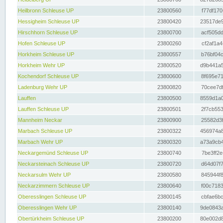
Heilbronn Schleuse UP
23800560
f77df170
Hessigheim Schleuse UP
23800420
23517de9
Hirschhorn Schleuse UP
23800700
acf505dd
Hofen Schleuse UP
23800260
cf2af1a4
Horkheim Schleuse UP
23800557
b76bf04c
Horkheim Wehr UP
23800520
d9b441a5
Kochendorf Schleuse UP
23800600
8f695e71
Ladenburg Wehr UP
23800820
70cee7df
Lauffen
23800500
8559d1a0
Lauffen Schleuse UP
23800501
2f7cb553
Mannheim Neckar
23800900
25582d3f
Marbach Schleuse UP
23800322
456974a8
Marbach Wehr UP
23800320
a73a9cb4
Neckargemünd Schleuse UP
23800740
7be3ff2e
Neckarsteinach Schleuse UP
23800720
d64d07f7
Neckarsulm Wehr UP
23800580
845944f8
Neckarzimmern Schleuse UP
23800640
f00c7183
Oberesslingen Schleuse UP
23800145
cbfae6bc
Oberesslingen Wehr UP
23800140
9de0843a
Obertürkheim Schleuse UP
23800200
80e002d8