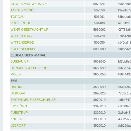
STÖR-SPERRWERK AP
5970041
d9acdbec
TANGERMÜNDE
502350
13e91b77
TORGAU
501261
83bbaedb
VOCKERODE
501480
ae93f2a5
WEHR GEESTHACHT UP
5930062
0f7f58a8
WITTENBERG
501420
070b1eb4
WITTENBERGE
503050
cbf3cd49
ZOLLENSPIEKER
5930090
3de8ea26
ELBE-LÜBECK-KANAL
BÜSSAU UP
9669040
bf7bb8e8
DONNERSCHLEUSE OP
9660049
45634232
MÖLLN
9660050
46644438
EMS
DALUM
3550040
ad357e52
DUKEGAT
3990020
7753c1fa
EMDEN NEUE SEESCHLEUSE
3970010
edfdf747
EMSHÖRN
9340010
c8af067c
FUESTRUP
3310010
3a8ed45f
KNOCK
3990010
438b565e
LEERORT
3910010
abb23dad