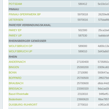
POTSDAM
580412
5e10e1e7
PINNAU
PINNAU-SPERRWERK BP
5970018
26259e8f
UETERSEN
5970016
575da86f
PAREYER VERBINDUNGSKANAL
PAREY EP
502300
25ca1bef
PAREY UP
587530
bafddcbf
RHEINSBERGER GEWÄSSER
WOLFSBRUCH OP
589000
4d00c13e
WOLFSBRUCH UP
589010
3d43a8d7
RHEIN
ANDERNACH
27100400
5735892a
BINGEN
25300200
0309cd61
BONN
2710080
593647aa
BOPPARD
25700500
2ff6379d
BRAUBACH
25700600
d6dc44d1
BREISACH
23300320
9da1ad2b
Basel-Rheinhalle
2310010
94f6eff1
Bodenheim
23900620
f6be7857
DUISBURG-RUHRORT
2770010
c0f51e35