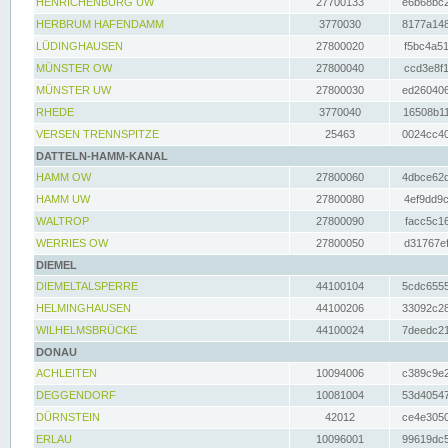
HENRICHENBURG UW
27700133
e6b68bc2
HERBRUM HAFENDAMM
3770030
8177a148
LÜDINGHAUSEN
27800020
f5bc4a51
MÜNSTER OW
27800040
ccd3e8f1
MÜNSTER UW
27800030
ed260406
RHEDE
3770040
16508b11
VERSEN TRENNSPITZE
25463
0024cc40
DATTELN-HAMM-KANAL
HAMM OW
27800060
4dbce62d
HAMM UW
27800080
4ef9dd9c
WALTROP
27800090
facc5c16
WERRIES OW
27800050
d31767ef
DIEMEL
DIEMELTALSPERRE
44100104
5cdc6555
HELMINGHAUSEN
44100206
33092c28
WILHELMSBRÜCKE
44100024
7deedc21
DONAU
ACHLEITEN
10094006
c389c9e2
DEGGENDORF
10081004
53d40547
DÜRNSTEIN
42012
ce4e3050
ERLAU
10096001
99619dc5