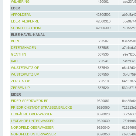
WILHERING
420061
aec23fd6
EDER
AFFOLDERN
42800502
ab9d5a42
EDERTALSPERRE
42800310
c6e9f744
SCHMITTLOTHEIM
42800309
d2155fa6
ELBE-HAVEL-KANAL
BURG
587507
831ad501
DETERSHAGEN
587505
a7b1eda9
GENTHIN
587535
e9e7f20c
KADE
587541
e4f29379
WUSTERWITZ OP
587540
c6a12d34
WUSTERWITZ UP
587550
3bfcf759
ZERBEN OP
587510
64c37072
ZERBEN UP
587520
532d8718
EIDER
EIDER-SPERRWERK BP
9520081
8ac85e6c
FRIEDRICHSTADT STRASSENBRÜCKE
9520060
721313e7
LEXFÄHRE OBERWASSER
9520020
86c5688f
LEXFÄHRE UNTERWASSER
9520030
7f01fbd8
NORDFELD OBERWASSER
9520040
61394669
NORDFELD UNTERWASSER
9520050
cb93548e