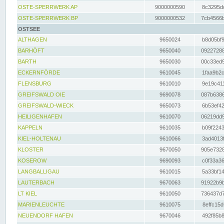
OSTE-SPERRWERK AP
9000000590
8c3295dc
OSTE-SPERRWERK BP
9000000532
7cb4566b
OSTSEE
ALTHAGEN
9650024
b8d05bf9
BARHÖFT
9650040
09227288
BARTH
9650030
00c33ed9
ECKERNFÖRDE
9610045
1faa9b2c
FLENSBURG
9610010
9e19c411
GREIFSWALD OIE
9690078
087b6386
GREIFSWALD-WIECK
9650073
6b53ef42
HEILIGENHAFEN
9610070
06219dd9
KAPPELN
9610035
b09f2243
KIEL-HOLTENAU
9610066
3ad4013f
KLOSTER
9670050
905e7328
KOSEROW
9690093
c0f33a36
LANGBALLIGAU
9610015
5a33bf14
LAUTERBACH
9670063
91922b9b
LT KIEL
9610050
736437d7
MARIENLEUCHTE
9610075
8effc15d
NEUENDORF HAFEN
9670046
492f85b8