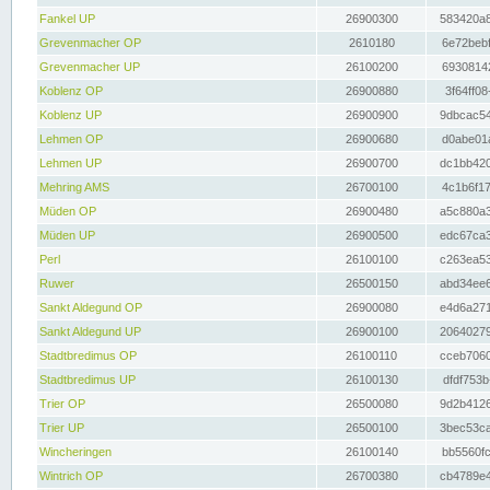
Fankel UP
26900300
583420a8
Grevenmacher OP
2610180
6e72bebf
Grevenmacher UP
26100200
69308142
Koblenz OP
26900880
3f64ff08
Koblenz UP
26900900
9dbcac54
Lehmen OP
26900680
d0abe01a
Lehmen UP
26900700
dc1bb420
Mehring AMS
26700100
4c1b6f17
Müden OP
26900480
a5c880a3
Müden UP
26900500
edc67ca3
Perl
26100100
c263ea53
Ruwer
26500150
abd34ee6
Sankt Aldegund OP
26900080
e4d6a271
Sankt Aldegund UP
26900100
20640279
Stadtbredimus OP
26100110
cceb7060
Stadtbredimus UP
26100130
dfdf753b
Trier OP
26500080
9d2b4126
Trier UP
26500100
3bec53ca
Wincheringen
26100140
bb5560fc
Wintrich OP
26700380
cb4789e4