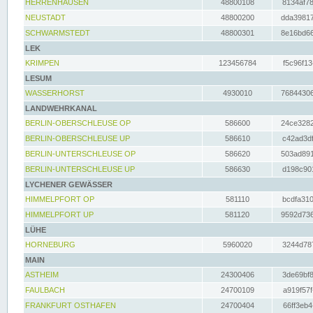
HERRENHAUSEN
48800108
8134af78
NEUSTADT
48800200
dda39817
SCHWARMSTEDT
48800301
8e16bd66
LEK
KRIMPEN
123456784
f5c96f13
LESUM
WASSERHORST
4930010
76844306
LANDWEHRKANAL
BERLIN-OBERSCHLEUSE OP
586600
24ce3282
BERLIN-OBERSCHLEUSE UP
586610
c42ad3df
BERLIN-UNTERSCHLEUSE OP
586620
503ad891
BERLIN-UNTERSCHLEUSE UP
586630
d198c901
LYCHENER GEWÄSSER
HIMMELPFORT OP
581110
bcdfa310
HIMMELPFORT UP
581120
9592d736
LÜHE
HORNEBURG
5960020
3244d787
MAIN
ASTHEIM
24300406
3de69bf8
FAULBACH
24700109
a919f57f
FRANKFURT OSTHAFEN
24700404
66ff3eb4