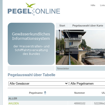
Hilfe
Link
Start
Pegelauswahl über Karte
Newsletter
Pegelauswahl über Tabelle
Pegelname
Nummer
UU
ALLER
AHLDEN
48900102
522286e2