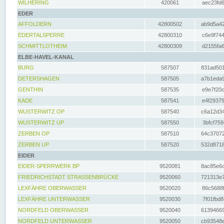
WILHERING
420061
aec23fd6
EDER
AFFOLDERN
42800502
ab9d5a42
EDERTALSPERRE
42800310
c6e9f744
SCHMITTLOTHEIM
42800309
d2155fa6
ELBE-HAVEL-KANAL
BURG
587507
831ad501
DETERSHAGEN
587505
a7b1eda9
GENTHIN
587535
e9e7f20c
KADE
587541
e4f29379
WUSTERWITZ OP
587540
c6a12d34
WUSTERWITZ UP
587550
3bfcf759
ZERBEN OP
587510
64c37072
ZERBEN UP
587520
532d8718
EIDER
EIDER-SPERRWERK BP
9520081
8ac85e6c
FRIEDRICHSTADT STRASSENBRÜCKE
9520060
721313e7
LEXFÄHRE OBERWASSER
9520020
86c5688f
LEXFÄHRE UNTERWASSER
9520030
7f01fbd8
NORDFELD OBERWASSER
9520040
61394669
NORDFELD UNTERWASSER
9520050
cb93548e