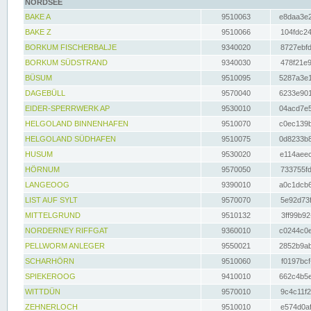
NORDSEE
BAKE A
9510063
e8daa3e2
BAKE Z
9510066
104fdc24
BORKUM FISCHERBALJE
9340020
8727ebfd
BORKUM SÜDSTRAND
9340030
478f21e9
BÜSUM
9510095
5287a3e1
DAGEBÜLL
9570040
6233e901
EIDER-SPERRWERK AP
9530010
04acd7e5
HELGOLAND BINNENHAFEN
9510070
c0ec139b
HELGOLAND SÜDHAFEN
9510075
0d8233b8
HUSUM
9530020
e114aeec
HÖRNUM
9570050
733755fd
LANGEOOG
9390010
a0c1dcb6
LIST AUF SYLT
9570070
5e92d73f
MITTELGRUND
9510132
3ff99b92
NORDERNEY RIFFGAT
9360010
c0244c0e
PELLWORM ANLEGER
9550021
2852b9ab
SCHARHÖRN
9510060
f0197bcf
SPIEKEROOG
9410010
662c4b5e
WITTDÜN
9570010
9c4c11f2
ZEHNERLOCH
9510010
e574d0af