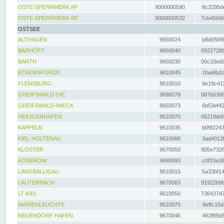
OSTE-SPERRWERK AP
9000000590
8c3295dc
OSTE-SPERRWERK BP
9000000532
7cb4566b
OSTSEE
ALTHAGEN
9650024
b8d05bf9
BARHÖFT
9650040
09227288
BARTH
9650030
00c33ed9
ECKERNFÖRDE
9610045
1faa9b2c
FLENSBURG
9610010
9e19c411
GREIFSWALD OIE
9690078
087b6386
GREIFSWALD-WIECK
9650073
6b53ef42
HEILIGENHAFEN
9610070
06219dd9
KAPPELN
9610035
b09f2243
KIEL-HOLTENAU
9610066
3ad4013f
KLOSTER
9670050
905e7328
KOSEROW
9690093
c0f33a36
LANGBALLIGAU
9610015
5a33bf14
LAUTERBACH
9670063
91922b9b
LT KIEL
9610050
736437d7
MARIENLEUCHTE
9610075
8effc15d
NEUENDORF HAFEN
9670046
492f85b8