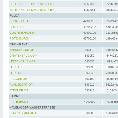
ESTE INNERES SPERRWERK AP
5950082
227b83f7
ESTE INNERES SPERRWERK BP
5950081
5fea1a12
FULDA
BONAFORTH
42900201
23721dfd
GREBENAU
42700202
acd63934
GUNTERSHAUSEN
42900100
213a585d
ROTENBURG
42700100
d1ba62a4
FINOWKANAL
EBERSWALDE OP
693170
3cd46cc7
GRAFENBRÜCK OP
693050
547422fb
LEESENBRÜCK OP
693030
f099ce74
LIEPE OP
693230
6f81b35f
LIEPE UP
693240
79d783d3
RAGÖSE OP
693190
b6bbe4f8
RUHLSDORF OP
693010
6629a4ca
STECHER OP
693210
516fbf8c
HAMME
RITTERHUDE
4940030
f49855d8
HAVEL-ODER-WASSERSTRASSE
BERLIN-SPANDAU OP
580300
e607a4b6