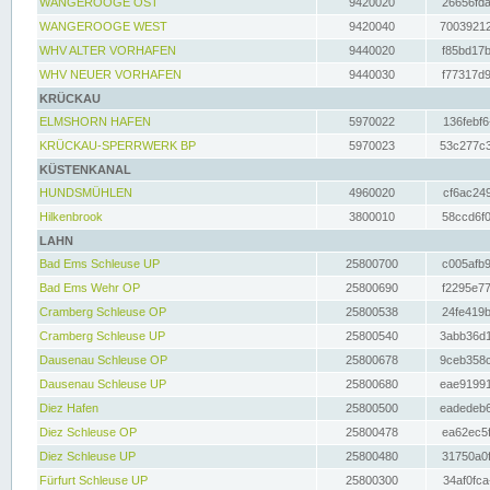
WANGEROOGE OST
9420020
26656fda
WANGEROOGE WEST
9420040
70039212
WHV ALTER VORHAFEN
9440020
f85bd17b
WHV NEUER VORHAFEN
9440030
f77317d9
KRÜCKAU
ELMSHORN HAFEN
5970022
136febf6
KRÜCKAU-SPERRWERK BP
5970023
53c277c3
KÜSTENKANAL
HUNDSMÜHLEN
4960020
cf6ac249
Hilkenbrook
3800010
58ccd6f0
LAHN
Bad Ems Schleuse UP
25800700
c005afb9
Bad Ems Wehr OP
25800690
f2295e77
Cramberg Schleuse OP
25800538
24fe419b
Cramberg Schleuse UP
25800540
3abb36d1
Dausenau Schleuse OP
25800678
9ceb358c
Dausenau Schleuse UP
25800680
eae91991
Diez Hafen
25800500
eadedeb6
Diez Schleuse OP
25800478
ea62ec5f
Diez Schleuse UP
25800480
31750a0f
Fürfurt Schleuse UP
25800300
34af0fca