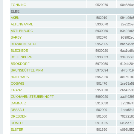
TÖNNING
9520070
00e386ac
ELBE
AKEN
502010
094b96e5
ALTENGAMME
5930070
2ee12b9a
ARTLENBURG
5930050
b3492c68
BARBY
502070
939f82ec
BLANKENESE UF
5952065
bacb459b
BLECKEDE
5930020
6aa1cd8e
BOIZENBURG
5930033
33e0bce0
BROKDORF
5970050
610ab204
BRUNSBÜTTEL MPM
5970094
d4f5f719
BUNTHAUS
5952020
ae1b91d0
COSWIG
501470
1ce53a59
CRANZ
5950070
e6b42536
CUXHAVEN STEUBENHÖFT
5990020
aad49293
DAMNATZ
5910030
c233674f
DESSAU
502000
1edc5fa4
DRESDEN
501060
70272185
DÖMITZ
5910025
6e3ea719
ELSTER
501390
c093b557