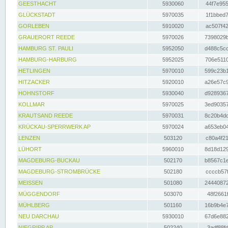
GEESTHACHT
5930060
44f7e955
GLÜCKSTADT
5970035
1f1bbed7
GORLEBEN
5910020
ac507f42
GRAUERORT REEDE
5970026
7398029b
HAMBURG ST. PAULI
5952050
d488c5cc
HAMBURG-HARBURG
5952025
706e5110
HETLINGEN
5970010
599c23b1
HITZACKER
5920010
a26e57c9
HOHNSTORF
5930040
d9289367
KOLLMAR
5970025
3ed90357
KRAUTSAND REEDE
5970031
8c20b4dc
KRÜCKAU-SPERRWERK AP
5970024
a653eb04
LENZEN
503120
c80a4f21
LÜHORT
5960010
8d18d129
MAGDEBURG-BUCKAU
502170
b8567c1e
MAGDEBURG-STROMBRÜCKE
502180
ccccb57f
MEISSEN
501080
24440872
MÜGGENDORF
503070
48f2661f
MÜHLBERG
501160
16b9b4e7
NEU DARCHAU
5930010
67d6e882
NIEGRIPP AP
502240
3adf88fd