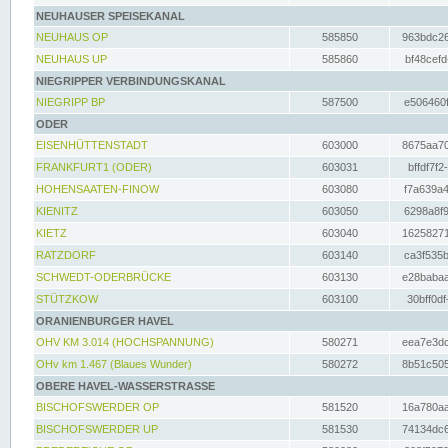
NEUHAUSER SPEISEKANAL
NEUHAUS OP
585850
963bdc26
NEUHAUS UP
585860
bf48cefd
NIEGRIPPER VERBINDUNGSKANAL
NIEGRIPP BP
587500
e506460f
ODER
EISENHÜTTENSTADT
603000
8675aa70
FRANKFURT1 (ODER)
603031
bffdf7f2
HOHENSAATEN-FINOW
603080
f7a639a4
KIENITZ
603050
6298a8f9
KIETZ
603040
16258271
RATZDORF
603140
ca3f535b
SCHWEDT-ODERBRÜCKE
603130
e28babaa
STÜTZKOW
603100
30bff0df
ORANIENBURGER HAVEL
OHV KM 3.014 (HOCHSPANNUNG)
580271
eea7e3dc
OHv km 1.467 (Blaues Wunder)
580272
8b51c505
OBERE HAVEL-WASSERSTRASSE
BISCHOFSWERDER OP
581520
16a780aa
BISCHOFSWERDER UP
581530
74134dc6