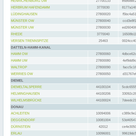
HENRICHENBURG UW
27700133
e6b68bc2
HERBRUM HAFENDAMM
3770030
8177a148
LÜDINGHAUSEN
27800020
f5bc4a51
MÜNSTER OW
27800040
ccd3e8f1
MÜNSTER UW
27800030
ed260406
RHEDE
3770040
16508b11
VERSEN TRENNSPITZE
25463
0024cc40
DATTELN-HAMM-KANAL
HAMM OW
27800060
4dbce62d
HAMM UW
27800080
4ef9dd9c
WALTROP
27800090
facc5c16
WERRIES OW
27800050
d31767ef
DIEMEL
DIEMELTALSPERRE
44100104
5cdc6555
HELMINGHAUSEN
44100206
33092c28
WILHELMSBRÜCKE
44100024
7deedc21
DONAU
ACHLEITEN
10094006
c389c9e2
DEGGENDORF
10081004
53d40547
DÜRNSTEIN
42012
ce4e3050
ERLAU
10096001
99619dc5