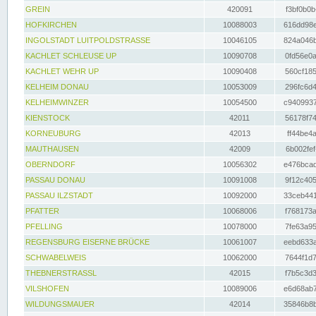
GREIN
420091
f3bf0b0b
HOFKIRCHEN
10088003
616dd98e
INGOLSTADT LUITPOLDSTRASSE
10046105
824a046b
KACHLET SCHLEUSE UP
10090708
0fd56e0a
KACHLET WEHR UP
10090408
560cf185
KELHEIM DONAU
10053009
296fc6d4
KELHEIMWINZER
10054500
c9409937
KIENSTOCK
42011
56178f74
KORNEUBURG
42013
ff44be4a
MAUTHAUSEN
42009
6b002fef
OBERNDORF
10056302
e476bcad
PASSAU DONAU
10091008
9f12c405
PASSAU ILZSTADT
10092000
33ceb441
PFATTER
10068006
f768173a
PFELLING
10078000
7fe63a95
REGENSBURG EISERNE BRÜCKE
10061007
eebd633a
SCHWABELWEIS
10062000
7644f1d7
THEBNERSTRASSL
42015
f7b5c3d3
VILSHOFEN
10089006
e6d68ab7
WILDUNGSMAUER
42014
35846b8b