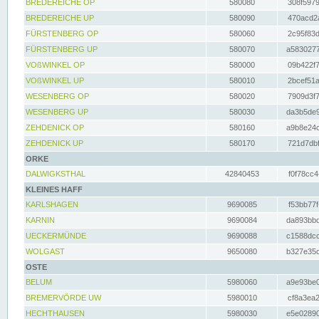
BREDEREICHE OP
580080
308f5979
BREDEREICHE UP
580090
470acd2a
FÜRSTENBERG OP
580060
2c95f83d
FÜRSTENBERG UP
580070
a5830277
VOßWINKEL OP
580000
09b422f7
VOßWINKEL UP
580010
2bcef51a
WESENBERG OP
580020
7909d3f7
WESENBERG UP
580030
da3b5de9
ZEHDENICK OP
580160
a9b8e24c
ZEHDENICK UP
580170
721d7dbf
ORKE
DALWIGKSTHAL
42840453
f0f78cc4
KLEINES HAFF
KARLSHAGEN
9690085
f53bb77f
KARNIN
9690084
da893bbd
UECKERMÜNDE
9690088
c1588dcc
WOLGAST
9650080
b327e35c
OSTE
BELUM
5980060
a9e93be0
BREMERVÖRDE UW
5980010
cf8a3ea2
HECHTHAUSEN
5980030
e5e02890