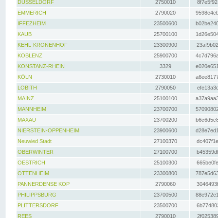
DÜSSELDORF
2750010
8f7e5f92
EMMERICH
2790020
9598e4cb
IFFEZHEIM
23500600
b02be240
KAUB
25700100
1d26e504
KEHL-KRONENHOF
23300900
23af9b02
KOBLENZ
25900700
4c7d796a
KONSTANZ-RHEIN
3329
e020e651
KÖLN
2730010
a6ee8177
LOBITH
2790050
efe13a3d
MAINZ
25100100
a37a9aa3
MANNHEIM
23700700
57090802
MAXAU
23700200
b6c6d5c8
NIERSTEIN-OPPENHEIM
23900600
d28e7ed1
Neuwied Stadt
27100370
dc407f1e
OBERWINTER
27100700
b45359df
OESTRICH
25100300
665be0fe
OTTENHEIM
23300800
787e5d63
PANNERDENSE KOP
2790060
3046493f
PHILIPPSBURG
23700500
88e972e1
PLITTERSDORF
23500700
6b774802
REES
2790010
2f025389