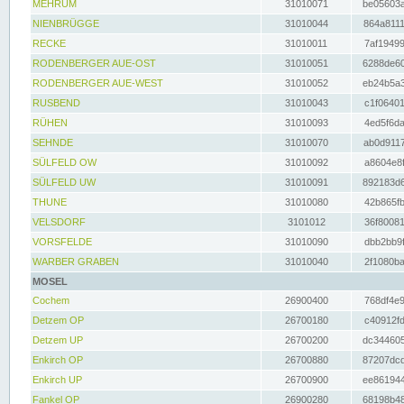
MEHRUM
31010071
be05603a
NIENBRÜGGE
31010044
864a8111
RECKE
31010011
7af19499
RODENBERGER AUE-OST
31010051
6288de60
RODENBERGER AUE-WEST
31010052
eb24b5a3
RUSBEND
31010043
c1f06401
RÜHEN
31010093
4ed5f6da
SEHNDE
31010070
ab0d9117
SÜLFELD OW
31010092
a8604e8f
SÜLFELD UW
31010091
892183d6
THUNE
31010080
42b865fb
VELSDORF
3101012
36f80081
VORSFELDE
31010090
dbb2bb9f
WARBER GRABEN
31010040
2f1080ba
MOSEL
Cochem
26900400
768df4e9
Detzem OP
26700180
c40912fd
Detzem UP
26700200
dc344605
Enkirch OP
26700880
87207dcd
Enkirch UP
26700900
ee861944
Fankel OP
26900280
68198b48