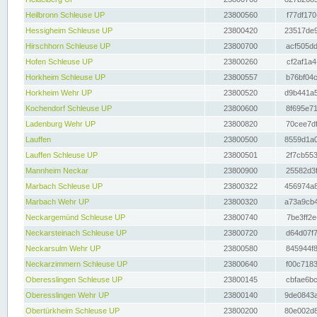
Heilbronn Schleuse UP
23800560
f77df170
Hessigheim Schleuse UP
23800420
23517de9
Hirschhorn Schleuse UP
23800700
acf505dd
Hofen Schleuse UP
23800260
cf2af1a4
Horkheim Schleuse UP
23800557
b76bf04c
Horkheim Wehr UP
23800520
d9b441a5
Kochendorf Schleuse UP
23800600
8f695e71
Ladenburg Wehr UP
23800820
70cee7df
Lauffen
23800500
8559d1a0
Lauffen Schleuse UP
23800501
2f7cb553
Mannheim Neckar
23800900
25582d3f
Marbach Schleuse UP
23800322
456974a8
Marbach Wehr UP
23800320
a73a9cb4
Neckargemünd Schleuse UP
23800740
7be3ff2e
Neckarsteinach Schleuse UP
23800720
d64d07f7
Neckarsulm Wehr UP
23800580
845944f8
Neckarzimmern Schleuse UP
23800640
f00c7183
Oberesslingen Schleuse UP
23800145
cbfae6bc
Oberesslingen Wehr UP
23800140
9de0843a
Obertürkheim Schleuse UP
23800200
80e002d8