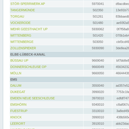
STÖR-SPERRWERK AP
5970041
d9acdbec
TANGERMÜNDE
502350
13e91b77
TORGAU
501261
83bbaedb
VOCKERODE
501480
ae93f2a5
WEHR GEESTHACHT UP
5930062
0f7f58a8
WITTENBERG
501420
070b1eb4
WITTENBERGE
503050
cbf3cd49
ZOLLENSPIEKER
5930090
3de8ea26
ELBE-LÜBECK-KANAL
BÜSSAU UP
9669040
bf7bb8e8
DONNERSCHLEUSE OP
9660049
45634232
MÖLLN
9660050
46644438
EMS
DALUM
3550040
ad357e52
DUKEGAT
3990020
7753c1fa
EMDEN NEUE SEESCHLEUSE
3970010
edfdf747
EMSHÖRN
9340010
c8af067c
FUESTRUP
3310010
3a8ed45f
KNOCK
3990010
438b565e
LEERORT
3910010
abb23dad