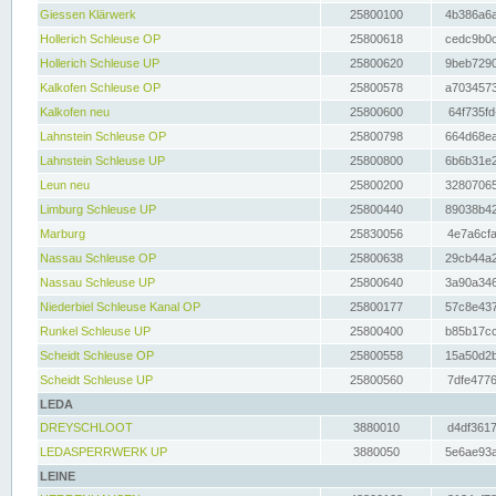
Giessen Klärwerk
25800100
4b386a6a
Hollerich Schleuse OP
25800618
cedc9b0c
Hollerich Schleuse UP
25800620
9beb7290
Kalkofen Schleuse OP
25800578
a7034573
Kalkofen neu
25800600
64f735fd
Lahnstein Schleuse OP
25800798
664d68ea
Lahnstein Schleuse UP
25800800
6b6b31e2
Leun neu
25800200
32807065
Limburg Schleuse UP
25800440
89038b42
Marburg
25830056
4e7a6cfa
Nassau Schleuse OP
25800638
29cb44a2
Nassau Schleuse UP
25800640
3a90a346
Niederbiel Schleuse Kanal OP
25800177
57c8e437
Runkel Schleuse UP
25800400
b85b17cc
Scheidt Schleuse OP
25800558
15a50d2b
Scheidt Schleuse UP
25800560
7dfe4776
LEDA
DREYSCHLOOT
3880010
d4df3617
LEDASPERRWERK UP
3880050
5e6ae93a
LEINE