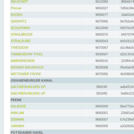
NEUSTADT
9610080
3f0b6b74
Prerow
9650027
7d50c68c
RUDEN
9690077
1fa822e6
SASSNITZ
9670065
9e7b2a4d
SCHLESWIG
9610040
09370c05
STAHLBRODE
9650070
340707f4
STRALSUND
9650043
b9163121
THIESSOW
9670067
d1c9bb3c
TIMMENDORF POEL
9630007
d22c341b
WARNEMÜNDE
9640015
220ff4c6
WISMAR-BAUMHAUS
9630008
95a0ab45
WITTOWER FÄHRE
9670055
4b348b56
ORANIENBURGER KANAL
SACHSENHAUSEN OP
580240
adbd3144
SACHSENHAUSEN UP
581840
0a6fe221
PEENE
AALBUDE
9660009
8ba772ed
ANKLAM
9660001
22fd01e0
DEMMIN
9660007
b7e238e8
JARMEN
9660005
a3328262
POTSDAMER HAVEL