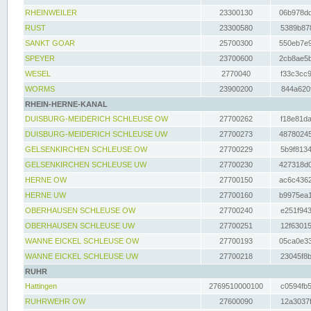
RHEINWEILER
23300130
06b978dd
RUST
23300580
5389b878
SANKT GOAR
25700300
550eb7e9
SPEYER
23700600
2cb8ae5b
WESEL
2770040
f33c3cc9
WORMS
23900200
844a620f
RHEIN-HERNE-KANAL
DUISBURG-MEIDERICH SCHLEUSE OW
27700262
f18e81da
DUISBURG-MEIDERICH SCHLEUSE UW
27700273
48780245
GELSENKIRCHEN SCHLEUSE OW
27700229
5b9f8134
GELSENKIRCHEN SCHLEUSE UW
27700230
427318d0
HERNE OW
27700150
ac6c4362
HERNE UW
27700160
b9975ea1
OBERHAUSEN SCHLEUSE OW
27700240
e251f943
OBERHAUSEN SCHLEUSE UW
27700251
12f63015
WANNE EICKEL SCHLEUSE OW
27700193
05ca0e33
WANNE EICKEL SCHLEUSE UW
27700218
23045f8b
RUHR
Hattingen
2769510000100
c0594fb5
RUHRWEHR OW
27600090
12a3037f