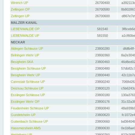
Wintrich UP
26700400
a392113c
Zeltingen OP
26700580
8b802863
Zeltingen UP
26700600
d867e7e9
MALZER KANAL
LIEBENWALDE OP
581540
3f8ceb6d
LIEBENWALDE UP
581550
a1cf60be
NECKAR
Aldingen Schleuse UP
23800280
dfdfb4ff
Beihingen Wehr UP
23800360
8a2e3048
Besigheim SKA
23800460
46d8ed02
Besigheim Schleuse UP
23800480
57db82c7
Besigheim Wehr UP
23800440
42c11b7a
Cannstatt Schleuse UP
23800240
7068d262
Deizisau Schleuse UP
23800120
c5b6243d
Esslingen Schleuse UP
23800180
130a3761
Esslingen Wehr OP
23800176
31c32a38
Feudenheim Schleuse UP
23800840
48a939b9
Gundelsheim UP
23800620
fc1072e4
Guttenbach Schleuse UP
23800660
bd36404b
Hassmersheim AMS
23800630
0e1b8ae0
Heidelberg UP
23800760
827b2685