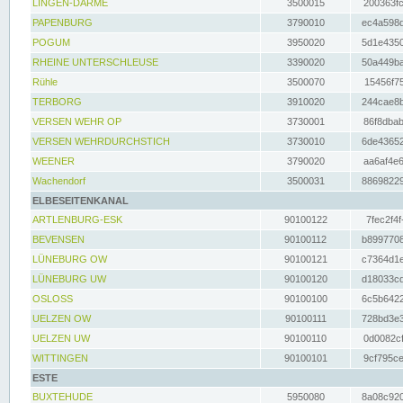
LINGEN-DARME
3500015
200363fc
PAPENBURG
3790010
ec4a598d
POGUM
3950020
5d1e4350
RHEINE UNTERSCHLEUSE
3390020
50a449ba
Rühle
3500070
15456f75
TERBORG
3910020
244cae8b
VERSEN WEHR OP
3730001
86f8dbab
VERSEN WEHRDURCHSTICH
3730010
6de43652
WEENER
3790020
aa6af4e6
Wachendorf
3500031
88698229
ELBESEITENKANAL
ARTLENBURG-ESK
90100122
7fec2f4f
BEVENSEN
90100112
b8997708
LÜNEBURG OW
90100121
c7364d1e
LÜNEBURG UW
90100120
d18033cd
OSLOSS
90100100
6c5b6422
UELZEN OW
90100111
728bd3e3
UELZEN UW
90100110
0d0082cf
WITTINGEN
90100101
9cf795ce
ESTE
BUXTEHUDE
5950080
8a08c920