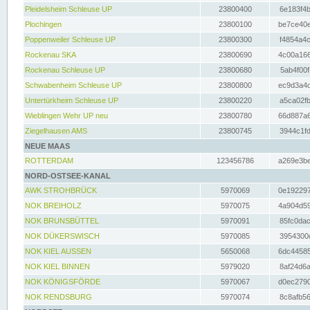
Pleidelsheim Schleuse UP
23800400
6e183f4b
Plochingen
23800100
be7ce40e
Poppenweiler Schleuse UP
23800300
f4854a4c
Rockenau SKA
23800690
4c00a166
Rockenau Schleuse UP
23800680
5ab4f00f
Schwabenheim Schleuse UP
23800800
ec9d3a4d
Untertürkheim Schleuse UP
23800220
a5ca02fb
Wieblingen Wehr UP neu
23800780
66d887a6
Ziegelhausen AMS
23800745
3944c1fd
NEUE MAAS
ROTTERDAM
123456786
a269e3be
NORD-OSTSEE-KANAL
AWK STROHBRÜCK
5970069
0e192297
NOK BREIHOLZ
5970075
4a904d59
NOK BRUNSBÜTTEL
5970091
85fc0dac
NOK DÜKERSWISCH
5970085
3954300d
NOK KIEL AUSSEN
5650068
6dc44585
NOK KIEL BINNEN
5979020
8af24d6a
NOK KÖNIGSFÖRDE
5970067
d0ec2790
NOK RENDSBURG
5970074
8c8afb56