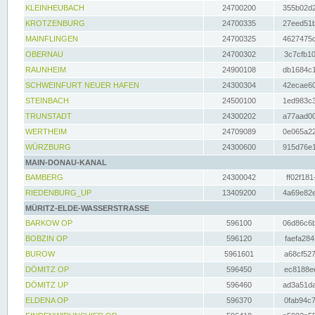
KLEINHEUBACH
24700200
355b02d2
KROTZENBURG
24700335
27eed51b
MAINFLINGEN
24700325
4627475d
OBERNAU
24700302
3c7cfb10
RAUNHEIM
24900108
db1684c1
SCHWEINFURT NEUER HAFEN
24300304
42ecae60
STEINBACH
24500100
1ed983c3
TRUNSTADT
24300202
a77aad00
WERTHEIM
24709089
0e065a22
WÜRZBURG
24300600
915d76e1
MAIN-DONAU-KANAL
BAMBERG
24300042
ff02f181
RIEDENBURG_UP
13409200
4a69e82e
MÜRITZ-ELDE-WASSERSTRASSE
BARKOW OP
596100
06d86c6b
BOBZIN OP
596120
faefa284
BUROW
5961601
a68cf527
DÖMITZ OP
596450
ec8188ee
DÖMITZ UP
596460
ad3a51da
ELDENA OP
596370
0fab94c7