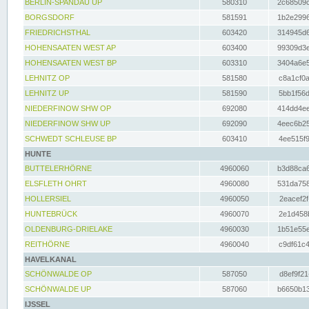
BERLIN-SPANDAU UP
580310
2c68509c
BORGSDORF
581591
1b2e2996
FRIEDRICHSTHAL
603420
314945d6
HOHENSAATEN WEST AP
603400
99309d3e
HOHENSAATEN WEST BP
603310
3404a6e5
LEHNITZ OP
581580
c8a1cf0a
LEHNITZ UP
581590
5bb1f56d
NIEDERFINOW SHW OP
692080
414dd4ee
NIEDERFINOW SHW UP
692090
4eec6b25
SCHWEDT SCHLEUSE BP
603410
4ee515f9
HUNTE
BUTTELERHÖRNE
4960060
b3d88ca6
ELSFLETH OHRT
4960080
531da758
HOLLERSIEL
4960050
2eacef2f
HUNTEBRÜCK
4960070
2e1d458b
OLDENBURG-DRIELAKE
4960030
1b51e55e
REITHÖRNE
4960040
c9df61c4
HAVELKANAL
SCHÖNWALDE OP
587050
d8ef9f21
SCHÖNWALDE UP
587060
b6650b13
IJSSEL