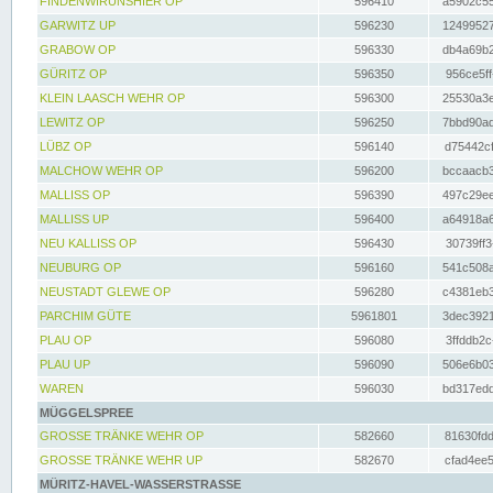
FINDENWIRUNSHIER OP
596410
a5902c55
GARWITZ UP
596230
12499527
GRABOW OP
596330
db4a69b2
GÜRITZ OP
596350
956ce5ff
KLEIN LAASCH WEHR OP
596300
25530a3e
LEWITZ OP
596250
7bbd90ad
LÜBZ OP
596140
d75442cf
MALCHOW WEHR OP
596200
bccaacb3
MALLISS OP
596390
497c29ee
MALLISS UP
596400
a64918a6
NEU KALLISS OP
596430
30739ff3
NEUBURG OP
596160
541c508a
NEUSTADT GLEWE OP
596280
c4381eb3
PARCHIM GÜTE
5961801
3dec3921
PLAU OP
596080
3ffddb2c
PLAU UP
596090
506e6b03
WAREN
596030
bd317edd
MÜGGELSPREE
GROSSE TRÄNKE WEHR OP
582660
81630fdd
GROSSE TRÄNKE WEHR UP
582670
cfad4ee5
MÜRITZ-HAVEL-WASSERSTRASSE