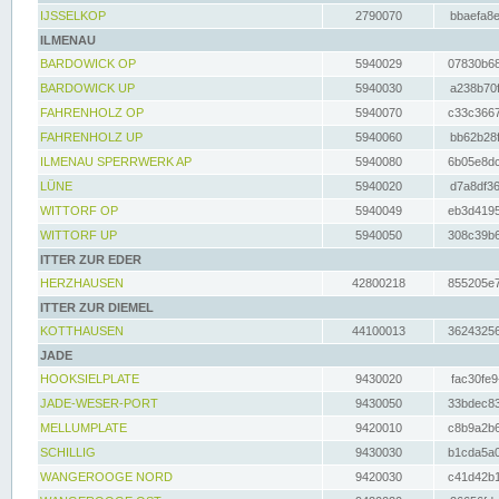
IJSSELKOP
2790070
bbaefa8e
ILMENAU
BARDOWICK OP
5940029
07830b68
BARDOWICK UP
5940030
a238b70f
FAHRENHOLZ OP
5940070
c33c3667
FAHRENHOLZ UP
5940060
bb62b28f
ILMENAU SPERRWERK AP
5940080
6b05e8dc
LÜNE
5940020
d7a8df36
WITTORF OP
5940049
eb3d4195
WITTORF UP
5940050
308c39b6
ITTER ZUR EDER
HERZHAUSEN
42800218
855205e7
ITTER ZUR DIEMEL
KOTTHAUSEN
44100013
36243256
JADE
HOOKSIELPLATE
9430020
fac30fe9
JADE-WESER-PORT
9430050
33bdec83
MELLUMPLATE
9420010
c8b9a2b6
SCHILLIG
9430030
b1cda5a0
WANGEROOGE NORD
9420030
c41d42b1