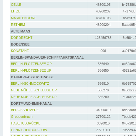
CELLE
48300105
b475386c
EITZE
48900237
47174d8f
MARKLENDORF
48700103
8b4f9f7c
RETHEM
48900204
5aaed954
ALTE MAAS
DORDRECHT
123456785
6c6f84c2
BODENSEE
KONSTANZ
906
aa9179c1
BERLIN-SPANDAUER-SCHIFFFAHRTSKANAL
BERLIN-PLÖTZENSEE OP
586640
ee52ce62
BERLIN-PLÖTZENSEE UP
586650
45721a68
DAHME-WASSERSTRASSE
BERLIN-SCHMÖCKWITZ
586810
6b595707
NEUE MÜHLE SCHLEUSE OP
586270
0e0dbcc9
NEUE MÜHLE SCHLEUSE UP
586280
c9a6c3bf
DORTMUND-EMS-KANAL
BERGESHÖVEDE
34000010
ade3a084
Groppenbruch
27700122
7bbdb421
HASEHUBBRÜCKE
3690010
04572010
HENRICHENBURG OW
27700111
70bee932