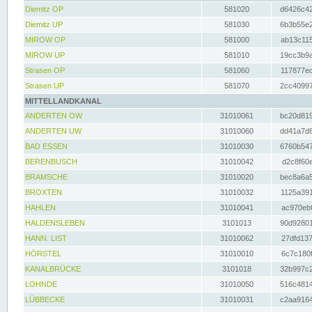
Diemitz OP
581020
d6426c42
Diemitz UP
581030
6b3b55e2
MIROW OP
581000
ab13c115
MIROW UP
581010
19cc3b9a
Strasen OP
581060
117877ec
Strasen UP
581070
2cc40997
MITTELLANDKANAL
ANDERTEN OW
31010061
bc20d819
ANDERTEN UW
31010060
dd41a7d6
BAD ESSEN
31010030
6760b547
BERENBUSCH
31010042
d2c8f60e
BRAMSCHE
31010020
bec8a6a5
BROXTEN
31010032
1125a391
HAHLEN
31010041
ac970eb0
HALDENSLEBEN
3101013
90d92801
HANN. LIST
31010062
27dfd137
HÖRSTEL
31010010
6c7c180f
KANALBRÜCKE
3101018
32b997c2
LOHNDE
31010050
516c4814
LÜBBECKE
31010031
c2aa9164