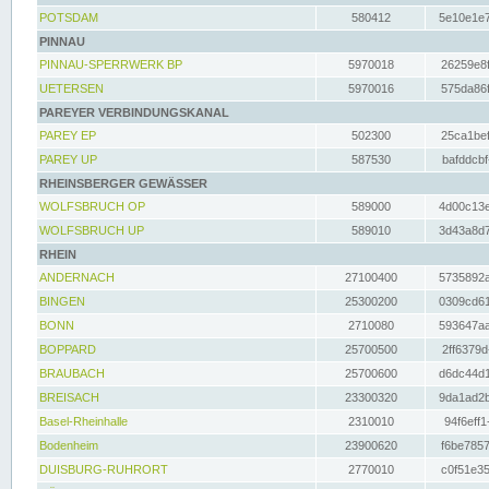
POTSDAM
580412
5e10e1e7
PINNAU
PINNAU-SPERRWERK BP
5970018
26259e8f
UETERSEN
5970016
575da86f
PAREYER VERBINDUNGSKANAL
PAREY EP
502300
25ca1bef
PAREY UP
587530
bafddcbf
RHEINSBERGER GEWÄSSER
WOLFSBRUCH OP
589000
4d00c13e
WOLFSBRUCH UP
589010
3d43a8d7
RHEIN
ANDERNACH
27100400
5735892a
BINGEN
25300200
0309cd61
BONN
2710080
593647aa
BOPPARD
25700500
2ff6379d
BRAUBACH
25700600
d6dc44d1
BREISACH
23300320
9da1ad2b
Basel-Rheinhalle
2310010
94f6eff1
Bodenheim
23900620
f6be7857
DUISBURG-RUHRORT
2770010
c0f51e35