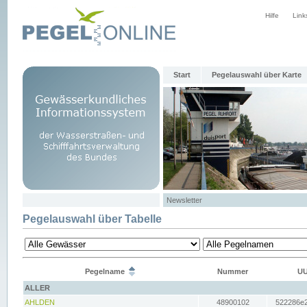
Hilfe
Link
Start
Pegelauswahl über Karte
Newsletter
Pegelauswahl über Tabelle
Pegelname
Nummer
UU
ALLER
AHLDEN
48900102
522286e2