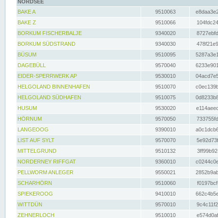
NORDSEE
BAKE A
9510063
e8daa3e2
BAKE Z
9510066
104fdc24
BORKUM FISCHERBALJE
9340020
8727ebfd
BORKUM SÜDSTRAND
9340030
478f21e9
BÜSUM
9510095
5287a3e1
DAGEBÜLL
9570040
6233e901
EIDER-SPERRWERK AP
9530010
04acd7e5
HELGOLAND BINNENHAFEN
9510070
c0ec139b
HELGOLAND SÜDHAFEN
9510075
0d8233b8
HUSUM
9530020
e114aeec
HÖRNUM
9570050
733755fd
LANGEOOG
9390010
a0c1dcb6
LIST AUF SYLT
9570070
5e92d73f
MITTELGRUND
9510132
3ff99b92
NORDERNEY RIFFGAT
9360010
c0244c0e
PELLWORM ANLEGER
9550021
2852b9ab
SCHARHÖRN
9510060
f0197bcf
SPIEKEROOG
9410010
662c4b5e
WITTDÜN
9570010
9c4c11f2
ZEHNERLOCH
9510010
e574d0af