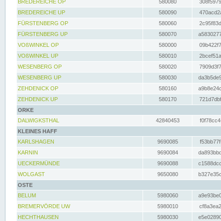
BREDEREICHE OP
580080
308f5979
BREDEREICHE UP
580090
470acd2a
FÜRSTENBERG OP
580060
2c95f83d
FÜRSTENBERG UP
580070
a5830277
VOßWINKEL OP
580000
09b422f7
VOßWINKEL UP
580010
2bcef51a
WESENBERG OP
580020
7909d3f7
WESENBERG UP
580030
da3b5de9
ZEHDENICK OP
580160
a9b8e24c
ZEHDENICK UP
580170
721d7dbf
ORKE
DALWIGKSTHAL
42840453
f0f78cc4
KLEINES HAFF
KARLSHAGEN
9690085
f53bb77f
KARNIN
9690084
da893bbd
UECKERMÜNDE
9690088
c1588dcc
WOLGAST
9650080
b327e35c
OSTE
BELUM
5980060
a9e93be0
BREMERVÖRDE UW
5980010
cf8a3ea2
HECHTHAUSEN
5980030
e5e02890