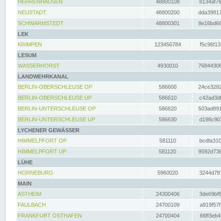
HERRENHAUSEN
48800108
8134af78
NEUSTADT
48800200
dda39817
SCHWARMSTEDT
48800301
8e16bd66
LEK
KRIMPEN
123456784
f5c96f13
LESUM
WASSERHORST
4930010
76844306
LANDWEHRKANAL
BERLIN-OBERSCHLEUSE OP
586600
24ce3282
BERLIN-OBERSCHLEUSE UP
586610
c42ad3df
BERLIN-UNTERSCHLEUSE OP
586620
503ad891
BERLIN-UNTERSCHLEUSE UP
586630
d198c901
LYCHENER GEWÄSSER
HIMMELPFORT OP
581110
bcdfa310
HIMMELPFORT UP
581120
9592d736
LÜHE
HORNEBURG
5960020
3244d787
MAIN
ASTHEIM
24300406
3de69bf8
FAULBACH
24700109
a919f57f
FRANKFURT OSTHAFEN
24700404
66ff3eb4