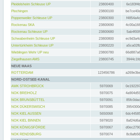
Pleidelsheim Schleuse UP
23800400
6e183f4b
Plochingen
23800100
be7ce40e
Poppenweiler Schleuse UP
23800300
f4854a4c
Rockenau SKA
23800690
4c00a166
Rockenau Schleuse UP
23800680
5ab4f00f
Schwabenheim Schleuse UP
23800800
ec9d3a4d
Untertürkheim Schleuse UP
23800220
a5ca02fb
Wieblingen Wehr UP neu
23800780
66d887a6
Ziegelhausen AMS
23800745
3944c1fd
NEUE MAAS
ROTTERDAM
123456786
a269e3be
NORD-OSTSEE-KANAL
AWK STROHBRÜCK
5970069
0e192297
NOK BREIHOLZ
5970075
4a904d59
NOK BRUNSBÜTTEL
5970091
85fc0dac
NOK DÜKERSWISCH
5970085
3954300d
NOK KIEL AUSSEN
5650068
6dc44585
NOK KIEL BINNEN
5979020
8af24d6a
NOK KÖNIGSFÖRDE
5970067
d0ec2790
NOK RENDSBURG
5970074
8c8afb56