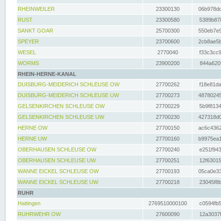
RHEINWEILER
23300130
06b978dd
RUST
23300580
5389b878
SANKT GOAR
25700300
550eb7e9
SPEYER
23700600
2cb8ae5b
WESEL
2770040
f33c3cc9
WORMS
23900200
844a620f
RHEIN-HERNE-KANAL
DUISBURG-MEIDERICH SCHLEUSE OW
27700262
f18e81da
DUISBURG-MEIDERICH SCHLEUSE UW
27700273
48780245
GELSENKIRCHEN SCHLEUSE OW
27700229
5b9f8134
GELSENKIRCHEN SCHLEUSE UW
27700230
427318d0
HERNE OW
27700150
ac6c4362
HERNE UW
27700160
b9975ea1
OBERHAUSEN SCHLEUSE OW
27700240
e251f943
OBERHAUSEN SCHLEUSE UW
27700251
12f63015
WANNE EICKEL SCHLEUSE OW
27700193
05ca0e33
WANNE EICKEL SCHLEUSE UW
27700218
23045f8b
RUHR
Hattingen
2769510000100
c0594fb5
RUHRWEHR OW
27600090
12a3037f