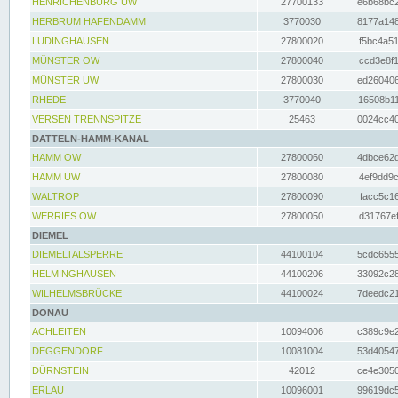
HENRICHENBURG UW
27700133
e6b68bc2
HERBRUM HAFENDAMM
3770030
8177a148
LÜDINGHAUSEN
27800020
f5bc4a51
MÜNSTER OW
27800040
ccd3e8f1
MÜNSTER UW
27800030
ed260406
RHEDE
3770040
16508b11
VERSEN TRENNSPITZE
25463
0024cc40
DATTELN-HAMM-KANAL
HAMM OW
27800060
4dbce62d
HAMM UW
27800080
4ef9dd9c
WALTROP
27800090
facc5c16
WERRIES OW
27800050
d31767ef
DIEMEL
DIEMELTALSPERRE
44100104
5cdc6555
HELMINGHAUSEN
44100206
33092c28
WILHELMSBRÜCKE
44100024
7deedc21
DONAU
ACHLEITEN
10094006
c389c9e2
DEGGENDORF
10081004
53d40547
DÜRNSTEIN
42012
ce4e3050
ERLAU
10096001
99619dc5