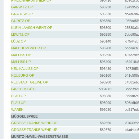
FINDENWIRUNSHIER OP
596410
a5902c55
GARWITZ UP
596230
12499527
GRABOW OP
596330
db4a69b2
GÜRITZ OP
596350
956ce5ff
KLEIN LAASCH WEHR OP
596300
25530a3e
LEWITZ OP
596250
7bbd90ad
LÜBZ OP
596140
d75442cf
MALCHOW WEHR OP
596200
bccaacb3
MALLISS OP
596390
497c29ee
MALLISS UP
596400
a64918a6
NEU KALLISS OP
596430
30739ff3
NEUBURG OP
596160
541c508a
NEUSTADT GLEWE OP
596280
c4381eb3
PARCHIM GÜTE
5961801
3dec3921
PLAU OP
596080
3ffddb2c
PLAU UP
596090
506e6b03
WAREN
596030
bd317edd
MÜGGELSPREE
GROSSE TRÄNKE WEHR OP
582660
81630fdd
GROSSE TRÄNKE WEHR UP
582670
cfad4ee5
MÜRITZ-HAVEL-WASSERSTRASSE