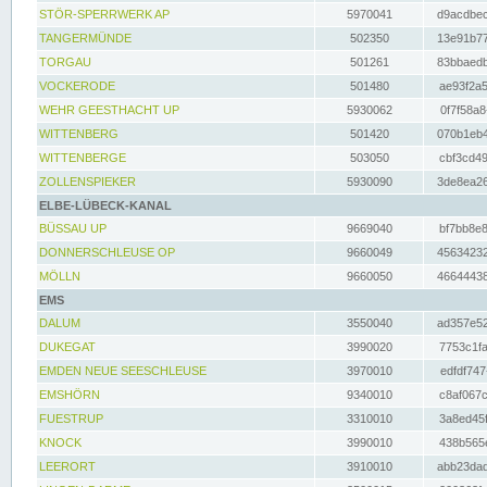
STÖR-SPERRWERK AP
5970041
d9acdbec
TANGERMÜNDE
502350
13e91b77
TORGAU
501261
83bbaedb
VOCKERODE
501480
ae93f2a5
WEHR GEESTHACHT UP
5930062
0f7f58a8
WITTENBERG
501420
070b1eb4
WITTENBERGE
503050
cbf3cd49
ZOLLENSPIEKER
5930090
3de8ea26
ELBE-LÜBECK-KANAL
BÜSSAU UP
9669040
bf7bb8e8
DONNERSCHLEUSE OP
9660049
45634232
MÖLLN
9660050
46644438
EMS
DALUM
3550040
ad357e52
DUKEGAT
3990020
7753c1fa
EMDEN NEUE SEESCHLEUSE
3970010
edfdf747
EMSHÖRN
9340010
c8af067c
FUESTRUP
3310010
3a8ed45f
KNOCK
3990010
438b565e
LEERORT
3910010
abb23dad