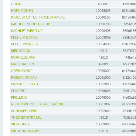
GREIN
420091
f3bf0b0b
HOFKIRCHEN
10088003
616dd98e
INGOLSTADT LUITPOLDSTRASSE
10046105
824a046b
KACHLET SCHLEUSE UP
10090708
0fd56e0a
KACHLET WEHR UP
10090408
560cf185
KELHEIM DONAU
10053009
296fc6d4
KELHEIMWINZER
10054500
c9409937
KIENSTOCK
42011
56178f74
KORNEUBURG
42013
ff44be4a
MAUTHAUSEN
42009
6b002fef
OBERNDORF
10056302
e476bcad
PASSAU DONAU
10091008
9f12c405
PASSAU ILZSTADT
10092000
33ceb441
PFATTER
10068006
f768173a
PFELLING
10078000
7fe63a95
REGENSBURG EISERNE BRÜCKE
10061007
eebd633a
SCHWABELWEIS
10062000
7644f1d7
THEBNERSTRASSL
42015
f7b5c3d3
VILSHOFEN
10089006
e6d68ab7
WILDUNGSMAUER
42014
35846b8b