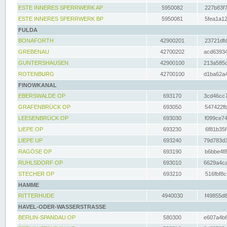
ESTE INNERES SPERRWERK AP
5950082
227b83f7
ESTE INNERES SPERRWERK BP
5950081
5fea1a12
FULDA
BONAFORTH
42900201
23721dfd
GREBENAU
42700202
acd63934
GUNTERSHAUSEN
42900100
213a585d
ROTENBURG
42700100
d1ba62a4
FINOWKANAL
EBERSWALDE OP
693170
3cd46cc7
GRAFENBRÜCK OP
693050
547422fb
LEESENBRÜCK OP
693030
f099ce74
LIEPE OP
693230
6f81b35f
LIEPE UP
693240
79d783d3
RAGÖSE OP
693190
b6bbe4f8
RUHLSDORF OP
693010
6629a4ca
STECHER OP
693210
516fbf8c
HAMME
RITTERHUDE
4940030
f49855d8
HAVEL-ODER-WASSERSTRASSE
BERLIN-SPANDAU OP
580300
e607a4b6