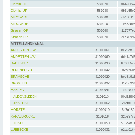
Diemitz OP
581020
d6426c42
Diemitz UP
581030
6b3b55e2
MIROW OP
581000
ab13c115
MIROW UP
581010
19cc3b9a
Strasen OP
581060
117877ec
Strasen UP
581070
2cc40997
MITTELLANDKANAL
ANDERTEN OW
31010061
bc20d819
ANDERTEN UW
31010060
dd41a7d6
BAD ESSEN
31010030
6760b547
BERENBUSCH
31010042
d2c8f60e
BRAMSCHE
31010020
bec8a6a5
BROXTEN
31010032
1125a391
HAHLEN
31010041
ac970eb0
HALDENSLEBEN
3101013
90d92801
HANN. LIST
31010062
27dfd137
HÖRSTEL
31010010
6c7c180f
KANALBRÜCKE
3101018
32b997c2
LOHNDE
31010050
516c4814
LÜBBECKE
31010031
c2aa9164