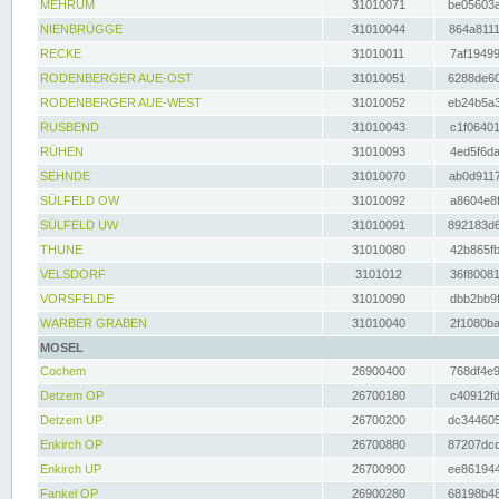
MEHRUM
31010071
be05603a
NIENBRÜGGE
31010044
864a8111
RECKE
31010011
7af19499
RODENBERGER AUE-OST
31010051
6288de60
RODENBERGER AUE-WEST
31010052
eb24b5a3
RUSBEND
31010043
c1f06401
RÜHEN
31010093
4ed5f6da
SEHNDE
31010070
ab0d9117
SÜLFELD OW
31010092
a8604e8f
SÜLFELD UW
31010091
892183d6
THUNE
31010080
42b865fb
VELSDORF
3101012
36f80081
VORSFELDE
31010090
dbb2bb9f
WARBER GRABEN
31010040
2f1080ba
MOSEL
Cochem
26900400
768df4e9
Detzem OP
26700180
c40912fd
Detzem UP
26700200
dc344605
Enkirch OP
26700880
87207dcd
Enkirch UP
26700900
ee861944
Fankel OP
26900280
68198b48