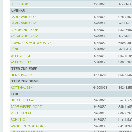
IJSSELKOP
2790070
bbaefa8e
ILMENAU
BARDOWICK OP
5940029
07830b68
BARDOWICK UP
5940030
a238b70f
FAHRENHOLZ OP
5940070
c33c3667
FAHRENHOLZ UP
5940060
bb62b28f
ILMENAU SPERRWERK AP
5940080
6b05e8dc
LÜNE
5940020
d7a8df36
WITTORF OP
5940049
eb3d4195
WITTORF UP
5940050
308c39b6
ITTER ZUR EDER
HERZHAUSEN
42800218
855205e7
ITTER ZUR DIEMEL
KOTTHAUSEN
44100013
36243256
JADE
HOOKSIELPLATE
9430020
fac30fe9
JADE-WESER-PORT
9430050
33bdec83
MELLUMPLATE
9420010
c8b9a2b6
SCHILLIG
9430030
b1cda5a0
WANGEROOGE NORD
9420030
c41d42b1