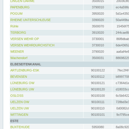
LINGEN-DARME
3500015
200363fc
PAPENBURG
3790010
ec4a598d
POGUM
3950020
5d1e4350
RHEINE UNTERSCHLEUSE
3390020
50a449ba
Rühle
3500070
15456f75
TERBORG
3910020
244cae8b
VERSEN WEHR OP
3730001
86f8dbab
VERSEN WEHRDURCHSTICH
3730010
6de43652
WEENER
3790020
aa6af4e6
Wachendorf
3500031
88698229
ELBESEITENKANAL
ARTLENBURG-ESK
90100122
7fec2f4f
BEVENSEN
90100112
b8997708
LÜNEBURG OW
90100121
c7364d1e
LÜNEBURG UW
90100120
d18033cd
OSLOSS
90100100
6c5b6422
UELZEN OW
90100111
728bd3e3
UELZEN UW
90100110
0d0082cf
WITTINGEN
90100101
9cf795ce
ESTE
BUXTEHUDE
5950080
8a08c920