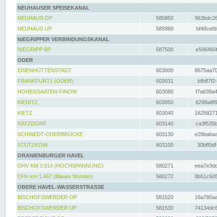
NEUHAUSER SPEISEKANAL
NEUHAUS OP
585850
963bdc26
NEUHAUS UP
585860
bf48cefd
NIEGRIPPER VERBINDUNGSKANAL
NIEGRIPP BP
587500
e506460f
ODER
EISENHÜTTENSTADT
603000
8675aa70
FRANKFURT1 (ODER)
603031
bffdf7f2
HOHENSAATEN-FINOW
603080
f7a639a4
KIENITZ
603050
6298a8f9
KIETZ
603040
16258271
RATZDORF
603140
ca3f535b
SCHWEDT-ODERBRÜCKE
603130
e28babaa
STÜTZKOW
603100
30bff0df
ORANIENBURGER HAVEL
OHV KM 3.014 (HOCHSPANNUNG)
580271
eea7e3dc
OHv km 1.467 (Blaues Wunder)
580272
8b51c505
OBERE HAVEL-WASSERSTRASSE
BISCHOFSWERDER OP
581520
16a780aa
BISCHOFSWERDER UP
581530
74134dc6