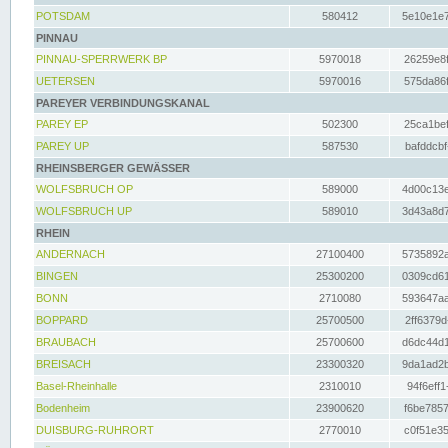
POTSDAM
580412
5e10e1e7
PINNAU
PINNAU-SPERRWERK BP
5970018
26259e8f
UETERSEN
5970016
575da86f
PAREYER VERBINDUNGSKANAL
PAREY EP
502300
25ca1bef
PAREY UP
587530
bafddcbf
RHEINSBERGER GEWÄSSER
WOLFSBRUCH OP
589000
4d00c13e
WOLFSBRUCH UP
589010
3d43a8d7
RHEIN
ANDERNACH
27100400
5735892a
BINGEN
25300200
0309cd61
BONN
2710080
593647aa
BOPPARD
25700500
2ff6379d
BRAUBACH
25700600
d6dc44d1
BREISACH
23300320
9da1ad2b
Basel-Rheinhalle
2310010
94f6eff1
Bodenheim
23900620
f6be7857
DUISBURG-RUHRORT
2770010
c0f51e35