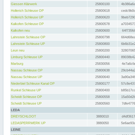
Giessen Klärwerk
25800100
4b386a6a
Hollerich Schleuse OP
25800618
cedc9b0c
Hollerich Schleuse UP
25800620
9beb7290
Kalkofen Schleuse OP
25800578
a7034573
Kalkofen neu
25800600
64f735fd
Lahnstein Schleuse OP
25800798
664d68ea
Lahnstein Schleuse UP
25800800
6b6b31e2
Leun neu
25800200
32807065
Limburg Schleuse UP
25800440
89038b42
Marburg
25830056
4e7a6cfa
Nassau Schleuse OP
25800638
29cb44a2
Nassau Schleuse UP
25800640
3a90a346
Niederbiel Schleuse Kanal OP
25800177
57c8e437
Runkel Schleuse UP
25800400
b85b17cc
Scheidt Schleuse OP
25800558
15a50d2b
Scheidt Schleuse UP
25800560
7dfe4776
LEDA
DREYSCHLOOT
3880010
d4df3617
LEDASPERRWERK UP
3880050
5e6ae93a
LEINE