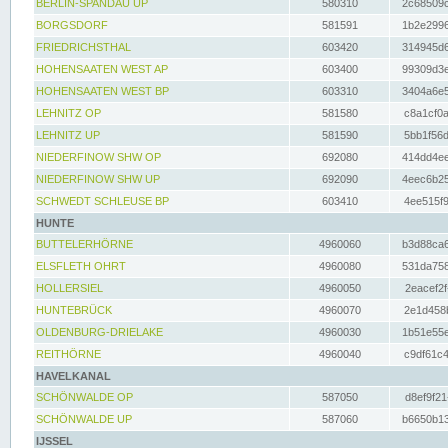
BERLIN-SPANDAU UP
580310
2c68509c
BORGSDORF
581591
1b2e2996
FRIEDRICHSTHAL
603420
314945d6
HOHENSAATEN WEST AP
603400
99309d3e
HOHENSAATEN WEST BP
603310
3404a6e5
LEHNITZ OP
581580
c8a1cf0a
LEHNITZ UP
581590
5bb1f56d
NIEDERFINOW SHW OP
692080
414dd4ee
NIEDERFINOW SHW UP
692090
4eec6b25
SCHWEDT SCHLEUSE BP
603410
4ee515f9
HUNTE
BUTTELERHÖRNE
4960060
b3d88ca6
ELSFLETH OHRT
4960080
531da758
HOLLERSIEL
4960050
2eacef2f
HUNTEBRÜCK
4960070
2e1d458b
OLDENBURG-DRIELAKE
4960030
1b51e55e
REITHÖRNE
4960040
c9df61c4
HAVELKANAL
SCHÖNWALDE OP
587050
d8ef9f21
SCHÖNWALDE UP
587060
b6650b13
IJSSEL