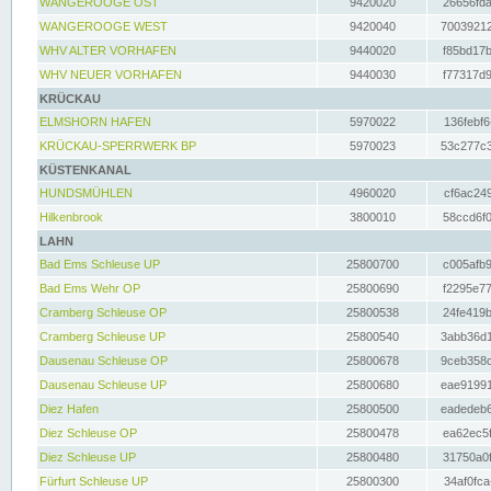
WANGEROOGE OST
9420020
26656fda
WANGEROOGE WEST
9420040
70039212
WHV ALTER VORHAFEN
9440020
f85bd17b
WHV NEUER VORHAFEN
9440030
f77317d9
KRÜCKAU
ELMSHORN HAFEN
5970022
136febf6
KRÜCKAU-SPERRWERK BP
5970023
53c277c3
KÜSTENKANAL
HUNDSMÜHLEN
4960020
cf6ac249
Hilkenbrook
3800010
58ccd6f0
LAHN
Bad Ems Schleuse UP
25800700
c005afb9
Bad Ems Wehr OP
25800690
f2295e77
Cramberg Schleuse OP
25800538
24fe419b
Cramberg Schleuse UP
25800540
3abb36d1
Dausenau Schleuse OP
25800678
9ceb358c
Dausenau Schleuse UP
25800680
eae91991
Diez Hafen
25800500
eadedeb6
Diez Schleuse OP
25800478
ea62ec5f
Diez Schleuse UP
25800480
31750a0f
Fürfurt Schleuse UP
25800300
34af0fca