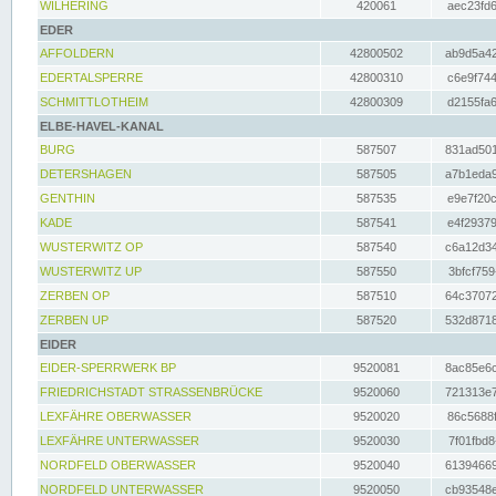
WILHERING
420061
aec23fd6
EDER
AFFOLDERN
42800502
ab9d5a42
EDERTALSPERRE
42800310
c6e9f744
SCHMITTLOTHEIM
42800309
d2155fa6
ELBE-HAVEL-KANAL
BURG
587507
831ad501
DETERSHAGEN
587505
a7b1eda9
GENTHIN
587535
e9e7f20c
KADE
587541
e4f29379
WUSTERWITZ OP
587540
c6a12d34
WUSTERWITZ UP
587550
3bfcf759
ZERBEN OP
587510
64c37072
ZERBEN UP
587520
532d8718
EIDER
EIDER-SPERRWERK BP
9520081
8ac85e6c
FRIEDRICHSTADT STRASSENBRÜCKE
9520060
721313e7
LEXFÄHRE OBERWASSER
9520020
86c5688f
LEXFÄHRE UNTERWASSER
9520030
7f01fbd8
NORDFELD OBERWASSER
9520040
61394669
NORDFELD UNTERWASSER
9520050
cb93548e