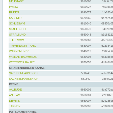
NEUSTADT
9610080
3f0b6b74
Prerow
9650027
7d50c68c
RUDEN
9690077
1fa822e6
SASSNITZ
9670065
9e7b2a4d
SCHLESWIG
9610040
09370c05
STAHLBRODE
9650070
340707f4
STRALSUND
9650043
b9163121
THIESSOW
9670067
d1c9bb3c
TIMMENDORF POEL
9630007
d22c341b
WARNEMÜNDE
9640015
220ff4c6
WISMAR-BAUMHAUS
9630008
95a0ab45
WITTOWER FÄHRE
9670055
4b348b56
ORANIENBURGER KANAL
SACHSENHAUSEN OP
580240
adbd3144
SACHSENHAUSEN UP
581840
0a6fe221
PEENE
AALBUDE
9660009
8ba772ed
ANKLAM
9660001
22fd01e0
DEMMIN
9660007
b7e238e8
JARMEN
9660005
a3328262
POTSDAMER HAVEL