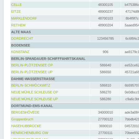
CELLE
48300105
b475386c
EITZE
48900237
47174d8f
MARKLENDORF
48700103
8b4f9f7c
RETHEM
48900204
5aaed954
ALTE MAAS
DORDRECHT
123456785
6c6f84c2
BODENSEE
KONSTANZ
906
aa9179c1
BERLIN-SPANDAUER-SCHIFFFAHRTSKANAL
BERLIN-PLÖTZENSEE OP
586640
ee52ce62
BERLIN-PLÖTZENSEE UP
586650
45721a68
DAHME-WASSERSTRASSE
BERLIN-SCHMÖCKWITZ
586810
6b595707
NEUE MÜHLE SCHLEUSE OP
586270
0e0dbcc9
NEUE MÜHLE SCHLEUSE UP
586280
c9a6c3bf
DORTMUND-EMS-KANAL
BERGESHÖVEDE
34000010
ade3a084
Groppenbruch
27700122
7bbdb421
HASEHUBBRÜCKE
3690010
04572010
HENRICHENBURG OW
27700111
70bee932