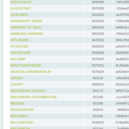
GEESTHACHT
5930060
44f7e955
GLÜCKSTADT
5970035
1f1bbed7
GORLEBEN
5910020
ac507f42
GRAUERORT REEDE
5970026
7398029b
HAMBURG ST. PAULI
5952050
d488c5cc
HAMBURG-HARBURG
5952025
706e5110
HETLINGEN
5970010
599c23b1
HITZACKER
5920010
a26e57c9
HOHNSTORF
5930040
d9289367
KOLLMAR
5970025
3ed90357
KRAUTSAND REEDE
5970031
8c20b4dc
KRÜCKAU-SPERRWERK AP
5970024
a653eb04
LENZEN
503120
c80a4f21
LÜHORT
5960010
8d18d129
MAGDEBURG-BUCKAU
502170
b8567c1e
MAGDEBURG-STROMBRÜCKE
502180
ccccb57f
MEISSEN
501080
24440872
MÜGGENDORF
503070
48f2661f
MÜHLBERG
501160
16b9b4e7
NEU DARCHAU
5930010
67d6e882
NIEGRIPP AP
502240
3adf88fd