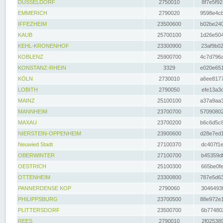
DÜSSELDORF
2750010
8f7e5f92
EMMERICH
2790020
9598e4cb
IFFEZHEIM
23500600
b02be240
KAUB
25700100
1d26e504
KEHL-KRONENHOF
23300900
23af9b02
KOBLENZ
25900700
4c7d796a
KONSTANZ-RHEIN
3329
e020e651
KÖLN
2730010
a6ee8177
LOBITH
2790050
efe13a3d
MAINZ
25100100
a37a9aa3
MANNHEIM
23700700
57090802
MAXAU
23700200
b6c6d5c8
NIERSTEIN-OPPENHEIM
23900600
d28e7ed1
Neuwied Stadt
27100370
dc407f1e
OBERWINTER
27100700
b45359df
OESTRICH
25100300
665be0fe
OTTENHEIM
23300800
787e5d63
PANNERDENSE KOP
2790060
3046493f
PHILIPPSBURG
23700500
88e972e1
PLITTERSDORF
23500700
6b774802
REES
2790010
2f025389