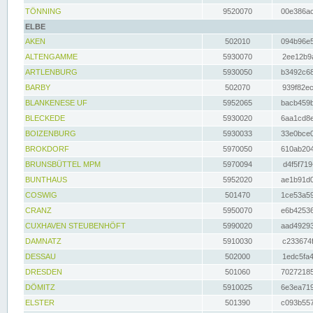
TÖNNING
9520070
00e386ac
ELBE
AKEN
502010
094b96e5
ALTENGAMME
5930070
2ee12b9a
ARTLENBURG
5930050
b3492c68
BARBY
502070
939f82ec
BLANKENESE UF
5952065
bacb459b
BLECKEDE
5930020
6aa1cd8e
BOIZENBURG
5930033
33e0bce0
BROKDORF
5970050
610ab204
BRUNSBÜTTEL MPM
5970094
d4f5f719
BUNTHAUS
5952020
ae1b91d0
COSWIG
501470
1ce53a59
CRANZ
5950070
e6b42536
CUXHAVEN STEUBENHÖFT
5990020
aad49293
DAMNATZ
5910030
c233674f
DESSAU
502000
1edc5fa4
DRESDEN
501060
70272185
DÖMITZ
5910025
6e3ea719
ELSTER
501390
c093b557