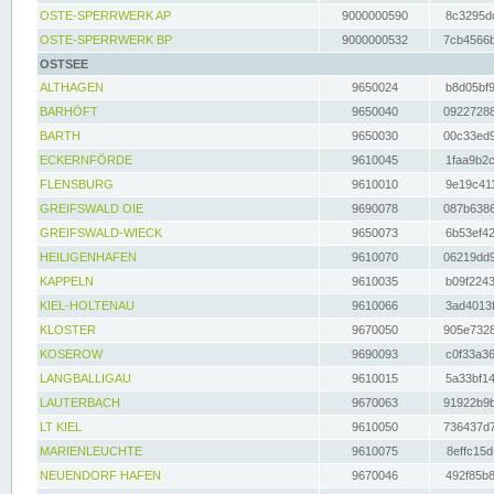
OSTE-SPERRWERK AP
9000000590
8c3295dc
OSTE-SPERRWERK BP
9000000532
7cb4566b
OSTSEE
ALTHAGEN
9650024
b8d05bf9
BARHÖFT
9650040
09227288
BARTH
9650030
00c33ed9
ECKERNFÖRDE
9610045
1faa9b2c
FLENSBURG
9610010
9e19c411
GREIFSWALD OIE
9690078
087b6386
GREIFSWALD-WIECK
9650073
6b53ef42
HEILIGENHAFEN
9610070
06219dd9
KAPPELN
9610035
b09f2243
KIEL-HOLTENAU
9610066
3ad4013f
KLOSTER
9670050
905e7328
KOSEROW
9690093
c0f33a36
LANGBALLIGAU
9610015
5a33bf14
LAUTERBACH
9670063
91922b9b
LT KIEL
9610050
736437d7
MARIENLEUCHTE
9610075
8effc15d
NEUENDORF HAFEN
9670046
492f85b8