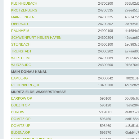
KLEINHEUBACH
24700200
355b02d2
KROTZENBURG
24700335
27eed51b
MAINFLINGEN
24700325
4627475d
OBERNAU
24700302
3c7cfb10
RAUNHEIM
24900108
db1684c1
SCHWEINFURT NEUER HAFEN
24300304
42ecae60
STEINBACH
24500100
1ed983c3
TRUNSTADT
24300202
a77aad00
WERTHEIM
24709089
0e065a22
WÜRZBURG
24300600
915d76e1
MAIN-DONAU-KANAL
BAMBERG
24300042
ff02f181
RIEDENBURG_UP
13409200
4a69e82e
MÜRITZ-ELDE-WASSERSTRASSE
BARKOW OP
596100
06d86c6b
BOBZIN OP
596120
faefa284
BUROW
5961601
a68cf527
DÖMITZ OP
596450
ec8188ee
DÖMITZ UP
596460
ad3a51da
ELDENA OP
596370
0fab94c7