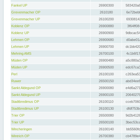
Fankel UP
26900300
583420a8
Grevenmacher OP
2610180
6e72bebf
Grevenmacher UP
26100200
69308142
Koblenz OP
26900880
3f64ff08
Koblenz UP
26900900
9dbcac54
Lehmen OP
26900680
d0abe01a
Lehmen UP
26900700
dc1bb420
Mehring AMS
26700100
4c1b6f17
Müden OP
26900480
a5c880a3
Müden UP
26900500
edc67ca3
Perl
26100100
c263ea53
Ruwer
26500150
abd34ee6
Sankt Aldegund OP
26900080
e4d6a271
Sankt Aldegund UP
26900100
20640279
Stadtbredimus OP
26100110
cceb7060
Stadtbredimus UP
26100130
dfdf753b
Trier OP
26500080
9d2b4126
Trier UP
26500100
3bec53ca
Wincheringen
26100140
bb5560fc
Wintrich OP
26700380
cb4789e4