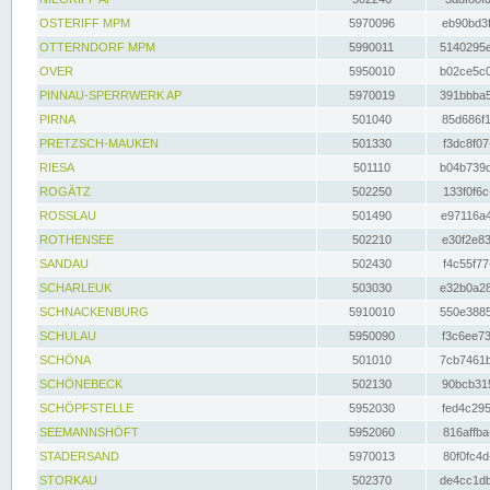
OSTERIFF MPM
5970096
eb90bd3f
OTTERNDORF MPM
5990011
5140295e
OVER
5950010
b02ce5c0
PINNAU-SPERRWERK AP
5970019
391bbba5
PIRNA
501040
85d686f1
PRETZSCH-MAUKEN
501330
f3dc8f07
RIESA
501110
b04b739d
ROGÄTZ
502250
133f0f6c
ROSSLAU
501490
e97116a4
ROTHENSEE
502210
e30f2e83
SANDAU
502430
f4c55f77
SCHARLEUK
503030
e32b0a28
SCHNACKENBURG
5910010
550e3885
SCHULAU
5950090
f3c6ee73
SCHÖNA
501010
7cb7461b
SCHÖNEBECK
502130
90bcb315
SCHÖPFSTELLE
5952030
fed4c295
SEEMANNSHÖFT
5952060
816affba
STADERSAND
5970013
80f0fc4d
STORKAU
502370
de4cc1db