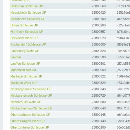
Heilbronn Schleuse UP
23800560
f77df170
Hessigheim Schleuse UP
23800420
23517de9
Hirschhorn Schleuse UP
23800700
acf505dd
Hofen Schleuse UP
23800260
cf2af1a4
Horkheim Schleuse UP
23800557
b76bf04c
Horkheim Wehr UP
23800520
d9b441a5
Kochendorf Schleuse UP
23800600
8f695e71
Ladenburg Wehr UP
23800820
70cee7df
Lauffen
23800500
8559d1a0
Lauffen Schleuse UP
23800501
2f7cb553
Mannheim Neckar
23800900
25582d3f
Marbach Schleuse UP
23800322
456974a8
Marbach Wehr UP
23800320
a73a9cb4
Neckargemünd Schleuse UP
23800740
7be3ff2e
Neckarsteinach Schleuse UP
23800720
d64d07f7
Neckarsulm Wehr UP
23800580
845944f8
Neckarzimmern Schleuse UP
23800640
f00c7183
Oberesslingen Schleuse UP
23800145
cbfae6bc
Oberesslingen Wehr UP
23800140
9de0843a
Obertürkheim Schleuse UP
23800200
80e002d8