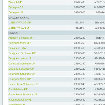
Wintrich UP
26700400
a392113c
Zeltingen OP
26700580
8b802863
Zeltingen UP
26700600
d867e7e9
MALZER KANAL
LIEBENWALDE OP
581540
3f8ceb6d
LIEBENWALDE UP
581550
a1cf60be
NECKAR
Aldingen Schleuse UP
23800280
dfdfb4ff
Beihingen Wehr UP
23800360
8a2e3048
Besigheim SKA
23800460
46d8ed02
Besigheim Schleuse UP
23800480
57db82c7
Besigheim Wehr UP
23800440
42c11b7a
Cannstatt Schleuse UP
23800240
7068d262
Deizisau Schleuse UP
23800120
c5b6243d
Esslingen Schleuse UP
23800180
130a3761
Esslingen Wehr OP
23800176
31c32a38
Feudenheim Schleuse UP
23800840
48a939b9
Gundelsheim UP
23800620
fc1072e4
Guttenbach Schleuse UP
23800660
bd36404b
Hassmersheim AMS
23800630
0e1b8ae0
Heidelberg UP
23800760
827b2685