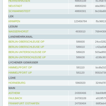
HERRENHAUSEN
48800108
8134af78
NEUSTADT
48800200
dda39817
SCHWARMSTEDT
48800301
8e16bd66
LEK
KRIMPEN
123456784
f5c96f13
LESUM
WASSERHORST
4930010
76844306
LANDWEHRKANAL
BERLIN-OBERSCHLEUSE OP
586600
24ce3282
BERLIN-OBERSCHLEUSE UP
586610
c42ad3df
BERLIN-UNTERSCHLEUSE OP
586620
503ad891
BERLIN-UNTERSCHLEUSE UP
586630
d198c901
LYCHENER GEWÄSSER
HIMMELPFORT OP
581110
bcdfa310
HIMMELPFORT UP
581120
9592d736
LÜHE
HORNEBURG
5960020
3244d787
MAIN
ASTHEIM
24300406
3de69bf8
FAULBACH
24700109
a919f57f
FRANKFURT OSTHAFEN
24700404
66ff3eb4