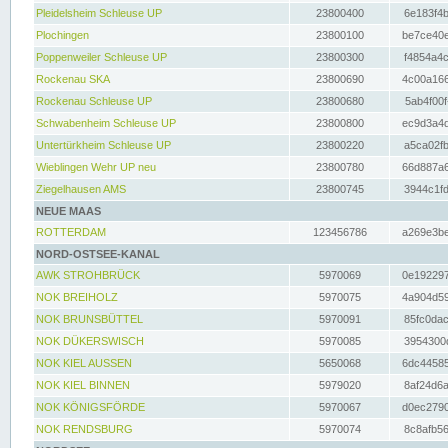
Pleidelsheim Schleuse UP
23800400
6e183f4b
Plochingen
23800100
be7ce40e
Poppenweiler Schleuse UP
23800300
f4854a4c
Rockenau SKA
23800690
4c00a166
Rockenau Schleuse UP
23800680
5ab4f00f
Schwabenheim Schleuse UP
23800800
ec9d3a4d
Untertürkheim Schleuse UP
23800220
a5ca02fb
Wieblingen Wehr UP neu
23800780
66d887a6
Ziegelhausen AMS
23800745
3944c1fd
NEUE MAAS
ROTTERDAM
123456786
a269e3be
NORD-OSTSEE-KANAL
AWK STROHBRÜCK
5970069
0e192297
NOK BREIHOLZ
5970075
4a904d59
NOK BRUNSBÜTTEL
5970091
85fc0dac
NOK DÜKERSWISCH
5970085
3954300d
NOK KIEL AUSSEN
5650068
6dc44585
NOK KIEL BINNEN
5979020
8af24d6a
NOK KÖNIGSFÖRDE
5970067
d0ec2790
NOK RENDSBURG
5970074
8c8afb56