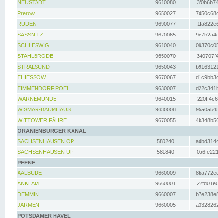
NEUSTADT
9610080
3f0b6b74
Prerow
9650027
7d50c68c
RUDEN
9690077
1fa822e6
SASSNITZ
9670065
9e7b2a4d
SCHLESWIG
9610040
09370c05
STAHLBRODE
9650070
340707f4
STRALSUND
9650043
b9163121
THIESSOW
9670067
d1c9bb3c
TIMMENDORF POEL
9630007
d22c341b
WARNEMÜNDE
9640015
220ff4c6
WISMAR-BAUMHAUS
9630008
95a0ab45
WITTOWER FÄHRE
9670055
4b348b56
ORANIENBURGER KANAL
SACHSENHAUSEN OP
580240
adbd3144
SACHSENHAUSEN UP
581840
0a6fe221
PEENE
AALBUDE
9660009
8ba772ed
ANKLAM
9660001
22fd01e0
DEMMIN
9660007
b7e238e8
JARMEN
9660005
a3328262
POTSDAMER HAVEL