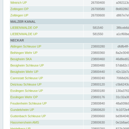
Wintrich UP
26700400
a392113c
Zeltingen OP
26700580
8b802863
Zeltingen UP
26700600
d867e7e9
MALZER KANAL
LIEBENWALDE OP
581540
3f8ceb6d
LIEBENWALDE UP
581550
a1cf60be
NECKAR
Aldingen Schleuse UP
23800280
dfdfb4ff
Beihingen Wehr UP
23800360
8a2e3048
Besigheim SKA
23800460
46d8ed02
Besigheim Schleuse UP
23800480
57db82c7
Besigheim Wehr UP
23800440
42c11b7a
Cannstatt Schleuse UP
23800240
7068d262
Deizisau Schleuse UP
23800120
c5b6243d
Esslingen Schleuse UP
23800180
130a3761
Esslingen Wehr OP
23800176
31c32a38
Feudenheim Schleuse UP
23800840
48a939b9
Gundelsheim UP
23800620
fc1072e4
Guttenbach Schleuse UP
23800660
bd36404b
Hassmersheim AMS
23800630
0e1b8ae0
Heidelberg UP
23800760
827b2685