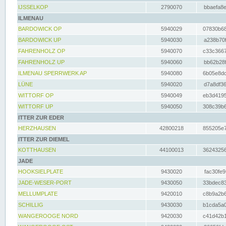
IJSSELKOP
2790070
bbaefa8e
ILMENAU
BARDOWICK OP
5940029
07830b68
BARDOWICK UP
5940030
a238b70f
FAHRENHOLZ OP
5940070
c33c3667
FAHRENHOLZ UP
5940060
bb62b28f
ILMENAU SPERRWERK AP
5940080
6b05e8dc
LÜNE
5940020
d7a8df36
WITTORF OP
5940049
eb3d4195
WITTORF UP
5940050
308c39b6
ITTER ZUR EDER
HERZHAUSEN
42800218
855205e7
ITTER ZUR DIEMEL
KOTTHAUSEN
44100013
36243256
JADE
HOOKSIELPLATE
9430020
fac30fe9
JADE-WESER-PORT
9430050
33bdec83
MELLUMPLATE
9420010
c8b9a2b6
SCHILLIG
9430030
b1cda5a0
WANGEROOGE NORD
9420030
c41d42b1