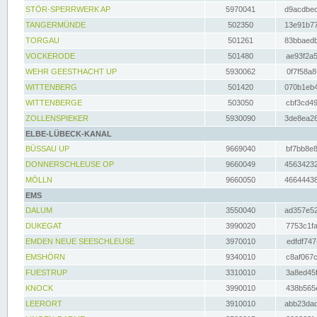
STÖR-SPERRWERK AP
5970041
d9acdbec
TANGERMÜNDE
502350
13e91b77
TORGAU
501261
83bbaedb
VOCKERODE
501480
ae93f2a5
WEHR GEESTHACHT UP
5930062
0f7f58a8
WITTENBERG
501420
070b1eb4
WITTENBERGE
503050
cbf3cd49
ZOLLENSPIEKER
5930090
3de8ea26
ELBE-LÜBECK-KANAL
BÜSSAU UP
9669040
bf7bb8e8
DONNERSCHLEUSE OP
9660049
45634232
MÖLLN
9660050
46644438
EMS
DALUM
3550040
ad357e52
DUKEGAT
3990020
7753c1fa
EMDEN NEUE SEESCHLEUSE
3970010
edfdf747
EMSHÖRN
9340010
c8af067c
FUESTRUP
3310010
3a8ed45f
KNOCK
3990010
438b565e
LEERORT
3910010
abb23dad