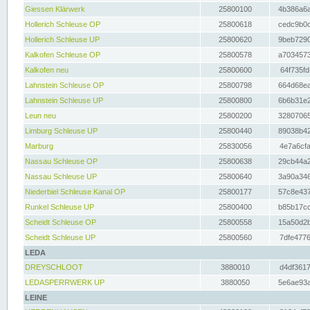
Giessen Klärwerk
25800100
4b386a6a
Hollerich Schleuse OP
25800618
cedc9b0c
Hollerich Schleuse UP
25800620
9beb7290
Kalkofen Schleuse OP
25800578
a7034573
Kalkofen neu
25800600
64f735fd
Lahnstein Schleuse OP
25800798
664d68ea
Lahnstein Schleuse UP
25800800
6b6b31e2
Leun neu
25800200
32807065
Limburg Schleuse UP
25800440
89038b42
Marburg
25830056
4e7a6cfa
Nassau Schleuse OP
25800638
29cb44a2
Nassau Schleuse UP
25800640
3a90a346
Niederbiel Schleuse Kanal OP
25800177
57c8e437
Runkel Schleuse UP
25800400
b85b17cc
Scheidt Schleuse OP
25800558
15a50d2b
Scheidt Schleuse UP
25800560
7dfe4776
LEDA
DREYSCHLOOT
3880010
d4df3617
LEDASPERRWERK UP
3880050
5e6ae93a
LEINE