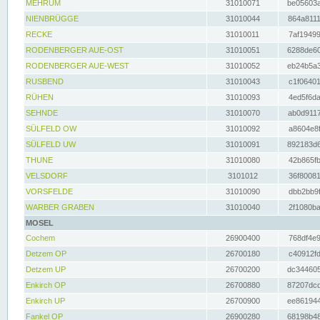
MEHRUM
31010071
be05603a
NIENBRÜGGE
31010044
864a8111
RECKE
31010011
7af19499
RODENBERGER AUE-OST
31010051
6288de60
RODENBERGER AUE-WEST
31010052
eb24b5a3
RUSBEND
31010043
c1f06401
RÜHEN
31010093
4ed5f6da
SEHNDE
31010070
ab0d9117
SÜLFELD OW
31010092
a8604e8f
SÜLFELD UW
31010091
892183d6
THUNE
31010080
42b865fb
VELSDORF
3101012
36f80081
VORSFELDE
31010090
dbb2bb9f
WARBER GRABEN
31010040
2f1080ba
MOSEL
Cochem
26900400
768df4e9
Detzem OP
26700180
c40912fd
Detzem UP
26700200
dc344605
Enkirch OP
26700880
87207dcd
Enkirch UP
26700900
ee861944
Fankel OP
26900280
68198b48