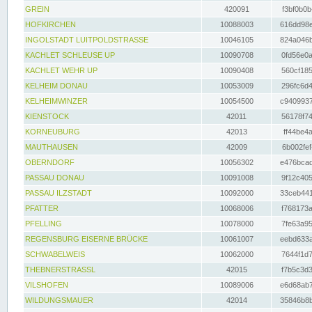
GREIN
420091
f3bf0b0b
HOFKIRCHEN
10088003
616dd98e
INGOLSTADT LUITPOLDSTRASSE
10046105
824a046b
KACHLET SCHLEUSE UP
10090708
0fd56e0a
KACHLET WEHR UP
10090408
560cf185
KELHEIM DONAU
10053009
296fc6d4
KELHEIMWINZER
10054500
c9409937
KIENSTOCK
42011
56178f74
KORNEUBURG
42013
ff44be4a
MAUTHAUSEN
42009
6b002fef
OBERNDORF
10056302
e476bcad
PASSAU DONAU
10091008
9f12c405
PASSAU ILZSTADT
10092000
33ceb441
PFATTER
10068006
f768173a
PFELLING
10078000
7fe63a95
REGENSBURG EISERNE BRÜCKE
10061007
eebd633a
SCHWABELWEIS
10062000
7644f1d7
THEBNERSTRASSL
42015
f7b5c3d3
VILSHOFEN
10089006
e6d68ab7
WILDUNGSMAUER
42014
35846b8b