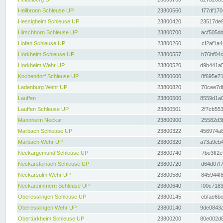
Heilbronn Schleuse UP
23800560
f77df170
Hessigheim Schleuse UP
23800420
23517de9
Hirschhorn Schleuse UP
23800700
acf505dd
Hofen Schleuse UP
23800260
cf2af1a4
Horkheim Schleuse UP
23800557
b76bf04c
Horkheim Wehr UP
23800520
d9b441a5
Kochendorf Schleuse UP
23800600
8f695e71
Ladenburg Wehr UP
23800820
70cee7df
Lauffen
23800500
8559d1a0
Lauffen Schleuse UP
23800501
2f7cb553
Mannheim Neckar
23800900
25582d3f
Marbach Schleuse UP
23800322
456974a8
Marbach Wehr UP
23800320
a73a9cb4
Neckargemünd Schleuse UP
23800740
7be3ff2e
Neckarsteinach Schleuse UP
23800720
d64d07f7
Neckarsulm Wehr UP
23800580
845944f8
Neckarzimmern Schleuse UP
23800640
f00c7183
Oberesslingen Schleuse UP
23800145
cbfae6bc
Oberesslingen Wehr UP
23800140
9de0843a
Obertürkheim Schleuse UP
23800200
80e002d8