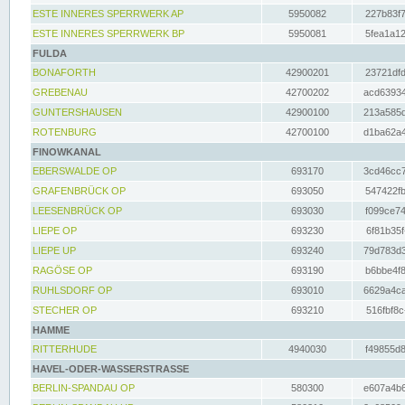
ESTE INNERES SPERRWERK AP
5950082
227b83f7
ESTE INNERES SPERRWERK BP
5950081
5fea1a12
FULDA
BONAFORTH
42900201
23721dfd
GREBENAU
42700202
acd63934
GUNTERSHAUSEN
42900100
213a585d
ROTENBURG
42700100
d1ba62a4
FINOWKANAL
EBERSWALDE OP
693170
3cd46cc7
GRAFENBRÜCK OP
693050
547422fb
LEESENBRÜCK OP
693030
f099ce74
LIEPE OP
693230
6f81b35f
LIEPE UP
693240
79d783d3
RAGÖSE OP
693190
b6bbe4f8
RUHLSDORF OP
693010
6629a4ca
STECHER OP
693210
516fbf8c
HAMME
RITTERHUDE
4940030
f49855d8
HAVEL-ODER-WASSERSTRASSE
BERLIN-SPANDAU OP
580300
e607a4b6