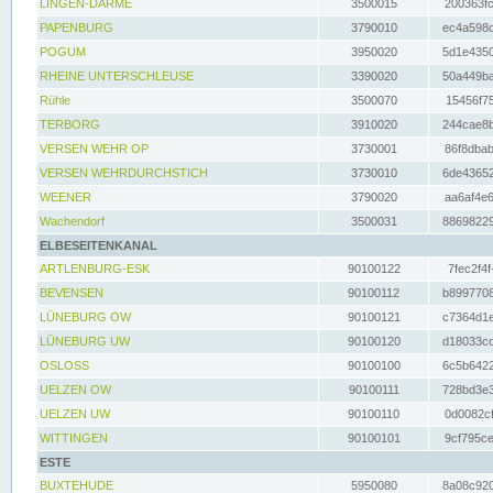
LINGEN-DARME
3500015
200363fc
PAPENBURG
3790010
ec4a598d
POGUM
3950020
5d1e4350
RHEINE UNTERSCHLEUSE
3390020
50a449ba
Rühle
3500070
15456f75
TERBORG
3910020
244cae8b
VERSEN WEHR OP
3730001
86f8dbab
VERSEN WEHRDURCHSTICH
3730010
6de43652
WEENER
3790020
aa6af4e6
Wachendorf
3500031
88698229
ELBESEITENKANAL
ARTLENBURG-ESK
90100122
7fec2f4f
BEVENSEN
90100112
b8997708
LÜNEBURG OW
90100121
c7364d1e
LÜNEBURG UW
90100120
d18033cd
OSLOSS
90100100
6c5b6422
UELZEN OW
90100111
728bd3e3
UELZEN UW
90100110
0d0082cf
WITTINGEN
90100101
9cf795ce
ESTE
BUXTEHUDE
5950080
8a08c920