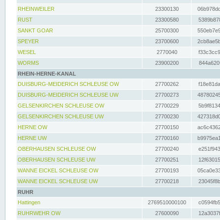
RHEINWEILER
23300130
06b978dd
RUST
23300580
5389b878
SANKT GOAR
25700300
550eb7e9
SPEYER
23700600
2cb8ae5b
WESEL
2770040
f33c3cc9
WORMS
23900200
844a620f
RHEIN-HERNE-KANAL
DUISBURG-MEIDERICH SCHLEUSE OW
27700262
f18e81da
DUISBURG-MEIDERICH SCHLEUSE UW
27700273
48780245
GELSENKIRCHEN SCHLEUSE OW
27700229
5b9f8134
GELSENKIRCHEN SCHLEUSE UW
27700230
427318d0
HERNE OW
27700150
ac6c4362
HERNE UW
27700160
b9975ea1
OBERHAUSEN SCHLEUSE OW
27700240
e251f943
OBERHAUSEN SCHLEUSE UW
27700251
12f63015
WANNE EICKEL SCHLEUSE OW
27700193
05ca0e33
WANNE EICKEL SCHLEUSE UW
27700218
23045f8b
RUHR
Hattingen
2769510000100
c0594fb5
RUHRWEHR OW
27600090
12a3037f