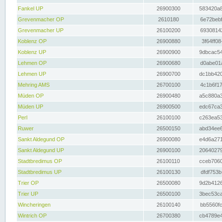
Fankel UP
26900300
583420a8
Grevenmacher OP
2610180
6e72bebf
Grevenmacher UP
26100200
69308142
Koblenz OP
26900880
3f64ff08
Koblenz UP
26900900
9dbcac54
Lehmen OP
26900680
d0abe01a
Lehmen UP
26900700
dc1bb420
Mehring AMS
26700100
4c1b6f17
Müden OP
26900480
a5c880a3
Müden UP
26900500
edc67ca3
Perl
26100100
c263ea53
Ruwer
26500150
abd34ee6
Sankt Aldegund OP
26900080
e4d6a271
Sankt Aldegund UP
26900100
20640279
Stadtbredimus OP
26100110
cceb7060
Stadtbredimus UP
26100130
dfdf753b
Trier OP
26500080
9d2b4126
Trier UP
26500100
3bec53ca
Wincheringen
26100140
bb5560fc
Wintrich OP
26700380
cb4789e4