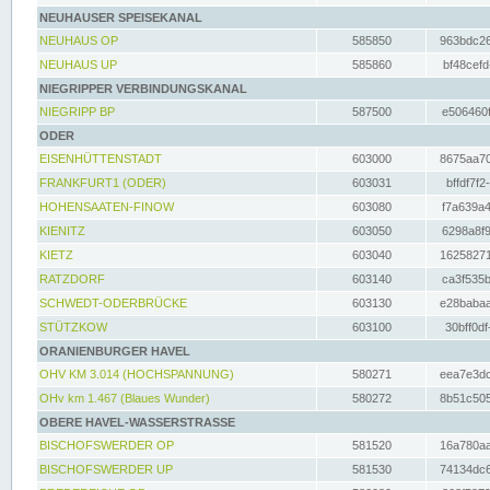
NEUHAUSER SPEISEKANAL
NEUHAUS OP
585850
963bdc26
NEUHAUS UP
585860
bf48cefd
NIEGRIPPER VERBINDUNGSKANAL
NIEGRIPP BP
587500
e506460f
ODER
EISENHÜTTENSTADT
603000
8675aa70
FRANKFURT1 (ODER)
603031
bffdf7f2
HOHENSAATEN-FINOW
603080
f7a639a4
KIENITZ
603050
6298a8f9
KIETZ
603040
16258271
RATZDORF
603140
ca3f535b
SCHWEDT-ODERBRÜCKE
603130
e28babaa
STÜTZKOW
603100
30bff0df
ORANIENBURGER HAVEL
OHV KM 3.014 (HOCHSPANNUNG)
580271
eea7e3dc
OHv km 1.467 (Blaues Wunder)
580272
8b51c505
OBERE HAVEL-WASSERSTRASSE
BISCHOFSWERDER OP
581520
16a780aa
BISCHOFSWERDER UP
581530
74134dc6