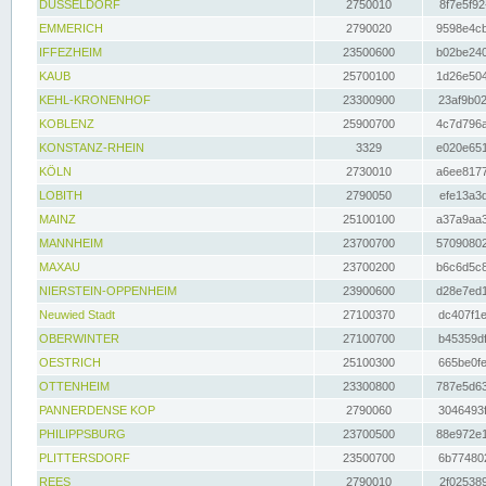
DÜSSELDORF
2750010
8f7e5f92
EMMERICH
2790020
9598e4cb
IFFEZHEIM
23500600
b02be240
KAUB
25700100
1d26e504
KEHL-KRONENHOF
23300900
23af9b02
KOBLENZ
25900700
4c7d796a
KONSTANZ-RHEIN
3329
e020e651
KÖLN
2730010
a6ee8177
LOBITH
2790050
efe13a3d
MAINZ
25100100
a37a9aa3
MANNHEIM
23700700
57090802
MAXAU
23700200
b6c6d5c8
NIERSTEIN-OPPENHEIM
23900600
d28e7ed1
Neuwied Stadt
27100370
dc407f1e
OBERWINTER
27100700
b45359df
OESTRICH
25100300
665be0fe
OTTENHEIM
23300800
787e5d63
PANNERDENSE KOP
2790060
3046493f
PHILIPPSBURG
23700500
88e972e1
PLITTERSDORF
23500700
6b774802
REES
2790010
2f025389