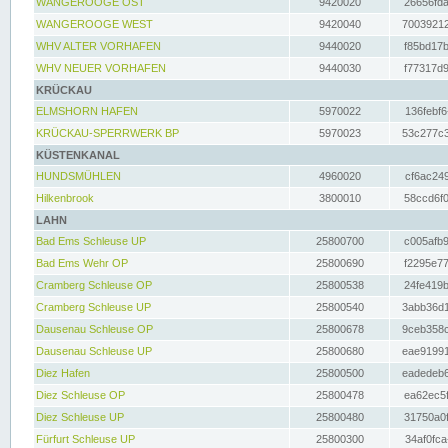
WANGEROOGE OST
9420020
26656fda
WANGEROOGE WEST
9420040
70039212
WHV ALTER VORHAFEN
9440020
f85bd17b
WHV NEUER VORHAFEN
9440030
f77317d9
KRÜCKAU
ELMSHORN HAFEN
5970022
136febf6
KRÜCKAU-SPERRWERK BP
5970023
53c277c3
KÜSTENKANAL
HUNDSMÜHLEN
4960020
cf6ac249
Hilkenbrook
3800010
58ccd6f0
LAHN
Bad Ems Schleuse UP
25800700
c005afb9
Bad Ems Wehr OP
25800690
f2295e77
Cramberg Schleuse OP
25800538
24fe419b
Cramberg Schleuse UP
25800540
3abb36d1
Dausenau Schleuse OP
25800678
9ceb358c
Dausenau Schleuse UP
25800680
eae91991
Diez Hafen
25800500
eadedeb6
Diez Schleuse OP
25800478
ea62ec5f
Diez Schleuse UP
25800480
31750a0f
Fürfurt Schleuse UP
25800300
34af0fca