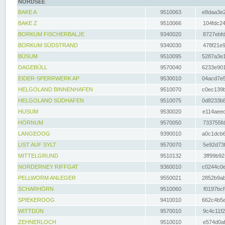
NORDSEE
BAKE A
9510063
e8daa3e2
BAKE Z
9510066
104fdc24
BORKUM FISCHERBALJE
9340020
8727ebfd
BORKUM SÜDSTRAND
9340030
478f21e9
BÜSUM
9510095
5287a3e1
DAGEBÜLL
9570040
6233e901
EIDER-SPERRWERK AP
9530010
04acd7e5
HELGOLAND BINNENHAFEN
9510070
c0ec139b
HELGOLAND SÜDHAFEN
9510075
0d8233b8
HUSUM
9530020
e114aeec
HÖRNUM
9570050
733755fd
LANGEOOG
9390010
a0c1dcb6
LIST AUF SYLT
9570070
5e92d73f
MITTELGRUND
9510132
3ff99b92
NORDERNEY RIFFGAT
9360010
c0244c0e
PELLWORM ANLEGER
9550021
2852b9ab
SCHARHÖRN
9510060
f0197bcf
SPIEKEROOG
9410010
662c4b5e
WITTDÜN
9570010
9c4c11f2
ZEHNERLOCH
9510010
e574d0af