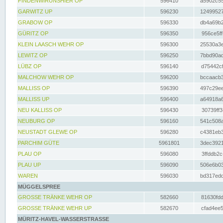
FINDENWIRUNSHIER OP
596410
a5902c55
GARWITZ UP
596230
12499527
GRABOW OP
596330
db4a69b2
GÜRITZ OP
596350
956ce5ff
KLEIN LAASCH WEHR OP
596300
25530a3e
LEWITZ OP
596250
7bbd90ad
LÜBZ OP
596140
d75442cf
MALCHOW WEHR OP
596200
bccaacb3
MALLISS OP
596390
497c29ee
MALLISS UP
596400
a64918a6
NEU KALLISS OP
596430
30739ff3
NEUBURG OP
596160
541c508a
NEUSTADT GLEWE OP
596280
c4381eb3
PARCHIM GÜTE
5961801
3dec3921
PLAU OP
596080
3ffddb2c
PLAU UP
596090
506e6b03
WAREN
596030
bd317edd
MÜGGELSPREE
GROSSE TRÄNKE WEHR OP
582660
81630fdd
GROSSE TRÄNKE WEHR UP
582670
cfad4ee5
MÜRITZ-HAVEL-WASSERSTRASSE