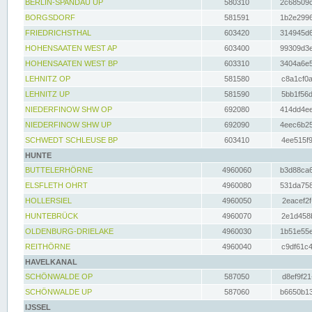
BERLIN-SPANDAU UP
580310
2c68509c
BORGSDORF
581591
1b2e2996
FRIEDRICHSTHAL
603420
314945d6
HOHENSAATEN WEST AP
603400
99309d3e
HOHENSAATEN WEST BP
603310
3404a6e5
LEHNITZ OP
581580
c8a1cf0a
LEHNITZ UP
581590
5bb1f56d
NIEDERFINOW SHW OP
692080
414dd4ee
NIEDERFINOW SHW UP
692090
4eec6b25
SCHWEDT SCHLEUSE BP
603410
4ee515f9
HUNTE
BUTTELERHÖRNE
4960060
b3d88ca6
ELSFLETH OHRT
4960080
531da758
HOLLERSIEL
4960050
2eacef2f
HUNTEBRÜCK
4960070
2e1d458b
OLDENBURG-DRIELAKE
4960030
1b51e55e
REITHÖRNE
4960040
c9df61c4
HAVELKANAL
SCHÖNWALDE OP
587050
d8ef9f21
SCHÖNWALDE UP
587060
b6650b13
IJSSEL