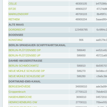
CELLE
48300105
b475386c
EITZE
48900237
47174d8f
MARKLENDORF
48700103
8b4f9f7c
RETHEM
48900204
5aaed954
ALTE MAAS
DORDRECHT
123456785
6c6f84c2
BODENSEE
KONSTANZ
906
aa9179c1
BERLIN-SPANDAUER-SCHIFFFAHRTSKANAL
BERLIN-PLÖTZENSEE OP
586640
ee52ce62
BERLIN-PLÖTZENSEE UP
586650
45721a68
DAHME-WASSERSTRASSE
BERLIN-SCHMÖCKWITZ
586810
6b595707
NEUE MÜHLE SCHLEUSE OP
586270
0e0dbcc9
NEUE MÜHLE SCHLEUSE UP
586280
c9a6c3bf
DORTMUND-EMS-KANAL
BERGESHÖVEDE
34000010
ade3a084
Groppenbruch
27700122
7bbdb421
HASEHUBBRÜCKE
3690010
04572010
HENRICHENBURG OW
27700111
70bee932