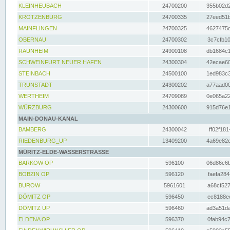
KLEINHEUBACH
24700200
355b02d2
KROTZENBURG
24700335
27eed51b
MAINFLINGEN
24700325
4627475d
OBERNAU
24700302
3c7cfb10
RAUNHEIM
24900108
db1684c1
SCHWEINFURT NEUER HAFEN
24300304
42ecae60
STEINBACH
24500100
1ed983c3
TRUNSTADT
24300202
a77aad00
WERTHEIM
24709089
0e065a22
WÜRZBURG
24300600
915d76e1
MAIN-DONAU-KANAL
BAMBERG
24300042
ff02f181
RIEDENBURG_UP
13409200
4a69e82e
MÜRITZ-ELDE-WASSERSTRASSE
BARKOW OP
596100
06d86c6b
BOBZIN OP
596120
faefa284
BUROW
5961601
a68cf527
DÖMITZ OP
596450
ec8188ee
DÖMITZ UP
596460
ad3a51da
ELDENA OP
596370
0fab94c7