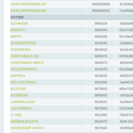
OSTE-SPERRWERK AP
9000000590
8c3295dc
OSTE-SPERRWERK BP
9000000532
7cb4566b
OSTSEE
ALTHAGEN
9650024
b8d05bf9
BARHÖFT
9650040
09227288
BARTH
9650030
00c33ed9
ECKERNFÖRDE
9610045
1faa9b2c
FLENSBURG
9610010
9e19c411
GREIFSWALD OIE
9690078
087b6386
GREIFSWALD-WIECK
9650073
6b53ef42
HEILIGENHAFEN
9610070
06219dd9
KAPPELN
9610035
b09f2243
KIEL-HOLTENAU
9610066
3ad4013f
KLOSTER
9670050
905e7328
KOSEROW
9690093
c0f33a36
LANGBALLIGAU
9610015
5a33bf14
LAUTERBACH
9670063
91922b9b
LT KIEL
9610050
736437d7
MARIENLEUCHTE
9610075
8effc15d
NEUENDORF HAFEN
9670046
492f85b8