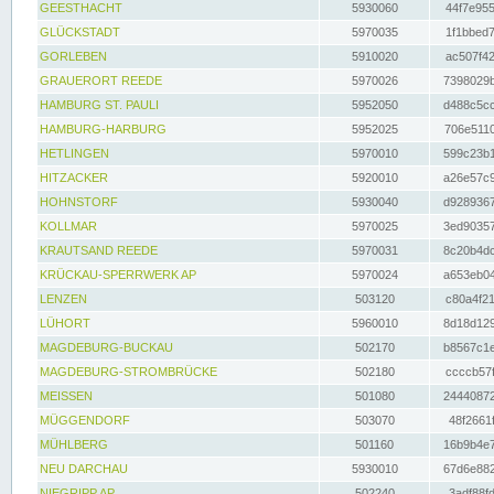
GEESTHACHT
5930060
44f7e955
GLÜCKSTADT
5970035
1f1bbed7
GORLEBEN
5910020
ac507f42
GRAUERORT REEDE
5970026
7398029b
HAMBURG ST. PAULI
5952050
d488c5cc
HAMBURG-HARBURG
5952025
706e5110
HETLINGEN
5970010
599c23b1
HITZACKER
5920010
a26e57c9
HOHNSTORF
5930040
d9289367
KOLLMAR
5970025
3ed90357
KRAUTSAND REEDE
5970031
8c20b4dc
KRÜCKAU-SPERRWERK AP
5970024
a653eb04
LENZEN
503120
c80a4f21
LÜHORT
5960010
8d18d129
MAGDEBURG-BUCKAU
502170
b8567c1e
MAGDEBURG-STROMBRÜCKE
502180
ccccb57f
MEISSEN
501080
24440872
MÜGGENDORF
503070
48f2661f
MÜHLBERG
501160
16b9b4e7
NEU DARCHAU
5930010
67d6e882
NIEGRIPP AP
502240
3adf88fd