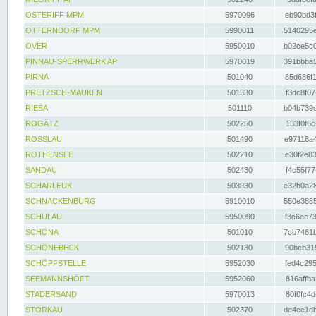
OSTERIFF MPM
5970096
eb90bd3f
OTTERNDORF MPM
5990011
5140295e
OVER
5950010
b02ce5c0
PINNAU-SPERRWERK AP
5970019
391bbba5
PIRNA
501040
85d686f1
PRETZSCH-MAUKEN
501330
f3dc8f07
RIESA
501110
b04b739d
ROGÄTZ
502250
133f0f6c
ROSSLAU
501490
e97116a4
ROTHENSEE
502210
e30f2e83
SANDAU
502430
f4c55f77
SCHARLEUK
503030
e32b0a28
SCHNACKENBURG
5910010
550e3885
SCHULAU
5950090
f3c6ee73
SCHÖNA
501010
7cb7461b
SCHÖNEBECK
502130
90bcb315
SCHÖPFSTELLE
5952030
fed4c295
SEEMANNSHÖFT
5952060
816affba
STADERSAND
5970013
80f0fc4d
STORKAU
502370
de4cc1db