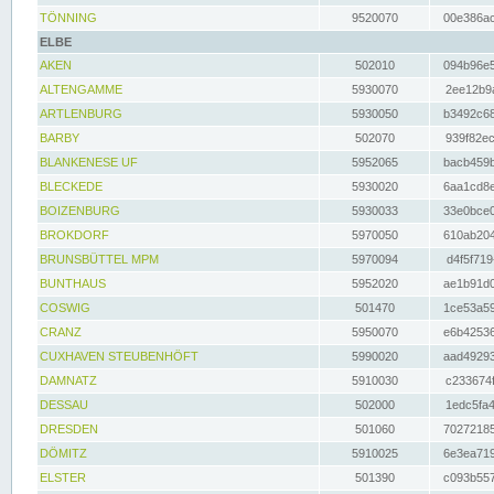
TÖNNING
9520070
00e386ac
ELBE
AKEN
502010
094b96e5
ALTENGAMME
5930070
2ee12b9a
ARTLENBURG
5930050
b3492c68
BARBY
502070
939f82ec
BLANKENESE UF
5952065
bacb459b
BLECKEDE
5930020
6aa1cd8e
BOIZENBURG
5930033
33e0bce0
BROKDORF
5970050
610ab204
BRUNSBÜTTEL MPM
5970094
d4f5f719
BUNTHAUS
5952020
ae1b91d0
COSWIG
501470
1ce53a59
CRANZ
5950070
e6b42536
CUXHAVEN STEUBENHÖFT
5990020
aad49293
DAMNATZ
5910030
c233674f
DESSAU
502000
1edc5fa4
DRESDEN
501060
70272185
DÖMITZ
5910025
6e3ea719
ELSTER
501390
c093b557