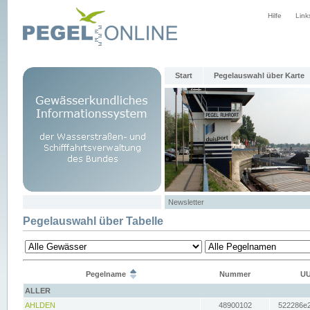
Hilfe
Link
Start
Pegelauswahl über Karte
Newsletter
Pegelauswahl über Tabelle
Pegelname
Nummer
UU
ALLER
AHLDEN
48900102
522286e2