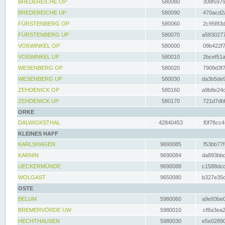
BREDEREICHE OP
580080
308f5979
BREDEREICHE UP
580090
470acd2a
FÜRSTENBERG OP
580060
2c95f83d
FÜRSTENBERG UP
580070
a5830277
VOßWINKEL OP
580000
09b422f7
VOßWINKEL UP
580010
2bcef51a
WESENBERG OP
580020
7909d3f7
WESENBERG UP
580030
da3b5de9
ZEHDENICK OP
580160
a9b8e24c
ZEHDENICK UP
580170
721d7dbf
ORKE
DALWIGKSTHAL
42840453
f0f78cc4
KLEINES HAFF
KARLSHAGEN
9690085
f53bb77f
KARNIN
9690084
da893bbd
UECKERMÜNDE
9690088
c1588dcc
WOLGAST
9650080
b327e35c
OSTE
BELUM
5980060
a9e93be0
BREMERVÖRDE UW
5980010
cf8a3ea2
HECHTHAUSEN
5980030
e5e02890