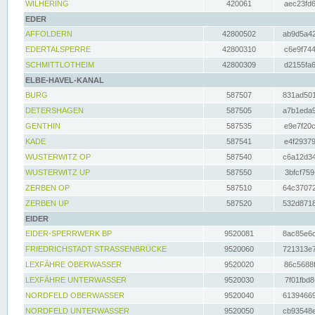
WILHERING
420061
aec23fd6
EDER
AFFOLDERN
42800502
ab9d5a42
EDERTALSPERRE
42800310
c6e9f744
SCHMITTLOTHEIM
42800309
d2155fa6
ELBE-HAVEL-KANAL
BURG
587507
831ad501
DETERSHAGEN
587505
a7b1eda9
GENTHIN
587535
e9e7f20c
KADE
587541
e4f29379
WUSTERWITZ OP
587540
c6a12d34
WUSTERWITZ UP
587550
3bfcf759
ZERBEN OP
587510
64c37072
ZERBEN UP
587520
532d8718
EIDER
EIDER-SPERRWERK BP
9520081
8ac85e6c
FRIEDRICHSTADT STRASSENBRÜCKE
9520060
721313e7
LEXFÄHRE OBERWASSER
9520020
86c5688f
LEXFÄHRE UNTERWASSER
9520030
7f01fbd8
NORDFELD OBERWASSER
9520040
61394669
NORDFELD UNTERWASSER
9520050
cb93548e