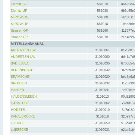
Diemitz OP
581020
d6426c42
Diemitz UP
581030
6b3b55e2
MIROW OP
581000
ab13c115
MIROW UP
581010
19cc3b9a
Strasen OP
581060
117877ec
Strasen UP
581070
2cc40997
MITTELLANDKANAL
ANDERTEN OW
31010061
bc20d819
ANDERTEN UW
31010060
dd41a7d6
BAD ESSEN
31010030
6760b547
BERENBUSCH
31010042
d2c8f60e
BRAMSCHE
31010020
bec8a6a5
BROXTEN
31010032
1125a391
HAHLEN
31010041
ac970eb0
HALDENSLEBEN
3101013
90d92801
HANN. LIST
31010062
27dfd137
HÖRSTEL
31010010
6c7c180f
KANALBRÜCKE
3101018
32b997c2
LOHNDE
31010050
516c4814
LÜBBECKE
31010031
c2aa9164