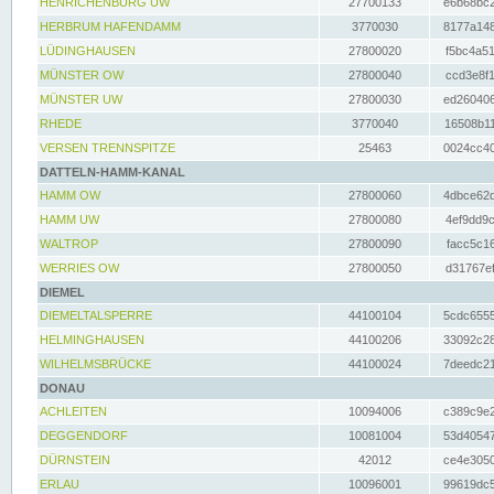
HENRICHENBURG UW
27700133
e6b68bc2
HERBRUM HAFENDAMM
3770030
8177a148
LÜDINGHAUSEN
27800020
f5bc4a51
MÜNSTER OW
27800040
ccd3e8f1
MÜNSTER UW
27800030
ed260406
RHEDE
3770040
16508b11
VERSEN TRENNSPITZE
25463
0024cc40
DATTELN-HAMM-KANAL
HAMM OW
27800060
4dbce62d
HAMM UW
27800080
4ef9dd9c
WALTROP
27800090
facc5c16
WERRIES OW
27800050
d31767ef
DIEMEL
DIEMELTALSPERRE
44100104
5cdc6555
HELMINGHAUSEN
44100206
33092c28
WILHELMSBRÜCKE
44100024
7deedc21
DONAU
ACHLEITEN
10094006
c389c9e2
DEGGENDORF
10081004
53d40547
DÜRNSTEIN
42012
ce4e3050
ERLAU
10096001
99619dc5