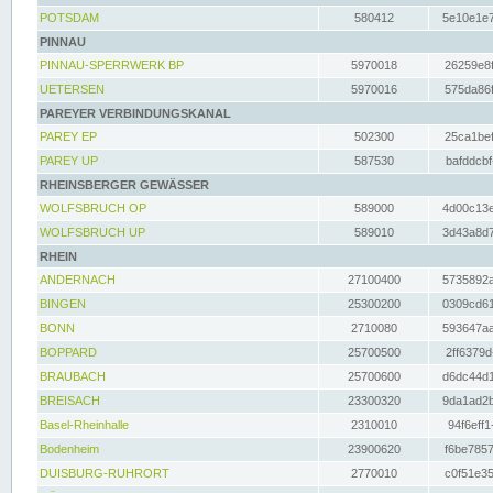
POTSDAM
580412
5e10e1e7
PINNAU
PINNAU-SPERRWERK BP
5970018
26259e8f
UETERSEN
5970016
575da86f
PAREYER VERBINDUNGSKANAL
PAREY EP
502300
25ca1bef
PAREY UP
587530
bafddcbf
RHEINSBERGER GEWÄSSER
WOLFSBRUCH OP
589000
4d00c13e
WOLFSBRUCH UP
589010
3d43a8d7
RHEIN
ANDERNACH
27100400
5735892a
BINGEN
25300200
0309cd61
BONN
2710080
593647aa
BOPPARD
25700500
2ff6379d
BRAUBACH
25700600
d6dc44d1
BREISACH
23300320
9da1ad2b
Basel-Rheinhalle
2310010
94f6eff1
Bodenheim
23900620
f6be7857
DUISBURG-RUHRORT
2770010
c0f51e35