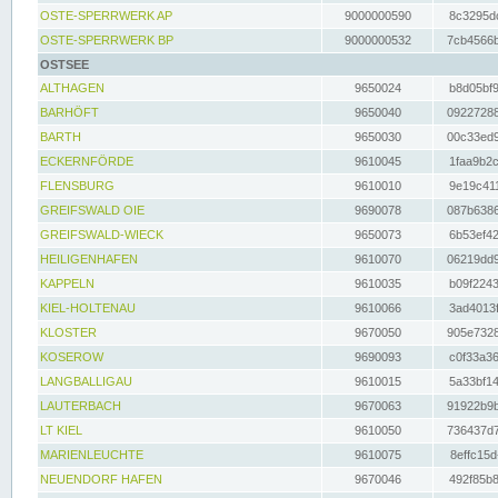
OSTE-SPERRWERK AP
9000000590
8c3295dc
OSTE-SPERRWERK BP
9000000532
7cb4566b
OSTSEE
ALTHAGEN
9650024
b8d05bf9
BARHÖFT
9650040
09227288
BARTH
9650030
00c33ed9
ECKERNFÖRDE
9610045
1faa9b2c
FLENSBURG
9610010
9e19c411
GREIFSWALD OIE
9690078
087b6386
GREIFSWALD-WIECK
9650073
6b53ef42
HEILIGENHAFEN
9610070
06219dd9
KAPPELN
9610035
b09f2243
KIEL-HOLTENAU
9610066
3ad4013f
KLOSTER
9670050
905e7328
KOSEROW
9690093
c0f33a36
LANGBALLIGAU
9610015
5a33bf14
LAUTERBACH
9670063
91922b9b
LT KIEL
9610050
736437d7
MARIENLEUCHTE
9610075
8effc15d
NEUENDORF HAFEN
9670046
492f85b8