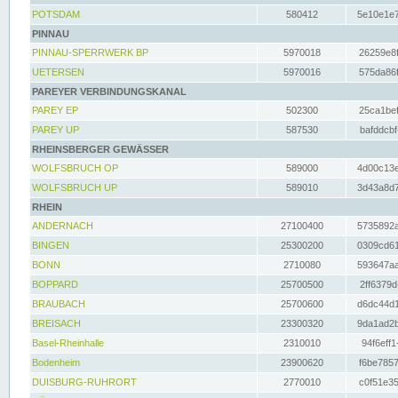
POTSDAM
580412
5e10e1e7
PINNAU
PINNAU-SPERRWERK BP
5970018
26259e8f
UETERSEN
5970016
575da86f
PAREYER VERBINDUNGSKANAL
PAREY EP
502300
25ca1bef
PAREY UP
587530
bafddcbf
RHEINSBERGER GEWÄSSER
WOLFSBRUCH OP
589000
4d00c13e
WOLFSBRUCH UP
589010
3d43a8d7
RHEIN
ANDERNACH
27100400
5735892a
BINGEN
25300200
0309cd61
BONN
2710080
593647aa
BOPPARD
25700500
2ff6379d
BRAUBACH
25700600
d6dc44d1
BREISACH
23300320
9da1ad2b
Basel-Rheinhalle
2310010
94f6eff1
Bodenheim
23900620
f6be7857
DUISBURG-RUHRORT
2770010
c0f51e35