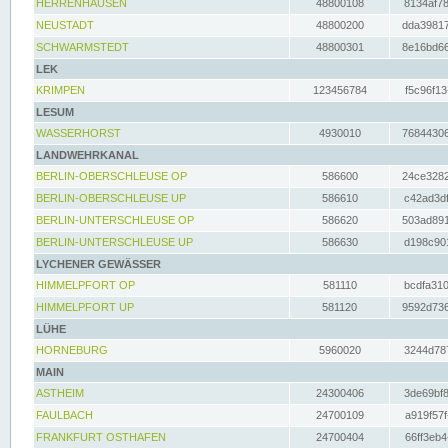
HERRENHAUSEN
48800108
8134af78
NEUSTADT
48800200
dda39817
SCHWARMSTEDT
48800301
8e16bd66
LEK
KRIMPEN
123456784
f5c96f13
LESUM
WASSERHORST
4930010
76844306
LANDWEHRKANAL
BERLIN-OBERSCHLEUSE OP
586600
24ce3282
BERLIN-OBERSCHLEUSE UP
586610
c42ad3df
BERLIN-UNTERSCHLEUSE OP
586620
503ad891
BERLIN-UNTERSCHLEUSE UP
586630
d198c901
LYCHENER GEWÄSSER
HIMMELPFORT OP
581110
bcdfa310
HIMMELPFORT UP
581120
9592d736
LÜHE
HORNEBURG
5960020
3244d787
MAIN
ASTHEIM
24300406
3de69bf8
FAULBACH
24700109
a919f57f
FRANKFURT OSTHAFEN
24700404
66ff3eb4