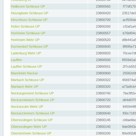
Heilbronn Schleuse UP
23800560
f77df170
Hessigheim Schleuse UP
23800420
23517de9
Hirschhorn Schleuse UP
23800700
acf505dd
Hofen Schleuse UP
23800260
cf2af1a4
Horkheim Schleuse UP
23800557
b76bf04c
Horkheim Wehr UP
23800520
d9b441a5
Kochendorf Schleuse UP
23800600
8f695e71
Ladenburg Wehr UP
23800820
70cee7df
Lauffen
23800500
8559d1a0
Lauffen Schleuse UP
23800501
2f7cb553
Mannheim Neckar
23800900
25582d3f
Marbach Schleuse UP
23800322
456974a8
Marbach Wehr UP
23800320
a73a9cb4
Neckargemünd Schleuse UP
23800740
7be3ff2e
Neckarsteinach Schleuse UP
23800720
d64d07f7
Neckarsulm Wehr UP
23800580
845944f8
Neckarzimmern Schleuse UP
23800640
f00c7183
Oberesslingen Schleuse UP
23800145
cbfae6bc
Oberesslingen Wehr UP
23800140
9de0843a
Obertürkheim Schleuse UP
23800200
80e002d8