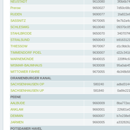
NEUSTADT
9610080
3f0b6b74
Prerow
9650027
7d50c68c
RUDEN
9690077
1fa822e6
SASSNITZ
9670065
9e7b2a4d
SCHLESWIG
9610040
09370c05
STAHLBRODE
9650070
340707f4
STRALSUND
9650043
b9163121
THIESSOW
9670067
d1c9bb3c
TIMMENDORF POEL
9630007
d22c341b
WARNEMÜNDE
9640015
220ff4c6
WISMAR-BAUMHAUS
9630008
95a0ab45
WITTOWER FÄHRE
9670055
4b348b56
ORANIENBURGER KANAL
SACHSENHAUSEN OP
580240
adbd3144
SACHSENHAUSEN UP
581840
0a6fe221
PEENE
AALBUDE
9660009
8ba772ed
ANKLAM
9660001
22fd01e0
DEMMIN
9660007
b7e238e8
JARMEN
9660005
a3328262
POTSDAMER HAVEL