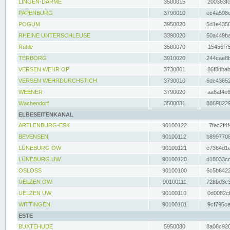
LINGEN-DARME
3500015
200363fc
PAPENBURG
3790010
ec4a598d
POGUM
3950020
5d1e4350
RHEINE UNTERSCHLEUSE
3390020
50a449ba
Rühle
3500070
15456f75
TERBORG
3910020
244cae8b
VERSEN WEHR OP
3730001
86f8dbab
VERSEN WEHRDURCHSTICH
3730010
6de43652
WEENER
3790020
aa6af4e6
Wachendorf
3500031
88698229
ELBESEITENKANAL
ARTLENBURG-ESK
90100122
7fec2f4f
BEVENSEN
90100112
b8997708
LÜNEBURG OW
90100121
c7364d1e
LÜNEBURG UW
90100120
d18033cd
OSLOSS
90100100
6c5b6422
UELZEN OW
90100111
728bd3e3
UELZEN UW
90100110
0d0082cf
WITTINGEN
90100101
9cf795ce
ESTE
BUXTEHUDE
5950080
8a08c920