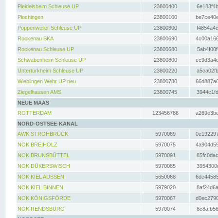
Pleidelsheim Schleuse UP
23800400
6e183f4b
Plochingen
23800100
be7ce40e
Poppenweiler Schleuse UP
23800300
f4854a4c
Rockenau SKA
23800690
4c00a166
Rockenau Schleuse UP
23800680
5ab4f00f
Schwabenheim Schleuse UP
23800800
ec9d3a4d
Untertürkheim Schleuse UP
23800220
a5ca02fb
Wieblingen Wehr UP neu
23800780
66d887a6
Ziegelhausen AMS
23800745
3944c1fd
NEUE MAAS
ROTTERDAM
123456786
a269e3be
NORD-OSTSEE-KANAL
AWK STROHBRÜCK
5970069
0e192297
NOK BREIHOLZ
5970075
4a904d59
NOK BRUNSBÜTTEL
5970091
85fc0dac
NOK DÜKERSWISCH
5970085
3954300d
NOK KIEL AUSSEN
5650068
6dc44585
NOK KIEL BINNEN
5979020
8af24d6a
NOK KÖNIGSFÖRDE
5970067
d0ec2790
NOK RENDSBURG
5970074
8c8afb56