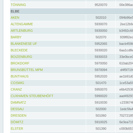
TÖNNING
9520070
00e386ac
ELBE
AKEN
502010
094b96e5
ALTENGAMME
5930070
2ee12b9a
ARTLENBURG
5930050
b3492c68
BARBY
502070
939f82ec
BLANKENESE UF
5952065
bacb459b
BLECKEDE
5930020
6aa1cd8e
BOIZENBURG
5930033
33e0bce0
BROKDORF
5970050
610ab204
BRUNSBÜTTEL MPM
5970094
d4f5f719
BUNTHAUS
5952020
ae1b91d0
COSWIG
501470
1ce53a59
CRANZ
5950070
e6b42536
CUXHAVEN STEUBENHÖFT
5990020
aad49293
DAMNATZ
5910030
c233674f
DESSAU
502000
1edc5fa4
DRESDEN
501060
70272185
DÖMITZ
5910025
6e3ea719
ELSTER
501390
c093b557