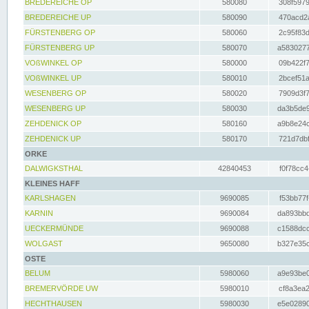
BREDEREICHE OP
580080
308f5979
BREDEREICHE UP
580090
470acd2a
FÜRSTENBERG OP
580060
2c95f83d
FÜRSTENBERG UP
580070
a5830277
VOßWINKEL OP
580000
09b422f7
VOßWINKEL UP
580010
2bcef51a
WESENBERG OP
580020
7909d3f7
WESENBERG UP
580030
da3b5de9
ZEHDENICK OP
580160
a9b8e24c
ZEHDENICK UP
580170
721d7dbf
ORKE
DALWIGKSTHAL
42840453
f0f78cc4
KLEINES HAFF
KARLSHAGEN
9690085
f53bb77f
KARNIN
9690084
da893bbd
UECKERMÜNDE
9690088
c1588dcc
WOLGAST
9650080
b327e35c
OSTE
BELUM
5980060
a9e93be0
BREMERVÖRDE UW
5980010
cf8a3ea2
HECHTHAUSEN
5980030
e5e02890