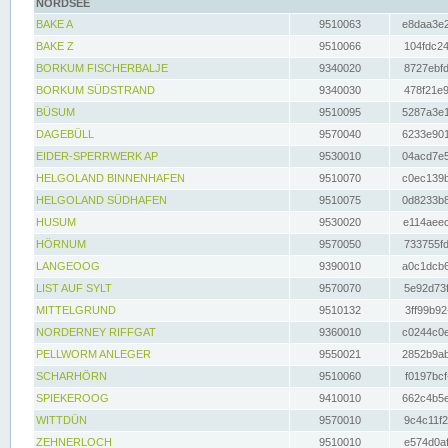
NORDSEE
BAKE A
9510063
e8daa3e2
BAKE Z
9510066
104fdc24
BORKUM FISCHERBALJE
9340020
8727ebfd
BORKUM SÜDSTRAND
9340030
478f21e9
BÜSUM
9510095
5287a3e1
DAGEBÜLL
9570040
6233e901
EIDER-SPERRWERK AP
9530010
04acd7e5
HELGOLAND BINNENHAFEN
9510070
c0ec139b
HELGOLAND SÜDHAFEN
9510075
0d8233b8
HUSUM
9530020
e114aeec
HÖRNUM
9570050
733755fd
LANGEOOG
9390010
a0c1dcb6
LIST AUF SYLT
9570070
5e92d73f
MITTELGRUND
9510132
3ff99b92
NORDERNEY RIFFGAT
9360010
c0244c0e
PELLWORM ANLEGER
9550021
2852b9ab
SCHARHÖRN
9510060
f0197bcf
SPIEKEROOG
9410010
662c4b5e
WITTDÜN
9570010
9c4c11f2
ZEHNERLOCH
9510010
e574d0af