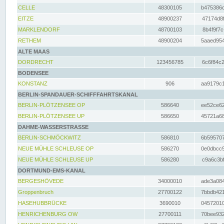
CELLE
48300105
b475386c
EITZE
48900237
47174d8f
MARKLENDORF
48700103
8b4f9f7c
RETHEM
48900204
5aaed954
ALTE MAAS
DORDRECHT
123456785
6c6f84c2
BODENSEE
KONSTANZ
906
aa9179c1
BERLIN-SPANDAUER-SCHIFFFAHRTSKANAL
BERLIN-PLÖTZENSEE OP
586640
ee52ce62
BERLIN-PLÖTZENSEE UP
586650
45721a68
DAHME-WASSERSTRASSE
BERLIN-SCHMÖCKWITZ
586810
6b595707
NEUE MÜHLE SCHLEUSE OP
586270
0e0dbcc9
NEUE MÜHLE SCHLEUSE UP
586280
c9a6c3bf
DORTMUND-EMS-KANAL
BERGESHÖVEDE
34000010
ade3a084
Groppenbruch
27700122
7bbdb421
HASEHUBBRÜCKE
3690010
04572010
HENRICHENBURG OW
27700111
70bee932