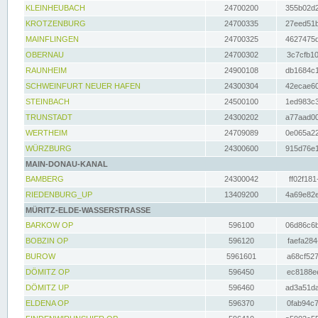
KLEINHEUBACH
24700200
355b02d2
KROTZENBURG
24700335
27eed51b
MAINFLINGEN
24700325
4627475d
OBERNAU
24700302
3c7cfb10
RAUNHEIM
24900108
db1684c1
SCHWEINFURT NEUER HAFEN
24300304
42ecae60
STEINBACH
24500100
1ed983c3
TRUNSTADT
24300202
a77aad00
WERTHEIM
24709089
0e065a22
WÜRZBURG
24300600
915d76e1
MAIN-DONAU-KANAL
BAMBERG
24300042
ff02f181
RIEDENBURG_UP
13409200
4a69e82e
MÜRITZ-ELDE-WASSERSTRASSE
BARKOW OP
596100
06d86c6b
BOBZIN OP
596120
faefa284
BUROW
5961601
a68cf527
DÖMITZ OP
596450
ec8188ee
DÖMITZ UP
596460
ad3a51da
ELDENA OP
596370
0fab94c7