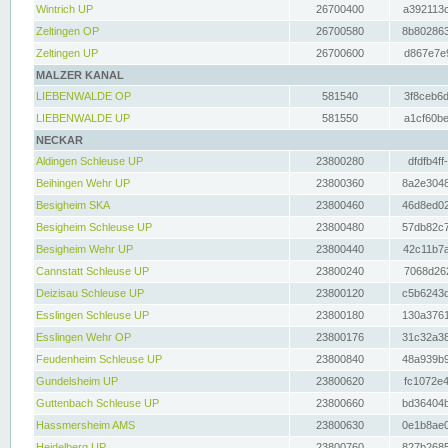
Wintrich UP
26700400
a392113c
Zeltingen OP
26700580
8b802863
Zeltingen UP
26700600
d867e7e9
MALZER KANAL
LIEBENWALDE OP
581540
3f8ceb6d
LIEBENWALDE UP
581550
a1cf60be
NECKAR
Aldingen Schleuse UP
23800280
dfdfb4ff
Beihingen Wehr UP
23800360
8a2e3048
Besigheim SKA
23800460
46d8ed02
Besigheim Schleuse UP
23800480
57db82c7
Besigheim Wehr UP
23800440
42c11b7a
Cannstatt Schleuse UP
23800240
7068d262
Deizisau Schleuse UP
23800120
c5b6243d
Esslingen Schleuse UP
23800180
130a3761
Esslingen Wehr OP
23800176
31c32a38
Feudenheim Schleuse UP
23800840
48a939b9
Gundelsheim UP
23800620
fc1072e4
Guttenbach Schleuse UP
23800660
bd36404b
Hassmersheim AMS
23800630
0e1b8ae0
Heidelberg UP
23800760
827b2685