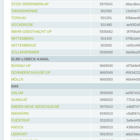
STÖR-SPERRWERK AP
5970041
d9acdbec
TANGERMÜNDE
502350
13e91b77
TORGAU
501261
83bbaedb
VOCKERODE
501480
ae93f2a5
WEHR GEESTHACHT UP
5930062
0f7f58a8
WITTENBERG
501420
070b1eb4
WITTENBERGE
503050
cbf3cd49
ZOLLENSPIEKER
5930090
3de8ea26
ELBE-LÜBECK-KANAL
BÜSSAU UP
9669040
bf7bb8e8
DONNERSCHLEUSE OP
9660049
45634232
MÖLLN
9660050
46644438
EMS
DALUM
3550040
ad357e52
DUKEGAT
3990020
7753c1fa
EMDEN NEUE SEESCHLEUSE
3970010
edfdf747
EMSHÖRN
9340010
c8af067c
FUESTRUP
3310010
3a8ed45f
KNOCK
3990010
438b565e
LEERORT
3910010
abb23dad