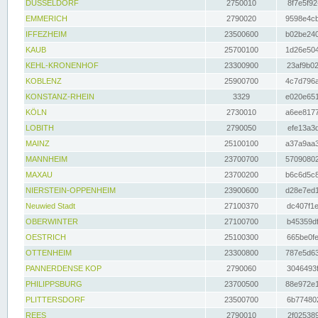
DÜSSELDORF
2750010
8f7e5f92
EMMERICH
2790020
9598e4cb
IFFEZHEIM
23500600
b02be240
KAUB
25700100
1d26e504
KEHL-KRONENHOF
23300900
23af9b02
KOBLENZ
25900700
4c7d796a
KONSTANZ-RHEIN
3329
e020e651
KÖLN
2730010
a6ee8177
LOBITH
2790050
efe13a3d
MAINZ
25100100
a37a9aa3
MANNHEIM
23700700
57090802
MAXAU
23700200
b6c6d5c8
NIERSTEIN-OPPENHEIM
23900600
d28e7ed1
Neuwied Stadt
27100370
dc407f1e
OBERWINTER
27100700
b45359df
OESTRICH
25100300
665be0fe
OTTENHEIM
23300800
787e5d63
PANNERDENSE KOP
2790060
3046493f
PHILIPPSBURG
23700500
88e972e1
PLITTERSDORF
23500700
6b774802
REES
2790010
2f025389