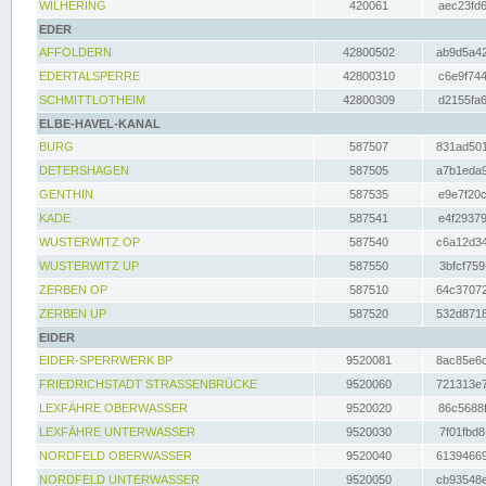
WILHERING
420061
aec23fd6
EDER
AFFOLDERN
42800502
ab9d5a42
EDERTALSPERRE
42800310
c6e9f744
SCHMITTLOTHEIM
42800309
d2155fa6
ELBE-HAVEL-KANAL
BURG
587507
831ad501
DETERSHAGEN
587505
a7b1eda9
GENTHIN
587535
e9e7f20c
KADE
587541
e4f29379
WUSTERWITZ OP
587540
c6a12d34
WUSTERWITZ UP
587550
3bfcf759
ZERBEN OP
587510
64c37072
ZERBEN UP
587520
532d8718
EIDER
EIDER-SPERRWERK BP
9520081
8ac85e6c
FRIEDRICHSTADT STRASSENBRÜCKE
9520060
721313e7
LEXFÄHRE OBERWASSER
9520020
86c5688f
LEXFÄHRE UNTERWASSER
9520030
7f01fbd8
NORDFELD OBERWASSER
9520040
61394669
NORDFELD UNTERWASSER
9520050
cb93548e