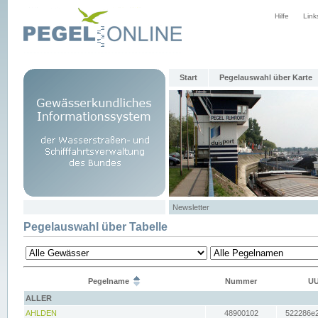
Hilfe
Link
Start
Pegelauswahl über Karte
Newsletter
Pegelauswahl über Tabelle
Pegelname
Nummer
UU
ALLER
AHLDEN
48900102
522286e2