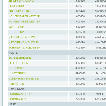
BERLIN-SPANDAU UP
580310
2c68509c
BORGSDORF
581591
1b2e2996
FRIEDRICHSTHAL
603420
314945d6
HOHENSAATEN WEST AP
603400
99309d3e
HOHENSAATEN WEST BP
603310
3404a6e5
LEHNITZ OP
581580
c8a1cf0a
LEHNITZ UP
581590
5bb1f56d
NIEDERFINOW SHW OP
692080
414dd4ee
NIEDERFINOW SHW UP
692090
4eec6b25
SCHWEDT SCHLEUSE BP
603410
4ee515f9
HUNTE
BUTTELERHÖRNE
4960060
b3d88ca6
ELSFLETH OHRT
4960080
531da758
HOLLERSIEL
4960050
2eacef2f
HUNTEBRÜCK
4960070
2e1d458b
OLDENBURG-DRIELAKE
4960030
1b51e55e
REITHÖRNE
4960040
c9df61c4
HAVELKANAL
SCHÖNWALDE OP
587050
d8ef9f21
SCHÖNWALDE UP
587060
b6650b13
IJSSEL