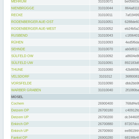
MEHRUM
31010071
be05603a
NIENBRÜGGE
31010044
864a8111
RECKE
31010011
7af19499
RODENBERGER AUE-OST
31010051
6288de60
RODENBERGER AUE-WEST
31010052
eb24b5a3
RUSBEND
31010043
c1f06401
RÜHEN
31010093
4ed5f6da
SEHNDE
31010070
ab0d9117
SÜLFELD OW
31010092
a8604e8f
SÜLFELD UW
31010091
892183d6
THUNE
31010080
42b865fb
VELSDORF
3101012
36f80081
VORSFELDE
31010090
dbb2bb9f
WARBER GRABEN
31010040
2f1080ba
MOSEL
Cochem
26900400
768df4e9
Detzem OP
26700180
c40912fd
Detzem UP
26700200
dc344605
Enkirch OP
26700880
87207dcd
Enkirch UP
26700900
ee861944
Fankel OP
26900280
68198b48