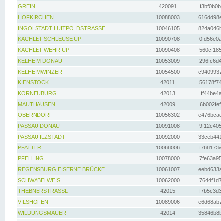
GREIN
420091
f3bf0b0b
HOFKIRCHEN
10088003
616dd98e
INGOLSTADT LUITPOLDSTRASSE
10046105
824a046b
KACHLET SCHLEUSE UP
10090708
0fd56e0a
KACHLET WEHR UP
10090408
560cf185
KELHEIM DONAU
10053009
296fc6d4
KELHEIMWINZER
10054500
c9409937
KIENSTOCK
42011
56178f74
KORNEUBURG
42013
ff44be4a
MAUTHAUSEN
42009
6b002fef
OBERNDORF
10056302
e476bcad
PASSAU DONAU
10091008
9f12c405
PASSAU ILZSTADT
10092000
33ceb441
PFATTER
10068006
f768173a
PFELLING
10078000
7fe63a95
REGENSBURG EISERNE BRÜCKE
10061007
eebd633a
SCHWABELWEIS
10062000
7644f1d7
THEBNERSTRASSL
42015
f7b5c3d3
VILSHOFEN
10089006
e6d68ab7
WILDUNGSMAUER
42014
35846b8b