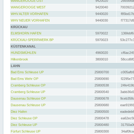
WANGEROOGE OST
9420020
26656fda
WANGEROOGE WEST
9420040
70039212
WHV ALTER VORHAFEN
9440020
f85bd17b
WHV NEUER VORHAFEN
9440030
f77317d9
KRÜCKAU
ELMSHORN HAFEN
5970022
136febf6
KRÜCKAU-SPERRWERK BP
5970023
53c277c3
KÜSTENKANAL
HUNDSMÜHLEN
4960020
cf6ac249
Hilkenbrook
3800010
58ccd6f0
LAHN
Bad Ems Schleuse UP
25800700
c005afb9
Bad Ems Wehr OP
25800690
f2295e77
Cramberg Schleuse OP
25800538
24fe419b
Cramberg Schleuse UP
25800540
3abb36d1
Dausenau Schleuse OP
25800678
9ceb358c
Dausenau Schleuse UP
25800680
eae91991
Diez Hafen
25800500
eadedeb6
Diez Schleuse OP
25800478
ea62ec5f
Diez Schleuse UP
25800480
31750a0f
Fürfurt Schleuse UP
25800300
34af0fca