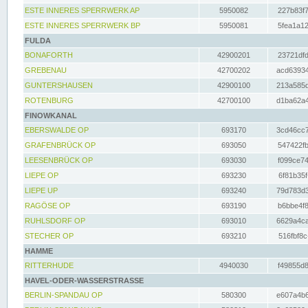
ESTE INNERES SPERRWERK AP
5950082
227b83f7
ESTE INNERES SPERRWERK BP
5950081
5fea1a12
FULDA
BONAFORTH
42900201
23721dfd
GREBENAU
42700202
acd63934
GUNTERSHAUSEN
42900100
213a585d
ROTENBURG
42700100
d1ba62a4
FINOWKANAL
EBERSWALDE OP
693170
3cd46cc7
GRAFENBRÜCK OP
693050
547422fb
LEESENBRÜCK OP
693030
f099ce74
LIEPE OP
693230
6f81b35f
LIEPE UP
693240
79d783d3
RAGÖSE OP
693190
b6bbe4f8
RUHLSDORF OP
693010
6629a4ca
STECHER OP
693210
516fbf8c
HAMME
RITTERHUDE
4940030
f49855d8
HAVEL-ODER-WASSERSTRASSE
BERLIN-SPANDAU OP
580300
e607a4b6