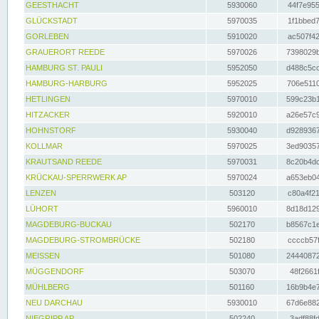
GEESTHACHT
5930060
44f7e955
GLÜCKSTADT
5970035
1f1bbed7
GORLEBEN
5910020
ac507f42
GRAUERORT REEDE
5970026
7398029b
HAMBURG ST. PAULI
5952050
d488c5cc
HAMBURG-HARBURG
5952025
706e5110
HETLINGEN
5970010
599c23b1
HITZACKER
5920010
a26e57c9
HOHNSTORF
5930040
d9289367
KOLLMAR
5970025
3ed90357
KRAUTSAND REEDE
5970031
8c20b4dc
KRÜCKAU-SPERRWERK AP
5970024
a653eb04
LENZEN
503120
c80a4f21
LÜHORT
5960010
8d18d129
MAGDEBURG-BUCKAU
502170
b8567c1e
MAGDEBURG-STROMBRÜCKE
502180
ccccb57f
MEISSEN
501080
24440872
MÜGGENDORF
503070
48f2661f
MÜHLBERG
501160
16b9b4e7
NEU DARCHAU
5930010
67d6e882
NIEGRIPP AP
502240
3adf88fd