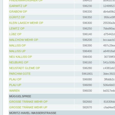
FINDENWIRUNSHIER OP
596410
a5902c55
GARWITZ UP
596230
12499527
GRABOW OP
596330
db4a69b2
GÜRITZ OP
596350
956ce5ff
KLEIN LAASCH WEHR OP
596300
25530a3e
LEWITZ OP
596250
7bbd90ad
LÜBZ OP
596140
d75442cf
MALCHOW WEHR OP
596200
bccaacb3
MALLISS OP
596390
497c29ee
MALLISS UP
596400
a64918a6
NEU KALLISS OP
596430
30739ff3
NEUBURG OP
596160
541c508a
NEUSTADT GLEWE OP
596280
c4381eb3
PARCHIM GÜTE
5961801
3dec3921
PLAU OP
596080
3ffddb2c
PLAU UP
596090
506e6b03
WAREN
596030
bd317edd
MÜGGELSPREE
GROSSE TRÄNKE WEHR OP
582660
81630fdd
GROSSE TRÄNKE WEHR UP
582670
cfad4ee5
MÜRITZ-HAVEL-WASSERSTRASSE