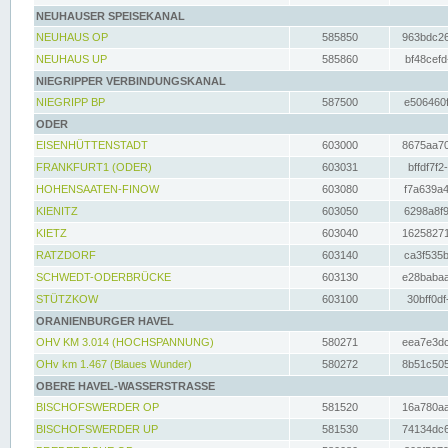
NEUHAUSER SPEISEKANAL
NEUHAUS OP
585850
963bdc26
NEUHAUS UP
585860
bf48cefd
NIEGRIPPER VERBINDUNGSKANAL
NIEGRIPP BP
587500
e506460f
ODER
EISENHÜTTENSTADT
603000
8675aa70
FRANKFURT1 (ODER)
603031
bffdf7f2
HOHENSAATEN-FINOW
603080
f7a639a4
KIENITZ
603050
6298a8f9
KIETZ
603040
16258271
RATZDORF
603140
ca3f535b
SCHWEDT-ODERBRÜCKE
603130
e28babaa
STÜTZKOW
603100
30bff0df
ORANIENBURGER HAVEL
OHV KM 3.014 (HOCHSPANNUNG)
580271
eea7e3dc
OHv km 1.467 (Blaues Wunder)
580272
8b51c505
OBERE HAVEL-WASSERSTRASSE
BISCHOFSWERDER OP
581520
16a780aa
BISCHOFSWERDER UP
581530
74134dc6