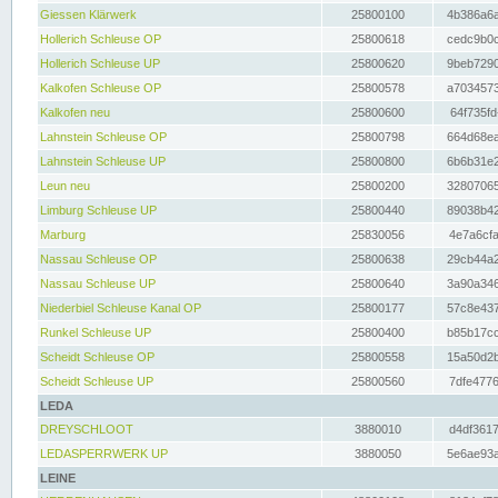
Giessen Klärwerk
25800100
4b386a6a
Hollerich Schleuse OP
25800618
cedc9b0c
Hollerich Schleuse UP
25800620
9beb7290
Kalkofen Schleuse OP
25800578
a7034573
Kalkofen neu
25800600
64f735fd
Lahnstein Schleuse OP
25800798
664d68ea
Lahnstein Schleuse UP
25800800
6b6b31e2
Leun neu
25800200
32807065
Limburg Schleuse UP
25800440
89038b42
Marburg
25830056
4e7a6cfa
Nassau Schleuse OP
25800638
29cb44a2
Nassau Schleuse UP
25800640
3a90a346
Niederbiel Schleuse Kanal OP
25800177
57c8e437
Runkel Schleuse UP
25800400
b85b17cc
Scheidt Schleuse OP
25800558
15a50d2b
Scheidt Schleuse UP
25800560
7dfe4776
LEDA
DREYSCHLOOT
3880010
d4df3617
LEDASPERRWERK UP
3880050
5e6ae93a
LEINE