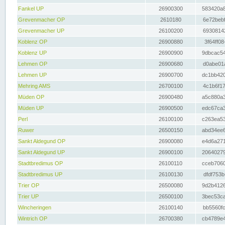
Fankel UP
26900300
583420a8
Grevenmacher OP
2610180
6e72bebf
Grevenmacher UP
26100200
69308142
Koblenz OP
26900880
3f64ff08
Koblenz UP
26900900
9dbcac54
Lehmen OP
26900680
d0abe01a
Lehmen UP
26900700
dc1bb420
Mehring AMS
26700100
4c1b6f17
Müden OP
26900480
a5c880a3
Müden UP
26900500
edc67ca3
Perl
26100100
c263ea53
Ruwer
26500150
abd34ee6
Sankt Aldegund OP
26900080
e4d6a271
Sankt Aldegund UP
26900100
20640279
Stadtbredimus OP
26100110
cceb7060
Stadtbredimus UP
26100130
dfdf753b
Trier OP
26500080
9d2b4126
Trier UP
26500100
3bec53ca
Wincheringen
26100140
bb5560fc
Wintrich OP
26700380
cb4789e4