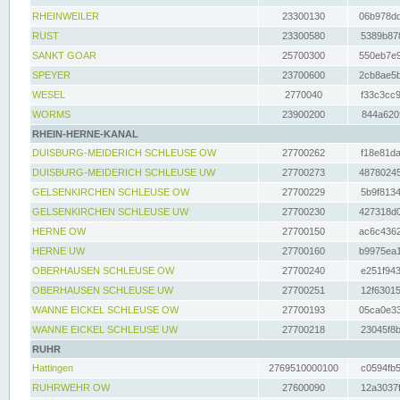
RHEINWEILER
23300130
06b978dd
RUST
23300580
5389b878
SANKT GOAR
25700300
550eb7e9
SPEYER
23700600
2cb8ae5b
WESEL
2770040
f33c3cc9
WORMS
23900200
844a620f
RHEIN-HERNE-KANAL
DUISBURG-MEIDERICH SCHLEUSE OW
27700262
f18e81da
DUISBURG-MEIDERICH SCHLEUSE UW
27700273
48780245
GELSENKIRCHEN SCHLEUSE OW
27700229
5b9f8134
GELSENKIRCHEN SCHLEUSE UW
27700230
427318d0
HERNE OW
27700150
ac6c4362
HERNE UW
27700160
b9975ea1
OBERHAUSEN SCHLEUSE OW
27700240
e251f943
OBERHAUSEN SCHLEUSE UW
27700251
12f63015
WANNE EICKEL SCHLEUSE OW
27700193
05ca0e33
WANNE EICKEL SCHLEUSE UW
27700218
23045f8b
RUHR
Hattingen
2769510000100
c0594fb5
RUHRWEHR OW
27600090
12a3037f