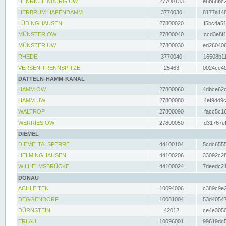
HENRICHENBURG UW
27700133
e6b68bc2
HERBRUM HAFENDAMM
3770030
8177a148
LÜDINGHAUSEN
27800020
f5bc4a51
MÜNSTER OW
27800040
ccd3e8f1
MÜNSTER UW
27800030
ed260406
RHEDE
3770040
16508b11
VERSEN TRENNSPITZE
25463
0024cc40
DATTELN-HAMM-KANAL
HAMM OW
27800060
4dbce62d
HAMM UW
27800080
4ef9dd9c
WALTROP
27800090
facc5c16
WERRIES OW
27800050
d31767ef
DIEMEL
DIEMELTALSPERRE
44100104
5cdc6555
HELMINGHAUSEN
44100206
33092c28
WILHELMSBRÜCKE
44100024
7deedc21
DONAU
ACHLEITEN
10094006
c389c9e2
DEGGENDORF
10081004
53d40547
DÜRNSTEIN
42012
ce4e3050
ERLAU
10096001
99619dc5