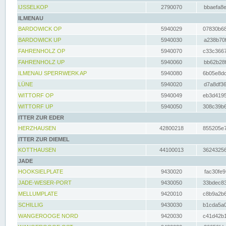
IJSSELKOP
2790070
bbaefa8e
ILMENAU
BARDOWICK OP
5940029
07830b68
BARDOWICK UP
5940030
a238b70f
FAHRENHOLZ OP
5940070
c33c3667
FAHRENHOLZ UP
5940060
bb62b28f
ILMENAU SPERRWERK AP
5940080
6b05e8dc
LÜNE
5940020
d7a8df36
WITTORF OP
5940049
eb3d4195
WITTORF UP
5940050
308c39b6
ITTER ZUR EDER
HERZHAUSEN
42800218
855205e7
ITTER ZUR DIEMEL
KOTTHAUSEN
44100013
36243256
JADE
HOOKSIELPLATE
9430020
fac30fe9
JADE-WESER-PORT
9430050
33bdec83
MELLUMPLATE
9420010
c8b9a2b6
SCHILLIG
9430030
b1cda5a0
WANGEROOGE NORD
9420030
c41d42b1