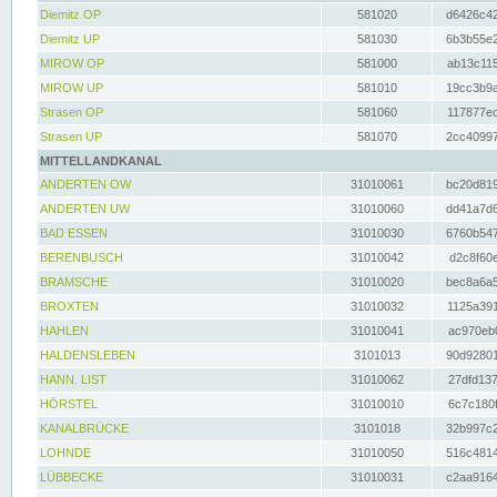
Diemitz OP
581020
d6426c42
Diemitz UP
581030
6b3b55e2
MIROW OP
581000
ab13c115
MIROW UP
581010
19cc3b9a
Strasen OP
581060
117877ec
Strasen UP
581070
2cc40997
MITTELLANDKANAL
ANDERTEN OW
31010061
bc20d819
ANDERTEN UW
31010060
dd41a7d6
BAD ESSEN
31010030
6760b547
BERENBUSCH
31010042
d2c8f60e
BRAMSCHE
31010020
bec8a6a5
BROXTEN
31010032
1125a391
HAHLEN
31010041
ac970eb0
HALDENSLEBEN
3101013
90d92801
HANN. LIST
31010062
27dfd137
HÖRSTEL
31010010
6c7c180f
KANALBRÜCKE
3101018
32b997c2
LOHNDE
31010050
516c4814
LÜBBECKE
31010031
c2aa9164