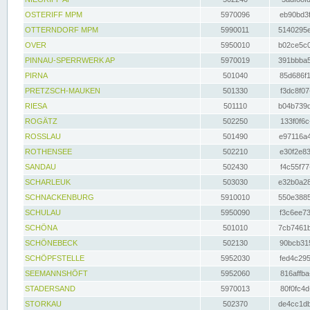
OSTERIFF MPM
5970096
eb90bd3f
OTTERNDORF MPM
5990011
5140295e
OVER
5950010
b02ce5c0
PINNAU-SPERRWERK AP
5970019
391bbba5
PIRNA
501040
85d686f1
PRETZSCH-MAUKEN
501330
f3dc8f07
RIESA
501110
b04b739d
ROGÄTZ
502250
133f0f6c
ROSSLAU
501490
e97116a4
ROTHENSEE
502210
e30f2e83
SANDAU
502430
f4c55f77
SCHARLEUK
503030
e32b0a28
SCHNACKENBURG
5910010
550e3885
SCHULAU
5950090
f3c6ee73
SCHÖNA
501010
7cb7461b
SCHÖNEBECK
502130
90bcb315
SCHÖPFSTELLE
5952030
fed4c295
SEEMANNSHÖFT
5952060
816affba
STADERSAND
5970013
80f0fc4d
STORKAU
502370
de4cc1db