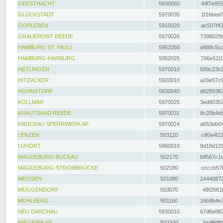
GEESTHACHT
5930060
44f7e955
GLÜCKSTADT
5970035
1f1bbed7
GORLEBEN
5910020
ac507f42
GRAUERORT REEDE
5970026
7398029b
HAMBURG ST. PAULI
5952050
d488c5cc
HAMBURG-HARBURG
5952025
706e5110
HETLINGEN
5970010
599c23b1
HITZACKER
5920010
a26e57c9
HOHNSTORF
5930040
d9289367
KOLLMAR
5970025
3ed90357
KRAUTSAND REEDE
5970031
8c20b4dc
KRÜCKAU-SPERRWERK AP
5970024
a653eb04
LENZEN
503120
c80a4f21
LÜHORT
5960010
8d18d129
MAGDEBURG-BUCKAU
502170
b8567c1e
MAGDEBURG-STROMBRÜCKE
502180
ccccb57f
MEISSEN
501080
24440872
MÜGGENDORF
503070
48f2661f
MÜHLBERG
501160
16b9b4e7
NEU DARCHAU
5930010
67d6e882
NIEGRIPP AP
502240
3adf88fd