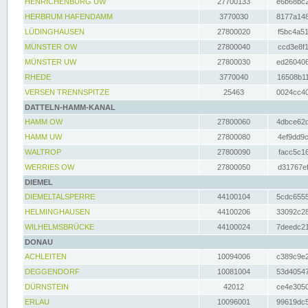
HENRICHENBURG UW
27700133
e6b68bc2
HERBRUM HAFENDAMM
3770030
8177a148
LÜDINGHAUSEN
27800020
f5bc4a51
MÜNSTER OW
27800040
ccd3e8f1
MÜNSTER UW
27800030
ed260406
RHEDE
3770040
16508b11
VERSEN TRENNSPITZE
25463
0024cc40
DATTELN-HAMM-KANAL
HAMM OW
27800060
4dbce62d
HAMM UW
27800080
4ef9dd9c
WALTROP
27800090
facc5c16
WERRIES OW
27800050
d31767ef
DIEMEL
DIEMELTALSPERRE
44100104
5cdc6555
HELMINGHAUSEN
44100206
33092c28
WILHELMSBRÜCKE
44100024
7deedc21
DONAU
ACHLEITEN
10094006
c389c9e2
DEGGENDORF
10081004
53d40547
DÜRNSTEIN
42012
ce4e3050
ERLAU
10096001
99619dc5