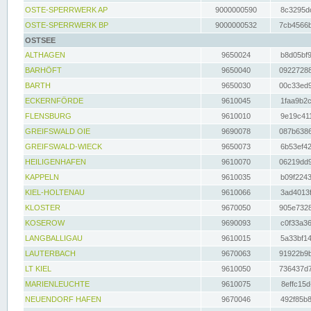
OSTE-SPERRWERK AP
9000000590
8c3295dc
OSTE-SPERRWERK BP
9000000532
7cb4566b
OSTSEE
ALTHAGEN
9650024
b8d05bf9
BARHÖFT
9650040
09227288
BARTH
9650030
00c33ed9
ECKERNFÖRDE
9610045
1faa9b2c
FLENSBURG
9610010
9e19c411
GREIFSWALD OIE
9690078
087b6386
GREIFSWALD-WIECK
9650073
6b53ef42
HEILIGENHAFEN
9610070
06219dd9
KAPPELN
9610035
b09f2243
KIEL-HOLTENAU
9610066
3ad4013f
KLOSTER
9670050
905e7328
KOSEROW
9690093
c0f33a36
LANGBALLIGAU
9610015
5a33bf14
LAUTERBACH
9670063
91922b9b
LT KIEL
9610050
736437d7
MARIENLEUCHTE
9610075
8effc15d
NEUENDORF HAFEN
9670046
492f85b8