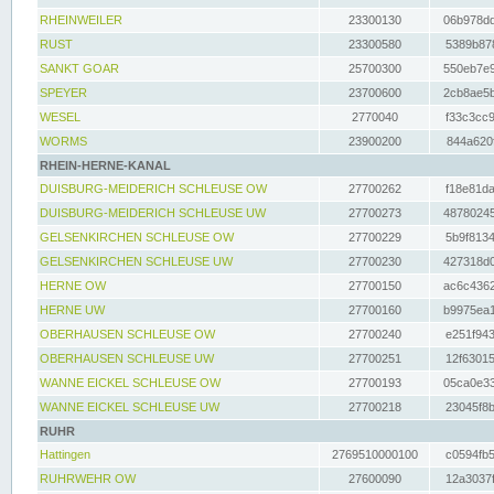
RHEINWEILER
23300130
06b978dd
RUST
23300580
5389b878
SANKT GOAR
25700300
550eb7e9
SPEYER
23700600
2cb8ae5b
WESEL
2770040
f33c3cc9
WORMS
23900200
844a620f
RHEIN-HERNE-KANAL
DUISBURG-MEIDERICH SCHLEUSE OW
27700262
f18e81da
DUISBURG-MEIDERICH SCHLEUSE UW
27700273
48780245
GELSENKIRCHEN SCHLEUSE OW
27700229
5b9f8134
GELSENKIRCHEN SCHLEUSE UW
27700230
427318d0
HERNE OW
27700150
ac6c4362
HERNE UW
27700160
b9975ea1
OBERHAUSEN SCHLEUSE OW
27700240
e251f943
OBERHAUSEN SCHLEUSE UW
27700251
12f63015
WANNE EICKEL SCHLEUSE OW
27700193
05ca0e33
WANNE EICKEL SCHLEUSE UW
27700218
23045f8b
RUHR
Hattingen
2769510000100
c0594fb5
RUHRWEHR OW
27600090
12a3037f