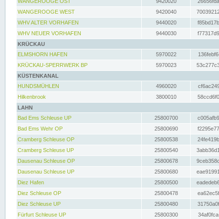
WANGEROOGE OST
9420020
26656fda
WANGEROOGE WEST
9420040
70039212
WHV ALTER VORHAFEN
9440020
f85bd17b
WHV NEUER VORHAFEN
9440030
f77317d9
KRÜCKAU
ELMSHORN HAFEN
5970022
136febf6
KRÜCKAU-SPERRWERK BP
5970023
53c277c3
KÜSTENKANAL
HUNDSMÜHLEN
4960020
cf6ac249
Hilkenbrook
3800010
58ccd6f0
LAHN
Bad Ems Schleuse UP
25800700
c005afb9
Bad Ems Wehr OP
25800690
f2295e77
Cramberg Schleuse OP
25800538
24fe419b
Cramberg Schleuse UP
25800540
3abb36d1
Dausenau Schleuse OP
25800678
9ceb358c
Dausenau Schleuse UP
25800680
eae91991
Diez Hafen
25800500
eadedeb6
Diez Schleuse OP
25800478
ea62ec5f
Diez Schleuse UP
25800480
31750a0f
Fürfurt Schleuse UP
25800300
34af0fca