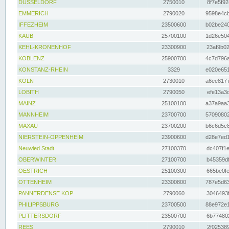
DÜSSELDORF
2750010
8f7e5f92
EMMERICH
2790020
9598e4cb
IFFEZHEIM
23500600
b02be240
KAUB
25700100
1d26e504
KEHL-KRONENHOF
23300900
23af9b02
KOBLENZ
25900700
4c7d796a
KONSTANZ-RHEIN
3329
e020e651
KÖLN
2730010
a6ee8177
LOBITH
2790050
efe13a3d
MAINZ
25100100
a37a9aa3
MANNHEIM
23700700
57090802
MAXAU
23700200
b6c6d5c8
NIERSTEIN-OPPENHEIM
23900600
d28e7ed1
Neuwied Stadt
27100370
dc407f1e
OBERWINTER
27100700
b45359df
OESTRICH
25100300
665be0fe
OTTENHEIM
23300800
787e5d63
PANNERDENSE KOP
2790060
3046493f
PHILIPPSBURG
23700500
88e972e1
PLITTERSDORF
23500700
6b774802
REES
2790010
2f025389