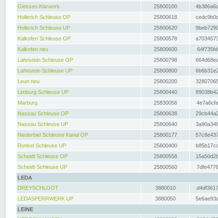
Giessen Klärwerk
25800100
4b386a6a
Hollerich Schleuse OP
25800618
cedc9b0c
Hollerich Schleuse UP
25800620
9beb7290
Kalkofen Schleuse OP
25800578
a7034573
Kalkofen neu
25800600
64f735fd
Lahnstein Schleuse OP
25800798
664d68ea
Lahnstein Schleuse UP
25800800
6b6b31e2
Leun neu
25800200
32807065
Limburg Schleuse UP
25800440
89038b42
Marburg
25830056
4e7a6cfa
Nassau Schleuse OP
25800638
29cb44a2
Nassau Schleuse UP
25800640
3a90a346
Niederbiel Schleuse Kanal OP
25800177
57c8e437
Runkel Schleuse UP
25800400
b85b17cc
Scheidt Schleuse OP
25800558
15a50d2b
Scheidt Schleuse UP
25800560
7dfe4776
LEDA
DREYSCHLOOT
3880010
d4df3617
LEDASPERRWERK UP
3880050
5e6ae93a
LEINE