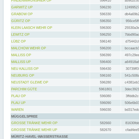
FINDENWIRUNSHIER OP
596410
a5902c55
GARWITZ UP
596230
12499527
GRABOW OP
596330
db4a69b2
GÜRITZ OP
596350
956ce5ff
KLEIN LAASCH WEHR OP
596300
25530a3e
LEWITZ OP
596250
7bbd90ad
LÜBZ OP
596140
d75442cf
MALCHOW WEHR OP
596200
bccaacb3
MALLISS OP
596390
497c29ee
MALLISS UP
596400
a64918a6
NEU KALLISS OP
596430
30739ff3
NEUBURG OP
596160
541c508a
NEUSTADT GLEWE OP
596280
c4381eb3
PARCHIM GÜTE
5961801
3dec3921
PLAU OP
596080
3ffddb2c
PLAU UP
596090
506e6b03
WAREN
596030
bd317edd
MÜGGELSPREE
GROSSE TRÄNKE WEHR OP
582660
81630fdd
GROSSE TRÄNKE WEHR UP
582670
cfad4ee5
MÜRITZ-HAVEL-WASSERSTRASSE