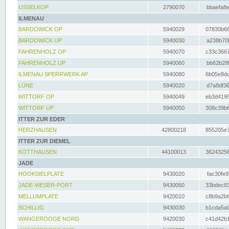
IJSSELKOP
2790070
bbaefa8e
ILMENAU
BARDOWICK OP
5940029
07830b68
BARDOWICK UP
5940030
a238b70f
FAHRENHOLZ OP
5940070
c33c3667
FAHRENHOLZ UP
5940060
bb62b28f
ILMENAU SPERRWERK AP
5940080
6b05e8dc
LÜNE
5940020
d7a8df36
WITTORF OP
5940049
eb3d4195
WITTORF UP
5940050
308c39b6
ITTER ZUR EDER
HERZHAUSEN
42800218
855205e7
ITTER ZUR DIEMEL
KOTTHAUSEN
44100013
36243256
JADE
HOOKSIELPLATE
9430020
fac30fe9
JADE-WESER-PORT
9430050
33bdec83
MELLUMPLATE
9420010
c8b9a2b6
SCHILLIG
9430030
b1cda5a0
WANGEROOGE NORD
9420030
c41d42b1