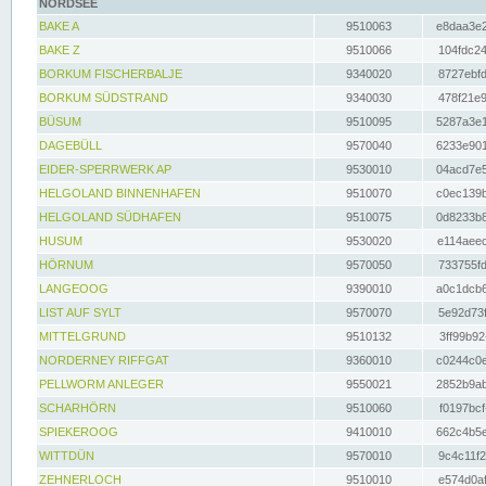
NORDSEE
BAKE A
9510063
e8daa3e2
BAKE Z
9510066
104fdc24
BORKUM FISCHERBALJE
9340020
8727ebfd
BORKUM SÜDSTRAND
9340030
478f21e9
BÜSUM
9510095
5287a3e1
DAGEBÜLL
9570040
6233e901
EIDER-SPERRWERK AP
9530010
04acd7e5
HELGOLAND BINNENHAFEN
9510070
c0ec139b
HELGOLAND SÜDHAFEN
9510075
0d8233b8
HUSUM
9530020
e114aeec
HÖRNUM
9570050
733755fd
LANGEOOG
9390010
a0c1dcb6
LIST AUF SYLT
9570070
5e92d73f
MITTELGRUND
9510132
3ff99b92
NORDERNEY RIFFGAT
9360010
c0244c0e
PELLWORM ANLEGER
9550021
2852b9ab
SCHARHÖRN
9510060
f0197bcf
SPIEKEROOG
9410010
662c4b5e
WITTDÜN
9570010
9c4c11f2
ZEHNERLOCH
9510010
e574d0af