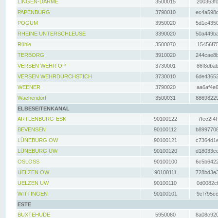
LINGEN-DARME
3500015
200363fc
PAPENBURG
3790010
ec4a598d
POGUM
3950020
5d1e4350
RHEINE UNTERSCHLEUSE
3390020
50a449ba
Rühle
3500070
15456f75
TERBORG
3910020
244cae8b
VERSEN WEHR OP
3730001
86f8dbab
VERSEN WEHRDURCHSTICH
3730010
6de43652
WEENER
3790020
aa6af4e6
Wachendorf
3500031
88698229
ELBESEITENKANAL
ARTLENBURG-ESK
90100122
7fec2f4f
BEVENSEN
90100112
b8997708
LÜNEBURG OW
90100121
c7364d1e
LÜNEBURG UW
90100120
d18033cd
OSLOSS
90100100
6c5b6422
UELZEN OW
90100111
728bd3e3
UELZEN UW
90100110
0d0082cf
WITTINGEN
90100101
9cf795ce
ESTE
BUXTEHUDE
5950080
8a08c920