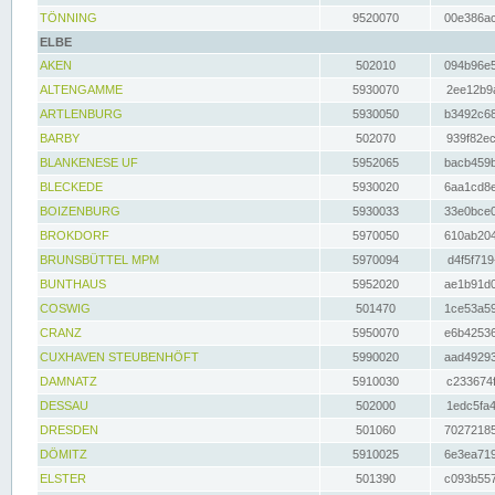
TÖNNING
9520070
00e386ac
ELBE
AKEN
502010
094b96e5
ALTENGAMME
5930070
2ee12b9a
ARTLENBURG
5930050
b3492c68
BARBY
502070
939f82ec
BLANKENESE UF
5952065
bacb459b
BLECKEDE
5930020
6aa1cd8e
BOIZENBURG
5930033
33e0bce0
BROKDORF
5970050
610ab204
BRUNSBÜTTEL MPM
5970094
d4f5f719
BUNTHAUS
5952020
ae1b91d0
COSWIG
501470
1ce53a59
CRANZ
5950070
e6b42536
CUXHAVEN STEUBENHÖFT
5990020
aad49293
DAMNATZ
5910030
c233674f
DESSAU
502000
1edc5fa4
DRESDEN
501060
70272185
DÖMITZ
5910025
6e3ea719
ELSTER
501390
c093b557