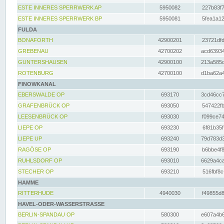
ESTE INNERES SPERRWERK AP
5950082
227b83f7
ESTE INNERES SPERRWERK BP
5950081
5fea1a12
FULDA
BONAFORTH
42900201
23721dfd
GREBENAU
42700202
acd63934
GUNTERSHAUSEN
42900100
213a585d
ROTENBURG
42700100
d1ba62a4
FINOWKANAL
EBERSWALDE OP
693170
3cd46cc7
GRAFENBRÜCK OP
693050
547422fb
LEESENBRÜCK OP
693030
f099ce74
LIEPE OP
693230
6f81b35f
LIEPE UP
693240
79d783d3
RAGÖSE OP
693190
b6bbe4f8
RUHLSDORF OP
693010
6629a4ca
STECHER OP
693210
516fbf8c
HAMME
RITTERHUDE
4940030
f49855d8
HAVEL-ODER-WASSERSTRASSE
BERLIN-SPANDAU OP
580300
e607a4b6