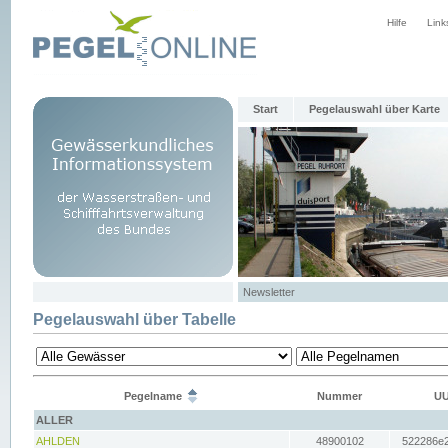
Hilfe
Link
Start
Pegelauswahl über Karte
Newsletter
Pegelauswahl über Tabelle
Pegelname
Nummer
UU
ALLER
AHLDEN
48900102
522286e2