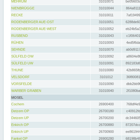
MEHRUM
31010071
be05603a
NIENBRÜGGE
31010044
864a8111
RECKE
31010011
7af19499
RODENBERGER AUE-OST
31010051
6288de60
RODENBERGER AUE-WEST
31010052
eb24b5a3
RUSBEND
31010043
c1f06401
RÜHEN
31010093
4ed5f6da
SEHNDE
31010070
ab0d9117
SÜLFELD OW
31010092
a8604e8f
SÜLFELD UW
31010091
892183d6
THUNE
31010080
42b865fb
VELSDORF
3101012
36f80081
VORSFELDE
31010090
dbb2bb9f
WARBER GRABEN
31010040
2f1080ba
MOSEL
Cochem
26900400
768df4e9
Detzem OP
26700180
c40912fd
Detzem UP
26700200
dc344605
Enkirch OP
26700880
87207dcd
Enkirch UP
26700900
ee861944
Fankel OP
26900280
68198b48