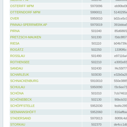
OSTERIFF MPM
5970096
eb90bd3f
OTTERNDORF MPM
5990011
5140295e
OVER
5950010
b02ce5c0
PINNAU-SPERRWERK AP
5970019
391bbba5
PIRNA
501040
85d686f1
PRETZSCH-MAUKEN
501330
f3dc8f07
RIESA
501110
b04b739d
ROGÄTZ
502250
133f0f6c
ROSSLAU
501490
e97116a4
ROTHENSEE
502210
e30f2e83
SANDAU
502430
f4c55f77
SCHARLEUK
503030
e32b0a28
SCHNACKENBURG
5910010
550e3885
SCHULAU
5950090
f3c6ee73
SCHÖNA
501010
7cb7461b
SCHÖNEBECK
502130
90bcb315
SCHÖPFSTELLE
5952030
fed4c295
SEEMANNSHÖFT
5952060
816affba
STADERSAND
5970013
80f0fc4d
STORKAU
502370
de4cc1db