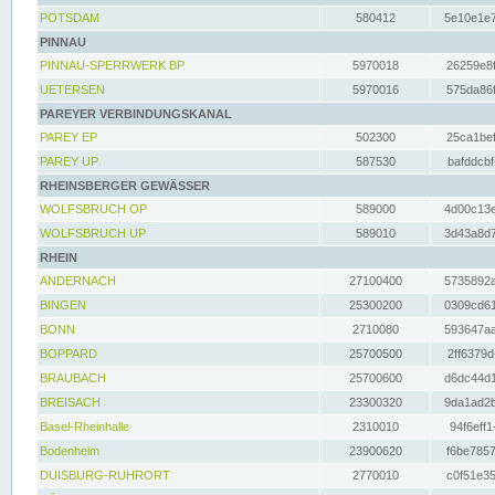
POTSDAM
580412
5e10e1e7
PINNAU
PINNAU-SPERRWERK BP
5970018
26259e8f
UETERSEN
5970016
575da86f
PAREYER VERBINDUNGSKANAL
PAREY EP
502300
25ca1bef
PAREY UP
587530
bafddcbf
RHEINSBERGER GEWÄSSER
WOLFSBRUCH OP
589000
4d00c13e
WOLFSBRUCH UP
589010
3d43a8d7
RHEIN
ANDERNACH
27100400
5735892a
BINGEN
25300200
0309cd61
BONN
2710080
593647aa
BOPPARD
25700500
2ff6379d
BRAUBACH
25700600
d6dc44d1
BREISACH
23300320
9da1ad2b
Basel-Rheinhalle
2310010
94f6eff1
Bodenheim
23900620
f6be7857
DUISBURG-RUHRORT
2770010
c0f51e35