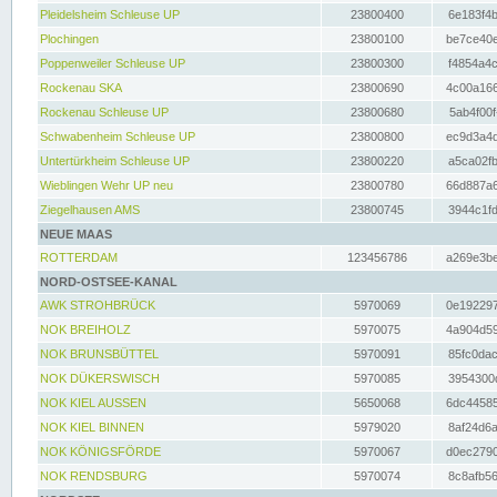
Pleidelsheim Schleuse UP
23800400
6e183f4b
Plochingen
23800100
be7ce40e
Poppenweiler Schleuse UP
23800300
f4854a4c
Rockenau SKA
23800690
4c00a166
Rockenau Schleuse UP
23800680
5ab4f00f
Schwabenheim Schleuse UP
23800800
ec9d3a4d
Untertürkheim Schleuse UP
23800220
a5ca02fb
Wieblingen Wehr UP neu
23800780
66d887a6
Ziegelhausen AMS
23800745
3944c1fd
NEUE MAAS
ROTTERDAM
123456786
a269e3be
NORD-OSTSEE-KANAL
AWK STROHBRÜCK
5970069
0e192297
NOK BREIHOLZ
5970075
4a904d59
NOK BRUNSBÜTTEL
5970091
85fc0dac
NOK DÜKERSWISCH
5970085
3954300d
NOK KIEL AUSSEN
5650068
6dc44585
NOK KIEL BINNEN
5979020
8af24d6a
NOK KÖNIGSFÖRDE
5970067
d0ec2790
NOK RENDSBURG
5970074
8c8afb56