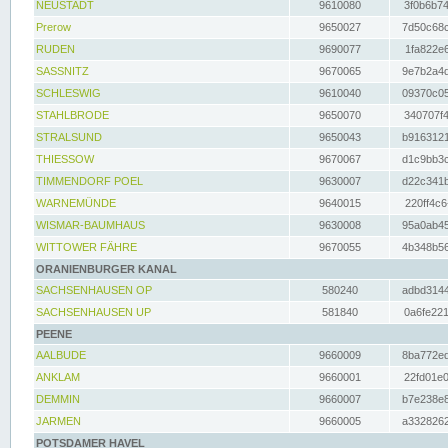
NEUSTADT
9610080
3f0b6b74
Prerow
9650027
7d50c68c
RUDEN
9690077
1fa822e6
SASSNITZ
9670065
9e7b2a4d
SCHLESWIG
9610040
09370c05
STAHLBRODE
9650070
340707f4
STRALSUND
9650043
b9163121
THIESSOW
9670067
d1c9bb3c
TIMMENDORF POEL
9630007
d22c341b
WARNEMÜNDE
9640015
220ff4c6
WISMAR-BAUMHAUS
9630008
95a0ab45
WITTOWER FÄHRE
9670055
4b348b56
ORANIENBURGER KANAL
SACHSENHAUSEN OP
580240
adbd3144
SACHSENHAUSEN UP
581840
0a6fe221
PEENE
AALBUDE
9660009
8ba772ed
ANKLAM
9660001
22fd01e0
DEMMIN
9660007
b7e238e8
JARMEN
9660005
a3328262
POTSDAMER HAVEL