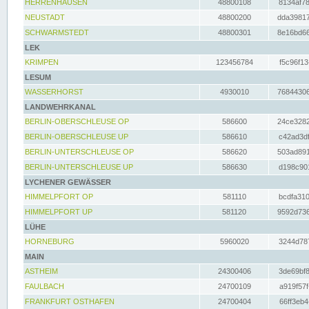
HERRENHAUSEN
48800108
8134af78
NEUSTADT
48800200
dda39817
SCHWARMSTEDT
48800301
8e16bd66
LEK
KRIMPEN
123456784
f5c96f13
LESUM
WASSERHORST
4930010
76844306
LANDWEHRKANAL
BERLIN-OBERSCHLEUSE OP
586600
24ce3282
BERLIN-OBERSCHLEUSE UP
586610
c42ad3df
BERLIN-UNTERSCHLEUSE OP
586620
503ad891
BERLIN-UNTERSCHLEUSE UP
586630
d198c901
LYCHENER GEWÄSSER
HIMMELPFORT OP
581110
bcdfa310
HIMMELPFORT UP
581120
9592d736
LÜHE
HORNEBURG
5960020
3244d787
MAIN
ASTHEIM
24300406
3de69bf8
FAULBACH
24700109
a919f57f
FRANKFURT OSTHAFEN
24700404
66ff3eb4