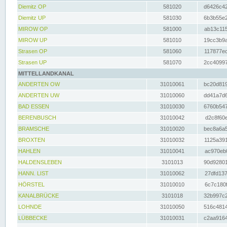
Diemitz OP
581020
d6426c42
Diemitz UP
581030
6b3b55e2
MIROW OP
581000
ab13c115
MIROW UP
581010
19cc3b9a
Strasen OP
581060
117877ec
Strasen UP
581070
2cc40997
MITTELLANDKANAL
ANDERTEN OW
31010061
bc20d819
ANDERTEN UW
31010060
dd41a7d6
BAD ESSEN
31010030
6760b547
BERENBUSCH
31010042
d2c8f60e
BRAMSCHE
31010020
bec8a6a5
BROXTEN
31010032
1125a391
HAHLEN
31010041
ac970eb0
HALDENSLEBEN
3101013
90d92801
HANN. LIST
31010062
27dfd137
HÖRSTEL
31010010
6c7c180f
KANALBRÜCKE
3101018
32b997c2
LOHNDE
31010050
516c4814
LÜBBECKE
31010031
c2aa9164