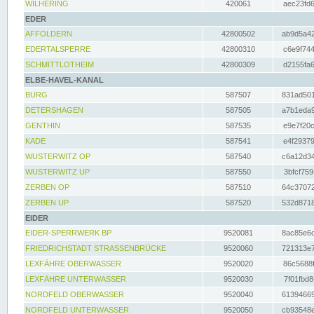
WILHERING
420061
aec23fd6
EDER
AFFOLDERN
42800502
ab9d5a42
EDERTALSPERRE
42800310
c6e9f744
SCHMITTLOTHEIM
42800309
d2155fa6
ELBE-HAVEL-KANAL
BURG
587507
831ad501
DETERSHAGEN
587505
a7b1eda9
GENTHIN
587535
e9e7f20c
KADE
587541
e4f29379
WUSTERWITZ OP
587540
c6a12d34
WUSTERWITZ UP
587550
3bfcf759
ZERBEN OP
587510
64c37072
ZERBEN UP
587520
532d8718
EIDER
EIDER-SPERRWERK BP
9520081
8ac85e6c
FRIEDRICHSTADT STRASSENBRÜCKE
9520060
721313e7
LEXFÄHRE OBERWASSER
9520020
86c5688f
LEXFÄHRE UNTERWASSER
9520030
7f01fbd8
NORDFELD OBERWASSER
9520040
61394669
NORDFELD UNTERWASSER
9520050
cb93548e