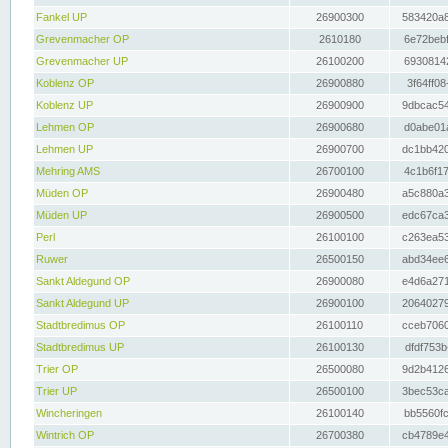
Fankel UP
26900300
583420a8
Grevenmacher OP
2610180
6e72bebf
Grevenmacher UP
26100200
69308142
Koblenz OP
26900880
3f64ff08
Koblenz UP
26900900
9dbcac54
Lehmen OP
26900680
d0abe01a
Lehmen UP
26900700
dc1bb420
Mehring AMS
26700100
4c1b6f17
Müden OP
26900480
a5c880a3
Müden UP
26900500
edc67ca3
Perl
26100100
c263ea53
Ruwer
26500150
abd34ee6
Sankt Aldegund OP
26900080
e4d6a271
Sankt Aldegund UP
26900100
20640279
Stadtbredimus OP
26100110
cceb7060
Stadtbredimus UP
26100130
dfdf753b
Trier OP
26500080
9d2b4126
Trier UP
26500100
3bec53ca
Wincheringen
26100140
bb5560fc
Wintrich OP
26700380
cb4789e4