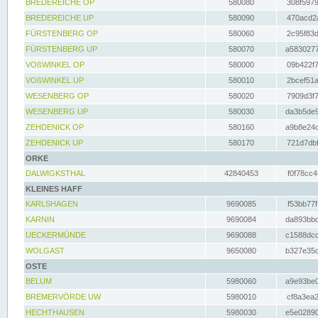
BREDEREICHE OP
580080
308f5979
BREDEREICHE UP
580090
470acd2a
FÜRSTENBERG OP
580060
2c95f83d
FÜRSTENBERG UP
580070
a5830277
VOßWINKEL OP
580000
09b422f7
VOßWINKEL UP
580010
2bcef51a
WESENBERG OP
580020
7909d3f7
WESENBERG UP
580030
da3b5de9
ZEHDENICK OP
580160
a9b8e24c
ZEHDENICK UP
580170
721d7dbf
ORKE
DALWIGKSTHAL
42840453
f0f78cc4
KLEINES HAFF
KARLSHAGEN
9690085
f53bb77f
KARNIN
9690084
da893bbd
UECKERMÜNDE
9690088
c1588dcc
WOLGAST
9650080
b327e35c
OSTE
BELUM
5980060
a9e93be0
BREMERVÖRDE UW
5980010
cf8a3ea2
HECHTHAUSEN
5980030
e5e02890