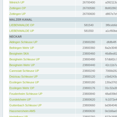
Wintrich UP
26700400
a392113c
Zeltingen OP
26700580
8b802863
Zeltingen UP
26700600
d867e7e9
MALZER KANAL
LIEBENWALDE OP
581540
3f8ceb6d
LIEBENWALDE UP
581550
a1cf60be
NECKAR
Aldingen Schleuse UP
23800280
dfdfb4ff
Beihingen Wehr UP
23800360
8a2e3048
Besigheim SKA
23800460
46d8ed02
Besigheim Schleuse UP
23800480
57db82c7
Besigheim Wehr UP
23800440
42c11b7a
Cannstatt Schleuse UP
23800240
7068d262
Deizisau Schleuse UP
23800120
c5b6243d
Esslingen Schleuse UP
23800180
130a3761
Esslingen Wehr OP
23800176
31c32a38
Feudenheim Schleuse UP
23800840
48a939b9
Gundelsheim UP
23800620
fc1072e4
Guttenbach Schleuse UP
23800660
bd36404b
Hassmersheim AMS
23800630
0e1b8ae0
Heidelberg UP
23800760
827b2685