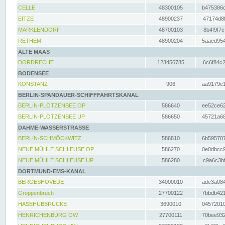
CELLE
48300105
b475386c
EITZE
48900237
47174d8f
MARKLENDORF
48700103
8b4f9f7c
RETHEM
48900204
5aaed954
ALTE MAAS
DORDRECHT
123456785
6c6f84c2
BODENSEE
KONSTANZ
906
aa9179c1
BERLIN-SPANDAUER-SCHIFFFAHRTSKANAL
BERLIN-PLÖTZENSEE OP
586640
ee52ce62
BERLIN-PLÖTZENSEE UP
586650
45721a68
DAHME-WASSERSTRASSE
BERLIN-SCHMÖCKWITZ
586810
6b595707
NEUE MÜHLE SCHLEUSE OP
586270
0e0dbcc9
NEUE MÜHLE SCHLEUSE UP
586280
c9a6c3bf
DORTMUND-EMS-KANAL
BERGESHÖVEDE
34000010
ade3a084
Groppenbruch
27700122
7bbdb421
HASEHUBBRÜCKE
3690010
04572010
HENRICHENBURG OW
27700111
70bee932