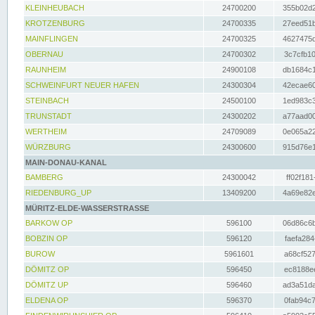
KLEINHEUBACH
24700200
355b02d2
KROTZENBURG
24700335
27eed51b
MAINFLINGEN
24700325
4627475d
OBERNAU
24700302
3c7cfb10
RAUNHEIM
24900108
db1684c1
SCHWEINFURT NEUER HAFEN
24300304
42ecae60
STEINBACH
24500100
1ed983c3
TRUNSTADT
24300202
a77aad00
WERTHEIM
24709089
0e065a22
WÜRZBURG
24300600
915d76e1
MAIN-DONAU-KANAL
BAMBERG
24300042
ff02f181
RIEDENBURG_UP
13409200
4a69e82e
MÜRITZ-ELDE-WASSERSTRASSE
BARKOW OP
596100
06d86c6b
BOBZIN OP
596120
faefa284
BUROW
5961601
a68cf527
DÖMITZ OP
596450
ec8188ee
DÖMITZ UP
596460
ad3a51da
ELDENA OP
596370
0fab94c7