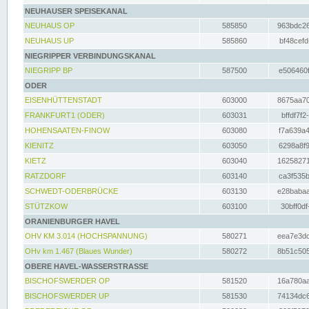
NEUHAUSER SPEISEKANAL
NEUHAUS OP
585850
963bdc26
NEUHAUS UP
585860
bf48cefd
NIEGRIPPER VERBINDUNGSKANAL
NIEGRIPP BP
587500
e506460f
ODER
EISENHÜTTENSTADT
603000
8675aa70
FRANKFURT1 (ODER)
603031
bffdf7f2
HOHENSAATEN-FINOW
603080
f7a639a4
KIENITZ
603050
6298a8f9
KIETZ
603040
16258271
RATZDORF
603140
ca3f535b
SCHWEDT-ODERBRÜCKE
603130
e28babaa
STÜTZKOW
603100
30bff0df
ORANIENBURGER HAVEL
OHV KM 3.014 (HOCHSPANNUNG)
580271
eea7e3dc
OHv km 1.467 (Blaues Wunder)
580272
8b51c505
OBERE HAVEL-WASSERSTRASSE
BISCHOFSWERDER OP
581520
16a780aa
BISCHOFSWERDER UP
581530
74134dc6