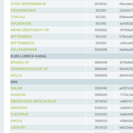
STÖR-SPERRWERK AP
5970041
d9acdbec
TANGERMÜNDE
502350
13e91b77
TORGAU
501261
83bbaedb
VOCKERODE
501480
ae93f2a5
WEHR GEESTHACHT UP
5930062
0f7f58a8
WITTENBERG
501420
070b1eb4
WITTENBERGE
503050
cbf3cd49
ZOLLENSPIEKER
5930090
3de8ea26
ELBE-LÜBECK-KANAL
BÜSSAU UP
9669040
bf7bb8e8
DONNERSCHLEUSE OP
9660049
45634232
MÖLLN
9660050
46644438
EMS
DALUM
3550040
ad357e52
DUKEGAT
3990020
7753c1fa
EMDEN NEUE SEESCHLEUSE
3970010
edfdf747
EMSHÖRN
9340010
c8af067c
FUESTRUP
3310010
3a8ed45f
KNOCK
3990010
438b565e
LEERORT
3910010
abb23dad