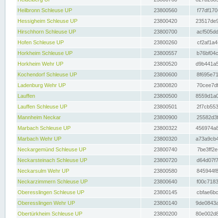
Heilbronn Schleuse UP
23800560
f77df170
Hessigheim Schleuse UP
23800420
23517de9
Hirschhorn Schleuse UP
23800700
acf505dd
Hofen Schleuse UP
23800260
cf2af1a4
Horkheim Schleuse UP
23800557
b76bf04c
Horkheim Wehr UP
23800520
d9b441a5
Kochendorf Schleuse UP
23800600
8f695e71
Ladenburg Wehr UP
23800820
70cee7df
Lauffen
23800500
8559d1a0
Lauffen Schleuse UP
23800501
2f7cb553
Mannheim Neckar
23800900
25582d3f
Marbach Schleuse UP
23800322
456974a8
Marbach Wehr UP
23800320
a73a9cb4
Neckargemünd Schleuse UP
23800740
7be3ff2e
Neckarsteinach Schleuse UP
23800720
d64d07f7
Neckarsulm Wehr UP
23800580
845944f8
Neckarzimmern Schleuse UP
23800640
f00c7183
Oberesslingen Schleuse UP
23800145
cbfae6bc
Oberesslingen Wehr UP
23800140
9de0843a
Obertürkheim Schleuse UP
23800200
80e002d8