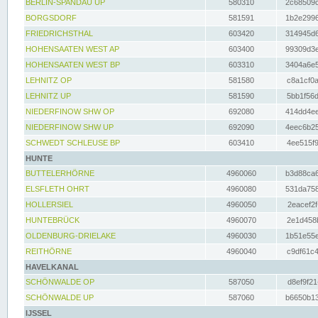
BERLIN-SPANDAU UP
580310
2c68509c
BORGSDORF
581591
1b2e2996
FRIEDRICHSTHAL
603420
314945d6
HOHENSAATEN WEST AP
603400
99309d3e
HOHENSAATEN WEST BP
603310
3404a6e5
LEHNITZ OP
581580
c8a1cf0a
LEHNITZ UP
581590
5bb1f56d
NIEDERFINOW SHW OP
692080
414dd4ee
NIEDERFINOW SHW UP
692090
4eec6b25
SCHWEDT SCHLEUSE BP
603410
4ee515f9
HUNTE
BUTTELERHÖRNE
4960060
b3d88ca6
ELSFLETH OHRT
4960080
531da758
HOLLERSIEL
4960050
2eacef2f
HUNTEBRÜCK
4960070
2e1d458b
OLDENBURG-DRIELAKE
4960030
1b51e55e
REITHÖRNE
4960040
c9df61c4
HAVELKANAL
SCHÖNWALDE OP
587050
d8ef9f21
SCHÖNWALDE UP
587060
b6650b13
IJSSEL