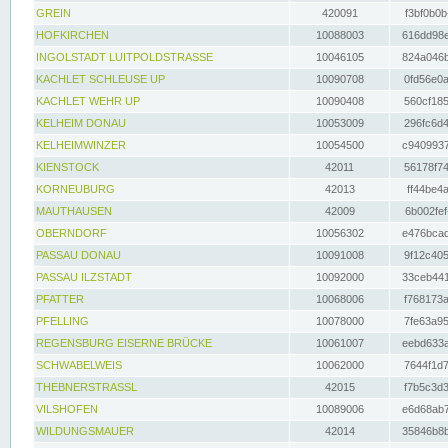
GREIN
420091
f3bf0b0b
HOFKIRCHEN
10088003
616dd98e
INGOLSTADT LUITPOLDSTRASSE
10046105
824a046b
KACHLET SCHLEUSE UP
10090708
0fd56e0a
KACHLET WEHR UP
10090408
560cf185
KELHEIM DONAU
10053009
296fc6d4
KELHEIMWINZER
10054500
c9409937
KIENSTOCK
42011
56178f74
KORNEUBURG
42013
ff44be4a
MAUTHAUSEN
42009
6b002fef
OBERNDORF
10056302
e476bcad
PASSAU DONAU
10091008
9f12c405
PASSAU ILZSTADT
10092000
33ceb441
PFATTER
10068006
f768173a
PFELLING
10078000
7fe63a95
REGENSBURG EISERNE BRÜCKE
10061007
eebd633a
SCHWABELWEIS
10062000
7644f1d7
THEBNERSTRASSL
42015
f7b5c3d3
VILSHOFEN
10089006
e6d68ab7
WILDUNGSMAUER
42014
35846b8b