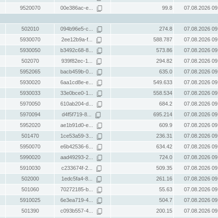
9520070
00e386ac-e...
99.8
07.08.2026 09
502010
094b96e5-c...
274.8
07.08.2026 09
5930070
2ee12b9a-f...
588.787
07.08.2026 09
5930050
b3492c68-8...
573.86
07.08.2026 09
502070
939f82ec-1...
294.82
07.08.2026 09
5952065
bacb459b-0...
635.0
07.08.2026 09
5930020
6aa1cd8e-e...
549.633
07.08.2026 09
5930033
33e0bce0-1...
558.534
07.08.2026 09
5970050
610ab204-d...
684.2
07.08.2026 09
5970094
d4f5f719-8...
695.214
07.08.2026 09
5952020
ae1b91d0-e...
609.9
07.08.2026 09
501470
1ce53a59-3...
236.31
07.08.2026 09
5950070
e6b42536-6...
634.42
07.08.2026 09
5990020
aad49293-2...
724.0
07.08.2026 09
5910030
c233674f-2...
509.35
07.08.2026 09
502000
1edc5fa4-8...
261.16
07.08.2026 09
501060
70272185-b...
55.63
07.08.2026 09
5910025
6e3ea719-4...
504.7
07.08.2026 09
501390
c093b557-4...
200.15
07.08.2026 09