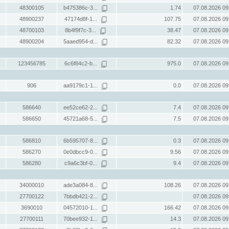
48300105
b475386c-3...
1.74
07.08.2026 09
48900237
47174d8f-1...
107.75
07.08.2026 09
48700103
8b4f9f7c-3...
38.47
07.08.2026 09
48900204
5aaed954-d...
82.32
07.08.2026 09
123456785
6c6f84c2-b...
975.0
07.08.2026 09
906
aa9179c1-1...
0.0
07.08.2026 09
586640
ee52ce62-2...
7.4
07.08.2026 09
586650
45721a68-5...
7.5
07.08.2026 09
586810
6b595707-8...
0.3
07.08.2026 09
586270
0e0dbcc9-0...
9.56
07.08.2026 09
586280
c9a6c3bf-0...
9.4
07.08.2026 09
34000010
ade3a084-8...
108.26
07.08.2026 09
27700122
7bbdb421-2...
07.08.2026 09
3690010
04572010-1...
166.42
07.08.2026 09
27700111
70bee932-1...
14.3
07.08.2026 09