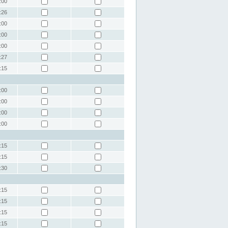
:00
:26
:00
:00
:00
:27
:15
:00
:00
:00
:00
:15
:15
:30
:15
:15
:15
:15