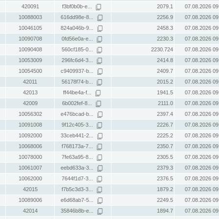
420091
f3bf0b0b-e...
2079.1
07.08.2026 09
10088003
616dd98e-8...
2256.9
07.08.2026 09
10046105
824a046b-9...
2458.3
07.08.2026 09
10090708
0fd56e0a-e...
2230.3
07.08.2026 09
10090408
560cf185-0...
2230.724
07.08.2026 09
10053009
296fc6d4-3...
2414.8
07.08.2026 09
10054500
c9409937-b...
2409.7
07.08.2026 09
42011
56178f74-b...
2015.2
07.08.2026 09
42013
ff44be4a-f...
1941.5
07.08.2026 09
42009
6b002fef-8...
2111.0
07.08.2026 09
10056302
e476bcad-b...
2397.4
07.08.2026 09
10091008
9f12c405-3...
2226.7
07.08.2026 09
10092000
33ceb441-2...
2225.2
07.08.2026 09
10068006
f768173a-7...
2350.7
07.08.2026 09
10078000
7fe63a95-8...
2305.5
07.08.2026 09
10061007
eebd633a-3...
2379.3
07.08.2026 09
10062000
7644f1d7-3...
2376.5
07.08.2026 09
42015
f7b5c3d3-3...
1879.2
07.08.2026 09
10089006
e6d68ab7-5...
2249.5
07.08.2026 09
42014
35846b8b-e...
1894.7
07.08.2026 09