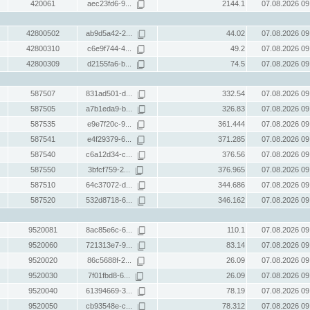
420061
aec23fd6-9...
2144.1
07.08.2026 09
42800502
ab9d5a42-2...
44.02
07.08.2026 09
42800310
c6e9f744-4...
49.2
07.08.2026 09
42800309
d2155fa6-b...
74.5
07.08.2026 09
587507
831ad501-d...
332.54
07.08.2026 09
587505
a7b1eda9-b...
326.83
07.08.2026 09
587535
e9e7f20c-9...
361.444
07.08.2026 09
587541
e4f29379-6...
371.285
07.08.2026 09
587540
c6a12d34-c...
376.56
07.08.2026 09
587550
3bfcf759-2...
376.965
07.08.2026 09
587510
64c37072-d...
344.686
07.08.2026 09
587520
532d8718-6...
346.162
07.08.2026 09
9520081
8ac85e6c-6...
110.1
07.08.2026 09
9520060
721313e7-9...
83.14
07.08.2026 09
9520020
86c5688f-2...
26.09
07.08.2026 09
9520030
7f01fbd8-6...
26.09
07.08.2026 09
9520040
61394669-3...
78.19
07.08.2026 09
9520050
cb93548e-c...
78.312
07.08.2026 09