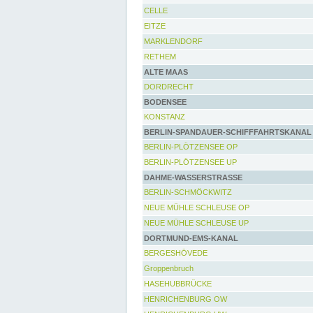
CELLE
EITZE
MARKLENDORF
RETHEM
ALTE MAAS
DORDRECHT
BODENSEE
KONSTANZ
BERLIN-SPANDAUER-SCHIFFFAHRTSKANAL
BERLIN-PLÖTZENSEE OP
BERLIN-PLÖTZENSEE UP
DAHME-WASSERSTRASSE
BERLIN-SCHMÖCKWITZ
NEUE MÜHLE SCHLEUSE OP
NEUE MÜHLE SCHLEUSE UP
DORTMUND-EMS-KANAL
BERGESHÖVEDE
Groppenbruch
HASEHUBBRÜCKE
HENRICHENBURG OW