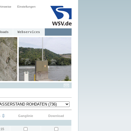
hinweise
Einstellungen
loads
Webservices
s
Ganglinie
Download
:15