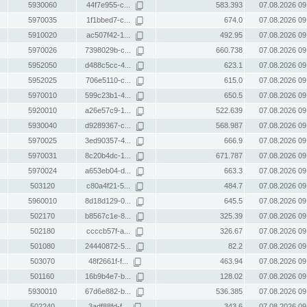
5930060
44f7e955-c...
583.393
07.08.2026 09
5970035
1f1bbed7-c...
674.0
07.08.2026 09
5910020
ac507f42-1...
492.95
07.08.2026 09
5970026
7398029b-c...
660.738
07.08.2026 09
5952050
d488c5cc-4...
623.1
07.08.2026 09
5952025
706e5110-c...
615.0
07.08.2026 09
5970010
599c23b1-4...
650.5
07.08.2026 09
5920010
a26e57c9-1...
522.639
07.08.2026 09
5930040
d9289367-c...
568.987
07.08.2026 09
5970025
3ed90357-4...
666.9
07.08.2026 09
5970031
8c20b4dc-1...
671.787
07.08.2026 09
5970024
a653eb04-d...
663.3
07.08.2026 09
503120
c80a4f21-5...
484.7
07.08.2026 09
5960010
8d18d129-0...
645.5
07.08.2026 09
502170
b8567c1e-8...
325.39
07.08.2026 09
502180
ccccb57f-a...
326.67
07.08.2026 09
501080
24440872-5...
82.2
07.08.2026 09
503070
48f2661f-f...
463.94
07.08.2026 09
501160
16b9b4e7-b...
128.02
07.08.2026 09
5930010
67d6e882-b...
536.385
07.08.2026 09
502240
3adf88fd-f...
343.6
07.08.2026 09