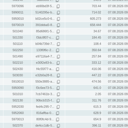
5970096
eb90bd3f-5...
703.44
07.08.2026 09
5990011
5140295e-b...
714.02
07.08.2026 09
5950010
b02ce5c0-6...
605.273
07.08.2026 09
5970019
391bbba5-8...
658.444
07.08.2026 09
501040
85d686f1-5...
34.67
07.08.2026 09
501330
f3dc8f07-c...
184.45
07.08.2026 09
501110
b04b739d-7...
108.4
07.08.2026 09
502250
133f0f6c-2...
350.64
07.08.2026 09
501490
e97116a4-7...
257.84
07.08.2026 09
502210
e30f2e83-b...
333.12
07.08.2026 09
502430
f4c55f77-a...
416.06
07.08.2026 09
503030
e32b0a28-8...
447.22
07.08.2026 09
5910010
550e3885-a...
474.56
07.08.2026 09
5950090
f3c6ee73-5...
641.0
07.08.2026 09
501010
7cb7461b-3...
2.05
07.08.2026 09
502130
90bcb315-f...
311.76
07.08.2026 09
5952030
fed4c295-7...
615.3
07.08.2026 09
5952060
816affba-0...
628.9
07.08.2026 09
5970013
80f0fc4d-9...
654.9
07.08.2026 09
502370
de4cc1db-5...
396.11
07.08.2026 09