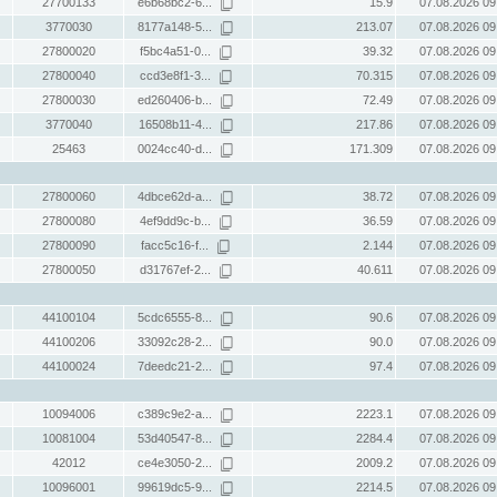
27700133
e6b68bc2-6...
15.9
07.08.2026 09
3770030
8177a148-5...
213.07
07.08.2026 09
27800020
f5bc4a51-0...
39.32
07.08.2026 09
27800040
ccd3e8f1-3...
70.315
07.08.2026 09
27800030
ed260406-b...
72.49
07.08.2026 09
3770040
16508b11-4...
217.86
07.08.2026 09
25463
0024cc40-d...
171.309
07.08.2026 09
27800060
4dbce62d-a...
38.72
07.08.2026 09
27800080
4ef9dd9c-b...
36.59
07.08.2026 09
27800090
facc5c16-f...
2.144
07.08.2026 09
27800050
d31767ef-2...
40.611
07.08.2026 09
44100104
5cdc6555-8...
90.6
07.08.2026 09
44100206
33092c28-2...
90.0
07.08.2026 09
44100024
7deedc21-2...
97.4
07.08.2026 09
10094006
c389c9e2-a...
2223.1
07.08.2026 09
10081004
53d40547-8...
2284.4
07.08.2026 09
42012
ce4e3050-2...
2009.2
07.08.2026 09
10096001
99619dc5-9...
2214.5
07.08.2026 09