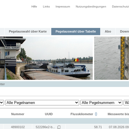
Hilfe
Links
Impressum
Nutzungsbedingungen
Datenschutz
Pegelauswahl über Karte
Pegelauswahl über Tabelle
Abo
Down
tter
Nummer
UUID
Flusskilometer
Messwerte bi
48900102
522286e2-b...
58.71
07.08.2026 09