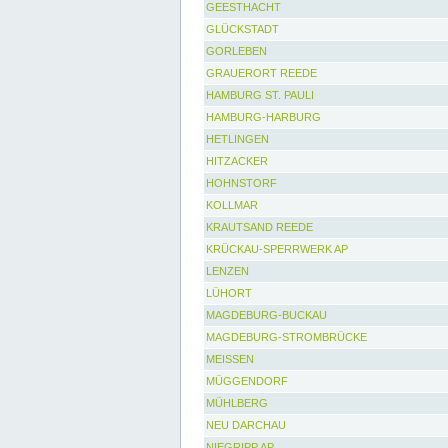
GEESTHACHT
GLÜCKSTADT
GORLEBEN
GRAUERORT REEDE
HAMBURG ST. PAULI
HAMBURG-HARBURG
HETLINGEN
HITZACKER
HOHNSTORF
KOLLMAR
KRAUTSAND REEDE
KRÜCKAU-SPERRWERK AP
LENZEN
LÜHORT
MAGDEBURG-BUCKAU
MAGDEBURG-STROMBRÜCKE
MEISSEN
MÜGGENDORF
MÜHLBERG
NEU DARCHAU
NIEGRIPP AP