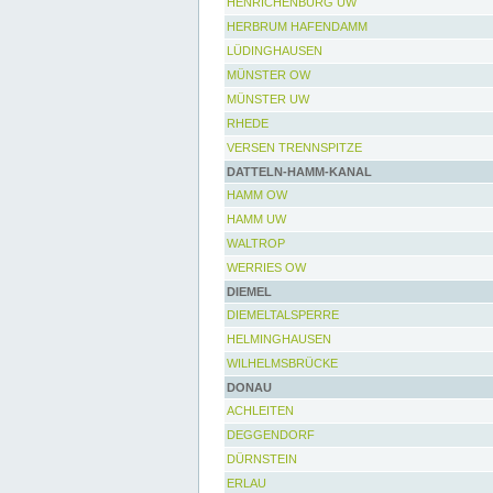
HENRICHENBURG UW
HERBRUM HAFENDAMM
LÜDINGHAUSEN
MÜNSTER OW
MÜNSTER UW
RHEDE
VERSEN TRENNSPITZE
DATTELN-HAMM-KANAL
HAMM OW
HAMM UW
WALTROP
WERRIES OW
DIEMEL
DIEMELTALSPERRE
HELMINGHAUSEN
WILHELMSBRÜCKE
DONAU
ACHLEITEN
DEGGENDORF
DÜRNSTEIN
ERLAU