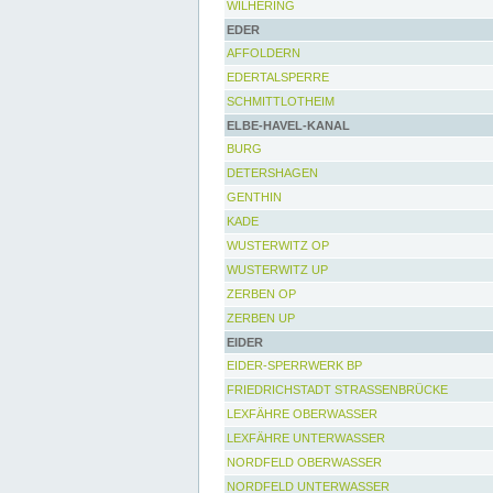
WILHERING
EDER
AFFOLDERN
EDERTALSPERRE
SCHMITTLOTHEIM
ELBE-HAVEL-KANAL
BURG
DETERSHAGEN
GENTHIN
KADE
WUSTERWITZ OP
WUSTERWITZ UP
ZERBEN OP
ZERBEN UP
EIDER
EIDER-SPERRWERK BP
FRIEDRICHSTADT STRASSENBRÜCKE
LEXFÄHRE OBERWASSER
LEXFÄHRE UNTERWASSER
NORDFELD OBERWASSER
NORDFELD UNTERWASSER