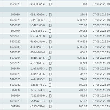
9520070
00e386ac-e...
99.8
07.08.2026 19
502010
094b96e5-c...
274.8
07.08.2026 19
5930070
2ee12b9a-f...
588.787
07.08.2026 19
5930050
b3492c68-8...
573.86
07.08.2026 19
502070
939f82ec-1...
294.82
07.08.2026 19
5952065
bacb459b-0...
635.0
07.08.2026 19
5930020
6aa1cd8e-e...
549.633
07.08.2026 19
5930033
33e0bce0-1...
558.534
07.08.2026 19
5970050
610ab204-d...
684.2
07.08.2026 19
5970094
d4f5f719-8...
695.214
07.08.2026 19
5952020
ae1b91d0-e...
609.9
07.08.2026 19
501470
1ce53a59-3...
236.31
07.08.2026 10
5950070
e6b42536-6...
634.42
07.08.2026 19
5990020
aad49293-2...
724.0
07.08.2026 19
5910030
c233674f-2...
509.35
07.08.2026 19
502000
1edc5fa4-8...
261.16
07.08.2026 19
501060
70272185-b...
55.63
07.08.2026 19
5910025
6e3ea719-4...
504.7
07.08.2026 19
501390
c093b557-4...
200.15
07.08.2026 19