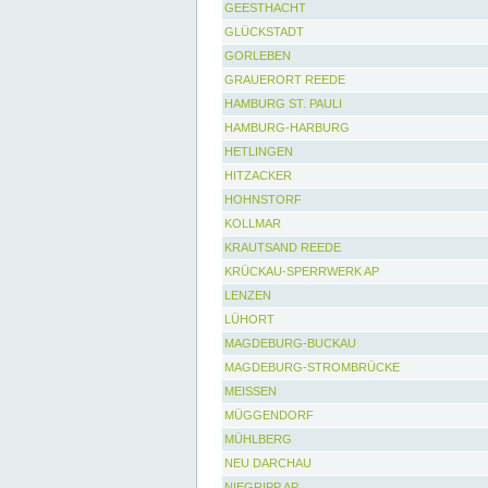
GEESTHACHT
GLÜCKSTADT
GORLEBEN
GRAUERORT REEDE
HAMBURG ST. PAULI
HAMBURG-HARBURG
HETLINGEN
HITZACKER
HOHNSTORF
KOLLMAR
KRAUTSAND REEDE
KRÜCKAU-SPERRWERK AP
LENZEN
LÜHORT
MAGDEBURG-BUCKAU
MAGDEBURG-STROMBRÜCKE
MEISSEN
MÜGGENDORF
MÜHLBERG
NEU DARCHAU
NIEGRIPP AP