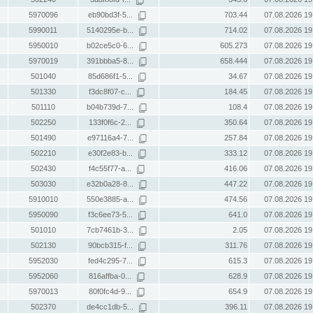
5970096
eb90bd3f-5...
703.44
07.08.2026 19
5990011
5140295e-b...
714.02
07.08.2026 19
5950010
b02ce5c0-6...
605.273
07.08.2026 19
5970019
391bbba5-8...
658.444
07.08.2026 19
501040
85d686f1-5...
34.67
07.08.2026 19
501330
f3dc8f07-c...
184.45
07.08.2026 19
501110
b04b739d-7...
108.4
07.08.2026 19
502250
133f0f6c-2...
350.64
07.08.2026 19
501490
e97116a4-7...
257.84
07.08.2026 19
502210
e30f2e83-b...
333.12
07.08.2026 19
502430
f4c55f77-a...
416.06
07.08.2026 19
503030
e32b0a28-8...
447.22
07.08.2026 19
5910010
550e3885-a...
474.56
07.08.2026 19
5950090
f3c6ee73-5...
641.0
07.08.2026 19
501010
7cb7461b-3...
2.05
07.08.2026 19
502130
90bcb315-f...
311.76
07.08.2026 19
5952030
fed4c295-7...
615.3
07.08.2026 19
5952060
816affba-0...
628.9
07.08.2026 19
5970013
80f0fc4d-9...
654.9
07.08.2026 19
502370
de4cc1db-5...
396.11
07.08.2026 19