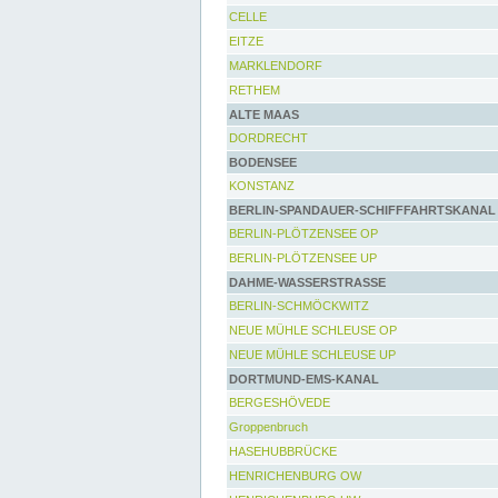
CELLE
EITZE
MARKLENDORF
RETHEM
ALTE MAAS
DORDRECHT
BODENSEE
KONSTANZ
BERLIN-SPANDAUER-SCHIFFFAHRTSKANAL
BERLIN-PLÖTZENSEE OP
BERLIN-PLÖTZENSEE UP
DAHME-WASSERSTRASSE
BERLIN-SCHMÖCKWITZ
NEUE MÜHLE SCHLEUSE OP
NEUE MÜHLE SCHLEUSE UP
DORTMUND-EMS-KANAL
BERGESHÖVEDE
Groppenbruch
HASEHUBBRÜCKE
HENRICHENBURG OW