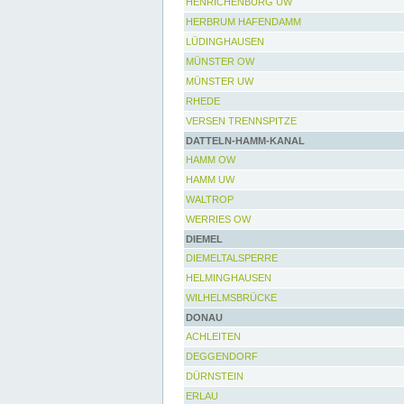
HENRICHENBURG UW
HERBRUM HAFENDAMM
LÜDINGHAUSEN
MÜNSTER OW
MÜNSTER UW
RHEDE
VERSEN TRENNSPITZE
DATTELN-HAMM-KANAL
HAMM OW
HAMM UW
WALTROP
WERRIES OW
DIEMEL
DIEMELTALSPERRE
HELMINGHAUSEN
WILHELMSBRÜCKE
DONAU
ACHLEITEN
DEGGENDORF
DÜRNSTEIN
ERLAU