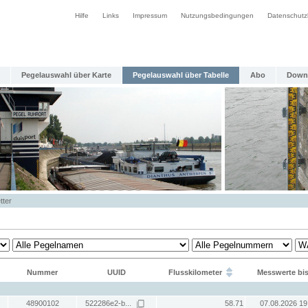
Hilfe
Links
Impressum
Nutzungsbedingungen
Datenschutz
Pegelauswahl über Karte
Pegelauswahl über Tabelle
Abo
Down
tter
Nummer
UUID
Flusskilometer
Messwerte bi
48900102
522286e2-b...
58.71
07.08.2026 19