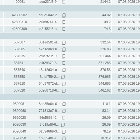
420061
aec23fd6-9...
2144.1
07.08.2026 19
42800502
ab9d5a42-2...
44.02
07.08.2026 19
42800310
c6e9f744-4...
49.2
07.08.2026 19
42800309
d2155fa6-b...
74.5
07.08.2026 19
587507
831ad501-d...
332.54
07.08.2026 19
587505
a7b1eda9-b...
326.83
07.08.2026 19
587535
e9e7f20c-9...
361.444
07.08.2026 19
587541
e4f29379-6...
371.285
07.08.2026 19
587540
c6a12d34-c...
376.56
07.08.2026 19
587550
3bfcf759-2...
376.965
07.08.2026 19
587510
64c37072-d...
344.686
07.08.2026 19
587520
532d8718-6...
346.162
07.08.2026 19
9520081
8ac85e6c-6...
110.1
07.08.2026 19
9520060
721313e7-9...
83.14
07.08.2026 19
9520020
86c5688f-2...
26.09
07.08.2026 19
9520030
7f01fbd8-6...
26.09
07.08.2026 19
9520040
61394669-3...
78.19
07.08.2026 19
9520050
cb93548e-c...
78.312
07.08.2026 19