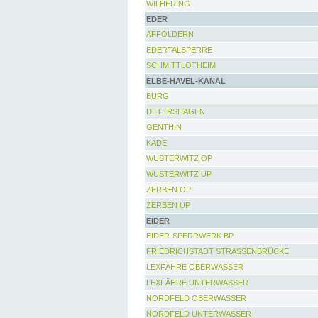
WILHERING
EDER
AFFOLDERN
EDERTALSPERRE
SCHMITTLOTHEIM
ELBE-HAVEL-KANAL
BURG
DETERSHAGEN
GENTHIN
KADE
WUSTERWITZ OP
WUSTERWITZ UP
ZERBEN OP
ZERBEN UP
EIDER
EIDER-SPERRWERK BP
FRIEDRICHSTADT STRASSENBRÜCKE
LEXFÄHRE OBERWASSER
LEXFÄHRE UNTERWASSER
NORDFELD OBERWASSER
NORDFELD UNTERWASSER