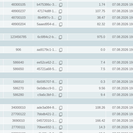
48300105
b475386c-3...
1.74
07.08.2026 19
48900237
47174d8f-1...
107.75
07.08.2026 19
48700103
8b4f9f7c-3...
38.47
07.08.2026 19
48900204
5aaed954-d...
82.32
07.08.2026 19
123456785
6c6f84c2-b...
975.0
07.08.2026 19
906
aa9179c1-1...
0.0
07.08.2026 19
586640
ee52ce62-2...
7.4
07.08.2026 19
586650
45721a68-5...
7.5
07.08.2026 19
586810
6b595707-8...
0.3
07.08.2026 19
586270
0e0dbcc9-0...
9.56
07.08.2026 19
586280
c9a6c3bf-0...
9.4
07.08.2026 19
34000010
ade3a084-8...
108.26
07.08.2026 19
27700122
7bbdb421-2...
07.08.2026 19
3690010
04572010-1...
166.42
07.08.2026 19
27700111
70bee932-1...
14.3
07.08.2026 19