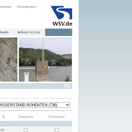
hinweise
Einstellungen
loads
Webservices
s
Ganglinie
Download
:45