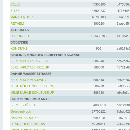
CELLE
48300105
b475386c
EITZE
48900237
47174d8f
MARKLENDORF
48700103
8b4f9f7c
RETHEM
48900204
5aaed954
ALTE MAAS
DORDRECHT
123456785
6c6f84c2
BODENSEE
KONSTANZ
906
aa9179c1
BERLIN-SPANDAUER-SCHIFFFAHRTSKANAL
BERLIN-PLÖTZENSEE OP
586640
ee52ce62
BERLIN-PLÖTZENSEE UP
586650
45721a68
DAHME-WASSERSTRASSE
BERLIN-SCHMÖCKWITZ
586810
6b595707
NEUE MÜHLE SCHLEUSE OP
586270
0e0dbcc9
NEUE MÜHLE SCHLEUSE UP
586280
c9a6c3bf
DORTMUND-EMS-KANAL
BERGESHÖVEDE
34000010
ade3a084
Groppenbruch
27700122
7bbdb421
HASEHUBBRÜCKE
3690010
04572010
HENRICHENBURG OW
27700111
70bee932