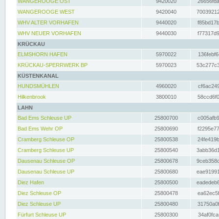
WANGEROOGE OST
9420020
26656fda
WANGEROOGE WEST
9420040
70039212
WHV ALTER VORHAFEN
9440020
f85bd17b
WHV NEUER VORHAFEN
9440030
f77317d9
KRÜCKAU
ELMSHORN HAFEN
5970022
136febf6
KRÜCKAU-SPERRWERK BP
5970023
53c277c3
KÜSTENKANAL
HUNDSMÜHLEN
4960020
cf6ac249
Hilkenbrook
3800010
58ccd6f0
LAHN
Bad Ems Schleuse UP
25800700
c005afb9
Bad Ems Wehr OP
25800690
f2295e77
Cramberg Schleuse OP
25800538
24fe419b
Cramberg Schleuse UP
25800540
3abb36d1
Dausenau Schleuse OP
25800678
9ceb358c
Dausenau Schleuse UP
25800680
eae91991
Diez Hafen
25800500
eadedeb6
Diez Schleuse OP
25800478
ea62ec5f
Diez Schleuse UP
25800480
31750a0f
Fürfurt Schleuse UP
25800300
34af0fca