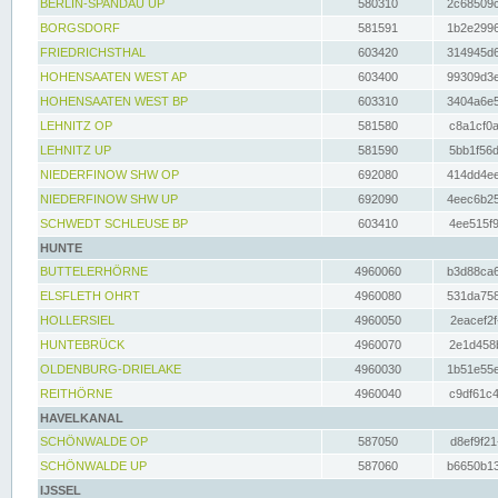
BERLIN-SPANDAU UP
580310
2c68509c
BORGSDORF
581591
1b2e2996
FRIEDRICHSTHAL
603420
314945d6
HOHENSAATEN WEST AP
603400
99309d3e
HOHENSAATEN WEST BP
603310
3404a6e5
LEHNITZ OP
581580
c8a1cf0a
LEHNITZ UP
581590
5bb1f56d
NIEDERFINOW SHW OP
692080
414dd4ee
NIEDERFINOW SHW UP
692090
4eec6b25
SCHWEDT SCHLEUSE BP
603410
4ee515f9
HUNTE
BUTTELERHÖRNE
4960060
b3d88ca6
ELSFLETH OHRT
4960080
531da758
HOLLERSIEL
4960050
2eacef2f
HUNTEBRÜCK
4960070
2e1d458b
OLDENBURG-DRIELAKE
4960030
1b51e55e
REITHÖRNE
4960040
c9df61c4
HAVELKANAL
SCHÖNWALDE OP
587050
d8ef9f21
SCHÖNWALDE UP
587060
b6650b13
IJSSEL