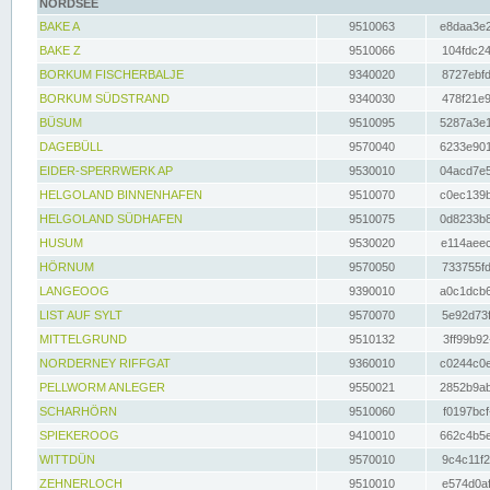
NORDSEE
BAKE A
9510063
e8daa3e2
BAKE Z
9510066
104fdc24
BORKUM FISCHERBALJE
9340020
8727ebfd
BORKUM SÜDSTRAND
9340030
478f21e9
BÜSUM
9510095
5287a3e1
DAGEBÜLL
9570040
6233e901
EIDER-SPERRWERK AP
9530010
04acd7e5
HELGOLAND BINNENHAFEN
9510070
c0ec139b
HELGOLAND SÜDHAFEN
9510075
0d8233b8
HUSUM
9530020
e114aeec
HÖRNUM
9570050
733755fd
LANGEOOG
9390010
a0c1dcb6
LIST AUF SYLT
9570070
5e92d73f
MITTELGRUND
9510132
3ff99b92
NORDERNEY RIFFGAT
9360010
c0244c0e
PELLWORM ANLEGER
9550021
2852b9ab
SCHARHÖRN
9510060
f0197bcf
SPIEKEROOG
9410010
662c4b5e
WITTDÜN
9570010
9c4c11f2
ZEHNERLOCH
9510010
e574d0af