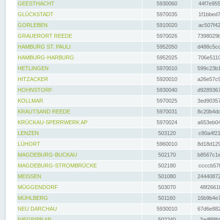
GEESTHACHT
5930060
44f7e955
GLÜCKSTADT
5970035
1f1bbed7
GORLEBEN
5910020
ac507f42
GRAUERORT REEDE
5970026
7398029b
HAMBURG ST. PAULI
5952050
d488c5cc
HAMBURG-HARBURG
5952025
706e5110
HETLINGEN
5970010
599c23b1
HITZACKER
5920010
a26e57c9
HOHNSTORF
5930040
d9289367
KOLLMAR
5970025
3ed90357
KRAUTSAND REEDE
5970031
8c20b4dc
KRÜCKAU-SPERRWERK AP
5970024
a653eb04
LENZEN
503120
c80a4f21
LÜHORT
5960010
8d18d129
MAGDEBURG-BUCKAU
502170
b8567c1e
MAGDEBURG-STROMBRÜCKE
502180
ccccb57f
MEISSEN
501080
24440872
MÜGGENDORF
503070
48f2661f
MÜHLBERG
501160
16b9b4e7
NEU DARCHAU
5930010
67d6e882
NIEGRIPP AP
502240
3adf88fd