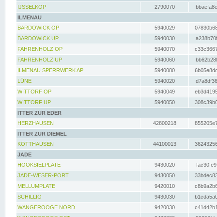
IJSSELKOP
2790070
bbaefa8e
ILMENAU
BARDOWICK OP
5940029
07830b68
BARDOWICK UP
5940030
a238b70f
FAHRENHOLZ OP
5940070
c33c3667
FAHRENHOLZ UP
5940060
bb62b28f
ILMENAU SPERRWERK AP
5940080
6b05e8dc
LÜNE
5940020
d7a8df36
WITTORF OP
5940049
eb3d4195
WITTORF UP
5940050
308c39b6
ITTER ZUR EDER
HERZHAUSEN
42800218
855205e7
ITTER ZUR DIEMEL
KOTTHAUSEN
44100013
36243256
JADE
HOOKSIELPLATE
9430020
fac30fe9
JADE-WESER-PORT
9430050
33bdec83
MELLUMPLATE
9420010
c8b9a2b6
SCHILLIG
9430030
b1cda5a0
WANGEROOGE NORD
9420030
c41d42b1