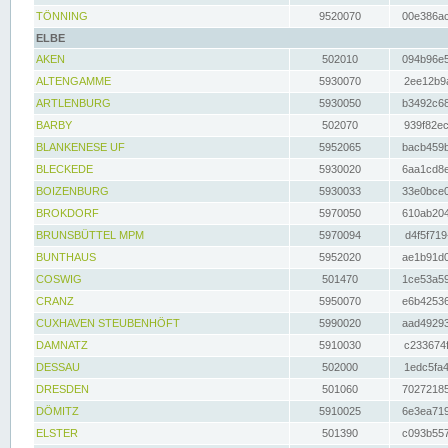
TÖNNING
9520070
00e386ac
ELBE
AKEN
502010
094b96e5
ALTENGAMME
5930070
2ee12b9a
ARTLENBURG
5930050
b3492c68
BARBY
502070
939f82ec
BLANKENESE UF
5952065
bacb459b
BLECKEDE
5930020
6aa1cd8e
BOIZENBURG
5930033
33e0bce0
BROKDORF
5970050
610ab204
BRUNSBÜTTEL MPM
5970094
d4f5f719
BUNTHAUS
5952020
ae1b91d0
COSWIG
501470
1ce53a59
CRANZ
5950070
e6b42536
CUXHAVEN STEUBENHÖFT
5990020
aad49293
DAMNATZ
5910030
c233674f
DESSAU
502000
1edc5fa4
DRESDEN
501060
70272185
DÖMITZ
5910025
6e3ea719
ELSTER
501390
c093b557