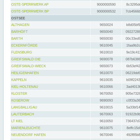
OSTE-SPERRWERK AP
9000000590
8c3295dc
OSTE-SPERRWERK BP
9000000532
7cb4566b
OSTSEE
ALTHAGEN
9650024
b8d05bf9
BARHÖFT
9650040
09227288
BARTH
9650030
00c33ed9
ECKERNFÖRDE
9610045
1faa9b2c
FLENSBURG
9610010
9e19c411
GREIFSWALD OIE
9690078
087b6386
GREIFSWALD-WIECK
9650073
6b53ef42
HEILIGENHAFEN
9610070
06219dd9
KAPPELN
9610035
b09f2243
KIEL-HOLTENAU
9610066
3ad4013f
KLOSTER
9670050
905e7328
KOSEROW
9690093
c0f33a36
LANGBALLIGAU
9610015
5a33bf14
LAUTERBACH
9670063
91922b9b
LT KIEL
9610050
736437d7
MARIENLEUCHTE
9610075
8effc15d
NEUENDORF HAFEN
9670046
492f85b8