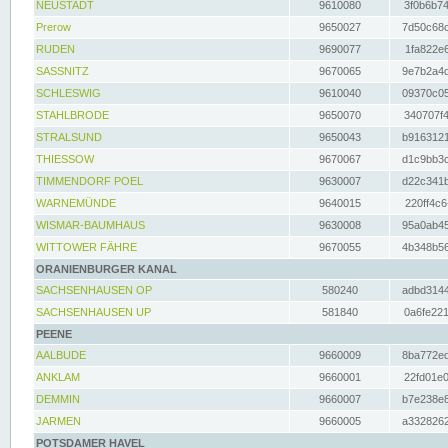
NEUSTADT
9610080
3f0b6b74
Prerow
9650027
7d50c68c
RUDEN
9690077
1fa822e6
SASSNITZ
9670065
9e7b2a4d
SCHLESWIG
9610040
09370c05
STAHLBRODE
9650070
340707f4
STRALSUND
9650043
b9163121
THIESSOW
9670067
d1c9bb3c
TIMMENDORF POEL
9630007
d22c341b
WARNEMÜNDE
9640015
220ff4c6
WISMAR-BAUMHAUS
9630008
95a0ab45
WITTOWER FÄHRE
9670055
4b348b56
ORANIENBURGER KANAL
SACHSENHAUSEN OP
580240
adbd3144
SACHSENHAUSEN UP
581840
0a6fe221
PEENE
AALBUDE
9660009
8ba772ed
ANKLAM
9660001
22fd01e0
DEMMIN
9660007
b7e238e8
JARMEN
9660005
a3328262
POTSDAMER HAVEL