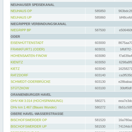
NEUHAUSER SPEISEKANAL
NEUHAUS OP
585850
963bdc26
NEUHAUS UP
585860
bf48cefd
NIEGRIPPER VERBINDUNGSKANAL
NIEGRIPP BP
587500
e506460f
ODER
EISENHÜTTENSTADT
603000
8675aa70
FRANKFURT1 (ODER)
603031
bffdf7f2
HOHENSAATEN-FINOW
603080
f7a639a4
KIENITZ
603050
6298a8f9
KIETZ
603040
16258271
RATZDORF
603140
ca3f535b
SCHWEDT-ODERBRÜCKE
603130
e28babaa
STÜTZKOW
603100
30bff0df
ORANIENBURGER HAVEL
OHV KM 3.014 (HOCHSPANNUNG)
580271
eea7e3dc
OHv km 1.467 (Blaues Wunder)
580272
8b51c505
OBERE HAVEL-WASSERSTRASSE
BISCHOFSWERDER OP
581520
16a780aa
BISCHOFSWERDER UP
581530
74134dc6