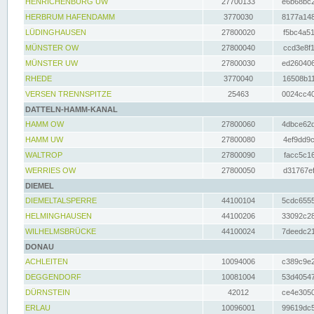
HENRICHENBURG UW
27700133
e6b68bc2
HERBRUM HAFENDAMM
3770030
8177a148
LÜDINGHAUSEN
27800020
f5bc4a51
MÜNSTER OW
27800040
ccd3e8f1
MÜNSTER UW
27800030
ed260406
RHEDE
3770040
16508b11
VERSEN TRENNSPITZE
25463
0024cc40
DATTELN-HAMM-KANAL
HAMM OW
27800060
4dbce62d
HAMM UW
27800080
4ef9dd9c
WALTROP
27800090
facc5c16
WERRIES OW
27800050
d31767ef
DIEMEL
DIEMELTALSPERRE
44100104
5cdc6555
HELMINGHAUSEN
44100206
33092c28
WILHELMSBRÜCKE
44100024
7deedc21
DONAU
ACHLEITEN
10094006
c389c9e2
DEGGENDORF
10081004
53d40547
DÜRNSTEIN
42012
ce4e3050
ERLAU
10096001
99619dc5