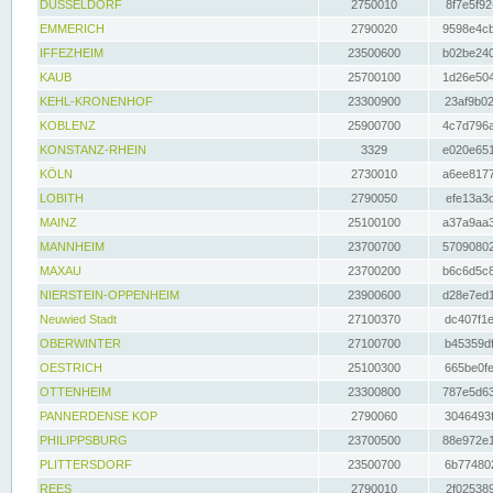
DÜSSELDORF
2750010
8f7e5f92
EMMERICH
2790020
9598e4cb
IFFEZHEIM
23500600
b02be240
KAUB
25700100
1d26e504
KEHL-KRONENHOF
23300900
23af9b02
KOBLENZ
25900700
4c7d796a
KONSTANZ-RHEIN
3329
e020e651
KÖLN
2730010
a6ee8177
LOBITH
2790050
efe13a3d
MAINZ
25100100
a37a9aa3
MANNHEIM
23700700
57090802
MAXAU
23700200
b6c6d5c8
NIERSTEIN-OPPENHEIM
23900600
d28e7ed1
Neuwied Stadt
27100370
dc407f1e
OBERWINTER
27100700
b45359df
OESTRICH
25100300
665be0fe
OTTENHEIM
23300800
787e5d63
PANNERDENSE KOP
2790060
3046493f
PHILIPPSBURG
23700500
88e972e1
PLITTERSDORF
23500700
6b774802
REES
2790010
2f025389