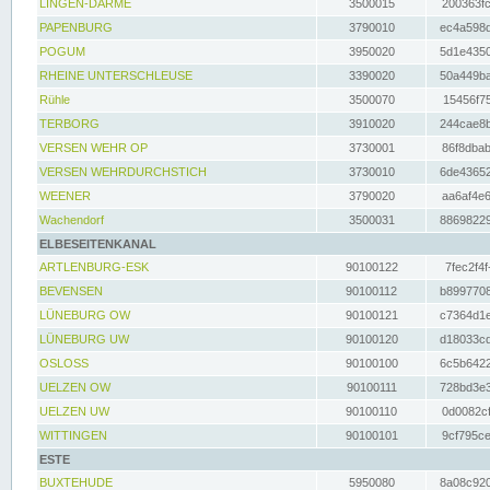
LINGEN-DARME
3500015
200363fc
PAPENBURG
3790010
ec4a598d
POGUM
3950020
5d1e4350
RHEINE UNTERSCHLEUSE
3390020
50a449ba
Rühle
3500070
15456f75
TERBORG
3910020
244cae8b
VERSEN WEHR OP
3730001
86f8dbab
VERSEN WEHRDURCHSTICH
3730010
6de43652
WEENER
3790020
aa6af4e6
Wachendorf
3500031
88698229
ELBESEITENKANAL
ARTLENBURG-ESK
90100122
7fec2f4f
BEVENSEN
90100112
b8997708
LÜNEBURG OW
90100121
c7364d1e
LÜNEBURG UW
90100120
d18033cd
OSLOSS
90100100
6c5b6422
UELZEN OW
90100111
728bd3e3
UELZEN UW
90100110
0d0082cf
WITTINGEN
90100101
9cf795ce
ESTE
BUXTEHUDE
5950080
8a08c920