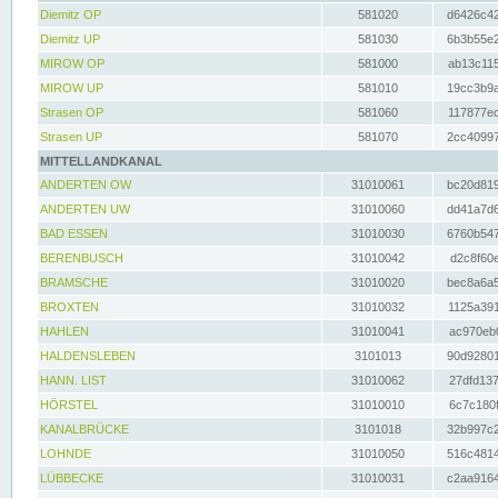
Diemitz OP
581020
d6426c42
Diemitz UP
581030
6b3b55e2
MIROW OP
581000
ab13c115
MIROW UP
581010
19cc3b9a
Strasen OP
581060
117877ec
Strasen UP
581070
2cc40997
MITTELLANDKANAL
ANDERTEN OW
31010061
bc20d819
ANDERTEN UW
31010060
dd41a7d6
BAD ESSEN
31010030
6760b547
BERENBUSCH
31010042
d2c8f60e
BRAMSCHE
31010020
bec8a6a5
BROXTEN
31010032
1125a391
HAHLEN
31010041
ac970eb0
HALDENSLEBEN
3101013
90d92801
HANN. LIST
31010062
27dfd137
HÖRSTEL
31010010
6c7c180f
KANALBRÜCKE
3101018
32b997c2
LOHNDE
31010050
516c4814
LÜBBECKE
31010031
c2aa9164