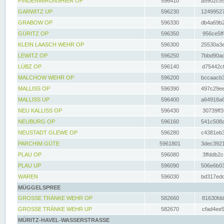
FINDENWIRUNSHIER OP
596410
a5902c55
GARWITZ UP
596230
12499527
GRABOW OP
596330
db4a69b2
GÜRITZ OP
596350
956ce5ff
KLEIN LAASCH WEHR OP
596300
25530a3e
LEWITZ OP
596250
7bbd90ad
LÜBZ OP
596140
d75442cf
MALCHOW WEHR OP
596200
bccaacb3
MALLISS OP
596390
497c29ee
MALLISS UP
596400
a64918a6
NEU KALLISS OP
596430
30739ff3
NEUBURG OP
596160
541c508a
NEUSTADT GLEWE OP
596280
c4381eb3
PARCHIM GÜTE
5961801
3dec3921
PLAU OP
596080
3ffddb2c
PLAU UP
596090
506e6b03
WAREN
596030
bd317edd
MÜGGELSPREE
GROSSE TRÄNKE WEHR OP
582660
81630fdd
GROSSE TRÄNKE WEHR UP
582670
cfad4ee5
MÜRITZ-HAVEL-WASSERSTRASSE