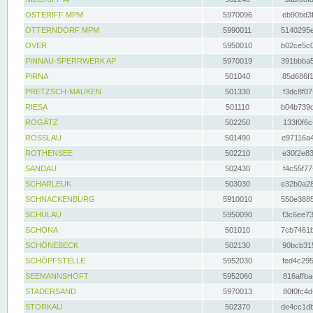
OSTERIFF MPM
5970096
eb90bd3f
OTTERNDORF MPM
5990011
5140295e
OVER
5950010
b02ce5c0
PINNAU-SPERRWERK AP
5970019
391bbba5
PIRNA
501040
85d686f1
PRETZSCH-MAUKEN
501330
f3dc8f07
RIESA
501110
b04b739d
ROGÄTZ
502250
133f0f6c
ROSSLAU
501490
e97116a4
ROTHENSEE
502210
e30f2e83
SANDAU
502430
f4c55f77
SCHARLEUK
503030
e32b0a28
SCHNACKENBURG
5910010
550e3885
SCHULAU
5950090
f3c6ee73
SCHÖNA
501010
7cb7461b
SCHÖNEBECK
502130
90bcb315
SCHÖPFSTELLE
5952030
fed4c295
SEEMANNSHÖFT
5952060
816affba
STADERSAND
5970013
80f0fc4d
STORKAU
502370
de4cc1db