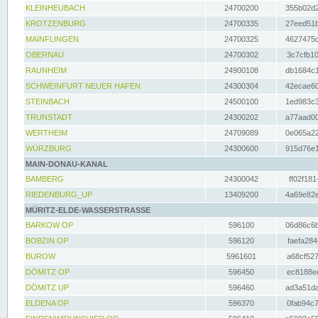
KLEINHEUBACH
24700200
355b02d2
KROTZENBURG
24700335
27eed51b
MAINFLINGEN
24700325
4627475d
OBERNAU
24700302
3c7cfb10
RAUNHEIM
24900108
db1684c1
SCHWEINFURT NEUER HAFEN
24300304
42ecae60
STEINBACH
24500100
1ed983c3
TRUNSTADT
24300202
a77aad00
WERTHEIM
24709089
0e065a22
WÜRZBURG
24300600
915d76e1
MAIN-DONAU-KANAL
BAMBERG
24300042
ff02f181
RIEDENBURG_UP
13409200
4a69e82e
MÜRITZ-ELDE-WASSERSTRASSE
BARKOW OP
596100
06d86c6b
BOBZIN OP
596120
faefa284
BUROW
5961601
a68cf527
DÖMITZ OP
596450
ec8188ee
DÖMITZ UP
596460
ad3a51da
ELDENA OP
596370
0fab94c7