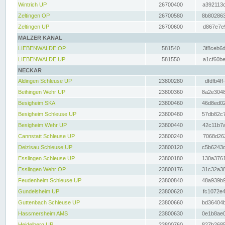
Wintrich UP
26700400
a392113c
Zeltingen OP
26700580
8b802863
Zeltingen UP
26700600
d867e7e9
MALZER KANAL
LIEBENWALDE OP
581540
3f8ceb6d
LIEBENWALDE UP
581550
a1cf60be
NECKAR
Aldingen Schleuse UP
23800280
dfdfb4ff
Beihingen Wehr UP
23800360
8a2e3048
Besigheim SKA
23800460
46d8ed02
Besigheim Schleuse UP
23800480
57db82c7
Besigheim Wehr UP
23800440
42c11b7a
Cannstatt Schleuse UP
23800240
7068d262
Deizisau Schleuse UP
23800120
c5b6243d
Esslingen Schleuse UP
23800180
130a3761
Esslingen Wehr OP
23800176
31c32a38
Feudenheim Schleuse UP
23800840
48a939b9
Gundelsheim UP
23800620
fc1072e4
Guttenbach Schleuse UP
23800660
bd36404b
Hassmersheim AMS
23800630
0e1b8ae0
Heidelberg UP
23800760
827b2685