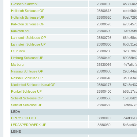
Giessen Klärwerk
25800100
4b386a6a
Hollerich Schleuse OP
25800618
cedc9b0c
Hollerich Schleuse UP
25800620
9beb7290
Kalkofen Schleuse OP
25800578
a7034573
Kalkofen neu
25800600
64f735fd
Lahnstein Schleuse OP
25800798
664d68ea
Lahnstein Schleuse UP
25800800
6b6b31e2
Leun neu
25800200
32807065
Limburg Schleuse UP
25800440
89038b42
Marburg
25830056
4e7a6cfa
Nassau Schleuse OP
25800638
29cb44a2
Nassau Schleuse UP
25800640
3a90a346
Niederbiel Schleuse Kanal OP
25800177
57c8e437
Runkel Schleuse UP
25800400
b85b17cc
Scheidt Schleuse OP
25800558
15a50d2b
Scheidt Schleuse UP
25800560
7dfe4776
LEDA
DREYSCHLOOT
3880010
d4df3617
LEDASPERRWERK UP
3880050
5e6ae93a
LEINE