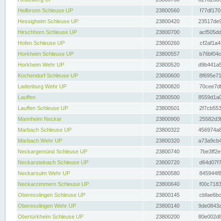
Heilbronn Schleuse UP
23800560
f77df170
Hessigheim Schleuse UP
23800420
23517de9
Hirschhorn Schleuse UP
23800700
acf505dd
Hofen Schleuse UP
23800260
cf2af1a4
Horkheim Schleuse UP
23800557
b76bf04c
Horkheim Wehr UP
23800520
d9b441a5
Kochendorf Schleuse UP
23800600
8f695e71
Ladenburg Wehr UP
23800820
70cee7df
Lauffen
23800500
8559d1a0
Lauffen Schleuse UP
23800501
2f7cb553
Mannheim Neckar
23800900
25582d3f
Marbach Schleuse UP
23800322
456974a8
Marbach Wehr UP
23800320
a73a9cb4
Neckargemünd Schleuse UP
23800740
7be3ff2e
Neckarsteinach Schleuse UP
23800720
d64d07f7
Neckarsulm Wehr UP
23800580
845944f8
Neckarzimmern Schleuse UP
23800640
f00c7183
Oberesslingen Schleuse UP
23800145
cbfae6bc
Oberesslingen Wehr UP
23800140
9de0843a
Obertürkheim Schleuse UP
23800200
80e002d8