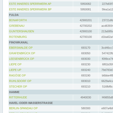
ESTE INNERES SPERRWERK AP
5950082
227b83f7
ESTE INNERES SPERRWERK BP
5950081
5fea1a12
FULDA
BONAFORTH
42900201
23721dfd
GREBENAU
42700202
acd63934
GUNTERSHAUSEN
42900100
213a585d
ROTENBURG
42700100
d1ba62a4
FINOWKANAL
EBERSWALDE OP
693170
3cd46cc7
GRAFENBRÜCK OP
693050
547422fb
LEESENBRÜCK OP
693030
f099ce74
LIEPE OP
693230
6f81b35f
LIEPE UP
693240
79d783d3
RAGÖSE OP
693190
b6bbe4f8
RUHLSDORF OP
693010
6629a4ca
STECHER OP
693210
516fbf8c
HAMME
RITTERHUDE
4940030
f49855d8
HAVEL-ODER-WASSERSTRASSE
BERLIN-SPANDAU OP
580300
e607a4b6