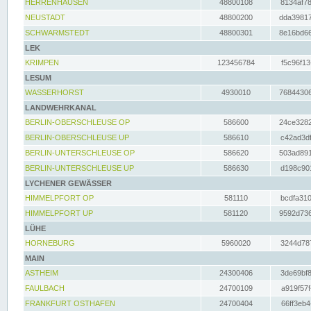
HERRENHAUSEN
48800108
8134af78
NEUSTADT
48800200
dda39817
SCHWARMSTEDT
48800301
8e16bd66
LEK
KRIMPEN
123456784
f5c96f13
LESUM
WASSERHORST
4930010
76844306
LANDWEHRKANAL
BERLIN-OBERSCHLEUSE OP
586600
24ce3282
BERLIN-OBERSCHLEUSE UP
586610
c42ad3df
BERLIN-UNTERSCHLEUSE OP
586620
503ad891
BERLIN-UNTERSCHLEUSE UP
586630
d198c901
LYCHENER GEWÄSSER
HIMMELPFORT OP
581110
bcdfa310
HIMMELPFORT UP
581120
9592d736
LÜHE
HORNEBURG
5960020
3244d787
MAIN
ASTHEIM
24300406
3de69bf8
FAULBACH
24700109
a919f57f
FRANKFURT OSTHAFEN
24700404
66ff3eb4