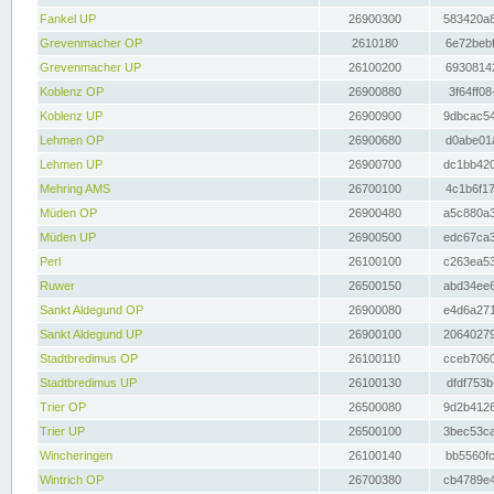
Fankel UP
26900300
583420a8
Grevenmacher OP
2610180
6e72bebf
Grevenmacher UP
26100200
69308142
Koblenz OP
26900880
3f64ff08
Koblenz UP
26900900
9dbcac54
Lehmen OP
26900680
d0abe01a
Lehmen UP
26900700
dc1bb420
Mehring AMS
26700100
4c1b6f17
Müden OP
26900480
a5c880a3
Müden UP
26900500
edc67ca3
Perl
26100100
c263ea53
Ruwer
26500150
abd34ee6
Sankt Aldegund OP
26900080
e4d6a271
Sankt Aldegund UP
26900100
20640279
Stadtbredimus OP
26100110
cceb7060
Stadtbredimus UP
26100130
dfdf753b
Trier OP
26500080
9d2b4126
Trier UP
26500100
3bec53ca
Wincheringen
26100140
bb5560fc
Wintrich OP
26700380
cb4789e4