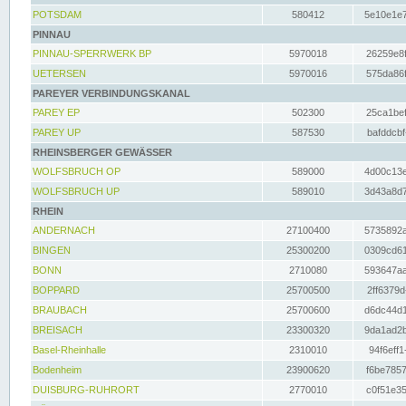
POTSDAM
580412
5e10e1e7
PINNAU
PINNAU-SPERRWERK BP
5970018
26259e8f
UETERSEN
5970016
575da86f
PAREYER VERBINDUNGSKANAL
PAREY EP
502300
25ca1bef
PAREY UP
587530
bafddcbf
RHEINSBERGER GEWÄSSER
WOLFSBRUCH OP
589000
4d00c13e
WOLFSBRUCH UP
589010
3d43a8d7
RHEIN
ANDERNACH
27100400
5735892a
BINGEN
25300200
0309cd61
BONN
2710080
593647aa
BOPPARD
25700500
2ff6379d
BRAUBACH
25700600
d6dc44d1
BREISACH
23300320
9da1ad2b
Basel-Rheinhalle
2310010
94f6eff1
Bodenheim
23900620
f6be7857
DUISBURG-RUHRORT
2770010
c0f51e35