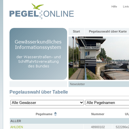
Hilfe
Link
Start
Pegelauswahl über Karte
Newsletter
Pegelauswahl über Tabelle
Pegelname
Nummer
UU
ALLER
AHLDEN
48900102
522286e2