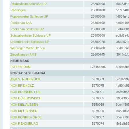
Pleidelsheim Schleuse UP
23800400
6e183f4b
Plochingen
23800100
be7ce40e
Poppenweiler Schleuse UP
23800300
f4854a4c
Rockenau SKA
23800690
4c00a166
Rockenau Schleuse UP
23800680
5ab4f00f
Schwabenheim Schleuse UP
23800800
ec9d3a4d
Untertürkheim Schleuse UP
23800220
a5ca02fb
Wieblingen Wehr UP neu
23800780
66d887a6
Ziegelhausen AMS
23800745
3944c1fd
NEUE MAAS
ROTTERDAM
123456786
a269e3be
NORD-OSTSEE-KANAL
AWK STROHBRÜCK
5970069
0e192297
NOK BREIHOLZ
5970075
4a904d59
NOK BRUNSBÜTTEL
5970091
85fc0dac
NOK DÜKERSWISCH
5970085
3954300d
NOK KIEL AUSSEN
5650068
6dc44585
NOK KIEL BINNEN
5979020
8af24d6a
NOK KÖNIGSFÖRDE
5970067
d0ec2790
NOK RENDSBURG
5970074
8c8afb56