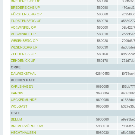
BREDEREICHE OP
580080
308f5979
BREDEREICHE UP
580090
470acd2a
FÜRSTENBERG OP
580060
2c95f83d
FÜRSTENBERG UP
580070
a5830277
VOßWINKEL OP
580000
09b422f7
VOßWINKEL UP
580010
2bcef51a
WESENBERG OP
580020
7909d3f7
WESENBERG UP
580030
da3b5de9
ZEHDENICK OP
580160
a9b8e24c
ZEHDENICK UP
580170
721d7dbf
ORKE
DALWIGKSTHAL
42840453
f0f78cc4
KLEINES HAFF
KARLSHAGEN
9690085
f53bb77f
KARNIN
9690084
da893bbd
UECKERMÜNDE
9690088
c1588dcc
WOLGAST
9650080
b327e35c
OSTE
BELUM
5980060
a9e93be0
BREMERVÖRDE UW
5980010
cf8a3ea2
HECHTHAUSEN
5980030
e5e02890