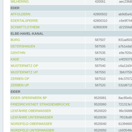
WILHERING
420061
aec23fd6
EDER
AFFOLDERN
42800502
ab9d5a42
EDERTALSPERRE
42800310
c6e9f744
SCHMITTLOTHEIM
42800309
d2155fa6
ELBE-HAVEL-KANAL
BURG
587507
831ad501
DETERSHAGEN
587505
a7b1eda9
GENTHIN
587535
e9e7f20c
KADE
587541
e4f29379
WUSTERWITZ OP
587540
c6a12d34
WUSTERWITZ UP
587550
3bfcf759
ZERBEN OP
587510
64c37072
ZERBEN UP
587520
532d8718
EIDER
EIDER-SPERRWERK BP
9520081
8ac85e6c
FRIEDRICHSTADT STRASSENBRÜCKE
9520060
721313e7
LEXFÄHRE OBERWASSER
9520020
86c5688f
LEXFÄHRE UNTERWASSER
9520030
7f01fbd8
NORDFELD OBERWASSER
9520040
61394669
NORDFELD UNTERWASSER
9520050
cb93548e