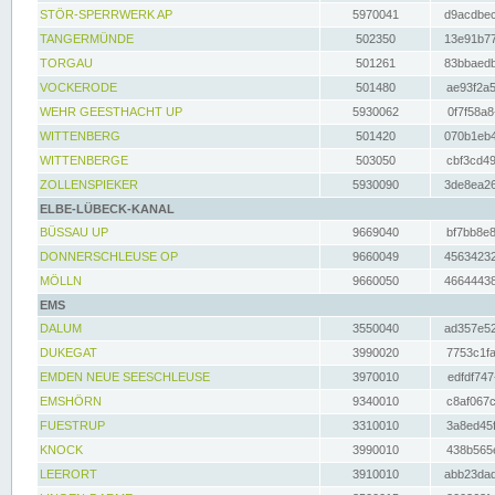
STÖR-SPERRWERK AP
5970041
d9acdbec
TANGERMÜNDE
502350
13e91b77
TORGAU
501261
83bbaedb
VOCKERODE
501480
ae93f2a5
WEHR GEESTHACHT UP
5930062
0f7f58a8
WITTENBERG
501420
070b1eb4
WITTENBERGE
503050
cbf3cd49
ZOLLENSPIEKER
5930090
3de8ea26
ELBE-LÜBECK-KANAL
BÜSSAU UP
9669040
bf7bb8e8
DONNERSCHLEUSE OP
9660049
45634232
MÖLLN
9660050
46644438
EMS
DALUM
3550040
ad357e52
DUKEGAT
3990020
7753c1fa
EMDEN NEUE SEESCHLEUSE
3970010
edfdf747
EMSHÖRN
9340010
c8af067c
FUESTRUP
3310010
3a8ed45f
KNOCK
3990010
438b565e
LEERORT
3910010
abb23dad