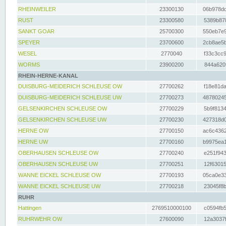
RHEINWEILER
23300130
06b978dd
RUST
23300580
5389b878
SANKT GOAR
25700300
550eb7e9
SPEYER
23700600
2cb8ae5b
WESEL
2770040
f33c3cc9
WORMS
23900200
844a620f
RHEIN-HERNE-KANAL
DUISBURG-MEIDERICH SCHLEUSE OW
27700262
f18e81da
DUISBURG-MEIDERICH SCHLEUSE UW
27700273
48780245
GELSENKIRCHEN SCHLEUSE OW
27700229
5b9f8134
GELSENKIRCHEN SCHLEUSE UW
27700230
427318d0
HERNE OW
27700150
ac6c4362
HERNE UW
27700160
b9975ea1
OBERHAUSEN SCHLEUSE OW
27700240
e251f943
OBERHAUSEN SCHLEUSE UW
27700251
12f63015
WANNE EICKEL SCHLEUSE OW
27700193
05ca0e33
WANNE EICKEL SCHLEUSE UW
27700218
23045f8b
RUHR
Hattingen
2769510000100
c0594fb5
RUHRWEHR OW
27600090
12a3037f