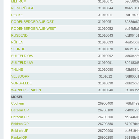
MEHRUM
31010071
be05603a
NIENBRÜGGE
31010044
864a8111
RECKE
31010011
7af19499
RODENBERGER AUE-OST
31010051
6288de60
RODENBERGER AUE-WEST
31010052
eb24b5a3
RUSBEND
31010043
c1f06401
RÜHEN
31010093
4ed5f6da
SEHNDE
31010070
ab0d9117
SÜLFELD OW
31010092
a8604e8f
SÜLFELD UW
31010091
892183d6
THUNE
31010080
42b865fb
VELSDORF
3101012
36f80081
VORSFELDE
31010090
dbb2bb9f
WARBER GRABEN
31010040
2f1080ba
MOSEL
Cochem
26900400
768df4e9
Detzem OP
26700180
c40912fd
Detzem UP
26700200
dc344605
Enkirch OP
26700880
87207dcd
Enkirch UP
26700900
ee861944
Fankel OP
26900280
68198b48