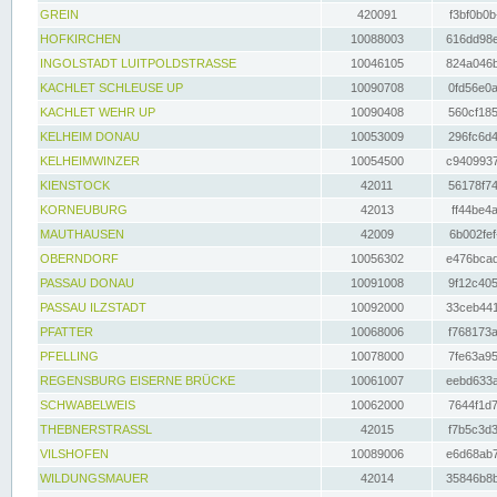
GREIN
420091
f3bf0b0b
HOFKIRCHEN
10088003
616dd98e
INGOLSTADT LUITPOLDSTRASSE
10046105
824a046b
KACHLET SCHLEUSE UP
10090708
0fd56e0a
KACHLET WEHR UP
10090408
560cf185
KELHEIM DONAU
10053009
296fc6d4
KELHEIMWINZER
10054500
c9409937
KIENSTOCK
42011
56178f74
KORNEUBURG
42013
ff44be4a
MAUTHAUSEN
42009
6b002fef
OBERNDORF
10056302
e476bcad
PASSAU DONAU
10091008
9f12c405
PASSAU ILZSTADT
10092000
33ceb441
PFATTER
10068006
f768173a
PFELLING
10078000
7fe63a95
REGENSBURG EISERNE BRÜCKE
10061007
eebd633a
SCHWABELWEIS
10062000
7644f1d7
THEBNERSTRASSL
42015
f7b5c3d3
VILSHOFEN
10089006
e6d68ab7
WILDUNGSMAUER
42014
35846b8b