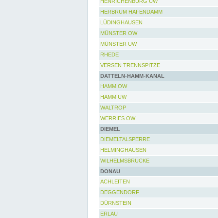
HENRICHENBURG UW
HERBRUM HAFENDAMM
LÜDINGHAUSEN
MÜNSTER OW
MÜNSTER UW
RHEDE
VERSEN TRENNSPITZE
DATTELN-HAMM-KANAL
HAMM OW
HAMM UW
WALTROP
WERRIES OW
DIEMEL
DIEMELTALSPERRE
HELMINGHAUSEN
WILHELMSBRÜCKE
DONAU
ACHLEITEN
DEGGENDORF
DÜRNSTEIN
ERLAU