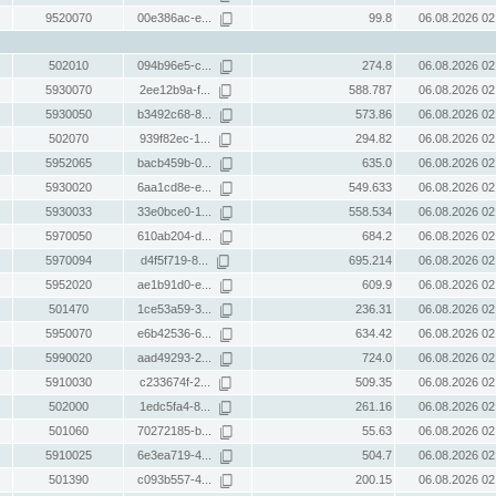
9520070
00e386ac-e...
99.8
06.08.2026 02
502010
094b96e5-c...
274.8
06.08.2026 02
5930070
2ee12b9a-f...
588.787
06.08.2026 02
5930050
b3492c68-8...
573.86
06.08.2026 02
502070
939f82ec-1...
294.82
06.08.2026 02
5952065
bacb459b-0...
635.0
06.08.2026 02
5930020
6aa1cd8e-e...
549.633
06.08.2026 02
5930033
33e0bce0-1...
558.534
06.08.2026 02
5970050
610ab204-d...
684.2
06.08.2026 02
5970094
d4f5f719-8...
695.214
06.08.2026 02
5952020
ae1b91d0-e...
609.9
06.08.2026 02
501470
1ce53a59-3...
236.31
06.08.2026 02
5950070
e6b42536-6...
634.42
06.08.2026 02
5990020
aad49293-2...
724.0
06.08.2026 02
5910030
c233674f-2...
509.35
06.08.2026 02
502000
1edc5fa4-8...
261.16
06.08.2026 02
501060
70272185-b...
55.63
06.08.2026 02
5910025
6e3ea719-4...
504.7
06.08.2026 02
501390
c093b557-4...
200.15
06.08.2026 02