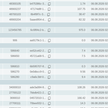
48300105
b475386c-3...
1.74
06.08.2026 02
48900237
47174d8f-1...
107.75
06.08.2026 02
48700103
8b4f9f7c-3...
38.47
06.08.2026 02
48900204
5aaed954-d...
82.32
06.08.2026 02
123456785
6c6f84c2-b...
975.0
06.08.2026 02
906
aa9179c1-1...
0.0
06.08.2026 02
586640
ee52ce62-2...
7.4
06.08.2026 02
586650
45721a68-5...
7.5
06.08.2026 02
586810
6b595707-8...
0.3
06.08.2026 02
586270
0e0dbcc9-0...
9.56
06.08.2026 02
586280
c9a6c3bf-0...
9.4
06.08.2026 02
34000010
ade3a084-8...
108.26
06.08.2026 02
27700122
7bbdb421-2...
06.08.2026 02
3690010
04572010-1...
166.42
06.08.2026 02
27700111
70bee932-1...
14.3
06.08.2026 02