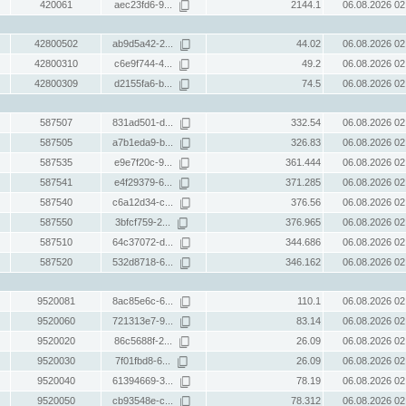
420061
aec23fd6-9...
2144.1
06.08.2026 02
42800502
ab9d5a42-2...
44.02
06.08.2026 02
42800310
c6e9f744-4...
49.2
06.08.2026 02
42800309
d2155fa6-b...
74.5
06.08.2026 02
587507
831ad501-d...
332.54
06.08.2026 02
587505
a7b1eda9-b...
326.83
06.08.2026 02
587535
e9e7f20c-9...
361.444
06.08.2026 02
587541
e4f29379-6...
371.285
06.08.2026 02
587540
c6a12d34-c...
376.56
06.08.2026 02
587550
3bfcf759-2...
376.965
06.08.2026 02
587510
64c37072-d...
344.686
06.08.2026 02
587520
532d8718-6...
346.162
06.08.2026 02
9520081
8ac85e6c-6...
110.1
06.08.2026 02
9520060
721313e7-9...
83.14
06.08.2026 02
9520020
86c5688f-2...
26.09
06.08.2026 02
9520030
7f01fbd8-6...
26.09
06.08.2026 02
9520040
61394669-3...
78.19
06.08.2026 02
9520050
cb93548e-c...
78.312
06.08.2026 02