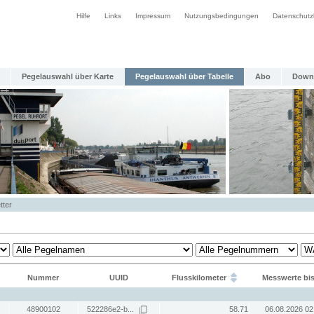
Hilfe
Links
Impressum
Nutzungsbedingungen
Datenschutz
Pegelauswahl über Karte
Pegelauswahl über Tabelle
Abo
Down
tter
Nummer
UUID
Flusskilometer
Messwerte bi
48900102
522286e2-b...
58.71
06.08.2026 02