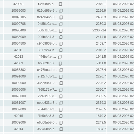
420091
f3bf0b0b-e...
2079.1
06.08.2026 02
10088003
616dd98e-8...
2256.9
06.08.2026 02
10046105
824a046b-9...
2458.3
06.08.2026 02
10090708
0fd56e0a-e...
2230.3
06.08.2026 02
10090408
560cf185-0...
2230.724
06.08.2026 02
10053009
296fc6d4-3...
2414.8
06.08.2026 02
10054500
c9409937-b...
2409.7
06.08.2026 02
42011
56178f74-b...
2015.2
06.08.2026 02
42013
ff44be4a-f...
1941.5
06.08.2026 02
42009
6b002fef-8...
2111.0
06.08.2026 02
10056302
e476bcad-b...
2397.4
06.08.2026 02
10091008
9f12c405-3...
2226.7
06.08.2026 02
10092000
33ceb441-2...
2225.2
06.08.2026 02
10068006
f768173a-7...
2350.7
06.08.2026 02
10078000
7fe63a95-8...
2305.5
06.08.2026 02
10061007
eebd633a-3...
2379.3
06.08.2026 02
10062000
7644f1d7-3...
2376.5
06.08.2026 02
42015
f7b5c3d3-3...
1879.2
06.08.2026 02
10089006
e6d68ab7-5...
2249.5
06.08.2026 02
42014
35846b8b-e...
1894.7
06.08.2026 02