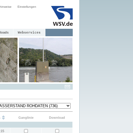
hinweise
Einstellungen
loads
Webservices
s
Ganglinie
Download
:15