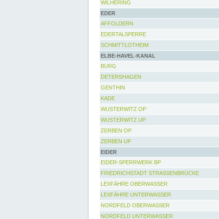
WILHERING
EDER
AFFOLDERN
EDERTALSPERRE
SCHMITTLOTHEIM
ELBE-HAVEL-KANAL
BURG
DETERSHAGEN
GENTHIN
KADE
WUSTERWITZ OP
WUSTERWITZ UP
ZERBEN OP
ZERBEN UP
EIDER
EIDER-SPERRWERK BP
FRIEDRICHSTADT STRASSENBRÜCKE
LEXFÄHRE OBERWASSER
LEXFÄHRE UNTERWASSER
NORDFELD OBERWASSER
NORDFELD UNTERWASSER