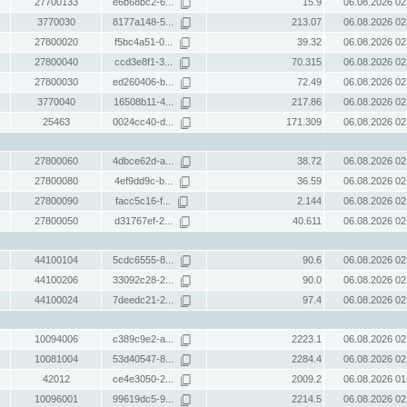
27700133
e6b68bc2-6...
15.9
06.08.2026 02
3770030
8177a148-5...
213.07
06.08.2026 02
27800020
f5bc4a51-0...
39.32
06.08.2026 02
27800040
ccd3e8f1-3...
70.315
06.08.2026 02
27800030
ed260406-b...
72.49
06.08.2026 02
3770040
16508b11-4...
217.86
06.08.2026 02
25463
0024cc40-d...
171.309
06.08.2026 02
27800060
4dbce62d-a...
38.72
06.08.2026 02
27800080
4ef9dd9c-b...
36.59
06.08.2026 02
27800090
facc5c16-f...
2.144
06.08.2026 02
27800050
d31767ef-2...
40.611
06.08.2026 02
44100104
5cdc6555-8...
90.6
06.08.2026 02
44100206
33092c28-2...
90.0
06.08.2026 02
44100024
7deedc21-2...
97.4
06.08.2026 02
10094006
c389c9e2-a...
2223.1
06.08.2026 02
10081004
53d40547-8...
2284.4
06.08.2026 02
42012
ce4e3050-2...
2009.2
06.08.2026 01
10096001
99619dc5-9...
2214.5
06.08.2026 02