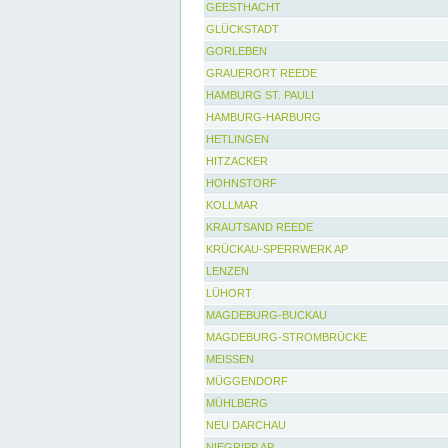
GEESTHACHT
GLÜCKSTADT
GORLEBEN
GRAUERORT REEDE
HAMBURG ST. PAULI
HAMBURG-HARBURG
HETLINGEN
HITZACKER
HOHNSTORF
KOLLMAR
KRAUTSAND REEDE
KRÜCKAU-SPERRWERK AP
LENZEN
LÜHORT
MAGDEBURG-BUCKAU
MAGDEBURG-STROMBRÜCKE
MEISSEN
MÜGGENDORF
MÜHLBERG
NEU DARCHAU
NIEGRIPP AP