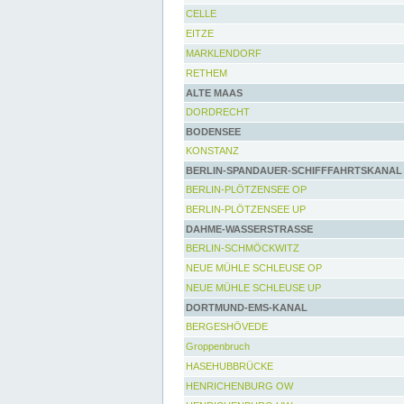
CELLE
EITZE
MARKLENDORF
RETHEM
ALTE MAAS
DORDRECHT
BODENSEE
KONSTANZ
BERLIN-SPANDAUER-SCHIFFFAHRTSKANAL
BERLIN-PLÖTZENSEE OP
BERLIN-PLÖTZENSEE UP
DAHME-WASSERSTRASSE
BERLIN-SCHMÖCKWITZ
NEUE MÜHLE SCHLEUSE OP
NEUE MÜHLE SCHLEUSE UP
DORTMUND-EMS-KANAL
BERGESHÖVEDE
Groppenbruch
HASEHUBBRÜCKE
HENRICHENBURG OW