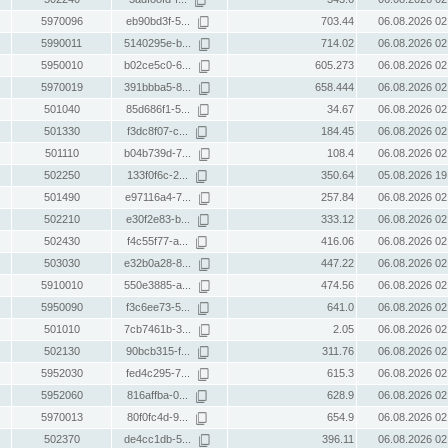
5970096
eb90bd3f-5...
703.44
06.08.2026 02
5990011
5140295e-b...
714.02
06.08.2026 02
5950010
b02ce5c0-6...
605.273
06.08.2026 02
5970019
391bbba5-8...
658.444
06.08.2026 02
501040
85d686f1-5...
34.67
06.08.2026 02
501330
f3dc8f07-c...
184.45
06.08.2026 02
501110
b04b739d-7...
108.4
06.08.2026 02
502250
133f0f6c-2...
350.64
05.08.2026 19
501490
e97116a4-7...
257.84
06.08.2026 02
502210
e30f2e83-b...
333.12
06.08.2026 02
502430
f4c55f77-a...
416.06
06.08.2026 02
503030
e32b0a28-8...
447.22
06.08.2026 02
5910010
550e3885-a...
474.56
06.08.2026 02
5950090
f3c6ee73-5...
641.0
06.08.2026 02
501010
7cb7461b-3...
2.05
06.08.2026 02
502130
90bcb315-f...
311.76
06.08.2026 02
5952030
fed4c295-7...
615.3
06.08.2026 02
5952060
816affba-0...
628.9
06.08.2026 02
5970013
80f0fc4d-9...
654.9
06.08.2026 02
502370
de4cc1db-5...
396.11
06.08.2026 02