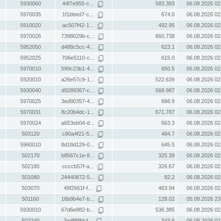
5930060
44f7e955-c...
583.393
06.08.2026 02
5970035
1f1bbed7-c...
674.0
06.08.2026 02
5910020
ac507f42-1...
492.95
06.08.2026 02
5970026
7398029b-c...
660.738
06.08.2026 02
5952050
d488c5cc-4...
623.1
06.08.2026 02
5952025
706e5110-c...
615.0
06.08.2026 02
5970010
599c23b1-4...
650.5
06.08.2026 02
5920010
a26e57c9-1...
522.639
06.08.2026 02
5930040
d9289367-c...
568.987
06.08.2026 02
5970025
3ed90357-4...
666.9
06.08.2026 02
5970031
8c20b4dc-1...
671.787
06.08.2026 02
5970024
a653eb04-d...
663.3
06.08.2026 02
503120
c80a4f21-5...
484.7
06.08.2026 02
5960010
8d18d129-0...
645.5
06.08.2026 02
502170
b8567c1e-8...
325.39
06.08.2026 02
502180
ccccb57f-a...
326.67
06.08.2026 02
501080
24440872-5...
82.2
06.08.2026 02
503070
48f2661f-f...
463.94
06.08.2026 02
501160
16b9b4e7-b...
128.02
05.08.2026 23
5930010
67d6e882-b...
536.385
06.08.2026 02
502240
3adf88fd-f...
343.6
06.08.2026 02