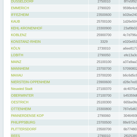
DÜSSELDORF
2750010
8f7e5f92
EMMERICH
2790020
9598e4cb
IFFEZHEIM
23500600
b02be240
KAUB
25700100
1d26e504
KEHL-KRONENHOF
23300900
23af9b02
KOBLENZ
25900700
4c7d796a
KONSTANZ-RHEIN
3329
e020e651
KÖLN
2730010
a6ee8177
LOBITH
2790050
efe13a3d
MAINZ
25100100
a37a9aa3
MANNHEIM
23700700
57090802
MAXAU
23700200
b6c6d5c8
NIERSTEIN-OPPENHEIM
23900600
d28e7ed1
Neuwied Stadt
27100370
dc407f1e
OBERWINTER
27100700
b45359df
OESTRICH
25100300
665be0fe
OTTENHEIM
23300800
787e5d63
PANNERDENSE KOP
2790060
3046493f
PHILIPPSBURG
23700500
88e972e1
PLITTERSDORF
23500700
6b774802
REES
2790010
2f025389