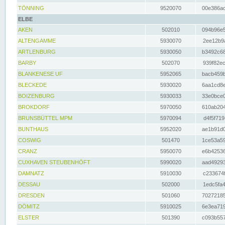
TÖNNING
9520070
00e386ac
ELBE
AKEN
502010
094b96e5
ALTENGAMME
5930070
2ee12b9a
ARTLENBURG
5930050
b3492c68
BARBY
502070
939f82ec
BLANKENESE UF
5952065
bacb459b
BLECKEDE
5930020
6aa1cd8e
BOIZENBURG
5930033
33e0bce0
BROKDORF
5970050
610ab204
BRUNSBÜTTEL MPM
5970094
d4f5f719
BUNTHAUS
5952020
ae1b91d0
COSWIG
501470
1ce53a59
CRANZ
5950070
e6b42536
CUXHAVEN STEUBENHÖFT
5990020
aad49293
DAMNATZ
5910030
c233674f
DESSAU
502000
1edc5fa4
DRESDEN
501060
70272185
DÖMITZ
5910025
6e3ea719
ELSTER
501390
c093b557