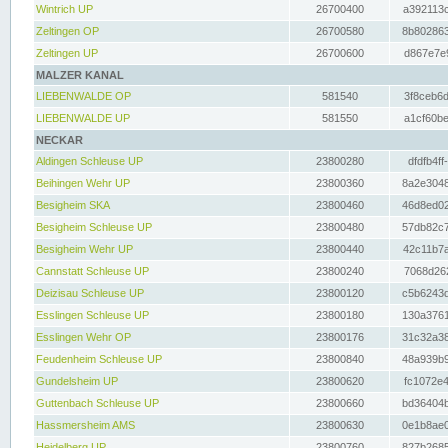
Wintrich UP
26700400
a392113c
Zeltingen OP
26700580
8b802863
Zeltingen UP
26700600
d867e7e9
MALZER KANAL
LIEBENWALDE OP
581540
3f8ceb6d
LIEBENWALDE UP
581550
a1cf60be
NECKAR
Aldingen Schleuse UP
23800280
dfdfb4ff
Beihingen Wehr UP
23800360
8a2e3048
Besigheim SKA
23800460
46d8ed02
Besigheim Schleuse UP
23800480
57db82c7
Besigheim Wehr UP
23800440
42c11b7a
Cannstatt Schleuse UP
23800240
7068d262
Deizisau Schleuse UP
23800120
c5b6243d
Esslingen Schleuse UP
23800180
130a3761
Esslingen Wehr OP
23800176
31c32a38
Feudenheim Schleuse UP
23800840
48a939b9
Gundelsheim UP
23800620
fc1072e4
Guttenbach Schleuse UP
23800660
bd36404b
Hassmersheim AMS
23800630
0e1b8ae0
Heidelberg UP
23800760
827b2685