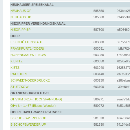
NEUHAUSER SPEISEKANAL
NEUHAUS OP
585850
963bdc26
NEUHAUS UP
585860
bf48cefd
NIEGRIPPER VERBINDUNGSKANAL
NIEGRIPP BP
587500
e506460f
ODER
EISENHÜTTENSTADT
603000
8675aa70
FRANKFURT1 (ODER)
603031
bffdf7f2
HOHENSAATEN-FINOW
603080
f7a639a4
KIENITZ
603050
6298a8f9
KIETZ
603040
16258271
RATZDORF
603140
ca3f535b
SCHWEDT-ODERBRÜCKE
603130
e28babaa
STÜTZKOW
603100
30bff0df
ORANIENBURGER HAVEL
OHV KM 3.014 (HOCHSPANNUNG)
580271
eea7e3dc
OHv km 1.467 (Blaues Wunder)
580272
8b51c505
OBERE HAVEL-WASSERSTRASSE
BISCHOFSWERDER OP
581520
16a780aa
BISCHOFSWERDER UP
581530
74134dc6