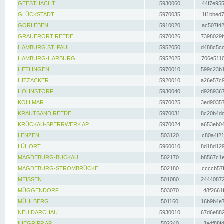
GEESTHACHT
5930060
44f7e955
GLÜCKSTADT
5970035
1f1bbed7
GORLEBEN
5910020
ac507f42
GRAUERORT REEDE
5970026
7398029b
HAMBURG ST. PAULI
5952050
d488c5cc
HAMBURG-HARBURG
5952025
706e5110
HETLINGEN
5970010
599c23b1
HITZACKER
5920010
a26e57c9
HOHNSTORF
5930040
d9289367
KOLLMAR
5970025
3ed90357
KRAUTSAND REEDE
5970031
8c20b4dc
KRÜCKAU-SPERRWERK AP
5970024
a653eb04
LENZEN
503120
c80a4f21
LÜHORT
5960010
8d18d129
MAGDEBURG-BUCKAU
502170
b8567c1e
MAGDEBURG-STROMBRÜCKE
502180
ccccb57f
MEISSEN
501080
24440872
MÜGGENDORF
503070
48f2661f
MÜHLBERG
501160
16b9b4e7
NEU DARCHAU
5930010
67d6e882
NIEGRIPP AP
502240
3adf88fd