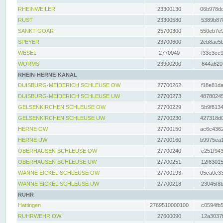
RHEINWEILER
23300130
06b978dd
RUST
23300580
5389b878
SANKT GOAR
25700300
550eb7e9
SPEYER
23700600
2cb8ae5b
WESEL
2770040
f33c3cc9
WORMS
23900200
844a620f
RHEIN-HERNE-KANAL
DUISBURG-MEIDERICH SCHLEUSE OW
27700262
f18e81da
DUISBURG-MEIDERICH SCHLEUSE UW
27700273
48780245
GELSENKIRCHEN SCHLEUSE OW
27700229
5b9f8134
GELSENKIRCHEN SCHLEUSE UW
27700230
427318d0
HERNE OW
27700150
ac6c4362
HERNE UW
27700160
b9975ea1
OBERHAUSEN SCHLEUSE OW
27700240
e251f943
OBERHAUSEN SCHLEUSE UW
27700251
12f63015
WANNE EICKEL SCHLEUSE OW
27700193
05ca0e33
WANNE EICKEL SCHLEUSE UW
27700218
23045f8b
RUHR
Hattingen
2769510000100
c0594fb5
RUHRWEHR OW
27600090
12a3037f