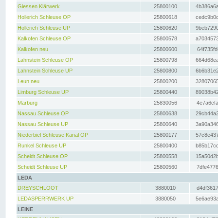
Giessen Klärwerk
25800100
4b386a6a
Hollerich Schleuse OP
25800618
cedc9b0c
Hollerich Schleuse UP
25800620
9beb7290
Kalkofen Schleuse OP
25800578
a7034573
Kalkofen neu
25800600
64f735fd
Lahnstein Schleuse OP
25800798
664d68ea
Lahnstein Schleuse UP
25800800
6b6b31e2
Leun neu
25800200
32807065
Limburg Schleuse UP
25800440
89038b42
Marburg
25830056
4e7a6cfa
Nassau Schleuse OP
25800638
29cb44a2
Nassau Schleuse UP
25800640
3a90a346
Niederbiel Schleuse Kanal OP
25800177
57c8e437
Runkel Schleuse UP
25800400
b85b17cc
Scheidt Schleuse OP
25800558
15a50d2b
Scheidt Schleuse UP
25800560
7dfe4776
LEDA
DREYSCHLOOT
3880010
d4df3617
LEDASPERRWERK UP
3880050
5e6ae93a
LEINE