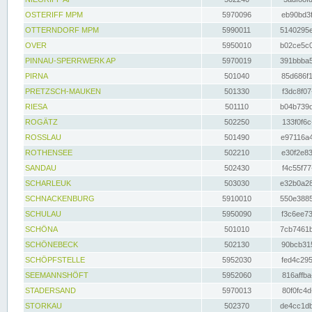
OSTERIFF MPM
5970096
eb90bd3f
OTTERNDORF MPM
5990011
5140295e
OVER
5950010
b02ce5c0
PINNAU-SPERRWERK AP
5970019
391bbba5
PIRNA
501040
85d686f1
PRETZSCH-MAUKEN
501330
f3dc8f07
RIESA
501110
b04b739d
ROGÄTZ
502250
133f0f6c
ROSSLAU
501490
e97116a4
ROTHENSEE
502210
e30f2e83
SANDAU
502430
f4c55f77
SCHARLEUK
503030
e32b0a28
SCHNACKENBURG
5910010
550e3885
SCHULAU
5950090
f3c6ee73
SCHÖNA
501010
7cb7461b
SCHÖNEBECK
502130
90bcb315
SCHÖPFSTELLE
5952030
fed4c295
SEEMANNSHÖFT
5952060
816affba
STADERSAND
5970013
80f0fc4d
STORKAU
502370
de4cc1db