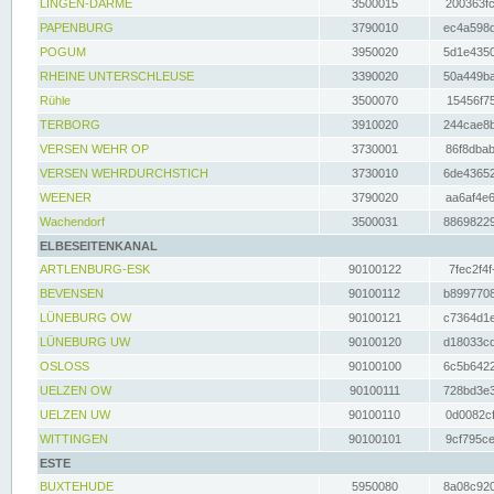
LINGEN-DARME
3500015
200363fc
PAPENBURG
3790010
ec4a598d
POGUM
3950020
5d1e4350
RHEINE UNTERSCHLEUSE
3390020
50a449ba
Rühle
3500070
15456f75
TERBORG
3910020
244cae8b
VERSEN WEHR OP
3730001
86f8dbab
VERSEN WEHRDURCHSTICH
3730010
6de43652
WEENER
3790020
aa6af4e6
Wachendorf
3500031
88698229
ELBESEITENKANAL
ARTLENBURG-ESK
90100122
7fec2f4f
BEVENSEN
90100112
b8997708
LÜNEBURG OW
90100121
c7364d1e
LÜNEBURG UW
90100120
d18033cd
OSLOSS
90100100
6c5b6422
UELZEN OW
90100111
728bd3e3
UELZEN UW
90100110
0d0082cf
WITTINGEN
90100101
9cf795ce
ESTE
BUXTEHUDE
5950080
8a08c920