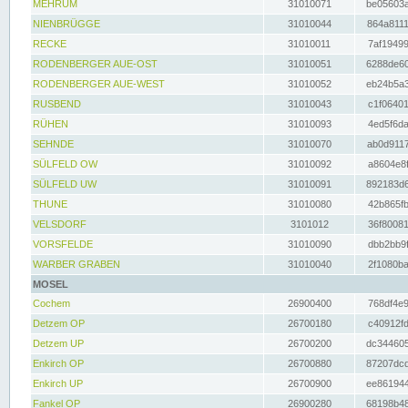
MEHRUM
31010071
be05603a
NIENBRÜGGE
31010044
864a8111
RECKE
31010011
7af19499
RODENBERGER AUE-OST
31010051
6288de60
RODENBERGER AUE-WEST
31010052
eb24b5a3
RUSBEND
31010043
c1f06401
RÜHEN
31010093
4ed5f6da
SEHNDE
31010070
ab0d9117
SÜLFELD OW
31010092
a8604e8f
SÜLFELD UW
31010091
892183d6
THUNE
31010080
42b865fb
VELSDORF
3101012
36f80081
VORSFELDE
31010090
dbb2bb9f
WARBER GRABEN
31010040
2f1080ba
MOSEL
Cochem
26900400
768df4e9
Detzem OP
26700180
c40912fd
Detzem UP
26700200
dc344605
Enkirch OP
26700880
87207dcd
Enkirch UP
26700900
ee861944
Fankel OP
26900280
68198b48