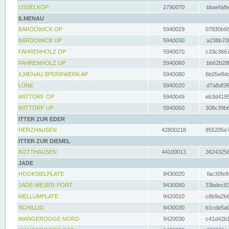
IJSSELKOP
2790070
bbaefa8e
ILMENAU
BARDOWICK OP
5940029
07830b68
BARDOWICK UP
5940030
a238b70f
FAHRENHOLZ OP
5940070
c33c3667
FAHRENHOLZ UP
5940060
bb62b28f
ILMENAU SPERRWERK AP
5940080
6b05e8dc
LÜNE
5940020
d7a8df36
WITTORF OP
5940049
eb3d4195
WITTORF UP
5940050
308c39b6
ITTER ZUR EDER
HERZHAUSEN
42800218
855205e7
ITTER ZUR DIEMEL
KOTTHAUSEN
44100013
36243256
JADE
HOOKSIELPLATE
9430020
fac30fe9
JADE-WESER-PORT
9430050
33bdec83
MELLUMPLATE
9420010
c8b9a2b6
SCHILLIG
9430030
b1cda5a0
WANGEROOGE NORD
9420030
c41d42b1