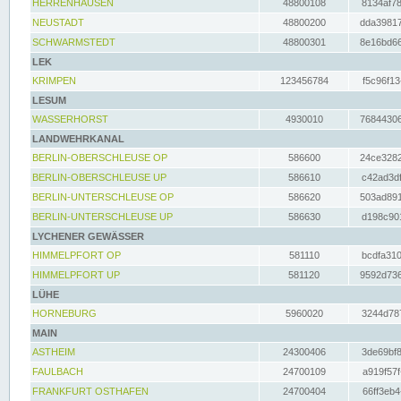
HERRENHAUSEN
48800108
8134af78
NEUSTADT
48800200
dda39817
SCHWARMSTEDT
48800301
8e16bd66
LEK
KRIMPEN
123456784
f5c96f13
LESUM
WASSERHORST
4930010
76844306
LANDWEHRKANAL
BERLIN-OBERSCHLEUSE OP
586600
24ce3282
BERLIN-OBERSCHLEUSE UP
586610
c42ad3df
BERLIN-UNTERSCHLEUSE OP
586620
503ad891
BERLIN-UNTERSCHLEUSE UP
586630
d198c901
LYCHENER GEWÄSSER
HIMMELPFORT OP
581110
bcdfa310
HIMMELPFORT UP
581120
9592d736
LÜHE
HORNEBURG
5960020
3244d787
MAIN
ASTHEIM
24300406
3de69bf8
FAULBACH
24700109
a919f57f
FRANKFURT OSTHAFEN
24700404
66ff3eb4