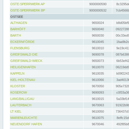
OSTE-SPERRWERK AP
9000000590
8c3295dc
OSTE-SPERRWERK BP
9000000532
7cb4566b
OSTSEE
ALTHAGEN
9650024
b8d05bf9
BARHÖFT
9650040
09227288
BARTH
9650030
00c33ed9
ECKERNFÖRDE
9610045
1faa9b2c
FLENSBURG
9610010
9e19c411
GREIFSWALD OIE
9690078
087b6386
GREIFSWALD-WIECK
9650073
6b53ef42
HEILIGENHAFEN
9610070
06219dd9
KAPPELN
9610035
b09f2243
KIEL-HOLTENAU
9610066
3ad4013f
KLOSTER
9670050
905e7328
KOSEROW
9690093
c0f33a36
LANGBALLIGAU
9610015
5a33bf14
LAUTERBACH
9670063
91922b9b
LT KIEL
9610050
736437d7
MARIENLEUCHTE
9610075
8effc15d
NEUENDORF HAFEN
9670046
492f85b8