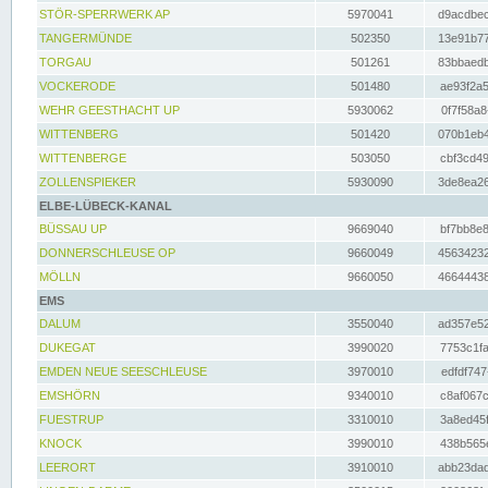
STÖR-SPERRWERK AP
5970041
d9acdbec
TANGERMÜNDE
502350
13e91b77
TORGAU
501261
83bbaedb
VOCKERODE
501480
ae93f2a5
WEHR GEESTHACHT UP
5930062
0f7f58a8
WITTENBERG
501420
070b1eb4
WITTENBERGE
503050
cbf3cd49
ZOLLENSPIEKER
5930090
3de8ea26
ELBE-LÜBECK-KANAL
BÜSSAU UP
9669040
bf7bb8e8
DONNERSCHLEUSE OP
9660049
45634232
MÖLLN
9660050
46644438
EMS
DALUM
3550040
ad357e52
DUKEGAT
3990020
7753c1fa
EMDEN NEUE SEESCHLEUSE
3970010
edfdf747
EMSHÖRN
9340010
c8af067c
FUESTRUP
3310010
3a8ed45f
KNOCK
3990010
438b565e
LEERORT
3910010
abb23dad