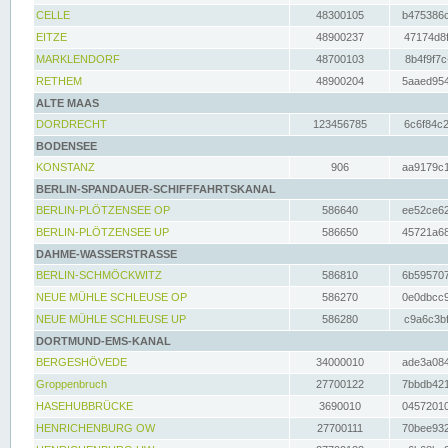
CELLE
48300105
b475386c
EITZE
48900237
47174d8f
MARKLENDORF
48700103
8b4f9f7c
RETHEM
48900204
5aaed954
ALTE MAAS
DORDRECHT
123456785
6c6f84c2
BODENSEE
KONSTANZ
906
aa9179c1
BERLIN-SPANDAUER-SCHIFFFAHRTSKANAL
BERLIN-PLÖTZENSEE OP
586640
ee52ce62
BERLIN-PLÖTZENSEE UP
586650
45721a68
DAHME-WASSERSTRASSE
BERLIN-SCHMÖCKWITZ
586810
6b595707
NEUE MÜHLE SCHLEUSE OP
586270
0e0dbcc9
NEUE MÜHLE SCHLEUSE UP
586280
c9a6c3bf
DORTMUND-EMS-KANAL
BERGESHÖVEDE
34000010
ade3a084
Groppenbruch
27700122
7bbdb421
HASEHUBBRÜCKE
3690010
04572010
HENRICHENBURG OW
27700111
70bee932