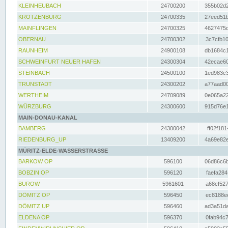
KLEINHEUBACH
24700200
355b02d2
KROTZENBURG
24700335
27eed51b
MAINFLINGEN
24700325
4627475d
OBERNAU
24700302
3c7cfb10
RAUNHEIM
24900108
db1684c1
SCHWEINFURT NEUER HAFEN
24300304
42ecae60
STEINBACH
24500100
1ed983c3
TRUNSTADT
24300202
a77aad00
WERTHEIM
24709089
0e065a22
WÜRZBURG
24300600
915d76e1
MAIN-DONAU-KANAL
BAMBERG
24300042
ff02f181
RIEDENBURG_UP
13409200
4a69e82e
MÜRITZ-ELDE-WASSERSTRASSE
BARKOW OP
596100
06d86c6b
BOBZIN OP
596120
faefa284
BUROW
5961601
a68cf527
DÖMITZ OP
596450
ec8188ee
DÖMITZ UP
596460
ad3a51da
ELDENA OP
596370
0fab94c7