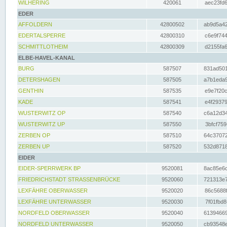
WILHERING
420061
aec23fd6
EDER
AFFOLDERN
42800502
ab9d5a42
EDERTALSPERRE
42800310
c6e9f744
SCHMITTLOTHEIM
42800309
d2155fa6
ELBE-HAVEL-KANAL
BURG
587507
831ad501
DETERSHAGEN
587505
a7b1eda9
GENTHIN
587535
e9e7f20c
KADE
587541
e4f29379
WUSTERWITZ OP
587540
c6a12d34
WUSTERWITZ UP
587550
3bfcf759
ZERBEN OP
587510
64c37072
ZERBEN UP
587520
532d8718
EIDER
EIDER-SPERRWERK BP
9520081
8ac85e6c
FRIEDRICHSTADT STRASSENBRÜCKE
9520060
721313e7
LEXFÄHRE OBERWASSER
9520020
86c5688f
LEXFÄHRE UNTERWASSER
9520030
7f01fbd8
NORDFELD OBERWASSER
9520040
61394669
NORDFELD UNTERWASSER
9520050
cb93548e