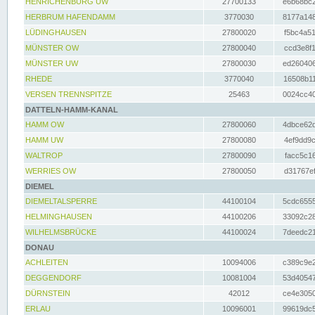
HENRICHENBURG UW
27700133
e6b68bc2
HERBRUM HAFENDAMM
3770030
8177a148
LÜDINGHAUSEN
27800020
f5bc4a51
MÜNSTER OW
27800040
ccd3e8f1
MÜNSTER UW
27800030
ed260406
RHEDE
3770040
16508b11
VERSEN TRENNSPITZE
25463
0024cc40
DATTELN-HAMM-KANAL
HAMM OW
27800060
4dbce62d
HAMM UW
27800080
4ef9dd9c
WALTROP
27800090
facc5c16
WERRIES OW
27800050
d31767ef
DIEMEL
DIEMELTALSPERRE
44100104
5cdc6555
HELMINGHAUSEN
44100206
33092c28
WILHELMSBRÜCKE
44100024
7deedc21
DONAU
ACHLEITEN
10094006
c389c9e2
DEGGENDORF
10081004
53d40547
DÜRNSTEIN
42012
ce4e3050
ERLAU
10096001
99619dc5