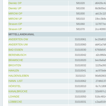
Diemitz OP
581020
d6426c42
Diemitz UP
581030
6b3b55e2
MIROW OP
581000
ab13c115
MIROW UP
581010
19cc3b9a
Strasen OP
581060
117877ec
Strasen UP
581070
2cc40997
MITTELLANDKANAL
ANDERTEN OW
31010061
bc20d819
ANDERTEN UW
31010060
dd41a7d6
BAD ESSEN
31010030
6760b547
BERENBUSCH
31010042
d2c8f60e
BRAMSCHE
31010020
bec8a6a5
BROXTEN
31010032
1125a391
HAHLEN
31010041
ac970eb0
HALDENSLEBEN
3101013
90d92801
HANN. LIST
31010062
27dfd137
HÖRSTEL
31010010
6c7c180f
KANALBRÜCKE
3101018
32b997c2
LOHNDE
31010050
516c4814
LÜBBECKE
31010031
c2aa9164