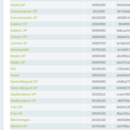
Fankel UP
26900300
583420a8
Grevenmacher OP
2610180
6e72bebf
Grevenmacher UP
26100200
69308142
Koblenz OP
26900880
3f64ff08
Koblenz UP
26900900
9dbcac54
Lehmen OP
26900680
d0abe01a
Lehmen UP
26900700
dc1bb420
Mehring AMS
26700100
4c1b6f17
Müden OP
26900480
a5c880a3
Müden UP
26900500
edc67ca3
Perl
26100100
c263ea53
Ruwer
26500150
abd34ee6
Sankt Aldegund OP
26900080
e4d6a271
Sankt Aldegund UP
26900100
20640279
Stadtbredimus OP
26100110
cceb7060
Stadtbredimus UP
26100130
dfdf753b
Trier OP
26500080
9d2b4126
Trier UP
26500100
3bec53ca
Wincheringen
26100140
bb5560fc
Wintrich OP
26700380
cb4789e4