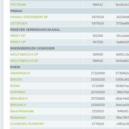
POTSDAM
580412
5e10e1e7
PINNAU
PINNAU-SPERRWERK BP
5970018
26259e8f
UETERSEN
5970016
575da86f
PAREYER VERBINDUNGSKANAL
PAREY EP
502300
25ca1bef
PAREY UP
587530
bafddcbf
RHEINSBERGER GEWÄSSER
WOLFSBRUCH OP
589000
4d00c13e
WOLFSBRUCH UP
589010
3d43a8d7
RHEIN
ANDERNACH
27100400
5735892a
BINGEN
25300200
0309cd61
BONN
2710080
593647aa
BOPPARD
25700500
2ff6379d
BRAUBACH
25700600
d6dc44d1
BREISACH
23300320
9da1ad2b
Basel-Rheinhalle
2310010
94f6eff1
Bodenheim
23900620
f6be7857
DUISBURG-RUHRORT
2770010
c0f51e35