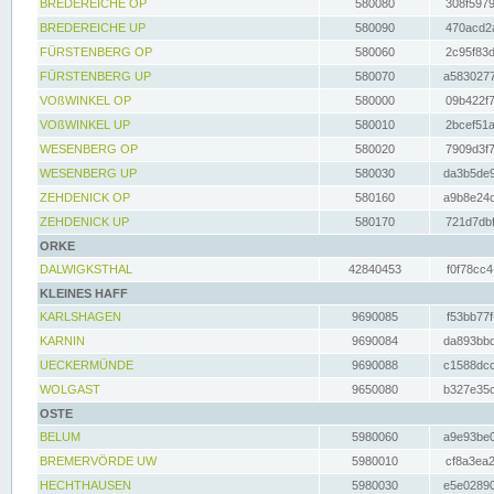
BREDEREICHE OP
580080
308f5979
BREDEREICHE UP
580090
470acd2a
FÜRSTENBERG OP
580060
2c95f83d
FÜRSTENBERG UP
580070
a5830277
VOßWINKEL OP
580000
09b422f7
VOßWINKEL UP
580010
2bcef51a
WESENBERG OP
580020
7909d3f7
WESENBERG UP
580030
da3b5de9
ZEHDENICK OP
580160
a9b8e24c
ZEHDENICK UP
580170
721d7dbf
ORKE
DALWIGKSTHAL
42840453
f0f78cc4
KLEINES HAFF
KARLSHAGEN
9690085
f53bb77f
KARNIN
9690084
da893bbd
UECKERMÜNDE
9690088
c1588dcc
WOLGAST
9650080
b327e35c
OSTE
BELUM
5980060
a9e93be0
BREMERVÖRDE UW
5980010
cf8a3ea2
HECHTHAUSEN
5980030
e5e02890