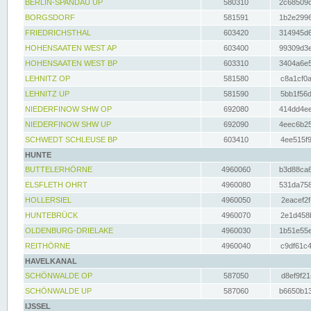
BERLIN-SPANDAU UP
580310
2c68509c
BORGSDORF
581591
1b2e2996
FRIEDRICHSTHAL
603420
314945d6
HOHENSAATEN WEST AP
603400
99309d3e
HOHENSAATEN WEST BP
603310
3404a6e5
LEHNITZ OP
581580
c8a1cf0a
LEHNITZ UP
581590
5bb1f56d
NIEDERFINOW SHW OP
692080
414dd4ee
NIEDERFINOW SHW UP
692090
4eec6b25
SCHWEDT SCHLEUSE BP
603410
4ee515f9
HUNTE
BUTTELERHÖRNE
4960060
b3d88ca6
ELSFLETH OHRT
4960080
531da758
HOLLERSIEL
4960050
2eacef2f
HUNTEBRÜCK
4960070
2e1d458b
OLDENBURG-DRIELAKE
4960030
1b51e55e
REITHÖRNE
4960040
c9df61c4
HAVELKANAL
SCHÖNWALDE OP
587050
d8ef9f21
SCHÖNWALDE UP
587060
b6650b13
IJSSEL