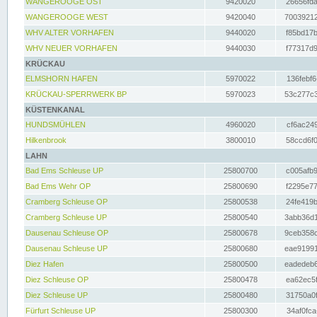
WANGEROOGE OST
9420020
26656fda
WANGEROOGE WEST
9420040
70039212
WHV ALTER VORHAFEN
9440020
f85bd17b
WHV NEUER VORHAFEN
9440030
f77317d9
KRÜCKAU
ELMSHORN HAFEN
5970022
136febf6
KRÜCKAU-SPERRWERK BP
5970023
53c277c3
KÜSTENKANAL
HUNDSMÜHLEN
4960020
cf6ac249
Hilkenbrook
3800010
58ccd6f0
LAHN
Bad Ems Schleuse UP
25800700
c005afb9
Bad Ems Wehr OP
25800690
f2295e77
Cramberg Schleuse OP
25800538
24fe419b
Cramberg Schleuse UP
25800540
3abb36d1
Dausenau Schleuse OP
25800678
9ceb358c
Dausenau Schleuse UP
25800680
eae91991
Diez Hafen
25800500
eadedeb6
Diez Schleuse OP
25800478
ea62ec5f
Diez Schleuse UP
25800480
31750a0f
Fürfurt Schleuse UP
25800300
34af0fca