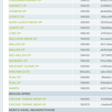
FINDENWIRUNSHIER OP
596410
a5902c55
GARWITZ UP
596230
12499527
GRABOW OP
596330
db4a69b2
GÜRITZ OP
596350
956ce5ff
KLEIN LAASCH WEHR OP
596300
25530a3e
LEWITZ OP
596250
7bbd90ad
LÜBZ OP
596140
d75442cf
MALCHOW WEHR OP
596200
bccaacb3
MALLISS OP
596390
497c29ee
MALLISS UP
596400
a64918a6
NEU KALLISS OP
596430
30739ff3
NEUBURG OP
596160
541c508a
NEUSTADT GLEWE OP
596280
c4381eb3
PARCHIM GÜTE
5961801
3dec3921
PLAU OP
596080
3ffddb2c
PLAU UP
596090
506e6b03
WAREN
596030
bd317edd
MÜGGELSPREE
GROSSE TRÄNKE WEHR OP
582660
81630fdd
GROSSE TRÄNKE WEHR UP
582670
cfad4ee5
MÜRITZ-HAVEL-WASSERSTRASSE