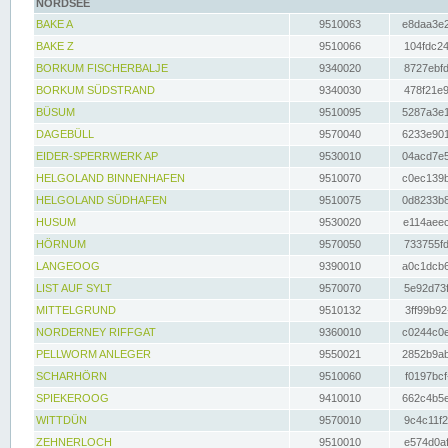
NORDSEE
BAKE A
9510063
e8daa3e2
BAKE Z
9510066
104fdc24
BORKUM FISCHERBALJE
9340020
8727ebfd
BORKUM SÜDSTRAND
9340030
478f21e9
BÜSUM
9510095
5287a3e1
DAGEBÜLL
9570040
6233e901
EIDER-SPERRWERK AP
9530010
04acd7e5
HELGOLAND BINNENHAFEN
9510070
c0ec139b
HELGOLAND SÜDHAFEN
9510075
0d8233b8
HUSUM
9530020
e114aeec
HÖRNUM
9570050
733755fd
LANGEOOG
9390010
a0c1dcb6
LIST AUF SYLT
9570070
5e92d73f
MITTELGRUND
9510132
3ff99b92
NORDERNEY RIFFGAT
9360010
c0244c0e
PELLWORM ANLEGER
9550021
2852b9ab
SCHARHÖRN
9510060
f0197bcf
SPIEKEROOG
9410010
662c4b5e
WITTDÜN
9570010
9c4c11f2
ZEHNERLOCH
9510010
e574d0af