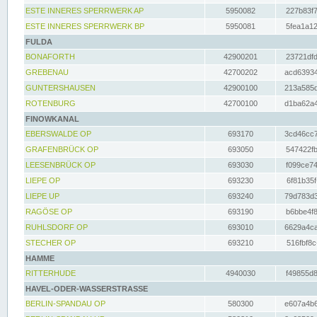
ESTE INNERES SPERRWERK AP
5950082
227b83f7
ESTE INNERES SPERRWERK BP
5950081
5fea1a12
FULDA
BONAFORTH
42900201
23721dfd
GREBENAU
42700202
acd63934
GUNTERSHAUSEN
42900100
213a585d
ROTENBURG
42700100
d1ba62a4
FINOWKANAL
EBERSWALDE OP
693170
3cd46cc7
GRAFENBRÜCK OP
693050
547422fb
LEESENBRÜCK OP
693030
f099ce74
LIEPE OP
693230
6f81b35f
LIEPE UP
693240
79d783d3
RAGÖSE OP
693190
b6bbe4f8
RUHLSDORF OP
693010
6629a4ca
STECHER OP
693210
516fbf8c
HAMME
RITTERHUDE
4940030
f49855d8
HAVEL-ODER-WASSERSTRASSE
BERLIN-SPANDAU OP
580300
e607a4b6