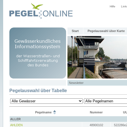
Hilfe
Link
Start
Pegelauswahl über Karte
Newsletter
Pegelauswahl über Tabelle
Pegelname
Nummer
UU
ALLER
AHLDEN
48900102
522286e2