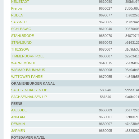
NEUSTADT
9610080
3f0b6b74
Prerow
9650027
7d50c68c
RUDEN
9690077
1fa822e6
SASSNITZ
9670065
9e7b2a4d
SCHLESWIG
9610040
09370c05
STAHLBRODE
9650070
340707f4
STRALSUND
9650043
b9163121
THIESSOW
9670067
d1c9bb3c
TIMMENDORF POEL
9630007
d22c341b
WARNEMÜNDE
9640015
220ff4c6
WISMAR-BAUMHAUS
9630008
95a0ab45
WITTOWER FÄHRE
9670055
4b348b56
ORANIENBURGER KANAL
SACHSENHAUSEN OP
580240
adbd3144
SACHSENHAUSEN UP
581840
0a6fe221
PEENE
AALBUDE
9660009
8ba772ed
ANKLAM
9660001
22fd01e0
DEMMIN
9660007
b7e238e8
JARMEN
9660005
a3328262
POTSDAMER HAVEL