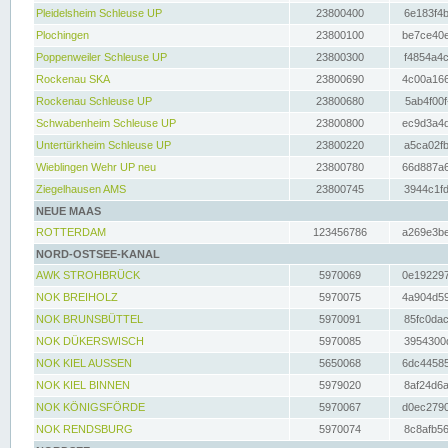
Pleidelsheim Schleuse UP
23800400
6e183f4b
Plochingen
23800100
be7ce40e
Poppenweiler Schleuse UP
23800300
f4854a4c
Rockenau SKA
23800690
4c00a166
Rockenau Schleuse UP
23800680
5ab4f00f
Schwabenheim Schleuse UP
23800800
ec9d3a4d
Untertürkheim Schleuse UP
23800220
a5ca02fb
Wieblingen Wehr UP neu
23800780
66d887a6
Ziegelhausen AMS
23800745
3944c1fd
NEUE MAAS
ROTTERDAM
123456786
a269e3be
NORD-OSTSEE-KANAL
AWK STROHBRÜCK
5970069
0e192297
NOK BREIHOLZ
5970075
4a904d59
NOK BRUNSBÜTTEL
5970091
85fc0dac
NOK DÜKERSWISCH
5970085
3954300d
NOK KIEL AUSSEN
5650068
6dc44585
NOK KIEL BINNEN
5979020
8af24d6a
NOK KÖNIGSFÖRDE
5970067
d0ec2790
NOK RENDSBURG
5970074
8c8afb56