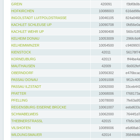
GREIN
420091
f3bf0b0b
HOFKIRCHEN
10088003
616dd98e
INGOLSTADT LUITPOLDSTRASSE
10046105
824a046b
KACHLET SCHLEUSE UP
10090708
0fd56e0a
KACHLET WEHR UP
10090408
560cf185
KELHEIM DONAU
10053009
296fc6d4
KELHEIMWINZER
10054500
c9409937
KIENSTOCK
42011
56178f74
KORNEUBURG
42013
ff44be4a
MAUTHAUSEN
42009
6b002fef
OBERNDORF
10056302
e476bcad
PASSAU DONAU
10091008
9f12c405
PASSAU ILZSTADT
10092000
33ceb441
PFATTER
10068006
f768173a
PFELLING
10078000
7fe63a95
REGENSBURG EISERNE BRÜCKE
10061007
eebd633a
SCHWABELWEIS
10062000
7644f1d7
THEBNERSTRASSL
42015
f7b5c3d3
VILSHOFEN
10089006
e6d68ab7
WILDUNGSMAUER
42014
35846b8b