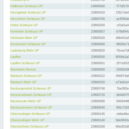
Heilbronn Schleuse UP
23800560
f77df170
Hessigheim Schleuse UP
23800420
23517de9
Hirschhorn Schleuse UP
23800700
acf505dd
Hofen Schleuse UP
23800260
cf2af1a4
Horkheim Schleuse UP
23800557
b76bf04c
Horkheim Wehr UP
23800520
d9b441a5
Kochendorf Schleuse UP
23800600
8f695e71
Ladenburg Wehr UP
23800820
70cee7df
Lauffen
23800500
8559d1a0
Lauffen Schleuse UP
23800501
2f7cb553
Mannheim Neckar
23800900
25582d3f
Marbach Schleuse UP
23800322
456974a8
Marbach Wehr UP
23800320
a73a9cb4
Neckargemünd Schleuse UP
23800740
7be3ff2e
Neckarsteinach Schleuse UP
23800720
d64d07f7
Neckarsulm Wehr UP
23800580
845944f8
Neckarzimmern Schleuse UP
23800640
f00c7183
Oberesslingen Schleuse UP
23800145
cbfae6bc
Oberesslingen Wehr UP
23800140
9de0843a
Obertürkheim Schleuse UP
23800200
80e002d8