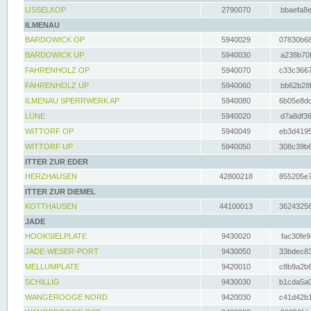
IJSSELKOP
2790070
bbaefa8e
ILMENAU
BARDOWICK OP
5940029
07830b68
BARDOWICK UP
5940030
a238b70f
FAHRENHOLZ OP
5940070
c33c3667
FAHRENHOLZ UP
5940060
bb62b28f
ILMENAU SPERRWERK AP
5940080
6b05e8dc
LÜNE
5940020
d7a8df36
WITTORF OP
5940049
eb3d4195
WITTORF UP
5940050
308c39b6
ITTER ZUR EDER
HERZHAUSEN
42800218
855205e7
ITTER ZUR DIEMEL
KOTTHAUSEN
44100013
36243256
JADE
HOOKSIELPLATE
9430020
fac30fe9
JADE-WESER-PORT
9430050
33bdec83
MELLUMPLATE
9420010
c8b9a2b6
SCHILLIG
9430030
b1cda5a0
WANGEROOGE NORD
9420030
c41d42b1