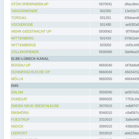
STÖR-SPERRWERK AP
5970041
d9acdbec
TANGERMÜNDE
502350
13e91b77
TORGAU
501261
83bbaedb
VOCKERODE
501480
ae93f2a5
WEHR GEESTHACHT UP
5930062
0f7f58a8
WITTENBERG
501420
070b1eb4
WITTENBERGE
503050
cbf3cd49
ZOLLENSPIEKER
5930090
3de8ea26
ELBE-LÜBECK-KANAL
BÜSSAU UP
9669040
bf7bb8e8
DONNERSCHLEUSE OP
9660049
45634232
MÖLLN
9660050
46644438
EMS
DALUM
3550040
ad357e52
DUKEGAT
3990020
7753c1fa
EMDEN NEUE SEESCHLEUSE
3970010
edfdf747
EMSHÖRN
9340010
c8af067c
FUESTRUP
3310010
3a8ed45f
KNOCK
3990010
438b565e
LEERORT
3910010
abb23dad