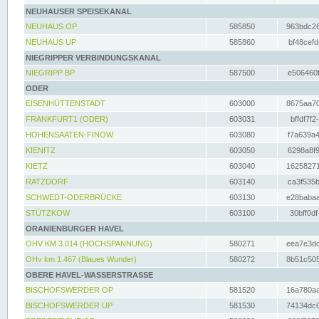
NEUHAUSER SPEISEKANAL
NEUHAUS OP
585850
963bdc26
NEUHAUS UP
585860
bf48cefd
NIEGRIPPER VERBINDUNGSKANAL
NIEGRIPP BP
587500
e506460f
ODER
EISENHÜTTENSTADT
603000
8675aa70
FRANKFURT1 (ODER)
603031
bffdf7f2
HOHENSAATEN-FINOW
603080
f7a639a4
KIENITZ
603050
6298a8f9
KIETZ
603040
16258271
RATZDORF
603140
ca3f535b
SCHWEDT-ODERBRÜCKE
603130
e28babaa
STÜTZKOW
603100
30bff0df
ORANIENBURGER HAVEL
OHV KM 3.014 (HOCHSPANNUNG)
580271
eea7e3dc
OHv km 1.467 (Blaues Wunder)
580272
8b51c505
OBERE HAVEL-WASSERSTRASSE
BISCHOFSWERDER OP
581520
16a780aa
BISCHOFSWERDER UP
581530
74134dc6