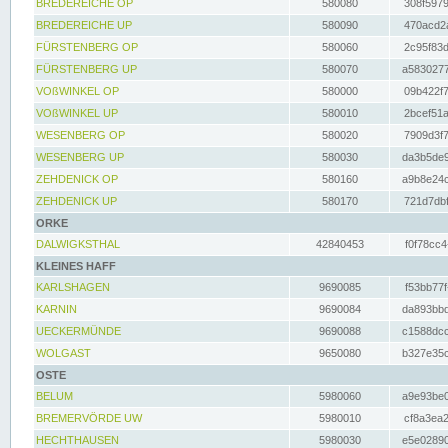
BREDEREICHE OP
580080
308f5979
BREDEREICHE UP
580090
470acd2a
FÜRSTENBERG OP
580060
2c95f83d
FÜRSTENBERG UP
580070
a5830277
VOßWINKEL OP
580000
09b422f7
VOßWINKEL UP
580010
2bcef51a
WESENBERG OP
580020
7909d3f7
WESENBERG UP
580030
da3b5de9
ZEHDENICK OP
580160
a9b8e24c
ZEHDENICK UP
580170
721d7dbf
ORKE
DALWIGKSTHAL
42840453
f0f78cc4
KLEINES HAFF
KARLSHAGEN
9690085
f53bb77f
KARNIN
9690084
da893bbd
UECKERMÜNDE
9690088
c1588dcc
WOLGAST
9650080
b327e35c
OSTE
BELUM
5980060
a9e93be0
BREMERVÖRDE UW
5980010
cf8a3ea2
HECHTHAUSEN
5980030
e5e02890