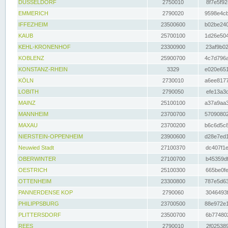
DÜSSELDORF
2750010
8f7e5f92
EMMERICH
2790020
9598e4cb
IFFEZHEIM
23500600
b02be240
KAUB
25700100
1d26e504
KEHL-KRONENHOF
23300900
23af9b02
KOBLENZ
25900700
4c7d796a
KONSTANZ-RHEIN
3329
e020e651
KÖLN
2730010
a6ee8177
LOBITH
2790050
efe13a3d
MAINZ
25100100
a37a9aa3
MANNHEIM
23700700
57090802
MAXAU
23700200
b6c6d5c8
NIERSTEIN-OPPENHEIM
23900600
d28e7ed1
Neuwied Stadt
27100370
dc407f1e
OBERWINTER
27100700
b45359df
OESTRICH
25100300
665be0fe
OTTENHEIM
23300800
787e5d63
PANNERDENSE KOP
2790060
3046493f
PHILIPPSBURG
23700500
88e972e1
PLITTERSDORF
23500700
6b774802
REES
2790010
2f025389