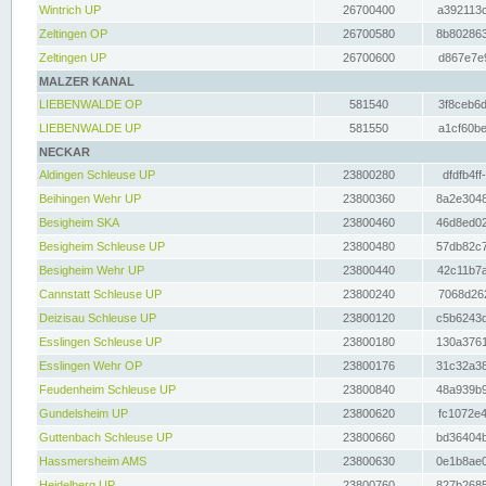
Wintrich UP
26700400
a392113c
Zeltingen OP
26700580
8b802863
Zeltingen UP
26700600
d867e7e9
MALZER KANAL
LIEBENWALDE OP
581540
3f8ceb6d
LIEBENWALDE UP
581550
a1cf60be
NECKAR
Aldingen Schleuse UP
23800280
dfdfb4ff
Beihingen Wehr UP
23800360
8a2e3048
Besigheim SKA
23800460
46d8ed02
Besigheim Schleuse UP
23800480
57db82c7
Besigheim Wehr UP
23800440
42c11b7a
Cannstatt Schleuse UP
23800240
7068d262
Deizisau Schleuse UP
23800120
c5b6243d
Esslingen Schleuse UP
23800180
130a3761
Esslingen Wehr OP
23800176
31c32a38
Feudenheim Schleuse UP
23800840
48a939b9
Gundelsheim UP
23800620
fc1072e4
Guttenbach Schleuse UP
23800660
bd36404b
Hassmersheim AMS
23800630
0e1b8ae0
Heidelberg UP
23800760
827b2685