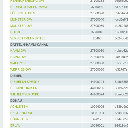
HENRICHENBURG UW
27700133
e6b68bc2
HERBRUM HAFENDAMM
3770030
8177a148
LÜDINGHAUSEN
27800020
f5bc4a51
MÜNSTER OW
27800040
ccd3e8f1
MÜNSTER UW
27800030
ed260406
RHEDE
3770040
16508b11
VERSEN TRENNSPITZE
25463
0024cc40
DATTELN-HAMM-KANAL
HAMM OW
27800060
4dbce62d
HAMM UW
27800080
4ef9dd9c
WALTROP
27800090
facc5c16
WERRIES OW
27800050
d31767ef
DIEMEL
DIEMELTALSPERRE
44100104
5cdc6555
HELMINGHAUSEN
44100206
33092c28
WILHELMSBRÜCKE
44100024
7deedc21
DONAU
ACHLEITEN
10094006
c389c9e2
DEGGENDORF
10081004
53d40547
DÜRNSTEIN
42012
ce4e3050
ERLAU
10096001
99619dc5