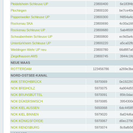
Pleidelsheim Schleuse UP
23800400
6e183f4b
Plochingen
23800100
be7ce40e
Poppenweiler Schleuse UP
23800300
f4854a4c
Rockenau SKA
23800690
4c00a166
Rockenau Schleuse UP
23800680
5ab4f00f
Schwabenheim Schleuse UP
23800800
ec9d3a4d
Untertürkheim Schleuse UP
23800220
a5ca02fb
Wieblingen Wehr UP neu
23800780
66d887a6
Ziegelhausen AMS
23800745
3944c1fd
NEUE MAAS
ROTTERDAM
123456786
a269e3be
NORD-OSTSEE-KANAL
AWK STROHBRÜCK
5970069
0e192297
NOK BREIHOLZ
5970075
4a904d59
NOK BRUNSBÜTTEL
5970091
85fc0dac
NOK DÜKERSWISCH
5970085
3954300d
NOK KIEL AUSSEN
5650068
6dc44585
NOK KIEL BINNEN
5979020
8af24d6a
NOK KÖNIGSFÖRDE
5970067
d0ec2790
NOK RENDSBURG
5970074
8c8afb56