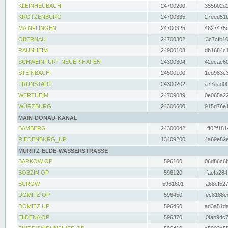
KLEINHEUBACH
24700200
355b02d2
KROTZENBURG
24700335
27eed51b
MAINFLINGEN
24700325
4627475d
OBERNAU
24700302
3c7cfb10
RAUNHEIM
24900108
db1684c1
SCHWEINFURT NEUER HAFEN
24300304
42ecae60
STEINBACH
24500100
1ed983c3
TRUNSTADT
24300202
a77aad00
WERTHEIM
24709089
0e065a22
WÜRZBURG
24300600
915d76e1
MAIN-DONAU-KANAL
BAMBERG
24300042
ff02f181
RIEDENBURG_UP
13409200
4a69e82e
MÜRITZ-ELDE-WASSERSTRASSE
BARKOW OP
596100
06d86c6b
BOBZIN OP
596120
faefa284
BUROW
5961601
a68cf527
DÖMITZ OP
596450
ec8188ee
DÖMITZ UP
596460
ad3a51da
ELDENA OP
596370
0fab94c7