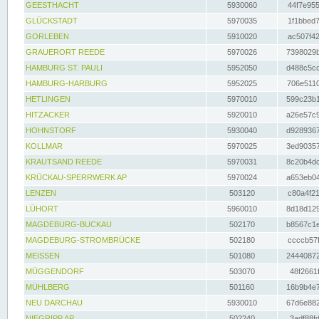
GEESTHACHT
5930060
44f7e955
GLÜCKSTADT
5970035
1f1bbed7
GORLEBEN
5910020
ac507f42
GRAUERORT REEDE
5970026
7398029b
HAMBURG ST. PAULI
5952050
d488c5cc
HAMBURG-HARBURG
5952025
706e5110
HETLINGEN
5970010
599c23b1
HITZACKER
5920010
a26e57c9
HOHNSTORF
5930040
d9289367
KOLLMAR
5970025
3ed90357
KRAUTSAND REEDE
5970031
8c20b4dc
KRÜCKAU-SPERRWERK AP
5970024
a653eb04
LENZEN
503120
c80a4f21
LÜHORT
5960010
8d18d129
MAGDEBURG-BUCKAU
502170
b8567c1e
MAGDEBURG-STROMBRÜCKE
502180
ccccb57f
MEISSEN
501080
24440872
MÜGGENDORF
503070
48f2661f
MÜHLBERG
501160
16b9b4e7
NEU DARCHAU
5930010
67d6e882
NIEGRIPP AP
502240
3adf88fd