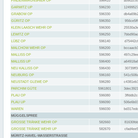
FINDENWIRUNSHIER OP
596410
a5902c55
GARWITZ UP
596230
12499527
GRABOW OP
596330
db4a69b2
GÜRITZ OP
596350
956ce5ff
KLEIN LAASCH WEHR OP
596300
25530a3e
LEWITZ OP
596250
7bbd90ad
LÜBZ OP
596140
d75442cf
MALCHOW WEHR OP
596200
bccaacb3
MALLISS OP
596390
497c29ee
MALLISS UP
596400
a64918a6
NEU KALLISS OP
596430
30739ff3
NEUBURG OP
596160
541c508a
NEUSTADT GLEWE OP
596280
c4381eb3
PARCHIM GÜTE
5961801
3dec3921
PLAU OP
596080
3ffddb2c
PLAU UP
596090
506e6b03
WAREN
596030
bd317edd
MÜGGELSPREE
GROSSE TRÄNKE WEHR OP
582660
81630fdd
GROSSE TRÄNKE WEHR UP
582670
cfad4ee5
MÜRITZ-HAVEL-WASSERSTRASSE