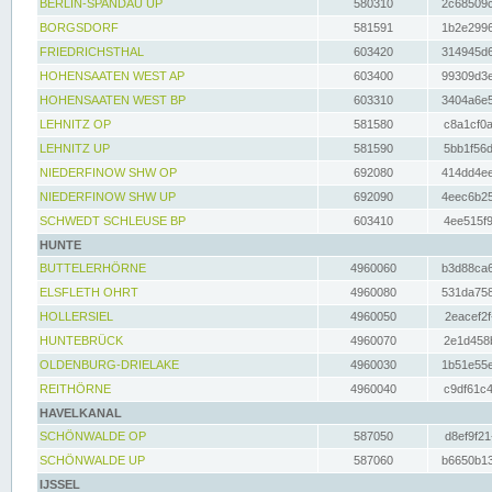
BERLIN-SPANDAU UP
580310
2c68509c
BORGSDORF
581591
1b2e2996
FRIEDRICHSTHAL
603420
314945d6
HOHENSAATEN WEST AP
603400
99309d3e
HOHENSAATEN WEST BP
603310
3404a6e5
LEHNITZ OP
581580
c8a1cf0a
LEHNITZ UP
581590
5bb1f56d
NIEDERFINOW SHW OP
692080
414dd4ee
NIEDERFINOW SHW UP
692090
4eec6b25
SCHWEDT SCHLEUSE BP
603410
4ee515f9
HUNTE
BUTTELERHÖRNE
4960060
b3d88ca6
ELSFLETH OHRT
4960080
531da758
HOLLERSIEL
4960050
2eacef2f
HUNTEBRÜCK
4960070
2e1d458b
OLDENBURG-DRIELAKE
4960030
1b51e55e
REITHÖRNE
4960040
c9df61c4
HAVELKANAL
SCHÖNWALDE OP
587050
d8ef9f21
SCHÖNWALDE UP
587060
b6650b13
IJSSEL