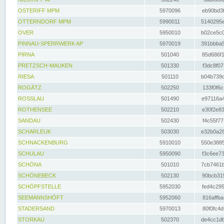
OSTERIFF MPM
5970096
eb90bd3f
OTTERNDORF MPM
5990011
5140295e
OVER
5950010
b02ce5c0
PINNAU-SPERRWERK AP
5970019
391bbba5
PIRNA
501040
85d686f1
PRETZSCH-MAUKEN
501330
f3dc8f07
RIESA
501110
b04b739d
ROGÄTZ
502250
133f0f6c
ROSSLAU
501490
e97116a4
ROTHENSEE
502210
e30f2e83
SANDAU
502430
f4c55f77
SCHARLEUK
503030
e32b0a28
SCHNACKENBURG
5910010
550e3885
SCHULAU
5950090
f3c6ee73
SCHÖNA
501010
7cb7461b
SCHÖNEBECK
502130
90bcb315
SCHÖPFSTELLE
5952030
fed4c295
SEEMANNSHÖFT
5952060
816affba
STADERSAND
5970013
80f0fc4d
STORKAU
502370
de4cc1db