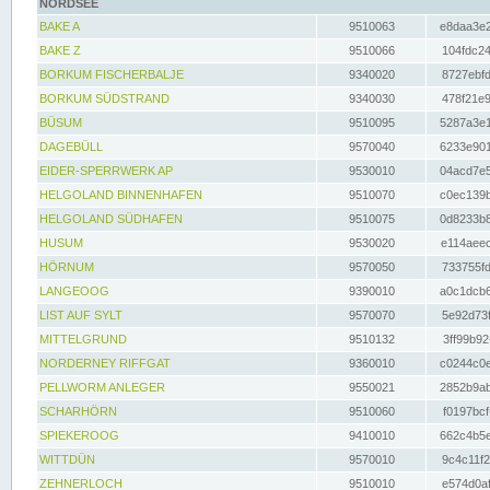
NORDSEE
BAKE A
9510063
e8daa3e2
BAKE Z
9510066
104fdc24
BORKUM FISCHERBALJE
9340020
8727ebfd
BORKUM SÜDSTRAND
9340030
478f21e9
BÜSUM
9510095
5287a3e1
DAGEBÜLL
9570040
6233e901
EIDER-SPERRWERK AP
9530010
04acd7e5
HELGOLAND BINNENHAFEN
9510070
c0ec139b
HELGOLAND SÜDHAFEN
9510075
0d8233b8
HUSUM
9530020
e114aeec
HÖRNUM
9570050
733755fd
LANGEOOG
9390010
a0c1dcb6
LIST AUF SYLT
9570070
5e92d73f
MITTELGRUND
9510132
3ff99b92
NORDERNEY RIFFGAT
9360010
c0244c0e
PELLWORM ANLEGER
9550021
2852b9ab
SCHARHÖRN
9510060
f0197bcf
SPIEKEROOG
9410010
662c4b5e
WITTDÜN
9570010
9c4c11f2
ZEHNERLOCH
9510010
e574d0af