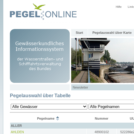
Hilfe
Link
Start
Pegelauswahl über Karte
Newsletter
Pegelauswahl über Tabelle
Pegelname
Nummer
UU
ALLER
AHLDEN
48900102
522286e2