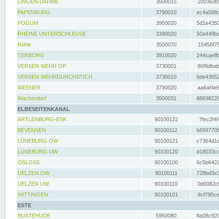
LINGEN-DARME
3500015
200363fc
PAPENBURG
3790010
ec4a598d
POGUM
3950020
5d1e4350
RHEINE UNTERSCHLEUSE
3390020
50a449ba
Rühle
3500070
15456f75
TERBORG
3910020
244cae8b
VERSEN WEHR OP
3730001
86f8dbab
VERSEN WEHRDURCHSTICH
3730010
6de43652
WEENER
3790020
aa6af4e6
Wachendorf
3500031
88698229
ELBESEITENKANAL
ARTLENBURG-ESK
90100122
7fec2f4f
BEVENSEN
90100112
b8997708
LÜNEBURG OW
90100121
c7364d1e
LÜNEBURG UW
90100120
d18033cd
OSLOSS
90100100
6c5b6422
UELZEN OW
90100111
728bd3e3
UELZEN UW
90100110
0d0082cf
WITTINGEN
90100101
9cf795ce
ESTE
BUXTEHUDE
5950080
8a08c920