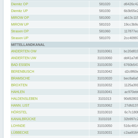
Diemitz OP
581020
d6426c42
Diemitz UP
581030
6b3b55e2
MIROW OP
581000
ab13c115
MIROW UP
581010
19cc3b9a
Strasen OP
581060
117877ec
Strasen UP
581070
2cc40997
MITTELLANDKANAL
ANDERTEN OW
31010061
bc20d819
ANDERTEN UW
31010060
dd41a7d6
BAD ESSEN
31010030
6760b547
BERENBUSCH
31010042
d2c8f60e
BRAMSCHE
31010020
bec8a6a5
BROXTEN
31010032
1125a391
HAHLEN
31010041
ac970eb0
HALDENSLEBEN
3101013
90d92801
HANN. LIST
31010062
27dfd137
HÖRSTEL
31010010
6c7c180f
KANALBRÜCKE
3101018
32b997c2
LOHNDE
31010050
516c4814
LÜBBECKE
31010031
c2aa9164