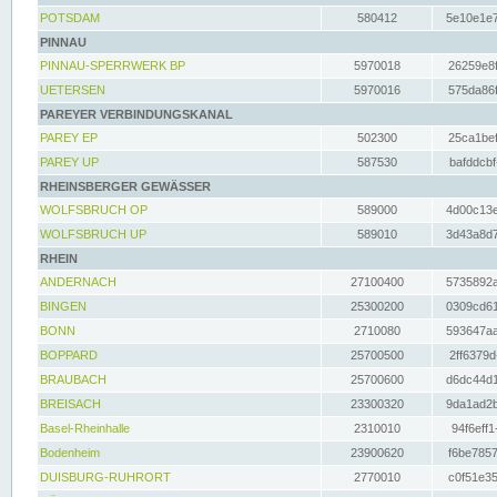
POTSDAM
580412
5e10e1e7
PINNAU
PINNAU-SPERRWERK BP
5970018
26259e8f
UETERSEN
5970016
575da86f
PAREYER VERBINDUNGSKANAL
PAREY EP
502300
25ca1bef
PAREY UP
587530
bafddcbf
RHEINSBERGER GEWÄSSER
WOLFSBRUCH OP
589000
4d00c13e
WOLFSBRUCH UP
589010
3d43a8d7
RHEIN
ANDERNACH
27100400
5735892a
BINGEN
25300200
0309cd61
BONN
2710080
593647aa
BOPPARD
25700500
2ff6379d
BRAUBACH
25700600
d6dc44d1
BREISACH
23300320
9da1ad2b
Basel-Rheinhalle
2310010
94f6eff1
Bodenheim
23900620
f6be7857
DUISBURG-RUHRORT
2770010
c0f51e35