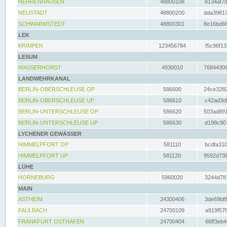
HERRENHAUSEN
48800108
8134af78
NEUSTADT
48800200
dda39817
SCHWARMSTEDT
48800301
8e16bd66
LEK
KRIMPEN
123456784
f5c96f13
LESUM
WASSERHORST
4930010
76844306
LANDWEHRKANAL
BERLIN-OBERSCHLEUSE OP
586600
24ce3282
BERLIN-OBERSCHLEUSE UP
586610
c42ad3df
BERLIN-UNTERSCHLEUSE OP
586620
503ad891
BERLIN-UNTERSCHLEUSE UP
586630
d198c901
LYCHENER GEWÄSSER
HIMMELPFORT OP
581110
bcdfa310
HIMMELPFORT UP
581120
9592d736
LÜHE
HORNEBURG
5960020
3244d787
MAIN
ASTHEIM
24300406
3de69bf8
FAULBACH
24700109
a919f57f
FRANKFURT OSTHAFEN
24700404
66ff3eb4