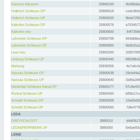
Giessen Klärwerk
25800100
4b386a6a
Hollerich Schleuse OP
25800618
cedc9b0c
Hollerich Schleuse UP
25800620
9beb7290
Kalkofen Schleuse OP
25800578
a7034573
Kalkofen neu
25800600
64f735fd
Lahnstein Schleuse OP
25800798
664d68ea
Lahnstein Schleuse UP
25800800
6b6b31e2
Leun neu
25800200
32807065
Limburg Schleuse UP
25800440
89038b42
Marburg
25830056
4e7a6cfa
Nassau Schleuse OP
25800638
29cb44a2
Nassau Schleuse UP
25800640
3a90a346
Niederbiel Schleuse Kanal OP
25800177
57c8e437
Runkel Schleuse UP
25800400
b85b17cc
Scheidt Schleuse OP
25800558
15a50d2b
Scheidt Schleuse UP
25800560
7dfe4776
LEDA
DREYSCHLOOT
3880010
d4df3617
LEDASPERRWERK UP
3880050
5e6ae93a
LEINE