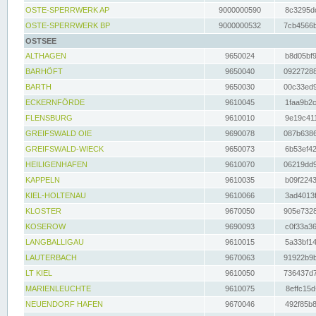
OSTE-SPERRWERK AP
9000000590
8c3295dc
OSTE-SPERRWERK BP
9000000532
7cb4566b
OSTSEE
ALTHAGEN
9650024
b8d05bf9
BARHÖFT
9650040
09227288
BARTH
9650030
00c33ed9
ECKERNFÖRDE
9610045
1faa9b2c
FLENSBURG
9610010
9e19c411
GREIFSWALD OIE
9690078
087b6386
GREIFSWALD-WIECK
9650073
6b53ef42
HEILIGENHAFEN
9610070
06219dd9
KAPPELN
9610035
b09f2243
KIEL-HOLTENAU
9610066
3ad4013f
KLOSTER
9670050
905e7328
KOSEROW
9690093
c0f33a36
LANGBALLIGAU
9610015
5a33bf14
LAUTERBACH
9670063
91922b9b
LT KIEL
9610050
736437d7
MARIENLEUCHTE
9610075
8effc15d
NEUENDORF HAFEN
9670046
492f85b8