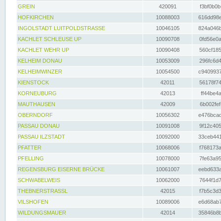
GREIN
420091
f3bf0b0b
HOFKIRCHEN
10088003
616dd98e
INGOLSTADT LUITPOLDSTRASSE
10046105
824a046b
KACHLET SCHLEUSE UP
10090708
0fd56e0a
KACHLET WEHR UP
10090408
560cf185
KELHEIM DONAU
10053009
296fc6d4
KELHEIMWINZER
10054500
c9409937
KIENSTOCK
42011
56178f74
KORNEUBURG
42013
ff44be4a
MAUTHAUSEN
42009
6b002fef
OBERNDORF
10056302
e476bcad
PASSAU DONAU
10091008
9f12c405
PASSAU ILZSTADT
10092000
33ceb441
PFATTER
10068006
f768173a
PFELLING
10078000
7fe63a95
REGENSBURG EISERNE BRÜCKE
10061007
eebd633a
SCHWABELWEIS
10062000
7644f1d7
THEBNERSTRASSL
42015
f7b5c3d3
VILSHOFEN
10089006
e6d68ab7
WILDUNGSMAUER
42014
35846b8b