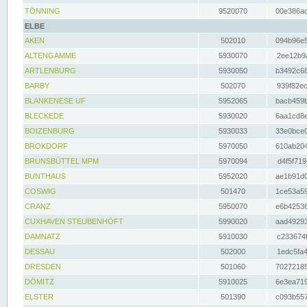
TÖNNING
9520070
00e386ac
ELBE
AKEN
502010
094b96e5
ALTENGAMME
5930070
2ee12b9a
ARTLENBURG
5930050
b3492c68
BARBY
502070
939f82ec
BLANKENESE UF
5952065
bacb459b
BLECKEDE
5930020
6aa1cd8e
BOIZENBURG
5930033
33e0bce0
BROKDORF
5970050
610ab204
BRUNSBÜTTEL MPM
5970094
d4f5f719
BUNTHAUS
5952020
ae1b91d0
COSWIG
501470
1ce53a59
CRANZ
5950070
e6b42536
CUXHAVEN STEUBENHÖFT
5990020
aad49293
DAMNATZ
5910030
c233674f
DESSAU
502000
1edc5fa4
DRESDEN
501060
70272185
DÖMITZ
5910025
6e3ea719
ELSTER
501390
c093b557