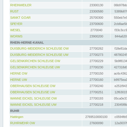
RHEINWEILER
23300130
06b978dd
RUST
23300580
5389b878
SANKT GOAR
25700300
550eb7e9
SPEYER
23700600
2cb8ae5b
WESEL
2770040
f33c3cc9
WORMS
23900200
844a620f
RHEIN-HERNE-KANAL
DUISBURG-MEIDERICH SCHLEUSE OW
27700262
f18e81da
DUISBURG-MEIDERICH SCHLEUSE UW
27700273
48780245
GELSENKIRCHEN SCHLEUSE OW
27700229
5b9f8134
GELSENKIRCHEN SCHLEUSE UW
27700230
427318d0
HERNE OW
27700150
ac6c4362
HERNE UW
27700160
b9975ea1
OBERHAUSEN SCHLEUSE OW
27700240
e251f943
OBERHAUSEN SCHLEUSE UW
27700251
12f63015
WANNE EICKEL SCHLEUSE OW
27700193
05ca0e33
WANNE EICKEL SCHLEUSE UW
27700218
23045f8b
RUHR
Hattingen
2769510000100
c0594fb5
RUHRWEHR OW
27600090
12a3037f