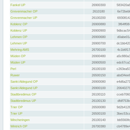
Fankel UP
26900300
583420a8
Grevenmacher OP
2610180
6e72bebf
Grevenmacher UP
26100200
69308142
Koblenz OP
26900880
3f64ff08
Koblenz UP
26900900
9dbcac54
Lehmen OP
26900680
d0abe01a
Lehmen UP
26900700
dc1bb420
Mehring AMS
26700100
4c1b6f17
Müden OP
26900480
a5c880a3
Müden UP
26900500
edc67ca3
Perl
26100100
c263ea53
Ruwer
26500150
abd34ee6
Sankt Aldegund OP
26900080
e4d6a271
Sankt Aldegund UP
26900100
20640279
Stadtbredimus OP
26100110
cceb7060
Stadtbredimus UP
26100130
dfdf753b
Trier OP
26500080
9d2b4126
Trier UP
26500100
3bec53ca
Wincheringen
26100140
bb5560fc
Wintrich OP
26700380
cb4789e4