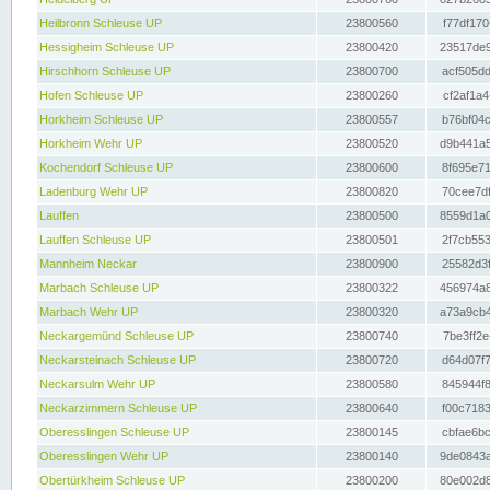
Heilbronn Schleuse UP
23800560
f77df170
Hessigheim Schleuse UP
23800420
23517de9
Hirschhorn Schleuse UP
23800700
acf505dd
Hofen Schleuse UP
23800260
cf2af1a4
Horkheim Schleuse UP
23800557
b76bf04c
Horkheim Wehr UP
23800520
d9b441a5
Kochendorf Schleuse UP
23800600
8f695e71
Ladenburg Wehr UP
23800820
70cee7df
Lauffen
23800500
8559d1a0
Lauffen Schleuse UP
23800501
2f7cb553
Mannheim Neckar
23800900
25582d3f
Marbach Schleuse UP
23800322
456974a8
Marbach Wehr UP
23800320
a73a9cb4
Neckargemünd Schleuse UP
23800740
7be3ff2e
Neckarsteinach Schleuse UP
23800720
d64d07f7
Neckarsulm Wehr UP
23800580
845944f8
Neckarzimmern Schleuse UP
23800640
f00c7183
Oberesslingen Schleuse UP
23800145
cbfae6bc
Oberesslingen Wehr UP
23800140
9de0843a
Obertürkheim Schleuse UP
23800200
80e002d8