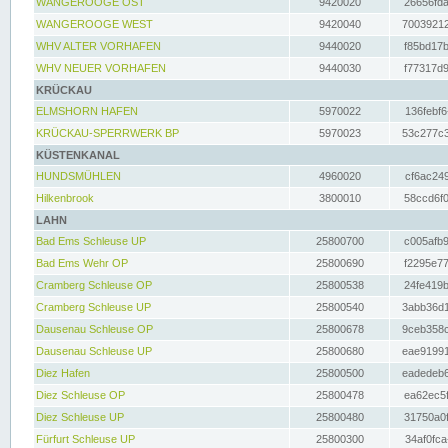
WANGEROOGE OST
9420020
26656fda
WANGEROOGE WEST
9420040
70039212
WHV ALTER VORHAFEN
9440020
f85bd17b
WHV NEUER VORHAFEN
9440030
f77317d9
KRÜCKAU
ELMSHORN HAFEN
5970022
136febf6
KRÜCKAU-SPERRWERK BP
5970023
53c277c3
KÜSTENKANAL
HUNDSMÜHLEN
4960020
cf6ac249
Hilkenbrook
3800010
58ccd6f0
LAHN
Bad Ems Schleuse UP
25800700
c005afb9
Bad Ems Wehr OP
25800690
f2295e77
Cramberg Schleuse OP
25800538
24fe419b
Cramberg Schleuse UP
25800540
3abb36d1
Dausenau Schleuse OP
25800678
9ceb358c
Dausenau Schleuse UP
25800680
eae91991
Diez Hafen
25800500
eadedeb6
Diez Schleuse OP
25800478
ea62ec5f
Diez Schleuse UP
25800480
31750a0f
Fürfurt Schleuse UP
25800300
34af0fca