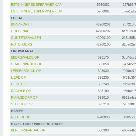
ESTE INNERES SPERRWERK AP
5950082
227b83f7
ESTE INNERES SPERRWERK BP
5950081
5fea1a12
FULDA
BONAFORTH
42900201
23721dfd
GREBENAU
42700202
acd63934
GUNTERSHAUSEN
42900100
213a585d
ROTENBURG
42700100
d1ba62a4
FINOWKANAL
EBERSWALDE OP
693170
3cd46cc7
GRAFENBRÜCK OP
693050
547422fb
LEESENBRÜCK OP
693030
f099ce74
LIEPE OP
693230
6f81b35f
LIEPE UP
693240
79d783d3
RAGÖSE OP
693190
b6bbe4f8
RUHLSDORF OP
693010
6629a4ca
STECHER OP
693210
516fbf8c
HAMME
RITTERHUDE
4940030
f49855d8
HAVEL-ODER-WASSERSTRASSE
BERLIN-SPANDAU OP
580300
e607a4b6