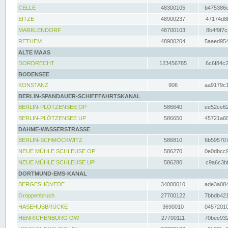
CELLE
48300105
b475386c
EITZE
48900237
47174d8f
MARKLENDORF
48700103
8b4f9f7c
RETHEM
48900204
5aaed954
ALTE MAAS
DORDRECHT
123456785
6c6f84c2
BODENSEE
KONSTANZ
906
aa9179c1
BERLIN-SPANDAUER-SCHIFFFAHRTSKANAL
BERLIN-PLÖTZENSEE OP
586640
ee52ce62
BERLIN-PLÖTZENSEE UP
586650
45721a68
DAHME-WASSERSTRASSE
BERLIN-SCHMÖCKWITZ
586810
6b595707
NEUE MÜHLE SCHLEUSE OP
586270
0e0dbcc9
NEUE MÜHLE SCHLEUSE UP
586280
c9a6c3bf
DORTMUND-EMS-KANAL
BERGESHÖVEDE
34000010
ade3a084
Groppenbruch
27700122
7bbdb421
HASEHUBBRÜCKE
3690010
04572010
HENRICHENBURG OW
27700111
70bee932