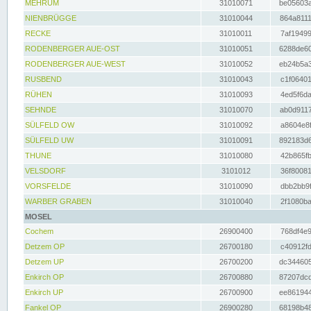
MEHRUM
31010071
be05603a
NIENBRÜGGE
31010044
864a8111
RECKE
31010011
7af19499
RODENBERGER AUE-OST
31010051
6288de60
RODENBERGER AUE-WEST
31010052
eb24b5a3
RUSBEND
31010043
c1f06401
RÜHEN
31010093
4ed5f6da
SEHNDE
31010070
ab0d9117
SÜLFELD OW
31010092
a8604e8f
SÜLFELD UW
31010091
892183d6
THUNE
31010080
42b865fb
VELSDORF
3101012
36f80081
VORSFELDE
31010090
dbb2bb9f
WARBER GRABEN
31010040
2f1080ba
MOSEL
Cochem
26900400
768df4e9
Detzem OP
26700180
c40912fd
Detzem UP
26700200
dc344605
Enkirch OP
26700880
87207dcd
Enkirch UP
26700900
ee861944
Fankel OP
26900280
68198b48