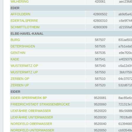
WILHERING
420061
aec23fd6
EDER
AFFOLDERN
42800502
ab9d5a42
EDERTALSPERRE
42800310
c6e9f744
SCHMITTLOTHEIM
42800309
d2155fa6
ELBE-HAVEL-KANAL
BURG
587507
831ad501
DETERSHAGEN
587505
a7b1eda9
GENTHIN
587535
e9e7f20c
KADE
587541
e4f29379
WUSTERWITZ OP
587540
c6a12d34
WUSTERWITZ UP
587550
3bfcf759
ZERBEN OP
587510
64c37072
ZERBEN UP
587520
532d8718
EIDER
EIDER-SPERRWERK BP
9520081
8ac85e6c
FRIEDRICHSTADT STRASSENBRÜCKE
9520060
721313e7
LEXFÄHRE OBERWASSER
9520020
86c5688f
LEXFÄHRE UNTERWASSER
9520030
7f01fbd8
NORDFELD OBERWASSER
9520040
61394669
NORDFELD UNTERWASSER
9520050
cb93548e