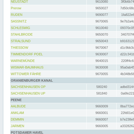
NEUSTADT
9610080
3f0b6b74
Prerow
9650027
7d50c68c
RUDEN
9690077
1fa822e6
SASSNITZ
9670065
9e7b2a4d
SCHLESWIG
9610040
09370c05
STAHLBRODE
9650070
340707f4
STRALSUND
9650043
b9163121
THIESSOW
9670067
d1c9bb3c
TIMMENDORF POEL
9630007
d22c341b
WARNEMÜNDE
9640015
220ff4c6
WISMAR-BAUMHAUS
9630008
95a0ab45
WITTOWER FÄHRE
9670055
4b348b56
ORANIENBURGER KANAL
SACHSENHAUSEN OP
580240
adbd3144
SACHSENHAUSEN UP
581840
0a6fe221
PEENE
AALBUDE
9660009
8ba772ed
ANKLAM
9660001
22fd01e0
DEMMIN
9660007
b7e238e8
JARMEN
9660005
a3328262
POTSDAMER HAVEL