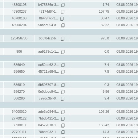
48300105
b475386c-3...
1.74
08.08.2026 19
48900237
47174d8f-1...
107.75
08.08.2026 19
48700103
8b4f9f7c-3...
38.47
08.08.2026 19
48900204
5aaed954-d...
82.32
08.08.2026 19
123456785
6c6f84c2-b...
975.0
08.08.2026 19
906
aa9179c1-1...
0.0
08.08.2026 19
586640
ee52ce62-2...
7.4
08.08.2026 19
586650
45721a68-5...
7.5
08.08.2026 19
586810
6b595707-8...
0.3
08.08.2026 19
586270
0e0dbcc9-0...
9.56
08.08.2026 19
586280
c9a6c3bf-0...
9.4
08.08.2026 19
34000010
ade3a084-8...
108.26
08.08.2026 19
27700122
7bbdb421-2...
08.08.2026 19
3690010
04572010-1...
166.42
08.08.2026 19
27700111
70bee932-1...
14.3
08.08.2026 19