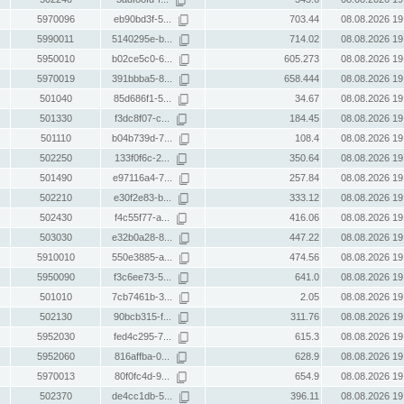
5970096
eb90bd3f-5...
703.44
08.08.2026 19
5990011
5140295e-b...
714.02
08.08.2026 19
5950010
b02ce5c0-6...
605.273
08.08.2026 19
5970019
391bbba5-8...
658.444
08.08.2026 19
501040
85d686f1-5...
34.67
08.08.2026 19
501330
f3dc8f07-c...
184.45
08.08.2026 19
501110
b04b739d-7...
108.4
08.08.2026 19
502250
133f0f6c-2...
350.64
08.08.2026 19
501490
e97116a4-7...
257.84
08.08.2026 19
502210
e30f2e83-b...
333.12
08.08.2026 19
502430
f4c55f77-a...
416.06
08.08.2026 19
503030
e32b0a28-8...
447.22
08.08.2026 19
5910010
550e3885-a...
474.56
08.08.2026 19
5950090
f3c6ee73-5...
641.0
08.08.2026 19
501010
7cb7461b-3...
2.05
08.08.2026 19
502130
90bcb315-f...
311.76
08.08.2026 19
5952030
fed4c295-7...
615.3
08.08.2026 19
5952060
816affba-0...
628.9
08.08.2026 19
5970013
80f0fc4d-9...
654.9
08.08.2026 19
502370
de4cc1db-5...
396.11
08.08.2026 19