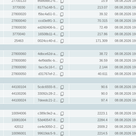
27700133
e6b68bc2-6...
15.9
08.08.2026 19
3770030
8177a148-5...
213.07
08.08.2026 19
27800020
f5bc4a51-0...
39.32
08.08.2026 19
27800040
ccd3e8f1-3...
70.315
08.08.2026 19
27800030
ed260406-b...
72.49
08.08.2026 19
3770040
16508b11-4...
217.86
08.08.2026 19
25463
0024cc40-d...
171.309
08.08.2026 19
27800060
4dbce62d-a...
38.72
08.08.2026 19
27800080
4ef9dd9c-b...
36.59
08.08.2026 19
27800090
facc5c16-f...
2.144
08.08.2026 19
27800050
d31767ef-2...
40.611
08.08.2026 19
44100104
5cdc6555-8...
90.6
08.08.2026 19
44100206
33092c28-2...
90.0
08.08.2026 19
44100024
7deedc21-2...
97.4
08.08.2026 19
10094006
c389c9e2-a...
2223.1
08.08.2026 19
10081004
53d40547-8...
2284.4
08.08.2026 19
42012
ce4e3050-2...
2009.2
08.08.2026 19
10096001
99619dc5-9...
2214.5
08.08.2026 19