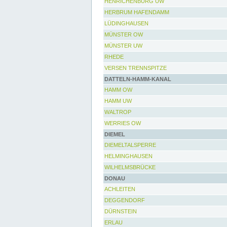
HENRICHENBURG UW
HERBRUM HAFENDAMM
LÜDINGHAUSEN
MÜNSTER OW
MÜNSTER UW
RHEDE
VERSEN TRENNSPITZE
DATTELN-HAMM-KANAL
HAMM OW
HAMM UW
WALTROP
WERRIES OW
DIEMEL
DIEMELTALSPERRE
HELMINGHAUSEN
WILHELMSBRÜCKE
DONAU
ACHLEITEN
DEGGENDORF
DÜRNSTEIN
ERLAU