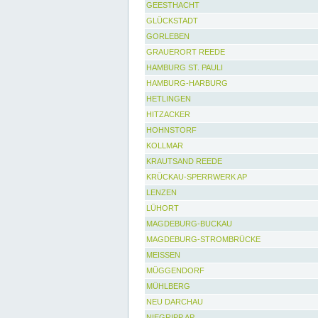
GEESTHACHT
GLÜCKSTADT
GORLEBEN
GRAUERORT REEDE
HAMBURG ST. PAULI
HAMBURG-HARBURG
HETLINGEN
HITZACKER
HOHNSTORF
KOLLMAR
KRAUTSAND REEDE
KRÜCKAU-SPERRWERK AP
LENZEN
LÜHORT
MAGDEBURG-BUCKAU
MAGDEBURG-STROMBRÜCKE
MEISSEN
MÜGGENDORF
MÜHLBERG
NEU DARCHAU
NIEGRIPP AP