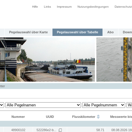
Hilfe
Links
Impressum
Nutzungsbedingungen
Datenschutz
Pegelauswahl über Karte
Pegelauswahl über Tabelle
Abo
Down
tter
Nummer
UUID
Flusskilometer
Messwerte bi
48900102
522286e2-b...
58.71
08.08.2026 19