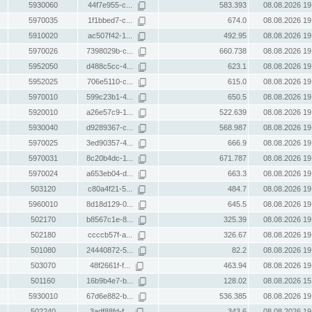
5930060
44f7e955-c...
583.393
08.08.2026 19
5970035
1f1bbed7-c...
674.0
08.08.2026 19
5910020
ac507f42-1...
492.95
08.08.2026 19
5970026
7398029b-c...
660.738
08.08.2026 19
5952050
d488c5cc-4...
623.1
08.08.2026 19
5952025
706e5110-c...
615.0
08.08.2026 19
5970010
599c23b1-4...
650.5
08.08.2026 19
5920010
a26e57c9-1...
522.639
08.08.2026 19
5930040
d9289367-c...
568.987
08.08.2026 19
5970025
3ed90357-4...
666.9
08.08.2026 19
5970031
8c20b4dc-1...
671.787
08.08.2026 19
5970024
a653eb04-d...
663.3
08.08.2026 19
503120
c80a4f21-5...
484.7
08.08.2026 19
5960010
8d18d129-0...
645.5
08.08.2026 19
502170
b8567c1e-8...
325.39
08.08.2026 19
502180
ccccb57f-a...
326.67
08.08.2026 19
501080
24440872-5...
82.2
08.08.2026 19
503070
48f2661f-f...
463.94
08.08.2026 19
501160
16b9b4e7-b...
128.02
08.08.2026 15
5930010
67d6e882-b...
536.385
08.08.2026 19
502240
3adf88fd-f...
343.6
08.08.2026 19