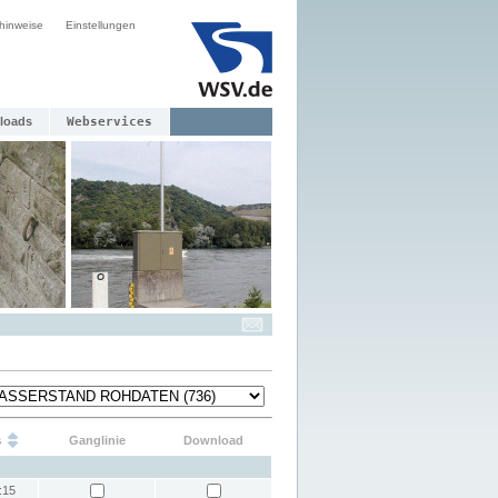
hinweise
Einstellungen
loads
Webservices
s
Ganglinie
Download
:15