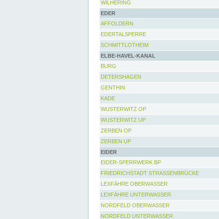
WILHERING
EDER
AFFOLDERN
EDERTALSPERRE
SCHMITTLOTHEIM
ELBE-HAVEL-KANAL
BURG
DETERSHAGEN
GENTHIN
KADE
WUSTERWITZ OP
WUSTERWITZ UP
ZERBEN OP
ZERBEN UP
EIDER
EIDER-SPERRWERK BP
FRIEDRICHSTADT STRASSENBRÜCKE
LEXFÄHRE OBERWASSER
LEXFÄHRE UNTERWASSER
NORDFELD OBERWASSER
NORDFELD UNTERWASSER