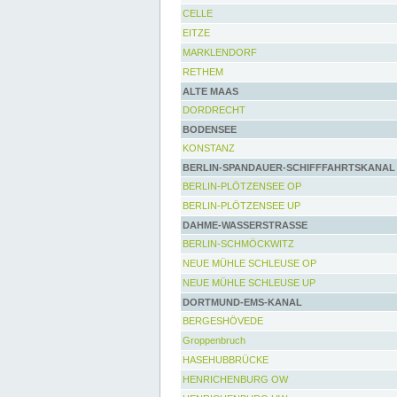
CELLE
EITZE
MARKLENDORF
RETHEM
ALTE MAAS
DORDRECHT
BODENSEE
KONSTANZ
BERLIN-SPANDAUER-SCHIFFFAHRTSKANAL
BERLIN-PLÖTZENSEE OP
BERLIN-PLÖTZENSEE UP
DAHME-WASSERSTRASSE
BERLIN-SCHMÖCKWITZ
NEUE MÜHLE SCHLEUSE OP
NEUE MÜHLE SCHLEUSE UP
DORTMUND-EMS-KANAL
BERGESHÖVEDE
Groppenbruch
HASEHUBBRÜCKE
HENRICHENBURG OW