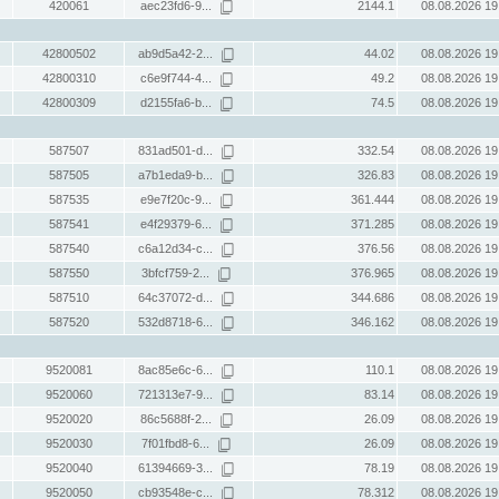
420061
aec23fd6-9...
2144.1
08.08.2026 19
42800502
ab9d5a42-2...
44.02
08.08.2026 19
42800310
c6e9f744-4...
49.2
08.08.2026 19
42800309
d2155fa6-b...
74.5
08.08.2026 19
587507
831ad501-d...
332.54
08.08.2026 19
587505
a7b1eda9-b...
326.83
08.08.2026 19
587535
e9e7f20c-9...
361.444
08.08.2026 19
587541
e4f29379-6...
371.285
08.08.2026 19
587540
c6a12d34-c...
376.56
08.08.2026 19
587550
3bfcf759-2...
376.965
08.08.2026 19
587510
64c37072-d...
344.686
08.08.2026 19
587520
532d8718-6...
346.162
08.08.2026 19
9520081
8ac85e6c-6...
110.1
08.08.2026 19
9520060
721313e7-9...
83.14
08.08.2026 19
9520020
86c5688f-2...
26.09
08.08.2026 19
9520030
7f01fbd8-6...
26.09
08.08.2026 19
9520040
61394669-3...
78.19
08.08.2026 19
9520050
cb93548e-c...
78.312
08.08.2026 19