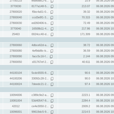
27700133
e6b68bc2-6...
15.9
06.08.2026 09
3770030
8177a148-5...
213.07
06.08.2026 09
27800020
f5bc4a51-0...
39.32
06.08.2026 09
27800040
ccd3e8f1-3...
70.315
06.08.2026 09
27800030
ed260406-b...
72.49
06.08.2026 09
3770040
16508b11-4...
217.86
06.08.2026 10
25463
0024cc40-d...
171.309
06.08.2026 09
27800060
4dbce62d-a...
38.72
06.08.2026 09
27800080
4ef9dd9c-b...
36.59
06.08.2026 09
27800090
facc5c16-f...
2.144
06.08.2026 09
27800050
d31767ef-2...
40.611
06.08.2026 09
44100104
5cdc6555-8...
90.6
06.08.2026 09
44100206
33092c28-2...
90.0
06.08.2026 10
44100024
7deedc21-2...
97.4
06.08.2026 10
10094006
c389c9e2-a...
2223.1
06.08.2026 09
10081004
53d40547-8...
2284.4
06.08.2026 10
42012
ce4e3050-2...
2009.2
06.08.2026 09
10096001
99619dc5-9...
2214.5
06.08.2026 10