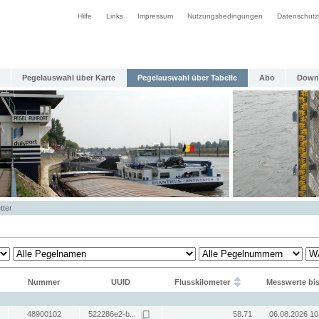
Hilfe
Links
Impressum
Nutzungsbedingungen
Datenschutz
Pegelauswahl über Karte
Pegelauswahl über Tabelle
Abo
Down
tter
Nummer
UUID
Flusskilometer
Messwerte bi
48900102
522286e2-b...
58.71
06.08.2026 10