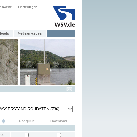
hinweise
Einstellungen
loads
Webservices
s
Ganglinie
Download
:00