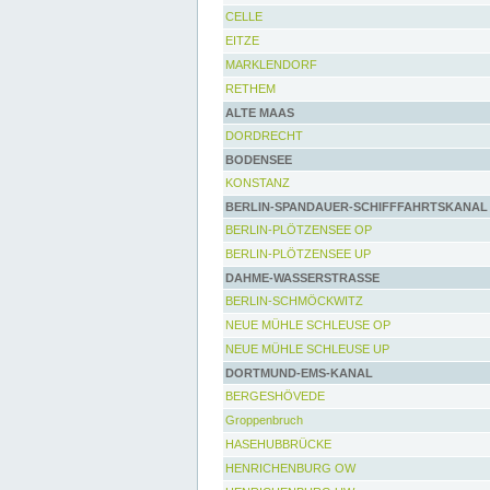
CELLE
EITZE
MARKLENDORF
RETHEM
ALTE MAAS
DORDRECHT
BODENSEE
KONSTANZ
BERLIN-SPANDAUER-SCHIFFFAHRTSKANAL
BERLIN-PLÖTZENSEE OP
BERLIN-PLÖTZENSEE UP
DAHME-WASSERSTRASSE
BERLIN-SCHMÖCKWITZ
NEUE MÜHLE SCHLEUSE OP
NEUE MÜHLE SCHLEUSE UP
DORTMUND-EMS-KANAL
BERGESHÖVEDE
Groppenbruch
HASEHUBBRÜCKE
HENRICHENBURG OW