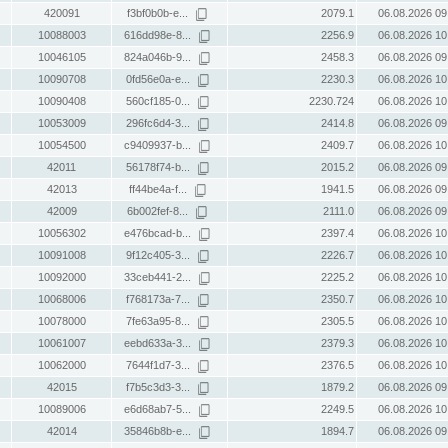
420091
f3bf0b0b-e...
2079.1
06.08.2026 09
10088003
616dd98e-8...
2256.9
06.08.2026 10
10046105
824a046b-9...
2458.3
06.08.2026 09
10090708
0fd56e0a-e...
2230.3
06.08.2026 10
10090408
560cf185-0...
2230.724
06.08.2026 10
10053009
296fc6d4-3...
2414.8
06.08.2026 09
10054500
c9409937-b...
2409.7
06.08.2026 10
42011
56178f74-b...
2015.2
06.08.2026 09
42013
ff44be4a-f...
1941.5
06.08.2026 09
42009
6b002fef-8...
2111.0
06.08.2026 09
10056302
e476bcad-b...
2397.4
06.08.2026 10
10091008
9f12c405-3...
2226.7
06.08.2026 10
10092000
33ceb441-2...
2225.2
06.08.2026 10
10068006
f768173a-7...
2350.7
06.08.2026 10
10078000
7fe63a95-8...
2305.5
06.08.2026 10
10061007
eebd633a-3...
2379.3
06.08.2026 10
10062000
7644f1d7-3...
2376.5
06.08.2026 10
42015
f7b5c3d3-3...
1879.2
06.08.2026 09
10089006
e6d68ab7-5...
2249.5
06.08.2026 10
42014
35846b8b-e...
1894.7
06.08.2026 09