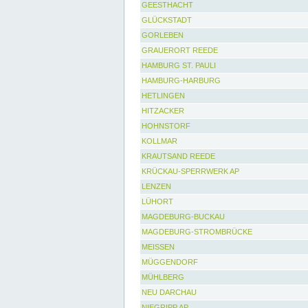
GEESTHACHT
GLÜCKSTADT
GORLEBEN
GRAUERORT REEDE
HAMBURG ST. PAULI
HAMBURG-HARBURG
HETLINGEN
HITZACKER
HOHNSTORF
KOLLMAR
KRAUTSAND REEDE
KRÜCKAU-SPERRWERK AP
LENZEN
LÜHORT
MAGDEBURG-BUCKAU
MAGDEBURG-STROMBRÜCKE
MEISSEN
MÜGGENDORF
MÜHLBERG
NEU DARCHAU
NIEGRIPP AP