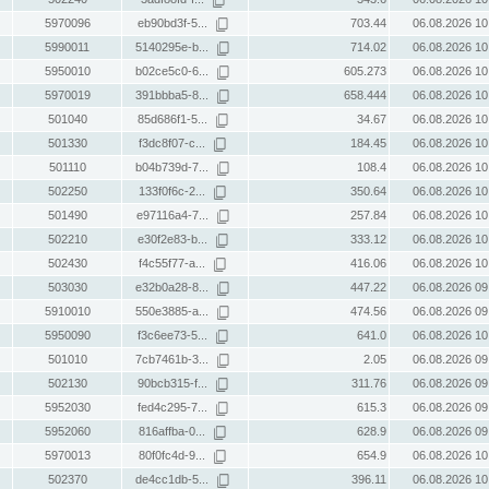
5970096
eb90bd3f-5...
703.44
06.08.2026 10
5990011
5140295e-b...
714.02
06.08.2026 10
5950010
b02ce5c0-6...
605.273
06.08.2026 10
5970019
391bbba5-8...
658.444
06.08.2026 10
501040
85d686f1-5...
34.67
06.08.2026 10
501330
f3dc8f07-c...
184.45
06.08.2026 10
501110
b04b739d-7...
108.4
06.08.2026 10
502250
133f0f6c-2...
350.64
06.08.2026 10
501490
e97116a4-7...
257.84
06.08.2026 10
502210
e30f2e83-b...
333.12
06.08.2026 10
502430
f4c55f77-a...
416.06
06.08.2026 10
503030
e32b0a28-8...
447.22
06.08.2026 09
5910010
550e3885-a...
474.56
06.08.2026 09
5950090
f3c6ee73-5...
641.0
06.08.2026 10
501010
7cb7461b-3...
2.05
06.08.2026 09
502130
90bcb315-f...
311.76
06.08.2026 09
5952030
fed4c295-7...
615.3
06.08.2026 09
5952060
816affba-0...
628.9
06.08.2026 09
5970013
80f0fc4d-9...
654.9
06.08.2026 10
502370
de4cc1db-5...
396.11
06.08.2026 10