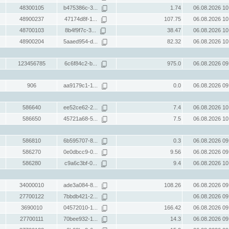
48300105
b475386c-3...
1.74
06.08.2026 10
48900237
47174d8f-1...
107.75
06.08.2026 10
48700103
8b4f9f7c-3...
38.47
06.08.2026 10
48900204
5aaed954-d...
82.32
06.08.2026 10
123456785
6c6f84c2-b...
975.0
06.08.2026 09
906
aa9179c1-1...
0.0
06.08.2026 09
586640
ee52ce62-2...
7.4
06.08.2026 10
586650
45721a68-5...
7.5
06.08.2026 10
586810
6b595707-8...
0.3
06.08.2026 09
586270
0e0dbcc9-0...
9.56
06.08.2026 09
586280
c9a6c3bf-0...
9.4
06.08.2026 10
34000010
ade3a084-8...
108.26
06.08.2026 09
27700122
7bbdb421-2...
06.08.2026 09
3690010
04572010-1...
166.42
06.08.2026 09
27700111
70bee932-1...
14.3
06.08.2026 09