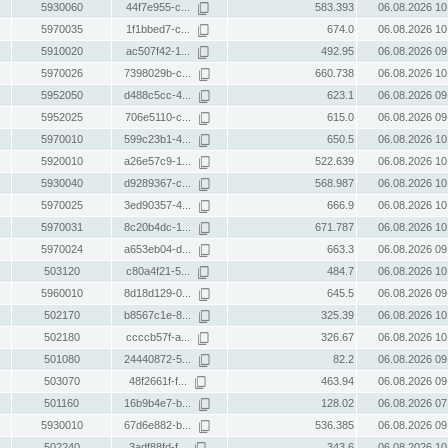
5930060
44f7e955-c...
583.393
06.08.2026 10
5970035
1f1bbed7-c...
674.0
06.08.2026 10
5910020
ac507f42-1...
492.95
06.08.2026 09
5970026
7398029b-c...
660.738
06.08.2026 10
5952050
d488c5cc-4...
623.1
06.08.2026 09
5952025
706e5110-c...
615.0
06.08.2026 09
5970010
599c23b1-4...
650.5
06.08.2026 10
5920010
a26e57c9-1...
522.639
06.08.2026 10
5930040
d9289367-c...
568.987
06.08.2026 10
5970025
3ed90357-4...
666.9
06.08.2026 10
5970031
8c20b4dc-1...
671.787
06.08.2026 10
5970024
a653eb04-d...
663.3
06.08.2026 09
503120
c80a4f21-5...
484.7
06.08.2026 10
5960010
8d18d129-0...
645.5
06.08.2026 09
502170
b8567c1e-8...
325.39
06.08.2026 10
502180
ccccb57f-a...
326.67
06.08.2026 10
501080
24440872-5...
82.2
06.08.2026 09
503070
48f2661f-f...
463.94
06.08.2026 09
501160
16b9b4e7-b...
128.02
06.08.2026 07
5930010
67d6e882-b...
536.385
06.08.2026 09
502240
3adf88fd-f...
343.6
06.08.2026 10