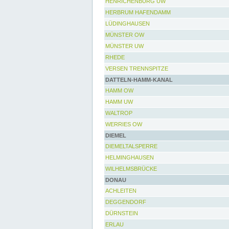
HENRICHENBURG UW
HERBRUM HAFENDAMM
LÜDINGHAUSEN
MÜNSTER OW
MÜNSTER UW
RHEDE
VERSEN TRENNSPITZE
DATTELN-HAMM-KANAL
HAMM OW
HAMM UW
WALTROP
WERRIES OW
DIEMEL
DIEMELTALSPERRE
HELMINGHAUSEN
WILHELMSBRÜCKE
DONAU
ACHLEITEN
DEGGENDORF
DÜRNSTEIN
ERLAU