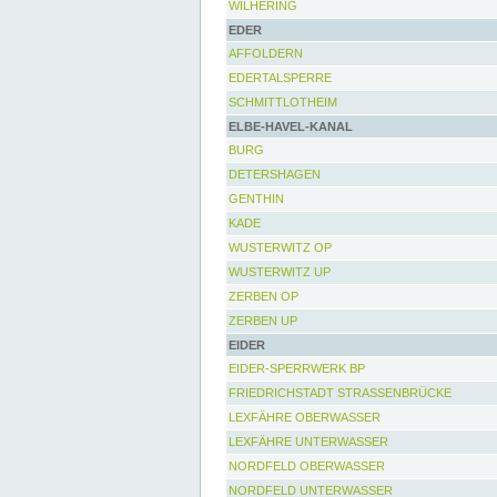
WILHERING
EDER
AFFOLDERN
EDERTALSPERRE
SCHMITTLOTHEIM
ELBE-HAVEL-KANAL
BURG
DETERSHAGEN
GENTHIN
KADE
WUSTERWITZ OP
WUSTERWITZ UP
ZERBEN OP
ZERBEN UP
EIDER
EIDER-SPERRWERK BP
FRIEDRICHSTADT STRASSENBRÜCKE
LEXFÄHRE OBERWASSER
LEXFÄHRE UNTERWASSER
NORDFELD OBERWASSER
NORDFELD UNTERWASSER