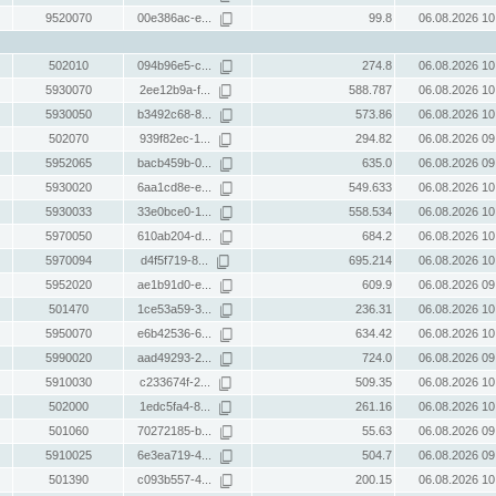
9520070
00e386ac-e...
99.8
06.08.2026 10
502010
094b96e5-c...
274.8
06.08.2026 10
5930070
2ee12b9a-f...
588.787
06.08.2026 10
5930050
b3492c68-8...
573.86
06.08.2026 10
502070
939f82ec-1...
294.82
06.08.2026 09
5952065
bacb459b-0...
635.0
06.08.2026 09
5930020
6aa1cd8e-e...
549.633
06.08.2026 10
5930033
33e0bce0-1...
558.534
06.08.2026 10
5970050
610ab204-d...
684.2
06.08.2026 10
5970094
d4f5f719-8...
695.214
06.08.2026 10
5952020
ae1b91d0-e...
609.9
06.08.2026 09
501470
1ce53a59-3...
236.31
06.08.2026 10
5950070
e6b42536-6...
634.42
06.08.2026 10
5990020
aad49293-2...
724.0
06.08.2026 09
5910030
c233674f-2...
509.35
06.08.2026 10
502000
1edc5fa4-8...
261.16
06.08.2026 10
501060
70272185-b...
55.63
06.08.2026 09
5910025
6e3ea719-4...
504.7
06.08.2026 09
501390
c093b557-4...
200.15
06.08.2026 10