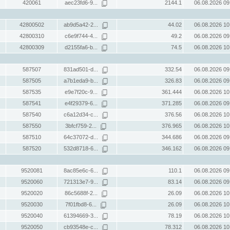
420061
aec23fd6-9...
2144.1
06.08.2026 09
42800502
ab9d5a42-2...
44.02
06.08.2026 10
42800310
c6e9f744-4...
49.2
06.08.2026 09
42800309
d2155fa6-b...
74.5
06.08.2026 10
587507
831ad501-d...
332.54
06.08.2026 09
587505
a7b1eda9-b...
326.83
06.08.2026 09
587535
e9e7f20c-9...
361.444
06.08.2026 10
587541
e4f29379-6...
371.285
06.08.2026 09
587540
c6a12d34-c...
376.56
06.08.2026 10
587550
3bfcf759-2...
376.965
06.08.2026 10
587510
64c37072-d...
344.686
06.08.2026 09
587520
532d8718-6...
346.162
06.08.2026 09
9520081
8ac85e6c-6...
110.1
06.08.2026 09
9520060
721313e7-9...
83.14
06.08.2026 09
9520020
86c5688f-2...
26.09
06.08.2026 10
9520030
7f01fbd8-6...
26.09
06.08.2026 10
9520040
61394669-3...
78.19
06.08.2026 10
9520050
cb93548e-c...
78.312
06.08.2026 10