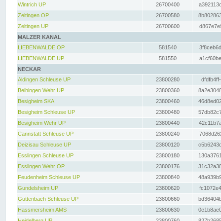
Wintrich UP
26700400
a392113c
Zeltingen OP
26700580
8b802863
Zeltingen UP
26700600
d867e7e9
MALZER KANAL
LIEBENWALDE OP
581540
3f8ceb6d
LIEBENWALDE UP
581550
a1cf60be
NECKAR
Aldingen Schleuse UP
23800280
dfdfb4ff
Beihingen Wehr UP
23800360
8a2e3048
Besigheim SKA
23800460
46d8ed02
Besigheim Schleuse UP
23800480
57db82c7
Besigheim Wehr UP
23800440
42c11b7a
Cannstatt Schleuse UP
23800240
7068d262
Deizisau Schleuse UP
23800120
c5b6243d
Esslingen Schleuse UP
23800180
130a3761
Esslingen Wehr OP
23800176
31c32a38
Feudenheim Schleuse UP
23800840
48a939b9
Gundelsheim UP
23800620
fc1072e4
Guttenbach Schleuse UP
23800660
bd36404b
Hassmersheim AMS
23800630
0e1b8ae0
Heidelberg UP
23800760
827b2685