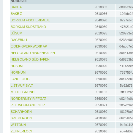
NORDSEE
BAKE A
9510063
e8daa3e2
BAKE Z
9510066
104fdc24
BORKUM FISCHERBALJE
9340020
8727ebfd
BORKUM SÜDSTRAND
9340030
478f21e9
BÜSUM
9510095
5287a3e1
DAGEBÜLL
9570040
6233e901
EIDER-SPERRWERK AP
9530010
04acd7e5
HELGOLAND BINNENHAFEN
9510070
c0ec139b
HELGOLAND SÜDHAFEN
9510075
0d8233b8
HUSUM
9530020
e114aeec
HÖRNUM
9570050
733755fd
LANGEOOG
9390010
a0c1dcb6
LIST AUF SYLT
9570070
5e92d73f
MITTELGRUND
9510132
3ff99b92
NORDERNEY RIFFGAT
9360010
c0244c0e
PELLWORM ANLEGER
9550021
2852b9ab
SCHARHÖRN
9510060
f0197bcf
SPIEKEROOG
9410010
662c4b5e
WITTDÜN
9570010
9c4c11f2
ZEHNERLOCH
9510010
e574d0af