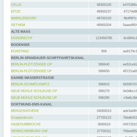
CELLE
48300105
b475386c
EITZE
48900237
47174d8f
MARKLENDORF
48700103
8b4f9f7c
RETHEM
48900204
5aaed954
ALTE MAAS
DORDRECHT
123456785
6c6f84c2
BODENSEE
KONSTANZ
906
aa9179c1
BERLIN-SPANDAUER-SCHIFFFAHRTSKANAL
BERLIN-PLÖTZENSEE OP
586640
ee52ce62
BERLIN-PLÖTZENSEE UP
586650
45721a68
DAHME-WASSERSTRASSE
BERLIN-SCHMÖCKWITZ
586810
6b595707
NEUE MÜHLE SCHLEUSE OP
586270
0e0dbcc9
NEUE MÜHLE SCHLEUSE UP
586280
c9a6c3bf
DORTMUND-EMS-KANAL
BERGESHÖVEDE
34000010
ade3a084
Groppenbruch
27700122
7bbdb421
HASEHUBBRÜCKE
3690010
04572010
HENRICHENBURG OW
27700111
70bee932