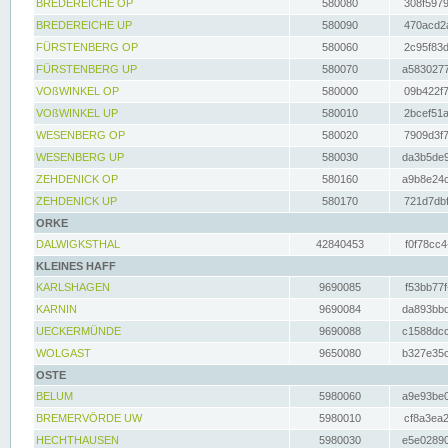
BREDEREICHE OP
580080
308f5979
BREDEREICHE UP
580090
470acd2a
FÜRSTENBERG OP
580060
2c95f83d
FÜRSTENBERG UP
580070
a5830277
VOßWINKEL OP
580000
09b422f7
VOßWINKEL UP
580010
2bcef51a
WESENBERG OP
580020
7909d3f7
WESENBERG UP
580030
da3b5de9
ZEHDENICK OP
580160
a9b8e24c
ZEHDENICK UP
580170
721d7dbf
ORKE
DALWIGKSTHAL
42840453
f0f78cc4
KLEINES HAFF
KARLSHAGEN
9690085
f53bb77f
KARNIN
9690084
da893bbd
UECKERMÜNDE
9690088
c1588dcc
WOLGAST
9650080
b327e35c
OSTE
BELUM
5980060
a9e93be0
BREMERVÖRDE UW
5980010
cf8a3ea2
HECHTHAUSEN
5980030
e5e02890