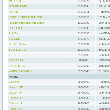
MEHRUM
31010071
be05603a
NIENBRÜGGE
31010044
864a8111
RECKE
31010011
7af19499
RODENBERGER AUE-OST
31010051
6288de60
RODENBERGER AUE-WEST
31010052
eb24b5a3
RUSBEND
31010043
c1f06401
RÜHEN
31010093
4ed5f6da
SEHNDE
31010070
ab0d9117
SÜLFELD OW
31010092
a8604e8f
SÜLFELD UW
31010091
892183d6
THUNE
31010080
42b865fb
VELSDORF
3101012
36f80081
VORSFELDE
31010090
dbb2bb9f
WARBER GRABEN
31010040
2f1080ba
MOSEL
Cochem
26900400
768df4e9
Detzem OP
26700180
c40912fd
Detzem UP
26700200
dc344605
Enkirch OP
26700880
87207dcd
Enkirch UP
26700900
ee861944
Fankel OP
26900280
68198b48