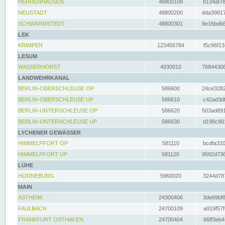
HERRENHAUSEN
48800108
8134af78
NEUSTADT
48800200
dda39817
SCHWARMSTEDT
48800301
8e16bd66
LEK
KRIMPEN
123456784
f5c96f13
LESUM
WASSERHORST
4930010
76844306
LANDWEHRKANAL
BERLIN-OBERSCHLEUSE OP
586600
24ce3282
BERLIN-OBERSCHLEUSE UP
586610
c42ad3df
BERLIN-UNTERSCHLEUSE OP
586620
503ad891
BERLIN-UNTERSCHLEUSE UP
586630
d198c901
LYCHENER GEWÄSSER
HIMMELPFORT OP
581110
bcdfa310
HIMMELPFORT UP
581120
9592d736
LÜHE
HORNEBURG
5960020
3244d787
MAIN
ASTHEIM
24300406
3de69bf8
FAULBACH
24700109
a919f57f
FRANKFURT OSTHAFEN
24700404
66ff3eb4