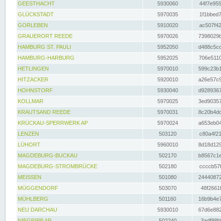
GEESTHACHT
5930060
44f7e955
GLÜCKSTADT
5970035
1f1bbed7
GORLEBEN
5910020
ac507f42
GRAUERORT REEDE
5970026
7398029b
HAMBURG ST. PAULI
5952050
d488c5cc
HAMBURG-HARBURG
5952025
706e5110
HETLINGEN
5970010
599c23b1
HITZACKER
5920010
a26e57c9
HOHNSTORF
5930040
d9289367
KOLLMAR
5970025
3ed90357
KRAUTSAND REEDE
5970031
8c20b4dc
KRÜCKAU-SPERRWERK AP
5970024
a653eb04
LENZEN
503120
c80a4f21
LÜHORT
5960010
8d18d129
MAGDEBURG-BUCKAU
502170
b8567c1e
MAGDEBURG-STROMBRÜCKE
502180
ccccb57f
MEISSEN
501080
24440872
MÜGGENDORF
503070
48f2661f
MÜHLBERG
501160
16b9b4e7
NEU DARCHAU
5930010
67d6e882
NIEGRIPP AP
502240
3adf88fd