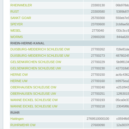
RHEINWEILER
23300130
06b978dd
RUST
23300580
5389b878
SANKT GOAR
25700300
550eb7e9
SPEYER
23700600
2cb8ae5b
WESEL
2770040
f33c3cc9
WORMS
23900200
844a620f
RHEIN-HERNE-KANAL
DUISBURG-MEIDERICH SCHLEUSE OW
27700262
f18e81da
DUISBURG-MEIDERICH SCHLEUSE UW
27700273
48780245
GELSENKIRCHEN SCHLEUSE OW
27700229
5b9f8134
GELSENKIRCHEN SCHLEUSE UW
27700230
427318d0
HERNE OW
27700150
ac6c4362
HERNE UW
27700160
b9975ea1
OBERHAUSEN SCHLEUSE OW
27700240
e251f943
OBERHAUSEN SCHLEUSE UW
27700251
12f63015
WANNE EICKEL SCHLEUSE OW
27700193
05ca0e33
WANNE EICKEL SCHLEUSE UW
27700218
23045f8b
RUHR
Hattingen
2769510000100
c0594fb5
RUHRWEHR OW
27600090
12a3037f