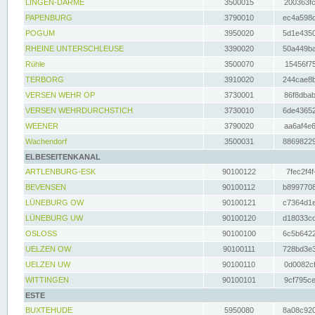
LINGEN-DARME
3500015
200363fc
PAPENBURG
3790010
ec4a598d
POGUM
3950020
5d1e4350
RHEINE UNTERSCHLEUSE
3390020
50a449ba
Rühle
3500070
15456f75
TERBORG
3910020
244cae8b
VERSEN WEHR OP
3730001
86f8dbab
VERSEN WEHRDURCHSTICH
3730010
6de43652
WEENER
3790020
aa6af4e6
Wachendorf
3500031
88698229
ELBESEITENKANAL
ARTLENBURG-ESK
90100122
7fec2f4f
BEVENSEN
90100112
b8997708
LÜNEBURG OW
90100121
c7364d1e
LÜNEBURG UW
90100120
d18033cd
OSLOSS
90100100
6c5b6422
UELZEN OW
90100111
728bd3e3
UELZEN UW
90100110
0d0082cf
WITTINGEN
90100101
9cf795ce
ESTE
BUXTEHUDE
5950080
8a08c920