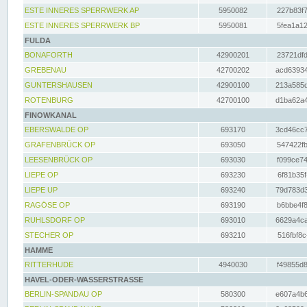
ESTE INNERES SPERRWERK AP
5950082
227b83f7
ESTE INNERES SPERRWERK BP
5950081
5fea1a12
FULDA
BONAFORTH
42900201
23721dfd
GREBENAU
42700202
acd63934
GUNTERSHAUSEN
42900100
213a585d
ROTENBURG
42700100
d1ba62a4
FINOWKANAL
EBERSWALDE OP
693170
3cd46cc7
GRAFENBRÜCK OP
693050
547422fb
LEESENBRÜCK OP
693030
f099ce74
LIEPE OP
693230
6f81b35f
LIEPE UP
693240
79d783d3
RAGÖSE OP
693190
b6bbe4f8
RUHLSDORF OP
693010
6629a4ca
STECHER OP
693210
516fbf8c
HAMME
RITTERHUDE
4940030
f49855d8
HAVEL-ODER-WASSERSTRASSE
BERLIN-SPANDAU OP
580300
e607a4b6