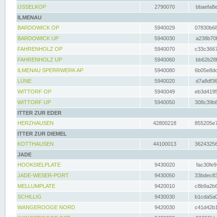
IJSSELKOP
2790070
bbaefa8e
ILMENAU
BARDOWICK OP
5940029
07830b68
BARDOWICK UP
5940030
a238b70f
FAHRENHOLZ OP
5940070
c33c3667
FAHRENHOLZ UP
5940060
bb62b28f
ILMENAU SPERRWERK AP
5940080
6b05e8dc
LÜNE
5940020
d7a8df36
WITTORF OP
5940049
eb3d4195
WITTORF UP
5940050
308c39b6
ITTER ZUR EDER
HERZHAUSEN
42800218
855205e7
ITTER ZUR DIEMEL
KOTTHAUSEN
44100013
36243256
JADE
HOOKSIELPLATE
9430020
fac30fe9
JADE-WESER-PORT
9430050
33bdec83
MELLUMPLATE
9420010
c8b9a2b6
SCHILLIG
9430030
b1cda5a0
WANGEROOGE NORD
9420030
c41d42b1