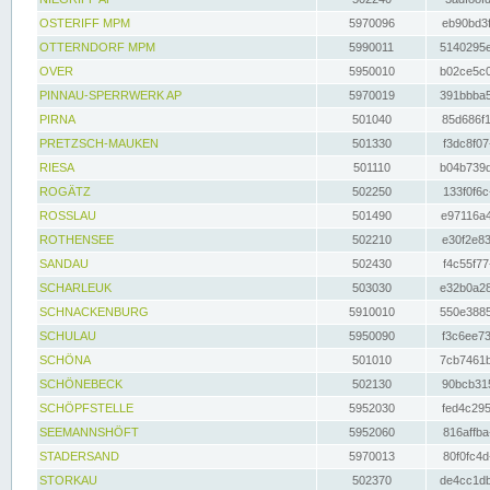
OSTERIFF MPM
5970096
eb90bd3f
OTTERNDORF MPM
5990011
5140295e
OVER
5950010
b02ce5c0
PINNAU-SPERRWERK AP
5970019
391bbba5
PIRNA
501040
85d686f1
PRETZSCH-MAUKEN
501330
f3dc8f07
RIESA
501110
b04b739d
ROGÄTZ
502250
133f0f6c
ROSSLAU
501490
e97116a4
ROTHENSEE
502210
e30f2e83
SANDAU
502430
f4c55f77
SCHARLEUK
503030
e32b0a28
SCHNACKENBURG
5910010
550e3885
SCHULAU
5950090
f3c6ee73
SCHÖNA
501010
7cb7461b
SCHÖNEBECK
502130
90bcb315
SCHÖPFSTELLE
5952030
fed4c295
SEEMANNSHÖFT
5952060
816affba
STADERSAND
5970013
80f0fc4d
STORKAU
502370
de4cc1db