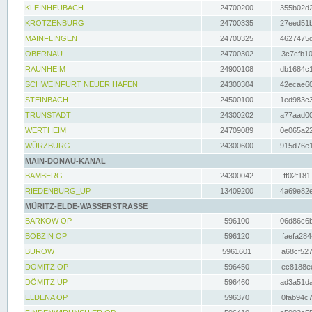
KLEINHEUBACH
24700200
355b02d2
KROTZENBURG
24700335
27eed51b
MAINFLINGEN
24700325
4627475d
OBERNAU
24700302
3c7cfb10
RAUNHEIM
24900108
db1684c1
SCHWEINFURT NEUER HAFEN
24300304
42ecae60
STEINBACH
24500100
1ed983c3
TRUNSTADT
24300202
a77aad00
WERTHEIM
24709089
0e065a22
WÜRZBURG
24300600
915d76e1
MAIN-DONAU-KANAL
BAMBERG
24300042
ff02f181
RIEDENBURG_UP
13409200
4a69e82e
MÜRITZ-ELDE-WASSERSTRASSE
BARKOW OP
596100
06d86c6b
BOBZIN OP
596120
faefa284
BUROW
5961601
a68cf527
DÖMITZ OP
596450
ec8188ee
DÖMITZ UP
596460
ad3a51da
ELDENA OP
596370
0fab94c7