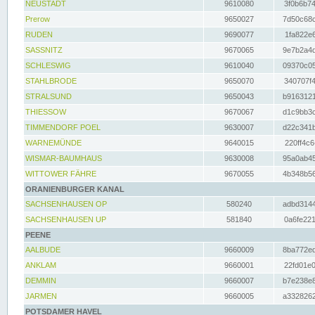
NEUSTADT
9610080
3f0b6b74
Prerow
9650027
7d50c68c
RUDEN
9690077
1fa822e6
SASSNITZ
9670065
9e7b2a4d
SCHLESWIG
9610040
09370c05
STAHLBRODE
9650070
340707f4
STRALSUND
9650043
b9163121
THIESSOW
9670067
d1c9bb3c
TIMMENDORF POEL
9630007
d22c341b
WARNEMÜNDE
9640015
220ff4c6
WISMAR-BAUMHAUS
9630008
95a0ab45
WITTOWER FÄHRE
9670055
4b348b56
ORANIENBURGER KANAL
SACHSENHAUSEN OP
580240
adbd3144
SACHSENHAUSEN UP
581840
0a6fe221
PEENE
AALBUDE
9660009
8ba772ed
ANKLAM
9660001
22fd01e0
DEMMIN
9660007
b7e238e8
JARMEN
9660005
a3328262
POTSDAMER HAVEL