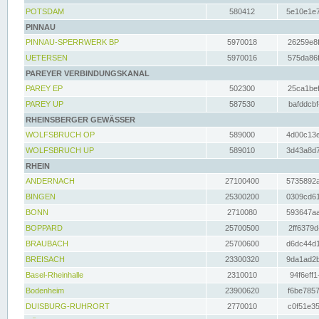
POTSDAM
580412
5e10e1e7
PINNAU
PINNAU-SPERRWERK BP
5970018
26259e8f
UETERSEN
5970016
575da86f
PAREYER VERBINDUNGSKANAL
PAREY EP
502300
25ca1bef
PAREY UP
587530
bafddcbf
RHEINSBERGER GEWÄSSER
WOLFSBRUCH OP
589000
4d00c13e
WOLFSBRUCH UP
589010
3d43a8d7
RHEIN
ANDERNACH
27100400
5735892a
BINGEN
25300200
0309cd61
BONN
2710080
593647aa
BOPPARD
25700500
2ff6379d
BRAUBACH
25700600
d6dc44d1
BREISACH
23300320
9da1ad2b
Basel-Rheinhalle
2310010
94f6eff1
Bodenheim
23900620
f6be7857
DUISBURG-RUHRORT
2770010
c0f51e35