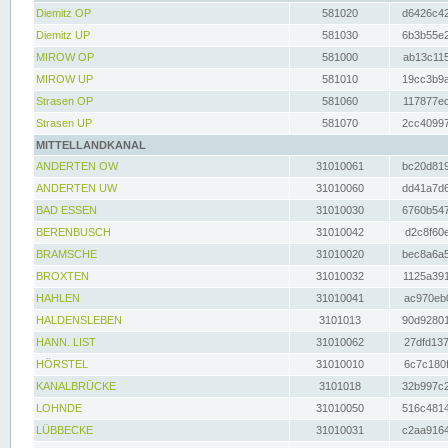
Diemitz OP
581020
d6426c42
Diemitz UP
581030
6b3b55e2
MIROW OP
581000
ab13c115
MIROW UP
581010
19cc3b9a
Strasen OP
581060
117877ec
Strasen UP
581070
2cc40997
MITTELLANDKANAL
ANDERTEN OW
31010061
bc20d819
ANDERTEN UW
31010060
dd41a7d6
BAD ESSEN
31010030
6760b547
BERENBUSCH
31010042
d2c8f60e
BRAMSCHE
31010020
bec8a6a5
BROXTEN
31010032
1125a391
HAHLEN
31010041
ac970eb0
HALDENSLEBEN
3101013
90d92801
HANN. LIST
31010062
27dfd137
HÖRSTEL
31010010
6c7c180f
KANALBRÜCKE
3101018
32b997c2
LOHNDE
31010050
516c4814
LÜBBECKE
31010031
c2aa9164