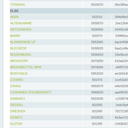
TÖNNING
9520070
00e386ac
ELBE
AKEN
502010
094b96e5
ALTENGAMME
5930070
2ee12b9a
ARTLENBURG
5930050
b3492c68
BARBY
502070
939f82ec
BLANKENESE UF
5952065
bacb459b
BLECKEDE
5930020
6aa1cd8e
BOIZENBURG
5930033
33e0bce0
BROKDORF
5970050
610ab204
BRUNSBÜTTEL MPM
5970094
d4f5f719
BUNTHAUS
5952020
ae1b91d0
COSWIG
501470
1ce53a59
CRANZ
5950070
e6b42536
CUXHAVEN STEUBENHÖFT
5990020
aad49293
DAMNATZ
5910030
c233674f
DESSAU
502000
1edc5fa4
DRESDEN
501060
70272185
DÖMITZ
5910025
6e3ea719
ELSTER
501390
c093b557