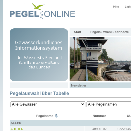
Hilfe
Link
Start
Pegelauswahl über Karte
Newsletter
Pegelauswahl über Tabelle
Pegelname
Nummer
UU
ALLER
AHLDEN
48900102
522286e2