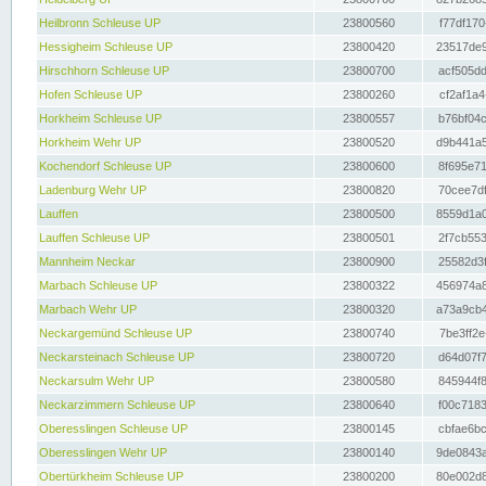
Heilbronn Schleuse UP
23800560
f77df170
Hessigheim Schleuse UP
23800420
23517de9
Hirschhorn Schleuse UP
23800700
acf505dd
Hofen Schleuse UP
23800260
cf2af1a4
Horkheim Schleuse UP
23800557
b76bf04c
Horkheim Wehr UP
23800520
d9b441a5
Kochendorf Schleuse UP
23800600
8f695e71
Ladenburg Wehr UP
23800820
70cee7df
Lauffen
23800500
8559d1a0
Lauffen Schleuse UP
23800501
2f7cb553
Mannheim Neckar
23800900
25582d3f
Marbach Schleuse UP
23800322
456974a8
Marbach Wehr UP
23800320
a73a9cb4
Neckargemünd Schleuse UP
23800740
7be3ff2e
Neckarsteinach Schleuse UP
23800720
d64d07f7
Neckarsulm Wehr UP
23800580
845944f8
Neckarzimmern Schleuse UP
23800640
f00c7183
Oberesslingen Schleuse UP
23800145
cbfae6bc
Oberesslingen Wehr UP
23800140
9de0843a
Obertürkheim Schleuse UP
23800200
80e002d8