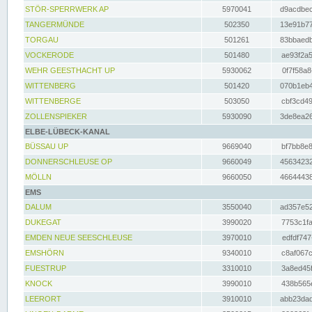
STÖR-SPERRWERK AP
5970041
d9acdbec
TANGERMÜNDE
502350
13e91b77
TORGAU
501261
83bbaedb
VOCKERODE
501480
ae93f2a5
WEHR GEESTHACHT UP
5930062
0f7f58a8
WITTENBERG
501420
070b1eb4
WITTENBERGE
503050
cbf3cd49
ZOLLENSPIEKER
5930090
3de8ea26
ELBE-LÜBECK-KANAL
BÜSSAU UP
9669040
bf7bb8e8
DONNERSCHLEUSE OP
9660049
45634232
MÖLLN
9660050
46644438
EMS
DALUM
3550040
ad357e52
DUKEGAT
3990020
7753c1fa
EMDEN NEUE SEESCHLEUSE
3970010
edfdf747
EMSHÖRN
9340010
c8af067c
FUESTRUP
3310010
3a8ed45f
KNOCK
3990010
438b565e
LEERORT
3910010
abb23dad