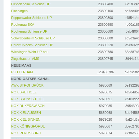
Pleidelsheim Schleuse UP
23800400
6e183f4b
Plochingen
23800100
be7ce40e
Poppenweiler Schleuse UP
23800300
f4854a4c
Rockenau SKA
23800690
4c00a166
Rockenau Schleuse UP
23800680
5ab4f00f
Schwabenheim Schleuse UP
23800800
ec9d3a4d
Untertürkheim Schleuse UP
23800220
a5ca02fb
Wieblingen Wehr UP neu
23800780
66d887a6
Ziegelhausen AMS
23800745
3944c1fd
NEUE MAAS
ROTTERDAM
123456786
a269e3be
NORD-OSTSEE-KANAL
AWK STROHBRÜCK
5970069
0e192297
NOK BREIHOLZ
5970075
4a904d59
NOK BRUNSBÜTTEL
5970091
85fc0dac
NOK DÜKERSWISCH
5970085
3954300d
NOK KIEL AUSSEN
5650068
6dc44585
NOK KIEL BINNEN
5979020
8af24d6a
NOK KÖNIGSFÖRDE
5970067
d0ec2790
NOK RENDSBURG
5970074
8c8afb56