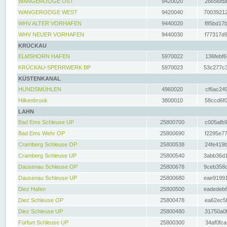
WANGEROOGE OST
9420020
26656fda
WANGEROOGE WEST
9420040
70039212
WHV ALTER VORHAFEN
9440020
f85bd17b
WHV NEUER VORHAFEN
9440030
f77317d9
KRÜCKAU
ELMSHORN HAFEN
5970022
136febf6
KRÜCKAU-SPERRWERK BP
5970023
53c277c3
KÜSTENKANAL
HUNDSMÜHLEN
4960020
cf6ac249
Hilkenbrook
3800010
58ccd6f0
LAHN
Bad Ems Schleuse UP
25800700
c005afb9
Bad Ems Wehr OP
25800690
f2295e77
Cramberg Schleuse OP
25800538
24fe419b
Cramberg Schleuse UP
25800540
3abb36d1
Dausenau Schleuse OP
25800678
9ceb358c
Dausenau Schleuse UP
25800680
eae91991
Diez Hafen
25800500
eadedeb6
Diez Schleuse OP
25800478
ea62ec5f
Diez Schleuse UP
25800480
31750a0f
Fürfurt Schleuse UP
25800300
34af0fca