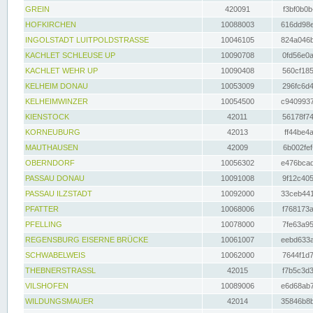
GREIN
420091
f3bf0b0b
HOFKIRCHEN
10088003
616dd98e
INGOLSTADT LUITPOLDSTRASSE
10046105
824a046b
KACHLET SCHLEUSE UP
10090708
0fd56e0a
KACHLET WEHR UP
10090408
560cf185
KELHEIM DONAU
10053009
296fc6d4
KELHEIMWINZER
10054500
c9409937
KIENSTOCK
42011
56178f74
KORNEUBURG
42013
ff44be4a
MAUTHAUSEN
42009
6b002fef
OBERNDORF
10056302
e476bcad
PASSAU DONAU
10091008
9f12c405
PASSAU ILZSTADT
10092000
33ceb441
PFATTER
10068006
f768173a
PFELLING
10078000
7fe63a95
REGENSBURG EISERNE BRÜCKE
10061007
eebd633a
SCHWABELWEIS
10062000
7644f1d7
THEBNERSTRASSL
42015
f7b5c3d3
VILSHOFEN
10089006
e6d68ab7
WILDUNGSMAUER
42014
35846b8b