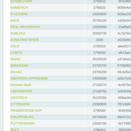
DÜSSELDORF
2750010
8f7e5f92
EMMERICH
2790020
9598e4cb
IFFEZHEIM
23500600
b02be240
KAUB
25700100
1d26e504
KEHL-KRONENHOF
23300900
23af9b02
KOBLENZ
25900700
4c7d796a
KONSTANZ-RHEIN
3329
e020e651
KÖLN
2730010
a6ee8177
LOBITH
2790050
efe13a3d
MAINZ
25100100
a37a9aa3
MANNHEIM
23700700
57090802
MAXAU
23700200
b6c6d5c8
NIERSTEIN-OPPENHEIM
23900600
d28e7ed1
Neuwied Stadt
27100370
dc407f1e
OBERWINTER
27100700
b45359df
OESTRICH
25100300
665be0fe
OTTENHEIM
23300800
787e5d63
PANNERDENSE KOP
2790060
3046493f
PHILIPPSBURG
23700500
88e972e1
PLITTERSDORF
23500700
6b774802
REES
2790010
2f025389