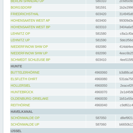
BERLIN-SPANDAU UP
580310
2c68509c
BORGSDORF
581591
1b2e2996
FRIEDRICHSTHAL
603420
314945d6
HOHENSAATEN WEST AP
603400
99309d3e
HOHENSAATEN WEST BP
603310
3404a6e5
LEHNITZ OP
581580
c8a1cf0a
LEHNITZ UP
581590
5bb1f56d
NIEDERFINOW SHW OP
692080
414dd4ee
NIEDERFINOW SHW UP
692090
4eec6b25
SCHWEDT SCHLEUSE BP
603410
4ee515f9
HUNTE
BUTTELERHÖRNE
4960060
b3d88ca6
ELSFLETH OHRT
4960080
531da758
HOLLERSIEL
4960050
2eacef2f
HUNTEBRÜCK
4960070
2e1d458b
OLDENBURG-DRIELAKE
4960030
1b51e55e
REITHÖRNE
4960040
c9df61c4
HAVELKANAL
SCHÖNWALDE OP
587050
d8ef9f21
SCHÖNWALDE UP
587060
b6650b13
IJSSEL