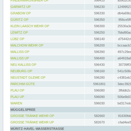
FINDENWIRUNSHIER OP
596410
a5902c55
GARWITZ UP
596230
12499527
GRABOW OP
596330
db4a69b2
GÜRITZ OP
596350
956ce5ff
KLEIN LAASCH WEHR OP
596300
25530a3e
LEWITZ OP
596250
7bbd90ad
LÜBZ OP
596140
d75442cf
MALCHOW WEHR OP
596200
bccaacb3
MALLISS OP
596390
497c29ee
MALLISS UP
596400
a64918a6
NEU KALLISS OP
596430
30739ff3
NEUBURG OP
596160
541c508a
NEUSTADT GLEWE OP
596280
c4381eb3
PARCHIM GÜTE
5961801
3dec3921
PLAU OP
596080
3ffddb2c
PLAU UP
596090
506e6b03
WAREN
596030
bd317edd
MÜGGELSPREE
GROSSE TRÄNKE WEHR OP
582660
81630fdd
GROSSE TRÄNKE WEHR UP
582670
cfad4ee5
MÜRITZ-HAVEL-WASSERSTRASSE