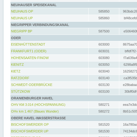
NEUHAUSER SPEISEKANAL
NEUHAUS OP
585850
963bdc26
NEUHAUS UP
585860
bf48cefd
NIEGRIPPER VERBINDUNGSKANAL
NIEGRIPP BP
587500
e506460f
ODER
EISENHÜTTENSTADT
603000
8675aa70
FRANKFURT1 (ODER)
603031
bffdf7f2
HOHENSAATEN-FINOW
603080
f7a639a4
KIENITZ
603050
6298a8f9
KIETZ
603040
16258271
RATZDORF
603140
ca3f535b
SCHWEDT-ODERBRÜCKE
603130
e28babaa
STÜTZKOW
603100
30bff0df
ORANIENBURGER HAVEL
OHV KM 3.014 (HOCHSPANNUNG)
580271
eea7e3dc
OHv km 1.467 (Blaues Wunder)
580272
8b51c505
OBERE HAVEL-WASSERSTRASSE
BISCHOFSWERDER OP
581520
16a780aa
BISCHOFSWERDER UP
581530
74134dc6