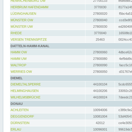
HENRICHENBURG UW
27700133
e6b68bc2
HERBRUM HAFENDAMM
3770030
8177a148
LÜDINGHAUSEN
27800020
f5bc4a51
MÜNSTER OW
27800040
ccd3e8f1
MÜNSTER UW
27800030
ed260406
RHEDE
3770040
16508b11
VERSEN TRENNSPITZE
25463
0024cc40
DATTELN-HAMM-KANAL
HAMM OW
27800060
4dbce62d
HAMM UW
27800080
4ef9dd9c
WALTROP
27800090
facc5c16
WERRIES OW
27800050
d31767ef
DIEMEL
DIEMELTALSPERRE
44100104
5cdc6555
HELMINGHAUSEN
44100206
33092c28
WILHELMSBRÜCKE
44100024
7deedc21
DONAU
ACHLEITEN
10094006
c389c9e2
DEGGENDORF
10081004
53d40547
DÜRNSTEIN
42012
ce4e3050
ERLAU
10096001
99619dc5