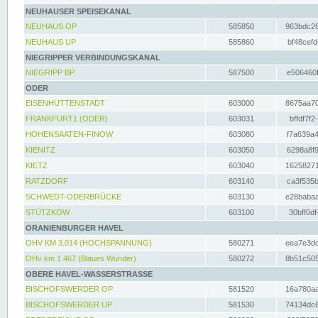
NEUHAUSER SPEISEKANAL
NEUHAUS OP
585850
963bdc26
NEUHAUS UP
585860
bf48cefd
NIEGRIPPER VERBINDUNGSKANAL
NIEGRIPP BP
587500
e506460f
ODER
EISENHÜTTENSTADT
603000
8675aa70
FRANKFURT1 (ODER)
603031
bffdf7f2
HOHENSAATEN-FINOW
603080
f7a639a4
KIENITZ
603050
6298a8f9
KIETZ
603040
16258271
RATZDORF
603140
ca3f535b
SCHWEDT-ODERBRÜCKE
603130
e28babaa
STÜTZKOW
603100
30bff0df
ORANIENBURGER HAVEL
OHV KM 3.014 (HOCHSPANNUNG)
580271
eea7e3dc
OHv km 1.467 (Blaues Wunder)
580272
8b51c505
OBERE HAVEL-WASSERSTRASSE
BISCHOFSWERDER OP
581520
16a780aa
BISCHOFSWERDER UP
581530
74134dc6