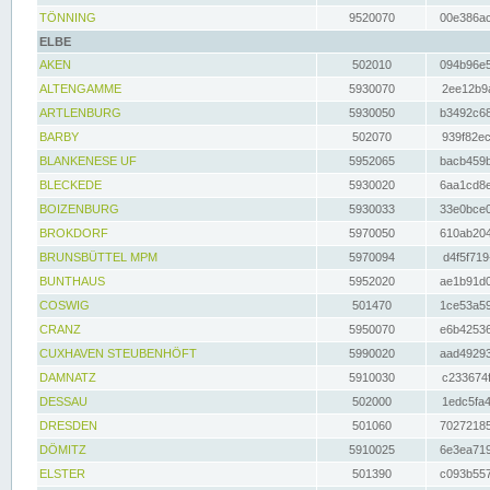
TÖNNING
9520070
00e386ac
ELBE
AKEN
502010
094b96e5
ALTENGAMME
5930070
2ee12b9a
ARTLENBURG
5930050
b3492c68
BARBY
502070
939f82ec
BLANKENESE UF
5952065
bacb459b
BLECKEDE
5930020
6aa1cd8e
BOIZENBURG
5930033
33e0bce0
BROKDORF
5970050
610ab204
BRUNSBÜTTEL MPM
5970094
d4f5f719
BUNTHAUS
5952020
ae1b91d0
COSWIG
501470
1ce53a59
CRANZ
5950070
e6b42536
CUXHAVEN STEUBENHÖFT
5990020
aad49293
DAMNATZ
5910030
c233674f
DESSAU
502000
1edc5fa4
DRESDEN
501060
70272185
DÖMITZ
5910025
6e3ea719
ELSTER
501390
c093b557