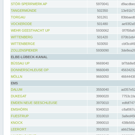
STÖR-SPERRWERK AP
5970041
d9acdbec
TANGERMÜNDE
502350
13e91b77
TORGAU
501261
83bbaedb
VOCKERODE
501480
ae93f2a5
WEHR GEESTHACHT UP
5930062
0f7f58a8
WITTENBERG
501420
070b1eb4
WITTENBERGE
503050
cbf3cd49
ZOLLENSPIEKER
5930090
3de8ea26
ELBE-LÜBECK-KANAL
BÜSSAU UP
9669040
bf7bb8e8
DONNERSCHLEUSE OP
9660049
45634232
MÖLLN
9660050
46644438
EMS
DALUM
3550040
ad357e52
DUKEGAT
3990020
7753c1fa
EMDEN NEUE SEESCHLEUSE
3970010
edfdf747
EMSHÖRN
9340010
c8af067c
FUESTRUP
3310010
3a8ed45f
KNOCK
3990010
438b565e
LEERORT
3910010
abb23dad