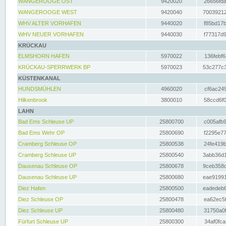
WANGEROOGE OST
9420020
26656fda
WANGEROOGE WEST
9420040
70039212
WHV ALTER VORHAFEN
9440020
f85bd17b
WHV NEUER VORHAFEN
9440030
f77317d9
KRÜCKAU
ELMSHORN HAFEN
5970022
136febf6
KRÜCKAU-SPERRWERK BP
5970023
53c277c3
KÜSTENKANAL
HUNDSMÜHLEN
4960020
cf6ac249
Hilkenbrook
3800010
58ccd6f0
LAHN
Bad Ems Schleuse UP
25800700
c005afb9
Bad Ems Wehr OP
25800690
f2295e77
Cramberg Schleuse OP
25800538
24fe419b
Cramberg Schleuse UP
25800540
3abb36d1
Dausenau Schleuse OP
25800678
9ceb358c
Dausenau Schleuse UP
25800680
eae91991
Diez Hafen
25800500
eadedeb6
Diez Schleuse OP
25800478
ea62ec5f
Diez Schleuse UP
25800480
31750a0f
Fürfurt Schleuse UP
25800300
34af0fca