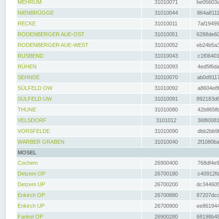
MEHRUM
31010071
be05603a
NIENBRÜGGE
31010044
864a8111
RECKE
31010011
7af19499
RODENBERGER AUE-OST
31010051
6288de60
RODENBERGER AUE-WEST
31010052
eb24b5a3
RUSBEND
31010043
c1f06401
RÜHEN
31010093
4ed5f6da
SEHNDE
31010070
ab0d9117
SÜLFELD OW
31010092
a8604e8f
SÜLFELD UW
31010091
892183d6
THUNE
31010080
42b865fb
VELSDORF
3101012
36f80081
VORSFELDE
31010090
dbb2bb9f
WARBER GRABEN
31010040
2f1080ba
MOSEL
Cochem
26900400
768df4e9
Detzem OP
26700180
c40912fd
Detzem UP
26700200
dc344605
Enkirch OP
26700880
87207dcd
Enkirch UP
26700900
ee861944
Fankel OP
26900280
68198b48