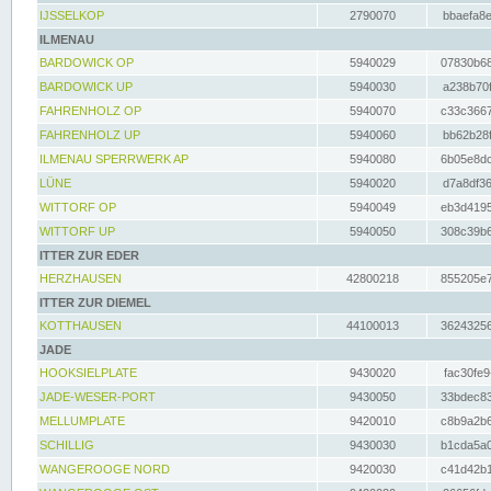
IJSSELKOP
2790070
bbaefa8e
ILMENAU
BARDOWICK OP
5940029
07830b68
BARDOWICK UP
5940030
a238b70f
FAHRENHOLZ OP
5940070
c33c3667
FAHRENHOLZ UP
5940060
bb62b28f
ILMENAU SPERRWERK AP
5940080
6b05e8dc
LÜNE
5940020
d7a8df36
WITTORF OP
5940049
eb3d4195
WITTORF UP
5940050
308c39b6
ITTER ZUR EDER
HERZHAUSEN
42800218
855205e7
ITTER ZUR DIEMEL
KOTTHAUSEN
44100013
36243256
JADE
HOOKSIELPLATE
9430020
fac30fe9
JADE-WESER-PORT
9430050
33bdec83
MELLUMPLATE
9420010
c8b9a2b6
SCHILLIG
9430030
b1cda5a0
WANGEROOGE NORD
9420030
c41d42b1