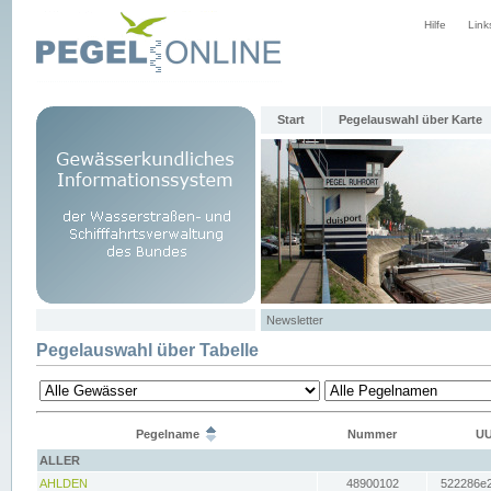
Hilfe
Link
Start
Pegelauswahl über Karte
Newsletter
Pegelauswahl über Tabelle
Pegelname
Nummer
UU
ALLER
AHLDEN
48900102
522286e2