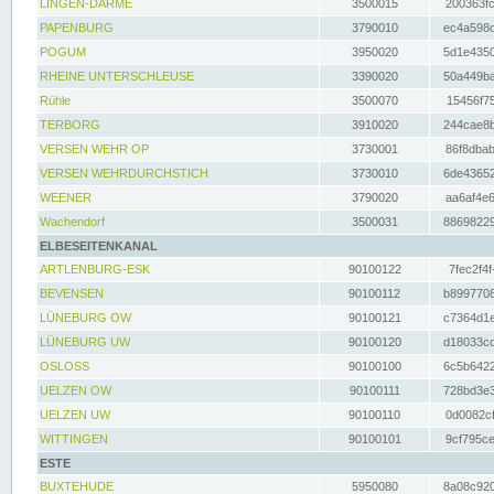
LINGEN-DARME
3500015
200363fc
PAPENBURG
3790010
ec4a598d
POGUM
3950020
5d1e4350
RHEINE UNTERSCHLEUSE
3390020
50a449ba
Rühle
3500070
15456f75
TERBORG
3910020
244cae8b
VERSEN WEHR OP
3730001
86f8dbab
VERSEN WEHRDURCHSTICH
3730010
6de43652
WEENER
3790020
aa6af4e6
Wachendorf
3500031
88698229
ELBESEITENKANAL
ARTLENBURG-ESK
90100122
7fec2f4f
BEVENSEN
90100112
b8997708
LÜNEBURG OW
90100121
c7364d1e
LÜNEBURG UW
90100120
d18033cd
OSLOSS
90100100
6c5b6422
UELZEN OW
90100111
728bd3e3
UELZEN UW
90100110
0d0082cf
WITTINGEN
90100101
9cf795ce
ESTE
BUXTEHUDE
5950080
8a08c920