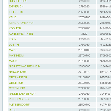
DÜSSELDORF
2750010
8f7e5f92
EMMERICH
2790020
9598e4cb
IFFEZHEIM
23500600
b02be240
KAUB
25700100
1d26e504
KEHL-KRONENHOF
23300900
23af9b02
KOBLENZ
25900700
4c7d796a
KONSTANZ-RHEIN
3329
e020e651
KÖLN
2730010
a6ee8177
LOBITH
2790050
efe13a3d
MAINZ
25100100
a37a9aa3
MANNHEIM
23700700
57090802
MAXAU
23700200
b6c6d5c8
NIERSTEIN-OPPENHEIM
23900600
d28e7ed1
Neuwied Stadt
27100370
dc407f1e
OBERWINTER
27100700
b45359df
OESTRICH
25100300
665be0fe
OTTENHEIM
23300800
787e5d63
PANNERDENSE KOP
2790060
3046493f
PHILIPPSBURG
23700500
88e972e1
PLITTERSDORF
23500700
6b774802
REES
2790010
2f025389