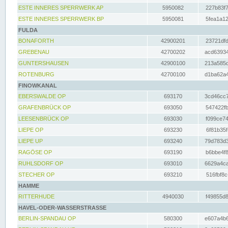
ESTE INNERES SPERRWERK AP
5950082
227b83f7
ESTE INNERES SPERRWERK BP
5950081
5fea1a12
FULDA
BONAFORTH
42900201
23721dfd
GREBENAU
42700202
acd63934
GUNTERSHAUSEN
42900100
213a585d
ROTENBURG
42700100
d1ba62a4
FINOWKANAL
EBERSWALDE OP
693170
3cd46cc7
GRAFENBRÜCK OP
693050
547422fb
LEESENBRÜCK OP
693030
f099ce74
LIEPE OP
693230
6f81b35f
LIEPE UP
693240
79d783d3
RAGÖSE OP
693190
b6bbe4f8
RUHLSDORF OP
693010
6629a4ca
STECHER OP
693210
516fbf8c
HAMME
RITTERHUDE
4940030
f49855d8
HAVEL-ODER-WASSERSTRASSE
BERLIN-SPANDAU OP
580300
e607a4b6