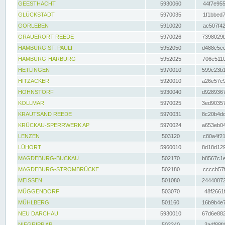
GEESTHACHT
5930060
44f7e955
GLÜCKSTADT
5970035
1f1bbed7
GORLEBEN
5910020
ac507f42
GRAUERORT REEDE
5970026
7398029b
HAMBURG ST. PAULI
5952050
d488c5cc
HAMBURG-HARBURG
5952025
706e5110
HETLINGEN
5970010
599c23b1
HITZACKER
5920010
a26e57c9
HOHNSTORF
5930040
d9289367
KOLLMAR
5970025
3ed90357
KRAUTSAND REEDE
5970031
8c20b4dc
KRÜCKAU-SPERRWERK AP
5970024
a653eb04
LENZEN
503120
c80a4f21
LÜHORT
5960010
8d18d129
MAGDEBURG-BUCKAU
502170
b8567c1e
MAGDEBURG-STROMBRÜCKE
502180
ccccb57f
MEISSEN
501080
24440872
MÜGGENDORF
503070
48f2661f
MÜHLBERG
501160
16b9b4e7
NEU DARCHAU
5930010
67d6e882
NIEGRIPP AP
502240
3adf88fd