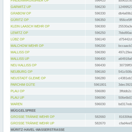
FINDENWIRUNSHIER OP
596410
a5902c55
GARWITZ UP
596230
12499527
GRABOW OP
596330
db4a69b2
GÜRITZ OP
596350
956ce5ff
KLEIN LAASCH WEHR OP
596300
25530a3e
LEWITZ OP
596250
7bbd90ad
LÜBZ OP
596140
d75442cf
MALCHOW WEHR OP
596200
bccaacb3
MALLISS OP
596390
497c29ee
MALLISS UP
596400
a64918a6
NEU KALLISS OP
596430
30739ff3
NEUBURG OP
596160
541c508a
NEUSTADT GLEWE OP
596280
c4381eb3
PARCHIM GÜTE
5961801
3dec3921
PLAU OP
596080
3ffddb2c
PLAU UP
596090
506e6b03
WAREN
596030
bd317edd
MÜGGELSPREE
GROSSE TRÄNKE WEHR OP
582660
81630fdd
GROSSE TRÄNKE WEHR UP
582670
cfad4ee5
MÜRITZ-HAVEL-WASSERSTRASSE