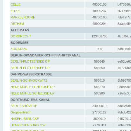
CELLE
48300105
b475386c
EITZE
48900237
47174d8f
MARKLENDORF
48700103
8b4f9f7c
RETHEM
48900204
5aaed954
ALTE MAAS
DORDRECHT
123456785
6c6f84c2
BODENSEE
KONSTANZ
906
aa9179c1
BERLIN-SPANDAUER-SCHIFFFAHRTSKANAL
BERLIN-PLÖTZENSEE OP
586640
ee52ce62
BERLIN-PLÖTZENSEE UP
586650
45721a68
DAHME-WASSERSTRASSE
BERLIN-SCHMÖCKWITZ
586810
6b595707
NEUE MÜHLE SCHLEUSE OP
586270
0e0dbcc9
NEUE MÜHLE SCHLEUSE UP
586280
c9a6c3bf
DORTMUND-EMS-KANAL
BERGESHÖVEDE
34000010
ade3a084
Groppenbruch
27700122
7bbdb421
HASEHUBBRÜCKE
3690010
04572010
HENRICHENBURG OW
27700111
70bee932