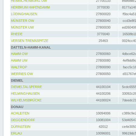
HENRICHENBURG UW
27700133
e6b68bc2
HERBRUM HAFENDAMM
3770030
8177a148
LÜDINGHAUSEN
27800020
f5bc4a51
MÜNSTER OW
27800040
ccd3e8f1
MÜNSTER UW
27800030
ed260406
RHEDE
3770040
16508b11
VERSEN TRENNSPITZE
25463
0024cc40
DATTELN-HAMM-KANAL
HAMM OW
27800060
4dbce62d
HAMM UW
27800080
4ef9dd9c
WALTROP
27800090
facc5c16
WERRIES OW
27800050
d31767ef
DIEMEL
DIEMELTALSPERRE
44100104
5cdc6555
HELMINGHAUSEN
44100206
33092c28
WILHELMSBRÜCKE
44100024
7deedc21
DONAU
ACHLEITEN
10094006
c389c9e2
DEGGENDORF
10081004
53d40547
DÜRNSTEIN
42012
ce4e3050
ERLAU
10096001
99619dc5