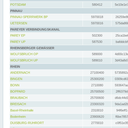
POTSDAM
580412
5e10e1e7
PINNAU
PINNAU-SPERRWERK BP
5970018
26259e8f
UETERSEN
5970016
575da86f
PAREYER VERBINDUNGSKANAL
PAREY EP
502300
25ca1bef
PAREY UP
587530
bafddcbf
RHEINSBERGER GEWÄSSER
WOLFSBRUCH OP
589000
4d00c13e
WOLFSBRUCH UP
589010
3d43a8d7
RHEIN
ANDERNACH
27100400
5735892a
BINGEN
25300200
0309cd61
BONN
2710080
593647aa
BOPPARD
25700500
2ff6379d
BRAUBACH
25700600
d6dc44d1
BREISACH
23300320
9da1ad2b
Basel-Rheinhalle
2310010
94f6eff1
Bodenheim
23900620
f6be7857
DUISBURG-RUHRORT
2770010
c0f51e35