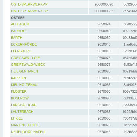
OSTE-SPERRWERK AP
9000000590
8c3295dc
OSTE-SPERRWERK BP
9000000532
7cb4566b
OSTSEE
ALTHAGEN
9650024
b8d05bf9
BARHÖFT
9650040
09227288
BARTH
9650030
00c33ed9
ECKERNFÖRDE
9610045
1faa9b2c
FLENSBURG
9610010
9e19c411
GREIFSWALD OIE
9690078
087b6386
GREIFSWALD-WIECK
9650073
6b53ef42
HEILIGENHAFEN
9610070
06219dd9
KAPPELN
9610035
b09f2243
KIEL-HOLTENAU
9610066
3ad4013f
KLOSTER
9670050
905e7328
KOSEROW
9690093
c0f33a36
LANGBALLIGAU
9610015
5a33bf14
LAUTERBACH
9670063
91922b9b
LT KIEL
9610050
736437d7
MARIENLEUCHTE
9610075
8effc15d
NEUENDORF HAFEN
9670046
492f85b8