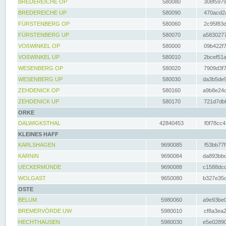
BREDEREICHE OP
580080
308f5979
BREDEREICHE UP
580090
470acd2a
FÜRSTENBERG OP
580060
2c95f83d
FÜRSTENBERG UP
580070
a5830277
VOßWINKEL OP
580000
09b422f7
VOßWINKEL UP
580010
2bcef51a
WESENBERG OP
580020
7909d3f7
WESENBERG UP
580030
da3b5de9
ZEHDENICK OP
580160
a9b8e24c
ZEHDENICK UP
580170
721d7dbf
ORKE
DALWIGKSTHAL
42840453
f0f78cc4
KLEINES HAFF
KARLSHAGEN
9690085
f53bb77f
KARNIN
9690084
da893bbd
UECKERMÜNDE
9690088
c1588dcc
WOLGAST
9650080
b327e35c
OSTE
BELUM
5980060
a9e93be0
BREMERVÖRDE UW
5980010
cf8a3ea2
HECHTHAUSEN
5980030
e5e02890