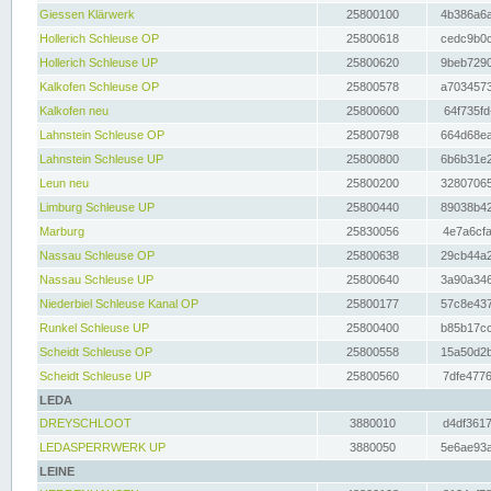
Giessen Klärwerk
25800100
4b386a6a
Hollerich Schleuse OP
25800618
cedc9b0c
Hollerich Schleuse UP
25800620
9beb7290
Kalkofen Schleuse OP
25800578
a7034573
Kalkofen neu
25800600
64f735fd
Lahnstein Schleuse OP
25800798
664d68ea
Lahnstein Schleuse UP
25800800
6b6b31e2
Leun neu
25800200
32807065
Limburg Schleuse UP
25800440
89038b42
Marburg
25830056
4e7a6cfa
Nassau Schleuse OP
25800638
29cb44a2
Nassau Schleuse UP
25800640
3a90a346
Niederbiel Schleuse Kanal OP
25800177
57c8e437
Runkel Schleuse UP
25800400
b85b17cc
Scheidt Schleuse OP
25800558
15a50d2b
Scheidt Schleuse UP
25800560
7dfe4776
LEDA
DREYSCHLOOT
3880010
d4df3617
LEDASPERRWERK UP
3880050
5e6ae93a
LEINE