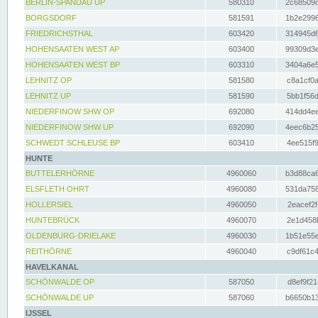
BERLIN-SPANDAU UP
580310
2c68509c
BORGSDORF
581591
1b2e2996
FRIEDRICHSTHAL
603420
314945d6
HOHENSAATEN WEST AP
603400
99309d3e
HOHENSAATEN WEST BP
603310
3404a6e5
LEHNITZ OP
581580
c8a1cf0a
LEHNITZ UP
581590
5bb1f56d
NIEDERFINOW SHW OP
692080
414dd4ee
NIEDERFINOW SHW UP
692090
4eec6b25
SCHWEDT SCHLEUSE BP
603410
4ee515f9
HUNTE
BUTTELERHÖRNE
4960060
b3d88ca6
ELSFLETH OHRT
4960080
531da758
HOLLERSIEL
4960050
2eacef2f
HUNTEBRÜCK
4960070
2e1d458b
OLDENBURG-DRIELAKE
4960030
1b51e55e
REITHÖRNE
4960040
c9df61c4
HAVELKANAL
SCHÖNWALDE OP
587050
d8ef9f21
SCHÖNWALDE UP
587060
b6650b13
IJSSEL