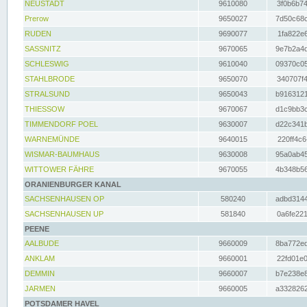
NEUSTADT
9610080
3f0b6b74
Prerow
9650027
7d50c68c
RUDEN
9690077
1fa822e6
SASSNITZ
9670065
9e7b2a4d
SCHLESWIG
9610040
09370c05
STAHLBRODE
9650070
340707f4
STRALSUND
9650043
b9163121
THIESSOW
9670067
d1c9bb3c
TIMMENDORF POEL
9630007
d22c341b
WARNEMÜNDE
9640015
220ff4c6
WISMAR-BAUMHAUS
9630008
95a0ab45
WITTOWER FÄHRE
9670055
4b348b56
ORANIENBURGER KANAL
SACHSENHAUSEN OP
580240
adbd3144
SACHSENHAUSEN UP
581840
0a6fe221
PEENE
AALBUDE
9660009
8ba772ed
ANKLAM
9660001
22fd01e0
DEMMIN
9660007
b7e238e8
JARMEN
9660005
a3328262
POTSDAMER HAVEL