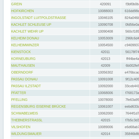
GREIN
420091
f3bf0b0b
HOFKIRCHEN
10088003
616dd98e
INGOLSTADT LUITPOLDSTRASSE
10046105
824a046b
KACHLET SCHLEUSE UP
10090708
0fd56e0a
KACHLET WEHR UP
10090408
560cf185
KELHEIM DONAU
10053009
296fc6d4
KELHEIMWINZER
10054500
c9409937
KIENSTOCK
42011
56178f74
KORNEUBURG
42013
ff44be4a
MAUTHAUSEN
42009
6b002fef
OBERNDORF
10056302
e476bcad
PASSAU DONAU
10091008
9f12c405
PASSAU ILZSTADT
10092000
33ceb441
PFATTER
10068006
f768173a
PFELLING
10078000
7fe63a95
REGENSBURG EISERNE BRÜCKE
10061007
eebd633a
SCHWABELWEIS
10062000
7644f1d7
THEBNERSTRASSL
42015
f7b5c3d3
VILSHOFEN
10089006
e6d68ab7
WILDUNGSMAUER
42014
35846b8b