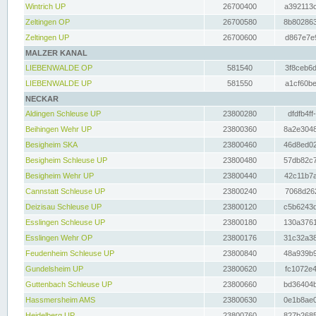
Wintrich UP
26700400
a392113c
Zeltingen OP
26700580
8b802863
Zeltingen UP
26700600
d867e7e9
MALZER KANAL
LIEBENWALDE OP
581540
3f8ceb6d
LIEBENWALDE UP
581550
a1cf60be
NECKAR
Aldingen Schleuse UP
23800280
dfdfb4ff
Beihingen Wehr UP
23800360
8a2e3048
Besigheim SKA
23800460
46d8ed02
Besigheim Schleuse UP
23800480
57db82c7
Besigheim Wehr UP
23800440
42c11b7a
Cannstatt Schleuse UP
23800240
7068d262
Deizisau Schleuse UP
23800120
c5b6243d
Esslingen Schleuse UP
23800180
130a3761
Esslingen Wehr OP
23800176
31c32a38
Feudenheim Schleuse UP
23800840
48a939b9
Gundelsheim UP
23800620
fc1072e4
Guttenbach Schleuse UP
23800660
bd36404b
Hassmersheim AMS
23800630
0e1b8ae0
Heidelberg UP
23800760
827b2685