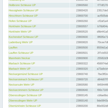
Heilbronn Schleuse UP
23800560
f77df170
Hessigheim Schleuse UP
23800420
23517de9
Hirschhorn Schleuse UP
23800700
acf505dd
Hofen Schleuse UP
23800260
cf2af1a4
Horkheim Schleuse UP
23800557
b76bf04c
Horkheim Wehr UP
23800520
d9b441a5
Kochendorf Schleuse UP
23800600
8f695e71
Ladenburg Wehr UP
23800820
70cee7df
Lauffen
23800500
8559d1a0
Lauffen Schleuse UP
23800501
2f7cb553
Mannheim Neckar
23800900
25582d3f
Marbach Schleuse UP
23800322
456974a8
Marbach Wehr UP
23800320
a73a9cb4
Neckargemünd Schleuse UP
23800740
7be3ff2e
Neckarsteinach Schleuse UP
23800720
d64d07f7
Neckarsulm Wehr UP
23800580
845944f8
Neckarzimmern Schleuse UP
23800640
f00c7183
Oberesslingen Schleuse UP
23800145
cbfae6bc
Oberesslingen Wehr UP
23800140
9de0843a
Obertürkheim Schleuse UP
23800200
80e002d8