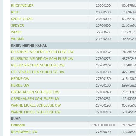
RHEINWEILER
23300130
06b978dd
RUST
23300580
5389b878
SANKT GOAR
25700300
550eb7e9
SPEYER
23700600
2cb8ae5b
WESEL
2770040
f33c3cc9
WORMS
23900200
844a620f
RHEIN-HERNE-KANAL
DUISBURG-MEIDERICH SCHLEUSE OW
27700262
f18e81da
DUISBURG-MEIDERICH SCHLEUSE UW
27700273
48780245
GELSENKIRCHEN SCHLEUSE OW
27700229
5b9f8134
GELSENKIRCHEN SCHLEUSE UW
27700230
427318d0
HERNE OW
27700150
ac6c4362
HERNE UW
27700160
b9975ea1
OBERHAUSEN SCHLEUSE OW
27700240
e251f943
OBERHAUSEN SCHLEUSE UW
27700251
12f63015
WANNE EICKEL SCHLEUSE OW
27700193
05ca0e33
WANNE EICKEL SCHLEUSE UW
27700218
23045f8b
RUHR
Hattingen
2769510000100
c0594fb5
RUHRWEHR OW
27600090
12a3037f