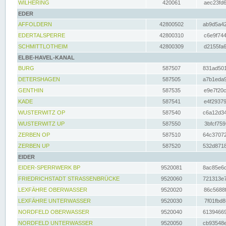
WILHERING
420061
aec23fd6
EDER
AFFOLDERN
42800502
ab9d5a42
EDERTALSPERRE
42800310
c6e9f744
SCHMITTLOTHEIM
42800309
d2155fa6
ELBE-HAVEL-KANAL
BURG
587507
831ad501
DETERSHAGEN
587505
a7b1eda9
GENTHIN
587535
e9e7f20c
KADE
587541
e4f29379
WUSTERWITZ OP
587540
c6a12d34
WUSTERWITZ UP
587550
3bfcf759
ZERBEN OP
587510
64c37072
ZERBEN UP
587520
532d8718
EIDER
EIDER-SPERRWERK BP
9520081
8ac85e6c
FRIEDRICHSTADT STRASSENBRÜCKE
9520060
721313e7
LEXFÄHRE OBERWASSER
9520020
86c5688f
LEXFÄHRE UNTERWASSER
9520030
7f01fbd8
NORDFELD OBERWASSER
9520040
61394669
NORDFELD UNTERWASSER
9520050
cb93548e