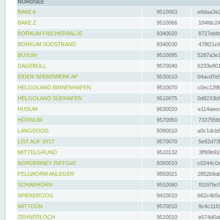
NORDSEE
BAKE A
9510063
e8daa3e2
BAKE Z
9510066
104fdc24
BORKUM FISCHERBALJE
9340020
8727ebfd
BORKUM SÜDSTRAND
9340030
478f21e9
BÜSUM
9510095
5287a3e1
DAGEBÜLL
9570040
6233e901
EIDER-SPERRWERK AP
9530010
04acd7e5
HELGOLAND BINNENHAFEN
9510070
c0ec139b
HELGOLAND SÜDHAFEN
9510075
0d8233b8
HUSUM
9530020
e114aeec
HÖRNUM
9570050
733755fd
LANGEOOG
9390010
a0c1dcb6
LIST AUF SYLT
9570070
5e92d73f
MITTELGRUND
9510132
3ff99b92
NORDERNEY RIFFGAT
9360010
c0244c0e
PELLWORM ANLEGER
9550021
2852b9ab
SCHARHÖRN
9510060
f0197bcf
SPIEKEROOG
9410010
662c4b5e
WITTDÜN
9570010
9c4c11f2
ZEHNERLOCH
9510010
e574d0af