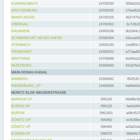
KLEINHEUBACH
24700200
355b02d2
KROTZENBURG
24700335
27eed51b
MAINFLINGEN
24700325
4627475d
OBERNAU
24700302
3c7cfb10
RAUNHEIM
24900108
db1684c1
SCHWEINFURT NEUER HAFEN
24300304
42ecae60
STEINBACH
24500100
1ed983c3
TRUNSTADT
24300202
a77aad00
WERTHEIM
24709089
0e065a22
WÜRZBURG
24300600
915d76e1
MAIN-DONAU-KANAL
BAMBERG
24300042
ff02f181
RIEDENBURG_UP
13409200
4a69e82e
MÜRITZ-ELDE-WASSERSTRASSE
BARKOW OP
596100
06d86c6b
BOBZIN OP
596120
faefa284
BUROW
5961601
a68cf527
DÖMITZ OP
596450
ec8188ee
DÖMITZ UP
596460
ad3a51da
ELDENA OP
596370
0fab94c7