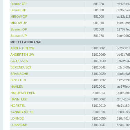
Diemitz OP
581020
d6426c42
Diemitz UP
581030
6b3b55e2
MIROW OP
581000
ab13c115
MIROW UP
581010
19cc3b9a
Strasen OP
581060
117877ec
Strasen UP
581070
2cc40997
MITTELLANDKANAL
ANDERTEN OW
31010061
bc20d819
ANDERTEN UW
31010060
dd41a7d6
BAD ESSEN
31010030
6760b547
BERENBUSCH
31010042
d2c8f60e
BRAMSCHE
31010020
bec8a6a5
BROXTEN
31010032
1125a391
HAHLEN
31010041
ac970eb0
HALDENSLEBEN
3101013
90d92801
HANN. LIST
31010062
27dfd137
HÖRSTEL
31010010
6c7c180f
KANALBRÜCKE
3101018
32b997c2
LOHNDE
31010050
516c4814
LÜBBECKE
31010031
c2aa9164