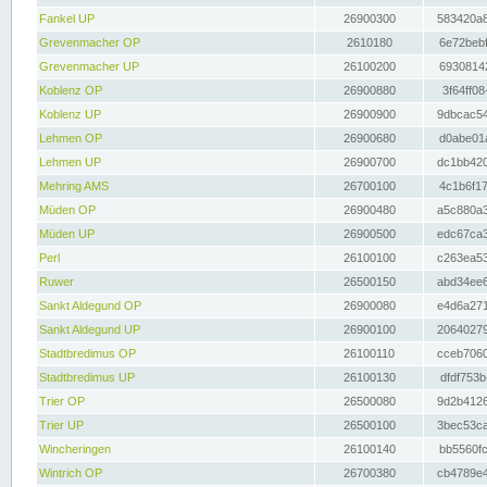
Fankel UP
26900300
583420a8
Grevenmacher OP
2610180
6e72bebf
Grevenmacher UP
26100200
69308142
Koblenz OP
26900880
3f64ff08
Koblenz UP
26900900
9dbcac54
Lehmen OP
26900680
d0abe01a
Lehmen UP
26900700
dc1bb420
Mehring AMS
26700100
4c1b6f17
Müden OP
26900480
a5c880a3
Müden UP
26900500
edc67ca3
Perl
26100100
c263ea53
Ruwer
26500150
abd34ee6
Sankt Aldegund OP
26900080
e4d6a271
Sankt Aldegund UP
26900100
20640279
Stadtbredimus OP
26100110
cceb7060
Stadtbredimus UP
26100130
dfdf753b
Trier OP
26500080
9d2b4126
Trier UP
26500100
3bec53ca
Wincheringen
26100140
bb5560fc
Wintrich OP
26700380
cb4789e4