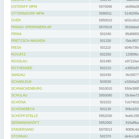
OSTERIFF MPM
5970096
eb90bd3f
OTTERNDORF MPM
5990011
5140295e
OVER
5950010
b02ce5c0
PINNAU-SPERRWERK AP
5970019
391bbba5
PIRNA
501040
85d686f1
PRETZSCH-MAUKEN
501330
f3dc8f07
RIESA
501110
b04b739d
ROGÄTZ
502250
133f0f6c
ROSSLAU
501490
e97116a4
ROTHENSEE
502210
e30f2e83
SANDAU
502430
f4c55f77
SCHARLEUK
503030
e32b0a28
SCHNACKENBURG
5910010
550e3885
SCHULAU
5950090
f3c6ee73
SCHÖNA
501010
7cb7461b
SCHÖNEBECK
502130
90bcb315
SCHÖPFSTELLE
5952030
fed4c295
SEEMANNSHÖFT
5952060
816affba
STADERSAND
5970013
80f0fc4d
STORKAU
502370
de4cc1db