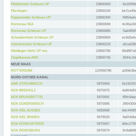
Pleidelsheim Schleuse UP
23800400
6e183f4b
Plochingen
23800100
be7ce40e
Poppenweiler Schleuse UP
23800300
f4854a4c
Rockenau SKA
23800690
4c00a166
Rockenau Schleuse UP
23800680
5ab4f00f
Schwabenheim Schleuse UP
23800800
ec9d3a4d
Untertürkheim Schleuse UP
23800220
a5ca02fb
Wieblingen Wehr UP neu
23800780
66d887a6
Ziegelhausen AMS
23800745
3944c1fd
NEUE MAAS
ROTTERDAM
123456786
a269e3be
NORD-OSTSEE-KANAL
AWK STROHBRÜCK
5970069
0e192297
NOK BREIHOLZ
5970075
4a904d59
NOK BRUNSBÜTTEL
5970091
85fc0dac
NOK DÜKERSWISCH
5970085
3954300d
NOK KIEL AUSSEN
5650068
6dc44585
NOK KIEL BINNEN
5979020
8af24d6a
NOK KÖNIGSFÖRDE
5970067
d0ec2790
NOK RENDSBURG
5970074
8c8afb56