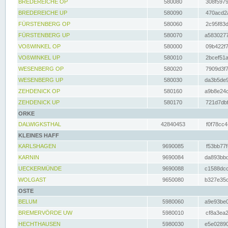
BREDEREICHE OP
580080
308f5979
BREDEREICHE UP
580090
470acd2a
FÜRSTENBERG OP
580060
2c95f83d
FÜRSTENBERG UP
580070
a5830277
VOßWINKEL OP
580000
09b422f7
VOßWINKEL UP
580010
2bcef51a
WESENBERG OP
580020
7909d3f7
WESENBERG UP
580030
da3b5de9
ZEHDENICK OP
580160
a9b8e24c
ZEHDENICK UP
580170
721d7dbf
ORKE
DALWIGKSTHAL
42840453
f0f78cc4
KLEINES HAFF
KARLSHAGEN
9690085
f53bb77f
KARNIN
9690084
da893bbd
UECKERMÜNDE
9690088
c1588dcc
WOLGAST
9650080
b327e35c
OSTE
BELUM
5980060
a9e93be0
BREMERVÖRDE UW
5980010
cf8a3ea2
HECHTHAUSEN
5980030
e5e02890