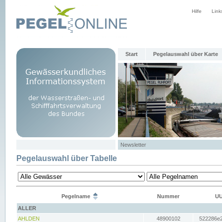
Hilfe
Link
Start
Pegelauswahl über Karte
Newsletter
Pegelauswahl über Tabelle
Pegelname
Nummer
UU
ALLER
AHLDEN
48900102
522286e2