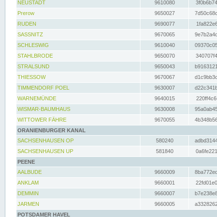
NEUSTADT
9610080
3f0b6b74
Prerow
9650027
7d50c68c
RUDEN
9690077
1fa822e6
SASSNITZ
9670065
9e7b2a4d
SCHLESWIG
9610040
09370c05
STAHLBRODE
9650070
340707f4
STRALSUND
9650043
b9163121
THIESSOW
9670067
d1c9bb3c
TIMMENDORF POEL
9630007
d22c341b
WARNEMÜNDE
9640015
220ff4c6
WISMAR-BAUMHAUS
9630008
95a0ab45
WITTOWER FÄHRE
9670055
4b348b56
ORANIENBURGER KANAL
SACHSENHAUSEN OP
580240
adbd3144
SACHSENHAUSEN UP
581840
0a6fe221
PEENE
AALBUDE
9660009
8ba772ed
ANKLAM
9660001
22fd01e0
DEMMIN
9660007
b7e238e8
JARMEN
9660005
a3328262
POTSDAMER HAVEL