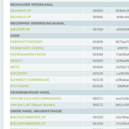
NEUHAUSER SPEISEKANAL
NEUHAUS OP
585850
963bdc26
NEUHAUS UP
585860
bf48cefd
NIEGRIPPER VERBINDUNGSKANAL
NIEGRIPP BP
587500
e506460f
ODER
EISENHÜTTENSTADT
603000
8675aa70
FRANKFURT1 (ODER)
603031
bffdf7f2
HOHENSAATEN-FINOW
603080
f7a639a4
KIENITZ
603050
6298a8f9
KIETZ
603040
16258271
RATZDORF
603140
ca3f535b
SCHWEDT-ODERBRÜCKE
603130
e28babaa
STÜTZKOW
603100
30bff0df
ORANIENBURGER HAVEL
OHV KM 3.014 (HOCHSPANNUNG)
580271
eea7e3dc
OHv km 1.467 (Blaues Wunder)
580272
8b51c505
OBERE HAVEL-WASSERSTRASSE
BISCHOFSWERDER OP
581520
16a780aa
BISCHOFSWERDER UP
581530
74134dc6