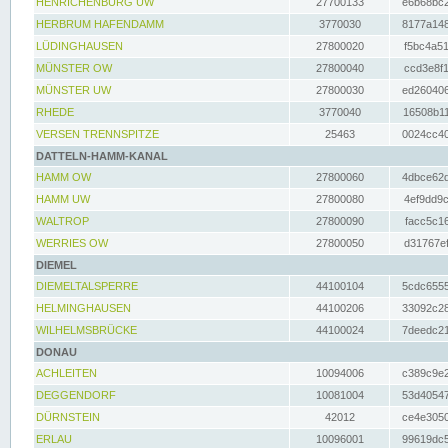
HENRICHENBURG UW
27700133
e6b68bc2
HERBRUM HAFENDAMM
3770030
8177a148
LÜDINGHAUSEN
27800020
f5bc4a51
MÜNSTER OW
27800040
ccd3e8f1
MÜNSTER UW
27800030
ed260406
RHEDE
3770040
16508b11
VERSEN TRENNSPITZE
25463
0024cc40
DATTELN-HAMM-KANAL
HAMM OW
27800060
4dbce62d
HAMM UW
27800080
4ef9dd9c
WALTROP
27800090
facc5c16
WERRIES OW
27800050
d31767ef
DIEMEL
DIEMELTALSPERRE
44100104
5cdc6555
HELMINGHAUSEN
44100206
33092c28
WILHELMSBRÜCKE
44100024
7deedc21
DONAU
ACHLEITEN
10094006
c389c9e2
DEGGENDORF
10081004
53d40547
DÜRNSTEIN
42012
ce4e3050
ERLAU
10096001
99619dc5