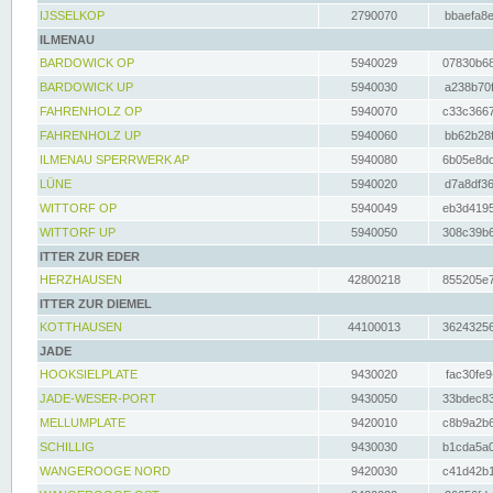
IJSSELKOP
2790070
bbaefa8e
ILMENAU
BARDOWICK OP
5940029
07830b68
BARDOWICK UP
5940030
a238b70f
FAHRENHOLZ OP
5940070
c33c3667
FAHRENHOLZ UP
5940060
bb62b28f
ILMENAU SPERRWERK AP
5940080
6b05e8dc
LÜNE
5940020
d7a8df36
WITTORF OP
5940049
eb3d4195
WITTORF UP
5940050
308c39b6
ITTER ZUR EDER
HERZHAUSEN
42800218
855205e7
ITTER ZUR DIEMEL
KOTTHAUSEN
44100013
36243256
JADE
HOOKSIELPLATE
9430020
fac30fe9
JADE-WESER-PORT
9430050
33bdec83
MELLUMPLATE
9420010
c8b9a2b6
SCHILLIG
9430030
b1cda5a0
WANGEROOGE NORD
9420030
c41d42b1