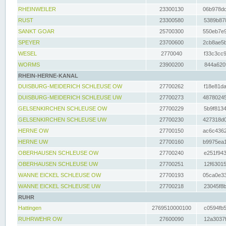
RHEINWEILER
23300130
06b978dd
RUST
23300580
5389b878
SANKT GOAR
25700300
550eb7e9
SPEYER
23700600
2cb8ae5b
WESEL
2770040
f33c3cc9
WORMS
23900200
844a620f
RHEIN-HERNE-KANAL
DUISBURG-MEIDERICH SCHLEUSE OW
27700262
f18e81da
DUISBURG-MEIDERICH SCHLEUSE UW
27700273
48780245
GELSENKIRCHEN SCHLEUSE OW
27700229
5b9f8134
GELSENKIRCHEN SCHLEUSE UW
27700230
427318d0
HERNE OW
27700150
ac6c4362
HERNE UW
27700160
b9975ea1
OBERHAUSEN SCHLEUSE OW
27700240
e251f943
OBERHAUSEN SCHLEUSE UW
27700251
12f63015
WANNE EICKEL SCHLEUSE OW
27700193
05ca0e33
WANNE EICKEL SCHLEUSE UW
27700218
23045f8b
RUHR
Hattingen
2769510000100
c0594fb5
RUHRWEHR OW
27600090
12a3037f