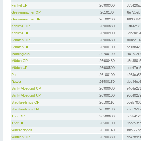
Fankel UP
26900300
583420a8
Grevenmacher OP
2610180
6e72bebf
Grevenmacher UP
26100200
69308142
Koblenz OP
26900880
3f64ff08
Koblenz UP
26900900
9dbcac54
Lehmen OP
26900680
d0abe01a
Lehmen UP
26900700
dc1bb420
Mehring AMS
26700100
4c1b6f17
Müden OP
26900480
a5c880a3
Müden UP
26900500
edc67ca3
Perl
26100100
c263ea53
Ruwer
26500150
abd34ee6
Sankt Aldegund OP
26900080
e4d6a271
Sankt Aldegund UP
26900100
20640279
Stadtbredimus OP
26100110
cceb7060
Stadtbredimus UP
26100130
dfdf753b
Trier OP
26500080
9d2b4126
Trier UP
26500100
3bec53ca
Wincheringen
26100140
bb5560fc
Wintrich OP
26700380
cb4789e4