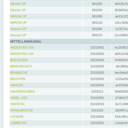
Diemitz OP
581020
d6426c42
Diemitz UP
581030
6b3b55e2
MIROW OP
581000
ab13c115
MIROW UP
581010
19cc3b9a
Strasen OP
581060
117877ec
Strasen UP
581070
2cc40997
MITTELLANDKANAL
ANDERTEN OW
31010061
bc20d819
ANDERTEN UW
31010060
dd41a7d6
BAD ESSEN
31010030
6760b547
BERENBUSCH
31010042
d2c8f60e
BRAMSCHE
31010020
bec8a6a5
BROXTEN
31010032
1125a391
HAHLEN
31010041
ac970eb0
HALDENSLEBEN
3101013
90d92801
HANN. LIST
31010062
27dfd137
HÖRSTEL
31010010
6c7c180f
KANALBRÜCKE
3101018
32b997c2
LOHNDE
31010050
516c4814
LÜBBECKE
31010031
c2aa9164