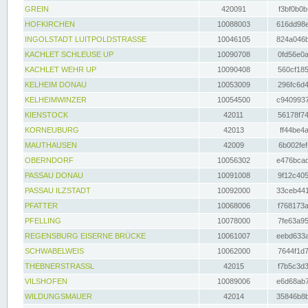
GREIN
420091
f3bf0b0b
HOFKIRCHEN
10088003
616dd98e
INGOLSTADT LUITPOLDSTRASSE
10046105
824a046b
KACHLET SCHLEUSE UP
10090708
0fd56e0a
KACHLET WEHR UP
10090408
560cf185
KELHEIM DONAU
10053009
296fc6d4
KELHEIMWINZER
10054500
c9409937
KIENSTOCK
42011
56178f74
KORNEUBURG
42013
ff44be4a
MAUTHAUSEN
42009
6b002fef
OBERNDORF
10056302
e476bcad
PASSAU DONAU
10091008
9f12c405
PASSAU ILZSTADT
10092000
33ceb441
PFATTER
10068006
f768173a
PFELLING
10078000
7fe63a95
REGENSBURG EISERNE BRÜCKE
10061007
eebd633a
SCHWABELWEIS
10062000
7644f1d7
THEBNERSTRASSL
42015
f7b5c3d3
VILSHOFEN
10089006
e6d68ab7
WILDUNGSMAUER
42014
35846b8b