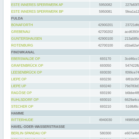
ESTE INNERES SPERRWERK AP
5950082
227b83f7
ESTE INNERES SPERRWERK BP
5950081
5fea1a12
FULDA
BONAFORTH
42900201
23721dfd
GREBENAU
42700202
acd63934
GUNTERSHAUSEN
42900100
213a585d
ROTENBURG
42700100
d1ba62a4
FINOWKANAL
EBERSWALDE OP
693170
3cd46cc7
GRAFENBRÜCK OP
693050
547422fb
LEESENBRÜCK OP
693030
f099ce74
LIEPE OP
693230
6f81b35f
LIEPE UP
693240
79d783d3
RAGÖSE OP
693190
b6bbe4f8
RUHLSDORF OP
693010
6629a4ca
STECHER OP
693210
516fbf8c
HAMME
RITTERHUDE
4940030
f49855d8
HAVEL-ODER-WASSERSTRASSE
BERLIN-SPANDAU OP
580300
e607a4b6