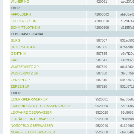
WILHERING
420061
aec23fd6
EDER
AFFOLDERN
42800502
ab9d5a42
EDERTALSPERRE
42800310
c6e9f744
SCHMITTLOTHEIM
42800309
d2155fa6
ELBE-HAVEL-KANAL
BURG
587507
831ad501
DETERSHAGEN
587505
a7b1eda9
GENTHIN
587535
e9e7f20c
KADE
587541
e4f29379
WUSTERWITZ OP
587540
c6a12d34
WUSTERWITZ UP
587550
3bfcf759
ZERBEN OP
587510
64c37072
ZERBEN UP
587520
532d8718
EIDER
EIDER-SPERRWERK BP
9520081
8ac85e6c
FRIEDRICHSTADT STRASSENBRÜCKE
9520060
721313e7
LEXFÄHRE OBERWASSER
9520020
86c5688f
LEXFÄHRE UNTERWASSER
9520030
7f01fbd8
NORDFELD OBERWASSER
9520040
61394669
NORDFELD UNTERWASSER
9520050
cb93548e