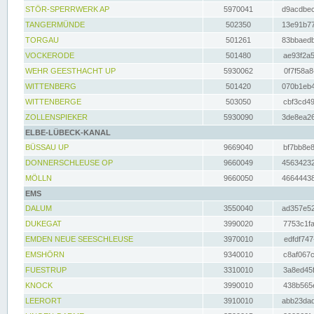
STÖR-SPERRWERK AP
5970041
d9acdbec
TANGERMÜNDE
502350
13e91b77
TORGAU
501261
83bbaedb
VOCKERODE
501480
ae93f2a5
WEHR GEESTHACHT UP
5930062
0f7f58a8
WITTENBERG
501420
070b1eb4
WITTENBERGE
503050
cbf3cd49
ZOLLENSPIEKER
5930090
3de8ea26
ELBE-LÜBECK-KANAL
BÜSSAU UP
9669040
bf7bb8e8
DONNERSCHLEUSE OP
9660049
45634232
MÖLLN
9660050
46644438
EMS
DALUM
3550040
ad357e52
DUKEGAT
3990020
7753c1fa
EMDEN NEUE SEESCHLEUSE
3970010
edfdf747
EMSHÖRN
9340010
c8af067c
FUESTRUP
3310010
3a8ed45f
KNOCK
3990010
438b565e
LEERORT
3910010
abb23dad