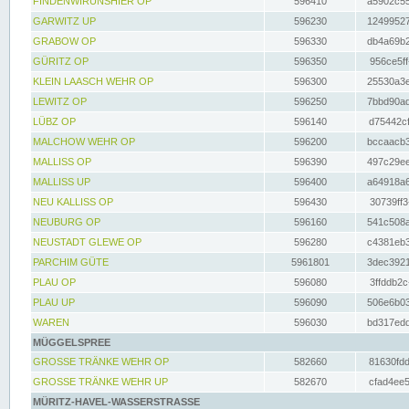
FINDENWIRUNSHIER OP
596410
a5902c55
GARWITZ UP
596230
12499527
GRABOW OP
596330
db4a69b2
GÜRITZ OP
596350
956ce5ff
KLEIN LAASCH WEHR OP
596300
25530a3e
LEWITZ OP
596250
7bbd90ad
LÜBZ OP
596140
d75442cf
MALCHOW WEHR OP
596200
bccaacb3
MALLISS OP
596390
497c29ee
MALLISS UP
596400
a64918a6
NEU KALLISS OP
596430
30739ff3
NEUBURG OP
596160
541c508a
NEUSTADT GLEWE OP
596280
c4381eb3
PARCHIM GÜTE
5961801
3dec3921
PLAU OP
596080
3ffddb2c
PLAU UP
596090
506e6b03
WAREN
596030
bd317edd
MÜGGELSPREE
GROSSE TRÄNKE WEHR OP
582660
81630fdd
GROSSE TRÄNKE WEHR UP
582670
cfad4ee5
MÜRITZ-HAVEL-WASSERSTRASSE