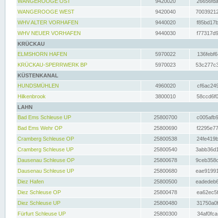
WANGEROOGE OST
9420020
26656fda
WANGEROOGE WEST
9420040
70039212
WHV ALTER VORHAFEN
9440020
f85bd17b
WHV NEUER VORHAFEN
9440030
f77317d9
KRÜCKAU
ELMSHORN HAFEN
5970022
136febf6
KRÜCKAU-SPERRWERK BP
5970023
53c277c3
KÜSTENKANAL
HUNDSMÜHLEN
4960020
cf6ac249
Hilkenbrook
3800010
58ccd6f0
LAHN
Bad Ems Schleuse UP
25800700
c005afb9
Bad Ems Wehr OP
25800690
f2295e77
Cramberg Schleuse OP
25800538
24fe419b
Cramberg Schleuse UP
25800540
3abb36d1
Dausenau Schleuse OP
25800678
9ceb358c
Dausenau Schleuse UP
25800680
eae91991
Diez Hafen
25800500
eadedeb6
Diez Schleuse OP
25800478
ea62ec5f
Diez Schleuse UP
25800480
31750a0f
Fürfurt Schleuse UP
25800300
34af0fca