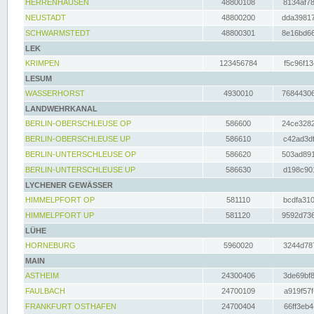
HERRENHAUSEN
48800108
8134af78
NEUSTADT
48800200
dda39817
SCHWARMSTEDT
48800301
8e16bd66
LEK
KRIMPEN
123456784
f5c96f13
LESUM
WASSERHORST
4930010
76844306
LANDWEHRKANAL
BERLIN-OBERSCHLEUSE OP
586600
24ce3282
BERLIN-OBERSCHLEUSE UP
586610
c42ad3df
BERLIN-UNTERSCHLEUSE OP
586620
503ad891
BERLIN-UNTERSCHLEUSE UP
586630
d198c901
LYCHENER GEWÄSSER
HIMMELPFORT OP
581110
bcdfa310
HIMMELPFORT UP
581120
9592d736
LÜHE
HORNEBURG
5960020
3244d787
MAIN
ASTHEIM
24300406
3de69bf8
FAULBACH
24700109
a919f57f
FRANKFURT OSTHAFEN
24700404
66ff3eb4