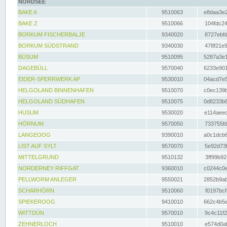
NORDSEE
BAKE A
9510063
e8daa3e2
BAKE Z
9510066
104fdc24
BORKUM FISCHERBALJE
9340020
8727ebfd
BORKUM SÜDSTRAND
9340030
478f21e9
BÜSUM
9510095
5287a3e1
DAGEBÜLL
9570040
6233e901
EIDER-SPERRWERK AP
9530010
04acd7e5
HELGOLAND BINNENHAFEN
9510070
c0ec139b
HELGOLAND SÜDHAFEN
9510075
0d8233b8
HUSUM
9530020
e114aeec
HÖRNUM
9570050
733755fd
LANGEOOG
9390010
a0c1dcb6
LIST AUF SYLT
9570070
5e92d73f
MITTELGRUND
9510132
3ff99b92
NORDERNEY RIFFGAT
9360010
c0244c0e
PELLWORM ANLEGER
9550021
2852b9ab
SCHARHÖRN
9510060
f0197bcf
SPIEKEROOG
9410010
662c4b5e
WITTDÜN
9570010
9c4c11f2
ZEHNERLOCH
9510010
e574d0af