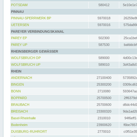
POTSDAM
580412
5e10e1e7
PINNAU
PINNAU-SPERRWERK BP
5970018
26259e8f
UETERSEN
5970016
575da86f
PAREYER VERBINDUNGSKANAL
PAREY EP
502300
25ca1bef
PAREY UP
587530
bafddcbf
RHEINSBERGER GEWÄSSER
WOLFSBRUCH OP
589000
4d00c13e
WOLFSBRUCH UP
589010
3d43a8d7
RHEIN
ANDERNACH
27100400
5735892a
BINGEN
25300200
0309cd61
BONN
2710080
593647aa
BOPPARD
25700500
2ff6379d
BRAUBACH
25700600
d6dc44d1
BREISACH
23300320
9da1ad2b
Basel-Rheinhalle
2310010
94f6eff1
Bodenheim
23900620
f6be7857
DUISBURG-RUHRORT
2770010
c0f51e35