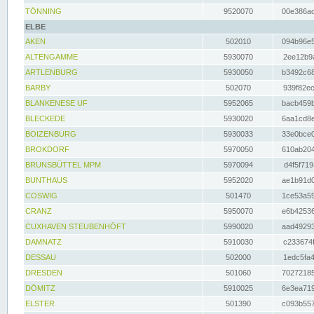
TÖNNING
9520070
00e386ac
ELBE
AKEN
502010
094b96e5
ALTENGAMME
5930070
2ee12b9a
ARTLENBURG
5930050
b3492c68
BARBY
502070
939f82ec
BLANKENESE UF
5952065
bacb459b
BLECKEDE
5930020
6aa1cd8e
BOIZENBURG
5930033
33e0bce0
BROKDORF
5970050
610ab204
BRUNSBÜTTEL MPM
5970094
d4f5f719
BUNTHAUS
5952020
ae1b91d0
COSWIG
501470
1ce53a59
CRANZ
5950070
e6b42536
CUXHAVEN STEUBENHÖFT
5990020
aad49293
DAMNATZ
5910030
c233674f
DESSAU
502000
1edc5fa4
DRESDEN
501060
70272185
DÖMITZ
5910025
6e3ea719
ELSTER
501390
c093b557