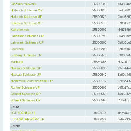
Giessen Klärwerk
25800100
4b386a6a
Hollerich Schleuse OP
25800618
cedc9b0c
Hollerich Schleuse UP
25800620
9beb7290
Kalkofen Schleuse OP
25800578
a7034573
Kalkofen neu
25800600
64f735fd
Lahnstein Schleuse OP
25800798
664d68ea
Lahnstein Schleuse UP
25800800
6b6b31e2
Leun neu
25800200
32807065
Limburg Schleuse UP
25800440
89038b42
Marburg
25830056
4e7a6cfa
Nassau Schleuse OP
25800638
29cb44a2
Nassau Schleuse UP
25800640
3a90a346
Niederbiel Schleuse Kanal OP
25800177
57c8e437
Runkel Schleuse UP
25800400
b85b17cc
Scheidt Schleuse OP
25800558
15a50d2b
Scheidt Schleuse UP
25800560
7dfe4776
LEDA
DREYSCHLOOT
3880010
d4df3617
LEDASPERRWERK UP
3880050
5e6ae93a
LEINE