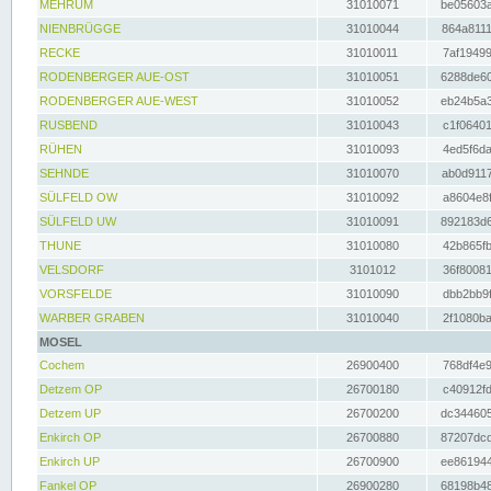
MEHRUM
31010071
be05603a
NIENBRÜGGE
31010044
864a8111
RECKE
31010011
7af19499
RODENBERGER AUE-OST
31010051
6288de60
RODENBERGER AUE-WEST
31010052
eb24b5a3
RUSBEND
31010043
c1f06401
RÜHEN
31010093
4ed5f6da
SEHNDE
31010070
ab0d9117
SÜLFELD OW
31010092
a8604e8f
SÜLFELD UW
31010091
892183d6
THUNE
31010080
42b865fb
VELSDORF
3101012
36f80081
VORSFELDE
31010090
dbb2bb9f
WARBER GRABEN
31010040
2f1080ba
MOSEL
Cochem
26900400
768df4e9
Detzem OP
26700180
c40912fd
Detzem UP
26700200
dc344605
Enkirch OP
26700880
87207dcd
Enkirch UP
26700900
ee861944
Fankel OP
26900280
68198b48