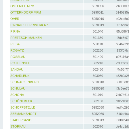
OSTERIFF MPM
5970096
eb90bd3f
OTTERNDORF MPM
5990011
5140295e
OVER
5950010
b02ce5c0
PINNAU-SPERRWERK AP
5970019
391bbba5
PIRNA
501040
85d686f1
PRETZSCH-MAUKEN
501330
f3dc8f07
RIESA
501110
b04b739d
ROGÄTZ
502250
133f0f6c
ROSSLAU
501490
e97116a4
ROTHENSEE
502210
e30f2e83
SANDAU
502430
f4c55f77
SCHARLEUK
503030
e32b0a28
SCHNACKENBURG
5910010
550e3885
SCHULAU
5950090
f3c6ee73
SCHÖNA
501010
7cb7461b
SCHÖNEBECK
502130
90bcb315
SCHÖPFSTELLE
5952030
fed4c295
SEEMANNSHÖFT
5952060
816affba
STADERSAND
5970013
80f0fc4d
STORKAU
502370
de4cc1db