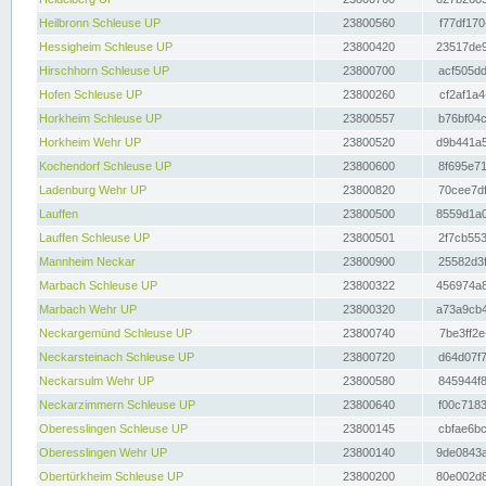
Heilbronn Schleuse UP
23800560
f77df170
Hessigheim Schleuse UP
23800420
23517de9
Hirschhorn Schleuse UP
23800700
acf505dd
Hofen Schleuse UP
23800260
cf2af1a4
Horkheim Schleuse UP
23800557
b76bf04c
Horkheim Wehr UP
23800520
d9b441a5
Kochendorf Schleuse UP
23800600
8f695e71
Ladenburg Wehr UP
23800820
70cee7df
Lauffen
23800500
8559d1a0
Lauffen Schleuse UP
23800501
2f7cb553
Mannheim Neckar
23800900
25582d3f
Marbach Schleuse UP
23800322
456974a8
Marbach Wehr UP
23800320
a73a9cb4
Neckargemünd Schleuse UP
23800740
7be3ff2e
Neckarsteinach Schleuse UP
23800720
d64d07f7
Neckarsulm Wehr UP
23800580
845944f8
Neckarzimmern Schleuse UP
23800640
f00c7183
Oberesslingen Schleuse UP
23800145
cbfae6bc
Oberesslingen Wehr UP
23800140
9de0843a
Obertürkheim Schleuse UP
23800200
80e002d8