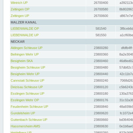
Wintrich UP
26700400
a392113c
Zeltingen OP
26700580
8b802863
Zeltingen UP
26700600
d867e7e9
MALZER KANAL
LIEBENWALDE OP
581540
3f8ceb6d
LIEBENWALDE UP
581550
a1cf60be
NECKAR
Aldingen Schleuse UP
23800280
dfdfb4ff
Beihingen Wehr UP
23800360
8a2e3048
Besigheim SKA
23800460
46d8ed02
Besigheim Schleuse UP
23800480
57db82c7
Besigheim Wehr UP
23800440
42c11b7a
Cannstatt Schleuse UP
23800240
7068d262
Deizisau Schleuse UP
23800120
c5b6243d
Esslingen Schleuse UP
23800180
130a3761
Esslingen Wehr OP
23800176
31c32a38
Feudenheim Schleuse UP
23800840
48a939b9
Gundelsheim UP
23800620
fc1072e4
Guttenbach Schleuse UP
23800660
bd36404b
Hassmersheim AMS
23800630
0e1b8ae0
Heidelberg UP
23800760
827b2685