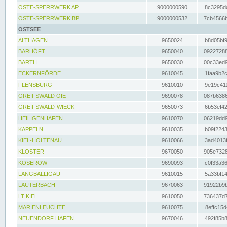
OSTE-SPERRWERK AP
9000000590
8c3295dc
OSTE-SPERRWERK BP
9000000532
7cb4566b
OSTSEE
ALTHAGEN
9650024
b8d05bf9
BARHÖFT
9650040
09227288
BARTH
9650030
00c33ed9
ECKERNFÖRDE
9610045
1faa9b2c
FLENSBURG
9610010
9e19c411
GREIFSWALD OIE
9690078
087b6386
GREIFSWALD-WIECK
9650073
6b53ef42
HEILIGENHAFEN
9610070
06219dd9
KAPPELN
9610035
b09f2243
KIEL-HOLTENAU
9610066
3ad4013f
KLOSTER
9670050
905e7328
KOSEROW
9690093
c0f33a36
LANGBALLIGAU
9610015
5a33bf14
LAUTERBACH
9670063
91922b9b
LT KIEL
9610050
736437d7
MARIENLEUCHTE
9610075
8effc15d
NEUENDORF HAFEN
9670046
492f85b8