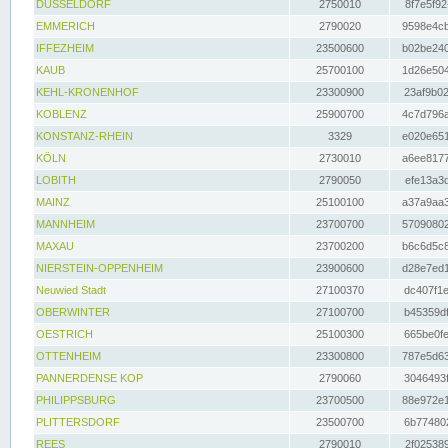
DÜSSELDORF
2750010
8f7e5f92
EMMERICH
2790020
9598e4cb
IFFEZHEIM
23500600
b02be240
KAUB
25700100
1d26e504
KEHL-KRONENHOF
23300900
23af9b02
KOBLENZ
25900700
4c7d796a
KONSTANZ-RHEIN
3329
e020e651
KÖLN
2730010
a6ee8177
LOBITH
2790050
efe13a3d
MAINZ
25100100
a37a9aa3
MANNHEIM
23700700
57090802
MAXAU
23700200
b6c6d5c8
NIERSTEIN-OPPENHEIM
23900600
d28e7ed1
Neuwied Stadt
27100370
dc407f1e
OBERWINTER
27100700
b45359df
OESTRICH
25100300
665be0fe
OTTENHEIM
23300800
787e5d63
PANNERDENSE KOP
2790060
3046493f
PHILIPPSBURG
23700500
88e972e1
PLITTERSDORF
23500700
6b774802
REES
2790010
2f025389