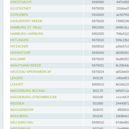
GEESTHACHT
5930060
44f7e955
GLÜCKSTADT
5970035
1f1bbed7
GORLEBEN
5910020
ac507f42
GRAUERORT REEDE
5970026
7398029b
HAMBURG ST. PAULI
5952050
d488c5cc
HAMBURG-HARBURG
5952025
706e5110
HETLINGEN
5970010
599c23b1
HITZACKER
5920010
a26e57c9
HOHNSTORF
5930040
d9289367
KOLLMAR
5970025
3ed90357
KRAUTSAND REEDE
5970031
8c20b4dc
KRÜCKAU-SPERRWERK AP
5970024
a653eb04
LENZEN
503120
c80a4f21
LÜHORT
5960010
8d18d129
MAGDEBURG-BUCKAU
502170
b8567c1e
MAGDEBURG-STROMBRÜCKE
502180
ccccb57f
MEISSEN
501080
24440872
MÜGGENDORF
503070
48f2661f
MÜHLBERG
501160
16b9b4e7
NEU DARCHAU
5930010
67d6e882
NIEGRIPP AP
502240
3adf88fd