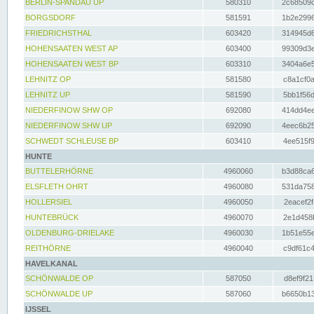
BERLIN-SPANDAU UP
580310
2c68509c
BORGSDORF
581591
1b2e2996
FRIEDRICHSTHAL
603420
314945d6
HOHENSAATEN WEST AP
603400
99309d3e
HOHENSAATEN WEST BP
603310
3404a6e5
LEHNITZ OP
581580
c8a1cf0a
LEHNITZ UP
581590
5bb1f56d
NIEDERFINOW SHW OP
692080
414dd4ee
NIEDERFINOW SHW UP
692090
4eec6b25
SCHWEDT SCHLEUSE BP
603410
4ee515f9
HUNTE
BUTTELERHÖRNE
4960060
b3d88ca6
ELSFLETH OHRT
4960080
531da758
HOLLERSIEL
4960050
2eacef2f
HUNTEBRÜCK
4960070
2e1d458b
OLDENBURG-DRIELAKE
4960030
1b51e55e
REITHÖRNE
4960040
c9df61c4
HAVELKANAL
SCHÖNWALDE OP
587050
d8ef9f21
SCHÖNWALDE UP
587060
b6650b13
IJSSEL