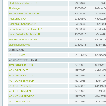
Pleidelsheim Schleuse UP
23800400
6e183f4b
Plochingen
23800100
be7ce40e
Poppenweiler Schleuse UP
23800300
f4854a4c
Rockenau SKA
23800690
4c00a166
Rockenau Schleuse UP
23800680
5ab4f00f
Schwabenheim Schleuse UP
23800800
ec9d3a4d
Untertürkheim Schleuse UP
23800220
a5ca02fb
Wieblingen Wehr UP neu
23800780
66d887a6
Ziegelhausen AMS
23800745
3944c1fd
NEUE MAAS
ROTTERDAM
123456786
a269e3be
NORD-OSTSEE-KANAL
AWK STROHBRÜCK
5970069
0e192297
NOK BREIHOLZ
5970075
4a904d59
NOK BRUNSBÜTTEL
5970091
85fc0dac
NOK DÜKERSWISCH
5970085
3954300d
NOK KIEL AUSSEN
5650068
6dc44585
NOK KIEL BINNEN
5979020
8af24d6a
NOK KÖNIGSFÖRDE
5970067
d0ec2790
NOK RENDSBURG
5970074
8c8afb56