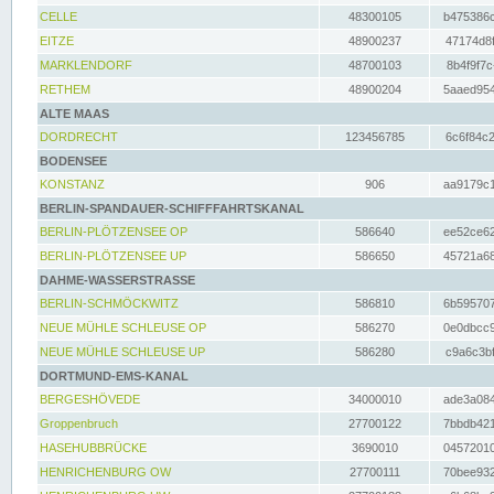
CELLE
48300105
b475386c
EITZE
48900237
47174d8f
MARKLENDORF
48700103
8b4f9f7c
RETHEM
48900204
5aaed954
ALTE MAAS
DORDRECHT
123456785
6c6f84c2
BODENSEE
KONSTANZ
906
aa9179c1
BERLIN-SPANDAUER-SCHIFFFAHRTSKANAL
BERLIN-PLÖTZENSEE OP
586640
ee52ce62
BERLIN-PLÖTZENSEE UP
586650
45721a68
DAHME-WASSERSTRASSE
BERLIN-SCHMÖCKWITZ
586810
6b595707
NEUE MÜHLE SCHLEUSE OP
586270
0e0dbcc9
NEUE MÜHLE SCHLEUSE UP
586280
c9a6c3bf
DORTMUND-EMS-KANAL
BERGESHÖVEDE
34000010
ade3a084
Groppenbruch
27700122
7bbdb421
HASEHUBBRÜCKE
3690010
04572010
HENRICHENBURG OW
27700111
70bee932