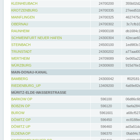
KLEINHEUBACH
24700200
355b02d2
KROTZENBURG
24700335
27eed51b
MAINFLINGEN
24700325
4627475d
OBERNAU
24700302
3c7cfb10
RAUNHEIM
24900108
db1684c1
SCHWEINFURT NEUER HAFEN
24300304
42ecae60
STEINBACH
24500100
1ed983c3
TRUNSTADT
24300202
a77aad00
WERTHEIM
24709089
0e065a22
WÜRZBURG
24300600
915d76e1
MAIN-DONAU-KANAL
BAMBERG
24300042
ff02f181
RIEDENBURG_UP
13409200
4a69e82e
MÜRITZ-ELDE-WASSERSTRASSE
BARKOW OP
596100
06d86c6b
BOBZIN OP
596120
faefa284
BUROW
5961601
a68cf527
DÖMITZ OP
596450
ec8188ee
DÖMITZ UP
596460
ad3a51da
ELDENA OP
596370
0fab94c7