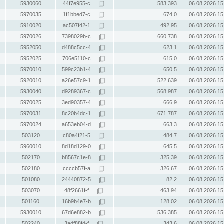
5930060
44f7e955-c...
583.393
06.08.2026 15
5970035
1f1bbed7-c...
674.0
06.08.2026 15
5910020
ac507f42-1...
492.95
06.08.2026 15
5970026
7398029b-c...
660.738
06.08.2026 15
5952050
d488c5cc-4...
623.1
06.08.2026 15
5952025
706e5110-c...
615.0
06.08.2026 15
5970010
599c23b1-4...
650.5
06.08.2026 15
5920010
a26e57c9-1...
522.639
06.08.2026 15
5930040
d9289367-c...
568.987
06.08.2026 15
5970025
3ed90357-4...
666.9
06.08.2026 15
5970031
8c20b4dc-1...
671.787
06.08.2026 15
5970024
a653eb04-d...
663.3
06.08.2026 15
503120
c80a4f21-5...
484.7
06.08.2026 15
5960010
8d18d129-0...
645.5
06.08.2026 15
502170
b8567c1e-8...
325.39
06.08.2026 15
502180
ccccb57f-a...
326.67
06.08.2026 15
501080
24440872-5...
82.2
06.08.2026 15
503070
48f2661f-f...
463.94
06.08.2026 15
501160
16b9b4e7-b...
128.02
06.08.2026 15
5930010
67d6e882-b...
536.385
06.08.2026 15
502240
3adf88fd-f...
343.6
06.08.2026 15