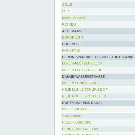
CELLE
EITZE
MARKLENDORF
RETHEM
ALTE MAAS
DORDRECHT
BODENSEE
KONSTANZ
BERLIN-SPANDAUER-SCHIFFFAHRTSKANAL
BERLIN-PLÖTZENSEE OP
BERLIN-PLÖTZENSEE UP
DAHME-WASSERSTRASSE
BERLIN-SCHMÖCKWITZ
NEUE MÜHLE SCHLEUSE OP
NEUE MÜHLE SCHLEUSE UP
DORTMUND-EMS-KANAL
BERGESHÖVEDE
Groppenbruch
HASEHUBBRÜCKE
HENRICHENBURG OW