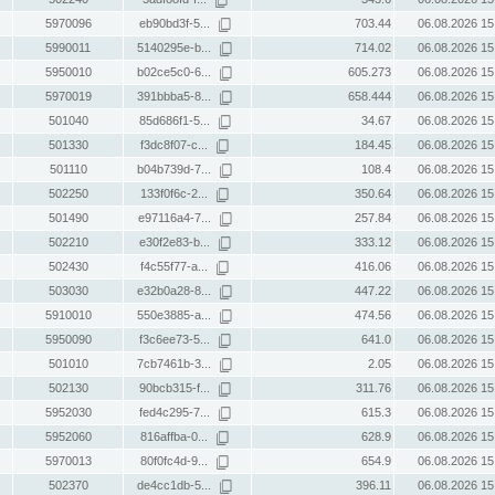
5970096
eb90bd3f-5...
703.44
06.08.2026 15
5990011
5140295e-b...
714.02
06.08.2026 15
5950010
b02ce5c0-6...
605.273
06.08.2026 15
5970019
391bbba5-8...
658.444
06.08.2026 15
501040
85d686f1-5...
34.67
06.08.2026 15
501330
f3dc8f07-c...
184.45
06.08.2026 15
501110
b04b739d-7...
108.4
06.08.2026 15
502250
133f0f6c-2...
350.64
06.08.2026 15
501490
e97116a4-7...
257.84
06.08.2026 15
502210
e30f2e83-b...
333.12
06.08.2026 15
502430
f4c55f77-a...
416.06
06.08.2026 15
503030
e32b0a28-8...
447.22
06.08.2026 15
5910010
550e3885-a...
474.56
06.08.2026 15
5950090
f3c6ee73-5...
641.0
06.08.2026 15
501010
7cb7461b-3...
2.05
06.08.2026 15
502130
90bcb315-f...
311.76
06.08.2026 15
5952030
fed4c295-7...
615.3
06.08.2026 15
5952060
816affba-0...
628.9
06.08.2026 15
5970013
80f0fc4d-9...
654.9
06.08.2026 15
502370
de4cc1db-5...
396.11
06.08.2026 15