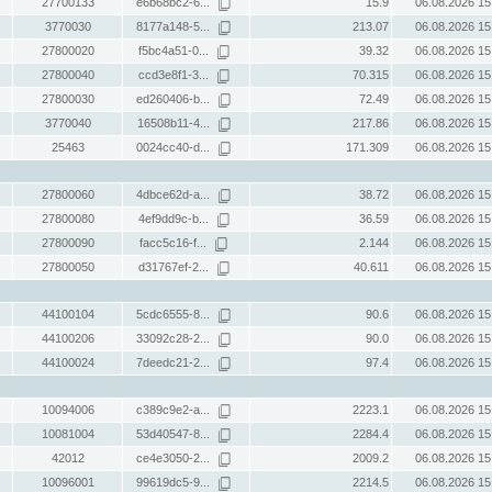
27700133
e6b68bc2-6...
15.9
06.08.2026 15
3770030
8177a148-5...
213.07
06.08.2026 15
27800020
f5bc4a51-0...
39.32
06.08.2026 15
27800040
ccd3e8f1-3...
70.315
06.08.2026 15
27800030
ed260406-b...
72.49
06.08.2026 15
3770040
16508b11-4...
217.86
06.08.2026 15
25463
0024cc40-d...
171.309
06.08.2026 15
27800060
4dbce62d-a...
38.72
06.08.2026 15
27800080
4ef9dd9c-b...
36.59
06.08.2026 15
27800090
facc5c16-f...
2.144
06.08.2026 15
27800050
d31767ef-2...
40.611
06.08.2026 15
44100104
5cdc6555-8...
90.6
06.08.2026 15
44100206
33092c28-2...
90.0
06.08.2026 15
44100024
7deedc21-2...
97.4
06.08.2026 15
10094006
c389c9e2-a...
2223.1
06.08.2026 15
10081004
53d40547-8...
2284.4
06.08.2026 15
42012
ce4e3050-2...
2009.2
06.08.2026 15
10096001
99619dc5-9...
2214.5
06.08.2026 15