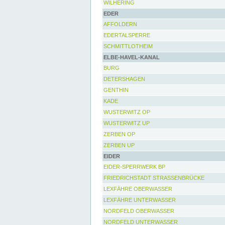
WILHERING
EDER
AFFOLDERN
EDERTALSPERRE
SCHMITTLOTHEIM
ELBE-HAVEL-KANAL
BURG
DETERSHAGEN
GENTHIN
KADE
WUSTERWITZ OP
WUSTERWITZ UP
ZERBEN OP
ZERBEN UP
EIDER
EIDER-SPERRWERK BP
FRIEDRICHSTADT STRASSENBRÜCKE
LEXFÄHRE OBERWASSER
LEXFÄHRE UNTERWASSER
NORDFELD OBERWASSER
NORDFELD UNTERWASSER