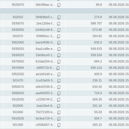
9520070
00e386ac-e...
99.8
06.08.2026 15
502010
094b96e5-c...
274.8
06.08.2026 15
5930070
2ee12b9a-f...
588.787
06.08.2026 15
5930050
b3492c68-8...
573.86
06.08.2026 15
502070
939f82ec-1...
294.82
06.08.2026 15
5952065
bacb459b-0...
635.0
06.08.2026 15
5930020
6aa1cd8e-e...
549.633
06.08.2026 15
5930033
33e0bce0-1...
558.534
06.08.2026 15
5970050
610ab204-d...
684.2
06.08.2026 15
5970094
d4f5f719-8...
695.214
06.08.2026 15
5952020
ae1b91d0-e...
609.9
06.08.2026 15
501470
1ce53a59-3...
236.31
06.08.2026 15
5950070
e6b42536-6...
634.42
06.08.2026 15
5990020
aad49293-2...
724.0
06.08.2026 15
5910030
c233674f-2...
509.35
06.08.2026 15
502000
1edc5fa4-8...
261.16
06.08.2026 15
501060
70272185-b...
55.63
06.08.2026 15
5910025
6e3ea719-4...
504.7
06.08.2026 15
501390
c093b557-4...
200.15
06.08.2026 15