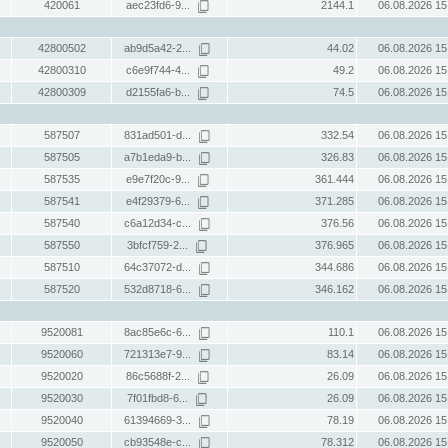
420061
aec23fd6-9...
2144.1
06.08.2026 15
42800502
ab9d5a42-2...
44.02
06.08.2026 15
42800310
c6e9f744-4...
49.2
06.08.2026 15
42800309
d2155fa6-b...
74.5
06.08.2026 15
587507
831ad501-d...
332.54
06.08.2026 15
587505
a7b1eda9-b...
326.83
06.08.2026 15
587535
e9e7f20c-9...
361.444
06.08.2026 15
587541
e4f29379-6...
371.285
06.08.2026 15
587540
c6a12d34-c...
376.56
06.08.2026 15
587550
3bfcf759-2...
376.965
06.08.2026 15
587510
64c37072-d...
344.686
06.08.2026 15
587520
532d8718-6...
346.162
06.08.2026 15
9520081
8ac85e6c-6...
110.1
06.08.2026 15
9520060
721313e7-9...
83.14
06.08.2026 15
9520020
86c5688f-2...
26.09
06.08.2026 15
9520030
7f01fbd8-6...
26.09
06.08.2026 15
9520040
61394669-3...
78.19
06.08.2026 15
9520050
cb93548e-c...
78.312
06.08.2026 15