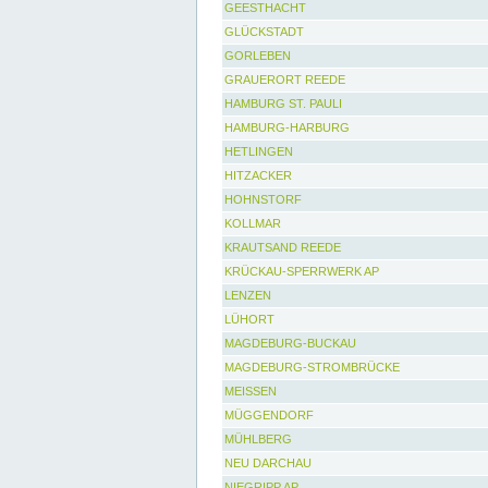
GEESTHACHT
GLÜCKSTADT
GORLEBEN
GRAUERORT REEDE
HAMBURG ST. PAULI
HAMBURG-HARBURG
HETLINGEN
HITZACKER
HOHNSTORF
KOLLMAR
KRAUTSAND REEDE
KRÜCKAU-SPERRWERK AP
LENZEN
LÜHORT
MAGDEBURG-BUCKAU
MAGDEBURG-STROMBRÜCKE
MEISSEN
MÜGGENDORF
MÜHLBERG
NEU DARCHAU
NIEGRIPP AP