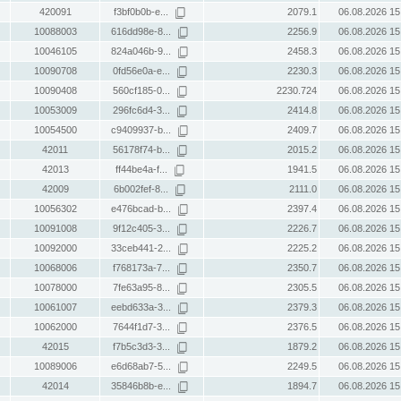
420091
f3bf0b0b-e...
2079.1
06.08.2026 15
10088003
616dd98e-8...
2256.9
06.08.2026 15
10046105
824a046b-9...
2458.3
06.08.2026 15
10090708
0fd56e0a-e...
2230.3
06.08.2026 15
10090408
560cf185-0...
2230.724
06.08.2026 15
10053009
296fc6d4-3...
2414.8
06.08.2026 15
10054500
c9409937-b...
2409.7
06.08.2026 15
42011
56178f74-b...
2015.2
06.08.2026 15
42013
ff44be4a-f...
1941.5
06.08.2026 15
42009
6b002fef-8...
2111.0
06.08.2026 15
10056302
e476bcad-b...
2397.4
06.08.2026 15
10091008
9f12c405-3...
2226.7
06.08.2026 15
10092000
33ceb441-2...
2225.2
06.08.2026 15
10068006
f768173a-7...
2350.7
06.08.2026 15
10078000
7fe63a95-8...
2305.5
06.08.2026 15
10061007
eebd633a-3...
2379.3
06.08.2026 15
10062000
7644f1d7-3...
2376.5
06.08.2026 15
42015
f7b5c3d3-3...
1879.2
06.08.2026 15
10089006
e6d68ab7-5...
2249.5
06.08.2026 15
42014
35846b8b-e...
1894.7
06.08.2026 15