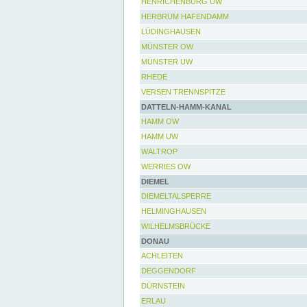
HENRICHENBURG UW
HERBRUM HAFENDAMM
LÜDINGHAUSEN
MÜNSTER OW
MÜNSTER UW
RHEDE
VERSEN TRENNSPITZE
DATTELN-HAMM-KANAL
HAMM OW
HAMM UW
WALTROP
WERRIES OW
DIEMEL
DIEMELTALSPERRE
HELMINGHAUSEN
WILHELMSBRÜCKE
DONAU
ACHLEITEN
DEGGENDORF
DÜRNSTEIN
ERLAU