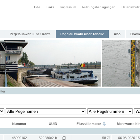
Hilfe
Links
Impressum
Nutzungsbedingungen
Datenschutz
Pegelauswahl über Karte
Pegelauswahl über Tabelle
Abo
Down
tter
Nummer
UUID
Flusskilometer
Messwerte bi
48900102
522286e2-b...
58.71
06.08.2026 15