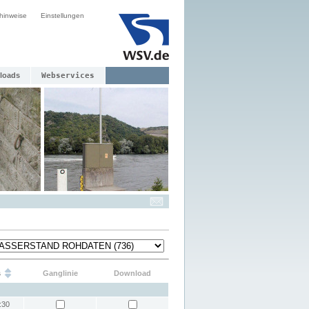
hinweise
Einstellungen
loads
Webservices
s
Ganglinie
Download
:30