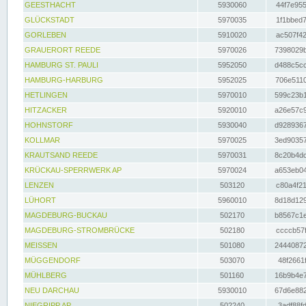
GEESTHACHT
5930060
44f7e955
GLÜCKSTADT
5970035
1f1bbed7
GORLEBEN
5910020
ac507f42
GRAUERORT REEDE
5970026
7398029b
HAMBURG ST. PAULI
5952050
d488c5cc
HAMBURG-HARBURG
5952025
706e5110
HETLINGEN
5970010
599c23b1
HITZACKER
5920010
a26e57c9
HOHNSTORF
5930040
d9289367
KOLLMAR
5970025
3ed90357
KRAUTSAND REEDE
5970031
8c20b4dc
KRÜCKAU-SPERRWERK AP
5970024
a653eb04
LENZEN
503120
c80a4f21
LÜHORT
5960010
8d18d129
MAGDEBURG-BUCKAU
502170
b8567c1e
MAGDEBURG-STROMBRÜCKE
502180
ccccb57f
MEISSEN
501080
24440872
MÜGGENDORF
503070
48f2661f
MÜHLBERG
501160
16b9b4e7
NEU DARCHAU
5930010
67d6e882
NIEGRIPP AP
502240
3adf88fd