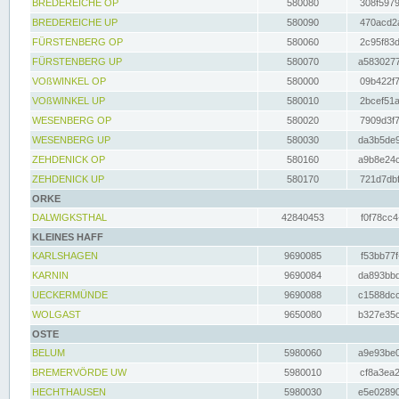
BREDEREICHE OP
580080
308f5979
BREDEREICHE UP
580090
470acd2a
FÜRSTENBERG OP
580060
2c95f83d
FÜRSTENBERG UP
580070
a5830277
VOßWINKEL OP
580000
09b422f7
VOßWINKEL UP
580010
2bcef51a
WESENBERG OP
580020
7909d3f7
WESENBERG UP
580030
da3b5de9
ZEHDENICK OP
580160
a9b8e24c
ZEHDENICK UP
580170
721d7dbf
ORKE
DALWIGKSTHAL
42840453
f0f78cc4
KLEINES HAFF
KARLSHAGEN
9690085
f53bb77f
KARNIN
9690084
da893bbd
UECKERMÜNDE
9690088
c1588dcc
WOLGAST
9650080
b327e35c
OSTE
BELUM
5980060
a9e93be0
BREMERVÖRDE UW
5980010
cf8a3ea2
HECHTHAUSEN
5980030
e5e02890