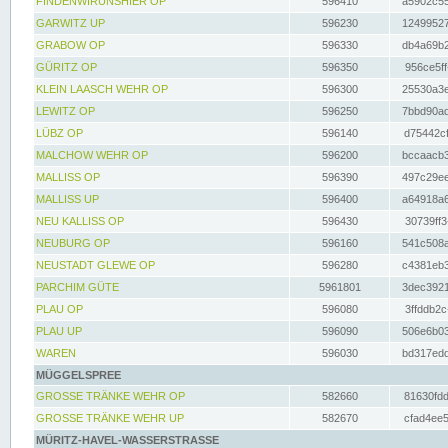
FINDENWIRUNSHIER OP
596410
a5902c55
GARWITZ UP
596230
12499527
GRABOW OP
596330
db4a69b2
GÜRITZ OP
596350
956ce5ff
KLEIN LAASCH WEHR OP
596300
25530a3e
LEWITZ OP
596250
7bbd90ad
LÜBZ OP
596140
d75442cf
MALCHOW WEHR OP
596200
bccaacb3
MALLISS OP
596390
497c29ee
MALLISS UP
596400
a64918a6
NEU KALLISS OP
596430
30739ff3
NEUBURG OP
596160
541c508a
NEUSTADT GLEWE OP
596280
c4381eb3
PARCHIM GÜTE
5961801
3dec3921
PLAU OP
596080
3ffddb2c
PLAU UP
596090
506e6b03
WAREN
596030
bd317edd
MÜGGELSPREE
GROSSE TRÄNKE WEHR OP
582660
81630fdd
GROSSE TRÄNKE WEHR UP
582670
cfad4ee5
MÜRITZ-HAVEL-WASSERSTRASSE