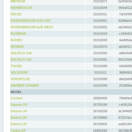
MEHRUM
31010071
be05603a
NIENBRÜGGE
31010044
864a8111
RECKE
31010011
7af19499
RODENBERGER AUE-OST
31010051
6288de60
RODENBERGER AUE-WEST
31010052
eb24b5a3
RUSBEND
31010043
c1f06401
RÜHEN
31010093
4ed5f6da
SEHNDE
31010070
ab0d9117
SÜLFELD OW
31010092
a8604e8f
SÜLFELD UW
31010091
892183d6
THUNE
31010080
42b865fb
VELSDORF
3101012
36f80081
VORSFELDE
31010090
dbb2bb9f
WARBER GRABEN
31010040
2f1080ba
MOSEL
Cochem
26900400
768df4e9
Detzem OP
26700180
c40912fd
Detzem UP
26700200
dc344605
Enkirch OP
26700880
87207dcd
Enkirch UP
26700900
ee861944
Fankel OP
26900280
68198b48