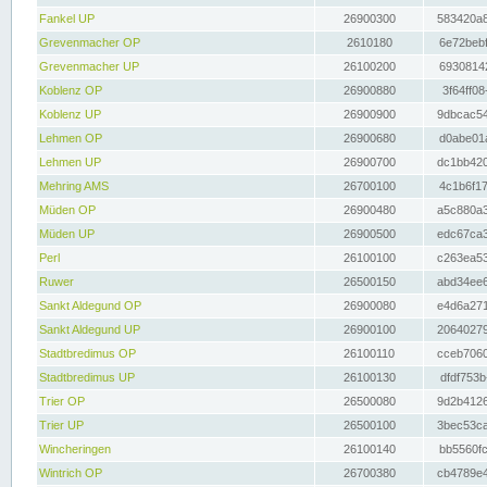
Fankel UP
26900300
583420a8
Grevenmacher OP
2610180
6e72bebf
Grevenmacher UP
26100200
69308142
Koblenz OP
26900880
3f64ff08
Koblenz UP
26900900
9dbcac54
Lehmen OP
26900680
d0abe01a
Lehmen UP
26900700
dc1bb420
Mehring AMS
26700100
4c1b6f17
Müden OP
26900480
a5c880a3
Müden UP
26900500
edc67ca3
Perl
26100100
c263ea53
Ruwer
26500150
abd34ee6
Sankt Aldegund OP
26900080
e4d6a271
Sankt Aldegund UP
26900100
20640279
Stadtbredimus OP
26100110
cceb7060
Stadtbredimus UP
26100130
dfdf753b
Trier OP
26500080
9d2b4126
Trier UP
26500100
3bec53ca
Wincheringen
26100140
bb5560fc
Wintrich OP
26700380
cb4789e4