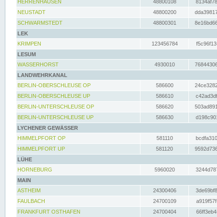
HERRENHAUSEN
48800108
8134af78
NEUSTADT
48800200
dda39817
SCHWARMSTEDT
48800301
8e16bd66
LEK
KRIMPEN
123456784
f5c96f13
LESUM
WASSERHORST
4930010
76844306
LANDWEHRKANAL
BERLIN-OBERSCHLEUSE OP
586600
24ce3282
BERLIN-OBERSCHLEUSE UP
586610
c42ad3df
BERLIN-UNTERSCHLEUSE OP
586620
503ad891
BERLIN-UNTERSCHLEUSE UP
586630
d198c901
LYCHENER GEWÄSSER
HIMMELPFORT OP
581110
bcdfa310
HIMMELPFORT UP
581120
9592d736
LÜHE
HORNEBURG
5960020
3244d787
MAIN
ASTHEIM
24300406
3de69bf8
FAULBACH
24700109
a919f57f
FRANKFURT OSTHAFEN
24700404
66ff3eb4