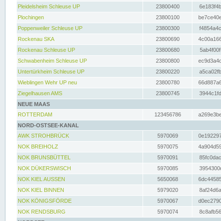
Pleidelsheim Schleuse UP
23800400
6e183f4b
Plochingen
23800100
be7ce40e
Poppenweiler Schleuse UP
23800300
f4854a4c
Rockenau SKA
23800690
4c00a166
Rockenau Schleuse UP
23800680
5ab4f00f
Schwabenheim Schleuse UP
23800800
ec9d3a4d
Untertürkheim Schleuse UP
23800220
a5ca02fb
Wieblingen Wehr UP neu
23800780
66d887a6
Ziegelhausen AMS
23800745
3944c1fd
NEUE MAAS
ROTTERDAM
123456786
a269e3be
NORD-OSTSEE-KANAL
AWK STROHBRÜCK
5970069
0e192297
NOK BREIHOLZ
5970075
4a904d59
NOK BRUNSBÜTTEL
5970091
85fc0dac
NOK DÜKERSWISCH
5970085
3954300d
NOK KIEL AUSSEN
5650068
6dc44585
NOK KIEL BINNEN
5979020
8af24d6a
NOK KÖNIGSFÖRDE
5970067
d0ec2790
NOK RENDSBURG
5970074
8c8afb56