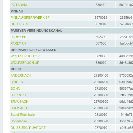
POTSDAM
580412
5e10e1e7
PINNAU
PINNAU-SPERRWERK BP
5970018
26259e8f
UETERSEN
5970016
575da86f
PAREYER VERBINDUNGSKANAL
PAREY EP
502300
25ca1bef
PAREY UP
587530
bafddcbf
RHEINSBERGER GEWÄSSER
WOLFSBRUCH OP
589000
4d00c13e
WOLFSBRUCH UP
589010
3d43a8d7
RHEIN
ANDERNACH
27100400
5735892a
BINGEN
25300200
0309cd61
BONN
2710080
593647aa
BOPPARD
25700500
2ff6379d
BRAUBACH
25700600
d6dc44d1
BREISACH
23300320
9da1ad2b
Basel-Rheinhalle
2310010
94f6eff1
Bodenheim
23900620
f6be7857
DUISBURG-RUHRORT
2770010
c0f51e35