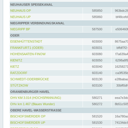
NEUHAUSER SPEISEKANAL
NEUHAUS OP
585850
963bdc26
NEUHAUS UP
585860
bf48cefd
NIEGRIPPER VERBINDUNGSKANAL
NIEGRIPP BP
587500
e506460f
ODER
EISENHÜTTENSTADT
603000
8675aa70
FRANKFURT1 (ODER)
603031
bffdf7f2
HOHENSAATEN-FINOW
603080
f7a639a4
KIENITZ
603050
6298a8f9
KIETZ
603040
16258271
RATZDORF
603140
ca3f535b
SCHWEDT-ODERBRÜCKE
603130
e28babaa
STÜTZKOW
603100
30bff0df
ORANIENBURGER HAVEL
OHV KM 3.014 (HOCHSPANNUNG)
580271
eea7e3dc
OHv km 1.467 (Blaues Wunder)
580272
8b51c505
OBERE HAVEL-WASSERSTRASSE
BISCHOFSWERDER OP
581520
16a780aa
BISCHOFSWERDER UP
581530
74134dc6