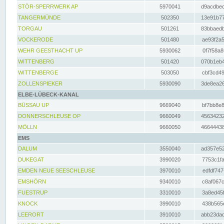
STÖR-SPERRWERK AP
5970041
d9acdbec
TANGERMÜNDE
502350
13e91b77
TORGAU
501261
83bbaedb
VOCKERODE
501480
ae93f2a5
WEHR GEESTHACHT UP
5930062
0f7f58a8
WITTENBERG
501420
070b1eb4
WITTENBERGE
503050
cbf3cd49
ZOLLENSPIEKER
5930090
3de8ea26
ELBE-LÜBECK-KANAL
BÜSSAU UP
9669040
bf7bb8e8
DONNERSCHLEUSE OP
9660049
45634232
MÖLLN
9660050
46644438
EMS
DALUM
3550040
ad357e52
DUKEGAT
3990020
7753c1fa
EMDEN NEUE SEESCHLEUSE
3970010
edfdf747
EMSHÖRN
9340010
c8af067c
FUESTRUP
3310010
3a8ed45f
KNOCK
3990010
438b565e
LEERORT
3910010
abb23dad