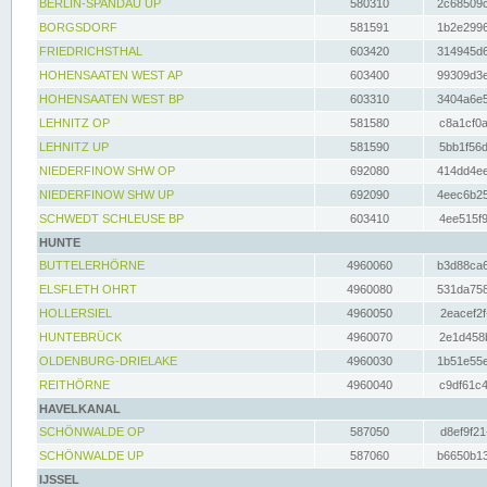
BERLIN-SPANDAU UP
580310
2c68509c
BORGSDORF
581591
1b2e2996
FRIEDRICHSTHAL
603420
314945d6
HOHENSAATEN WEST AP
603400
99309d3e
HOHENSAATEN WEST BP
603310
3404a6e5
LEHNITZ OP
581580
c8a1cf0a
LEHNITZ UP
581590
5bb1f56d
NIEDERFINOW SHW OP
692080
414dd4ee
NIEDERFINOW SHW UP
692090
4eec6b25
SCHWEDT SCHLEUSE BP
603410
4ee515f9
HUNTE
BUTTELERHÖRNE
4960060
b3d88ca6
ELSFLETH OHRT
4960080
531da758
HOLLERSIEL
4960050
2eacef2f
HUNTEBRÜCK
4960070
2e1d458b
OLDENBURG-DRIELAKE
4960030
1b51e55e
REITHÖRNE
4960040
c9df61c4
HAVELKANAL
SCHÖNWALDE OP
587050
d8ef9f21
SCHÖNWALDE UP
587060
b6650b13
IJSSEL