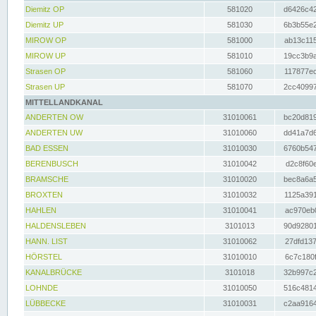
Diemitz OP
581020
d6426c42
Diemitz UP
581030
6b3b55e2
MIROW OP
581000
ab13c115
MIROW UP
581010
19cc3b9a
Strasen OP
581060
117877ec
Strasen UP
581070
2cc40997
MITTELLANDKANAL
ANDERTEN OW
31010061
bc20d819
ANDERTEN UW
31010060
dd41a7d6
BAD ESSEN
31010030
6760b547
BERENBUSCH
31010042
d2c8f60e
BRAMSCHE
31010020
bec8a6a5
BROXTEN
31010032
1125a391
HAHLEN
31010041
ac970eb0
HALDENSLEBEN
3101013
90d92801
HANN. LIST
31010062
27dfd137
HÖRSTEL
31010010
6c7c180f
KANALBRÜCKE
3101018
32b997c2
LOHNDE
31010050
516c4814
LÜBBECKE
31010031
c2aa9164