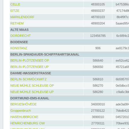
CELLE
48300105
b475386c
EITZE
48900237
47174d8f
MARKLENDORF
48700103
8b4f9f7c
RETHEM
48900204
5aaed954
ALTE MAAS
DORDRECHT
123456785
6c6f84c2
BODENSEE
KONSTANZ
906
aa9179c1
BERLIN-SPANDAUER-SCHIFFFAHRTSKANAL
BERLIN-PLÖTZENSEE OP
586640
ee52ce62
BERLIN-PLÖTZENSEE UP
586650
45721a68
DAHME-WASSERSTRASSE
BERLIN-SCHMÖCKWITZ
586810
6b595707
NEUE MÜHLE SCHLEUSE OP
586270
0e0dbcc9
NEUE MÜHLE SCHLEUSE UP
586280
c9a6c3bf
DORTMUND-EMS-KANAL
BERGESHÖVEDE
34000010
ade3a084
Groppenbruch
27700122
7bbdb421
HASEHUBBRÜCKE
3690010
04572010
HENRICHENBURG OW
27700111
70bee932