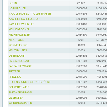
GREIN
420091
f3bf0b0b
HOFKIRCHEN
10088003
616dd98e
INGOLSTADT LUITPOLDSTRASSE
10046105
824a046b
KACHLET SCHLEUSE UP
10090708
0fd56e0a
KACHLET WEHR UP
10090408
560cf185
KELHEIM DONAU
10053009
296fc6d4
KELHEIMWINZER
10054500
c9409937
KIENSTOCK
42011
56178f74
KORNEUBURG
42013
ff44be4a
MAUTHAUSEN
42009
6b002fef
OBERNDORF
10056302
e476bcad
PASSAU DONAU
10091008
9f12c405
PASSAU ILZSTADT
10092000
33ceb441
PFATTER
10068006
f768173a
PFELLING
10078000
7fe63a95
REGENSBURG EISERNE BRÜCKE
10061007
eebd633a
SCHWABELWEIS
10062000
7644f1d7
THEBNERSTRASSL
42015
f7b5c3d3
VILSHOFEN
10089006
e6d68ab7
WILDUNGSMAUER
42014
35846b8b