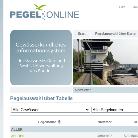
Hilfe
Link
Start
Pegelauswahl über Karte
Newsletter
Pegelauswahl über Tabelle
Pegelname
Nummer
UU
ALLER
AHLDEN
48900102
522286e2