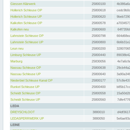
Giessen Klärwerk
25800100
4b386a6a
Hollerich Schleuse OP
25800618
cedc9b0c
Hollerich Schleuse UP
25800620
9beb7290
Kalkofen Schleuse OP
25800578
a7034573
Kalkofen neu
25800600
64f735fd
Lahnstein Schleuse OP
25800798
664d68ea
Lahnstein Schleuse UP
25800800
6b6b31e2
Leun neu
25800200
32807065
Limburg Schleuse UP
25800440
89038b42
Marburg
25830056
4e7a6cfa
Nassau Schleuse OP
25800638
29cb44a2
Nassau Schleuse UP
25800640
3a90a346
Niederbiel Schleuse Kanal OP
25800177
57c8e437
Runkel Schleuse UP
25800400
b85b17cc
Scheidt Schleuse OP
25800558
15a50d2b
Scheidt Schleuse UP
25800560
7dfe4776
LEDA
DREYSCHLOOT
3880010
d4df3617
LEDASPERRWERK UP
3880050
5e6ae93a
LEINE