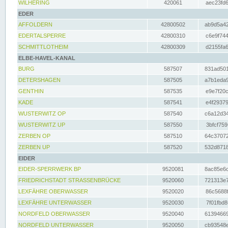
WILHERING
420061
aec23fd6
EDER
AFFOLDERN
42800502
ab9d5a42
EDERTALSPERRE
42800310
c6e9f744
SCHMITTLOTHEIM
42800309
d2155fa6
ELBE-HAVEL-KANAL
BURG
587507
831ad501
DETERSHAGEN
587505
a7b1eda9
GENTHIN
587535
e9e7f20c
KADE
587541
e4f29379
WUSTERWITZ OP
587540
c6a12d34
WUSTERWITZ UP
587550
3bfcf759
ZERBEN OP
587510
64c37072
ZERBEN UP
587520
532d8718
EIDER
EIDER-SPERRWERK BP
9520081
8ac85e6c
FRIEDRICHSTADT STRASSENBRÜCKE
9520060
721313e7
LEXFÄHRE OBERWASSER
9520020
86c5688f
LEXFÄHRE UNTERWASSER
9520030
7f01fbd8
NORDFELD OBERWASSER
9520040
61394669
NORDFELD UNTERWASSER
9520050
cb93548e