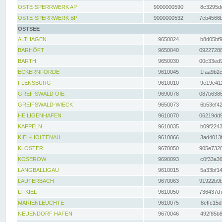
OSTE-SPERRWERK AP
9000000590
8c3295dc
OSTE-SPERRWERK BP
9000000532
7cb4566b
OSTSEE
ALTHAGEN
9650024
b8d05bf9
BARHÖFT
9650040
09227288
BARTH
9650030
00c33ed9
ECKERNFÖRDE
9610045
1faa9b2c
FLENSBURG
9610010
9e19c411
GREIFSWALD OIE
9690078
087b6386
GREIFSWALD-WIECK
9650073
6b53ef42
HEILIGENHAFEN
9610070
06219dd9
KAPPELN
9610035
b09f2243
KIEL-HOLTENAU
9610066
3ad4013f
KLOSTER
9670050
905e7328
KOSEROW
9690093
c0f33a36
LANGBALLIGAU
9610015
5a33bf14
LAUTERBACH
9670063
91922b9b
LT KIEL
9610050
736437d7
MARIENLEUCHTE
9610075
8effc15d
NEUENDORF HAFEN
9670046
492f85b8