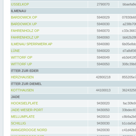
IJSSELKOP
2790070
bbaefa8e
ILMENAU
BARDOWICK OP
5940029
07830b68
BARDOWICK UP
5940030
a238b70f
FAHRENHOLZ OP
5940070
c33c3667
FAHRENHOLZ UP
5940060
bb62b28f
ILMENAU SPERRWERK AP
5940080
6b05e8dc
LÜNE
5940020
d7a8df36
WITTORF OP
5940049
eb3d4195
WITTORF UP
5940050
308c39b6
ITTER ZUR EDER
HERZHAUSEN
42800218
855205e7
ITTER ZUR DIEMEL
KOTTHAUSEN
44100013
36243256
JADE
HOOKSIELPLATE
9430020
fac30fe9
JADE-WESER-PORT
9430050
33bdec83
MELLUMPLATE
9420010
c8b9a2b6
SCHILLIG
9430030
b1cda5a0
WANGEROOGE NORD
9420030
c41d42b1