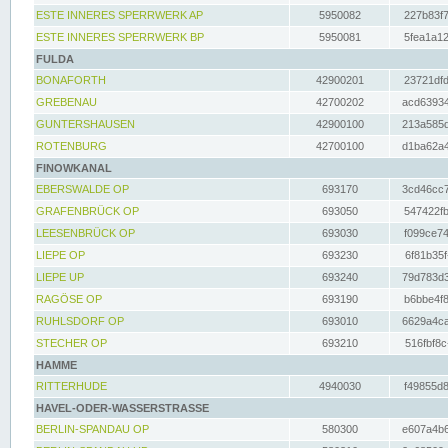
ESTE INNERES SPERRWERK AP
5950082
227b83f7
ESTE INNERES SPERRWERK BP
5950081
5fea1a12
FULDA
BONAFORTH
42900201
23721dfd
GREBENAU
42700202
acd63934
GUNTERSHAUSEN
42900100
213a585d
ROTENBURG
42700100
d1ba62a4
FINOWKANAL
EBERSWALDE OP
693170
3cd46cc7
GRAFENBRÜCK OP
693050
547422fb
LEESENBRÜCK OP
693030
f099ce74
LIEPE OP
693230
6f81b35f
LIEPE UP
693240
79d783d3
RAGÖSE OP
693190
b6bbe4f8
RUHLSDORF OP
693010
6629a4ca
STECHER OP
693210
516fbf8c
HAMME
RITTERHUDE
4940030
f49855d8
HAVEL-ODER-WASSERSTRASSE
BERLIN-SPANDAU OP
580300
e607a4b6