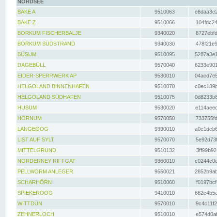
NORDSEE
BAKE A
9510063
e8daa3e2
BAKE Z
9510066
104fdc24
BORKUM FISCHERBALJE
9340020
8727ebfd
BORKUM SÜDSTRAND
9340030
478f21e9
BÜSUM
9510095
5287a3e1
DAGEBÜLL
9570040
6233e901
EIDER-SPERRWERK AP
9530010
04acd7e5
HELGOLAND BINNENHAFEN
9510070
c0ec139b
HELGOLAND SÜDHAFEN
9510075
0d8233b8
HUSUM
9530020
e114aeec
HÖRNUM
9570050
733755fd
LANGEOOG
9390010
a0c1dcb6
LIST AUF SYLT
9570070
5e92d73f
MITTELGRUND
9510132
3ff99b92
NORDERNEY RIFFGAT
9360010
c0244c0e
PELLWORM ANLEGER
9550021
2852b9ab
SCHARHÖRN
9510060
f0197bcf
SPIEKEROOG
9410010
662c4b5e
WITTDÜN
9570010
9c4c11f2
ZEHNERLOCH
9510010
e574d0af