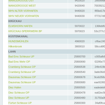
WANGEROOGE OST
9420020
26656fda
WANGEROOGE WEST
9420040
70039212
WHV ALTER VORHAFEN
9440020
f85bd17b
WHV NEUER VORHAFEN
9440030
f77317d9
KRÜCKAU
ELMSHORN HAFEN
5970022
136febf6
KRÜCKAU-SPERRWERK BP
5970023
53c277c3
KÜSTENKANAL
HUNDSMÜHLEN
4960020
cf6ac249
Hilkenbrook
3800010
58ccd6f0
LAHN
Bad Ems Schleuse UP
25800700
c005afb9
Bad Ems Wehr OP
25800690
f2295e77
Cramberg Schleuse OP
25800538
24fe419b
Cramberg Schleuse UP
25800540
3abb36d1
Dausenau Schleuse OP
25800678
9ceb358c
Dausenau Schleuse UP
25800680
eae91991
Diez Hafen
25800500
eadedeb6
Diez Schleuse OP
25800478
ea62ec5f
Diez Schleuse UP
25800480
31750a0f
Fürfurt Schleuse UP
25800300
34af0fca