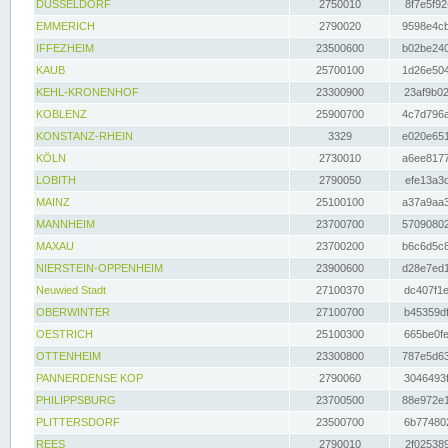
DÜSSELDORF
2750010
8f7e5f92
EMMERICH
2790020
9598e4cb
IFFEZHEIM
23500600
b02be240
KAUB
25700100
1d26e504
KEHL-KRONENHOF
23300900
23af9b02
KOBLENZ
25900700
4c7d796a
KONSTANZ-RHEIN
3329
e020e651
KÖLN
2730010
a6ee8177
LOBITH
2790050
efe13a3d
MAINZ
25100100
a37a9aa3
MANNHEIM
23700700
57090802
MAXAU
23700200
b6c6d5c8
NIERSTEIN-OPPENHEIM
23900600
d28e7ed1
Neuwied Stadt
27100370
dc407f1e
OBERWINTER
27100700
b45359df
OESTRICH
25100300
665be0fe
OTTENHEIM
23300800
787e5d63
PANNERDENSE KOP
2790060
3046493f
PHILIPPSBURG
23700500
88e972e1
PLITTERSDORF
23500700
6b774802
REES
2790010
2f025389