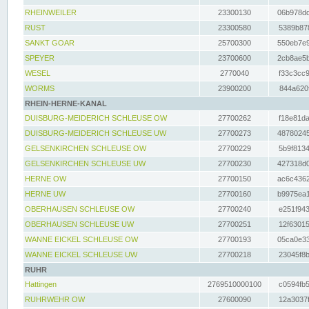
RHEINWEILER
23300130
06b978dd
RUST
23300580
5389b878
SANKT GOAR
25700300
550eb7e9
SPEYER
23700600
2cb8ae5b
WESEL
2770040
f33c3cc9
WORMS
23900200
844a620f
RHEIN-HERNE-KANAL
DUISBURG-MEIDERICH SCHLEUSE OW
27700262
f18e81da
DUISBURG-MEIDERICH SCHLEUSE UW
27700273
48780245
GELSENKIRCHEN SCHLEUSE OW
27700229
5b9f8134
GELSENKIRCHEN SCHLEUSE UW
27700230
427318d0
HERNE OW
27700150
ac6c4362
HERNE UW
27700160
b9975ea1
OBERHAUSEN SCHLEUSE OW
27700240
e251f943
OBERHAUSEN SCHLEUSE UW
27700251
12f63015
WANNE EICKEL SCHLEUSE OW
27700193
05ca0e33
WANNE EICKEL SCHLEUSE UW
27700218
23045f8b
RUHR
Hattingen
2769510000100
c0594fb5
RUHRWEHR OW
27600090
12a3037f