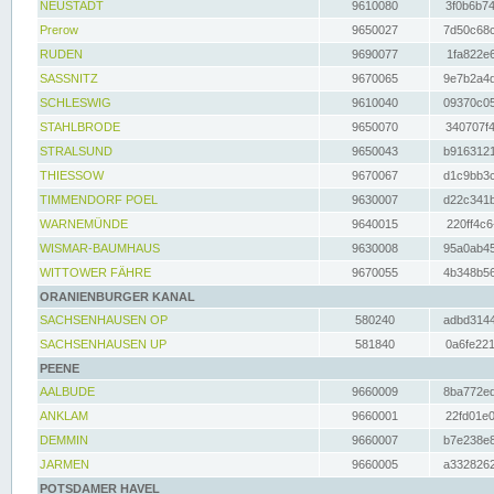
NEUSTADT
9610080
3f0b6b74
Prerow
9650027
7d50c68c
RUDEN
9690077
1fa822e6
SASSNITZ
9670065
9e7b2a4d
SCHLESWIG
9610040
09370c05
STAHLBRODE
9650070
340707f4
STRALSUND
9650043
b9163121
THIESSOW
9670067
d1c9bb3c
TIMMENDORF POEL
9630007
d22c341b
WARNEMÜNDE
9640015
220ff4c6
WISMAR-BAUMHAUS
9630008
95a0ab45
WITTOWER FÄHRE
9670055
4b348b56
ORANIENBURGER KANAL
SACHSENHAUSEN OP
580240
adbd3144
SACHSENHAUSEN UP
581840
0a6fe221
PEENE
AALBUDE
9660009
8ba772ed
ANKLAM
9660001
22fd01e0
DEMMIN
9660007
b7e238e8
JARMEN
9660005
a3328262
POTSDAMER HAVEL