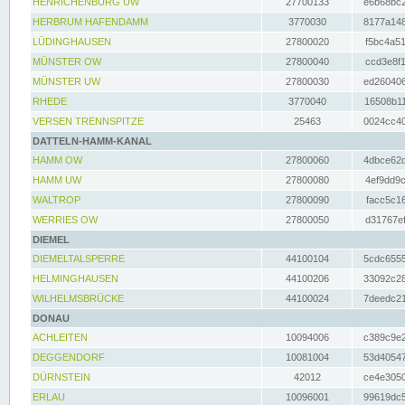
HENRICHENBURG UW
27700133
e6b68bc2
HERBRUM HAFENDAMM
3770030
8177a148
LÜDINGHAUSEN
27800020
f5bc4a51
MÜNSTER OW
27800040
ccd3e8f1
MÜNSTER UW
27800030
ed260406
RHEDE
3770040
16508b11
VERSEN TRENNSPITZE
25463
0024cc40
DATTELN-HAMM-KANAL
HAMM OW
27800060
4dbce62d
HAMM UW
27800080
4ef9dd9c
WALTROP
27800090
facc5c16
WERRIES OW
27800050
d31767ef
DIEMEL
DIEMELTALSPERRE
44100104
5cdc6555
HELMINGHAUSEN
44100206
33092c28
WILHELMSBRÜCKE
44100024
7deedc21
DONAU
ACHLEITEN
10094006
c389c9e2
DEGGENDORF
10081004
53d40547
DÜRNSTEIN
42012
ce4e3050
ERLAU
10096001
99619dc5