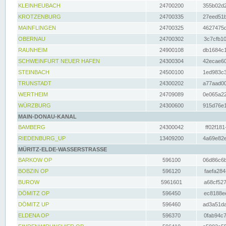
KLEINHEUBACH
24700200
355b02d2
KROTZENBURG
24700335
27eed51b
MAINFLINGEN
24700325
4627475d
OBERNAU
24700302
3c7cfb10
RAUNHEIM
24900108
db1684c1
SCHWEINFURT NEUER HAFEN
24300304
42ecae60
STEINBACH
24500100
1ed983c3
TRUNSTADT
24300202
a77aad00
WERTHEIM
24709089
0e065a22
WÜRZBURG
24300600
915d76e1
MAIN-DONAU-KANAL
BAMBERG
24300042
ff02f181
RIEDENBURG_UP
13409200
4a69e82e
MÜRITZ-ELDE-WASSERSTRASSE
BARKOW OP
596100
06d86c6b
BOBZIN OP
596120
faefa284
BUROW
5961601
a68cf527
DÖMITZ OP
596450
ec8188ee
DÖMITZ UP
596460
ad3a51da
ELDENA OP
596370
0fab94c7