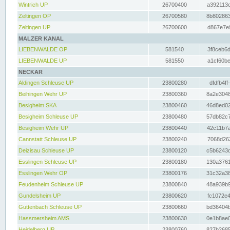
Wintrich UP
26700400
a392113c
Zeltingen OP
26700580
8b802863
Zeltingen UP
26700600
d867e7e9
MALZER KANAL
LIEBENWALDE OP
581540
3f8ceb6d
LIEBENWALDE UP
581550
a1cf60be
NECKAR
Aldingen Schleuse UP
23800280
dfdfb4ff
Beihingen Wehr UP
23800360
8a2e3048
Besigheim SKA
23800460
46d8ed02
Besigheim Schleuse UP
23800480
57db82c7
Besigheim Wehr UP
23800440
42c11b7a
Cannstatt Schleuse UP
23800240
7068d262
Deizisau Schleuse UP
23800120
c5b6243d
Esslingen Schleuse UP
23800180
130a3761
Esslingen Wehr OP
23800176
31c32a38
Feudenheim Schleuse UP
23800840
48a939b9
Gundelsheim UP
23800620
fc1072e4
Guttenbach Schleuse UP
23800660
bd36404b
Hassmersheim AMS
23800630
0e1b8ae0
Heidelberg UP
23800760
827b2685