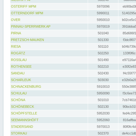
OSTERIFF MPM
5970096
eb90bd3f
OTTERNDORF MPM
5990011
5140295e
OVER
5950010
b02ce5c0
PINNAU-SPERRWERK AP
5970019
391bbba5
PIRNA
501040
85d686f1
PRETZSCH-MAUKEN
501330
f3dc8f07
RIESA
501110
b04b739d
ROGÄTZ
502250
133f0f6c
ROSSLAU
501490
e97116a4
ROTHENSEE
502210
e30f2e83
SANDAU
502430
f4c55f77
SCHARLEUK
503030
e32b0a28
SCHNACKENBURG
5910010
550e3885
SCHULAU
5950090
f3c6ee73
SCHÖNA
501010
7cb7461b
SCHÖNEBECK
502130
90bcb315
SCHÖPFSTELLE
5952030
fed4c295
SEEMANNSHÖFT
5952060
816affba
STADERSAND
5970013
80f0fc4d
STORKAU
502370
de4cc1db