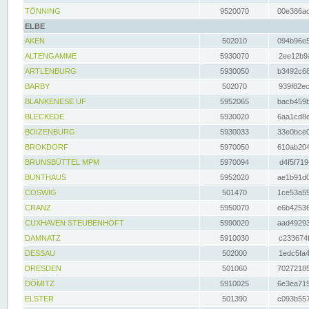
TÖNNING
9520070
00e386ac
ELBE
AKEN
502010
094b96e5
ALTENGAMME
5930070
2ee12b9a
ARTLENBURG
5930050
b3492c68
BARBY
502070
939f82ec
BLANKENESE UF
5952065
bacb459b
BLECKEDE
5930020
6aa1cd8e
BOIZENBURG
5930033
33e0bce0
BROKDORF
5970050
610ab204
BRUNSBÜTTEL MPM
5970094
d4f5f719
BUNTHAUS
5952020
ae1b91d0
COSWIG
501470
1ce53a59
CRANZ
5950070
e6b42536
CUXHAVEN STEUBENHÖFT
5990020
aad49293
DAMNATZ
5910030
c233674f
DESSAU
502000
1edc5fa4
DRESDEN
501060
70272185
DÖMITZ
5910025
6e3ea719
ELSTER
501390
c093b557