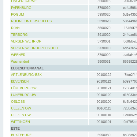
LINGEN-DARME
3500015
200363fc
PAPENBURG
3790010
ec4a598d
POGUM
3950020
5d1e4350
RHEINE UNTERSCHLEUSE
3390020
50a449ba
Rühle
3500070
15456f75
TERBORG
3910020
244cae8b
VERSEN WEHR OP
3730001
86f8dbab
VERSEN WEHRDURCHSTICH
3730010
6de43652
WEENER
3790020
aa6af4e6
Wachendorf
3500031
88698229
ELBESEITENKANAL
ARTLENBURG-ESK
90100122
7fec2f4f
BEVENSEN
90100112
b8997708
LÜNEBURG OW
90100121
c7364d1e
LÜNEBURG UW
90100120
d18033cd
OSLOSS
90100100
6c5b6422
UELZEN OW
90100111
728bd3e3
UELZEN UW
90100110
0d0082cf
WITTINGEN
90100101
9cf795ce
ESTE
BUXTEHUDE
5950080
8a08c920