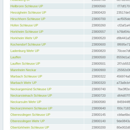
Heilbronn Schleuse UP
23800560
f77df170
Hessigheim Schleuse UP
23800420
23517de9
Hirschhorn Schleuse UP
23800700
acf505dd
Hofen Schleuse UP
23800260
cf2af1a4
Horkheim Schleuse UP
23800557
b76bf04c
Horkheim Wehr UP
23800520
d9b441a5
Kochendorf Schleuse UP
23800600
8f695e71
Ladenburg Wehr UP
23800820
70cee7df
Lauffen
23800500
8559d1a0
Lauffen Schleuse UP
23800501
2f7cb553
Mannheim Neckar
23800900
25582d3f
Marbach Schleuse UP
23800322
456974a8
Marbach Wehr UP
23800320
a73a9cb4
Neckargemünd Schleuse UP
23800740
7be3ff2e
Neckarsteinach Schleuse UP
23800720
d64d07f7
Neckarsulm Wehr UP
23800580
845944f8
Neckarzimmern Schleuse UP
23800640
f00c7183
Oberesslingen Schleuse UP
23800145
cbfae6bc
Oberesslingen Wehr UP
23800140
9de0843a
Obertürkheim Schleuse UP
23800200
80e002d8