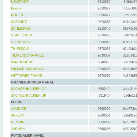
NEUSTADT
9610080
3f0b6b74
Prerow
9650027
7d50c68c
RUDEN
9690077
1fa822e6
SASSNITZ
9670065
9e7b2a4d
SCHLESWIG
9610040
09370c05
STAHLBRODE
9650070
340707f4
STRALSUND
9650043
b9163121
THIESSOW
9670067
d1c9bb3c
TIMMENDORF POEL
9630007
d22c341b
WARNEMÜNDE
9640015
220ff4c6
WISMAR-BAUMHAUS
9630008
95a0ab45
WITTOWER FÄHRE
9670055
4b348b56
ORANIENBURGER KANAL
SACHSENHAUSEN OP
580240
adbd3144
SACHSENHAUSEN UP
581840
0a6fe221
PEENE
AALBUDE
9660009
8ba772ed
ANKLAM
9660001
22fd01e0
DEMMIN
9660007
b7e238e8
JARMEN
9660005
a3328262
POTSDAMER HAVEL