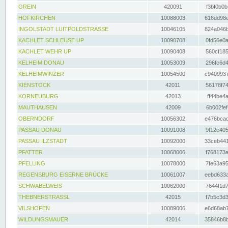
GREIN
420091
f3bf0b0b
HOFKIRCHEN
10088003
616dd98e
INGOLSTADT LUITPOLDSTRASSE
10046105
824a046b
KACHLET SCHLEUSE UP
10090708
0fd56e0a
KACHLET WEHR UP
10090408
560cf185
KELHEIM DONAU
10053009
296fc6d4
KELHEIMWINZER
10054500
c9409937
KIENSTOCK
42011
56178f74
KORNEUBURG
42013
ff44be4a
MAUTHAUSEN
42009
6b002fef
OBERNDORF
10056302
e476bcad
PASSAU DONAU
10091008
9f12c405
PASSAU ILZSTADT
10092000
33ceb441
PFATTER
10068006
f768173a
PFELLING
10078000
7fe63a95
REGENSBURG EISERNE BRÜCKE
10061007
eebd633a
SCHWABELWEIS
10062000
7644f1d7
THEBNERSTRASSL
42015
f7b5c3d3
VILSHOFEN
10089006
e6d68ab7
WILDUNGSMAUER
42014
35846b8b