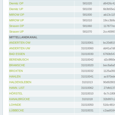
Diemitz OP
581020
d6426c42
Diemitz UP
581030
6b3b55e2
MIROW OP
581000
ab13c115
MIROW UP
581010
19cc3b9a
Strasen OP
581060
117877ec
Strasen UP
581070
2cc40997
MITTELLANDKANAL
ANDERTEN OW
31010061
bc20d819
ANDERTEN UW
31010060
dd41a7d6
BAD ESSEN
31010030
6760b547
BERENBUSCH
31010042
d2c8f60e
BRAMSCHE
31010020
bec8a6a5
BROXTEN
31010032
1125a391
HAHLEN
31010041
ac970eb0
HALDENSLEBEN
3101013
90d92801
HANN. LIST
31010062
27dfd137
HÖRSTEL
31010010
6c7c180f
KANALBRÜCKE
3101018
32b997c2
LOHNDE
31010050
516c4814
LÜBBECKE
31010031
c2aa9164