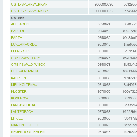
OSTE-SPERRWERK AP
9000000590
8c3295dc
OSTE-SPERRWERK BP
9000000532
7cb4566b
OSTSEE
ALTHAGEN
9650024
b8d05bf9
BARHÖFT
9650040
09227288
BARTH
9650030
00c33ed9
ECKERNFÖRDE
9610045
1faa9b2c
FLENSBURG
9610010
9e19c411
GREIFSWALD OIE
9690078
087b6386
GREIFSWALD-WIECK
9650073
6b53ef42
HEILIGENHAFEN
9610070
06219dd9
KAPPELN
9610035
b09f2243
KIEL-HOLTENAU
9610066
3ad4013f
KLOSTER
9670050
905e7328
KOSEROW
9690093
c0f33a36
LANGBALLIGAU
9610015
5a33bf14
LAUTERBACH
9670063
91922b9b
LT KIEL
9610050
736437d7
MARIENLEUCHTE
9610075
8effc15d
NEUENDORF HAFEN
9670046
492f85b8