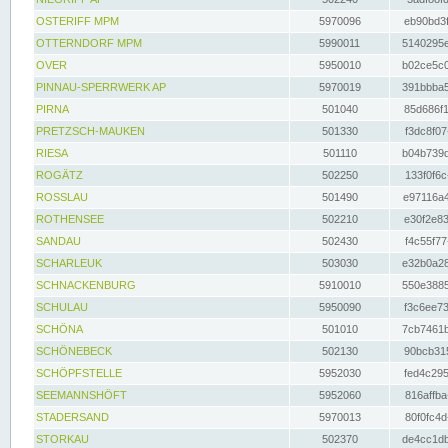
OSTERIFF MPM
5970096
eb90bd3f
OTTERNDORF MPM
5990011
5140295e
OVER
5950010
b02ce5c0
PINNAU-SPERRWERK AP
5970019
391bbba5
PIRNA
501040
85d686f1
PRETZSCH-MAUKEN
501330
f3dc8f07
RIESA
501110
b04b739d
ROGÄTZ
502250
133f0f6c
ROSSLAU
501490
e97116a4
ROTHENSEE
502210
e30f2e83
SANDAU
502430
f4c55f77
SCHARLEUK
503030
e32b0a28
SCHNACKENBURG
5910010
550e3885
SCHULAU
5950090
f3c6ee73
SCHÖNA
501010
7cb7461b
SCHÖNEBECK
502130
90bcb315
SCHÖPFSTELLE
5952030
fed4c295
SEEMANNSHÖFT
5952060
816affba
STADERSAND
5970013
80f0fc4d
STORKAU
502370
de4cc1db