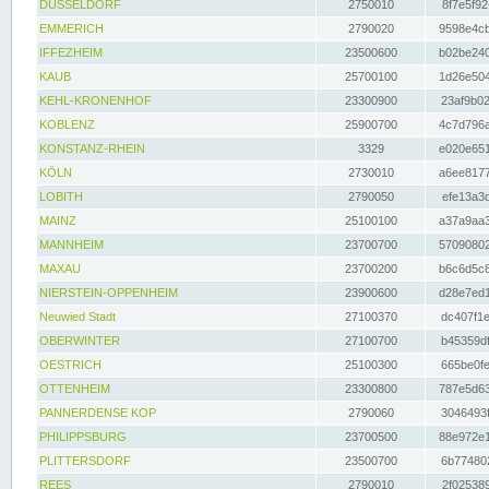
DÜSSELDORF
2750010
8f7e5f92
EMMERICH
2790020
9598e4cb
IFFEZHEIM
23500600
b02be240
KAUB
25700100
1d26e504
KEHL-KRONENHOF
23300900
23af9b02
KOBLENZ
25900700
4c7d796a
KONSTANZ-RHEIN
3329
e020e651
KÖLN
2730010
a6ee8177
LOBITH
2790050
efe13a3d
MAINZ
25100100
a37a9aa3
MANNHEIM
23700700
57090802
MAXAU
23700200
b6c6d5c8
NIERSTEIN-OPPENHEIM
23900600
d28e7ed1
Neuwied Stadt
27100370
dc407f1e
OBERWINTER
27100700
b45359df
OESTRICH
25100300
665be0fe
OTTENHEIM
23300800
787e5d63
PANNERDENSE KOP
2790060
3046493f
PHILIPPSBURG
23700500
88e972e1
PLITTERSDORF
23500700
6b774802
REES
2790010
2f025389