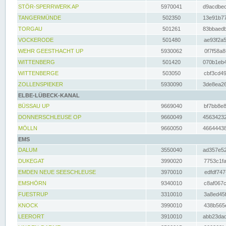
STÖR-SPERRWERK AP
5970041
d9acdbec
TANGERMÜNDE
502350
13e91b77
TORGAU
501261
83bbaedb
VOCKERODE
501480
ae93f2a5
WEHR GEESTHACHT UP
5930062
0f7f58a8
WITTENBERG
501420
070b1eb4
WITTENBERGE
503050
cbf3cd49
ZOLLENSPIEKER
5930090
3de8ea26
ELBE-LÜBECK-KANAL
BÜSSAU UP
9669040
bf7bb8e8
DONNERSCHLEUSE OP
9660049
45634232
MÖLLN
9660050
46644438
EMS
DALUM
3550040
ad357e52
DUKEGAT
3990020
7753c1fa
EMDEN NEUE SEESCHLEUSE
3970010
edfdf747
EMSHÖRN
9340010
c8af067c
FUESTRUP
3310010
3a8ed45f
KNOCK
3990010
438b565e
LEERORT
3910010
abb23dad