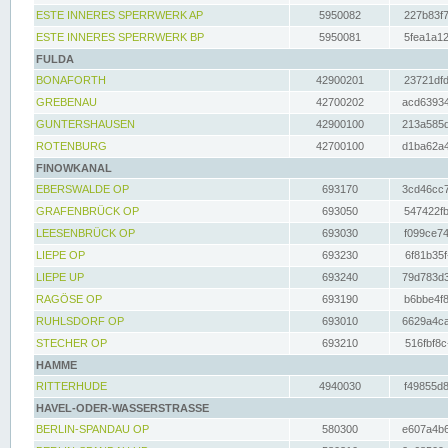
ESTE INNERES SPERRWERK AP
5950082
227b83f7
ESTE INNERES SPERRWERK BP
5950081
5fea1a12
FULDA
BONAFORTH
42900201
23721dfd
GREBENAU
42700202
acd63934
GUNTERSHAUSEN
42900100
213a585d
ROTENBURG
42700100
d1ba62a4
FINOWKANAL
EBERSWALDE OP
693170
3cd46cc7
GRAFENBRÜCK OP
693050
547422fb
LEESENBRÜCK OP
693030
f099ce74
LIEPE OP
693230
6f81b35f
LIEPE UP
693240
79d783d3
RAGÖSE OP
693190
b6bbe4f8
RUHLSDORF OP
693010
6629a4ca
STECHER OP
693210
516fbf8c
HAMME
RITTERHUDE
4940030
f49855d8
HAVEL-ODER-WASSERSTRASSE
BERLIN-SPANDAU OP
580300
e607a4b6