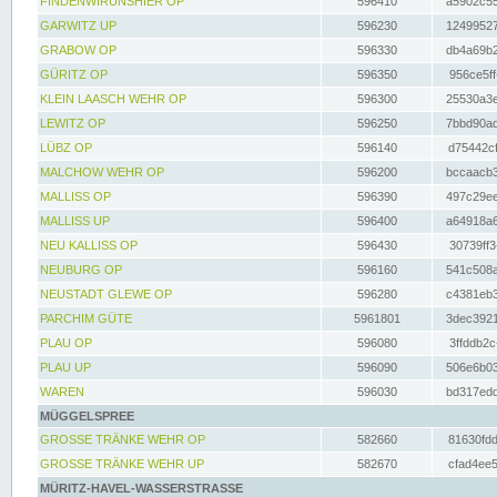
FINDENWIRUNSHIER OP
596410
a5902c55
GARWITZ UP
596230
12499527
GRABOW OP
596330
db4a69b2
GÜRITZ OP
596350
956ce5ff
KLEIN LAASCH WEHR OP
596300
25530a3e
LEWITZ OP
596250
7bbd90ad
LÜBZ OP
596140
d75442cf
MALCHOW WEHR OP
596200
bccaacb3
MALLISS OP
596390
497c29ee
MALLISS UP
596400
a64918a6
NEU KALLISS OP
596430
30739ff3
NEUBURG OP
596160
541c508a
NEUSTADT GLEWE OP
596280
c4381eb3
PARCHIM GÜTE
5961801
3dec3921
PLAU OP
596080
3ffddb2c
PLAU UP
596090
506e6b03
WAREN
596030
bd317edd
MÜGGELSPREE
GROSSE TRÄNKE WEHR OP
582660
81630fdd
GROSSE TRÄNKE WEHR UP
582670
cfad4ee5
MÜRITZ-HAVEL-WASSERSTRASSE