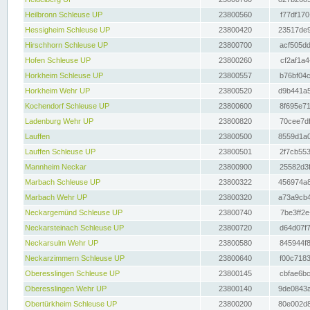
Heilbronn Schleuse UP
23800560
f77df170
Hessigheim Schleuse UP
23800420
23517de9
Hirschhorn Schleuse UP
23800700
acf505dd
Hofen Schleuse UP
23800260
cf2af1a4
Horkheim Schleuse UP
23800557
b76bf04c
Horkheim Wehr UP
23800520
d9b441a5
Kochendorf Schleuse UP
23800600
8f695e71
Ladenburg Wehr UP
23800820
70cee7df
Lauffen
23800500
8559d1a0
Lauffen Schleuse UP
23800501
2f7cb553
Mannheim Neckar
23800900
25582d3f
Marbach Schleuse UP
23800322
456974a8
Marbach Wehr UP
23800320
a73a9cb4
Neckargemünd Schleuse UP
23800740
7be3ff2e
Neckarsteinach Schleuse UP
23800720
d64d07f7
Neckarsulm Wehr UP
23800580
845944f8
Neckarzimmern Schleuse UP
23800640
f00c7183
Oberesslingen Schleuse UP
23800145
cbfae6bc
Oberesslingen Wehr UP
23800140
9de0843a
Obertürkheim Schleuse UP
23800200
80e002d8