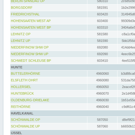
BERLIN-SPANDAU UP
580310
2c68509c
BORGSDORF
581591
1b2e2996
FRIEDRICHSTHAL
603420
314945d6
HOHENSAATEN WEST AP
603400
99309d3e
HOHENSAATEN WEST BP
603310
3404a6e5
LEHNITZ OP
581580
c8a1cf0a
LEHNITZ UP
581590
5bb1f56d
NIEDERFINOW SHW OP
692080
414dd4ee
NIEDERFINOW SHW UP
692090
4eec6b25
SCHWEDT SCHLEUSE BP
603410
4ee515f9
HUNTE
BUTTELERHÖRNE
4960060
b3d88ca6
ELSFLETH OHRT
4960080
531da758
HOLLERSIEL
4960050
2eacef2f
HUNTEBRÜCK
4960070
2e1d458b
OLDENBURG-DRIELAKE
4960030
1b51e55e
REITHÖRNE
4960040
c9df61c4
HAVELKANAL
SCHÖNWALDE OP
587050
d8ef9f21
SCHÖNWALDE UP
587060
b6650b13
IJSSEL