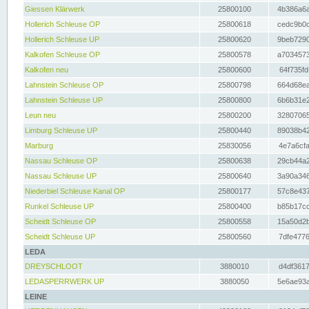
Giessen Klärwerk
25800100
4b386a6a
Hollerich Schleuse OP
25800618
cedc9b0c
Hollerich Schleuse UP
25800620
9beb7290
Kalkofen Schleuse OP
25800578
a7034573
Kalkofen neu
25800600
64f735fd
Lahnstein Schleuse OP
25800798
664d68ea
Lahnstein Schleuse UP
25800800
6b6b31e2
Leun neu
25800200
32807065
Limburg Schleuse UP
25800440
89038b42
Marburg
25830056
4e7a6cfa
Nassau Schleuse OP
25800638
29cb44a2
Nassau Schleuse UP
25800640
3a90a346
Niederbiel Schleuse Kanal OP
25800177
57c8e437
Runkel Schleuse UP
25800400
b85b17cc
Scheidt Schleuse OP
25800558
15a50d2b
Scheidt Schleuse UP
25800560
7dfe4776
LEDA
DREYSCHLOOT
3880010
d4df3617
LEDASPERRWERK UP
3880050
5e6ae93a
LEINE