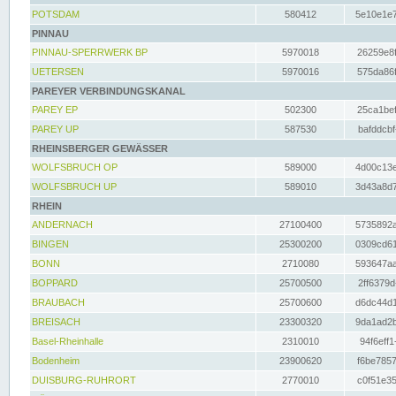
POTSDAM
580412
5e10e1e7
PINNAU
PINNAU-SPERRWERK BP
5970018
26259e8f
UETERSEN
5970016
575da86f
PAREYER VERBINDUNGSKANAL
PAREY EP
502300
25ca1bef
PAREY UP
587530
bafddcbf
RHEINSBERGER GEWÄSSER
WOLFSBRUCH OP
589000
4d00c13e
WOLFSBRUCH UP
589010
3d43a8d7
RHEIN
ANDERNACH
27100400
5735892a
BINGEN
25300200
0309cd61
BONN
2710080
593647aa
BOPPARD
25700500
2ff6379d
BRAUBACH
25700600
d6dc44d1
BREISACH
23300320
9da1ad2b
Basel-Rheinhalle
2310010
94f6eff1
Bodenheim
23900620
f6be7857
DUISBURG-RUHRORT
2770010
c0f51e35