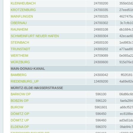
KLEINHEUBACH
24700200
355b02d2
KROTZENBURG
24700335
27eed51b
MAINFLINGEN
24700325
4627475d
OBERNAU
24700302
3c7cfb10
RAUNHEIM
24900108
db1684c1
SCHWEINFURT NEUER HAFEN
24300304
42ecae60
STEINBACH
24500100
1ed983c3
TRUNSTADT
24300202
a77aad00
WERTHEIM
24709089
0e065a22
WÜRZBURG
24300600
915d76e1
MAIN-DONAU-KANAL
BAMBERG
24300042
ff02f181
RIEDENBURG_UP
13409200
4a69e82e
MÜRITZ-ELDE-WASSERSTRASSE
BARKOW OP
596100
06d86c6b
BOBZIN OP
596120
faefa284
BUROW
5961601
a68cf527
DÖMITZ OP
596450
ec8188ee
DÖMITZ UP
596460
ad3a51da
ELDENA OP
596370
0fab94c7