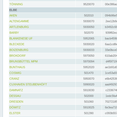
TÖNNING
9520070
00e386ac
ELBE
AKEN
502010
094b96e5
ALTENGAMME
5930070
2ee12b9a
ARTLENBURG
5930050
b3492c68
BARBY
502070
939f82ec
BLANKENESE UF
5952065
bacb459b
BLECKEDE
5930020
6aa1cd8e
BOIZENBURG
5930033
33e0bce0
BROKDORF
5970050
610ab204
BRUNSBÜTTEL MPM
5970094
d4f5f719
BUNTHAUS
5952020
ae1b91d0
COSWIG
501470
1ce53a59
CRANZ
5950070
e6b42536
CUXHAVEN STEUBENHÖFT
5990020
aad49293
DAMNATZ
5910030
c233674f
DESSAU
502000
1edc5fa4
DRESDEN
501060
70272185
DÖMITZ
5910025
6e3ea719
ELSTER
501390
c093b557