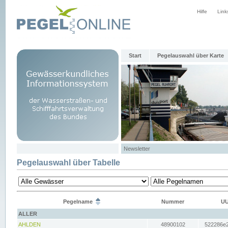
Hilfe
Link
Start
Pegelauswahl über Karte
Newsletter
Pegelauswahl über Tabelle
Pegelname
Nummer
UU
ALLER
AHLDEN
48900102
522286e2