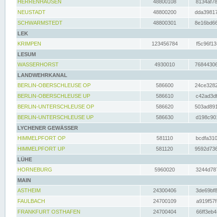
HERRENHAUSEN
48800108
8134af78
NEUSTADT
48800200
dda39817
SCHWARMSTEDT
48800301
8e16bd66
LEK
KRIMPEN
123456784
f5c96f13
LESUM
WASSERHORST
4930010
76844306
LANDWEHRKANAL
BERLIN-OBERSCHLEUSE OP
586600
24ce3282
BERLIN-OBERSCHLEUSE UP
586610
c42ad3df
BERLIN-UNTERSCHLEUSE OP
586620
503ad891
BERLIN-UNTERSCHLEUSE UP
586630
d198c901
LYCHENER GEWÄSSER
HIMMELPFORT OP
581110
bcdfa310
HIMMELPFORT UP
581120
9592d736
LÜHE
HORNEBURG
5960020
3244d787
MAIN
ASTHEIM
24300406
3de69bf8
FAULBACH
24700109
a919f57f
FRANKFURT OSTHAFEN
24700404
66ff3eb4