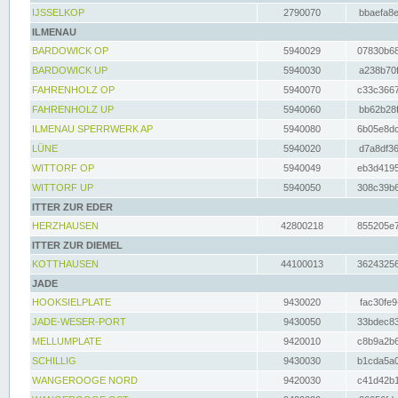
IJSSELKOP
2790070
bbaefa8e
ILMENAU
BARDOWICK OP
5940029
07830b68
BARDOWICK UP
5940030
a238b70f
FAHRENHOLZ OP
5940070
c33c3667
FAHRENHOLZ UP
5940060
bb62b28f
ILMENAU SPERRWERK AP
5940080
6b05e8dc
LÜNE
5940020
d7a8df36
WITTORF OP
5940049
eb3d4195
WITTORF UP
5940050
308c39b6
ITTER ZUR EDER
HERZHAUSEN
42800218
855205e7
ITTER ZUR DIEMEL
KOTTHAUSEN
44100013
36243256
JADE
HOOKSIELPLATE
9430020
fac30fe9
JADE-WESER-PORT
9430050
33bdec83
MELLUMPLATE
9420010
c8b9a2b6
SCHILLIG
9430030
b1cda5a0
WANGEROOGE NORD
9420030
c41d42b1