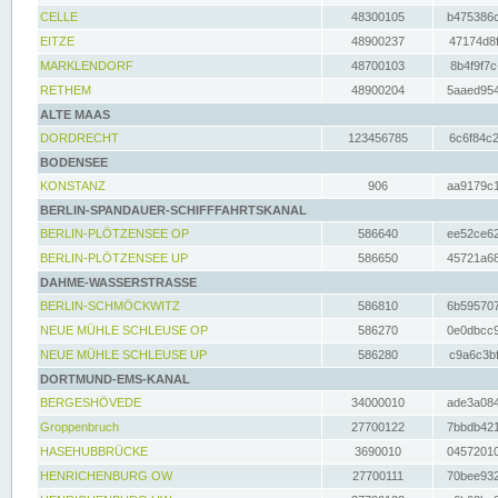
CELLE
48300105
b475386c
EITZE
48900237
47174d8f
MARKLENDORF
48700103
8b4f9f7c
RETHEM
48900204
5aaed954
ALTE MAAS
DORDRECHT
123456785
6c6f84c2
BODENSEE
KONSTANZ
906
aa9179c1
BERLIN-SPANDAUER-SCHIFFFAHRTSKANAL
BERLIN-PLÖTZENSEE OP
586640
ee52ce62
BERLIN-PLÖTZENSEE UP
586650
45721a68
DAHME-WASSERSTRASSE
BERLIN-SCHMÖCKWITZ
586810
6b595707
NEUE MÜHLE SCHLEUSE OP
586270
0e0dbcc9
NEUE MÜHLE SCHLEUSE UP
586280
c9a6c3bf
DORTMUND-EMS-KANAL
BERGESHÖVEDE
34000010
ade3a084
Groppenbruch
27700122
7bbdb421
HASEHUBBRÜCKE
3690010
04572010
HENRICHENBURG OW
27700111
70bee932