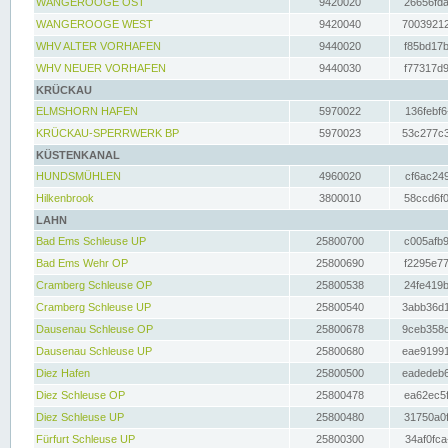
WANGEROOGE OST
9420020
26656fda
WANGEROOGE WEST
9420040
70039212
WHV ALTER VORHAFEN
9440020
f85bd17b
WHV NEUER VORHAFEN
9440030
f77317d9
KRÜCKAU
ELMSHORN HAFEN
5970022
136febf6
KRÜCKAU-SPERRWERK BP
5970023
53c277c3
KÜSTENKANAL
HUNDSMÜHLEN
4960020
cf6ac249
Hilkenbrook
3800010
58ccd6f0
LAHN
Bad Ems Schleuse UP
25800700
c005afb9
Bad Ems Wehr OP
25800690
f2295e77
Cramberg Schleuse OP
25800538
24fe419b
Cramberg Schleuse UP
25800540
3abb36d1
Dausenau Schleuse OP
25800678
9ceb358c
Dausenau Schleuse UP
25800680
eae91991
Diez Hafen
25800500
eadedeb6
Diez Schleuse OP
25800478
ea62ec5f
Diez Schleuse UP
25800480
31750a0f
Fürfurt Schleuse UP
25800300
34af0fca