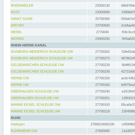
RHEINWEILER
23300130
06b978dd
RUST
23300580
5389b878
SANKT GOAR
25700300
550eb7e9
SPEYER
23700600
2cb8ae5b
WESEL
2770040
f33c3cc9
WORMS
23900200
844a620f
RHEIN-HERNE-KANAL
DUISBURG-MEIDERICH SCHLEUSE OW
27700262
f18e81da
DUISBURG-MEIDERICH SCHLEUSE UW
27700273
48780245
GELSENKIRCHEN SCHLEUSE OW
27700229
5b9f8134
GELSENKIRCHEN SCHLEUSE UW
27700230
427318d0
HERNE OW
27700150
ac6c4362
HERNE UW
27700160
b9975ea1
OBERHAUSEN SCHLEUSE OW
27700240
e251f943
OBERHAUSEN SCHLEUSE UW
27700251
12f63015
WANNE EICKEL SCHLEUSE OW
27700193
05ca0e33
WANNE EICKEL SCHLEUSE UW
27700218
23045f8b
RUHR
Hattingen
2769510000100
c0594fb5
RUHRWEHR OW
27600090
12a3037f