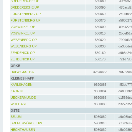
BREDEREICHE OP
580080
308f5979
BREDEREICHE UP
580090
470acd2a
FÜRSTENBERG OP
580060
2c95f83d
FÜRSTENBERG UP
580070
a5830277
VOßWINKEL OP
580000
09b422f7
VOßWINKEL UP
580010
2bcef51a
WESENBERG OP
580020
7909d3f7
WESENBERG UP
580030
da3b5de9
ZEHDENICK OP
580160
a9b8e24c
ZEHDENICK UP
580170
721d7dbf
ORKE
DALWIGKSTHAL
42840453
f0f78cc4
KLEINES HAFF
KARLSHAGEN
9690085
f53bb77f
KARNIN
9690084
da893bbd
UECKERMÜNDE
9690088
c1588dcc
WOLGAST
9650080
b327e35c
OSTE
BELUM
5980060
a9e93be0
BREMERVÖRDE UW
5980010
cf8a3ea2
HECHTHAUSEN
5980030
e5e02890