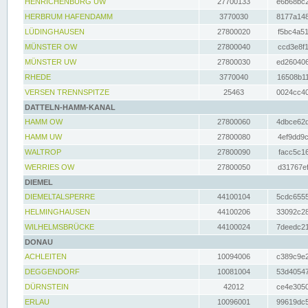
HENRICHENBURG UW
27700133
e6b68bc2
HERBRUM HAFENDAMM
3770030
8177a148
LÜDINGHAUSEN
27800020
f5bc4a51
MÜNSTER OW
27800040
ccd3e8f1
MÜNSTER UW
27800030
ed260406
RHEDE
3770040
16508b11
VERSEN TRENNSPITZE
25463
0024cc40
DATTELN-HAMM-KANAL
HAMM OW
27800060
4dbce62d
HAMM UW
27800080
4ef9dd9c
WALTROP
27800090
facc5c16
WERRIES OW
27800050
d31767ef
DIEMEL
DIEMELTALSPERRE
44100104
5cdc6555
HELMINGHAUSEN
44100206
33092c28
WILHELMSBRÜCKE
44100024
7deedc21
DONAU
ACHLEITEN
10094006
c389c9e2
DEGGENDORF
10081004
53d40547
DÜRNSTEIN
42012
ce4e3050
ERLAU
10096001
99619dc5