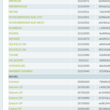
MEHRUM
31010071
be05603a
NIENBRÜGGE
31010044
864a8111
RECKE
31010011
7af19499
RODENBERGER AUE-OST
31010051
6288de60
RODENBERGER AUE-WEST
31010052
eb24b5a3
RUSBEND
31010043
c1f06401
RÜHEN
31010093
4ed5f6da
SEHNDE
31010070
ab0d9117
SÜLFELD OW
31010092
a8604e8f
SÜLFELD UW
31010091
892183d6
THUNE
31010080
42b865fb
VELSDORF
3101012
36f80081
VORSFELDE
31010090
dbb2bb9f
WARBER GRABEN
31010040
2f1080ba
MOSEL
Cochem
26900400
768df4e9
Detzem OP
26700180
c40912fd
Detzem UP
26700200
dc344605
Enkirch OP
26700880
87207dcd
Enkirch UP
26700900
ee861944
Fankel OP
26900280
68198b48