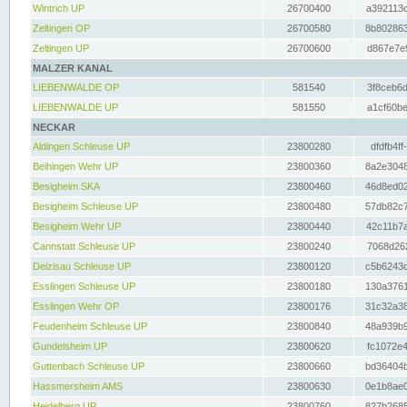
Wintrich UP
26700400
a392113c
Zeltingen OP
26700580
8b802863
Zeltingen UP
26700600
d867e7e9
MALZER KANAL
LIEBENWALDE OP
581540
3f8ceb6d
LIEBENWALDE UP
581550
a1cf60be
NECKAR
Aldingen Schleuse UP
23800280
dfdfb4ff
Beihingen Wehr UP
23800360
8a2e3048
Besigheim SKA
23800460
46d8ed02
Besigheim Schleuse UP
23800480
57db82c7
Besigheim Wehr UP
23800440
42c11b7a
Cannstatt Schleuse UP
23800240
7068d262
Deizisau Schleuse UP
23800120
c5b6243d
Esslingen Schleuse UP
23800180
130a3761
Esslingen Wehr OP
23800176
31c32a38
Feudenheim Schleuse UP
23800840
48a939b9
Gundelsheim UP
23800620
fc1072e4
Guttenbach Schleuse UP
23800660
bd36404b
Hassmersheim AMS
23800630
0e1b8ae0
Heidelberg UP
23800760
827b2685