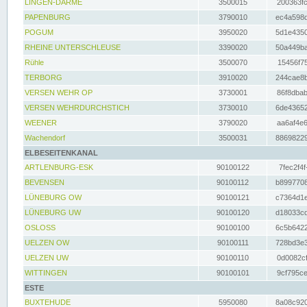
LINGEN-DARME
3500015
200363fc
PAPENBURG
3790010
ec4a598d
POGUM
3950020
5d1e4350
RHEINE UNTERSCHLEUSE
3390020
50a449ba
Rühle
3500070
15456f75
TERBORG
3910020
244cae8b
VERSEN WEHR OP
3730001
86f8dbab
VERSEN WEHRDURCHSTICH
3730010
6de43652
WEENER
3790020
aa6af4e6
Wachendorf
3500031
88698229
ELBESEITENKANAL
ARTLENBURG-ESK
90100122
7fec2f4f
BEVENSEN
90100112
b8997708
LÜNEBURG OW
90100121
c7364d1e
LÜNEBURG UW
90100120
d18033cd
OSLOSS
90100100
6c5b6422
UELZEN OW
90100111
728bd3e3
UELZEN UW
90100110
0d0082cf
WITTINGEN
90100101
9cf795ce
ESTE
BUXTEHUDE
5950080
8a08c920