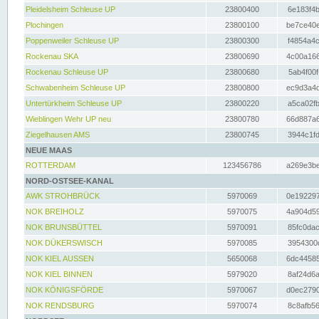
Pleidelsheim Schleuse UP
23800400
6e183f4b
Plochingen
23800100
be7ce40e
Poppenweiler Schleuse UP
23800300
f4854a4c
Rockenau SKA
23800690
4c00a166
Rockenau Schleuse UP
23800680
5ab4f00f
Schwabenheim Schleuse UP
23800800
ec9d3a4d
Untertürkheim Schleuse UP
23800220
a5ca02fb
Wieblingen Wehr UP neu
23800780
66d887a6
Ziegelhausen AMS
23800745
3944c1fd
NEUE MAAS
ROTTERDAM
123456786
a269e3be
NORD-OSTSEE-KANAL
AWK STROHBRÜCK
5970069
0e192297
NOK BREIHOLZ
5970075
4a904d59
NOK BRUNSBÜTTEL
5970091
85fc0dac
NOK DÜKERSWISCH
5970085
3954300d
NOK KIEL AUSSEN
5650068
6dc44585
NOK KIEL BINNEN
5979020
8af24d6a
NOK KÖNIGSFÖRDE
5970067
d0ec2790
NOK RENDSBURG
5970074
8c8afb56