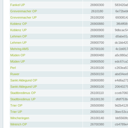
Fankel UP
26900300
583420a8
Grevenmacher OP
2610180
6e72bebf
Grevenmacher UP
26100200
69308142
Koblenz OP
26900880
3f64ff08
Koblenz UP
26900900
9dbcac54
Lehmen OP
26900680
d0abe01a
Lehmen UP
26900700
dc1bb420
Mehring AMS
26700100
4c1b6f17
Müden OP
26900480
a5c880a3
Müden UP
26900500
edc67ca3
Perl
26100100
c263ea53
Ruwer
26500150
abd34ee6
Sankt Aldegund OP
26900080
e4d6a271
Sankt Aldegund UP
26900100
20640279
Stadtbredimus OP
26100110
cceb7060
Stadtbredimus UP
26100130
dfdf753b
Trier OP
26500080
9d2b4126
Trier UP
26500100
3bec53ca
Wincheringen
26100140
bb5560fc
Wintrich OP
26700380
cb4789e4