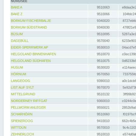
NORDSEE
BAKE A
9510063
e8daa3e2
BAKE Z
9510066
104fdc24
BORKUM FISCHERBALJE
9340020
8727ebfd
BORKUM SÜDSTRAND
9340030
478f21e9
BÜSUM
9510095
5287a3e1
DAGEBÜLL
9570040
6233e901
EIDER-SPERRWERK AP
9530010
04acd7e5
HELGOLAND BINNENHAFEN
9510070
c0ec139b
HELGOLAND SÜDHAFEN
9510075
0d8233b8
HUSUM
9530020
e114aeec
HÖRNUM
9570050
733755fd
LANGEOOG
9390010
a0c1dcb6
LIST AUF SYLT
9570070
5e92d73f
MITTELGRUND
9510132
3ff99b92
NORDERNEY RIFFGAT
9360010
c0244c0e
PELLWORM ANLEGER
9550021
2852b9ab
SCHARHÖRN
9510060
f0197bcf
SPIEKEROOG
9410010
662c4b5e
WITTDÜN
9570010
9c4c11f2
ZEHNERLOCH
9510010
e574d0af