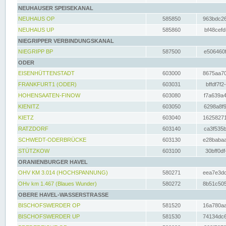
NEUHAUSER SPEISEKANAL
NEUHAUS OP
585850
963bdc26
NEUHAUS UP
585860
bf48cefd
NIEGRIPPER VERBINDUNGSKANAL
NIEGRIPP BP
587500
e506460f
ODER
EISENHÜTTENSTADT
603000
8675aa70
FRANKFURT1 (ODER)
603031
bffdf7f2
HOHENSAATEN-FINOW
603080
f7a639a4
KIENITZ
603050
6298a8f9
KIETZ
603040
16258271
RATZDORF
603140
ca3f535b
SCHWEDT-ODERBRÜCKE
603130
e28babaa
STÜTZKOW
603100
30bff0df
ORANIENBURGER HAVEL
OHV KM 3.014 (HOCHSPANNUNG)
580271
eea7e3dc
OHv km 1.467 (Blaues Wunder)
580272
8b51c505
OBERE HAVEL-WASSERSTRASSE
BISCHOFSWERDER OP
581520
16a780aa
BISCHOFSWERDER UP
581530
74134dc6