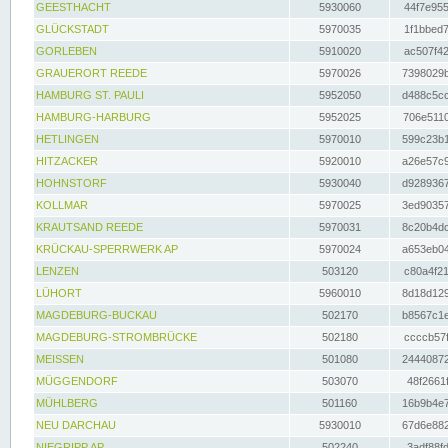
GEESTHACHT
5930060
44f7e955
GLÜCKSTADT
5970035
1f1bbed7
GORLEBEN
5910020
ac507f42
GRAUERORT REEDE
5970026
7398029b
HAMBURG ST. PAULI
5952050
d488c5cc
HAMBURG-HARBURG
5952025
706e5110
HETLINGEN
5970010
599c23b1
HITZACKER
5920010
a26e57c9
HOHNSTORF
5930040
d9289367
KOLLMAR
5970025
3ed90357
KRAUTSAND REEDE
5970031
8c20b4dc
KRÜCKAU-SPERRWERK AP
5970024
a653eb04
LENZEN
503120
c80a4f21
LÜHORT
5960010
8d18d129
MAGDEBURG-BUCKAU
502170
b8567c1e
MAGDEBURG-STROMBRÜCKE
502180
ccccb57f
MEISSEN
501080
24440872
MÜGGENDORF
503070
48f2661f
MÜHLBERG
501160
16b9b4e7
NEU DARCHAU
5930010
67d6e882
NIEGRIPP AP
502240
3adf88fd