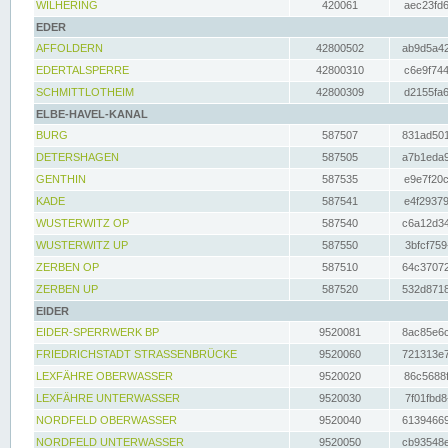
WILHERING
420061
aec23fd6
EDER
AFFOLDERN
42800502
ab9d5a42
EDERTALSPERRE
42800310
c6e9f744
SCHMITTLOTHEIM
42800309
d2155fa6
ELBE-HAVEL-KANAL
BURG
587507
831ad501
DETERSHAGEN
587505
a7b1eda9
GENTHIN
587535
e9e7f20c
KADE
587541
e4f29379
WUSTERWITZ OP
587540
c6a12d34
WUSTERWITZ UP
587550
3bfcf759
ZERBEN OP
587510
64c37072
ZERBEN UP
587520
532d8718
EIDER
EIDER-SPERRWERK BP
9520081
8ac85e6c
FRIEDRICHSTADT STRASSENBRÜCKE
9520060
721313e7
LEXFÄHRE OBERWASSER
9520020
86c5688f
LEXFÄHRE UNTERWASSER
9520030
7f01fbd8
NORDFELD OBERWASSER
9520040
61394669
NORDFELD UNTERWASSER
9520050
cb93548e