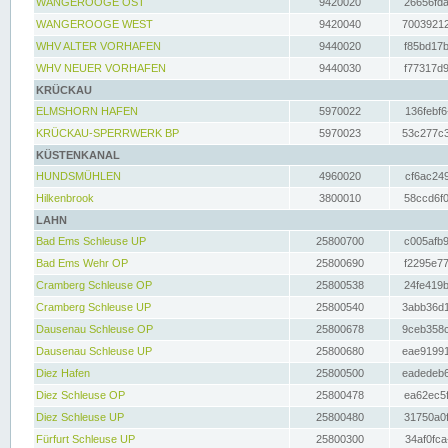
WANGEROOGE OST
9420020
26656fda
WANGEROOGE WEST
9420040
70039212
WHV ALTER VORHAFEN
9440020
f85bd17b
WHV NEUER VORHAFEN
9440030
f77317d9
KRÜCKAU
ELMSHORN HAFEN
5970022
136febf6
KRÜCKAU-SPERRWERK BP
5970023
53c277c3
KÜSTENKANAL
HUNDSMÜHLEN
4960020
cf6ac249
Hilkenbrook
3800010
58ccd6f0
LAHN
Bad Ems Schleuse UP
25800700
c005afb9
Bad Ems Wehr OP
25800690
f2295e77
Cramberg Schleuse OP
25800538
24fe419b
Cramberg Schleuse UP
25800540
3abb36d1
Dausenau Schleuse OP
25800678
9ceb358c
Dausenau Schleuse UP
25800680
eae91991
Diez Hafen
25800500
eadedeb6
Diez Schleuse OP
25800478
ea62ec5f
Diez Schleuse UP
25800480
31750a0f
Fürfurt Schleuse UP
25800300
34af0fca