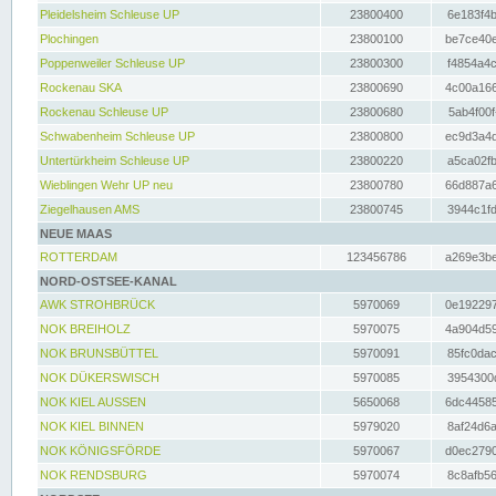
Pleidelsheim Schleuse UP
23800400
6e183f4b
Plochingen
23800100
be7ce40e
Poppenweiler Schleuse UP
23800300
f4854a4c
Rockenau SKA
23800690
4c00a166
Rockenau Schleuse UP
23800680
5ab4f00f
Schwabenheim Schleuse UP
23800800
ec9d3a4d
Untertürkheim Schleuse UP
23800220
a5ca02fb
Wieblingen Wehr UP neu
23800780
66d887a6
Ziegelhausen AMS
23800745
3944c1fd
NEUE MAAS
ROTTERDAM
123456786
a269e3be
NORD-OSTSEE-KANAL
AWK STROHBRÜCK
5970069
0e192297
NOK BREIHOLZ
5970075
4a904d59
NOK BRUNSBÜTTEL
5970091
85fc0dac
NOK DÜKERSWISCH
5970085
3954300d
NOK KIEL AUSSEN
5650068
6dc44585
NOK KIEL BINNEN
5979020
8af24d6a
NOK KÖNIGSFÖRDE
5970067
d0ec2790
NOK RENDSBURG
5970074
8c8afb56