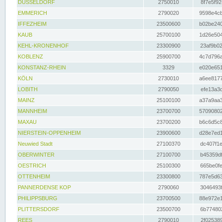
DÜSSELDORF
2750010
8f7e5f92
EMMERICH
2790020
9598e4cb
IFFEZHEIM
23500600
b02be240
KAUB
25700100
1d26e504
KEHL-KRONENHOF
23300900
23af9b02
KOBLENZ
25900700
4c7d796a
KONSTANZ-RHEIN
3329
e020e651
KÖLN
2730010
a6ee8177
LOBITH
2790050
efe13a3d
MAINZ
25100100
a37a9aa3
MANNHEIM
23700700
57090802
MAXAU
23700200
b6c6d5c8
NIERSTEIN-OPPENHEIM
23900600
d28e7ed1
Neuwied Stadt
27100370
dc407f1e
OBERWINTER
27100700
b45359df
OESTRICH
25100300
665be0fe
OTTENHEIM
23300800
787e5d63
PANNERDENSE KOP
2790060
3046493f
PHILIPPSBURG
23700500
88e972e1
PLITTERSDORF
23500700
6b774802
REES
2790010
2f025389