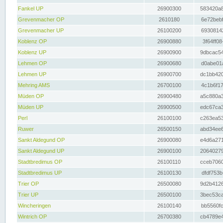
Fankel UP
26900300
583420a8
Grevenmacher OP
2610180
6e72bebf
Grevenmacher UP
26100200
69308142
Koblenz OP
26900880
3f64ff08
Koblenz UP
26900900
9dbcac54
Lehmen OP
26900680
d0abe01a
Lehmen UP
26900700
dc1bb420
Mehring AMS
26700100
4c1b6f17
Müden OP
26900480
a5c880a3
Müden UP
26900500
edc67ca3
Perl
26100100
c263ea53
Ruwer
26500150
abd34ee6
Sankt Aldegund OP
26900080
e4d6a271
Sankt Aldegund UP
26900100
20640279
Stadtbredimus OP
26100110
cceb7060
Stadtbredimus UP
26100130
dfdf753b
Trier OP
26500080
9d2b4126
Trier UP
26500100
3bec53ca
Wincheringen
26100140
bb5560fc
Wintrich OP
26700380
cb4789e4