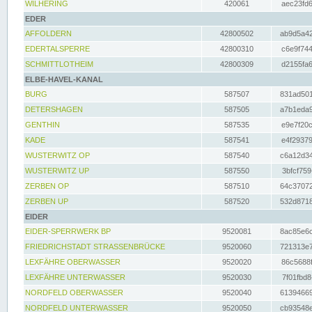
WILHERING
420061
aec23fd6
EDER
AFFOLDERN
42800502
ab9d5a42
EDERTALSPERRE
42800310
c6e9f744
SCHMITTLOTHEIM
42800309
d2155fa6
ELBE-HAVEL-KANAL
BURG
587507
831ad501
DETERSHAGEN
587505
a7b1eda9
GENTHIN
587535
e9e7f20c
KADE
587541
e4f29379
WUSTERWITZ OP
587540
c6a12d34
WUSTERWITZ UP
587550
3bfcf759
ZERBEN OP
587510
64c37072
ZERBEN UP
587520
532d8718
EIDER
EIDER-SPERRWERK BP
9520081
8ac85e6c
FRIEDRICHSTADT STRASSENBRÜCKE
9520060
721313e7
LEXFÄHRE OBERWASSER
9520020
86c5688f
LEXFÄHRE UNTERWASSER
9520030
7f01fbd8
NORDFELD OBERWASSER
9520040
61394669
NORDFELD UNTERWASSER
9520050
cb93548e