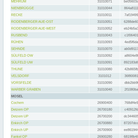
MEHRUM
31010071
be05603a
NIENBRÜGGE
31010044
864a8111
RECKE
31010011
7af19499
RODENBERGER AUE-OST
31010051
6288de60
RODENBERGER AUE-WEST
31010052
eb24b5a3
RUSBEND
31010043
c1f06401
RÜHEN
31010093
4ed5f6da
SEHNDE
31010070
ab0d9117
SÜLFELD OW
31010092
a8604e8f
SÜLFELD UW
31010091
892183d6
THUNE
31010080
42b865fb
VELSDORF
3101012
36f80081
VORSFELDE
31010090
dbb2bb9f
WARBER GRABEN
31010040
2f1080ba
MOSEL
Cochem
26900400
768df4e9
Detzem OP
26700180
c40912fd
Detzem UP
26700200
dc344605
Enkirch OP
26700880
87207dcd
Enkirch UP
26700900
ee861944
Fankel OP
26900280
68198b48