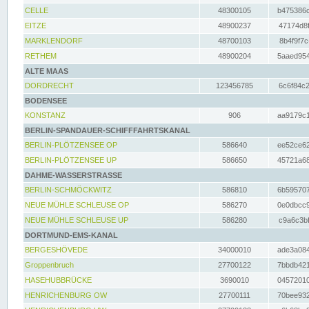
CELLE
48300105
b475386c
EITZE
48900237
47174d8f
MARKLENDORF
48700103
8b4f9f7c
RETHEM
48900204
5aaed954
ALTE MAAS
DORDRECHT
123456785
6c6f84c2
BODENSEE
KONSTANZ
906
aa9179c1
BERLIN-SPANDAUER-SCHIFFFAHRTSKANAL
BERLIN-PLÖTZENSEE OP
586640
ee52ce62
BERLIN-PLÖTZENSEE UP
586650
45721a68
DAHME-WASSERSTRASSE
BERLIN-SCHMÖCKWITZ
586810
6b595707
NEUE MÜHLE SCHLEUSE OP
586270
0e0dbcc9
NEUE MÜHLE SCHLEUSE UP
586280
c9a6c3bf
DORTMUND-EMS-KANAL
BERGESHÖVEDE
34000010
ade3a084
Groppenbruch
27700122
7bbdb421
HASEHUBBRÜCKE
3690010
04572010
HENRICHENBURG OW
27700111
70bee932