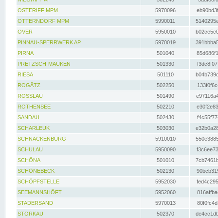
OSTERIFF MPM
5970096
eb90bd3f
OTTERNDORF MPM
5990011
5140295e
OVER
5950010
b02ce5c0
PINNAU-SPERRWERK AP
5970019
391bbba5
PIRNA
501040
85d686f1
PRETZSCH-MAUKEN
501330
f3dc8f07
RIESA
501110
b04b739d
ROGÄTZ
502250
133f0f6c
ROSSLAU
501490
e97116a4
ROTHENSEE
502210
e30f2e83
SANDAU
502430
f4c55f77
SCHARLEUK
503030
e32b0a28
SCHNACKENBURG
5910010
550e3885
SCHULAU
5950090
f3c6ee73
SCHÖNA
501010
7cb7461b
SCHÖNEBECK
502130
90bcb315
SCHÖPFSTELLE
5952030
fed4c295
SEEMANNSHÖFT
5952060
816affba
STADERSAND
5970013
80f0fc4d
STORKAU
502370
de4cc1db