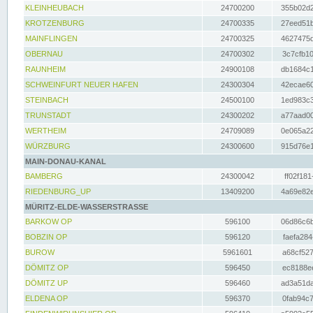
KLEINHEUBACH
24700200
355b02d2
KROTZENBURG
24700335
27eed51b
MAINFLINGEN
24700325
4627475d
OBERNAU
24700302
3c7cfb10
RAUNHEIM
24900108
db1684c1
SCHWEINFURT NEUER HAFEN
24300304
42ecae60
STEINBACH
24500100
1ed983c3
TRUNSTADT
24300202
a77aad00
WERTHEIM
24709089
0e065a22
WÜRZBURG
24300600
915d76e1
MAIN-DONAU-KANAL
BAMBERG
24300042
ff02f181
RIEDENBURG_UP
13409200
4a69e82e
MÜRITZ-ELDE-WASSERSTRASSE
BARKOW OP
596100
06d86c6b
BOBZIN OP
596120
faefa284
BUROW
5961601
a68cf527
DÖMITZ OP
596450
ec8188ee
DÖMITZ UP
596460
ad3a51da
ELDENA OP
596370
0fab94c7