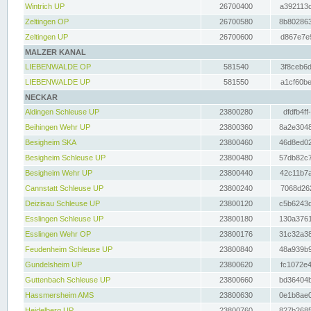
Wintrich UP
26700400
a392113c
Zeltingen OP
26700580
8b802863
Zeltingen UP
26700600
d867e7e9
MALZER KANAL
LIEBENWALDE OP
581540
3f8ceb6d
LIEBENWALDE UP
581550
a1cf60be
NECKAR
Aldingen Schleuse UP
23800280
dfdfb4ff
Beihingen Wehr UP
23800360
8a2e3048
Besigheim SKA
23800460
46d8ed02
Besigheim Schleuse UP
23800480
57db82c7
Besigheim Wehr UP
23800440
42c11b7a
Cannstatt Schleuse UP
23800240
7068d262
Deizisau Schleuse UP
23800120
c5b6243d
Esslingen Schleuse UP
23800180
130a3761
Esslingen Wehr OP
23800176
31c32a38
Feudenheim Schleuse UP
23800840
48a939b9
Gundelsheim UP
23800620
fc1072e4
Guttenbach Schleuse UP
23800660
bd36404b
Hassmersheim AMS
23800630
0e1b8ae0
Heidelberg UP
23800760
827b2685