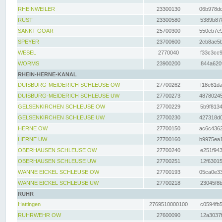
RHEINWEILER
23300130
06b978dd
RUST
23300580
5389b878
SANKT GOAR
25700300
550eb7e9
SPEYER
23700600
2cb8ae5b
WESEL
2770040
f33c3cc9
WORMS
23900200
844a620f
RHEIN-HERNE-KANAL
DUISBURG-MEIDERICH SCHLEUSE OW
27700262
f18e81da
DUISBURG-MEIDERICH SCHLEUSE UW
27700273
48780245
GELSENKIRCHEN SCHLEUSE OW
27700229
5b9f8134
GELSENKIRCHEN SCHLEUSE UW
27700230
427318d0
HERNE OW
27700150
ac6c4362
HERNE UW
27700160
b9975ea1
OBERHAUSEN SCHLEUSE OW
27700240
e251f943
OBERHAUSEN SCHLEUSE UW
27700251
12f63015
WANNE EICKEL SCHLEUSE OW
27700193
05ca0e33
WANNE EICKEL SCHLEUSE UW
27700218
23045f8b
RUHR
Hattingen
2769510000100
c0594fb5
RUHRWEHR OW
27600090
12a3037f