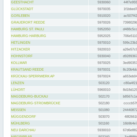
GEESTHACHT
5930060
44f7e955
GLÜCKSTADT
5970035
1f1bbed7
GORLEBEN
5910020
ac507f42
GRAUERORT REEDE
5970026
7398029b
HAMBURG ST. PAULI
5952050
d488c5cc
HAMBURG-HARBURG
5952025
706e5110
HETLINGEN
5970010
599c23b1
HITZACKER
5920010
a26e57c9
HOHNSTORF
5930040
d9289367
KOLLMAR
5970025
3ed90357
KRAUTSAND REEDE
5970031
8c20b4dc
KRÜCKAU-SPERRWERK AP
5970024
a653eb04
LENZEN
503120
c80a4f21
LÜHORT
5960010
8d18d129
MAGDEBURG-BUCKAU
502170
b8567c1e
MAGDEBURG-STROMBRÜCKE
502180
ccccb57f
MEISSEN
501080
24440872
MÜGGENDORF
503070
48f2661f
MÜHLBERG
501160
16b9b4e7
NEU DARCHAU
5930010
67d6e882
NIEGRIPP AP
502240
3adf88fd