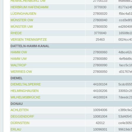
HENRICHENBURG UW
27700133
e6b68bc2
HERBRUM HAFENDAMM
3770030
8177a148
LÜDINGHAUSEN
27800020
f5bc4a51
MÜNSTER OW
27800040
ccd3e8f1
MÜNSTER UW
27800030
ed260406
RHEDE
3770040
16508b11
VERSEN TRENNSPITZE
25463
0024cc40
DATTELN-HAMM-KANAL
HAMM OW
27800060
4dbce62d
HAMM UW
27800080
4ef9dd9c
WALTROP
27800090
facc5c16
WERRIES OW
27800050
d31767ef
DIEMEL
DIEMELTALSPERRE
44100104
5cdc6555
HELMINGHAUSEN
44100206
33092c28
WILHELMSBRÜCKE
44100024
7deedc21
DONAU
ACHLEITEN
10094006
c389c9e2
DEGGENDORF
10081004
53d40547
DÜRNSTEIN
42012
ce4e3050
ERLAU
10096001
99619dc5