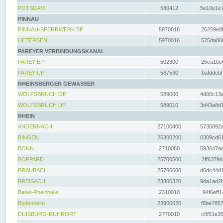
POTSDAM
580412
5e10e1e7
PINNAU
PINNAU-SPERRWERK BP
5970018
26259e8f
UETERSEN
5970016
575da86f
PAREYER VERBINDUNGSKANAL
PAREY EP
502300
25ca1bef
PAREY UP
587530
bafddcbf
RHEINSBERGER GEWÄSSER
WOLFSBRUCH OP
589000
4d00c13e
WOLFSBRUCH UP
589010
3d43a8d7
RHEIN
ANDERNACH
27100400
5735892a
BINGEN
25300200
0309cd61
BONN
2710080
593647aa
BOPPARD
25700500
2ff6379d
BRAUBACH
25700600
d6dc44d1
BREISACH
23300320
9da1ad2b
Basel-Rheinhalle
2310010
94f6eff1
Bodenheim
23900620
f6be7857
DUISBURG-RUHRORT
2770010
c0f51e35