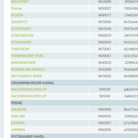
NEUSTADT
9610080
3f0b6b74
Prerow
9650027
7d50c68c
RUDEN
9690077
1fa822e6
SASSNITZ
9670065
9e7b2a4d
SCHLESWIG
9610040
09370c05
STAHLBRODE
9650070
340707f4
STRALSUND
9650043
b9163121
THIESSOW
9670067
d1c9bb3c
TIMMENDORF POEL
9630007
d22c341b
WARNEMÜNDE
9640015
220ff4c6
WISMAR-BAUMHAUS
9630008
95a0ab45
WITTOWER FÄHRE
9670055
4b348b56
ORANIENBURGER KANAL
SACHSENHAUSEN OP
580240
adbd3144
SACHSENHAUSEN UP
581840
0a6fe221
PEENE
AALBUDE
9660009
8ba772ed
ANKLAM
9660001
22fd01e0
DEMMIN
9660007
b7e238e8
JARMEN
9660005
a3328262
POTSDAMER HAVEL