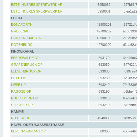
ESTE INNERES SPERRWERK AP
5950082
227b83f7
ESTE INNERES SPERRWERK BP
5950081
5fea1a12
FULDA
BONAFORTH
42900201
23721dfd
GREBENAU
42700202
acd63934
GUNTERSHAUSEN
42900100
213a585d
ROTENBURG
42700100
d1ba62a4
FINOWKANAL
EBERSWALDE OP
693170
3cd46cc7
GRAFENBRÜCK OP
693050
547422fb
LEESENBRÜCK OP
693030
f099ce74
LIEPE OP
693230
6f81b35f
LIEPE UP
693240
79d783d3
RAGÖSE OP
693190
b6bbe4f8
RUHLSDORF OP
693010
6629a4ca
STECHER OP
693210
516fbf8c
HAMME
RITTERHUDE
4940030
f49855d8
HAVEL-ODER-WASSERSTRASSE
BERLIN-SPANDAU OP
580300
e607a4b6