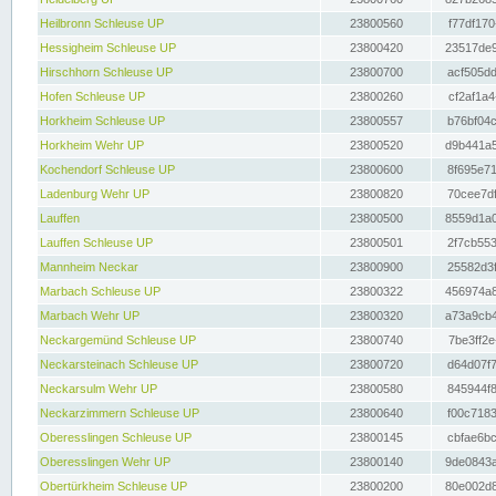
Heilbronn Schleuse UP
23800560
f77df170
Hessigheim Schleuse UP
23800420
23517de9
Hirschhorn Schleuse UP
23800700
acf505dd
Hofen Schleuse UP
23800260
cf2af1a4
Horkheim Schleuse UP
23800557
b76bf04c
Horkheim Wehr UP
23800520
d9b441a5
Kochendorf Schleuse UP
23800600
8f695e71
Ladenburg Wehr UP
23800820
70cee7df
Lauffen
23800500
8559d1a0
Lauffen Schleuse UP
23800501
2f7cb553
Mannheim Neckar
23800900
25582d3f
Marbach Schleuse UP
23800322
456974a8
Marbach Wehr UP
23800320
a73a9cb4
Neckargemünd Schleuse UP
23800740
7be3ff2e
Neckarsteinach Schleuse UP
23800720
d64d07f7
Neckarsulm Wehr UP
23800580
845944f8
Neckarzimmern Schleuse UP
23800640
f00c7183
Oberesslingen Schleuse UP
23800145
cbfae6bc
Oberesslingen Wehr UP
23800140
9de0843a
Obertürkheim Schleuse UP
23800200
80e002d8