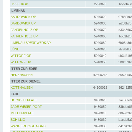
IJSSELKOP
2790070
bbaefa8e
ILMENAU
BARDOWICK OP
5940029
07830b68
BARDOWICK UP
5940030
a238b70f
FAHRENHOLZ OP
5940070
c33c3667
FAHRENHOLZ UP
5940060
bb62b28f
ILMENAU SPERRWERK AP
5940080
6b05e8dc
LÜNE
5940020
d7a8df36
WITTORF OP
5940049
eb3d4195
WITTORF UP
5940050
308c39b6
ITTER ZUR EDER
HERZHAUSEN
42800218
855205e7
ITTER ZUR DIEMEL
KOTTHAUSEN
44100013
36243256
JADE
HOOKSIELPLATE
9430020
fac30fe9
JADE-WESER-PORT
9430050
33bdec83
MELLUMPLATE
9420010
c8b9a2b6
SCHILLIG
9430030
b1cda5a0
WANGEROOGE NORD
9420030
c41d42b1