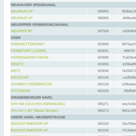
NEUHAUSER SPEISEKANAL
NEUHAUS OP
585850
963bdc26
NEUHAUS UP
585860
bf48cefd
NIEGRIPPER VERBINDUNGSKANAL
NIEGRIPP BP
587500
e506460f
ODER
EISENHÜTTENSTADT
603000
8675aa70
FRANKFURT1 (ODER)
603031
bffdf7f2
HOHENSAATEN-FINOW
603080
f7a639a4
KIENITZ
603050
6298a8f9
KIETZ
603040
16258271
RATZDORF
603140
ca3f535b
SCHWEDT-ODERBRÜCKE
603130
e28babaa
STÜTZKOW
603100
30bff0df
ORANIENBURGER HAVEL
OHV KM 3.014 (HOCHSPANNUNG)
580271
eea7e3dc
OHv km 1.467 (Blaues Wunder)
580272
8b51c505
OBERE HAVEL-WASSERSTRASSE
BISCHOFSWERDER OP
581520
16a780aa
BISCHOFSWERDER UP
581530
74134dc6