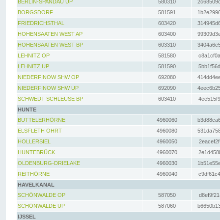
BERLIN-SPANDAU UP
580310
2c68509c
BORGSDORF
581591
1b2e2996
FRIEDRICHSTHAL
603420
314945d6
HOHENSAATEN WEST AP
603400
99309d3e
HOHENSAATEN WEST BP
603310
3404a6e5
LEHNITZ OP
581580
c8a1cf0a
LEHNITZ UP
581590
5bb1f56d
NIEDERFINOW SHW OP
692080
414dd4ee
NIEDERFINOW SHW UP
692090
4eec6b25
SCHWEDT SCHLEUSE BP
603410
4ee515f9
HUNTE
BUTTELERHÖRNE
4960060
b3d88ca6
ELSFLETH OHRT
4960080
531da758
HOLLERSIEL
4960050
2eacef2f
HUNTEBRÜCK
4960070
2e1d458b
OLDENBURG-DRIELAKE
4960030
1b51e55e
REITHÖRNE
4960040
c9df61c4
HAVELKANAL
SCHÖNWALDE OP
587050
d8ef9f21
SCHÖNWALDE UP
587060
b6650b13
IJSSEL