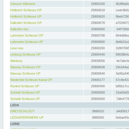
Giessen Klärwerk
25800100
4b386a6a
Hollerich Schleuse OP
25800618
cedc9b0c
Hollerich Schleuse UP
25800620
9beb7290
Kalkofen Schleuse OP
25800578
a7034573
Kalkofen neu
25800600
64f735fd
Lahnstein Schleuse OP
25800798
664d68ea
Lahnstein Schleuse UP
25800800
6b6b31e2
Leun neu
25800200
32807065
Limburg Schleuse UP
25800440
89038b42
Marburg
25830056
4e7a6cfa
Nassau Schleuse OP
25800638
29cb44a2
Nassau Schleuse UP
25800640
3a90a346
Niederbiel Schleuse Kanal OP
25800177
57c8e437
Runkel Schleuse UP
25800400
b85b17cc
Scheidt Schleuse OP
25800558
15a50d2b
Scheidt Schleuse UP
25800560
7dfe4776
LEDA
DREYSCHLOOT
3880010
d4df3617
LEDASPERRWERK UP
3880050
5e6ae93a
LEINE