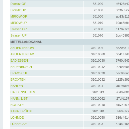
Diemitz OP
581020
d6426c42
Diemitz UP
581030
6b3b55e2
MIROW OP
581000
ab13c115
MIROW UP
581010
19cc3b9a
Strasen OP
581060
117877ec
Strasen UP
581070
2cc40997
MITTELLANDKANAL
ANDERTEN OW
31010061
bc20d819
ANDERTEN UW
31010060
dd41a7d6
BAD ESSEN
31010030
6760b547
BERENBUSCH
31010042
d2c8f60e
BRAMSCHE
31010020
bec8a6a5
BROXTEN
31010032
1125a391
HAHLEN
31010041
ac970eb0
HALDENSLEBEN
3101013
90d92801
HANN. LIST
31010062
27dfd137
HÖRSTEL
31010010
6c7c180f
KANALBRÜCKE
3101018
32b997c2
LOHNDE
31010050
516c4814
LÜBBECKE
31010031
c2aa9164