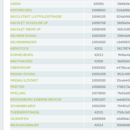
GREIN
420091
f3bf0b0b
HOFKIRCHEN
10088003
616dd98e
INGOLSTADT LUITPOLDSTRASSE
10046105
824a046b
KACHLET SCHLEUSE UP
10090708
0fd56e0a
KACHLET WEHR UP
10090408
560cf185
KELHEIM DONAU
10053009
296fc6d4
KELHEIMWINZER
10054500
c9409937
KIENSTOCK
42011
56178f74
KORNEUBURG
42013
ff44be4a
MAUTHAUSEN
42009
6b002fef
OBERNDORF
10056302
e476bcad
PASSAU DONAU
10091008
9f12c405
PASSAU ILZSTADT
10092000
33ceb441
PFATTER
10068006
f768173a
PFELLING
10078000
7fe63a95
REGENSBURG EISERNE BRÜCKE
10061007
eebd633a
SCHWABELWEIS
10062000
7644f1d7
THEBNERSTRASSL
42015
f7b5c3d3
VILSHOFEN
10089006
e6d68ab7
WILDUNGSMAUER
42014
35846b8b