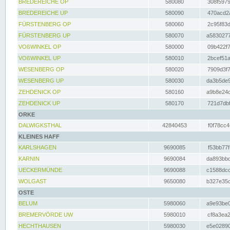
BREDEREICHE OP
580080
308f5979
BREDEREICHE UP
580090
470acd2a
FÜRSTENBERG OP
580060
2c95f83d
FÜRSTENBERG UP
580070
a5830277
VOßWINKEL OP
580000
09b422f7
VOßWINKEL UP
580010
2bcef51a
WESENBERG OP
580020
7909d3f7
WESENBERG UP
580030
da3b5de9
ZEHDENICK OP
580160
a9b8e24c
ZEHDENICK UP
580170
721d7dbf
ORKE
DALWIGKSTHAL
42840453
f0f78cc4
KLEINES HAFF
KARLSHAGEN
9690085
f53bb77f
KARNIN
9690084
da893bbd
UECKERMÜNDE
9690088
c1588dcc
WOLGAST
9650080
b327e35c
OSTE
BELUM
5980060
a9e93be0
BREMERVÖRDE UW
5980010
cf8a3ea2
HECHTHAUSEN
5980030
e5e02890