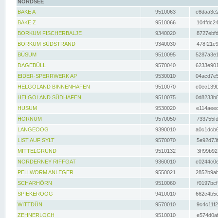
NORDSEE
BAKE A
9510063
e8daa3e2
BAKE Z
9510066
104fdc24
BORKUM FISCHERBALJE
9340020
8727ebfd
BORKUM SÜDSTRAND
9340030
478f21e9
BÜSUM
9510095
5287a3e1
DAGEBÜLL
9570040
6233e901
EIDER-SPERRWERK AP
9530010
04acd7e5
HELGOLAND BINNENHAFEN
9510070
c0ec139b
HELGOLAND SÜDHAFEN
9510075
0d8233b8
HUSUM
9530020
e114aeec
HÖRNUM
9570050
733755fd
LANGEOOG
9390010
a0c1dcb6
LIST AUF SYLT
9570070
5e92d73f
MITTELGRUND
9510132
3ff99b92
NORDERNEY RIFFGAT
9360010
c0244c0e
PELLWORM ANLEGER
9550021
2852b9ab
SCHARHÖRN
9510060
f0197bcf
SPIEKEROOG
9410010
662c4b5e
WITTDÜN
9570010
9c4c11f2
ZEHNERLOCH
9510010
e574d0af