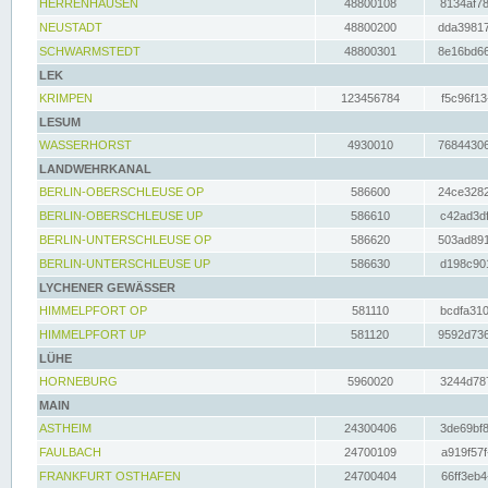
HERRENHAUSEN
48800108
8134af78
NEUSTADT
48800200
dda39817
SCHWARMSTEDT
48800301
8e16bd66
LEK
KRIMPEN
123456784
f5c96f13
LESUM
WASSERHORST
4930010
76844306
LANDWEHRKANAL
BERLIN-OBERSCHLEUSE OP
586600
24ce3282
BERLIN-OBERSCHLEUSE UP
586610
c42ad3df
BERLIN-UNTERSCHLEUSE OP
586620
503ad891
BERLIN-UNTERSCHLEUSE UP
586630
d198c901
LYCHENER GEWÄSSER
HIMMELPFORT OP
581110
bcdfa310
HIMMELPFORT UP
581120
9592d736
LÜHE
HORNEBURG
5960020
3244d787
MAIN
ASTHEIM
24300406
3de69bf8
FAULBACH
24700109
a919f57f
FRANKFURT OSTHAFEN
24700404
66ff3eb4