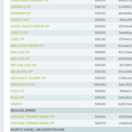
FINDENWIRUNSHIER OP
596410
a5902c55
GARWITZ UP
596230
12499527
GRABOW OP
596330
db4a69b2
GÜRITZ OP
596350
956ce5ff
KLEIN LAASCH WEHR OP
596300
25530a3e
LEWITZ OP
596250
7bbd90ad
LÜBZ OP
596140
d75442cf
MALCHOW WEHR OP
596200
bccaacb3
MALLISS OP
596390
497c29ee
MALLISS UP
596400
a64918a6
NEU KALLISS OP
596430
30739ff3
NEUBURG OP
596160
541c508a
NEUSTADT GLEWE OP
596280
c4381eb3
PARCHIM GÜTE
5961801
3dec3921
PLAU OP
596080
3ffddb2c
PLAU UP
596090
506e6b03
WAREN
596030
bd317edd
MÜGGELSPREE
GROSSE TRÄNKE WEHR OP
582660
81630fdd
GROSSE TRÄNKE WEHR UP
582670
cfad4ee5
MÜRITZ-HAVEL-WASSERSTRASSE