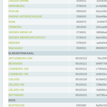
LINGEN-DARME
3500015
200363fc
PAPENBURG
3790010
ec4a598d
POGUM
3950020
5d1e4350
RHEINE UNTERSCHLEUSE
3390020
50a449ba
Rühle
3500070
15456f75
TERBORG
3910020
244cae8b
VERSEN WEHR OP
3730001
86f8dbab
VERSEN WEHRDURCHSTICH
3730010
6de43652
WEENER
3790020
aa6af4e6
Wachendorf
3500031
88698229
ELBESEITENKANAL
ARTLENBURG-ESK
90100122
7fec2f4f
BEVENSEN
90100112
b8997708
LÜNEBURG OW
90100121
c7364d1e
LÜNEBURG UW
90100120
d18033cd
OSLOSS
90100100
6c5b6422
UELZEN OW
90100111
728bd3e3
UELZEN UW
90100110
0d0082cf
WITTINGEN
90100101
9cf795ce
ESTE
BUXTEHUDE
5950080
8a08c920