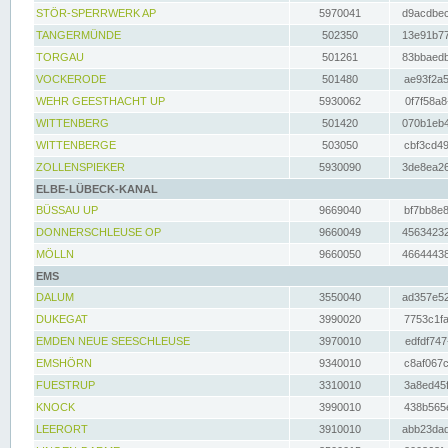
STÖR-SPERRWERK AP
5970041
d9acdbec
TANGERMÜNDE
502350
13e91b77
TORGAU
501261
83bbaedb
VOCKERODE
501480
ae93f2a5
WEHR GEESTHACHT UP
5930062
0f7f58a8
WITTENBERG
501420
070b1eb4
WITTENBERGE
503050
cbf3cd49
ZOLLENSPIEKER
5930090
3de8ea26
ELBE-LÜBECK-KANAL
BÜSSAU UP
9669040
bf7bb8e8
DONNERSCHLEUSE OP
9660049
45634232
MÖLLN
9660050
46644438
EMS
DALUM
3550040
ad357e52
DUKEGAT
3990020
7753c1fa
EMDEN NEUE SEESCHLEUSE
3970010
edfdf747
EMSHÖRN
9340010
c8af067c
FUESTRUP
3310010
3a8ed45f
KNOCK
3990010
438b565e
LEERORT
3910010
abb23dad