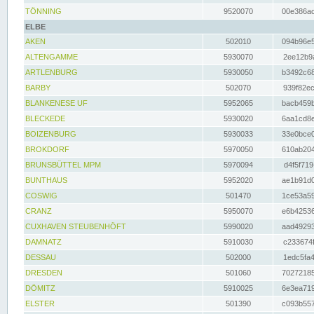
TÖNNING
9520070
00e386ac
ELBE
AKEN
502010
094b96e5
ALTENGAMME
5930070
2ee12b9a
ARTLENBURG
5930050
b3492c68
BARBY
502070
939f82ec
BLANKENESE UF
5952065
bacb459b
BLECKEDE
5930020
6aa1cd8e
BOIZENBURG
5930033
33e0bce0
BROKDORF
5970050
610ab204
BRUNSBÜTTEL MPM
5970094
d4f5f719
BUNTHAUS
5952020
ae1b91d0
COSWIG
501470
1ce53a59
CRANZ
5950070
e6b42536
CUXHAVEN STEUBENHÖFT
5990020
aad49293
DAMNATZ
5910030
c233674f
DESSAU
502000
1edc5fa4
DRESDEN
501060
70272185
DÖMITZ
5910025
6e3ea719
ELSTER
501390
c093b557