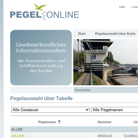
Hilfe
Link
Start
Pegelauswahl über Karte
Newsletter
Pegelauswahl über Tabelle
Pegelname
Nummer
UU
ALLER
AHLDEN
48900102
522286e2