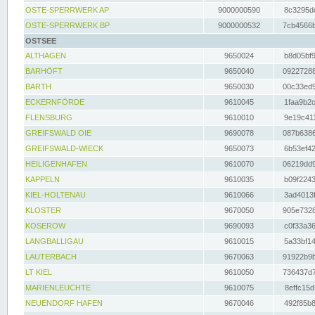
OSTE-SPERRWERK AP
9000000590
8c3295dc
OSTE-SPERRWERK BP
9000000532
7cb4566b
OSTSEE
ALTHAGEN
9650024
b8d05bf9
BARHÖFT
9650040
09227288
BARTH
9650030
00c33ed9
ECKERNFÖRDE
9610045
1faa9b2c
FLENSBURG
9610010
9e19c411
GREIFSWALD OIE
9690078
087b6386
GREIFSWALD-WIECK
9650073
6b53ef42
HEILIGENHAFEN
9610070
06219dd9
KAPPELN
9610035
b09f2243
KIEL-HOLTENAU
9610066
3ad4013f
KLOSTER
9670050
905e7328
KOSEROW
9690093
c0f33a36
LANGBALLIGAU
9610015
5a33bf14
LAUTERBACH
9670063
91922b9b
LT KIEL
9610050
736437d7
MARIENLEUCHTE
9610075
8effc15d
NEUENDORF HAFEN
9670046
492f85b8