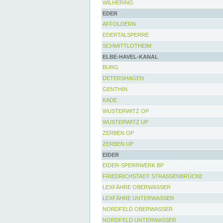
WILHERING
EDER
AFFOLDERN
EDERTALSPERRE
SCHMITTLOTHEIM
ELBE-HAVEL-KANAL
BURG
DETERSHAGEN
GENTHIN
KADE
WUSTERWITZ OP
WUSTERWITZ UP
ZERBEN OP
ZERBEN UP
EIDER
EIDER-SPERRWERK BP
FRIEDRICHSTADT STRASSENBRÜCKE
LEXFÄHRE OBERWASSER
LEXFÄHRE UNTERWASSER
NORDFELD OBERWASSER
NORDFELD UNTERWASSER