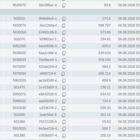
9520070
00e386ac-e...
99.8
06.08.2026 02
502010
094b96e5-c...
274.8
06.08.2026 02
5930070
2ee12b9a-f...
588.787
06.08.2026 02
5930050
b3492c68-8...
573.86
06.08.2026 02
502070
939f82ec-1...
294.82
06.08.2026 02
5952065
bacb459b-0...
635.0
06.08.2026 02
5930020
6aa1cd8e-e...
549.633
06.08.2026 02
5930033
33e0bce0-1...
558.534
06.08.2026 02
5970050
610ab204-d...
684.2
06.08.2026 02
5970094
d4f5f719-8...
695.214
06.08.2026 02
5952020
ae1b91d0-e...
609.9
06.08.2026 02
501470
1ce53a59-3...
236.31
06.08.2026 02
5950070
e6b42536-6...
634.42
06.08.2026 02
5990020
aad49293-2...
724.0
06.08.2026 02
5910030
c233674f-2...
509.35
06.08.2026 02
502000
1edc5fa4-8...
261.16
06.08.2026 02
501060
70272185-b...
55.63
06.08.2026 02
5910025
6e3ea719-4...
504.7
06.08.2026 02
501390
c093b557-4...
200.15
06.08.2026 02