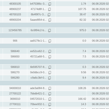
48300105
b475386c-3...
1.74
06.08.2026 02
48900237
47174d8f-1...
107.75
06.08.2026 02
48700103
8b4f9f7c-3...
38.47
06.08.2026 02
48900204
5aaed954-d...
82.32
06.08.2026 02
123456785
6c6f84c2-b...
975.0
06.08.2026 02
906
aa9179c1-1...
0.0
06.08.2026 02
586640
ee52ce62-2...
7.4
06.08.2026 02
586650
45721a68-5...
7.5
06.08.2026 02
586810
6b595707-8...
0.3
06.08.2026 02
586270
0e0dbcc9-0...
9.56
06.08.2026 02
586280
c9a6c3bf-0...
9.4
06.08.2026 02
34000010
ade3a084-8...
108.26
06.08.2026 02
27700122
7bbdb421-2...
06.08.2026 02
3690010
04572010-1...
166.42
06.08.2026 02
27700111
70bee932-1...
14.3
06.08.2026 02