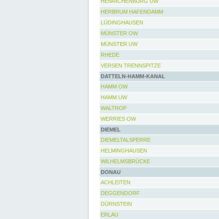
HENRICHENBURG UW
HERBRUM HAFENDAMM
LÜDINGHAUSEN
MÜNSTER OW
MÜNSTER UW
RHEDE
VERSEN TRENNSPITZE
DATTELN-HAMM-KANAL
HAMM OW
HAMM UW
WALTROP
WERRIES OW
DIEMEL
DIEMELTALSPERRE
HELMINGHAUSEN
WILHELMSBRÜCKE
DONAU
ACHLEITEN
DEGGENDORF
DÜRNSTEIN
ERLAU