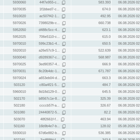
5930060
44f7e955-c...
583.393
06.08.2026 02
5970035
1f1bbed7-c...
674.0
06.08.2026 02
5910020
ac507f42-1...
492.95
06.08.2026 02
5970026
7398029b-c...
660.738
06.08.2026 02
5952050
d488c5cc-4...
623.1
06.08.2026 02
5952025
706e5110-c...
615.0
06.08.2026 02
5970010
599c23b1-4...
650.5
06.08.2026 02
5920010
a26e57c9-1...
522.639
06.08.2026 02
5930040
d9289367-c...
568.987
06.08.2026 02
5970025
3ed90357-4...
666.9
06.08.2026 02
5970031
8c20b4dc-1...
671.787
06.08.2026 02
5970024
a653eb04-d...
663.3
06.08.2026 02
503120
c80a4f21-5...
484.7
06.08.2026 02
5960010
8d18d129-0...
645.5
06.08.2026 02
502170
b8567c1e-8...
325.39
06.08.2026 02
502180
ccccb57f-a...
326.67
06.08.2026 02
501080
24440872-5...
82.2
06.08.2026 02
503070
48f2661f-f...
463.94
06.08.2026 02
501160
16b9b4e7-b...
128.02
05.08.2026 23
5930010
67d6e882-b...
536.385
06.08.2026 02
502240
3adf88fd-f...
343.6
06.08.2026 02