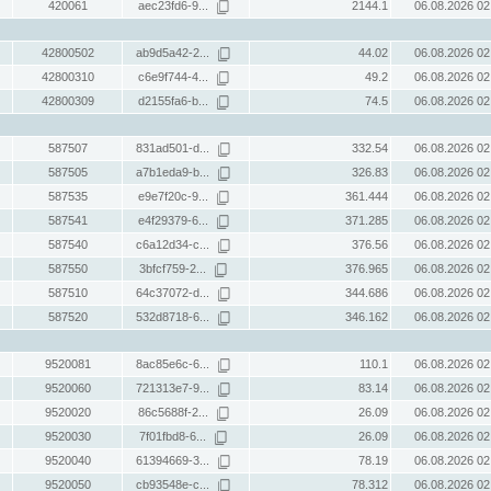
420061
aec23fd6-9...
2144.1
06.08.2026 02
42800502
ab9d5a42-2...
44.02
06.08.2026 02
42800310
c6e9f744-4...
49.2
06.08.2026 02
42800309
d2155fa6-b...
74.5
06.08.2026 02
587507
831ad501-d...
332.54
06.08.2026 02
587505
a7b1eda9-b...
326.83
06.08.2026 02
587535
e9e7f20c-9...
361.444
06.08.2026 02
587541
e4f29379-6...
371.285
06.08.2026 02
587540
c6a12d34-c...
376.56
06.08.2026 02
587550
3bfcf759-2...
376.965
06.08.2026 02
587510
64c37072-d...
344.686
06.08.2026 02
587520
532d8718-6...
346.162
06.08.2026 02
9520081
8ac85e6c-6...
110.1
06.08.2026 02
9520060
721313e7-9...
83.14
06.08.2026 02
9520020
86c5688f-2...
26.09
06.08.2026 02
9520030
7f01fbd8-6...
26.09
06.08.2026 02
9520040
61394669-3...
78.19
06.08.2026 02
9520050
cb93548e-c...
78.312
06.08.2026 02