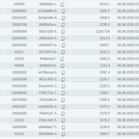
420091
f3bf0b0b-e...
2079.1
06.08.2026 02
10088003
616dd98e-8...
2256.9
06.08.2026 02
10046105
824a046b-9...
2458.3
06.08.2026 02
10090708
0fd56e0a-e...
2230.3
06.08.2026 02
10090408
560cf185-0...
2230.724
06.08.2026 02
10053009
296fc6d4-3...
2414.8
06.08.2026 02
10054500
c9409937-b...
2409.7
06.08.2026 02
42011
56178f74-b...
2015.2
06.08.2026 02
42013
ff44be4a-f...
1941.5
06.08.2026 02
42009
6b002fef-8...
2111.0
06.08.2026 02
10056302
e476bcad-b...
2397.4
06.08.2026 02
10091008
9f12c405-3...
2226.7
06.08.2026 02
10092000
33ceb441-2...
2225.2
06.08.2026 02
10068006
f768173a-7...
2350.7
06.08.2026 02
10078000
7fe63a95-8...
2305.5
06.08.2026 02
10061007
eebd633a-3...
2379.3
06.08.2026 02
10062000
7644f1d7-3...
2376.5
06.08.2026 02
42015
f7b5c3d3-3...
1879.2
06.08.2026 02
10089006
e6d68ab7-5...
2249.5
06.08.2026 02
42014
35846b8b-e...
1894.7
06.08.2026 02