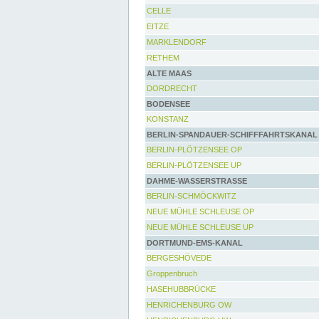
CELLE
EITZE
MARKLENDORF
RETHEM
ALTE MAAS
DORDRECHT
BODENSEE
KONSTANZ
BERLIN-SPANDAUER-SCHIFFFAHRTSKANAL
BERLIN-PLÖTZENSEE OP
BERLIN-PLÖTZENSEE UP
DAHME-WASSERSTRASSE
BERLIN-SCHMÖCKWITZ
NEUE MÜHLE SCHLEUSE OP
NEUE MÜHLE SCHLEUSE UP
DORTMUND-EMS-KANAL
BERGESHÖVEDE
Groppenbruch
HASEHUBBRÜCKE
HENRICHENBURG OW