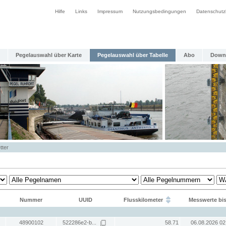
Hilfe
Links
Impressum
Nutzungsbedingungen
Datenschutz
Pegelauswahl über Karte
Pegelauswahl über Tabelle
Abo
Down
tter
Nummer
UUID
Flusskilometer
Messwerte bi
48900102
522286e2-b...
58.71
06.08.2026 02