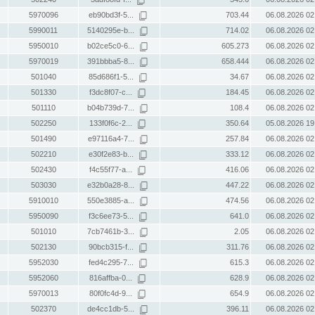
5970096
eb90bd3f-5...
703.44
06.08.2026 02
5990011
5140295e-b...
714.02
06.08.2026 02
5950010
b02ce5c0-6...
605.273
06.08.2026 02
5970019
391bbba5-8...
658.444
06.08.2026 02
501040
85d686f1-5...
34.67
06.08.2026 02
501330
f3dc8f07-c...
184.45
06.08.2026 02
501110
b04b739d-7...
108.4
06.08.2026 02
502250
133f0f6c-2...
350.64
05.08.2026 19
501490
e97116a4-7...
257.84
06.08.2026 02
502210
e30f2e83-b...
333.12
06.08.2026 02
502430
f4c55f77-a...
416.06
06.08.2026 02
503030
e32b0a28-8...
447.22
06.08.2026 02
5910010
550e3885-a...
474.56
06.08.2026 02
5950090
f3c6ee73-5...
641.0
06.08.2026 02
501010
7cb7461b-3...
2.05
06.08.2026 02
502130
90bcb315-f...
311.76
06.08.2026 02
5952030
fed4c295-7...
615.3
06.08.2026 02
5952060
816affba-0...
628.9
06.08.2026 02
5970013
80f0fc4d-9...
654.9
06.08.2026 02
502370
de4cc1db-5...
396.11
06.08.2026 02