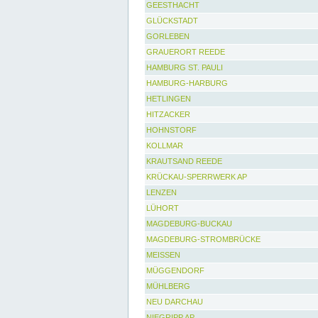
GEESTHACHT
GLÜCKSTADT
GORLEBEN
GRAUERORT REEDE
HAMBURG ST. PAULI
HAMBURG-HARBURG
HETLINGEN
HITZACKER
HOHNSTORF
KOLLMAR
KRAUTSAND REEDE
KRÜCKAU-SPERRWERK AP
LENZEN
LÜHORT
MAGDEBURG-BUCKAU
MAGDEBURG-STROMBRÜCKE
MEISSEN
MÜGGENDORF
MÜHLBERG
NEU DARCHAU
NIEGRIPP AP