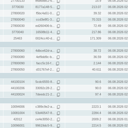
27700133
e6b68bc2-6...
15.9
06.08.2026 02
3770030
8177a148-5...
213.07
06.08.2026 02
27800020
f5bc4a51-0...
39.32
06.08.2026 02
27800040
ccd3e8f1-3...
70.315
06.08.2026 02
27800030
ed260406-b...
72.49
06.08.2026 02
3770040
16508b11-4...
217.86
06.08.2026 02
25463
0024cc40-d...
171.309
06.08.2026 02
27800060
4dbce62d-a...
38.72
06.08.2026 02
27800080
4ef9dd9c-b...
36.59
06.08.2026 02
27800090
facc5c16-f...
2.144
06.08.2026 02
27800050
d31767ef-2...
40.611
06.08.2026 02
44100104
5cdc6555-8...
90.6
06.08.2026 02
44100206
33092c28-2...
90.0
06.08.2026 02
44100024
7deedc21-2...
97.4
06.08.2026 02
10094006
c389c9e2-a...
2223.1
06.08.2026 02
10081004
53d40547-8...
2284.4
06.08.2026 02
42012
ce4e3050-2...
2009.2
06.08.2026 01
10096001
99619dc5-9...
2214.5
06.08.2026 02