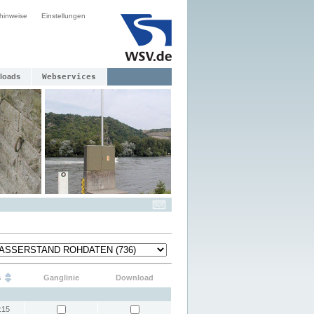
hinweise
Einstellungen
loads
Webservices
s
Ganglinie
Download
:15