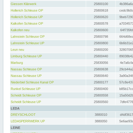
Giessen Klärwerk
25800100
4b386a6a
Hollerich Schleuse OP
25800618
cedc9b0c
Hollerich Schleuse UP
25800620
9beb7290
Kalkofen Schleuse OP
25800578
a7034573
Kalkofen neu
25800600
64f735fd
Lahnstein Schleuse OP
25800798
664d68ea
Lahnstein Schleuse UP
25800800
6b6b31e2
Leun neu
25800200
32807065
Limburg Schleuse UP
25800440
89038b42
Marburg
25830056
4e7a6cfa
Nassau Schleuse OP
25800638
29cb44a2
Nassau Schleuse UP
25800640
3a90a346
Niederbiel Schleuse Kanal OP
25800177
57c8e437
Runkel Schleuse UP
25800400
b85b17cc
Scheidt Schleuse OP
25800558
15a50d2b
Scheidt Schleuse UP
25800560
7dfe4776
LEDA
DREYSCHLOOT
3880010
d4df3617
LEDASPERRWERK UP
3880050
5e6ae93a
LEINE