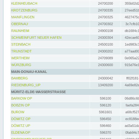
KLEINHEUBACH
24700200
355b02d2
KROTZENBURG
24700335
27eed51b
MAINFLINGEN
24700325
4627475d
OBERNAU
24700302
3c7cfb10
RAUNHEIM
24900108
db1684c1
SCHWEINFURT NEUER HAFEN
24300304
42ecae60
STEINBACH
24500100
1ed983c3
TRUNSTADT
24300202
a77aad00
WERTHEIM
24709089
0e065a22
WÜRZBURG
24300600
915d76e1
MAIN-DONAU-KANAL
BAMBERG
24300042
ff02f181
RIEDENBURG_UP
13409200
4a69e82e
MÜRITZ-ELDE-WASSERSTRASSE
BARKOW OP
596100
06d86c6b
BOBZIN OP
596120
faefa284
BUROW
5961601
a68cf527
DÖMITZ OP
596450
ec8188ee
DÖMITZ UP
596460
ad3a51da
ELDENA OP
596370
0fab94c7