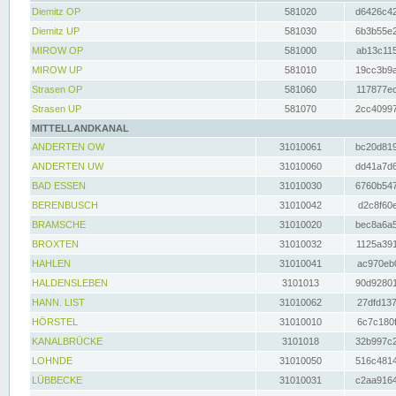
Diemitz OP
581020
d6426c42
Diemitz UP
581030
6b3b55e2
MIROW OP
581000
ab13c115
MIROW UP
581010
19cc3b9a
Strasen OP
581060
117877ec
Strasen UP
581070
2cc40997
MITTELLANDKANAL
ANDERTEN OW
31010061
bc20d819
ANDERTEN UW
31010060
dd41a7d6
BAD ESSEN
31010030
6760b547
BERENBUSCH
31010042
d2c8f60e
BRAMSCHE
31010020
bec8a6a5
BROXTEN
31010032
1125a391
HAHLEN
31010041
ac970eb0
HALDENSLEBEN
3101013
90d92801
HANN. LIST
31010062
27dfd137
HÖRSTEL
31010010
6c7c180f
KANALBRÜCKE
3101018
32b997c2
LOHNDE
31010050
516c4814
LÜBBECKE
31010031
c2aa9164