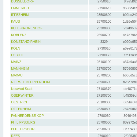
DÜSSELDORF
2750010
8f7e5f92
EMMERICH
2790020
9598e4cb
IFFEZHEIM
23500600
b02be240
KAUB
25700100
1d26e504
KEHL-KRONENHOF
23300900
23af9b02
KOBLENZ
25900700
4c7d796a
KONSTANZ-RHEIN
3329
e020e651
KÖLN
2730010
a6ee8177
LOBITH
2790050
efe13a3d
MAINZ
25100100
a37a9aa3
MANNHEIM
23700700
57090802
MAXAU
23700200
b6c6d5c8
NIERSTEIN-OPPENHEIM
23900600
d28e7ed1
Neuwied Stadt
27100370
dc407f1e
OBERWINTER
27100700
b45359df
OESTRICH
25100300
665be0fe
OTTENHEIM
23300800
787e5d63
PANNERDENSE KOP
2790060
3046493f
PHILIPPSBURG
23700500
88e972e1
PLITTERSDORF
23500700
6b774802
REES
2790010
2f025389