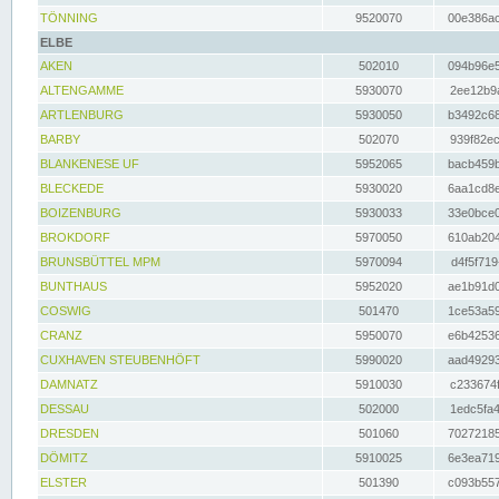
TÖNNING
9520070
00e386ac
ELBE
AKEN
502010
094b96e5
ALTENGAMME
5930070
2ee12b9a
ARTLENBURG
5930050
b3492c68
BARBY
502070
939f82ec
BLANKENESE UF
5952065
bacb459b
BLECKEDE
5930020
6aa1cd8e
BOIZENBURG
5930033
33e0bce0
BROKDORF
5970050
610ab204
BRUNSBÜTTEL MPM
5970094
d4f5f719
BUNTHAUS
5952020
ae1b91d0
COSWIG
501470
1ce53a59
CRANZ
5950070
e6b42536
CUXHAVEN STEUBENHÖFT
5990020
aad49293
DAMNATZ
5910030
c233674f
DESSAU
502000
1edc5fa4
DRESDEN
501060
70272185
DÖMITZ
5910025
6e3ea719
ELSTER
501390
c093b557