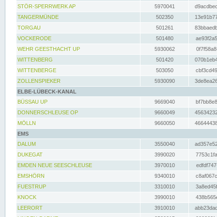
STÖR-SPERRWERK AP
5970041
d9acdbec
TANGERMÜNDE
502350
13e91b77
TORGAU
501261
83bbaedb
VOCKERODE
501480
ae93f2a5
WEHR GEESTHACHT UP
5930062
0f7f58a8
WITTENBERG
501420
070b1eb4
WITTENBERGE
503050
cbf3cd49
ZOLLENSPIEKER
5930090
3de8ea26
ELBE-LÜBECK-KANAL
BÜSSAU UP
9669040
bf7bb8e8
DONNERSCHLEUSE OP
9660049
45634232
MÖLLN
9660050
46644438
EMS
DALUM
3550040
ad357e52
DUKEGAT
3990020
7753c1fa
EMDEN NEUE SEESCHLEUSE
3970010
edfdf747
EMSHÖRN
9340010
c8af067c
FUESTRUP
3310010
3a8ed45f
KNOCK
3990010
438b565e
LEERORT
3910010
abb23dad