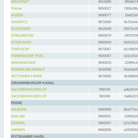
NEUSTADT
9610080
3f0b6b74
Prerow
9650027
7d50c68c
RUDEN
9690077
1fa822e6
SASSNITZ
9670065
9e7b2a4d
SCHLESWIG
9610040
09370c05
STAHLBRODE
9650070
340707f4
STRALSUND
9650043
b9163121
THIESSOW
9670067
d1c9bb3c
TIMMENDORF POEL
9630007
d22c341b
WARNEMÜNDE
9640015
220ff4c6
WISMAR-BAUMHAUS
9630008
95a0ab45
WITTOWER FÄHRE
9670055
4b348b56
ORANIENBURGER KANAL
SACHSENHAUSEN OP
580240
adbd3144
SACHSENHAUSEN UP
581840
0a6fe221
PEENE
AALBUDE
9660009
8ba772ed
ANKLAM
9660001
22fd01e0
DEMMIN
9660007
b7e238e8
JARMEN
9660005
a3328262
POTSDAMER HAVEL