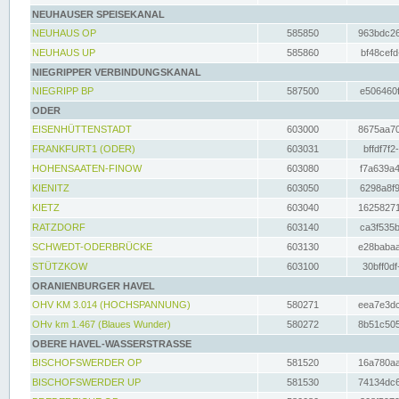
NEUHAUSER SPEISEKANAL
NEUHAUS OP
585850
963bdc26
NEUHAUS UP
585860
bf48cefd
NIEGRIPPER VERBINDUNGSKANAL
NIEGRIPP BP
587500
e506460f
ODER
EISENHÜTTENSTADT
603000
8675aa70
FRANKFURT1 (ODER)
603031
bffdf7f2
HOHENSAATEN-FINOW
603080
f7a639a4
KIENITZ
603050
6298a8f9
KIETZ
603040
16258271
RATZDORF
603140
ca3f535b
SCHWEDT-ODERBRÜCKE
603130
e28babaa
STÜTZKOW
603100
30bff0df
ORANIENBURGER HAVEL
OHV KM 3.014 (HOCHSPANNUNG)
580271
eea7e3dc
OHv km 1.467 (Blaues Wunder)
580272
8b51c505
OBERE HAVEL-WASSERSTRASSE
BISCHOFSWERDER OP
581520
16a780aa
BISCHOFSWERDER UP
581530
74134dc6