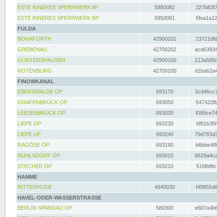
ESTE INNERES SPERRWERK AP
5950082
227b83f7
ESTE INNERES SPERRWERK BP
5950081
5fea1a12
FULDA
BONAFORTH
42900201
23721dfd
GREBENAU
42700202
acd63934
GUNTERSHAUSEN
42900100
213a585d
ROTENBURG
42700100
d1ba62a4
FINOWKANAL
EBERSWALDE OP
693170
3cd46cc7
GRAFENBRÜCK OP
693050
547422fb
LEESENBRÜCK OP
693030
f099ce74
LIEPE OP
693230
6f81b35f
LIEPE UP
693240
79d783d3
RAGÖSE OP
693190
b6bbe4f8
RUHLSDORF OP
693010
6629a4ca
STECHER OP
693210
516fbf8c
HAMME
RITTERHUDE
4940030
f49855d8
HAVEL-ODER-WASSERSTRASSE
BERLIN-SPANDAU OP
580300
e607a4b6