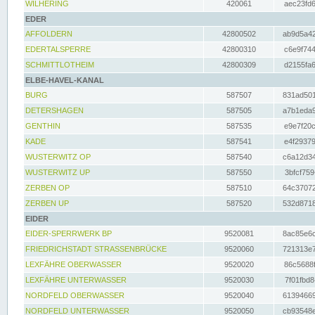
WILHERING
420061
aec23fd6
EDER
AFFOLDERN
42800502
ab9d5a42
EDERTALSPERRE
42800310
c6e9f744
SCHMITTLOTHEIM
42800309
d2155fa6
ELBE-HAVEL-KANAL
BURG
587507
831ad501
DETERSHAGEN
587505
a7b1eda9
GENTHIN
587535
e9e7f20c
KADE
587541
e4f29379
WUSTERWITZ OP
587540
c6a12d34
WUSTERWITZ UP
587550
3bfcf759
ZERBEN OP
587510
64c37072
ZERBEN UP
587520
532d8718
EIDER
EIDER-SPERRWERK BP
9520081
8ac85e6c
FRIEDRICHSTADT STRASSENBRÜCKE
9520060
721313e7
LEXFÄHRE OBERWASSER
9520020
86c5688f
LEXFÄHRE UNTERWASSER
9520030
7f01fbd8
NORDFELD OBERWASSER
9520040
61394669
NORDFELD UNTERWASSER
9520050
cb93548e