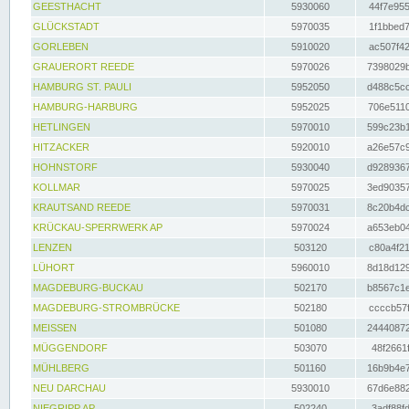
GEESTHACHT
5930060
44f7e955
GLÜCKSTADT
5970035
1f1bbed7
GORLEBEN
5910020
ac507f42
GRAUERORT REEDE
5970026
7398029b
HAMBURG ST. PAULI
5952050
d488c5cc
HAMBURG-HARBURG
5952025
706e5110
HETLINGEN
5970010
599c23b1
HITZACKER
5920010
a26e57c9
HOHNSTORF
5930040
d9289367
KOLLMAR
5970025
3ed90357
KRAUTSAND REEDE
5970031
8c20b4dc
KRÜCKAU-SPERRWERK AP
5970024
a653eb04
LENZEN
503120
c80a4f21
LÜHORT
5960010
8d18d129
MAGDEBURG-BUCKAU
502170
b8567c1e
MAGDEBURG-STROMBRÜCKE
502180
ccccb57f
MEISSEN
501080
24440872
MÜGGENDORF
503070
48f2661f
MÜHLBERG
501160
16b9b4e7
NEU DARCHAU
5930010
67d6e882
NIEGRIPP AP
502240
3adf88fd