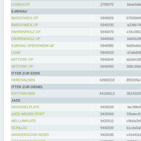
IJSSELKOP
2790070
bbaefa8e
ILMENAU
BARDOWICK OP
5940029
07830b68
BARDOWICK UP
5940030
a238b70f
FAHRENHOLZ OP
5940070
c33c3667
FAHRENHOLZ UP
5940060
bb62b28f
ILMENAU SPERRWERK AP
5940080
6b05e8dc
LÜNE
5940020
d7a8df36
WITTORF OP
5940049
eb3d4195
WITTORF UP
5940050
308c39b6
ITTER ZUR EDER
HERZHAUSEN
42800218
855205e7
ITTER ZUR DIEMEL
KOTTHAUSEN
44100013
36243256
JADE
HOOKSIELPLATE
9430020
fac30fe9
JADE-WESER-PORT
9430050
33bdec83
MELLUMPLATE
9420010
c8b9a2b6
SCHILLIG
9430030
b1cda5a0
WANGEROOGE NORD
9420030
c41d42b1