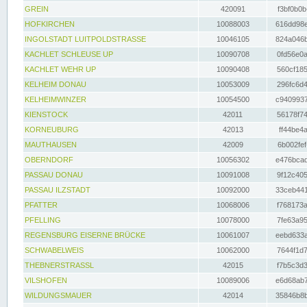
GREIN
420091
f3bf0b0b
HOFKIRCHEN
10088003
616dd98e
INGOLSTADT LUITPOLDSTRASSE
10046105
824a046b
KACHLET SCHLEUSE UP
10090708
0fd56e0a
KACHLET WEHR UP
10090408
560cf185
KELHEIM DONAU
10053009
296fc6d4
KELHEIMWINZER
10054500
c9409937
KIENSTOCK
42011
56178f74
KORNEUBURG
42013
ff44be4a
MAUTHAUSEN
42009
6b002fef
OBERNDORF
10056302
e476bcad
PASSAU DONAU
10091008
9f12c405
PASSAU ILZSTADT
10092000
33ceb441
PFATTER
10068006
f768173a
PFELLING
10078000
7fe63a95
REGENSBURG EISERNE BRÜCKE
10061007
eebd633a
SCHWABELWEIS
10062000
7644f1d7
THEBNERSTRASSL
42015
f7b5c3d3
VILSHOFEN
10089006
e6d68ab7
WILDUNGSMAUER
42014
35846b8b