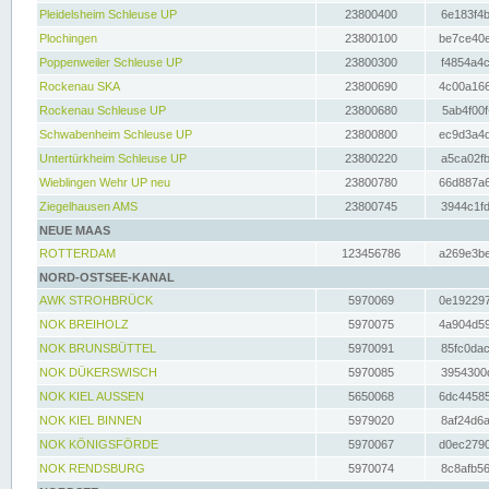
Pleidelsheim Schleuse UP
23800400
6e183f4b
Plochingen
23800100
be7ce40e
Poppenweiler Schleuse UP
23800300
f4854a4c
Rockenau SKA
23800690
4c00a166
Rockenau Schleuse UP
23800680
5ab4f00f
Schwabenheim Schleuse UP
23800800
ec9d3a4d
Untertürkheim Schleuse UP
23800220
a5ca02fb
Wieblingen Wehr UP neu
23800780
66d887a6
Ziegelhausen AMS
23800745
3944c1fd
NEUE MAAS
ROTTERDAM
123456786
a269e3be
NORD-OSTSEE-KANAL
AWK STROHBRÜCK
5970069
0e192297
NOK BREIHOLZ
5970075
4a904d59
NOK BRUNSBÜTTEL
5970091
85fc0dac
NOK DÜKERSWISCH
5970085
3954300d
NOK KIEL AUSSEN
5650068
6dc44585
NOK KIEL BINNEN
5979020
8af24d6a
NOK KÖNIGSFÖRDE
5970067
d0ec2790
NOK RENDSBURG
5970074
8c8afb56