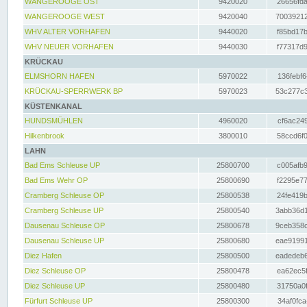
WANGEROOGE OST
9420020
26656fda
WANGEROOGE WEST
9420040
70039212
WHV ALTER VORHAFEN
9440020
f85bd17b
WHV NEUER VORHAFEN
9440030
f77317d9
KRÜCKAU
ELMSHORN HAFEN
5970022
136febf6
KRÜCKAU-SPERRWERK BP
5970023
53c277c3
KÜSTENKANAL
HUNDSMÜHLEN
4960020
cf6ac249
Hilkenbrook
3800010
58ccd6f0
LAHN
Bad Ems Schleuse UP
25800700
c005afb9
Bad Ems Wehr OP
25800690
f2295e77
Cramberg Schleuse OP
25800538
24fe419b
Cramberg Schleuse UP
25800540
3abb36d1
Dausenau Schleuse OP
25800678
9ceb358c
Dausenau Schleuse UP
25800680
eae91991
Diez Hafen
25800500
eadedeb6
Diez Schleuse OP
25800478
ea62ec5f
Diez Schleuse UP
25800480
31750a0f
Fürfurt Schleuse UP
25800300
34af0fca