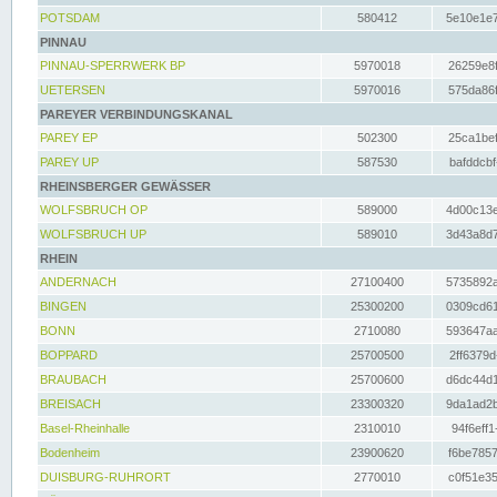
POTSDAM
580412
5e10e1e7
PINNAU
PINNAU-SPERRWERK BP
5970018
26259e8f
UETERSEN
5970016
575da86f
PAREYER VERBINDUNGSKANAL
PAREY EP
502300
25ca1bef
PAREY UP
587530
bafddcbf
RHEINSBERGER GEWÄSSER
WOLFSBRUCH OP
589000
4d00c13e
WOLFSBRUCH UP
589010
3d43a8d7
RHEIN
ANDERNACH
27100400
5735892a
BINGEN
25300200
0309cd61
BONN
2710080
593647aa
BOPPARD
25700500
2ff6379d
BRAUBACH
25700600
d6dc44d1
BREISACH
23300320
9da1ad2b
Basel-Rheinhalle
2310010
94f6eff1
Bodenheim
23900620
f6be7857
DUISBURG-RUHRORT
2770010
c0f51e35