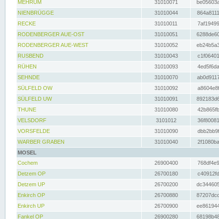
MEHRUM
31010071
be05603a
NIENBRÜGGE
31010044
864a8111
RECKE
31010011
7af19499
RODENBERGER AUE-OST
31010051
6288de60
RODENBERGER AUE-WEST
31010052
eb24b5a3
RUSBEND
31010043
c1f06401
RÜHEN
31010093
4ed5f6da
SEHNDE
31010070
ab0d9117
SÜLFELD OW
31010092
a8604e8f
SÜLFELD UW
31010091
892183d6
THUNE
31010080
42b865fb
VELSDORF
3101012
36f80081
VORSFELDE
31010090
dbb2bb9f
WARBER GRABEN
31010040
2f1080ba
MOSEL
Cochem
26900400
768df4e9
Detzem OP
26700180
c40912fd
Detzem UP
26700200
dc344605
Enkirch OP
26700880
87207dcd
Enkirch UP
26700900
ee861944
Fankel OP
26900280
68198b48