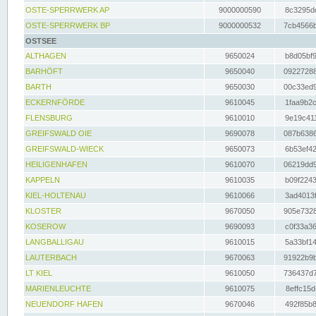
OSTE-SPERRWERK AP
9000000590
8c3295dc
OSTE-SPERRWERK BP
9000000532
7cb4566b
OSTSEE
ALTHAGEN
9650024
b8d05bf9
BARHÖFT
9650040
09227288
BARTH
9650030
00c33ed9
ECKERNFÖRDE
9610045
1faa9b2c
FLENSBURG
9610010
9e19c411
GREIFSWALD OIE
9690078
087b6386
GREIFSWALD-WIECK
9650073
6b53ef42
HEILIGENHAFEN
9610070
06219dd9
KAPPELN
9610035
b09f2243
KIEL-HOLTENAU
9610066
3ad4013f
KLOSTER
9670050
905e7328
KOSEROW
9690093
c0f33a36
LANGBALLIGAU
9610015
5a33bf14
LAUTERBACH
9670063
91922b9b
LT KIEL
9610050
736437d7
MARIENLEUCHTE
9610075
8effc15d
NEUENDORF HAFEN
9670046
492f85b8