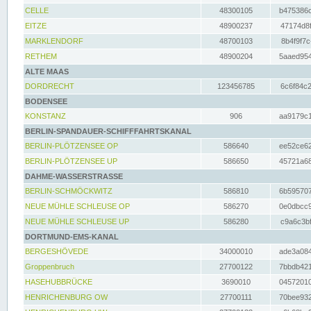
CELLE
48300105
b475386c
EITZE
48900237
47174d8f
MARKLENDORF
48700103
8b4f9f7c
RETHEM
48900204
5aaed954
ALTE MAAS
DORDRECHT
123456785
6c6f84c2
BODENSEE
KONSTANZ
906
aa9179c1
BERLIN-SPANDAUER-SCHIFFFAHRTSKANAL
BERLIN-PLÖTZENSEE OP
586640
ee52ce62
BERLIN-PLÖTZENSEE UP
586650
45721a68
DAHME-WASSERSTRASSE
BERLIN-SCHMÖCKWITZ
586810
6b595707
NEUE MÜHLE SCHLEUSE OP
586270
0e0dbcc9
NEUE MÜHLE SCHLEUSE UP
586280
c9a6c3bf
DORTMUND-EMS-KANAL
BERGESHÖVEDE
34000010
ade3a084
Groppenbruch
27700122
7bbdb421
HASEHUBBRÜCKE
3690010
04572010
HENRICHENBURG OW
27700111
70bee932