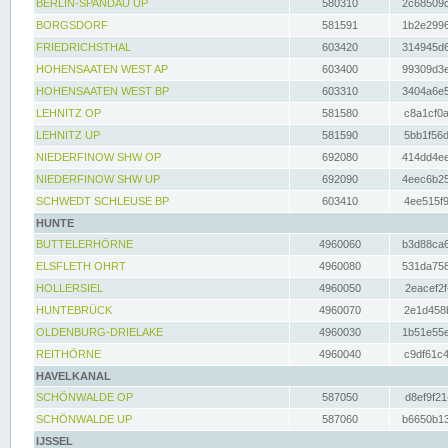
BERLIN-SPANDAU UP
580310
2c68509c
BORGSDORF
581591
1b2e2996
FRIEDRICHSTHAL
603420
314945d6
HOHENSAATEN WEST AP
603400
99309d3e
HOHENSAATEN WEST BP
603310
3404a6e5
LEHNITZ OP
581580
c8a1cf0a
LEHNITZ UP
581590
5bb1f56d
NIEDERFINOW SHW OP
692080
414dd4ee
NIEDERFINOW SHW UP
692090
4eec6b25
SCHWEDT SCHLEUSE BP
603410
4ee515f9
HUNTE
BUTTELERHÖRNE
4960060
b3d88ca6
ELSFLETH OHRT
4960080
531da758
HOLLERSIEL
4960050
2eacef2f
HUNTEBRÜCK
4960070
2e1d458b
OLDENBURG-DRIELAKE
4960030
1b51e55e
REITHÖRNE
4960040
c9df61c4
HAVELKANAL
SCHÖNWALDE OP
587050
d8ef9f21
SCHÖNWALDE UP
587060
b6650b13
IJSSEL