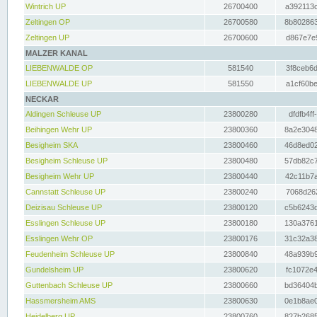
Wintrich UP
26700400
a392113c
Zeltingen OP
26700580
8b802863
Zeltingen UP
26700600
d867e7e9
MALZER KANAL
LIEBENWALDE OP
581540
3f8ceb6d
LIEBENWALDE UP
581550
a1cf60be
NECKAR
Aldingen Schleuse UP
23800280
dfdfb4ff
Beihingen Wehr UP
23800360
8a2e3048
Besigheim SKA
23800460
46d8ed02
Besigheim Schleuse UP
23800480
57db82c7
Besigheim Wehr UP
23800440
42c11b7a
Cannstatt Schleuse UP
23800240
7068d262
Deizisau Schleuse UP
23800120
c5b6243d
Esslingen Schleuse UP
23800180
130a3761
Esslingen Wehr OP
23800176
31c32a38
Feudenheim Schleuse UP
23800840
48a939b9
Gundelsheim UP
23800620
fc1072e4
Guttenbach Schleuse UP
23800660
bd36404b
Hassmersheim AMS
23800630
0e1b8ae0
Heidelberg UP
23800760
827b2685