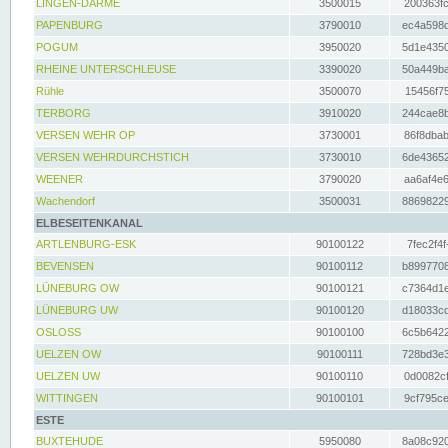
LINGEN-DARME
3500015
200363fc
PAPENBURG
3790010
ec4a598d
POGUM
3950020
5d1e4350
RHEINE UNTERSCHLEUSE
3390020
50a449ba
Rühle
3500070
15456f75
TERBORG
3910020
244cae8b
VERSEN WEHR OP
3730001
86f8dbab
VERSEN WEHRDURCHSTICH
3730010
6de43652
WEENER
3790020
aa6af4e6
Wachendorf
3500031
88698229
ELBESEITENKANAL
ARTLENBURG-ESK
90100122
7fec2f4f
BEVENSEN
90100112
b8997708
LÜNEBURG OW
90100121
c7364d1e
LÜNEBURG UW
90100120
d18033cd
OSLOSS
90100100
6c5b6422
UELZEN OW
90100111
728bd3e3
UELZEN UW
90100110
0d0082cf
WITTINGEN
90100101
9cf795ce
ESTE
BUXTEHUDE
5950080
8a08c920