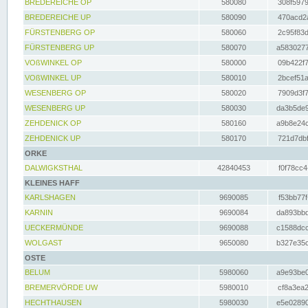
BREDEREICHE OP
580080
308f5979
BREDEREICHE UP
580090
470acd2a
FÜRSTENBERG OP
580060
2c95f83d
FÜRSTENBERG UP
580070
a5830277
VOßWINKEL OP
580000
09b422f7
VOßWINKEL UP
580010
2bcef51a
WESENBERG OP
580020
7909d3f7
WESENBERG UP
580030
da3b5de9
ZEHDENICK OP
580160
a9b8e24c
ZEHDENICK UP
580170
721d7dbf
ORKE
DALWIGKSTHAL
42840453
f0f78cc4
KLEINES HAFF
KARLSHAGEN
9690085
f53bb77f
KARNIN
9690084
da893bbd
UECKERMÜNDE
9690088
c1588dcc
WOLGAST
9650080
b327e35c
OSTE
BELUM
5980060
a9e93be0
BREMERVÖRDE UW
5980010
cf8a3ea2
HECHTHAUSEN
5980030
e5e02890