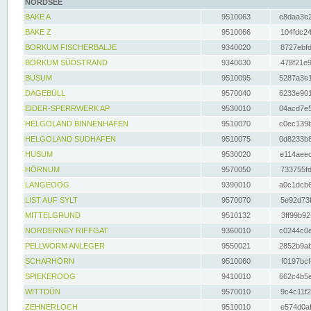
NORDSEE
BAKE A
9510063
e8daa3e2
BAKE Z
9510066
104fdc24
BORKUM FISCHERBALJE
9340020
8727ebfd
BORKUM SÜDSTRAND
9340030
478f21e9
BÜSUM
9510095
5287a3e1
DAGEBÜLL
9570040
6233e901
EIDER-SPERRWERK AP
9530010
04acd7e5
HELGOLAND BINNENHAFEN
9510070
c0ec139b
HELGOLAND SÜDHAFEN
9510075
0d8233b8
HUSUM
9530020
e114aeec
HÖRNUM
9570050
733755fd
LANGEOOG
9390010
a0c1dcb6
LIST AUF SYLT
9570070
5e92d73f
MITTELGRUND
9510132
3ff99b92
NORDERNEY RIFFGAT
9360010
c0244c0e
PELLWORM ANLEGER
9550021
2852b9ab
SCHARHÖRN
9510060
f0197bcf
SPIEKEROOG
9410010
662c4b5e
WITTDÜN
9570010
9c4c11f2
ZEHNERLOCH
9510010
e574d0af