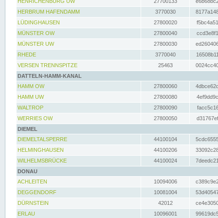
HENRICHENBURG UW
27700133
e6b68bc2
HERBRUM HAFENDAMM
3770030
8177a148
LÜDINGHAUSEN
27800020
f5bc4a51
MÜNSTER OW
27800040
ccd3e8f1
MÜNSTER UW
27800030
ed260406
RHEDE
3770040
16508b11
VERSEN TRENNSPITZE
25463
0024cc40
DATTELN-HAMM-KANAL
HAMM OW
27800060
4dbce62d
HAMM UW
27800080
4ef9dd9c
WALTROP
27800090
facc5c16
WERRIES OW
27800050
d31767ef
DIEMEL
DIEMELTALSPERRE
44100104
5cdc6555
HELMINGHAUSEN
44100206
33092c28
WILHELMSBRÜCKE
44100024
7deedc21
DONAU
ACHLEITEN
10094006
c389c9e2
DEGGENDORF
10081004
53d40547
DÜRNSTEIN
42012
ce4e3050
ERLAU
10096001
99619dc5