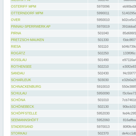
OSTERIFF MPM
5970096
eb90bd3f
OTTERNDORF MPM
5990011
5140295e
OVER
5950010
b02ce5c0
PINNAU-SPERRWERK AP
5970019
391bbba5
PIRNA
501040
85d686f1
PRETZSCH-MAUKEN
501330
f3dc8f07
RIESA
501110
b04b739d
ROGÄTZ
502250
133f0f6c
ROSSLAU
501490
e97116a4
ROTHENSEE
502210
e30f2e83
SANDAU
502430
f4c55f77
SCHARLEUK
503030
e32b0a28
SCHNACKENBURG
5910010
550e3885
SCHULAU
5950090
f3c6ee73
SCHÖNA
501010
7cb7461b
SCHÖNEBECK
502130
90bcb315
SCHÖPFSTELLE
5952030
fed4c295
SEEMANNSHÖFT
5952060
816affba
STADERSAND
5970013
80f0fc4d
STORKAU
502370
de4cc1db