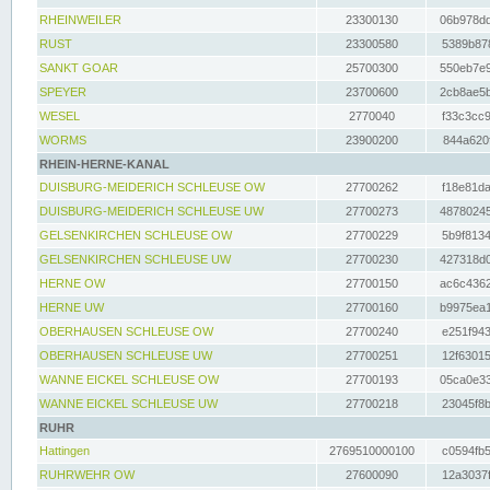
RHEINWEILER
23300130
06b978dd
RUST
23300580
5389b878
SANKT GOAR
25700300
550eb7e9
SPEYER
23700600
2cb8ae5b
WESEL
2770040
f33c3cc9
WORMS
23900200
844a620f
RHEIN-HERNE-KANAL
DUISBURG-MEIDERICH SCHLEUSE OW
27700262
f18e81da
DUISBURG-MEIDERICH SCHLEUSE UW
27700273
48780245
GELSENKIRCHEN SCHLEUSE OW
27700229
5b9f8134
GELSENKIRCHEN SCHLEUSE UW
27700230
427318d0
HERNE OW
27700150
ac6c4362
HERNE UW
27700160
b9975ea1
OBERHAUSEN SCHLEUSE OW
27700240
e251f943
OBERHAUSEN SCHLEUSE UW
27700251
12f63015
WANNE EICKEL SCHLEUSE OW
27700193
05ca0e33
WANNE EICKEL SCHLEUSE UW
27700218
23045f8b
RUHR
Hattingen
2769510000100
c0594fb5
RUHRWEHR OW
27600090
12a3037f