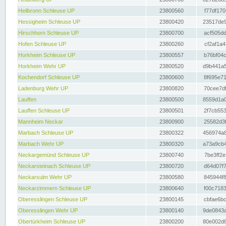
Heilbronn Schleuse UP
23800560
f77df170
Hessigheim Schleuse UP
23800420
23517de9
Hirschhorn Schleuse UP
23800700
acf505dd
Hofen Schleuse UP
23800260
cf2af1a4
Horkheim Schleuse UP
23800557
b76bf04c
Horkheim Wehr UP
23800520
d9b441a5
Kochendorf Schleuse UP
23800600
8f695e71
Ladenburg Wehr UP
23800820
70cee7df
Lauffen
23800500
8559d1a0
Lauffen Schleuse UP
23800501
2f7cb553
Mannheim Neckar
23800900
25582d3f
Marbach Schleuse UP
23800322
456974a8
Marbach Wehr UP
23800320
a73a9cb4
Neckargemünd Schleuse UP
23800740
7be3ff2e
Neckarsteinach Schleuse UP
23800720
d64d07f7
Neckarsulm Wehr UP
23800580
845944f8
Neckarzimmern Schleuse UP
23800640
f00c7183
Oberesslingen Schleuse UP
23800145
cbfae6bc
Oberesslingen Wehr UP
23800140
9de0843a
Obertürkheim Schleuse UP
23800200
80e002d8