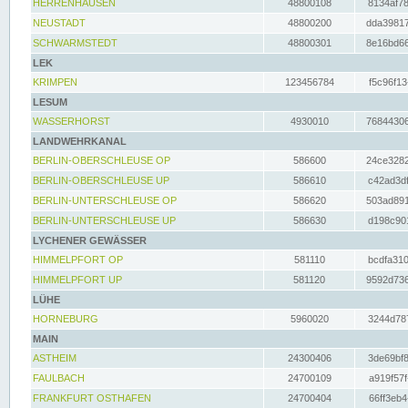
HERRENHAUSEN
48800108
8134af78
NEUSTADT
48800200
dda39817
SCHWARMSTEDT
48800301
8e16bd66
LEK
KRIMPEN
123456784
f5c96f13
LESUM
WASSERHORST
4930010
76844306
LANDWEHRKANAL
BERLIN-OBERSCHLEUSE OP
586600
24ce3282
BERLIN-OBERSCHLEUSE UP
586610
c42ad3df
BERLIN-UNTERSCHLEUSE OP
586620
503ad891
BERLIN-UNTERSCHLEUSE UP
586630
d198c901
LYCHENER GEWÄSSER
HIMMELPFORT OP
581110
bcdfa310
HIMMELPFORT UP
581120
9592d736
LÜHE
HORNEBURG
5960020
3244d787
MAIN
ASTHEIM
24300406
3de69bf8
FAULBACH
24700109
a919f57f
FRANKFURT OSTHAFEN
24700404
66ff3eb4