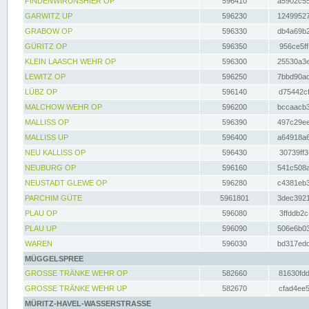
FINDENWIRUNSHIER OP
596410
a5902c55
GARWITZ UP
596230
12499527
GRABOW OP
596330
db4a69b2
GÜRITZ OP
596350
956ce5ff
KLEIN LAASCH WEHR OP
596300
25530a3e
LEWITZ OP
596250
7bbd90ad
LÜBZ OP
596140
d75442cf
MALCHOW WEHR OP
596200
bccaacb3
MALLISS OP
596390
497c29ee
MALLISS UP
596400
a64918a6
NEU KALLISS OP
596430
30739ff3
NEUBURG OP
596160
541c508a
NEUSTADT GLEWE OP
596280
c4381eb3
PARCHIM GÜTE
5961801
3dec3921
PLAU OP
596080
3ffddb2c
PLAU UP
596090
506e6b03
WAREN
596030
bd317edd
MÜGGELSPREE
GROSSE TRÄNKE WEHR OP
582660
81630fdd
GROSSE TRÄNKE WEHR UP
582670
cfad4ee5
MÜRITZ-HAVEL-WASSERSTRASSE