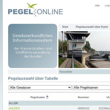
Hilfe
Link
Start
Pegelauswahl über Karte
Newsletter
Pegelauswahl über Tabelle
Pegelname
Nummer
UU
ALLER
AHLDEN
48900102
522286e2