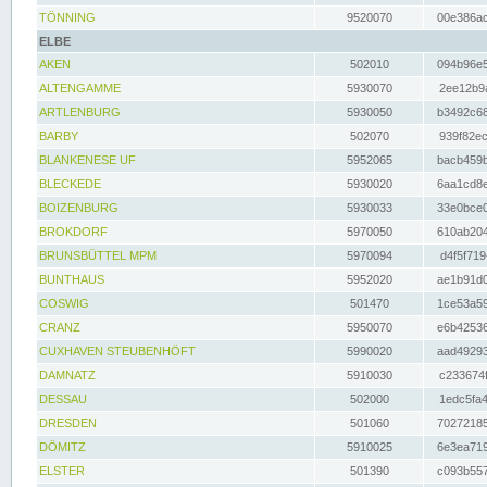
TÖNNING
9520070
00e386ac
ELBE
AKEN
502010
094b96e5
ALTENGAMME
5930070
2ee12b9a
ARTLENBURG
5930050
b3492c68
BARBY
502070
939f82ec
BLANKENESE UF
5952065
bacb459b
BLECKEDE
5930020
6aa1cd8e
BOIZENBURG
5930033
33e0bce0
BROKDORF
5970050
610ab204
BRUNSBÜTTEL MPM
5970094
d4f5f719
BUNTHAUS
5952020
ae1b91d0
COSWIG
501470
1ce53a59
CRANZ
5950070
e6b42536
CUXHAVEN STEUBENHÖFT
5990020
aad49293
DAMNATZ
5910030
c233674f
DESSAU
502000
1edc5fa4
DRESDEN
501060
70272185
DÖMITZ
5910025
6e3ea719
ELSTER
501390
c093b557