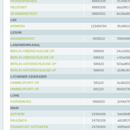
HERRENHAUSEN
48800108
8134af78
NEUSTADT
48800200
dda39817
SCHWARMSTEDT
48800301
8e16bd66
LEK
KRIMPEN
123456784
f5c96f13
LESUM
WASSERHORST
4930010
76844306
LANDWEHRKANAL
BERLIN-OBERSCHLEUSE OP
586600
24ce3282
BERLIN-OBERSCHLEUSE UP
586610
c42ad3df
BERLIN-UNTERSCHLEUSE OP
586620
503ad891
BERLIN-UNTERSCHLEUSE UP
586630
d198c901
LYCHENER GEWÄSSER
HIMMELPFORT OP
581110
bcdfa310
HIMMELPFORT UP
581120
9592d736
LÜHE
HORNEBURG
5960020
3244d787
MAIN
ASTHEIM
24300406
3de69bf8
FAULBACH
24700109
a919f57f
FRANKFURT OSTHAFEN
24700404
66ff3eb4