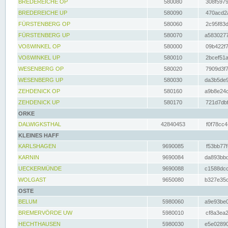
BREDEREICHE OP
580080
308f5979
BREDEREICHE UP
580090
470acd2a
FÜRSTENBERG OP
580060
2c95f83d
FÜRSTENBERG UP
580070
a5830277
VOßWINKEL OP
580000
09b422f7
VOßWINKEL UP
580010
2bcef51a
WESENBERG OP
580020
7909d3f7
WESENBERG UP
580030
da3b5de9
ZEHDENICK OP
580160
a9b8e24c
ZEHDENICK UP
580170
721d7dbf
ORKE
DALWIGKSTHAL
42840453
f0f78cc4
KLEINES HAFF
KARLSHAGEN
9690085
f53bb77f
KARNIN
9690084
da893bbd
UECKERMÜNDE
9690088
c1588dcc
WOLGAST
9650080
b327e35c
OSTE
BELUM
5980060
a9e93be0
BREMERVÖRDE UW
5980010
cf8a3ea2
HECHTHAUSEN
5980030
e5e02890