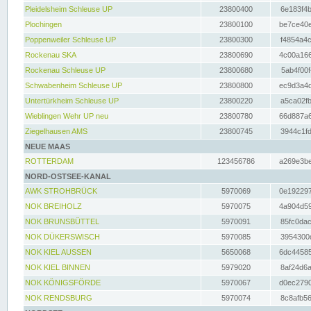
Pleidelsheim Schleuse UP
23800400
6e183f4b
Plochingen
23800100
be7ce40e
Poppenweiler Schleuse UP
23800300
f4854a4c
Rockenau SKA
23800690
4c00a166
Rockenau Schleuse UP
23800680
5ab4f00f
Schwabenheim Schleuse UP
23800800
ec9d3a4d
Untertürkheim Schleuse UP
23800220
a5ca02fb
Wieblingen Wehr UP neu
23800780
66d887a6
Ziegelhausen AMS
23800745
3944c1fd
NEUE MAAS
ROTTERDAM
123456786
a269e3be
NORD-OSTSEE-KANAL
AWK STROHBRÜCK
5970069
0e192297
NOK BREIHOLZ
5970075
4a904d59
NOK BRUNSBÜTTEL
5970091
85fc0dac
NOK DÜKERSWISCH
5970085
3954300d
NOK KIEL AUSSEN
5650068
6dc44585
NOK KIEL BINNEN
5979020
8af24d6a
NOK KÖNIGSFÖRDE
5970067
d0ec2790
NOK RENDSBURG
5970074
8c8afb56