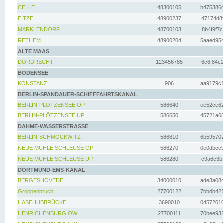
CELLE
48300105
b475386c
EITZE
48900237
47174d8f
MARKLENDORF
48700103
8b4f9f7c
RETHEM
48900204
5aaed954
ALTE MAAS
DORDRECHT
123456785
6c6f84c2
BODENSEE
KONSTANZ
906
aa9179c1
BERLIN-SPANDAUER-SCHIFFFAHRTSKANAL
BERLIN-PLÖTZENSEE OP
586640
ee52ce62
BERLIN-PLÖTZENSEE UP
586650
45721a68
DAHME-WASSERSTRASSE
BERLIN-SCHMÖCKWITZ
586810
6b595707
NEUE MÜHLE SCHLEUSE OP
586270
0e0dbcc9
NEUE MÜHLE SCHLEUSE UP
586280
c9a6c3bf
DORTMUND-EMS-KANAL
BERGESHÖVEDE
34000010
ade3a084
Groppenbruch
27700122
7bbdb421
HASEHUBBRÜCKE
3690010
04572010
HENRICHENBURG OW
27700111
70bee932