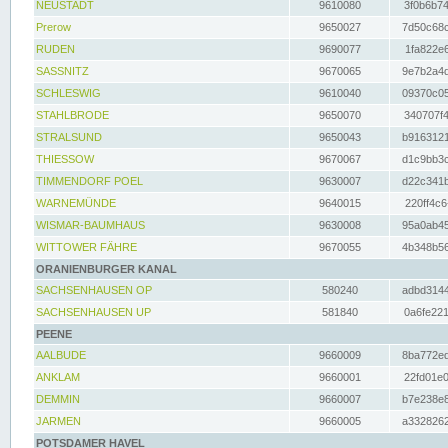
NEUSTADT
9610080
3f0b6b74
Prerow
9650027
7d50c68c
RUDEN
9690077
1fa822e6
SASSNITZ
9670065
9e7b2a4d
SCHLESWIG
9610040
09370c05
STAHLBRODE
9650070
340707f4
STRALSUND
9650043
b9163121
THIESSOW
9670067
d1c9bb3c
TIMMENDORF POEL
9630007
d22c341b
WARNEMÜNDE
9640015
220ff4c6
WISMAR-BAUMHAUS
9630008
95a0ab45
WITTOWER FÄHRE
9670055
4b348b56
ORANIENBURGER KANAL
SACHSENHAUSEN OP
580240
adbd3144
SACHSENHAUSEN UP
581840
0a6fe221
PEENE
AALBUDE
9660009
8ba772ed
ANKLAM
9660001
22fd01e0
DEMMIN
9660007
b7e238e8
JARMEN
9660005
a3328262
POTSDAMER HAVEL