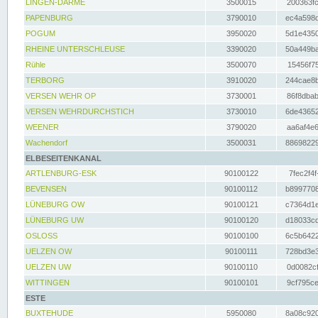
LINGEN-DARME
3500015
200363fc
PAPENBURG
3790010
ec4a598d
POGUM
3950020
5d1e4350
RHEINE UNTERSCHLEUSE
3390020
50a449ba
Rühle
3500070
15456f75
TERBORG
3910020
244cae8b
VERSEN WEHR OP
3730001
86f8dbab
VERSEN WEHRDURCHSTICH
3730010
6de43652
WEENER
3790020
aa6af4e6
Wachendorf
3500031
88698229
ELBESEITENKANAL
ARTLENBURG-ESK
90100122
7fec2f4f
BEVENSEN
90100112
b8997708
LÜNEBURG OW
90100121
c7364d1e
LÜNEBURG UW
90100120
d18033cd
OSLOSS
90100100
6c5b6422
UELZEN OW
90100111
728bd3e3
UELZEN UW
90100110
0d0082cf
WITTINGEN
90100101
9cf795ce
ESTE
BUXTEHUDE
5950080
8a08c920