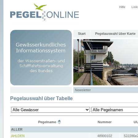
Hilfe
Link
Start
Pegelauswahl über Karte
Newsletter
Pegelauswahl über Tabelle
Pegelname
Nummer
UU
ALLER
AHLDEN
48900102
522286e2