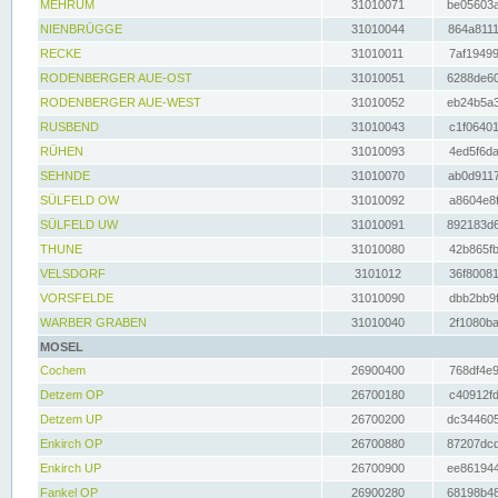
MEHRUM
31010071
be05603a
NIENBRÜGGE
31010044
864a8111
RECKE
31010011
7af19499
RODENBERGER AUE-OST
31010051
6288de60
RODENBERGER AUE-WEST
31010052
eb24b5a3
RUSBEND
31010043
c1f06401
RÜHEN
31010093
4ed5f6da
SEHNDE
31010070
ab0d9117
SÜLFELD OW
31010092
a8604e8f
SÜLFELD UW
31010091
892183d6
THUNE
31010080
42b865fb
VELSDORF
3101012
36f80081
VORSFELDE
31010090
dbb2bb9f
WARBER GRABEN
31010040
2f1080ba
MOSEL
Cochem
26900400
768df4e9
Detzem OP
26700180
c40912fd
Detzem UP
26700200
dc344605
Enkirch OP
26700880
87207dcd
Enkirch UP
26700900
ee861944
Fankel OP
26900280
68198b48