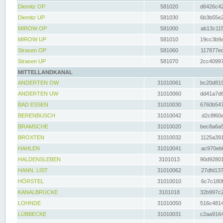
Diemitz OP
581020
d6426c42
Diemitz UP
581030
6b3b55e2
MIROW OP
581000
ab13c115
MIROW UP
581010
19cc3b9a
Strasen OP
581060
117877ec
Strasen UP
581070
2cc40997
MITTELLANDKANAL
ANDERTEN OW
31010061
bc20d819
ANDERTEN UW
31010060
dd41a7d6
BAD ESSEN
31010030
6760b547
BERENBUSCH
31010042
d2c8f60e
BRAMSCHE
31010020
bec8a6a5
BROXTEN
31010032
1125a391
HAHLEN
31010041
ac970eb0
HALDENSLEBEN
3101013
90d92801
HANN. LIST
31010062
27dfd137
HÖRSTEL
31010010
6c7c180f
KANALBRÜCKE
3101018
32b997c2
LOHNDE
31010050
516c4814
LÜBBECKE
31010031
c2aa9164