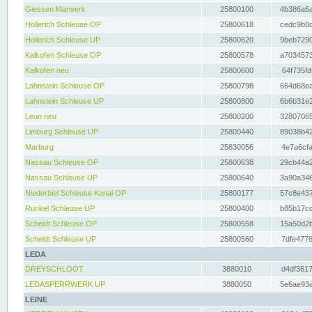
Giessen Klärwerk
25800100
4b386a6a
Hollerich Schleuse OP
25800618
cedc9b0c
Hollerich Schleuse UP
25800620
9beb7290
Kalkofen Schleuse OP
25800578
a7034573
Kalkofen neu
25800600
64f735fd
Lahnstein Schleuse OP
25800798
664d68ea
Lahnstein Schleuse UP
25800800
6b6b31e2
Leun neu
25800200
32807065
Limburg Schleuse UP
25800440
89038b42
Marburg
25830056
4e7a6cfa
Nassau Schleuse OP
25800638
29cb44a2
Nassau Schleuse UP
25800640
3a90a346
Niederbiel Schleuse Kanal OP
25800177
57c8e437
Runkel Schleuse UP
25800400
b85b17cc
Scheidt Schleuse OP
25800558
15a50d2b
Scheidt Schleuse UP
25800560
7dfe4776
LEDA
DREYSCHLOOT
3880010
d4df3617
LEDASPERRWERK UP
3880050
5e6ae93a
LEINE