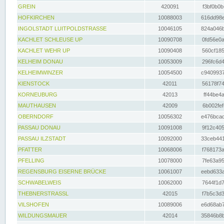
GREIN
420091
f3bf0b0b
HOFKIRCHEN
10088003
616dd98e
INGOLSTADT LUITPOLDSTRASSE
10046105
824a046b
KACHLET SCHLEUSE UP
10090708
0fd56e0a
KACHLET WEHR UP
10090408
560cf185
KELHEIM DONAU
10053009
296fc6d4
KELHEIMWINZER
10054500
c9409937
KIENSTOCK
42011
56178f74
KORNEUBURG
42013
ff44be4a
MAUTHAUSEN
42009
6b002fef
OBERNDORF
10056302
e476bcad
PASSAU DONAU
10091008
9f12c405
PASSAU ILZSTADT
10092000
33ceb441
PFATTER
10068006
f768173a
PFELLING
10078000
7fe63a95
REGENSBURG EISERNE BRÜCKE
10061007
eebd633a
SCHWABELWEIS
10062000
7644f1d7
THEBNERSTRASSL
42015
f7b5c3d3
VILSHOFEN
10089006
e6d68ab7
WILDUNGSMAUER
42014
35846b8b