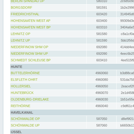
BERLIN-SPANDAU UP
580310
2c68509c
BORGSDORF
581591
1b2e2996
FRIEDRICHSTHAL
603420
314945d6
HOHENSAATEN WEST AP
603400
99309d3e
HOHENSAATEN WEST BP
603310
3404a6e5
LEHNITZ OP
581580
c8a1cf0a
LEHNITZ UP
581590
5bb1f56d
NIEDERFINOW SHW OP
692080
414dd4ee
NIEDERFINOW SHW UP
692090
4eec6b25
SCHWEDT SCHLEUSE BP
603410
4ee515f9
HUNTE
BUTTELERHÖRNE
4960060
b3d88ca6
ELSFLETH OHRT
4960080
531da758
HOLLERSIEL
4960050
2eacef2f
HUNTEBRÜCK
4960070
2e1d458b
OLDENBURG-DRIELAKE
4960030
1b51e55e
REITHÖRNE
4960040
c9df61c4
HAVELKANAL
SCHÖNWALDE OP
587050
d8ef9f21
SCHÖNWALDE UP
587060
b6650b13
IJSSEL