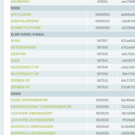
WILHERING
420061
aec23fd6
EDER
AFFOLDERN
42800502
ab9d5a42
EDERTALSPERRE
42800310
c6e9f744
SCHMITTLOTHEIM
42800309
d2155fa6
ELBE-HAVEL-KANAL
BURG
587507
831ad501
DETERSHAGEN
587505
a7b1eda9
GENTHIN
587535
e9e7f20c
KADE
587541
e4f29379
WUSTERWITZ OP
587540
c6a12d34
WUSTERWITZ UP
587550
3bfcf759
ZERBEN OP
587510
64c37072
ZERBEN UP
587520
532d8718
EIDER
EIDER-SPERRWERK BP
9520081
8ac85e6c
FRIEDRICHSTADT STRASSENBRÜCKE
9520060
721313e7
LEXFÄHRE OBERWASSER
9520020
86c5688f
LEXFÄHRE UNTERWASSER
9520030
7f01fbd8
NORDFELD OBERWASSER
9520040
61394669
NORDFELD UNTERWASSER
9520050
cb93548e