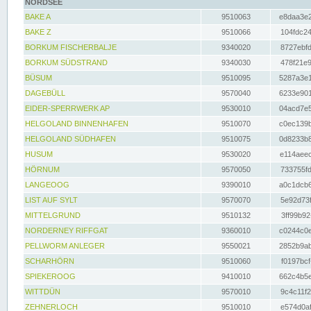
NORDSEE
BAKE A
9510063
e8daa3e2
BAKE Z
9510066
104fdc24
BORKUM FISCHERBALJE
9340020
8727ebfd
BORKUM SÜDSTRAND
9340030
478f21e9
BÜSUM
9510095
5287a3e1
DAGEBÜLL
9570040
6233e901
EIDER-SPERRWERK AP
9530010
04acd7e5
HELGOLAND BINNENHAFEN
9510070
c0ec139b
HELGOLAND SÜDHAFEN
9510075
0d8233b8
HUSUM
9530020
e114aeec
HÖRNUM
9570050
733755fd
LANGEOOG
9390010
a0c1dcb6
LIST AUF SYLT
9570070
5e92d73f
MITTELGRUND
9510132
3ff99b92
NORDERNEY RIFFGAT
9360010
c0244c0e
PELLWORM ANLEGER
9550021
2852b9ab
SCHARHÖRN
9510060
f0197bcf
SPIEKEROOG
9410010
662c4b5e
WITTDÜN
9570010
9c4c11f2
ZEHNERLOCH
9510010
e574d0af