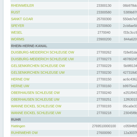
RHEINWEILER
23300130
06b978dd
RUST
23300580
5389b878
SANKT GOAR
25700300
550eb7e9
SPEYER
23700600
2cb8ae5b
WESEL
2770040
f33c3cc9
WORMS
23900200
844a620f
RHEIN-HERNE-KANAL
DUISBURG-MEIDERICH SCHLEUSE OW
27700262
f18e81da
DUISBURG-MEIDERICH SCHLEUSE UW
27700273
48780245
GELSENKIRCHEN SCHLEUSE OW
27700229
5b9f8134
GELSENKIRCHEN SCHLEUSE UW
27700230
427318d0
HERNE OW
27700150
ac6c4362
HERNE UW
27700160
b9975ea1
OBERHAUSEN SCHLEUSE OW
27700240
e251f943
OBERHAUSEN SCHLEUSE UW
27700251
12f63015
WANNE EICKEL SCHLEUSE OW
27700193
05ca0e33
WANNE EICKEL SCHLEUSE UW
27700218
23045f8b
RUHR
Hattingen
2769510000100
c0594fb5
RUHRWEHR OW
27600090
12a3037f