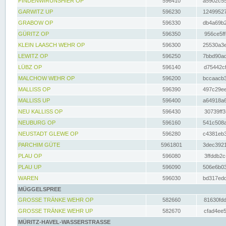
FINDENWIRUNSHIER OP
596410
a5902c55
GARWITZ UP
596230
12499527
GRABOW OP
596330
db4a69b2
GÜRITZ OP
596350
956ce5ff
KLEIN LAASCH WEHR OP
596300
25530a3e
LEWITZ OP
596250
7bbd90ad
LÜBZ OP
596140
d75442cf
MALCHOW WEHR OP
596200
bccaacb3
MALLISS OP
596390
497c29ee
MALLISS UP
596400
a64918a6
NEU KALLISS OP
596430
30739ff3
NEUBURG OP
596160
541c508a
NEUSTADT GLEWE OP
596280
c4381eb3
PARCHIM GÜTE
5961801
3dec3921
PLAU OP
596080
3ffddb2c
PLAU UP
596090
506e6b03
WAREN
596030
bd317edd
MÜGGELSPREE
GROSSE TRÄNKE WEHR OP
582660
81630fdd
GROSSE TRÄNKE WEHR UP
582670
cfad4ee5
MÜRITZ-HAVEL-WASSERSTRASSE