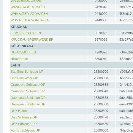
WANGEROOGE OST
9420020
26656fda
WANGEROOGE WEST
9420040
70039212
WHV ALTER VORHAFEN
9440020
f85bd17b
WHV NEUER VORHAFEN
9440030
f77317d9
KRÜCKAU
ELMSHORN HAFEN
5970022
136febf6
KRÜCKAU-SPERRWERK BP
5970023
53c277c3
KÜSTENKANAL
HUNDSMÜHLEN
4960020
cf6ac249
Hilkenbrook
3800010
58ccd6f0
LAHN
Bad Ems Schleuse UP
25800700
c005afb9
Bad Ems Wehr OP
25800690
f2295e77
Cramberg Schleuse OP
25800538
24fe419b
Cramberg Schleuse UP
25800540
3abb36d1
Dausenau Schleuse OP
25800678
9ceb358c
Dausenau Schleuse UP
25800680
eae91991
Diez Hafen
25800500
eadedeb6
Diez Schleuse OP
25800478
ea62ec5f
Diez Schleuse UP
25800480
31750a0f
Fürfurt Schleuse UP
25800300
34af0fca