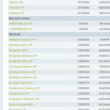
Wintrich UP
26700400
a392113c
Zeltingen OP
26700580
8b802863
Zeltingen UP
26700600
d867e7e9
MALZER KANAL
LIEBENWALDE OP
581540
3f8ceb6d
LIEBENWALDE UP
581550
a1cf60be
NECKAR
Aldingen Schleuse UP
23800280
dfdfb4ff
Beihingen Wehr UP
23800360
8a2e3048
Besigheim SKA
23800460
46d8ed02
Besigheim Schleuse UP
23800480
57db82c7
Besigheim Wehr UP
23800440
42c11b7a
Cannstatt Schleuse UP
23800240
7068d262
Deizisau Schleuse UP
23800120
c5b6243d
Esslingen Schleuse UP
23800180
130a3761
Esslingen Wehr OP
23800176
31c32a38
Feudenheim Schleuse UP
23800840
48a939b9
Gundelsheim UP
23800620
fc1072e4
Guttenbach Schleuse UP
23800660
bd36404b
Hassmersheim AMS
23800630
0e1b8ae0
Heidelberg UP
23800760
827b2685