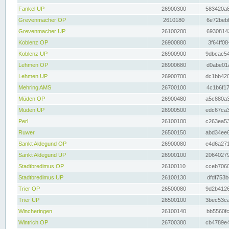
Fankel UP
26900300
583420a8
Grevenmacher OP
2610180
6e72bebf
Grevenmacher UP
26100200
69308142
Koblenz OP
26900880
3f64ff08
Koblenz UP
26900900
9dbcac54
Lehmen OP
26900680
d0abe01a
Lehmen UP
26900700
dc1bb420
Mehring AMS
26700100
4c1b6f17
Müden OP
26900480
a5c880a3
Müden UP
26900500
edc67ca3
Perl
26100100
c263ea53
Ruwer
26500150
abd34ee6
Sankt Aldegund OP
26900080
e4d6a271
Sankt Aldegund UP
26900100
20640279
Stadtbredimus OP
26100110
cceb7060
Stadtbredimus UP
26100130
dfdf753b
Trier OP
26500080
9d2b4126
Trier UP
26500100
3bec53ca
Wincheringen
26100140
bb5560fc
Wintrich OP
26700380
cb4789e4