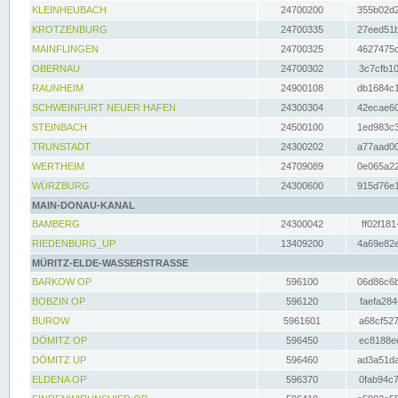
KLEINHEUBACH
24700200
355b02d2
KROTZENBURG
24700335
27eed51b
MAINFLINGEN
24700325
4627475d
OBERNAU
24700302
3c7cfb10
RAUNHEIM
24900108
db1684c1
SCHWEINFURT NEUER HAFEN
24300304
42ecae60
STEINBACH
24500100
1ed983c3
TRUNSTADT
24300202
a77aad00
WERTHEIM
24709089
0e065a22
WÜRZBURG
24300600
915d76e1
MAIN-DONAU-KANAL
BAMBERG
24300042
ff02f181
RIEDENBURG_UP
13409200
4a69e82e
MÜRITZ-ELDE-WASSERSTRASSE
BARKOW OP
596100
06d86c6b
BOBZIN OP
596120
faefa284
BUROW
5961601
a68cf527
DÖMITZ OP
596450
ec8188ee
DÖMITZ UP
596460
ad3a51da
ELDENA OP
596370
0fab94c7