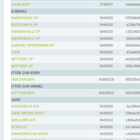
IJSSELKOP
2790070
bbaefa8e
ILMENAU
BARDOWICK OP
5940029
07830b68
BARDOWICK UP
5940030
a238b70f
FAHRENHOLZ OP
5940070
c33c3667
FAHRENHOLZ UP
5940060
bb62b28f
ILMENAU SPERRWERK AP
5940080
6b05e8dc
LÜNE
5940020
d7a8df36
WITTORF OP
5940049
eb3d4195
WITTORF UP
5940050
308c39b6
ITTER ZUR EDER
HERZHAUSEN
42800218
855205e7
ITTER ZUR DIEMEL
KOTTHAUSEN
44100013
36243256
JADE
HOOKSIELPLATE
9430020
fac30fe9
JADE-WESER-PORT
9430050
33bdec83
MELLUMPLATE
9420010
c8b9a2b6
SCHILLIG
9430030
b1cda5a0
WANGEROOGE NORD
9420030
c41d42b1