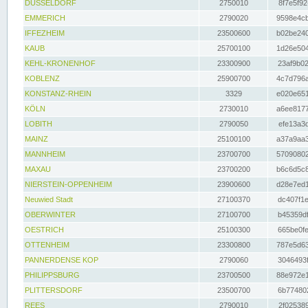
DÜSSELDORF
2750010
8f7e5f92
EMMERICH
2790020
9598e4cb
IFFEZHEIM
23500600
b02be240
KAUB
25700100
1d26e504
KEHL-KRONENHOF
23300900
23af9b02
KOBLENZ
25900700
4c7d796a
KONSTANZ-RHEIN
3329
e020e651
KÖLN
2730010
a6ee8177
LOBITH
2790050
efe13a3d
MAINZ
25100100
a37a9aa3
MANNHEIM
23700700
57090802
MAXAU
23700200
b6c6d5c8
NIERSTEIN-OPPENHEIM
23900600
d28e7ed1
Neuwied Stadt
27100370
dc407f1e
OBERWINTER
27100700
b45359df
OESTRICH
25100300
665be0fe
OTTENHEIM
23300800
787e5d63
PANNERDENSE KOP
2790060
3046493f
PHILIPPSBURG
23700500
88e972e1
PLITTERSDORF
23500700
6b774802
REES
2790010
2f025389