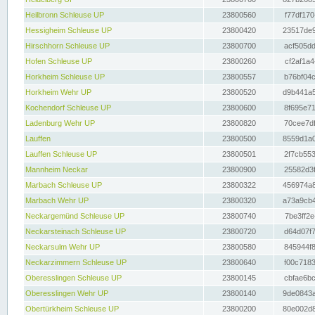
Heilbronn Schleuse UP
23800560
f77df170
Hessigheim Schleuse UP
23800420
23517de9
Hirschhorn Schleuse UP
23800700
acf505dd
Hofen Schleuse UP
23800260
cf2af1a4
Horkheim Schleuse UP
23800557
b76bf04c
Horkheim Wehr UP
23800520
d9b441a5
Kochendorf Schleuse UP
23800600
8f695e71
Ladenburg Wehr UP
23800820
70cee7df
Lauffen
23800500
8559d1a0
Lauffen Schleuse UP
23800501
2f7cb553
Mannheim Neckar
23800900
25582d3f
Marbach Schleuse UP
23800322
456974a8
Marbach Wehr UP
23800320
a73a9cb4
Neckargemünd Schleuse UP
23800740
7be3ff2e
Neckarsteinach Schleuse UP
23800720
d64d07f7
Neckarsulm Wehr UP
23800580
845944f8
Neckarzimmern Schleuse UP
23800640
f00c7183
Oberesslingen Schleuse UP
23800145
cbfae6bc
Oberesslingen Wehr UP
23800140
9de0843a
Obertürkheim Schleuse UP
23800200
80e002d8