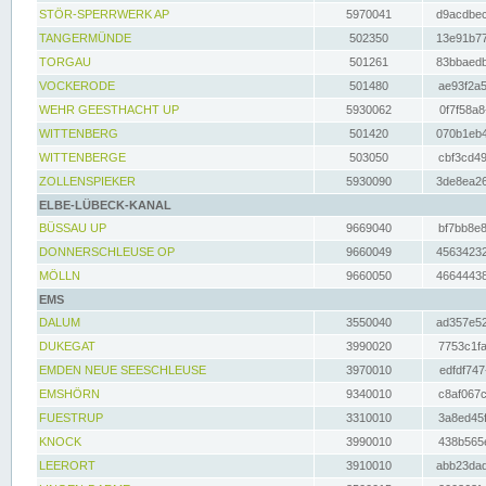
STÖR-SPERRWERK AP
5970041
d9acdbec
TANGERMÜNDE
502350
13e91b77
TORGAU
501261
83bbaedb
VOCKERODE
501480
ae93f2a5
WEHR GEESTHACHT UP
5930062
0f7f58a8
WITTENBERG
501420
070b1eb4
WITTENBERGE
503050
cbf3cd49
ZOLLENSPIEKER
5930090
3de8ea26
ELBE-LÜBECK-KANAL
BÜSSAU UP
9669040
bf7bb8e8
DONNERSCHLEUSE OP
9660049
45634232
MÖLLN
9660050
46644438
EMS
DALUM
3550040
ad357e52
DUKEGAT
3990020
7753c1fa
EMDEN NEUE SEESCHLEUSE
3970010
edfdf747
EMSHÖRN
9340010
c8af067c
FUESTRUP
3310010
3a8ed45f
KNOCK
3990010
438b565e
LEERORT
3910010
abb23dad