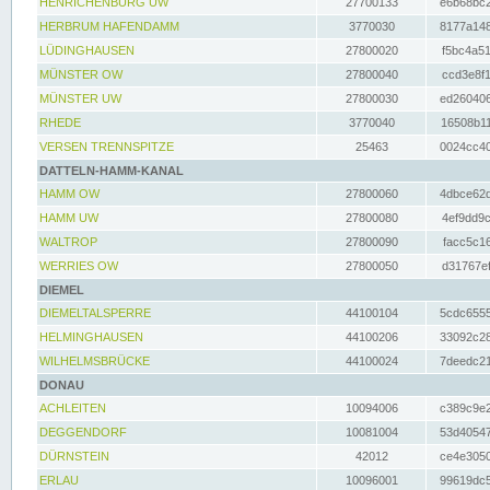
HENRICHENBURG UW
27700133
e6b68bc2
HERBRUM HAFENDAMM
3770030
8177a148
LÜDINGHAUSEN
27800020
f5bc4a51
MÜNSTER OW
27800040
ccd3e8f1
MÜNSTER UW
27800030
ed260406
RHEDE
3770040
16508b11
VERSEN TRENNSPITZE
25463
0024cc40
DATTELN-HAMM-KANAL
HAMM OW
27800060
4dbce62d
HAMM UW
27800080
4ef9dd9c
WALTROP
27800090
facc5c16
WERRIES OW
27800050
d31767ef
DIEMEL
DIEMELTALSPERRE
44100104
5cdc6555
HELMINGHAUSEN
44100206
33092c28
WILHELMSBRÜCKE
44100024
7deedc21
DONAU
ACHLEITEN
10094006
c389c9e2
DEGGENDORF
10081004
53d40547
DÜRNSTEIN
42012
ce4e3050
ERLAU
10096001
99619dc5