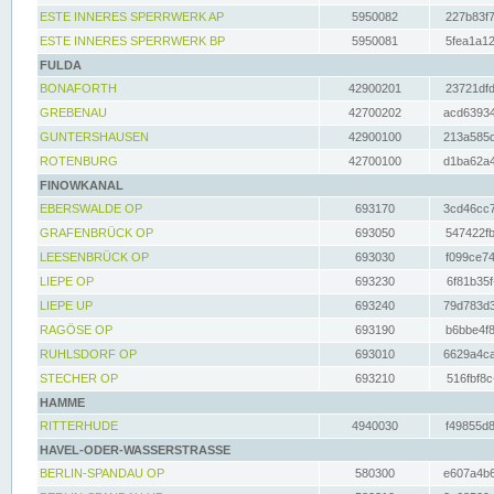
ESTE INNERES SPERRWERK AP
5950082
227b83f7
ESTE INNERES SPERRWERK BP
5950081
5fea1a12
FULDA
BONAFORTH
42900201
23721dfd
GREBENAU
42700202
acd63934
GUNTERSHAUSEN
42900100
213a585d
ROTENBURG
42700100
d1ba62a4
FINOWKANAL
EBERSWALDE OP
693170
3cd46cc7
GRAFENBRÜCK OP
693050
547422fb
LEESENBRÜCK OP
693030
f099ce74
LIEPE OP
693230
6f81b35f
LIEPE UP
693240
79d783d3
RAGÖSE OP
693190
b6bbe4f8
RUHLSDORF OP
693010
6629a4ca
STECHER OP
693210
516fbf8c
HAMME
RITTERHUDE
4940030
f49855d8
HAVEL-ODER-WASSERSTRASSE
BERLIN-SPANDAU OP
580300
e607a4b6