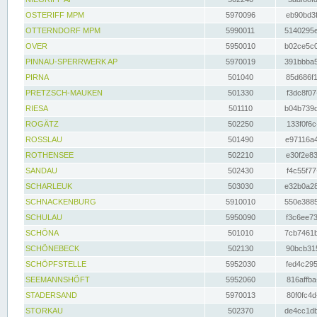
OSTERIFF MPM
5970096
eb90bd3f
OTTERNDORF MPM
5990011
5140295e
OVER
5950010
b02ce5c0
PINNAU-SPERRWERK AP
5970019
391bbba5
PIRNA
501040
85d686f1
PRETZSCH-MAUKEN
501330
f3dc8f07
RIESA
501110
b04b739d
ROGÄTZ
502250
133f0f6c
ROSSLAU
501490
e97116a4
ROTHENSEE
502210
e30f2e83
SANDAU
502430
f4c55f77
SCHARLEUK
503030
e32b0a28
SCHNACKENBURG
5910010
550e3885
SCHULAU
5950090
f3c6ee73
SCHÖNA
501010
7cb7461b
SCHÖNEBECK
502130
90bcb315
SCHÖPFSTELLE
5952030
fed4c295
SEEMANNSHÖFT
5952060
816affba
STADERSAND
5970013
80f0fc4d
STORKAU
502370
de4cc1db