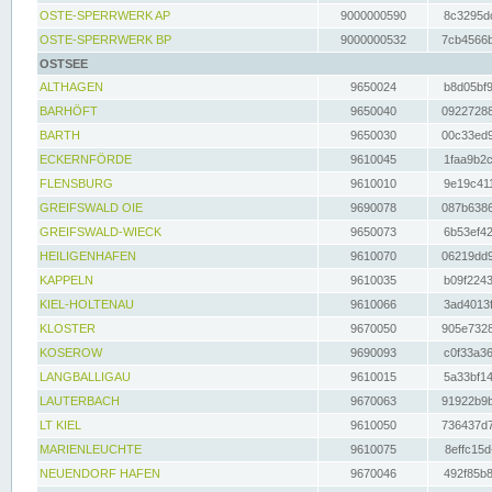
OSTE-SPERRWERK AP
9000000590
8c3295dc
OSTE-SPERRWERK BP
9000000532
7cb4566b
OSTSEE
ALTHAGEN
9650024
b8d05bf9
BARHÖFT
9650040
09227288
BARTH
9650030
00c33ed9
ECKERNFÖRDE
9610045
1faa9b2c
FLENSBURG
9610010
9e19c411
GREIFSWALD OIE
9690078
087b6386
GREIFSWALD-WIECK
9650073
6b53ef42
HEILIGENHAFEN
9610070
06219dd9
KAPPELN
9610035
b09f2243
KIEL-HOLTENAU
9610066
3ad4013f
KLOSTER
9670050
905e7328
KOSEROW
9690093
c0f33a36
LANGBALLIGAU
9610015
5a33bf14
LAUTERBACH
9670063
91922b9b
LT KIEL
9610050
736437d7
MARIENLEUCHTE
9610075
8effc15d
NEUENDORF HAFEN
9670046
492f85b8