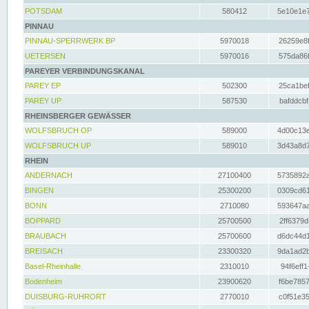
POTSDAM
580412
5e10e1e7
PINNAU
PINNAU-SPERRWERK BP
5970018
26259e8f
UETERSEN
5970016
575da86f
PAREYER VERBINDUNGSKANAL
PAREY EP
502300
25ca1bef
PAREY UP
587530
bafddcbf
RHEINSBERGER GEWÄSSER
WOLFSBRUCH OP
589000
4d00c13e
WOLFSBRUCH UP
589010
3d43a8d7
RHEIN
ANDERNACH
27100400
5735892a
BINGEN
25300200
0309cd61
BONN
2710080
593647aa
BOPPARD
25700500
2ff6379d
BRAUBACH
25700600
d6dc44d1
BREISACH
23300320
9da1ad2b
Basel-Rheinhalle
2310010
94f6eff1
Bodenheim
23900620
f6be7857
DUISBURG-RUHRORT
2770010
c0f51e35