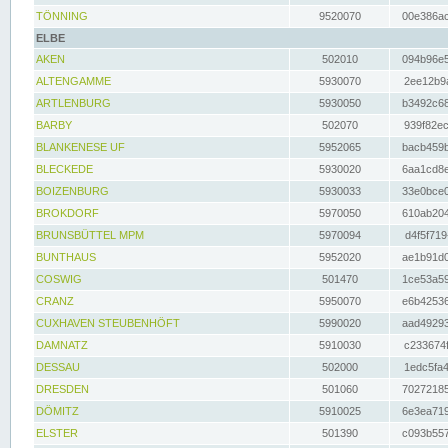
TÖNNING
9520070
00e386ac
ELBE
AKEN
502010
094b96e5
ALTENGAMME
5930070
2ee12b9a
ARTLENBURG
5930050
b3492c68
BARBY
502070
939f82ec
BLANKENESE UF
5952065
bacb459b
BLECKEDE
5930020
6aa1cd8e
BOIZENBURG
5930033
33e0bce0
BROKDORF
5970050
610ab204
BRUNSBÜTTEL MPM
5970094
d4f5f719
BUNTHAUS
5952020
ae1b91d0
COSWIG
501470
1ce53a59
CRANZ
5950070
e6b42536
CUXHAVEN STEUBENHÖFT
5990020
aad49293
DAMNATZ
5910030
c233674f
DESSAU
502000
1edc5fa4
DRESDEN
501060
70272185
DÖMITZ
5910025
6e3ea719
ELSTER
501390
c093b557