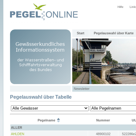
Hilfe
Link
Start
Pegelauswahl über Karte
Newsletter
Pegelauswahl über Tabelle
Pegelname
Nummer
UU
ALLER
AHLDEN
48900102
522286e2