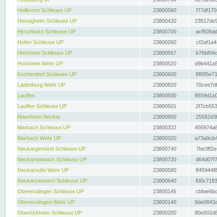
Heilbronn Schleuse UP
23800560
f77df170
Hessigheim Schleuse UP
23800420
23517de9
Hirschhorn Schleuse UP
23800700
acf505dd
Hofen Schleuse UP
23800260
cf2af1a4
Horkheim Schleuse UP
23800557
b76bf04c
Horkheim Wehr UP
23800520
d9b441a5
Kochendorf Schleuse UP
23800600
8f695e71
Ladenburg Wehr UP
23800820
70cee7df
Lauffen
23800500
8559d1a0
Lauffen Schleuse UP
23800501
2f7cb553
Mannheim Neckar
23800900
25582d3f
Marbach Schleuse UP
23800322
456974a8
Marbach Wehr UP
23800320
a73a9cb4
Neckargemünd Schleuse UP
23800740
7be3ff2e
Neckarsteinach Schleuse UP
23800720
d64d07f7
Neckarsulm Wehr UP
23800580
845944f8
Neckarzimmern Schleuse UP
23800640
f00c7183
Oberesslingen Schleuse UP
23800145
cbfae6bc
Oberesslingen Wehr UP
23800140
9de0843a
Obertürkheim Schleuse UP
23800200
80e002d8