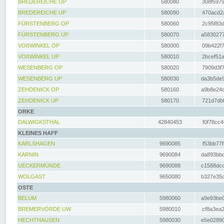
BREDEREICHE OP
580080
308f5979
BREDEREICHE UP
580090
470acd2a
FÜRSTENBERG OP
580060
2c95f83d
FÜRSTENBERG UP
580070
a5830277
VOßWINKEL OP
580000
09b422f7
VOßWINKEL UP
580010
2bcef51a
WESENBERG OP
580020
7909d3f7
WESENBERG UP
580030
da3b5de9
ZEHDENICK OP
580160
a9b8e24c
ZEHDENICK UP
580170
721d7dbf
ORKE
DALWIGKSTHAL
42840453
f0f78cc4
KLEINES HAFF
KARLSHAGEN
9690085
f53bb77f
KARNIN
9690084
da893bbd
UECKERMÜNDE
9690088
c1588dcc
WOLGAST
9650080
b327e35c
OSTE
BELUM
5980060
a9e93be0
BREMERVÖRDE UW
5980010
cf8a3ea2
HECHTHAUSEN
5980030
e5e02890