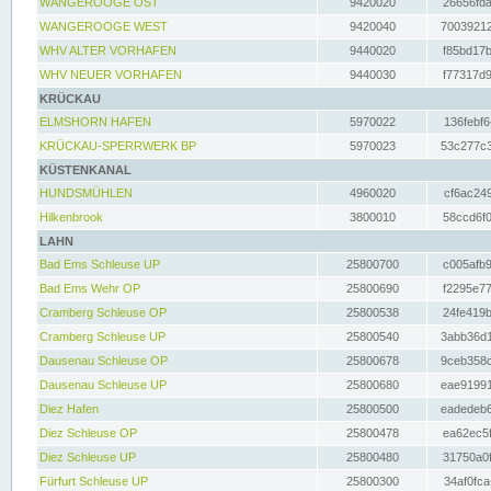
WANGEROOGE OST
9420020
26656fda
WANGEROOGE WEST
9420040
70039212
WHV ALTER VORHAFEN
9440020
f85bd17b
WHV NEUER VORHAFEN
9440030
f77317d9
KRÜCKAU
ELMSHORN HAFEN
5970022
136febf6
KRÜCKAU-SPERRWERK BP
5970023
53c277c3
KÜSTENKANAL
HUNDSMÜHLEN
4960020
cf6ac249
Hilkenbrook
3800010
58ccd6f0
LAHN
Bad Ems Schleuse UP
25800700
c005afb9
Bad Ems Wehr OP
25800690
f2295e77
Cramberg Schleuse OP
25800538
24fe419b
Cramberg Schleuse UP
25800540
3abb36d1
Dausenau Schleuse OP
25800678
9ceb358c
Dausenau Schleuse UP
25800680
eae91991
Diez Hafen
25800500
eadedeb6
Diez Schleuse OP
25800478
ea62ec5f
Diez Schleuse UP
25800480
31750a0f
Fürfurt Schleuse UP
25800300
34af0fca