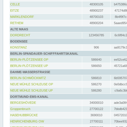
CELLE
48300105
b475386c
EITZE
48900237
47174d8f
MARKLENDORF
48700103
8b4f9f7c
RETHEM
48900204
5aaed954
ALTE MAAS
DORDRECHT
123456785
6c6f84c2
BODENSEE
KONSTANZ
906
aa9179c1
BERLIN-SPANDAUER-SCHIFFFAHRTSKANAL
BERLIN-PLÖTZENSEE OP
586640
ee52ce62
BERLIN-PLÖTZENSEE UP
586650
45721a68
DAHME-WASSERSTRASSE
BERLIN-SCHMÖCKWITZ
586810
6b595707
NEUE MÜHLE SCHLEUSE OP
586270
0e0dbcc9
NEUE MÜHLE SCHLEUSE UP
586280
c9a6c3bf
DORTMUND-EMS-KANAL
BERGESHÖVEDE
34000010
ade3a084
Groppenbruch
27700122
7bbdb421
HASEHUBBRÜCKE
3690010
04572010
HENRICHENBURG OW
27700111
70bee932