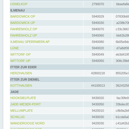
IJSSELKOP
2790070
bbaefa8e
ILMENAU
BARDOWICK OP
5940029
07830b68
BARDOWICK UP
5940030
a238b70f
FAHRENHOLZ OP
5940070
c33c3667
FAHRENHOLZ UP
5940060
bb62b28f
ILMENAU SPERRWERK AP
5940080
6b05e8dc
LÜNE
5940020
d7a8df36
WITTORF OP
5940049
eb3d4195
WITTORF UP
5940050
308c39b6
ITTER ZUR EDER
HERZHAUSEN
42800218
855205e7
ITTER ZUR DIEMEL
KOTTHAUSEN
44100013
36243256
JADE
HOOKSIELPLATE
9430020
fac30fe9
JADE-WESER-PORT
9430050
33bdec83
MELLUMPLATE
9420010
c8b9a2b6
SCHILLIG
9430030
b1cda5a0
WANGEROOGE NORD
9420030
c41d42b1