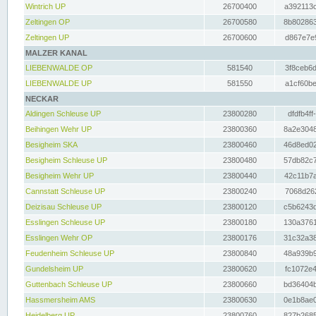
Wintrich UP
26700400
a392113c
Zeltingen OP
26700580
8b802863
Zeltingen UP
26700600
d867e7e9
MALZER KANAL
LIEBENWALDE OP
581540
3f8ceb6d
LIEBENWALDE UP
581550
a1cf60be
NECKAR
Aldingen Schleuse UP
23800280
dfdfb4ff
Beihingen Wehr UP
23800360
8a2e3048
Besigheim SKA
23800460
46d8ed02
Besigheim Schleuse UP
23800480
57db82c7
Besigheim Wehr UP
23800440
42c11b7a
Cannstatt Schleuse UP
23800240
7068d262
Deizisau Schleuse UP
23800120
c5b6243d
Esslingen Schleuse UP
23800180
130a3761
Esslingen Wehr OP
23800176
31c32a38
Feudenheim Schleuse UP
23800840
48a939b9
Gundelsheim UP
23800620
fc1072e4
Guttenbach Schleuse UP
23800660
bd36404b
Hassmersheim AMS
23800630
0e1b8ae0
Heidelberg UP
23800760
827b2685