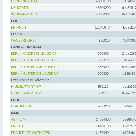
HERRENHAUSEN
48800108
8134af78
NEUSTADT
48800200
dda39817
SCHWARMSTEDT
48800301
8e16bd66
LEK
KRIMPEN
123456784
f5c96f13
LESUM
WASSERHORST
4930010
76844306
LANDWEHRKANAL
BERLIN-OBERSCHLEUSE OP
586600
24ce3282
BERLIN-OBERSCHLEUSE UP
586610
c42ad3df
BERLIN-UNTERSCHLEUSE OP
586620
503ad891
BERLIN-UNTERSCHLEUSE UP
586630
d198c901
LYCHENER GEWÄSSER
HIMMELPFORT OP
581110
bcdfa310
HIMMELPFORT UP
581120
9592d736
LÜHE
HORNEBURG
5960020
3244d787
MAIN
ASTHEIM
24300406
3de69bf8
FAULBACH
24700109
a919f57f
FRANKFURT OSTHAFEN
24700404
66ff3eb4