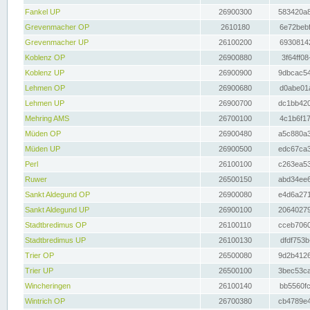
Fankel UP
26900300
583420a8
Grevenmacher OP
2610180
6e72bebf
Grevenmacher UP
26100200
69308142
Koblenz OP
26900880
3f64ff08
Koblenz UP
26900900
9dbcac54
Lehmen OP
26900680
d0abe01a
Lehmen UP
26900700
dc1bb420
Mehring AMS
26700100
4c1b6f17
Müden OP
26900480
a5c880a3
Müden UP
26900500
edc67ca3
Perl
26100100
c263ea53
Ruwer
26500150
abd34ee6
Sankt Aldegund OP
26900080
e4d6a271
Sankt Aldegund UP
26900100
20640279
Stadtbredimus OP
26100110
cceb7060
Stadtbredimus UP
26100130
dfdf753b
Trier OP
26500080
9d2b4126
Trier UP
26500100
3bec53ca
Wincheringen
26100140
bb5560fc
Wintrich OP
26700380
cb4789e4