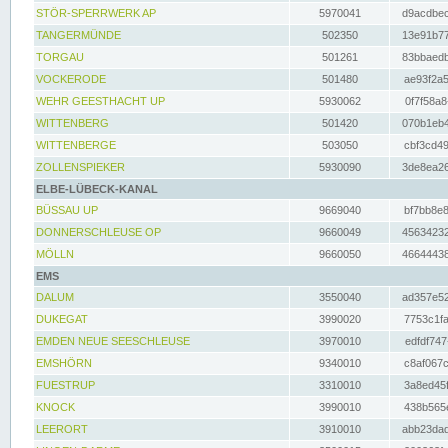
STÖR-SPERRWERK AP
5970041
d9acdbec
TANGERMÜNDE
502350
13e91b77
TORGAU
501261
83bbaedb
VOCKERODE
501480
ae93f2a5
WEHR GEESTHACHT UP
5930062
0f7f58a8
WITTENBERG
501420
070b1eb4
WITTENBERGE
503050
cbf3cd49
ZOLLENSPIEKER
5930090
3de8ea26
ELBE-LÜBECK-KANAL
BÜSSAU UP
9669040
bf7bb8e8
DONNERSCHLEUSE OP
9660049
45634232
MÖLLN
9660050
46644438
EMS
DALUM
3550040
ad357e52
DUKEGAT
3990020
7753c1fa
EMDEN NEUE SEESCHLEUSE
3970010
edfdf747
EMSHÖRN
9340010
c8af067c
FUESTRUP
3310010
3a8ed45f
KNOCK
3990010
438b565e
LEERORT
3910010
abb23dad