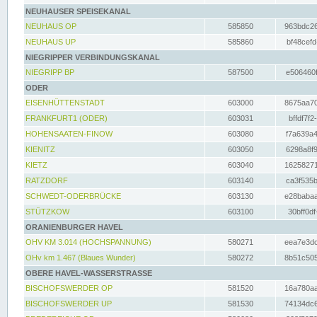
NEUHAUSER SPEISEKANAL
NEUHAUS OP
585850
963bdc26
NEUHAUS UP
585860
bf48cefd
NIEGRIPPER VERBINDUNGSKANAL
NIEGRIPP BP
587500
e506460f
ODER
EISENHÜTTENSTADT
603000
8675aa70
FRANKFURT1 (ODER)
603031
bffdf7f2
HOHENSAATEN-FINOW
603080
f7a639a4
KIENITZ
603050
6298a8f9
KIETZ
603040
16258271
RATZDORF
603140
ca3f535b
SCHWEDT-ODERBRÜCKE
603130
e28babaa
STÜTZKOW
603100
30bff0df
ORANIENBURGER HAVEL
OHV KM 3.014 (HOCHSPANNUNG)
580271
eea7e3dc
OHv km 1.467 (Blaues Wunder)
580272
8b51c505
OBERE HAVEL-WASSERSTRASSE
BISCHOFSWERDER OP
581520
16a780aa
BISCHOFSWERDER UP
581530
74134dc6