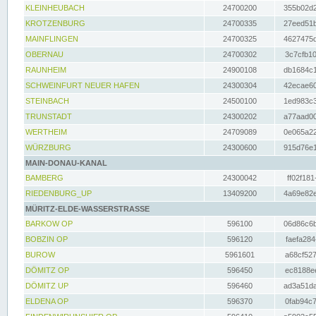
KLEINHEUBACH
24700200
355b02d2
KROTZENBURG
24700335
27eed51b
MAINFLINGEN
24700325
4627475d
OBERNAU
24700302
3c7cfb10
RAUNHEIM
24900108
db1684c1
SCHWEINFURT NEUER HAFEN
24300304
42ecae60
STEINBACH
24500100
1ed983c3
TRUNSTADT
24300202
a77aad00
WERTHEIM
24709089
0e065a22
WÜRZBURG
24300600
915d76e1
MAIN-DONAU-KANAL
BAMBERG
24300042
ff02f181
RIEDENBURG_UP
13409200
4a69e82e
MÜRITZ-ELDE-WASSERSTRASSE
BARKOW OP
596100
06d86c6b
BOBZIN OP
596120
faefa284
BUROW
5961601
a68cf527
DÖMITZ OP
596450
ec8188ee
DÖMITZ UP
596460
ad3a51da
ELDENA OP
596370
0fab94c7