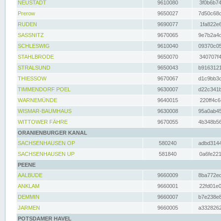
NEUSTADT
9610080
3f0b6b74
Prerow
9650027
7d50c68c
RUDEN
9690077
1fa822e6
SASSNITZ
9670065
9e7b2a4d
SCHLESWIG
9610040
09370c05
STAHLBRODE
9650070
340707f4
STRALSUND
9650043
b9163121
THIESSOW
9670067
d1c9bb3c
TIMMENDORF POEL
9630007
d22c341b
WARNEMÜNDE
9640015
220ff4c6
WISMAR-BAUMHAUS
9630008
95a0ab45
WITTOWER FÄHRE
9670055
4b348b56
ORANIENBURGER KANAL
SACHSENHAUSEN OP
580240
adbd3144
SACHSENHAUSEN UP
581840
0a6fe221
PEENE
AALBUDE
9660009
8ba772ed
ANKLAM
9660001
22fd01e0
DEMMIN
9660007
b7e238e8
JARMEN
9660005
a3328262
POTSDAMER HAVEL