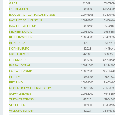
GREIN
420091
f3bf0b0b
HOFKIRCHEN
10088003
616dd98e
INGOLSTADT LUITPOLDSTRASSE
10046105
824a046b
KACHLET SCHLEUSE UP
10090708
0fd56e0a
KACHLET WEHR UP
10090408
560cf185
KELHEIM DONAU
10053009
296fc6d4
KELHEIMWINZER
10054500
c9409937
KIENSTOCK
42011
56178f74
KORNEUBURG
42013
ff44be4a
MAUTHAUSEN
42009
6b002fef
OBERNDORF
10056302
e476bcad
PASSAU DONAU
10091008
9f12c405
PASSAU ILZSTADT
10092000
33ceb441
PFATTER
10068006
f768173a
PFELLING
10078000
7fe63a95
REGENSBURG EISERNE BRÜCKE
10061007
eebd633a
SCHWABELWEIS
10062000
7644f1d7
THEBNERSTRASSL
42015
f7b5c3d3
VILSHOFEN
10089006
e6d68ab7
WILDUNGSMAUER
42014
35846b8b