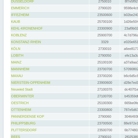
DÜSSELDORF
2750010
8f7e5f92
EMMERICH
2790020
9598e4cb
IFFEZHEIM
23500600
b02be240
KAUB
25700100
1d26e504
KEHL-KRONENHOF
23300900
23af9b02
KOBLENZ
25900700
4c7d796a
KONSTANZ-RHEIN
3329
e020e651
KÖLN
2730010
a6ee8177
LOBITH
2790050
efe13a3d
MAINZ
25100100
a37a9aa3
MANNHEIM
23700700
57090802
MAXAU
23700200
b6c6d5c8
NIERSTEIN-OPPENHEIM
23900600
d28e7ed1
Neuwied Stadt
27100370
dc407f1e
OBERWINTER
27100700
b45359df
OESTRICH
25100300
665be0fe
OTTENHEIM
23300800
787e5d63
PANNERDENSE KOP
2790060
3046493f
PHILIPPSBURG
23700500
88e972e1
PLITTERSDORF
23500700
6b774802
REES
2790010
2f025389