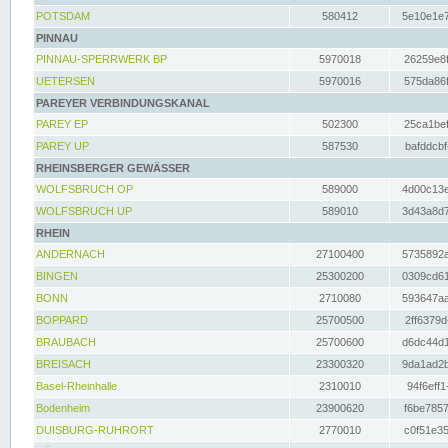
POTSDAM
580412
5e10e1e7
PINNAU
PINNAU-SPERRWERK BP
5970018
26259e8f
UETERSEN
5970016
575da86f
PAREYER VERBINDUNGSKANAL
PAREY EP
502300
25ca1bef
PAREY UP
587530
bafddcbf
RHEINSBERGER GEWÄSSER
WOLFSBRUCH OP
589000
4d00c13e
WOLFSBRUCH UP
589010
3d43a8d7
RHEIN
ANDERNACH
27100400
5735892a
BINGEN
25300200
0309cd61
BONN
2710080
593647aa
BOPPARD
25700500
2ff6379d
BRAUBACH
25700600
d6dc44d1
BREISACH
23300320
9da1ad2b
Basel-Rheinhalle
2310010
94f6eff1
Bodenheim
23900620
f6be7857
DUISBURG-RUHRORT
2770010
c0f51e35