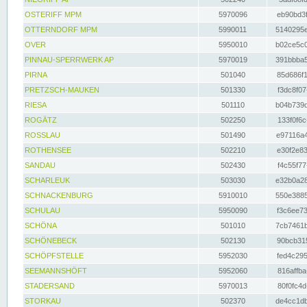
OSTERIFF MPM
5970096
eb90bd3f
OTTERNDORF MPM
5990011
5140295e
OVER
5950010
b02ce5c0
PINNAU-SPERRWERK AP
5970019
391bbba5
PIRNA
501040
85d686f1
PRETZSCH-MAUKEN
501330
f3dc8f07
RIESA
501110
b04b739d
ROGÄTZ
502250
133f0f6c
ROSSLAU
501490
e97116a4
ROTHENSEE
502210
e30f2e83
SANDAU
502430
f4c55f77
SCHARLEUK
503030
e32b0a28
SCHNACKENBURG
5910010
550e3885
SCHULAU
5950090
f3c6ee73
SCHÖNA
501010
7cb7461b
SCHÖNEBECK
502130
90bcb315
SCHÖPFSTELLE
5952030
fed4c295
SEEMANNSHÖFT
5952060
816affba
STADERSAND
5970013
80f0fc4d
STORKAU
502370
de4cc1db