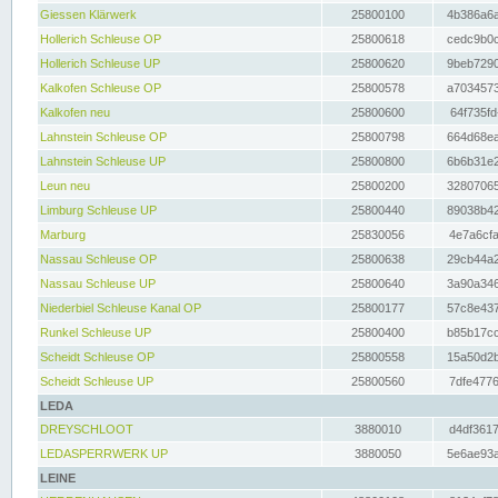
Giessen Klärwerk
25800100
4b386a6a
Hollerich Schleuse OP
25800618
cedc9b0c
Hollerich Schleuse UP
25800620
9beb7290
Kalkofen Schleuse OP
25800578
a7034573
Kalkofen neu
25800600
64f735fd
Lahnstein Schleuse OP
25800798
664d68ea
Lahnstein Schleuse UP
25800800
6b6b31e2
Leun neu
25800200
32807065
Limburg Schleuse UP
25800440
89038b42
Marburg
25830056
4e7a6cfa
Nassau Schleuse OP
25800638
29cb44a2
Nassau Schleuse UP
25800640
3a90a346
Niederbiel Schleuse Kanal OP
25800177
57c8e437
Runkel Schleuse UP
25800400
b85b17cc
Scheidt Schleuse OP
25800558
15a50d2b
Scheidt Schleuse UP
25800560
7dfe4776
LEDA
DREYSCHLOOT
3880010
d4df3617
LEDASPERRWERK UP
3880050
5e6ae93a
LEINE