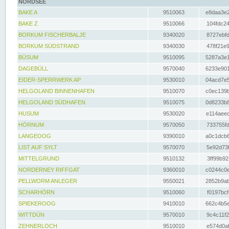
NORDSEE
BAKE A
9510063
e8daa3e2
BAKE Z
9510066
104fdc24
BORKUM FISCHERBALJE
9340020
8727ebfd
BORKUM SÜDSTRAND
9340030
478f21e9
BÜSUM
9510095
5287a3e1
DAGEBÜLL
9570040
6233e901
EIDER-SPERRWERK AP
9530010
04acd7e5
HELGOLAND BINNENHAFEN
9510070
c0ec139b
HELGOLAND SÜDHAFEN
9510075
0d8233b8
HUSUM
9530020
e114aeec
HÖRNUM
9570050
733755fd
LANGEOOG
9390010
a0c1dcb6
LIST AUF SYLT
9570070
5e92d73f
MITTELGRUND
9510132
3ff99b92
NORDERNEY RIFFGAT
9360010
c0244c0e
PELLWORM ANLEGER
9550021
2852b9ab
SCHARHÖRN
9510060
f0197bcf
SPIEKEROOG
9410010
662c4b5e
WITTDÜN
9570010
9c4c11f2
ZEHNERLOCH
9510010
e574d0af