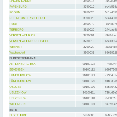
LINGEN-DARME
3500015
200363fc
PAPENBURG
3790010
ec4a598d
POGUM
3950020
5d1e4350
RHEINE UNTERSCHLEUSE
3390020
50a449ba
Rühle
3500070
15456f75
TERBORG
3910020
244cae8b
VERSEN WEHR OP
3730001
86f8dbab
VERSEN WEHRDURCHSTICH
3730010
6de43652
WEENER
3790020
aa6af4e6
Wachendorf
3500031
88698229
ELBESEITENKANAL
ARTLENBURG-ESK
90100122
7fec2f4f
BEVENSEN
90100112
b8997708
LÜNEBURG OW
90100121
c7364d1e
LÜNEBURG UW
90100120
d18033cd
OSLOSS
90100100
6c5b6422
UELZEN OW
90100111
728bd3e3
UELZEN UW
90100110
0d0082cf
WITTINGEN
90100101
9cf795ce
ESTE
BUXTEHUDE
5950080
8a08c920