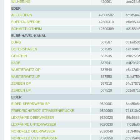
WILHERING
420061
aec23fd6
EDER
AFFOLDERN
42800502
ab9d5a42
EDERTALSPERRE
42800310
c6e9f744
SCHMITTLOTHEIM
42800309
d2155fa6
ELBE-HAVEL-KANAL
BURG
587507
831ad501
DETERSHAGEN
587505
a7b1eda9
GENTHIN
587535
e9e7f20c
KADE
587541
e4f29379
WUSTERWITZ OP
587540
c6a12d34
WUSTERWITZ UP
587550
3bfcf759
ZERBEN OP
587510
64c37072
ZERBEN UP
587520
532d8718
EIDER
EIDER-SPERRWERK BP
9520081
8ac85e6c
FRIEDRICHSTADT STRASSENBRÜCKE
9520060
721313e7
LEXFÄHRE OBERWASSER
9520020
86c5688f
LEXFÄHRE UNTERWASSER
9520030
7f01fbd8
NORDFELD OBERWASSER
9520040
61394669
NORDFELD UNTERWASSER
9520050
cb93548e