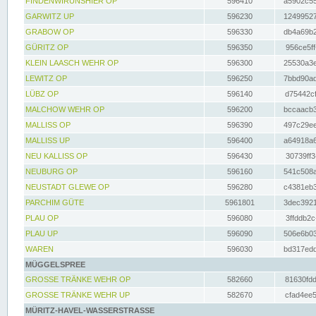
FINDENWIRUNSHIER OP
596410
a5902c55
GARWITZ UP
596230
12499527
GRABOW OP
596330
db4a69b2
GÜRITZ OP
596350
956ce5ff
KLEIN LAASCH WEHR OP
596300
25530a3e
LEWITZ OP
596250
7bbd90ad
LÜBZ OP
596140
d75442cf
MALCHOW WEHR OP
596200
bccaacb3
MALLISS OP
596390
497c29ee
MALLISS UP
596400
a64918a6
NEU KALLISS OP
596430
30739ff3
NEUBURG OP
596160
541c508a
NEUSTADT GLEWE OP
596280
c4381eb3
PARCHIM GÜTE
5961801
3dec3921
PLAU OP
596080
3ffddb2c
PLAU UP
596090
506e6b03
WAREN
596030
bd317edd
MÜGGELSPREE
GROSSE TRÄNKE WEHR OP
582660
81630fdd
GROSSE TRÄNKE WEHR UP
582670
cfad4ee5
MÜRITZ-HAVEL-WASSERSTRASSE