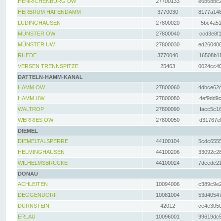
HENRICHENBURG UW
27700133
e6b68bc2
HERBRUM HAFENDAMM
3770030
8177a148
LÜDINGHAUSEN
27800020
f5bc4a51
MÜNSTER OW
27800040
ccd3e8f1
MÜNSTER UW
27800030
ed260406
RHEDE
3770040
16508b11
VERSEN TRENNSPITZE
25463
0024cc40
DATTELN-HAMM-KANAL
HAMM OW
27800060
4dbce62d
HAMM UW
27800080
4ef9dd9c
WALTROP
27800090
facc5c16
WERRIES OW
27800050
d31767ef
DIEMEL
DIEMELTALSPERRE
44100104
5cdc6555
HELMINGHAUSEN
44100206
33092c28
WILHELMSBRÜCKE
44100024
7deedc21
DONAU
ACHLEITEN
10094006
c389c9e2
DEGGENDORF
10081004
53d40547
DÜRNSTEIN
42012
ce4e3050
ERLAU
10096001
99619dc5