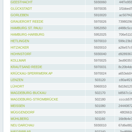
GEESTHACHT
5930060
44f7e955
GLÜCKSTADT
5970035
1f1bbed7
GORLEBEN
5910020
ac507f42
GRAUERORT REEDE
5970026
7398029b
HAMBURG ST. PAULI
5952050
d488c5cc
HAMBURG-HARBURG
5952025
706e5110
HETLINGEN
5970010
599c23b1
HITZACKER
5920010
a26e57c9
HOHNSTORF
5930040
d9289367
KOLLMAR
5970025
3ed90357
KRAUTSAND REEDE
5970031
8c20b4dc
KRÜCKAU-SPERRWERK AP
5970024
a653eb04
LENZEN
503120
c80a4f21
LÜHORT
5960010
8d18d129
MAGDEBURG-BUCKAU
502170
b8567c1e
MAGDEBURG-STROMBRÜCKE
502180
ccccb57f
MEISSEN
501080
24440872
MÜGGENDORF
503070
48f2661f
MÜHLBERG
501160
16b9b4e7
NEU DARCHAU
5930010
67d6e882
NIEGRIPP AP
502240
3adf88fd