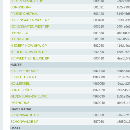
BERLIN-SPANDAU UP
580310
2c68509c
BORGSDORF
581591
1b2e2996
FRIEDRICHSTHAL
603420
314945d6
HOHENSAATEN WEST AP
603400
99309d3e
HOHENSAATEN WEST BP
603310
3404a6e5
LEHNITZ OP
581580
c8a1cf0a
LEHNITZ UP
581590
5bb1f56d
NIEDERFINOW SHW OP
692080
414dd4ee
NIEDERFINOW SHW UP
692090
4eec6b25
SCHWEDT SCHLEUSE BP
603410
4ee515f9
HUNTE
BUTTELERHÖRNE
4960060
b3d88ca6
ELSFLETH OHRT
4960080
531da758
HOLLERSIEL
4960050
2eacef2f
HUNTEBRÜCK
4960070
2e1d458b
OLDENBURG-DRIELAKE
4960030
1b51e55e
REITHÖRNE
4960040
c9df61c4
HAVELKANAL
SCHÖNWALDE OP
587050
d8ef9f21
SCHÖNWALDE UP
587060
b6650b13
IJSSEL