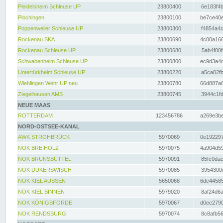
Pleidelsheim Schleuse UP
23800400
6e183f4b
Plochingen
23800100
be7ce40e
Poppenweiler Schleuse UP
23800300
f4854a4c
Rockenau SKA
23800690
4c00a166
Rockenau Schleuse UP
23800680
5ab4f00f
Schwabenheim Schleuse UP
23800800
ec9d3a4d
Untertürkheim Schleuse UP
23800220
a5ca02fb
Wieblingen Wehr UP neu
23800780
66d887a6
Ziegelhausen AMS
23800745
3944c1fd
NEUE MAAS
ROTTERDAM
123456786
a269e3be
NORD-OSTSEE-KANAL
AWK STROHBRÜCK
5970069
0e192297
NOK BREIHOLZ
5970075
4a904d59
NOK BRUNSBÜTTEL
5970091
85fc0dac
NOK DÜKERSWISCH
5970085
3954300d
NOK KIEL AUSSEN
5650068
6dc44585
NOK KIEL BINNEN
5979020
8af24d6a
NOK KÖNIGSFÖRDE
5970067
d0ec2790
NOK RENDSBURG
5970074
8c8afb56