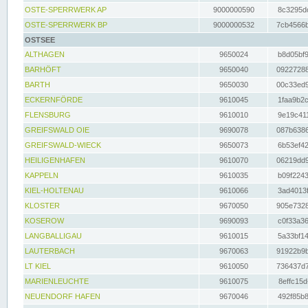
OSTE-SPERRWERK AP
9000000590
8c3295dc
OSTE-SPERRWERK BP
9000000532
7cb4566b
OSTSEE
ALTHAGEN
9650024
b8d05bf9
BARHÖFT
9650040
09227288
BARTH
9650030
00c33ed9
ECKERNFÖRDE
9610045
1faa9b2c
FLENSBURG
9610010
9e19c411
GREIFSWALD OIE
9690078
087b6386
GREIFSWALD-WIECK
9650073
6b53ef42
HEILIGENHAFEN
9610070
06219dd9
KAPPELN
9610035
b09f2243
KIEL-HOLTENAU
9610066
3ad4013f
KLOSTER
9670050
905e7328
KOSEROW
9690093
c0f33a36
LANGBALLIGAU
9610015
5a33bf14
LAUTERBACH
9670063
91922b9b
LT KIEL
9610050
736437d7
MARIENLEUCHTE
9610075
8effc15d
NEUENDORF HAFEN
9670046
492f85b8