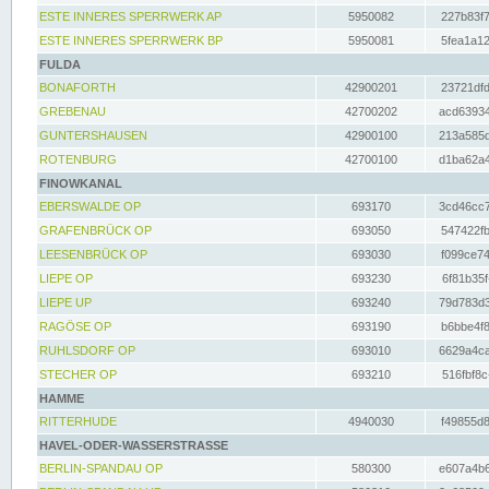
ESTE INNERES SPERRWERK AP
5950082
227b83f7
ESTE INNERES SPERRWERK BP
5950081
5fea1a12
FULDA
BONAFORTH
42900201
23721dfd
GREBENAU
42700202
acd63934
GUNTERSHAUSEN
42900100
213a585d
ROTENBURG
42700100
d1ba62a4
FINOWKANAL
EBERSWALDE OP
693170
3cd46cc7
GRAFENBRÜCK OP
693050
547422fb
LEESENBRÜCK OP
693030
f099ce74
LIEPE OP
693230
6f81b35f
LIEPE UP
693240
79d783d3
RAGÖSE OP
693190
b6bbe4f8
RUHLSDORF OP
693010
6629a4ca
STECHER OP
693210
516fbf8c
HAMME
RITTERHUDE
4940030
f49855d8
HAVEL-ODER-WASSERSTRASSE
BERLIN-SPANDAU OP
580300
e607a4b6