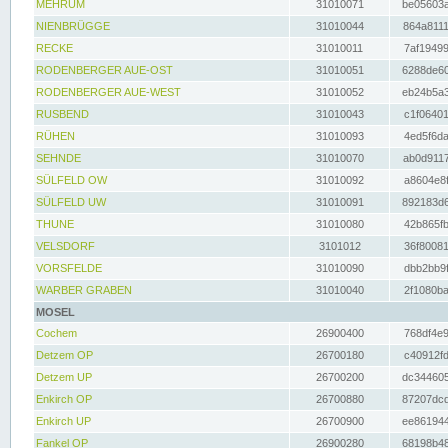
MEHRUM
31010071
be05603a
NIENBRÜGGE
31010044
864a8111
RECKE
31010011
7af19499
RODENBERGER AUE-OST
31010051
6288de60
RODENBERGER AUE-WEST
31010052
eb24b5a3
RUSBEND
31010043
c1f06401
RÜHEN
31010093
4ed5f6da
SEHNDE
31010070
ab0d9117
SÜLFELD OW
31010092
a8604e8f
SÜLFELD UW
31010091
892183d6
THUNE
31010080
42b865fb
VELSDORF
3101012
36f80081
VORSFELDE
31010090
dbb2bb9f
WARBER GRABEN
31010040
2f1080ba
MOSEL
Cochem
26900400
768df4e9
Detzem OP
26700180
c40912fd
Detzem UP
26700200
dc344605
Enkirch OP
26700880
87207dcd
Enkirch UP
26700900
ee861944
Fankel OP
26900280
68198b48