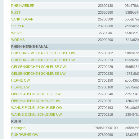
RHEINWEILER
23300130
06b978dd
RUST
23300580
5389b878
SANKT GOAR
25700300
550eb7e9
SPEYER
23700600
2cb8ae5b
WESEL
2770040
f33c3cc9
WORMS
23900200
844a620f
RHEIN-HERNE-KANAL
DUISBURG-MEIDERICH SCHLEUSE OW
27700262
f18e81da
DUISBURG-MEIDERICH SCHLEUSE UW
27700273
48780245
GELSENKIRCHEN SCHLEUSE OW
27700229
5b9f8134
GELSENKIRCHEN SCHLEUSE UW
27700230
427318d0
HERNE OW
27700150
ac6c4362
HERNE UW
27700160
b9975ea1
OBERHAUSEN SCHLEUSE OW
27700240
e251f943
OBERHAUSEN SCHLEUSE UW
27700251
12f63015
WANNE EICKEL SCHLEUSE OW
27700193
05ca0e33
WANNE EICKEL SCHLEUSE UW
27700218
23045f8b
RUHR
Hattingen
2769510000100
c0594fb5
RUHRWEHR OW
27600090
12a3037f