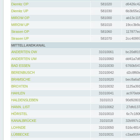
Diemitz OP
581020
d6426c42
Diemitz UP
581030
6b3b55e2
MIROW OP
581000
ab13c115
MIROW UP
581010
19cc3b9a
Strasen OP
581060
117877ec
Strasen UP
581070
2cc40997
MITTELLANDKANAL
ANDERTEN OW
31010061
bc20d819
ANDERTEN UW
31010060
dd41a7d6
BAD ESSEN
31010030
6760b547
BERENBUSCH
31010042
d2c8f60e
BRAMSCHE
31010020
bec8a6a5
BROXTEN
31010032
1125a391
HAHLEN
31010041
ac970eb0
HALDENSLEBEN
3101013
90d92801
HANN. LIST
31010062
27dfd137
HÖRSTEL
31010010
6c7c180f
KANALBRÜCKE
3101018
32b997c2
LOHNDE
31010050
516c4814
LÜBBECKE
31010031
c2aa9164