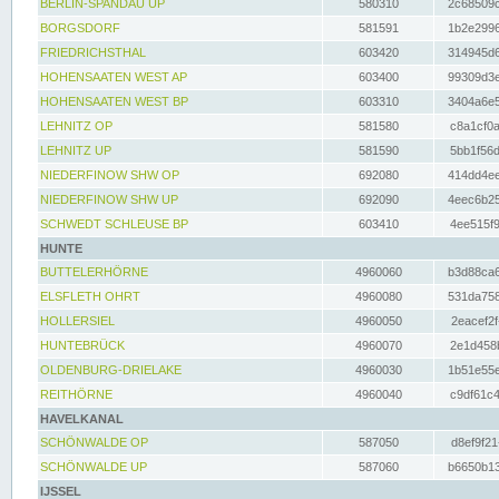
BERLIN-SPANDAU UP
580310
2c68509c
BORGSDORF
581591
1b2e2996
FRIEDRICHSTHAL
603420
314945d6
HOHENSAATEN WEST AP
603400
99309d3e
HOHENSAATEN WEST BP
603310
3404a6e5
LEHNITZ OP
581580
c8a1cf0a
LEHNITZ UP
581590
5bb1f56d
NIEDERFINOW SHW OP
692080
414dd4ee
NIEDERFINOW SHW UP
692090
4eec6b25
SCHWEDT SCHLEUSE BP
603410
4ee515f9
HUNTE
BUTTELERHÖRNE
4960060
b3d88ca6
ELSFLETH OHRT
4960080
531da758
HOLLERSIEL
4960050
2eacef2f
HUNTEBRÜCK
4960070
2e1d458b
OLDENBURG-DRIELAKE
4960030
1b51e55e
REITHÖRNE
4960040
c9df61c4
HAVELKANAL
SCHÖNWALDE OP
587050
d8ef9f21
SCHÖNWALDE UP
587060
b6650b13
IJSSEL