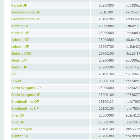
Fankel UP
26900300
583420a8
Grevenmacher OP
2610180
6e72bebf
Grevenmacher UP
26100200
69308142
Koblenz OP
26900880
3f64ff08
Koblenz UP
26900900
9dbcac54
Lehmen OP
26900680
d0abe01a
Lehmen UP
26900700
dc1bb420
Mehring AMS
26700100
4c1b6f17
Müden OP
26900480
a5c880a3
Müden UP
26900500
edc67ca3
Perl
26100100
c263ea53
Ruwer
26500150
abd34ee6
Sankt Aldegund OP
26900080
e4d6a271
Sankt Aldegund UP
26900100
20640279
Stadtbredimus OP
26100110
cceb7060
Stadtbredimus UP
26100130
dfdf753b
Trier OP
26500080
9d2b4126
Trier UP
26500100
3bec53ca
Wincheringen
26100140
bb5560fc
Wintrich OP
26700380
cb4789e4