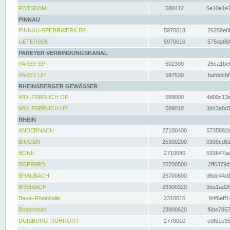
POTSDAM
580412
5e10e1e7
PINNAU
PINNAU-SPERRWERK BP
5970018
26259e8f
UETERSEN
5970016
575da86f
PAREYER VERBINDUNGSKANAL
PAREY EP
502300
25ca1bef
PAREY UP
587530
bafddcbf
RHEINSBERGER GEWÄSSER
WOLFSBRUCH OP
589000
4d00c13e
WOLFSBRUCH UP
589010
3d43a8d7
RHEIN
ANDERNACH
27100400
5735892a
BINGEN
25300200
0309cd61
BONN
2710080
593647aa
BOPPARD
25700500
2ff6379d
BRAUBACH
25700600
d6dc44d1
BREISACH
23300320
9da1ad2b
Basel-Rheinhalle
2310010
94f6eff1
Bodenheim
23900620
f6be7857
DUISBURG-RUHRORT
2770010
c0f51e35