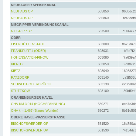
NEUHAUSER SPEISEKANAL
NEUHAUS OP
585850
963bdc26
NEUHAUS UP
585860
bf48cefd
NIEGRIPPER VERBINDUNGSKANAL
NIEGRIPP BP
587500
e506460f
ODER
EISENHÜTTENSTADT
603000
8675aa70
FRANKFURT1 (ODER)
603031
bffdf7f2
HOHENSAATEN-FINOW
603080
f7a639a4
KIENITZ
603050
6298a8f9
KIETZ
603040
16258271
RATZDORF
603140
ca3f535b
SCHWEDT-ODERBRÜCKE
603130
e28babaa
STÜTZKOW
603100
30bff0df
ORANIENBURGER HAVEL
OHV KM 3.014 (HOCHSPANNUNG)
580271
eea7e3dc
OHv km 1.467 (Blaues Wunder)
580272
8b51c505
OBERE HAVEL-WASSERSTRASSE
BISCHOFSWERDER OP
581520
16a780aa
BISCHOFSWERDER UP
581530
74134dc6