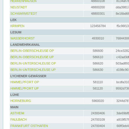
HERRENHAUSEN
48800108
8134af78
NEUSTADT
48800200
dda39817
SCHWARMSTEDT
48800301
8e16bd66
LEK
KRIMPEN
123456784
f5c96f13
LESUM
WASSERHORST
4930010
76844306
LANDWEHRKANAL
BERLIN-OBERSCHLEUSE OP
586600
24ce3282
BERLIN-OBERSCHLEUSE UP
586610
c42ad3df
BERLIN-UNTERSCHLEUSE OP
586620
503ad891
BERLIN-UNTERSCHLEUSE UP
586630
d198c901
LYCHENER GEWÄSSER
HIMMELPFORT OP
581110
bcdfa310
HIMMELPFORT UP
581120
9592d736
LÜHE
HORNEBURG
5960020
3244d787
MAIN
ASTHEIM
24300406
3de69bf8
FAULBACH
24700109
a919f57f
FRANKFURT OSTHAFEN
24700404
66ff3eb4