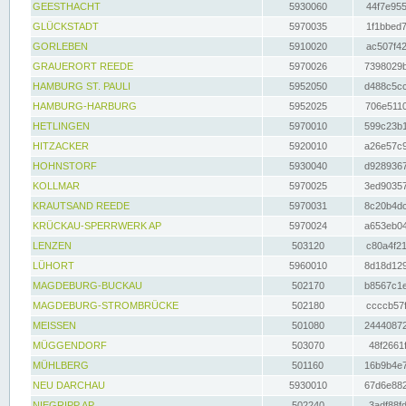
GEESTHACHT
5930060
44f7e955
GLÜCKSTADT
5970035
1f1bbed7
GORLEBEN
5910020
ac507f42
GRAUERORT REEDE
5970026
7398029b
HAMBURG ST. PAULI
5952050
d488c5cc
HAMBURG-HARBURG
5952025
706e5110
HETLINGEN
5970010
599c23b1
HITZACKER
5920010
a26e57c9
HOHNSTORF
5930040
d9289367
KOLLMAR
5970025
3ed90357
KRAUTSAND REEDE
5970031
8c20b4dc
KRÜCKAU-SPERRWERK AP
5970024
a653eb04
LENZEN
503120
c80a4f21
LÜHORT
5960010
8d18d129
MAGDEBURG-BUCKAU
502170
b8567c1e
MAGDEBURG-STROMBRÜCKE
502180
ccccb57f
MEISSEN
501080
24440872
MÜGGENDORF
503070
48f2661f
MÜHLBERG
501160
16b9b4e7
NEU DARCHAU
5930010
67d6e882
NIEGRIPP AP
502240
3adf88fd