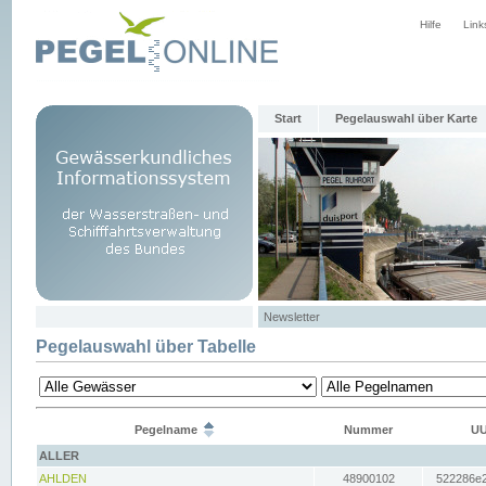
Hilfe
Link
Start
Pegelauswahl über Karte
Newsletter
Pegelauswahl über Tabelle
Pegelname
Nummer
UU
ALLER
AHLDEN
48900102
522286e2