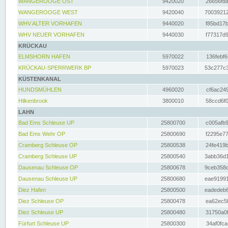
WANGEROOGE OST
9420020
26656fda
WANGEROOGE WEST
9420040
70039212
WHV ALTER VORHAFEN
9440020
f85bd17b
WHV NEUER VORHAFEN
9440030
f77317d9
KRÜCKAU
ELMSHORN HAFEN
5970022
136febf6
KRÜCKAU-SPERRWERK BP
5970023
53c277c3
KÜSTENKANAL
HUNDSMÜHLEN
4960020
cf6ac249
Hilkenbrook
3800010
58ccd6f0
LAHN
Bad Ems Schleuse UP
25800700
c005afb9
Bad Ems Wehr OP
25800690
f2295e77
Cramberg Schleuse OP
25800538
24fe419b
Cramberg Schleuse UP
25800540
3abb36d1
Dausenau Schleuse OP
25800678
9ceb358c
Dausenau Schleuse UP
25800680
eae91991
Diez Hafen
25800500
eadedeb6
Diez Schleuse OP
25800478
ea62ec5f
Diez Schleuse UP
25800480
31750a0f
Fürfurt Schleuse UP
25800300
34af0fca