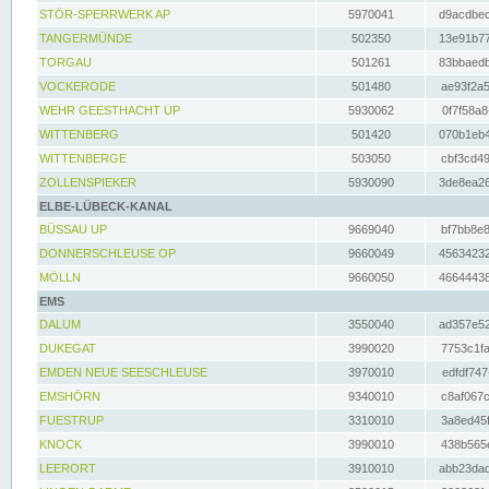
STÖR-SPERRWERK AP
5970041
d9acdbec
TANGERMÜNDE
502350
13e91b77
TORGAU
501261
83bbaedb
VOCKERODE
501480
ae93f2a5
WEHR GEESTHACHT UP
5930062
0f7f58a8
WITTENBERG
501420
070b1eb4
WITTENBERGE
503050
cbf3cd49
ZOLLENSPIEKER
5930090
3de8ea26
ELBE-LÜBECK-KANAL
BÜSSAU UP
9669040
bf7bb8e8
DONNERSCHLEUSE OP
9660049
45634232
MÖLLN
9660050
46644438
EMS
DALUM
3550040
ad357e52
DUKEGAT
3990020
7753c1fa
EMDEN NEUE SEESCHLEUSE
3970010
edfdf747
EMSHÖRN
9340010
c8af067c
FUESTRUP
3310010
3a8ed45f
KNOCK
3990010
438b565e
LEERORT
3910010
abb23dad