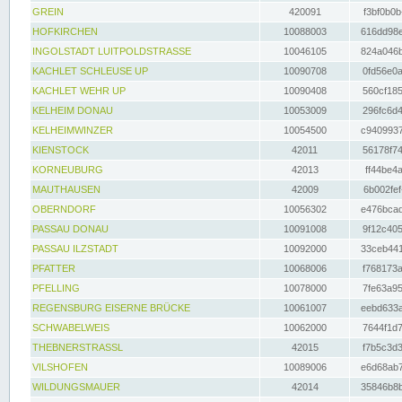
GREIN
420091
f3bf0b0b
HOFKIRCHEN
10088003
616dd98e
INGOLSTADT LUITPOLDSTRASSE
10046105
824a046b
KACHLET SCHLEUSE UP
10090708
0fd56e0a
KACHLET WEHR UP
10090408
560cf185
KELHEIM DONAU
10053009
296fc6d4
KELHEIMWINZER
10054500
c9409937
KIENSTOCK
42011
56178f74
KORNEUBURG
42013
ff44be4a
MAUTHAUSEN
42009
6b002fef
OBERNDORF
10056302
e476bcad
PASSAU DONAU
10091008
9f12c405
PASSAU ILZSTADT
10092000
33ceb441
PFATTER
10068006
f768173a
PFELLING
10078000
7fe63a95
REGENSBURG EISERNE BRÜCKE
10061007
eebd633a
SCHWABELWEIS
10062000
7644f1d7
THEBNERSTRASSL
42015
f7b5c3d3
VILSHOFEN
10089006
e6d68ab7
WILDUNGSMAUER
42014
35846b8b