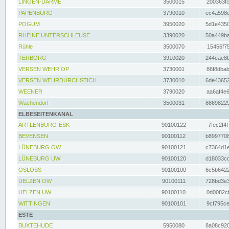
LINGEN-DARME
3500015
200363fc
PAPENBURG
3790010
ec4a598d
POGUM
3950020
5d1e4350
RHEINE UNTERSCHLEUSE
3390020
50a449ba
Rühle
3500070
15456f75
TERBORG
3910020
244cae8b
VERSEN WEHR OP
3730001
86f8dbab
VERSEN WEHRDURCHSTICH
3730010
6de43652
WEENER
3790020
aa6af4e6
Wachendorf
3500031
88698229
ELBESEITENKANAL
ARTLENBURG-ESK
90100122
7fec2f4f
BEVENSEN
90100112
b8997708
LÜNEBURG OW
90100121
c7364d1e
LÜNEBURG UW
90100120
d18033cd
OSLOSS
90100100
6c5b6422
UELZEN OW
90100111
728bd3e3
UELZEN UW
90100110
0d0082cf
WITTINGEN
90100101
9cf795ce
ESTE
BUXTEHUDE
5950080
8a08c920