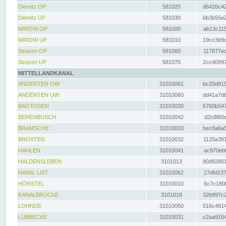
Diemitz OP
581020
d6426c42
Diemitz UP
581030
6b3b55e2
MIROW OP
581000
ab13c115
MIROW UP
581010
19cc3b9a
Strasen OP
581060
117877ec
Strasen UP
581070
2cc40997
MITTELLANDKANAL
ANDERTEN OW
31010061
bc20d819
ANDERTEN UW
31010060
dd41a7d6
BAD ESSEN
31010030
6760b547
BERENBUSCH
31010042
d2c8f60e
BRAMSCHE
31010020
bec8a6a5
BROXTEN
31010032
1125a391
HAHLEN
31010041
ac970eb0
HALDENSLEBEN
3101013
90d92801
HANN. LIST
31010062
27dfd137
HÖRSTEL
31010010
6c7c180f
KANALBRÜCKE
3101018
32b997c2
LOHNDE
31010050
516c4814
LÜBBECKE
31010031
c2aa9164