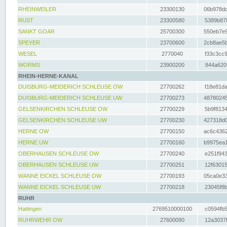
RHEINWEILER
23300130
06b978dd
RUST
23300580
5389b878
SANKT GOAR
25700300
550eb7e9
SPEYER
23700600
2cb8ae5b
WESEL
2770040
f33c3cc9
WORMS
23900200
844a620f
RHEIN-HERNE-KANAL
DUISBURG-MEIDERICH SCHLEUSE OW
27700262
f18e81da
DUISBURG-MEIDERICH SCHLEUSE UW
27700273
48780245
GELSENKIRCHEN SCHLEUSE OW
27700229
5b9f8134
GELSENKIRCHEN SCHLEUSE UW
27700230
427318d0
HERNE OW
27700150
ac6c4362
HERNE UW
27700160
b9975ea1
OBERHAUSEN SCHLEUSE OW
27700240
e251f943
OBERHAUSEN SCHLEUSE UW
27700251
12f63015
WANNE EICKEL SCHLEUSE OW
27700193
05ca0e33
WANNE EICKEL SCHLEUSE UW
27700218
23045f8b
RUHR
Hattingen
2769510000100
c0594fb5
RUHRWEHR OW
27600090
12a3037f