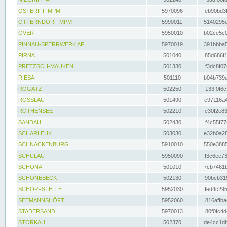
OSTERIFF MPM
5970096
eb90bd3f
OTTERNDORF MPM
5990011
5140295e
OVER
5950010
b02ce5c0
PINNAU-SPERRWERK AP
5970019
391bbba5
PIRNA
501040
85d686f1
PRETZSCH-MAUKEN
501330
f3dc8f07
RIESA
501110
b04b739d
ROGÄTZ
502250
133f0f6c
ROSSLAU
501490
e97116a4
ROTHENSEE
502210
e30f2e83
SANDAU
502430
f4c55f77
SCHARLEUK
503030
e32b0a28
SCHNACKENBURG
5910010
550e3885
SCHULAU
5950090
f3c6ee73
SCHÖNA
501010
7cb7461b
SCHÖNEBECK
502130
90bcb315
SCHÖPFSTELLE
5952030
fed4c295
SEEMANNSHÖFT
5952060
816affba
STADERSAND
5970013
80f0fc4d
STORKAU
502370
de4cc1db