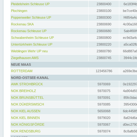
Pleidelsheim Schleuse UP
23800400
6e183f4b
Plochingen
23800100
be7ce40e
Poppenweiler Schleuse UP
23800300
f4854a4c
Rockenau SKA
23800690
4c00a166
Rockenau Schleuse UP
23800680
5ab4f00f
Schwabenheim Schleuse UP
23800800
ec9d3a4d
Untertürkheim Schleuse UP
23800220
a5ca02fb
Wieblingen Wehr UP neu
23800780
66d887a6
Ziegelhausen AMS
23800745
3944c1fd
NEUE MAAS
ROTTERDAM
123456786
a269e3be
NORD-OSTSEE-KANAL
AWK STROHBRÜCK
5970069
0e192297
NOK BREIHOLZ
5970075
4a904d59
NOK BRUNSBÜTTEL
5970091
85fc0dac
NOK DÜKERSWISCH
5970085
3954300d
NOK KIEL AUSSEN
5650068
6dc44585
NOK KIEL BINNEN
5979020
8af24d6a
NOK KÖNIGSFÖRDE
5970067
d0ec2790
NOK RENDSBURG
5970074
8c8afb56