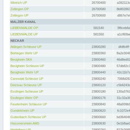
Wintrich UP
26700400
a392113c
Zeltingen OP
26700580
8b802863
Zeltingen UP
26700600
d867e7e9
MALZER KANAL
LIEBENWALDE OP
581540
3f8ceb6d
LIEBENWALDE UP
581550
a1cf60be
NECKAR
Aldingen Schleuse UP
23800280
dfdfb4ff
Beihingen Wehr UP
23800360
8a2e3048
Besigheim SKA
23800460
46d8ed02
Besigheim Schleuse UP
23800480
57db82c7
Besigheim Wehr UP
23800440
42c11b7a
Cannstatt Schleuse UP
23800240
7068d262
Deizisau Schleuse UP
23800120
c5b6243d
Esslingen Schleuse UP
23800180
130a3761
Esslingen Wehr OP
23800176
31c32a38
Feudenheim Schleuse UP
23800840
48a939b9
Gundelsheim UP
23800620
fc1072e4
Guttenbach Schleuse UP
23800660
bd36404b
Hassmersheim AMS
23800630
0e1b8ae0
Heidelberg UP
23800760
827b2685