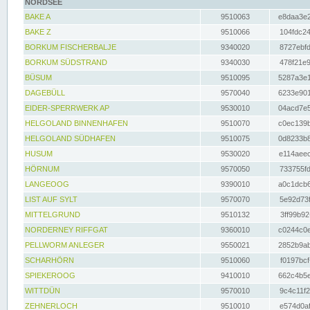
NORDSEE
BAKE A
9510063
e8daa3e2
BAKE Z
9510066
104fdc24
BORKUM FISCHERBALJE
9340020
8727ebfd
BORKUM SÜDSTRAND
9340030
478f21e9
BÜSUM
9510095
5287a3e1
DAGEBÜLL
9570040
6233e901
EIDER-SPERRWERK AP
9530010
04acd7e5
HELGOLAND BINNENHAFEN
9510070
c0ec139b
HELGOLAND SÜDHAFEN
9510075
0d8233b8
HUSUM
9530020
e114aeec
HÖRNUM
9570050
733755fd
LANGEOOG
9390010
a0c1dcb6
LIST AUF SYLT
9570070
5e92d73f
MITTELGRUND
9510132
3ff99b92
NORDERNEY RIFFGAT
9360010
c0244c0e
PELLWORM ANLEGER
9550021
2852b9ab
SCHARHÖRN
9510060
f0197bcf
SPIEKEROOG
9410010
662c4b5e
WITTDÜN
9570010
9c4c11f2
ZEHNERLOCH
9510010
e574d0af