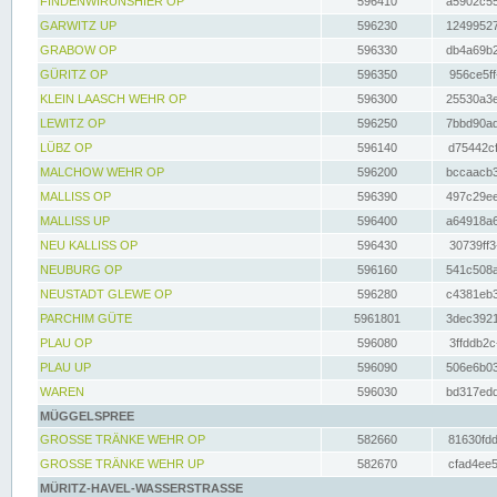
FINDENWIRUNSHIER OP
596410
a5902c55
GARWITZ UP
596230
12499527
GRABOW OP
596330
db4a69b2
GÜRITZ OP
596350
956ce5ff
KLEIN LAASCH WEHR OP
596300
25530a3e
LEWITZ OP
596250
7bbd90ad
LÜBZ OP
596140
d75442cf
MALCHOW WEHR OP
596200
bccaacb3
MALLISS OP
596390
497c29ee
MALLISS UP
596400
a64918a6
NEU KALLISS OP
596430
30739ff3
NEUBURG OP
596160
541c508a
NEUSTADT GLEWE OP
596280
c4381eb3
PARCHIM GÜTE
5961801
3dec3921
PLAU OP
596080
3ffddb2c
PLAU UP
596090
506e6b03
WAREN
596030
bd317edd
MÜGGELSPREE
GROSSE TRÄNKE WEHR OP
582660
81630fdd
GROSSE TRÄNKE WEHR UP
582670
cfad4ee5
MÜRITZ-HAVEL-WASSERSTRASSE