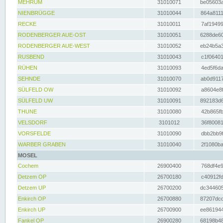
MEHRUM
31010071
be05603a
NIENBRÜGGE
31010044
864a8111
RECKE
31010011
7af19499
RODENBERGER AUE-OST
31010051
6288de60
RODENBERGER AUE-WEST
31010052
eb24b5a3
RUSBEND
31010043
c1f06401
RÜHEN
31010093
4ed5f6da
SEHNDE
31010070
ab0d9117
SÜLFELD OW
31010092
a8604e8f
SÜLFELD UW
31010091
892183d6
THUNE
31010080
42b865fb
VELSDORF
3101012
36f80081
VORSFELDE
31010090
dbb2bb9f
WARBER GRABEN
31010040
2f1080ba
MOSEL
Cochem
26900400
768df4e9
Detzem OP
26700180
c40912fd
Detzem UP
26700200
dc344605
Enkirch OP
26700880
87207dcd
Enkirch UP
26700900
ee861944
Fankel OP
26900280
68198b48