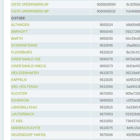
OSTE-SPERRWERK AP
9000000590
8c3295dc
OSTE-SPERRWERK BP
9000000532
7cb4566b
OSTSEE
ALTHAGEN
9650024
b8d05bf9
BARHÖFT
9650040
09227288
BARTH
9650030
00c33ed9
ECKERNFÖRDE
9610045
1faa9b2c
FLENSBURG
9610010
9e19c411
GREIFSWALD OIE
9690078
087b6386
GREIFSWALD-WIECK
9650073
6b53ef42
HEILIGENHAFEN
9610070
06219dd9
KAPPELN
9610035
b09f2243
KIEL-HOLTENAU
9610066
3ad4013f
KLOSTER
9670050
905e7328
KOSEROW
9690093
c0f33a36
LANGBALLIGAU
9610015
5a33bf14
LAUTERBACH
9670063
91922b9b
LT KIEL
9610050
736437d7
MARIENLEUCHTE
9610075
8effc15d
NEUENDORF HAFEN
9670046
492f85b8