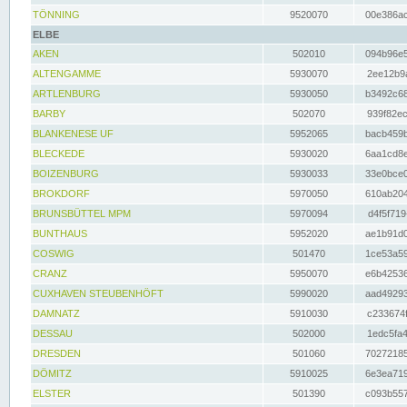
TÖNNING
9520070
00e386ac
ELBE
AKEN
502010
094b96e5
ALTENGAMME
5930070
2ee12b9a
ARTLENBURG
5930050
b3492c68
BARBY
502070
939f82ec
BLANKENESE UF
5952065
bacb459b
BLECKEDE
5930020
6aa1cd8e
BOIZENBURG
5930033
33e0bce0
BROKDORF
5970050
610ab204
BRUNSBÜTTEL MPM
5970094
d4f5f719
BUNTHAUS
5952020
ae1b91d0
COSWIG
501470
1ce53a59
CRANZ
5950070
e6b42536
CUXHAVEN STEUBENHÖFT
5990020
aad49293
DAMNATZ
5910030
c233674f
DESSAU
502000
1edc5fa4
DRESDEN
501060
70272185
DÖMITZ
5910025
6e3ea719
ELSTER
501390
c093b557