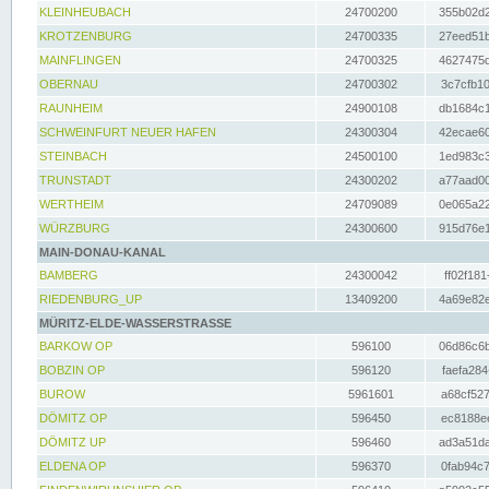
KLEINHEUBACH
24700200
355b02d2
KROTZENBURG
24700335
27eed51b
MAINFLINGEN
24700325
4627475d
OBERNAU
24700302
3c7cfb10
RAUNHEIM
24900108
db1684c1
SCHWEINFURT NEUER HAFEN
24300304
42ecae60
STEINBACH
24500100
1ed983c3
TRUNSTADT
24300202
a77aad00
WERTHEIM
24709089
0e065a22
WÜRZBURG
24300600
915d76e1
MAIN-DONAU-KANAL
BAMBERG
24300042
ff02f181
RIEDENBURG_UP
13409200
4a69e82e
MÜRITZ-ELDE-WASSERSTRASSE
BARKOW OP
596100
06d86c6b
BOBZIN OP
596120
faefa284
BUROW
5961601
a68cf527
DÖMITZ OP
596450
ec8188ee
DÖMITZ UP
596460
ad3a51da
ELDENA OP
596370
0fab94c7