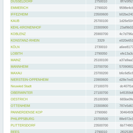
DÜSSELDORF
2750010
8f7e5f92
EMMERICH
2790020
9598e4cb
IFFEZHEIM
23500600
b02be240
KAUB
25700100
1d26e504
KEHL-KRONENHOF
23300900
23af9b02
KOBLENZ
25900700
4c7d796a
KONSTANZ-RHEIN
3329
e020e651
KÖLN
2730010
a6ee8177
LOBITH
2790050
efe13a3d
MAINZ
25100100
a37a9aa3
MANNHEIM
23700700
57090802
MAXAU
23700200
b6c6d5c8
NIERSTEIN-OPPENHEIM
23900600
d28e7ed1
Neuwied Stadt
27100370
dc407f1e
OBERWINTER
27100700
b45359df
OESTRICH
25100300
665be0fe
OTTENHEIM
23300800
787e5d63
PANNERDENSE KOP
2790060
3046493f
PHILIPPSBURG
23700500
88e972e1
PLITTERSDORF
23500700
6b774802
REES
2790010
2f025389