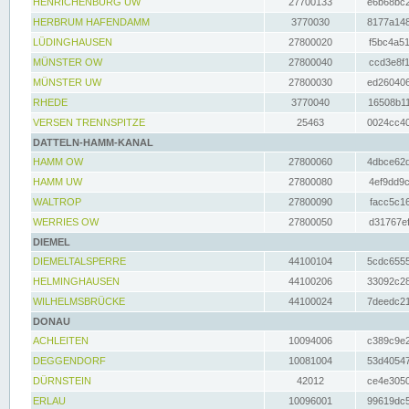
HENRICHENBURG UW
27700133
e6b68bc2
HERBRUM HAFENDAMM
3770030
8177a148
LÜDINGHAUSEN
27800020
f5bc4a51
MÜNSTER OW
27800040
ccd3e8f1
MÜNSTER UW
27800030
ed260406
RHEDE
3770040
16508b11
VERSEN TRENNSPITZE
25463
0024cc40
DATTELN-HAMM-KANAL
HAMM OW
27800060
4dbce62d
HAMM UW
27800080
4ef9dd9c
WALTROP
27800090
facc5c16
WERRIES OW
27800050
d31767ef
DIEMEL
DIEMELTALSPERRE
44100104
5cdc6555
HELMINGHAUSEN
44100206
33092c28
WILHELMSBRÜCKE
44100024
7deedc21
DONAU
ACHLEITEN
10094006
c389c9e2
DEGGENDORF
10081004
53d40547
DÜRNSTEIN
42012
ce4e3050
ERLAU
10096001
99619dc5