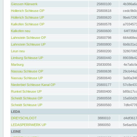
Giessen Klärwerk
25800100
4b386a6a
Hollerich Schleuse OP
25800618
cedc9b0c
Hollerich Schleuse UP
25800620
9beb7290
Kalkofen Schleuse OP
25800578
a7034573
Kalkofen neu
25800600
64f735fd
Lahnstein Schleuse OP
25800798
664d68ea
Lahnstein Schleuse UP
25800800
6b6b31e2
Leun neu
25800200
32807065
Limburg Schleuse UP
25800440
89038b42
Marburg
25830056
4e7a6cfa
Nassau Schleuse OP
25800638
29cb44a2
Nassau Schleuse UP
25800640
3a90a346
Niederbiel Schleuse Kanal OP
25800177
57c8e437
Runkel Schleuse UP
25800400
b85b17cc
Scheidt Schleuse OP
25800558
15a50d2b
Scheidt Schleuse UP
25800560
7dfe4776
LEDA
DREYSCHLOOT
3880010
d4df3617
LEDASPERRWERK UP
3880050
5e6ae93a
LEINE