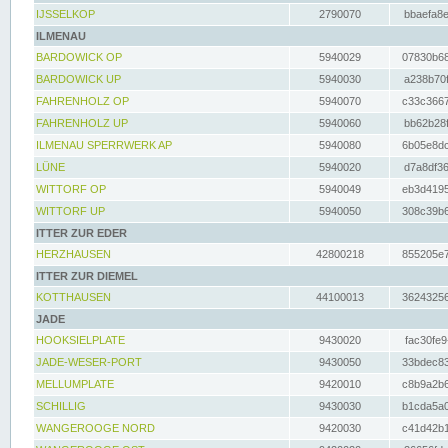
IJSSELKOP
2790070
bbaefa8e
ILMENAU
BARDOWICK OP
5940029
07830b68
BARDOWICK UP
5940030
a238b70f
FAHRENHOLZ OP
5940070
c33c3667
FAHRENHOLZ UP
5940060
bb62b28f
ILMENAU SPERRWERK AP
5940080
6b05e8dc
LÜNE
5940020
d7a8df36
WITTORF OP
5940049
eb3d4195
WITTORF UP
5940050
308c39b6
ITTER ZUR EDER
HERZHAUSEN
42800218
855205e7
ITTER ZUR DIEMEL
KOTTHAUSEN
44100013
36243256
JADE
HOOKSIELPLATE
9430020
fac30fe9
JADE-WESER-PORT
9430050
33bdec83
MELLUMPLATE
9420010
c8b9a2b6
SCHILLIG
9430030
b1cda5a0
WANGEROOGE NORD
9420030
c41d42b1