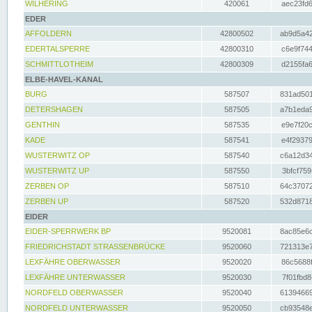
WILHERING
420061
aec23fd6
EDER
AFFOLDERN
42800502
ab9d5a42
EDERTALSPERRE
42800310
c6e9f744
SCHMITTLOTHEIM
42800309
d2155fa6
ELBE-HAVEL-KANAL
BURG
587507
831ad501
DETERSHAGEN
587505
a7b1eda9
GENTHIN
587535
e9e7f20c
KADE
587541
e4f29379
WUSTERWITZ OP
587540
c6a12d34
WUSTERWITZ UP
587550
3bfcf759
ZERBEN OP
587510
64c37072
ZERBEN UP
587520
532d8718
EIDER
EIDER-SPERRWERK BP
9520081
8ac85e6c
FRIEDRICHSTADT STRASSENBRÜCKE
9520060
721313e7
LEXFÄHRE OBERWASSER
9520020
86c5688f
LEXFÄHRE UNTERWASSER
9520030
7f01fbd8
NORDFELD OBERWASSER
9520040
61394669
NORDFELD UNTERWASSER
9520050
cb93548e