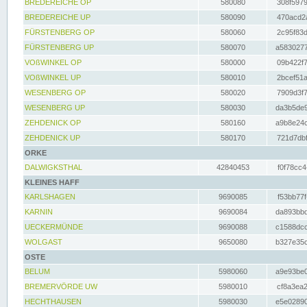
BREDEREICHE OP
580080
308f5979
BREDEREICHE UP
580090
470acd2a
FÜRSTENBERG OP
580060
2c95f83d
FÜRSTENBERG UP
580070
a5830277
VOßWINKEL OP
580000
09b422f7
VOßWINKEL UP
580010
2bcef51a
WESENBERG OP
580020
7909d3f7
WESENBERG UP
580030
da3b5de9
ZEHDENICK OP
580160
a9b8e24c
ZEHDENICK UP
580170
721d7dbf
ORKE
DALWIGKSTHAL
42840453
f0f78cc4
KLEINES HAFF
KARLSHAGEN
9690085
f53bb77f
KARNIN
9690084
da893bbd
UECKERMÜNDE
9690088
c1588dcc
WOLGAST
9650080
b327e35c
OSTE
BELUM
5980060
a9e93be0
BREMERVÖRDE UW
5980010
cf8a3ea2
HECHTHAUSEN
5980030
e5e02890