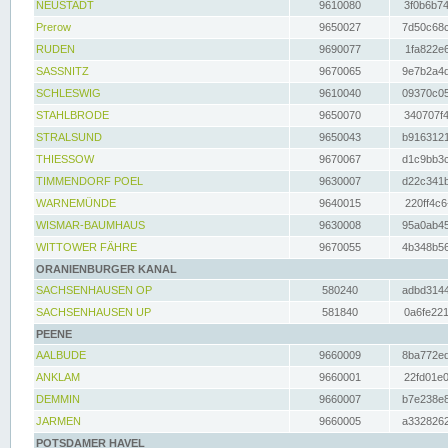
NEUSTADT
9610080
3f0b6b74
Prerow
9650027
7d50c68c
RUDEN
9690077
1fa822e6
SASSNITZ
9670065
9e7b2a4d
SCHLESWIG
9610040
09370c05
STAHLBRODE
9650070
340707f4
STRALSUND
9650043
b9163121
THIESSOW
9670067
d1c9bb3c
TIMMENDORF POEL
9630007
d22c341b
WARNEMÜNDE
9640015
220ff4c6
WISMAR-BAUMHAUS
9630008
95a0ab45
WITTOWER FÄHRE
9670055
4b348b56
ORANIENBURGER KANAL
SACHSENHAUSEN OP
580240
adbd3144
SACHSENHAUSEN UP
581840
0a6fe221
PEENE
AALBUDE
9660009
8ba772ed
ANKLAM
9660001
22fd01e0
DEMMIN
9660007
b7e238e8
JARMEN
9660005
a3328262
POTSDAMER HAVEL