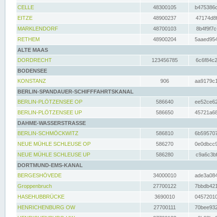
CELLE
48300105
b475386c
EITZE
48900237
47174d8f
MARKLENDORF
48700103
8b4f9f7c
RETHEM
48900204
5aaed954
ALTE MAAS
DORDRECHT
123456785
6c6f84c2
BODENSEE
KONSTANZ
906
aa9179c1
BERLIN-SPANDAUER-SCHIFFFAHRTSKANAL
BERLIN-PLÖTZENSEE OP
586640
ee52ce62
BERLIN-PLÖTZENSEE UP
586650
45721a68
DAHME-WASSERSTRASSE
BERLIN-SCHMÖCKWITZ
586810
6b595707
NEUE MÜHLE SCHLEUSE OP
586270
0e0dbcc9
NEUE MÜHLE SCHLEUSE UP
586280
c9a6c3bf
DORTMUND-EMS-KANAL
BERGESHÖVEDE
34000010
ade3a084
Groppenbruch
27700122
7bbdb421
HASEHUBBRÜCKE
3690010
04572010
HENRICHENBURG OW
27700111
70bee932