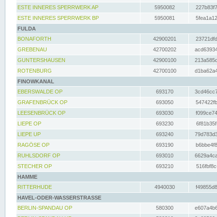
ESTE INNERES SPERRWERK AP
5950082
227b83f7
ESTE INNERES SPERRWERK BP
5950081
5fea1a12
FULDA
BONAFORTH
42900201
23721dfd
GREBENAU
42700202
acd63934
GUNTERSHAUSEN
42900100
213a585d
ROTENBURG
42700100
d1ba62a4
FINOWKANAL
EBERSWALDE OP
693170
3cd46cc7
GRAFENBRÜCK OP
693050
547422fb
LEESENBRÜCK OP
693030
f099ce74
LIEPE OP
693230
6f81b35f
LIEPE UP
693240
79d783d3
RAGÖSE OP
693190
b6bbe4f8
RUHLSDORF OP
693010
6629a4ca
STECHER OP
693210
516fbf8c
HAMME
RITTERHUDE
4940030
f49855d8
HAVEL-ODER-WASSERSTRASSE
BERLIN-SPANDAU OP
580300
e607a4b6