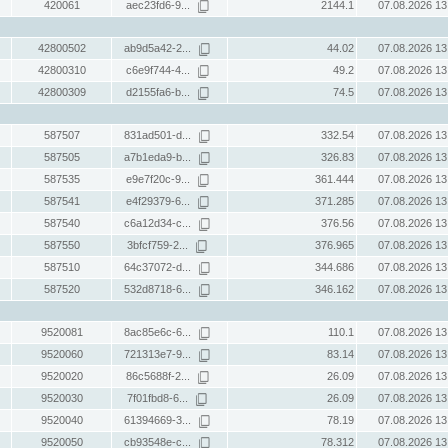
420061
aec23fd6-9...
2144.1
07.08.2026 13
42800502
ab9d5a42-2...
44.02
07.08.2026 13
42800310
c6e9f744-4...
49.2
07.08.2026 13
42800309
d2155fa6-b...
74.5
07.08.2026 13
587507
831ad501-d...
332.54
07.08.2026 13
587505
a7b1eda9-b...
326.83
07.08.2026 13
587535
e9e7f20c-9...
361.444
07.08.2026 13
587541
e4f29379-6...
371.285
07.08.2026 13
587540
c6a12d34-c...
376.56
07.08.2026 13
587550
3bfcf759-2...
376.965
07.08.2026 13
587510
64c37072-d...
344.686
07.08.2026 13
587520
532d8718-6...
346.162
07.08.2026 13
9520081
8ac85e6c-6...
110.1
07.08.2026 13
9520060
721313e7-9...
83.14
07.08.2026 13
9520020
86c5688f-2...
26.09
07.08.2026 13
9520030
7f01fbd8-6...
26.09
07.08.2026 13
9520040
61394669-3...
78.19
07.08.2026 13
9520050
cb93548e-c...
78.312
07.08.2026 13