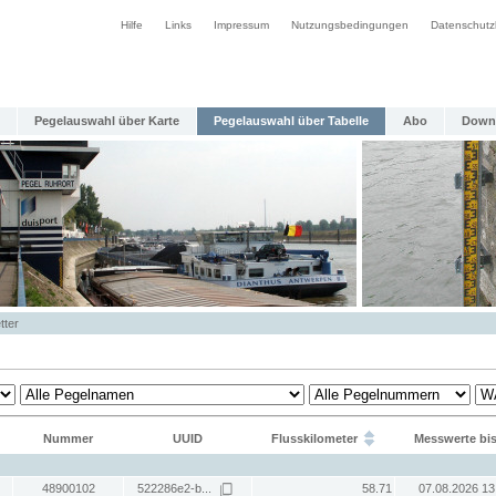
Hilfe
Links
Impressum
Nutzungsbedingungen
Datenschutz
Pegelauswahl über Karte
Pegelauswahl über Tabelle
Abo
Down
tter
Nummer
UUID
Flusskilometer
Messwerte bi
48900102
522286e2-b...
58.71
07.08.2026 13