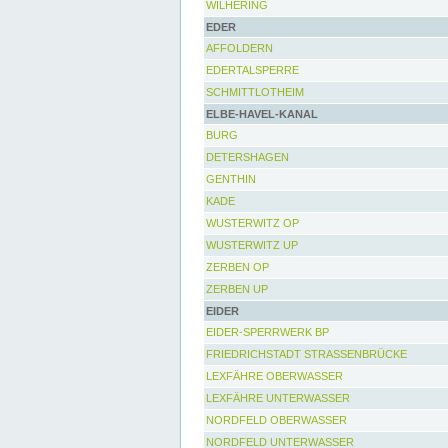
WILHERING
EDER
AFFOLDERN
EDERTALSPERRE
SCHMITTLOTHEIM
ELBE-HAVEL-KANAL
BURG
DETERSHAGEN
GENTHIN
KADE
WUSTERWITZ OP
WUSTERWITZ UP
ZERBEN OP
ZERBEN UP
EIDER
EIDER-SPERRWERK BP
FRIEDRICHSTADT STRASSENBRÜCKE
LEXFÄHRE OBERWASSER
LEXFÄHRE UNTERWASSER
NORDFELD OBERWASSER
NORDFELD UNTERWASSER