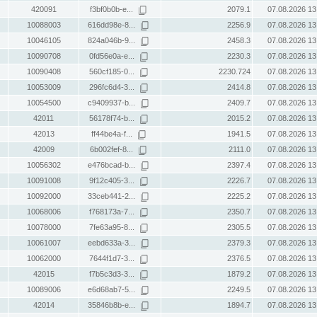
420091
f3bf0b0b-e...
2079.1
07.08.2026 13
10088003
616dd98e-8...
2256.9
07.08.2026 13
10046105
824a046b-9...
2458.3
07.08.2026 13
10090708
0fd56e0a-e...
2230.3
07.08.2026 13
10090408
560cf185-0...
2230.724
07.08.2026 13
10053009
296fc6d4-3...
2414.8
07.08.2026 13
10054500
c9409937-b...
2409.7
07.08.2026 13
42011
56178f74-b...
2015.2
07.08.2026 13
42013
ff44be4a-f...
1941.5
07.08.2026 13
42009
6b002fef-8...
2111.0
07.08.2026 13
10056302
e476bcad-b...
2397.4
07.08.2026 13
10091008
9f12c405-3...
2226.7
07.08.2026 13
10092000
33ceb441-2...
2225.2
07.08.2026 13
10068006
f768173a-7...
2350.7
07.08.2026 13
10078000
7fe63a95-8...
2305.5
07.08.2026 13
10061007
eebd633a-3...
2379.3
07.08.2026 13
10062000
7644f1d7-3...
2376.5
07.08.2026 13
42015
f7b5c3d3-3...
1879.2
07.08.2026 13
10089006
e6d68ab7-5...
2249.5
07.08.2026 13
42014
35846b8b-e...
1894.7
07.08.2026 13