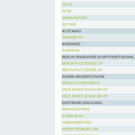
CELLE
EITZE
MARKLENDORF
RETHEM
ALTE MAAS
DORDRECHT
BODENSEE
KONSTANZ
BERLIN-SPANDAUER-SCHIFFFAHRTSKANAL
BERLIN-PLÖTZENSEE OP
BERLIN-PLÖTZENSEE UP
DAHME-WASSERSTRASSE
BERLIN-SCHMÖCKWITZ
NEUE MÜHLE SCHLEUSE OP
NEUE MÜHLE SCHLEUSE UP
DORTMUND-EMS-KANAL
BERGESHÖVEDE
Groppenbruch
HASEHUBBRÜCKE
HENRICHENBURG OW