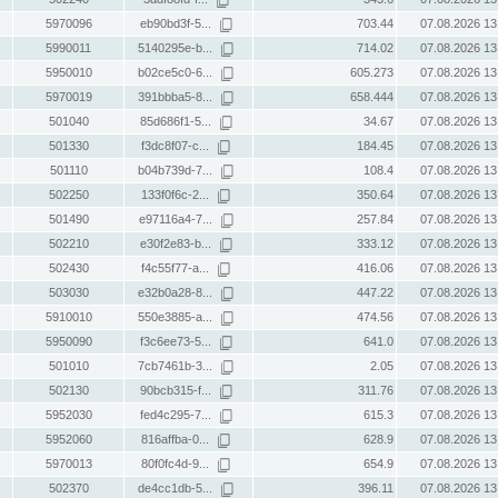
5970096
eb90bd3f-5...
703.44
07.08.2026 13
5990011
5140295e-b...
714.02
07.08.2026 13
5950010
b02ce5c0-6...
605.273
07.08.2026 13
5970019
391bbba5-8...
658.444
07.08.2026 13
501040
85d686f1-5...
34.67
07.08.2026 13
501330
f3dc8f07-c...
184.45
07.08.2026 13
501110
b04b739d-7...
108.4
07.08.2026 13
502250
133f0f6c-2...
350.64
07.08.2026 13
501490
e97116a4-7...
257.84
07.08.2026 13
502210
e30f2e83-b...
333.12
07.08.2026 13
502430
f4c55f77-a...
416.06
07.08.2026 13
503030
e32b0a28-8...
447.22
07.08.2026 13
5910010
550e3885-a...
474.56
07.08.2026 13
5950090
f3c6ee73-5...
641.0
07.08.2026 13
501010
7cb7461b-3...
2.05
07.08.2026 13
502130
90bcb315-f...
311.76
07.08.2026 13
5952030
fed4c295-7...
615.3
07.08.2026 13
5952060
816affba-0...
628.9
07.08.2026 13
5970013
80f0fc4d-9...
654.9
07.08.2026 13
502370
de4cc1db-5...
396.11
07.08.2026 13