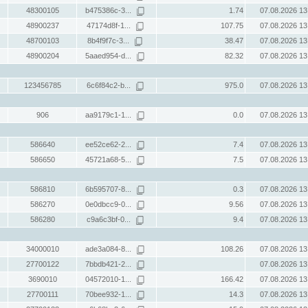
48300105
b475386c-3...
1.74
07.08.2026 13
48900237
47174d8f-1...
107.75
07.08.2026 13
48700103
8b4f9f7c-3...
38.47
07.08.2026 13
48900204
5aaed954-d...
82.32
07.08.2026 13
123456785
6c6f84c2-b...
975.0
07.08.2026 13
906
aa9179c1-1...
0.0
07.08.2026 13
586640
ee52ce62-2...
7.4
07.08.2026 13
586650
45721a68-5...
7.5
07.08.2026 13
586810
6b595707-8...
0.3
07.08.2026 13
586270
0e0dbcc9-0...
9.56
07.08.2026 13
586280
c9a6c3bf-0...
9.4
07.08.2026 13
34000010
ade3a084-8...
108.26
07.08.2026 13
27700122
7bbdb421-2...
07.08.2026 13
3690010
04572010-1...
166.42
07.08.2026 13
27700111
70bee932-1...
14.3
07.08.2026 13