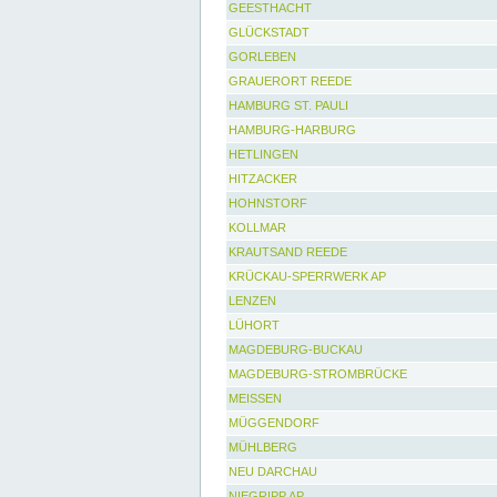
GEESTHACHT
GLÜCKSTADT
GORLEBEN
GRAUERORT REEDE
HAMBURG ST. PAULI
HAMBURG-HARBURG
HETLINGEN
HITZACKER
HOHNSTORF
KOLLMAR
KRAUTSAND REEDE
KRÜCKAU-SPERRWERK AP
LENZEN
LÜHORT
MAGDEBURG-BUCKAU
MAGDEBURG-STROMBRÜCKE
MEISSEN
MÜGGENDORF
MÜHLBERG
NEU DARCHAU
NIEGRIPP AP