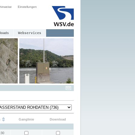
hinweise
Einstellungen
loads
Webservices
s
Ganglinie
Download
:30