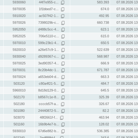
5930060
44f7e955-c...
583.393
07.08.2026 13
5970035
1f1bbed7-c...
674.0
07.08.2026 13
5910020
ac507f42-1...
492.95
07.08.2026 13
5970026
7398029b-c...
660.738
07.08.2026 13
5952050
d488c5cc-4...
623.1
07.08.2026 13
5952025
706e5110-c...
615.0
07.08.2026 13
5970010
599c23b1-4...
650.5
07.08.2026 13
5920010
a26e57c9-1...
522.639
07.08.2026 13
5930040
d9289367-c...
568.987
07.08.2026 13
5970025
3ed90357-4...
666.9
07.08.2026 13
5970031
8c20b4dc-1...
671.787
07.08.2026 13
5970024
a653eb04-d...
663.3
07.08.2026 13
503120
c80a4f21-5...
484.7
07.08.2026 13
5960010
8d18d129-0...
645.5
07.08.2026 13
502170
b8567c1e-8...
325.39
07.08.2026 13
502180
ccccb57f-a...
326.67
07.08.2026 13
501080
24440872-5...
82.2
07.08.2026 13
503070
48f2661f-f...
463.94
07.08.2026 13
501160
16b9b4e7-b...
128.02
07.08.2026 13
5930010
67d6e882-b...
536.385
07.08.2026 13
502240
3adf88fd-f...
343.6
07.08.2026 13