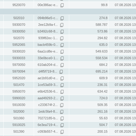
9520070
00e386ac-e...
99.8
07.08.2026 13
502010
094b96e5-c...
274.8
07.08.2026 13
5930070
2ee12b9a-f...
588.787
07.08.2026 13
5930050
b3492c68-8...
573.86
07.08.2026 13
502070
939f82ec-1...
294.82
07.08.2026 13
5952065
bacb459b-0...
635.0
07.08.2026 13
5930020
6aa1cd8e-e...
549.633
07.08.2026 13
5930033
33e0bce0-1...
558.534
07.08.2026 13
5970050
610ab204-d...
684.2
07.08.2026 13
5970094
d4f5f719-8...
695.214
07.08.2026 13
5952020
ae1b91d0-e...
609.9
07.08.2026 13
501470
1ce53a59-3...
236.31
07.08.2026 10
5950070
e6b42536-6...
634.42
07.08.2026 13
5990020
aad49293-2...
724.0
07.08.2026 13
5910030
c233674f-2...
509.35
07.08.2026 13
502000
1edc5fa4-8...
261.16
07.08.2026 13
501060
70272185-b...
55.63
07.08.2026 13
5910025
6e3ea719-4...
504.7
07.08.2026 13
501390
c093b557-4...
200.15
07.08.2026 13