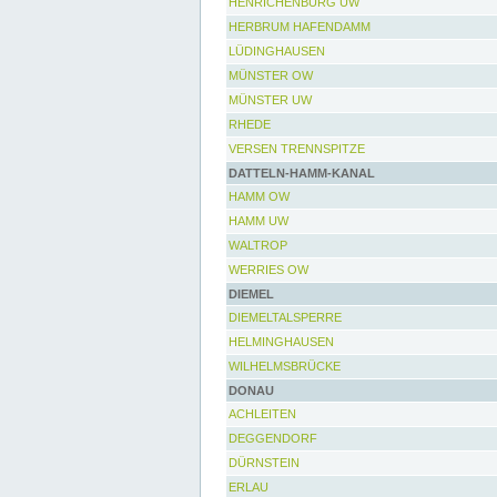
HENRICHENBURG UW
HERBRUM HAFENDAMM
LÜDINGHAUSEN
MÜNSTER OW
MÜNSTER UW
RHEDE
VERSEN TRENNSPITZE
DATTELN-HAMM-KANAL
HAMM OW
HAMM UW
WALTROP
WERRIES OW
DIEMEL
DIEMELTALSPERRE
HELMINGHAUSEN
WILHELMSBRÜCKE
DONAU
ACHLEITEN
DEGGENDORF
DÜRNSTEIN
ERLAU