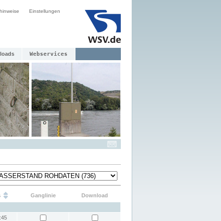
hinweise
Einstellungen
loads
Webservices
s
Ganglinie
Download
:45