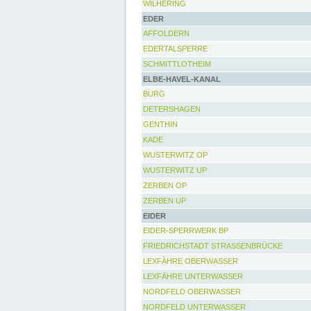
WILHERING
EDER
AFFOLDERN
EDERTALSPERRE
SCHMITTLOTHEIM
ELBE-HAVEL-KANAL
BURG
DETERSHAGEN
GENTHIN
KADE
WUSTERWITZ OP
WUSTERWITZ UP
ZERBEN OP
ZERBEN UP
EIDER
EIDER-SPERRWERK BP
FRIEDRICHSTADT STRASSENBRÜCKE
LEXFÄHRE OBERWASSER
LEXFÄHRE UNTERWASSER
NORDFELD OBERWASSER
NORDFELD UNTERWASSER