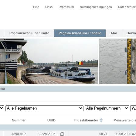
Hilfe
Links
Impressum
Nutzungsbedingungen
Datenschutz
Pegelauswahl über Karte
Pegelauswahl über Tabelle
Abo
Down
tter
Nummer
UUID
Flusskilometer
Messwerte bi
48900102
522286e2-b...
58.71
06.08.2026 02