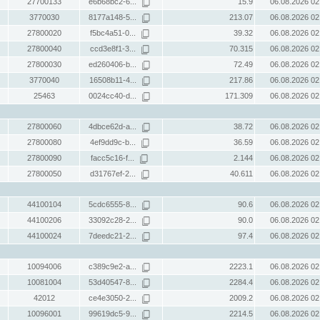
27700133
e6b68bc2-6...
15.9
06.08.2026 02
3770030
8177a148-5...
213.07
06.08.2026 02
27800020
f5bc4a51-0...
39.32
06.08.2026 02
27800040
ccd3e8f1-3...
70.315
06.08.2026 02
27800030
ed260406-b...
72.49
06.08.2026 02
3770040
16508b11-4...
217.86
06.08.2026 02
25463
0024cc40-d...
171.309
06.08.2026 02
27800060
4dbce62d-a...
38.72
06.08.2026 02
27800080
4ef9dd9c-b...
36.59
06.08.2026 02
27800090
facc5c16-f...
2.144
06.08.2026 02
27800050
d31767ef-2...
40.611
06.08.2026 02
44100104
5cdc6555-8...
90.6
06.08.2026 02
44100206
33092c28-2...
90.0
06.08.2026 02
44100024
7deedc21-2...
97.4
06.08.2026 02
10094006
c389c9e2-a...
2223.1
06.08.2026 02
10081004
53d40547-8...
2284.4
06.08.2026 02
42012
ce4e3050-2...
2009.2
06.08.2026 02
10096001
99619dc5-9...
2214.5
06.08.2026 02