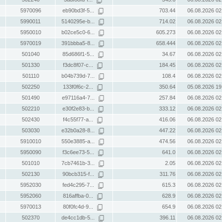
5970096
eb90bd3f-5...
703.44
06.08.2026 02
5990011
5140295e-b...
714.02
06.08.2026 02
5950010
b02ce5c0-6...
605.273
06.08.2026 02
5970019
391bbba5-8...
658.444
06.08.2026 02
501040
85d686f1-5...
34.67
06.08.2026 02
501330
f3dc8f07-c...
184.45
06.08.2026 02
501110
b04b739d-7...
108.4
06.08.2026 02
502250
133f0f6c-2...
350.64
05.08.2026 19
501490
e97116a4-7...
257.84
06.08.2026 02
502210
e30f2e83-b...
333.12
06.08.2026 02
502430
f4c55f77-a...
416.06
06.08.2026 02
503030
e32b0a28-8...
447.22
06.08.2026 02
5910010
550e3885-a...
474.56
06.08.2026 02
5950090
f3c6ee73-5...
641.0
06.08.2026 02
501010
7cb7461b-3...
2.05
06.08.2026 02
502130
90bcb315-f...
311.76
06.08.2026 02
5952030
fed4c295-7...
615.3
06.08.2026 02
5952060
816affba-0...
628.9
06.08.2026 02
5970013
80f0fc4d-9...
654.9
06.08.2026 02
502370
de4cc1db-5...
396.11
06.08.2026 02