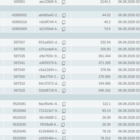
420061
aec23fd6-9...
2144.1
06.08.2026 02
42800502
ab9d5a42-2...
44.02
06.08.2026 02
42800310
c6e9f744-4...
49.2
06.08.2026 02
42800309
d2155fa6-b...
74.5
06.08.2026 02
587507
831ad501-d...
332.54
06.08.2026 02
587505
a7b1eda9-b...
326.83
06.08.2026 02
587535
e9e7f20c-9...
361.444
06.08.2026 02
587541
e4f29379-6...
371.285
06.08.2026 02
587540
c6a12d34-c...
376.56
06.08.2026 02
587550
3bfcf759-2...
376.965
06.08.2026 02
587510
64c37072-d...
344.686
06.08.2026 02
587520
532d8718-6...
346.162
06.08.2026 02
9520081
8ac85e6c-6...
110.1
06.08.2026 02
9520060
721313e7-9...
83.14
06.08.2026 02
9520020
86c5688f-2...
26.09
06.08.2026 02
9520030
7f01fbd8-6...
26.09
06.08.2026 02
9520040
61394669-3...
78.19
06.08.2026 02
9520050
cb93548e-c...
78.312
06.08.2026 02