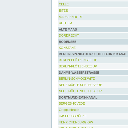
CELLE
EITZE
MARKLENDORF
RETHEM
ALTE MAAS
DORDRECHT
BODENSEE
KONSTANZ
BERLIN-SPANDAUER-SCHIFFFAHRTSKANAL
BERLIN-PLÖTZENSEE OP
BERLIN-PLÖTZENSEE UP
DAHME-WASSERSTRASSE
BERLIN-SCHMÖCKWITZ
NEUE MÜHLE SCHLEUSE OP
NEUE MÜHLE SCHLEUSE UP
DORTMUND-EMS-KANAL
BERGESHÖVEDE
Groppenbruch
HASEHUBBRÜCKE
HENRICHENBURG OW