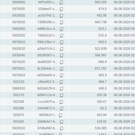
5930060
44f7e955-c...
583.393
06.08.2026 02
5970035
1f1bbed7-c...
674.0
06.08.2026 02
5910020
ac507f42-1...
492.95
06.08.2026 02
5970026
7398029b-c...
660.738
06.08.2026 02
5952050
d488c5cc-4...
623.1
06.08.2026 02
5952025
706e5110-c...
615.0
06.08.2026 02
5970010
599c23b1-4...
650.5
06.08.2026 02
5920010
a26e57c9-1...
522.639
06.08.2026 02
5930040
d9289367-c...
568.987
06.08.2026 02
5970025
3ed90357-4...
666.9
06.08.2026 02
5970031
8c20b4dc-1...
671.787
06.08.2026 02
5970024
a653eb04-d...
663.3
06.08.2026 02
503120
c80a4f21-5...
484.7
06.08.2026 02
5960010
8d18d129-0...
645.5
06.08.2026 02
502170
b8567c1e-8...
325.39
06.08.2026 02
502180
ccccb57f-a...
326.67
06.08.2026 02
501080
24440872-5...
82.2
06.08.2026 02
503070
48f2661f-f...
463.94
06.08.2026 02
501160
16b9b4e7-b...
128.02
05.08.2026 23
5930010
67d6e882-b...
536.385
06.08.2026 02
502240
3adf88fd-f...
343.6
06.08.2026 02