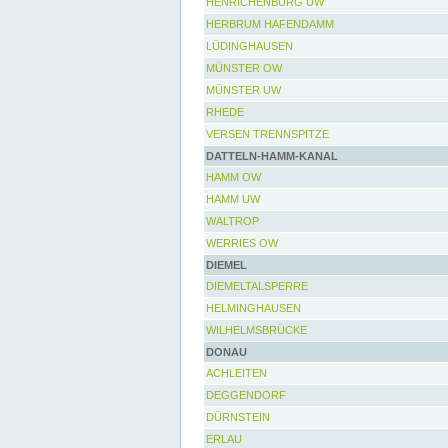
HENRICHENBURG UW
HERBRUM HAFENDAMM
LÜDINGHAUSEN
MÜNSTER OW
MÜNSTER UW
RHEDE
VERSEN TRENNSPITZE
DATTELN-HAMM-KANAL
HAMM OW
HAMM UW
WALTROP
WERRIES OW
DIEMEL
DIEMELTALSPERRE
HELMINGHAUSEN
WILHELMSBRÜCKE
DONAU
ACHLEITEN
DEGGENDORF
DÜRNSTEIN
ERLAU