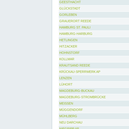
GEESTHACHT
GLÜCKSTADT
GORLEBEN
GRAUERORT REEDE
HAMBURG ST. PAULI
HAMBURG-HARBURG
HETLINGEN
HITZACKER
HOHNSTORF
KOLLMAR
KRAUTSAND REEDE
KRÜCKAU-SPERRWERK AP
LENZEN
LÜHORT
MAGDEBURG-BUCKAU
MAGDEBURG-STROMBRÜCKE
MEISSEN
MÜGGENDORF
MÜHLBERG
NEU DARCHAU
NIEGRIPP AP