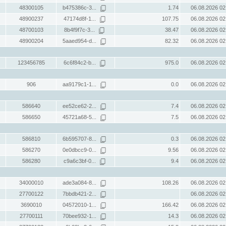
48300105
b475386c-3...
1.74
06.08.2026 02
48900237
47174d8f-1...
107.75
06.08.2026 02
48700103
8b4f9f7c-3...
38.47
06.08.2026 02
48900204
5aaed954-d...
82.32
06.08.2026 02
123456785
6c6f84c2-b...
975.0
06.08.2026 02
906
aa9179c1-1...
0.0
06.08.2026 02
586640
ee52ce62-2...
7.4
06.08.2026 02
586650
45721a68-5...
7.5
06.08.2026 02
586810
6b595707-8...
0.3
06.08.2026 02
586270
0e0dbcc9-0...
9.56
06.08.2026 02
586280
c9a6c3bf-0...
9.4
06.08.2026 02
34000010
ade3a084-8...
108.26
06.08.2026 02
27700122
7bbdb421-2...
06.08.2026 02
3690010
04572010-1...
166.42
06.08.2026 02
27700111
70bee932-1...
14.3
06.08.2026 02