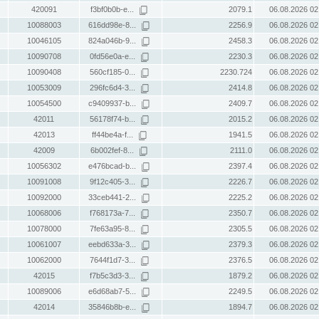
420091
f3bf0b0b-e...
2079.1
06.08.2026 02
10088003
616dd98e-8...
2256.9
06.08.2026 02
10046105
824a046b-9...
2458.3
06.08.2026 02
10090708
0fd56e0a-e...
2230.3
06.08.2026 02
10090408
560cf185-0...
2230.724
06.08.2026 02
10053009
296fc6d4-3...
2414.8
06.08.2026 02
10054500
c9409937-b...
2409.7
06.08.2026 02
42011
56178f74-b...
2015.2
06.08.2026 02
42013
ff44be4a-f...
1941.5
06.08.2026 02
42009
6b002fef-8...
2111.0
06.08.2026 02
10056302
e476bcad-b...
2397.4
06.08.2026 02
10091008
9f12c405-3...
2226.7
06.08.2026 02
10092000
33ceb441-2...
2225.2
06.08.2026 02
10068006
f768173a-7...
2350.7
06.08.2026 02
10078000
7fe63a95-8...
2305.5
06.08.2026 02
10061007
eebd633a-3...
2379.3
06.08.2026 02
10062000
7644f1d7-3...
2376.5
06.08.2026 02
42015
f7b5c3d3-3...
1879.2
06.08.2026 02
10089006
e6d68ab7-5...
2249.5
06.08.2026 02
42014
35846b8b-e...
1894.7
06.08.2026 02