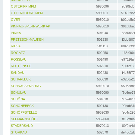
OSTERIFF MPM
5970096
eb90bd3f
OTTERNDORF MPM
5990011
5140295e
OVER
5950010
b02ce5c0
PINNAU-SPERRWERK AP
5970019
391bbba5
PIRNA
501040
85d686f1
PRETZSCH-MAUKEN
501330
f3dc8f07
RIESA
501110
b04b739d
ROGÄTZ
502250
133f0f6c
ROSSLAU
501490
e97116a4
ROTHENSEE
502210
e30f2e83
SANDAU
502430
f4c55f77
SCHARLEUK
503030
e32b0a28
SCHNACKENBURG
5910010
550e3885
SCHULAU
5950090
f3c6ee73
SCHÖNA
501010
7cb7461b
SCHÖNEBECK
502130
90bcb315
SCHÖPFSTELLE
5952030
fed4c295
SEEMANNSHÖFT
5952060
816affba
STADERSAND
5970013
80f0fc4d
STORKAU
502370
de4cc1db