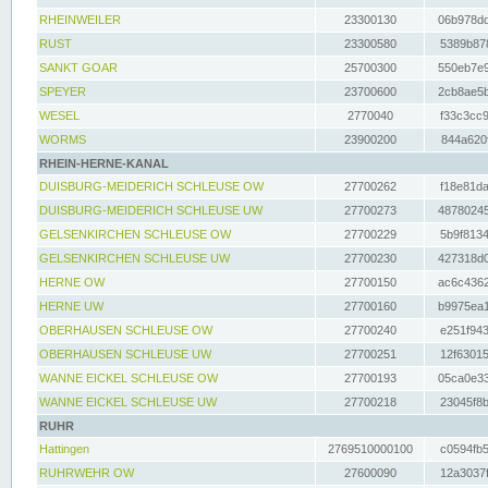
RHEINWEILER
23300130
06b978dd
RUST
23300580
5389b878
SANKT GOAR
25700300
550eb7e9
SPEYER
23700600
2cb8ae5b
WESEL
2770040
f33c3cc9
WORMS
23900200
844a620f
RHEIN-HERNE-KANAL
DUISBURG-MEIDERICH SCHLEUSE OW
27700262
f18e81da
DUISBURG-MEIDERICH SCHLEUSE UW
27700273
48780245
GELSENKIRCHEN SCHLEUSE OW
27700229
5b9f8134
GELSENKIRCHEN SCHLEUSE UW
27700230
427318d0
HERNE OW
27700150
ac6c4362
HERNE UW
27700160
b9975ea1
OBERHAUSEN SCHLEUSE OW
27700240
e251f943
OBERHAUSEN SCHLEUSE UW
27700251
12f63015
WANNE EICKEL SCHLEUSE OW
27700193
05ca0e33
WANNE EICKEL SCHLEUSE UW
27700218
23045f8b
RUHR
Hattingen
2769510000100
c0594fb5
RUHRWEHR OW
27600090
12a3037f