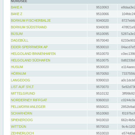
NORDSEE
BAKE A
9510063
e8daa3e2
BAKE Z
9510066
104fdc24
BORKUM FISCHERBALJE
9340020
8727ebfd
BORKUM SÜDSTRAND
9340030
478f21e9
BÜSUM
9510095
5287a3e1
DAGEBÜLL
9570040
6233e901
EIDER-SPERRWERK AP
9530010
04acd7e5
HELGOLAND BINNENHAFEN
9510070
c0ec139b
HELGOLAND SÜDHAFEN
9510075
0d8233b8
HUSUM
9530020
e114aeec
HÖRNUM
9570050
733755fd
LANGEOOG
9390010
a0c1dcb6
LIST AUF SYLT
9570070
5e92d73f
MITTELGRUND
9510132
3ff99b92
NORDERNEY RIFFGAT
9360010
c0244c0e
PELLWORM ANLEGER
9550021
2852b9ab
SCHARHÖRN
9510060
f0197bcf
SPIEKEROOG
9410010
662c4b5e
WITTDÜN
9570010
9c4c11f2
ZEHNERLOCH
9510010
e574d0af