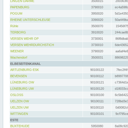
LINGEN-DARME
3500015
200363fc
PAPENBURG
3790010
ec4a598d
POGUM
3950020
5d1e4350
RHEINE UNTERSCHLEUSE
3390020
50a449ba
Rühle
3500070
15456f75
TERBORG
3910020
244cae8b
VERSEN WEHR OP
3730001
86f8dbab
VERSEN WEHRDURCHSTICH
3730010
6de43652
WEENER
3790020
aa6af4e6
Wachendorf
3500031
88698229
ELBESEITENKANAL
ARTLENBURG-ESK
90100122
7fec2f4f
BEVENSEN
90100112
b8997708
LÜNEBURG OW
90100121
c7364d1e
LÜNEBURG UW
90100120
d18033cd
OSLOSS
90100100
6c5b6422
UELZEN OW
90100111
728bd3e3
UELZEN UW
90100110
0d0082cf
WITTINGEN
90100101
9cf795ce
ESTE
BUXTEHUDE
5950080
8a08c920