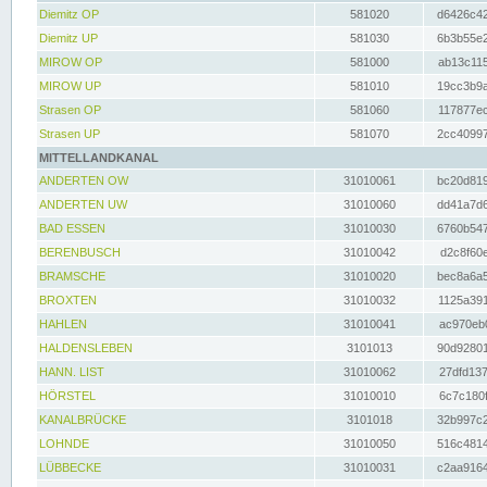
Diemitz OP
581020
d6426c42
Diemitz UP
581030
6b3b55e2
MIROW OP
581000
ab13c115
MIROW UP
581010
19cc3b9a
Strasen OP
581060
117877ec
Strasen UP
581070
2cc40997
MITTELLANDKANAL
ANDERTEN OW
31010061
bc20d819
ANDERTEN UW
31010060
dd41a7d6
BAD ESSEN
31010030
6760b547
BERENBUSCH
31010042
d2c8f60e
BRAMSCHE
31010020
bec8a6a5
BROXTEN
31010032
1125a391
HAHLEN
31010041
ac970eb0
HALDENSLEBEN
3101013
90d92801
HANN. LIST
31010062
27dfd137
HÖRSTEL
31010010
6c7c180f
KANALBRÜCKE
3101018
32b997c2
LOHNDE
31010050
516c4814
LÜBBECKE
31010031
c2aa9164