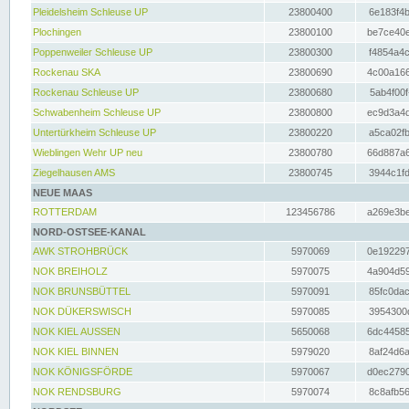
Pleidelsheim Schleuse UP
23800400
6e183f4b
Plochingen
23800100
be7ce40e
Poppenweiler Schleuse UP
23800300
f4854a4c
Rockenau SKA
23800690
4c00a166
Rockenau Schleuse UP
23800680
5ab4f00f
Schwabenheim Schleuse UP
23800800
ec9d3a4d
Untertürkheim Schleuse UP
23800220
a5ca02fb
Wieblingen Wehr UP neu
23800780
66d887a6
Ziegelhausen AMS
23800745
3944c1fd
NEUE MAAS
ROTTERDAM
123456786
a269e3be
NORD-OSTSEE-KANAL
AWK STROHBRÜCK
5970069
0e192297
NOK BREIHOLZ
5970075
4a904d59
NOK BRUNSBÜTTEL
5970091
85fc0dac
NOK DÜKERSWISCH
5970085
3954300d
NOK KIEL AUSSEN
5650068
6dc44585
NOK KIEL BINNEN
5979020
8af24d6a
NOK KÖNIGSFÖRDE
5970067
d0ec2790
NOK RENDSBURG
5970074
8c8afb56