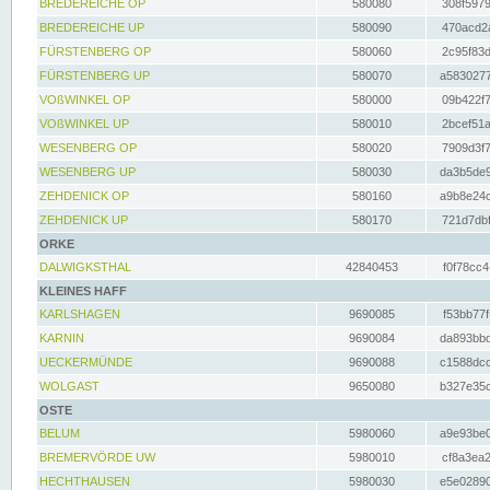
BREDEREICHE OP
580080
308f5979
BREDEREICHE UP
580090
470acd2a
FÜRSTENBERG OP
580060
2c95f83d
FÜRSTENBERG UP
580070
a5830277
VOßWINKEL OP
580000
09b422f7
VOßWINKEL UP
580010
2bcef51a
WESENBERG OP
580020
7909d3f7
WESENBERG UP
580030
da3b5de9
ZEHDENICK OP
580160
a9b8e24c
ZEHDENICK UP
580170
721d7dbf
ORKE
DALWIGKSTHAL
42840453
f0f78cc4
KLEINES HAFF
KARLSHAGEN
9690085
f53bb77f
KARNIN
9690084
da893bbd
UECKERMÜNDE
9690088
c1588dcc
WOLGAST
9650080
b327e35c
OSTE
BELUM
5980060
a9e93be0
BREMERVÖRDE UW
5980010
cf8a3ea2
HECHTHAUSEN
5980030
e5e02890