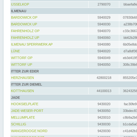
IJSSELKOP
2790070
bbaefa8e
ILMENAU
BARDOWICK OP
5940029
07830b68
BARDOWICK UP
5940030
a238b70f
FAHRENHOLZ OP
5940070
c33c3667
FAHRENHOLZ UP
5940060
bb62b28f
ILMENAU SPERRWERK AP
5940080
6b05e8dc
LÜNE
5940020
d7a8df36
WITTORF OP
5940049
eb3d4195
WITTORF UP
5940050
308c39b6
ITTER ZUR EDER
HERZHAUSEN
42800218
855205e7
ITTER ZUR DIEMEL
KOTTHAUSEN
44100013
36243256
JADE
HOOKSIELPLATE
9430020
fac30fe9
JADE-WESER-PORT
9430050
33bdec83
MELLUMPLATE
9420010
c8b9a2b6
SCHILLIG
9430030
b1cda5a0
WANGEROOGE NORD
9420030
c41d42b1