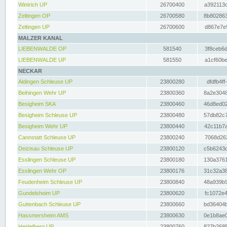
Wintrich UP
26700400
a392113c
Zeltingen OP
26700580
8b802863
Zeltingen UP
26700600
d867e7e9
MALZER KANAL
LIEBENWALDE OP
581540
3f8ceb6d
LIEBENWALDE UP
581550
a1cf60be
NECKAR
Aldingen Schleuse UP
23800280
dfdfb4ff
Beihingen Wehr UP
23800360
8a2e3048
Besigheim SKA
23800460
46d8ed02
Besigheim Schleuse UP
23800480
57db82c7
Besigheim Wehr UP
23800440
42c11b7a
Cannstatt Schleuse UP
23800240
7068d262
Deizisau Schleuse UP
23800120
c5b6243d
Esslingen Schleuse UP
23800180
130a3761
Esslingen Wehr OP
23800176
31c32a38
Feudenheim Schleuse UP
23800840
48a939b9
Gundelsheim UP
23800620
fc1072e4
Guttenbach Schleuse UP
23800660
bd36404b
Hassmersheim AMS
23800630
0e1b8ae0
Heidelberg UP
23800760
827b2685