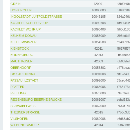
GREIN
420091
f3bf0b0b
HOFKIRCHEN
10088003
616dd98e
INGOLSTADT LUITPOLDSTRASSE
10046105
824a046b
KACHLET SCHLEUSE UP
10090708
0fd56e0a
KACHLET WEHR UP
10090408
560cf185
KELHEIM DONAU
10053009
296fc6d4
KELHEIMWINZER
10054500
c9409937
KIENSTOCK
42011
56178f74
KORNEUBURG
42013
ff44be4a
MAUTHAUSEN
42009
6b002fef
OBERNDORF
10056302
e476bcad
PASSAU DONAU
10091008
9f12c405
PASSAU ILZSTADT
10092000
33ceb441
PFATTER
10068006
f768173a
PFELLING
10078000
7fe63a95
REGENSBURG EISERNE BRÜCKE
10061007
eebd633a
SCHWABELWEIS
10062000
7644f1d7
THEBNERSTRASSL
42015
f7b5c3d3
VILSHOFEN
10089006
e6d68ab7
WILDUNGSMAUER
42014
35846b8b