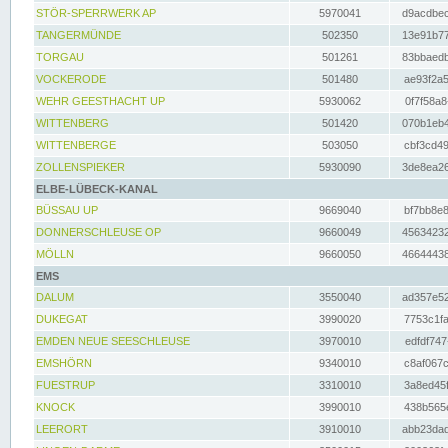
STÖR-SPERRWERK AP
5970041
d9acdbec
TANGERMÜNDE
502350
13e91b77
TORGAU
501261
83bbaedb
VOCKERODE
501480
ae93f2a5
WEHR GEESTHACHT UP
5930062
0f7f58a8
WITTENBERG
501420
070b1eb4
WITTENBERGE
503050
cbf3cd49
ZOLLENSPIEKER
5930090
3de8ea26
ELBE-LÜBECK-KANAL
BÜSSAU UP
9669040
bf7bb8e8
DONNERSCHLEUSE OP
9660049
45634232
MÖLLN
9660050
46644438
EMS
DALUM
3550040
ad357e52
DUKEGAT
3990020
7753c1fa
EMDEN NEUE SEESCHLEUSE
3970010
edfdf747
EMSHÖRN
9340010
c8af067c
FUESTRUP
3310010
3a8ed45f
KNOCK
3990010
438b565e
LEERORT
3910010
abb23dad