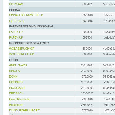
POTSDAM
580412
5e10e1e7
PINNAU
PINNAU-SPERRWERK BP
5970018
26259e8f
UETERSEN
5970016
575da86f
PAREYER VERBINDUNGSKANAL
PAREY EP
502300
25ca1bef
PAREY UP
587530
bafddcbf
RHEINSBERGER GEWÄSSER
WOLFSBRUCH OP
589000
4d00c13e
WOLFSBRUCH UP
589010
3d43a8d7
RHEIN
ANDERNACH
27100400
5735892a
BINGEN
25300200
0309cd61
BONN
2710080
593647aa
BOPPARD
25700500
2ff6379d
BRAUBACH
25700600
d6dc44d1
BREISACH
23300320
9da1ad2b
Basel-Rheinhalle
2310010
94f6eff1
Bodenheim
23900620
f6be7857
DUISBURG-RUHRORT
2770010
c0f51e35