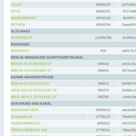
CELLE
48300105
b475386c
EITZE
48900237
47174d8f
MARKLENDORF
48700103
8b4f9f7c
RETHEM
48900204
5aaed954
ALTE MAAS
DORDRECHT
123456785
6c6f84c2
BODENSEE
KONSTANZ
906
aa9179c1
BERLIN-SPANDAUER-SCHIFFFAHRTSKANAL
BERLIN-PLÖTZENSEE OP
586640
ee52ce62
BERLIN-PLÖTZENSEE UP
586650
45721a68
DAHME-WASSERSTRASSE
BERLIN-SCHMÖCKWITZ
586810
6b595707
NEUE MÜHLE SCHLEUSE OP
586270
0e0dbcc9
NEUE MÜHLE SCHLEUSE UP
586280
c9a6c3bf
DORTMUND-EMS-KANAL
BERGESHÖVEDE
34000010
ade3a084
Groppenbruch
27700122
7bbdb421
HASEHUBBRÜCKE
3690010
04572010
HENRICHENBURG OW
27700111
70bee932