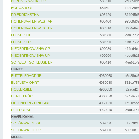
BERLIN-SPANDAU UP
580310
2c68509c
BORGSDORF
581591
1b2e2996
FRIEDRICHSTHAL
603420
314945d6
HOHENSAATEN WEST AP
603400
99309d3e
HOHENSAATEN WEST BP
603310
3404a6e5
LEHNITZ OP
581580
c8a1cf0a
LEHNITZ UP
581590
5bb1f56d
NIEDERFINOW SHW OP
692080
414dd4ee
NIEDERFINOW SHW UP
692090
4eec6b25
SCHWEDT SCHLEUSE BP
603410
4ee515f9
HUNTE
BUTTELERHÖRNE
4960060
b3d88ca6
ELSFLETH OHRT
4960080
531da758
HOLLERSIEL
4960050
2eacef2f
HUNTEBRÜCK
4960070
2e1d458b
OLDENBURG-DRIELAKE
4960030
1b51e55e
REITHÖRNE
4960040
c9df61c4
HAVELKANAL
SCHÖNWALDE OP
587050
d8ef9f21
SCHÖNWALDE UP
587060
b6650b13
IJSSEL