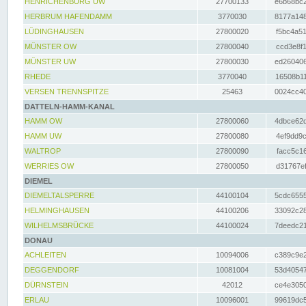
HENRICHENBURG UW
27700133
e6b68bc2
HERBRUM HAFENDAMM
3770030
8177a148
LÜDINGHAUSEN
27800020
f5bc4a51
MÜNSTER OW
27800040
ccd3e8f1
MÜNSTER UW
27800030
ed260406
RHEDE
3770040
16508b11
VERSEN TRENNSPITZE
25463
0024cc40
DATTELN-HAMM-KANAL
HAMM OW
27800060
4dbce62d
HAMM UW
27800080
4ef9dd9c
WALTROP
27800090
facc5c16
WERRIES OW
27800050
d31767ef
DIEMEL
DIEMELTALSPERRE
44100104
5cdc6555
HELMINGHAUSEN
44100206
33092c28
WILHELMSBRÜCKE
44100024
7deedc21
DONAU
ACHLEITEN
10094006
c389c9e2
DEGGENDORF
10081004
53d40547
DÜRNSTEIN
42012
ce4e3050
ERLAU
10096001
99619dc5