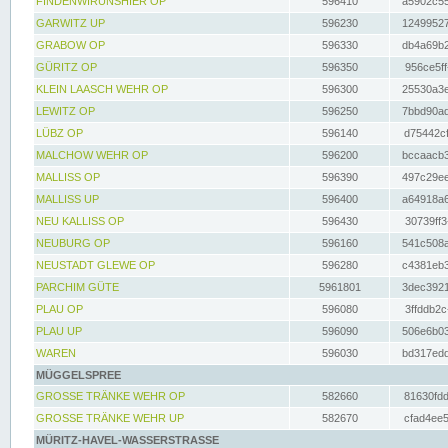
FINDENWIRUNSHIER OP
596410
a5902c55
GARWITZ UP
596230
12499527
GRABOW OP
596330
db4a69b2
GÜRITZ OP
596350
956ce5ff
KLEIN LAASCH WEHR OP
596300
25530a3e
LEWITZ OP
596250
7bbd90ad
LÜBZ OP
596140
d75442cf
MALCHOW WEHR OP
596200
bccaacb3
MALLISS OP
596390
497c29ee
MALLISS UP
596400
a64918a6
NEU KALLISS OP
596430
30739ff3
NEUBURG OP
596160
541c508a
NEUSTADT GLEWE OP
596280
c4381eb3
PARCHIM GÜTE
5961801
3dec3921
PLAU OP
596080
3ffddb2c
PLAU UP
596090
506e6b03
WAREN
596030
bd317edd
MÜGGELSPREE
GROSSE TRÄNKE WEHR OP
582660
81630fdd
GROSSE TRÄNKE WEHR UP
582670
cfad4ee5
MÜRITZ-HAVEL-WASSERSTRASSE