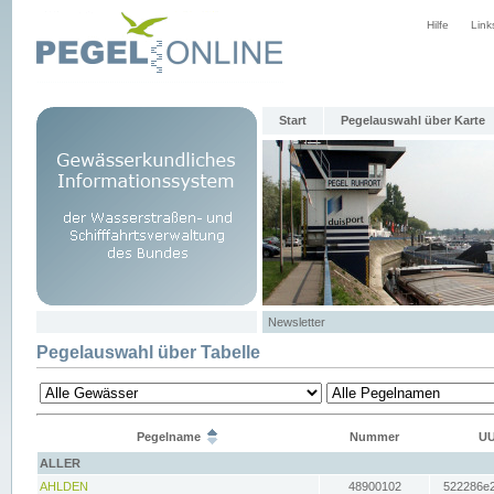
Hilfe
Link
Start
Pegelauswahl über Karte
Newsletter
Pegelauswahl über Tabelle
Pegelname
Nummer
UU
ALLER
AHLDEN
48900102
522286e2