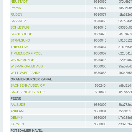
NEUSTADT
9610080
3f0b6b74
Prerow
9650027
7d50c68c
RUDEN
9690077
1fa822e6
SASSNITZ
9670065
9e7b2a4d
SCHLESWIG
9610040
09370c05
STAHLBRODE
9650070
340707f4
STRALSUND
9650043
b9163121
THIESSOW
9670067
d1c9bb3c
TIMMENDORF POEL
9630007
d22c341b
WARNEMÜNDE
9640015
220ff4c6
WISMAR-BAUMHAUS
9630008
95a0ab45
WITTOWER FÄHRE
9670055
4b348b56
ORANIENBURGER KANAL
SACHSENHAUSEN OP
580240
adbd3144
SACHSENHAUSEN UP
581840
0a6fe221
PEENE
AALBUDE
9660009
8ba772ed
ANKLAM
9660001
22fd01e0
DEMMIN
9660007
b7e238e8
JARMEN
9660005
a3328262
POTSDAMER HAVEL