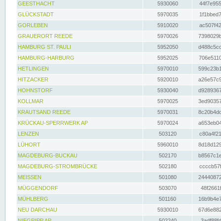
GEESTHACHT
5930060
44f7e955
GLÜCKSTADT
5970035
1f1bbed7
GORLEBEN
5910020
ac507f42
GRAUERORT REEDE
5970026
7398029b
HAMBURG ST. PAULI
5952050
d488c5cc
HAMBURG-HARBURG
5952025
706e5110
HETLINGEN
5970010
599c23b1
HITZACKER
5920010
a26e57c9
HOHNSTORF
5930040
d9289367
KOLLMAR
5970025
3ed90357
KRAUTSAND REEDE
5970031
8c20b4dc
KRÜCKAU-SPERRWERK AP
5970024
a653eb04
LENZEN
503120
c80a4f21
LÜHORT
5960010
8d18d129
MAGDEBURG-BUCKAU
502170
b8567c1e
MAGDEBURG-STROMBRÜCKE
502180
ccccb57f
MEISSEN
501080
24440872
MÜGGENDORF
503070
48f2661f
MÜHLBERG
501160
16b9b4e7
NEU DARCHAU
5930010
67d6e882
NIEGRIPP AP
502240
3adf88fd