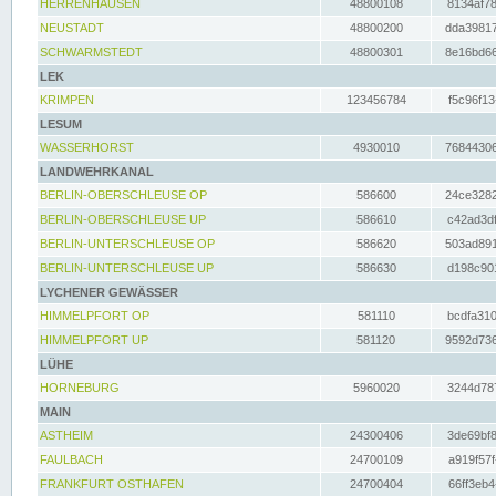
HERRENHAUSEN
48800108
8134af78
NEUSTADT
48800200
dda39817
SCHWARMSTEDT
48800301
8e16bd66
LEK
KRIMPEN
123456784
f5c96f13
LESUM
WASSERHORST
4930010
76844306
LANDWEHRKANAL
BERLIN-OBERSCHLEUSE OP
586600
24ce3282
BERLIN-OBERSCHLEUSE UP
586610
c42ad3df
BERLIN-UNTERSCHLEUSE OP
586620
503ad891
BERLIN-UNTERSCHLEUSE UP
586630
d198c901
LYCHENER GEWÄSSER
HIMMELPFORT OP
581110
bcdfa310
HIMMELPFORT UP
581120
9592d736
LÜHE
HORNEBURG
5960020
3244d787
MAIN
ASTHEIM
24300406
3de69bf8
FAULBACH
24700109
a919f57f
FRANKFURT OSTHAFEN
24700404
66ff3eb4