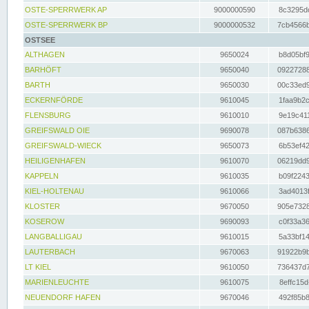
OSTE-SPERRWERK AP
9000000590
8c3295dc
OSTE-SPERRWERK BP
9000000532
7cb4566b
OSTSEE
ALTHAGEN
9650024
b8d05bf9
BARHÖFT
9650040
09227288
BARTH
9650030
00c33ed9
ECKERNFÖRDE
9610045
1faa9b2c
FLENSBURG
9610010
9e19c411
GREIFSWALD OIE
9690078
087b6386
GREIFSWALD-WIECK
9650073
6b53ef42
HEILIGENHAFEN
9610070
06219dd9
KAPPELN
9610035
b09f2243
KIEL-HOLTENAU
9610066
3ad4013f
KLOSTER
9670050
905e7328
KOSEROW
9690093
c0f33a36
LANGBALLIGAU
9610015
5a33bf14
LAUTERBACH
9670063
91922b9b
LT KIEL
9610050
736437d7
MARIENLEUCHTE
9610075
8effc15d
NEUENDORF HAFEN
9670046
492f85b8