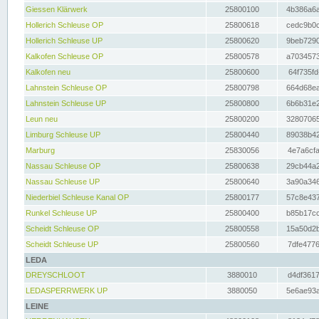
Giessen Klärwerk
25800100
4b386a6a
Hollerich Schleuse OP
25800618
cedc9b0c
Hollerich Schleuse UP
25800620
9beb7290
Kalkofen Schleuse OP
25800578
a7034573
Kalkofen neu
25800600
64f735fd
Lahnstein Schleuse OP
25800798
664d68ea
Lahnstein Schleuse UP
25800800
6b6b31e2
Leun neu
25800200
32807065
Limburg Schleuse UP
25800440
89038b42
Marburg
25830056
4e7a6cfa
Nassau Schleuse OP
25800638
29cb44a2
Nassau Schleuse UP
25800640
3a90a346
Niederbiel Schleuse Kanal OP
25800177
57c8e437
Runkel Schleuse UP
25800400
b85b17cc
Scheidt Schleuse OP
25800558
15a50d2b
Scheidt Schleuse UP
25800560
7dfe4776
LEDA
DREYSCHLOOT
3880010
d4df3617
LEDASPERRWERK UP
3880050
5e6ae93a
LEINE