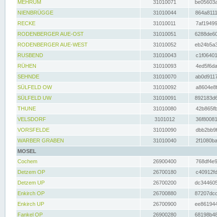
MEHRUM
31010071
be05603a
NIENBRÜGGE
31010044
864a8111
RECKE
31010011
7af19499
RODENBERGER AUE-OST
31010051
6288de60
RODENBERGER AUE-WEST
31010052
eb24b5a3
RUSBEND
31010043
c1f06401
RÜHEN
31010093
4ed5f6da
SEHNDE
31010070
ab0d9117
SÜLFELD OW
31010092
a8604e8f
SÜLFELD UW
31010091
892183d6
THUNE
31010080
42b865fb
VELSDORF
3101012
36f80081
VORSFELDE
31010090
dbb2bb9f
WARBER GRABEN
31010040
2f1080ba
MOSEL
Cochem
26900400
768df4e9
Detzem OP
26700180
c40912fd
Detzem UP
26700200
dc344605
Enkirch OP
26700880
87207dcd
Enkirch UP
26700900
ee861944
Fankel OP
26900280
68198b48