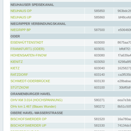
NEUHAUSER SPEISEKANAL
NEUHAUS OP
585850
963bdc26
NEUHAUS UP
585860
bf48cefd
NIEGRIPPER VERBINDUNGSKANAL
NIEGRIPP BP
587500
e506460f
ODER
EISENHÜTTENSTADT
603000
8675aa70
FRANKFURT1 (ODER)
603031
bffdf7f2
HOHENSAATEN-FINOW
603080
f7a639a4
KIENITZ
603050
6298a8f9
KIETZ
603040
16258271
RATZDORF
603140
ca3f535b
SCHWEDT-ODERBRÜCKE
603130
e28babaa
STÜTZKOW
603100
30bff0df
ORANIENBURGER HAVEL
OHV KM 3.014 (HOCHSPANNUNG)
580271
eea7e3dc
OHv km 1.467 (Blaues Wunder)
580272
8b51c505
OBERE HAVEL-WASSERSTRASSE
BISCHOFSWERDER OP
581520
16a780aa
BISCHOFSWERDER UP
581530
74134dc6