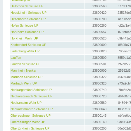
Heilbronn Schleuse UP
23800560
f77df170
Hessigheim Schleuse UP
23800420
23517de9
Hirschhorn Schleuse UP
23800700
acf505dd
Hofen Schleuse UP
23800260
cf2af1a4
Horkheim Schleuse UP
23800557
b76bf04c
Horkheim Wehr UP
23800520
d9b441a5
Kochendorf Schleuse UP
23800600
8f695e71
Ladenburg Wehr UP
23800820
70cee7df
Lauffen
23800500
8559d1a0
Lauffen Schleuse UP
23800501
2f7cb553
Mannheim Neckar
23800900
25582d3f
Marbach Schleuse UP
23800322
456974a8
Marbach Wehr UP
23800320
a73a9cb4
Neckargemünd Schleuse UP
23800740
7be3ff2e
Neckarsteinach Schleuse UP
23800720
d64d07f7
Neckarsulm Wehr UP
23800580
845944f8
Neckarzimmern Schleuse UP
23800640
f00c7183
Oberesslingen Schleuse UP
23800145
cbfae6bc
Oberesslingen Wehr UP
23800140
9de0843a
Obertürkheim Schleuse UP
23800200
80e002d8