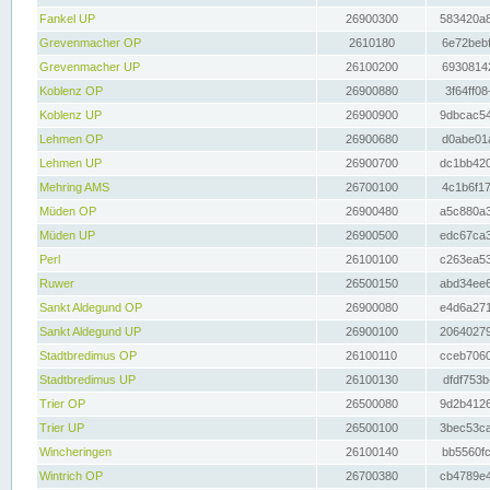
Fankel UP
26900300
583420a8
Grevenmacher OP
2610180
6e72bebf
Grevenmacher UP
26100200
69308142
Koblenz OP
26900880
3f64ff08
Koblenz UP
26900900
9dbcac54
Lehmen OP
26900680
d0abe01a
Lehmen UP
26900700
dc1bb420
Mehring AMS
26700100
4c1b6f17
Müden OP
26900480
a5c880a3
Müden UP
26900500
edc67ca3
Perl
26100100
c263ea53
Ruwer
26500150
abd34ee6
Sankt Aldegund OP
26900080
e4d6a271
Sankt Aldegund UP
26900100
20640279
Stadtbredimus OP
26100110
cceb7060
Stadtbredimus UP
26100130
dfdf753b
Trier OP
26500080
9d2b4126
Trier UP
26500100
3bec53ca
Wincheringen
26100140
bb5560fc
Wintrich OP
26700380
cb4789e4