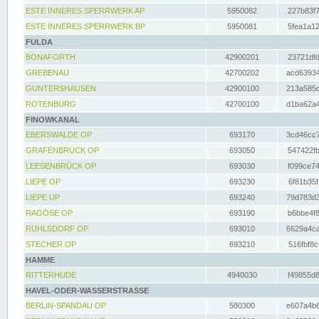
ESTE INNERES SPERRWERK AP
5950082
227b83f7
ESTE INNERES SPERRWERK BP
5950081
5fea1a12
FULDA
BONAFORTH
42900201
23721dfd
GREBENAU
42700202
acd63934
GUNTERSHAUSEN
42900100
213a585d
ROTENBURG
42700100
d1ba62a4
FINOWKANAL
EBERSWALDE OP
693170
3cd46cc7
GRAFENBRÜCK OP
693050
547422fb
LEESENBRÜCK OP
693030
f099ce74
LIEPE OP
693230
6f81b35f
LIEPE UP
693240
79d783d3
RAGÖSE OP
693190
b6bbe4f8
RUHLSDORF OP
693010
6629a4ca
STECHER OP
693210
516fbf8c
HAMME
RITTERHUDE
4940030
f49855d8
HAVEL-ODER-WASSERSTRASSE
BERLIN-SPANDAU OP
580300
e607a4b6