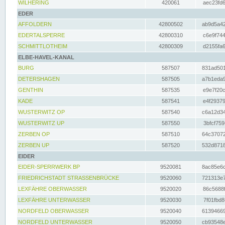
WILHERING
420061
aec23fd6
EDER
AFFOLDERN
42800502
ab9d5a42
EDERTALSPERRE
42800310
c6e9f744
SCHMITTLOTHEIM
42800309
d2155fa6
ELBE-HAVEL-KANAL
BURG
587507
831ad501
DETERSHAGEN
587505
a7b1eda9
GENTHIN
587535
e9e7f20c
KADE
587541
e4f29379
WUSTERWITZ OP
587540
c6a12d34
WUSTERWITZ UP
587550
3bfcf759
ZERBEN OP
587510
64c37072
ZERBEN UP
587520
532d8718
EIDER
EIDER-SPERRWERK BP
9520081
8ac85e6c
FRIEDRICHSTADT STRASSENBRÜCKE
9520060
721313e7
LEXFÄHRE OBERWASSER
9520020
86c5688f
LEXFÄHRE UNTERWASSER
9520030
7f01fbd8
NORDFELD OBERWASSER
9520040
61394669
NORDFELD UNTERWASSER
9520050
cb93548e