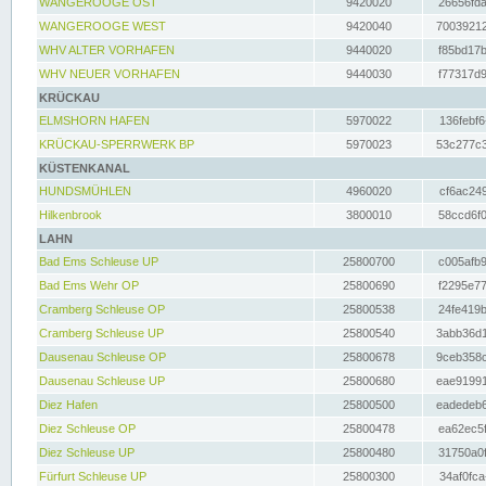
WANGEROOGE OST
9420020
26656fda
WANGEROOGE WEST
9420040
70039212
WHV ALTER VORHAFEN
9440020
f85bd17b
WHV NEUER VORHAFEN
9440030
f77317d9
KRÜCKAU
ELMSHORN HAFEN
5970022
136febf6
KRÜCKAU-SPERRWERK BP
5970023
53c277c3
KÜSTENKANAL
HUNDSMÜHLEN
4960020
cf6ac249
Hilkenbrook
3800010
58ccd6f0
LAHN
Bad Ems Schleuse UP
25800700
c005afb9
Bad Ems Wehr OP
25800690
f2295e77
Cramberg Schleuse OP
25800538
24fe419b
Cramberg Schleuse UP
25800540
3abb36d1
Dausenau Schleuse OP
25800678
9ceb358c
Dausenau Schleuse UP
25800680
eae91991
Diez Hafen
25800500
eadedeb6
Diez Schleuse OP
25800478
ea62ec5f
Diez Schleuse UP
25800480
31750a0f
Fürfurt Schleuse UP
25800300
34af0fca