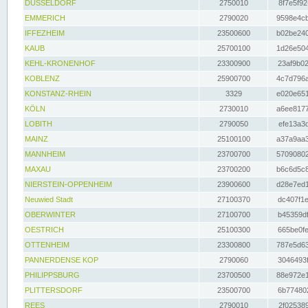
DÜSSELDORF
2750010
8f7e5f92
EMMERICH
2790020
9598e4cb
IFFEZHEIM
23500600
b02be240
KAUB
25700100
1d26e504
KEHL-KRONENHOF
23300900
23af9b02
KOBLENZ
25900700
4c7d796a
KONSTANZ-RHEIN
3329
e020e651
KÖLN
2730010
a6ee8177
LOBITH
2790050
efe13a3d
MAINZ
25100100
a37a9aa3
MANNHEIM
23700700
57090802
MAXAU
23700200
b6c6d5c8
NIERSTEIN-OPPENHEIM
23900600
d28e7ed1
Neuwied Stadt
27100370
dc407f1e
OBERWINTER
27100700
b45359df
OESTRICH
25100300
665be0fe
OTTENHEIM
23300800
787e5d63
PANNERDENSE KOP
2790060
3046493f
PHILIPPSBURG
23700500
88e972e1
PLITTERSDORF
23500700
6b774802
REES
2790010
2f025389