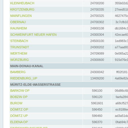
KLEINHEUBACH
24700200
355b02d2
KROTZENBURG
24700335
27eed51b
MAINFLINGEN
24700325
4627475d
OBERNAU
24700302
3c7cfb10
RAUNHEIM
24900108
db1684c1
SCHWEINFURT NEUER HAFEN
24300304
42ecae60
STEINBACH
24500100
1ed983c3
TRUNSTADT
24300202
a77aad00
WERTHEIM
24709089
0e065a22
WÜRZBURG
24300600
915d76e1
MAIN-DONAU-KANAL
BAMBERG
24300042
ff02f181
RIEDENBURG_UP
13409200
4a69e82e
MÜRITZ-ELDE-WASSERSTRASSE
BARKOW OP
596100
06d86c6b
BOBZIN OP
596120
faefa284
BUROW
5961601
a68cf527
DÖMITZ OP
596450
ec8188ee
DÖMITZ UP
596460
ad3a51da
ELDENA OP
596370
0fab94c7