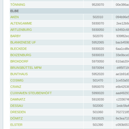
TÖNNING
9520070
00e386ac
ELBE
AKEN
502010
094b96e5
ALTENGAMME
5930070
2ee12b9a
ARTLENBURG
5930050
b3492c68
BARBY
502070
939f82ec
BLANKENESE UF
5952065
bacb459b
BLECKEDE
5930020
6aa1cd8e
BOIZENBURG
5930033
33e0bce0
BROKDORF
5970050
610ab204
BRUNSBÜTTEL MPM
5970094
d4f5f719
BUNTHAUS
5952020
ae1b91d0
COSWIG
501470
1ce53a59
CRANZ
5950070
e6b42536
CUXHAVEN STEUBENHÖFT
5990020
aad49293
DAMNATZ
5910030
c233674f
DESSAU
502000
1edc5fa4
DRESDEN
501060
70272185
DÖMITZ
5910025
6e3ea719
ELSTER
501390
c093b557