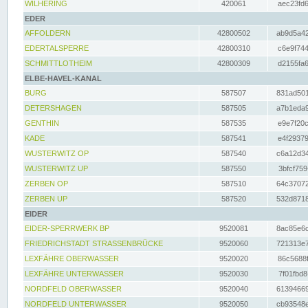
WILHERING
420061
aec23fd6
EDER
AFFOLDERN
42800502
ab9d5a42
EDERTALSPERRE
42800310
c6e9f744
SCHMITTLOTHEIM
42800309
d2155fa6
ELBE-HAVEL-KANAL
BURG
587507
831ad501
DETERSHAGEN
587505
a7b1eda9
GENTHIN
587535
e9e7f20c
KADE
587541
e4f29379
WUSTERWITZ OP
587540
c6a12d34
WUSTERWITZ UP
587550
3bfcf759
ZERBEN OP
587510
64c37072
ZERBEN UP
587520
532d8718
EIDER
EIDER-SPERRWERK BP
9520081
8ac85e6c
FRIEDRICHSTADT STRASSENBRÜCKE
9520060
721313e7
LEXFÄHRE OBERWASSER
9520020
86c5688f
LEXFÄHRE UNTERWASSER
9520030
7f01fbd8
NORDFELD OBERWASSER
9520040
61394669
NORDFELD UNTERWASSER
9520050
cb93548e