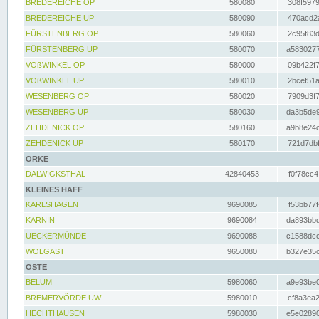
BREDEREICHE OP
580080
308f5979
BREDEREICHE UP
580090
470acd2a
FÜRSTENBERG OP
580060
2c95f83d
FÜRSTENBERG UP
580070
a5830277
VOßWINKEL OP
580000
09b422f7
VOßWINKEL UP
580010
2bcef51a
WESENBERG OP
580020
7909d3f7
WESENBERG UP
580030
da3b5de9
ZEHDENICK OP
580160
a9b8e24c
ZEHDENICK UP
580170
721d7dbf
ORKE
DALWIGKSTHAL
42840453
f0f78cc4
KLEINES HAFF
KARLSHAGEN
9690085
f53bb77f
KARNIN
9690084
da893bbd
UECKERMÜNDE
9690088
c1588dcc
WOLGAST
9650080
b327e35c
OSTE
BELUM
5980060
a9e93be0
BREMERVÖRDE UW
5980010
cf8a3ea2
HECHTHAUSEN
5980030
e5e02890