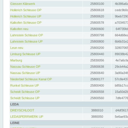
Giessen Klärwerk
25800100
4b386a6a
Hollerich Schleuse OP
25800618
cedc9b0c
Hollerich Schleuse UP
25800620
9beb7290
Kalkofen Schleuse OP
25800578
a7034573
Kalkofen neu
25800600
64f735fd
Lahnstein Schleuse OP
25800798
664d68ea
Lahnstein Schleuse UP
25800800
6b6b31e2
Leun neu
25800200
32807065
Limburg Schleuse UP
25800440
89038b42
Marburg
25830056
4e7a6cfa
Nassau Schleuse OP
25800638
29cb44a2
Nassau Schleuse UP
25800640
3a90a346
Niederbiel Schleuse Kanal OP
25800177
57c8e437
Runkel Schleuse UP
25800400
b85b17cc
Scheidt Schleuse OP
25800558
15a50d2b
Scheidt Schleuse UP
25800560
7dfe4776
LEDA
DREYSCHLOOT
3880010
d4df3617
LEDASPERRWERK UP
3880050
5e6ae93a
LEINE