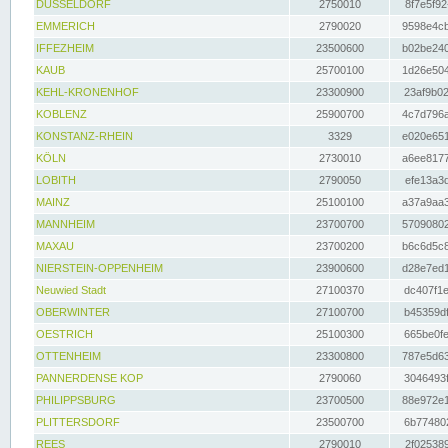
DÜSSELDORF
2750010
8f7e5f92
EMMERICH
2790020
9598e4cb
IFFEZHEIM
23500600
b02be240
KAUB
25700100
1d26e504
KEHL-KRONENHOF
23300900
23af9b02
KOBLENZ
25900700
4c7d796a
KONSTANZ-RHEIN
3329
e020e651
KÖLN
2730010
a6ee8177
LOBITH
2790050
efe13a3d
MAINZ
25100100
a37a9aa3
MANNHEIM
23700700
57090802
MAXAU
23700200
b6c6d5c8
NIERSTEIN-OPPENHEIM
23900600
d28e7ed1
Neuwied Stadt
27100370
dc407f1e
OBERWINTER
27100700
b45359df
OESTRICH
25100300
665be0fe
OTTENHEIM
23300800
787e5d63
PANNERDENSE KOP
2790060
3046493f
PHILIPPSBURG
23700500
88e972e1
PLITTERSDORF
23500700
6b774802
REES
2790010
2f025389