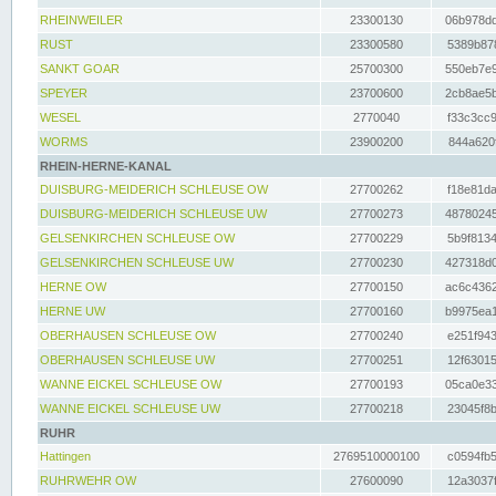
RHEINWEILER
23300130
06b978dd
RUST
23300580
5389b878
SANKT GOAR
25700300
550eb7e9
SPEYER
23700600
2cb8ae5b
WESEL
2770040
f33c3cc9
WORMS
23900200
844a620f
RHEIN-HERNE-KANAL
DUISBURG-MEIDERICH SCHLEUSE OW
27700262
f18e81da
DUISBURG-MEIDERICH SCHLEUSE UW
27700273
48780245
GELSENKIRCHEN SCHLEUSE OW
27700229
5b9f8134
GELSENKIRCHEN SCHLEUSE UW
27700230
427318d0
HERNE OW
27700150
ac6c4362
HERNE UW
27700160
b9975ea1
OBERHAUSEN SCHLEUSE OW
27700240
e251f943
OBERHAUSEN SCHLEUSE UW
27700251
12f63015
WANNE EICKEL SCHLEUSE OW
27700193
05ca0e33
WANNE EICKEL SCHLEUSE UW
27700218
23045f8b
RUHR
Hattingen
2769510000100
c0594fb5
RUHRWEHR OW
27600090
12a3037f