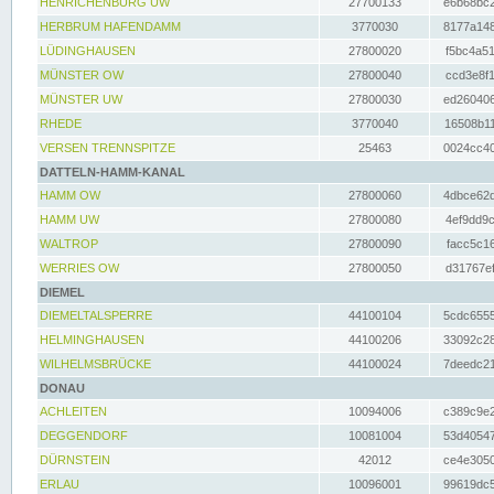
HENRICHENBURG UW
27700133
e6b68bc2
HERBRUM HAFENDAMM
3770030
8177a148
LÜDINGHAUSEN
27800020
f5bc4a51
MÜNSTER OW
27800040
ccd3e8f1
MÜNSTER UW
27800030
ed260406
RHEDE
3770040
16508b11
VERSEN TRENNSPITZE
25463
0024cc40
DATTELN-HAMM-KANAL
HAMM OW
27800060
4dbce62d
HAMM UW
27800080
4ef9dd9c
WALTROP
27800090
facc5c16
WERRIES OW
27800050
d31767ef
DIEMEL
DIEMELTALSPERRE
44100104
5cdc6555
HELMINGHAUSEN
44100206
33092c28
WILHELMSBRÜCKE
44100024
7deedc21
DONAU
ACHLEITEN
10094006
c389c9e2
DEGGENDORF
10081004
53d40547
DÜRNSTEIN
42012
ce4e3050
ERLAU
10096001
99619dc5