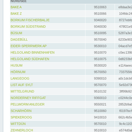
NORDSEE
BAKE A
9510063
e8daa3e2
BAKE Z
9510066
104fdc24
BORKUM FISCHERBALJE
9340020
8727ebfd
BORKUM SÜDSTRAND
9340030
478f21e9
BÜSUM
9510095
5287a3e1
DAGEBÜLL
9570040
6233e901
EIDER-SPERRWERK AP
9530010
04acd7e5
HELGOLAND BINNENHAFEN
9510070
c0ec139b
HELGOLAND SÜDHAFEN
9510075
0d8233b8
HUSUM
9530020
e114aeec
HÖRNUM
9570050
733755fd
LANGEOOG
9390010
a0c1dcb6
LIST AUF SYLT
9570070
5e92d73f
MITTELGRUND
9510132
3ff99b92
NORDERNEY RIFFGAT
9360010
c0244c0e
PELLWORM ANLEGER
9550021
2852b9ab
SCHARHÖRN
9510060
f0197bcf
SPIEKEROOG
9410010
662c4b5e
WITTDÜN
9570010
9c4c11f2
ZEHNERLOCH
9510010
e574d0af