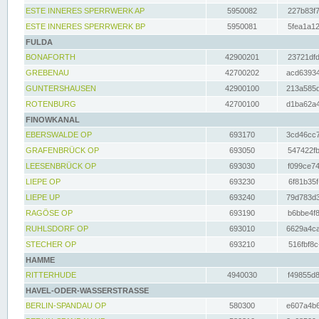
ESTE INNERES SPERRWERK AP
5950082
227b83f7
ESTE INNERES SPERRWERK BP
5950081
5fea1a12
FULDA
BONAFORTH
42900201
23721dfd
GREBENAU
42700202
acd63934
GUNTERSHAUSEN
42900100
213a585d
ROTENBURG
42700100
d1ba62a4
FINOWKANAL
EBERSWALDE OP
693170
3cd46cc7
GRAFENBRÜCK OP
693050
547422fb
LEESENBRÜCK OP
693030
f099ce74
LIEPE OP
693230
6f81b35f
LIEPE UP
693240
79d783d3
RAGÖSE OP
693190
b6bbe4f8
RUHLSDORF OP
693010
6629a4ca
STECHER OP
693210
516fbf8c
HAMME
RITTERHUDE
4940030
f49855d8
HAVEL-ODER-WASSERSTRASSE
BERLIN-SPANDAU OP
580300
e607a4b6