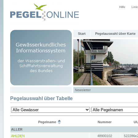
Hilfe
Link
Start
Pegelauswahl über Karte
Newsletter
Pegelauswahl über Tabelle
Pegelname
Nummer
UU
ALLER
AHLDEN
48900102
522286e2