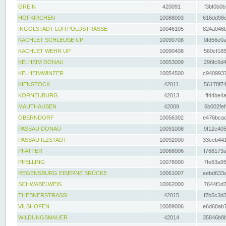
GREIN
420091
f3bf0b0b
HOFKIRCHEN
10088003
616dd98e
INGOLSTADT LUITPOLDSTRASSE
10046105
824a046b
KACHLET SCHLEUSE UP
10090708
0fd56e0a
KACHLET WEHR UP
10090408
560cf185
KELHEIM DONAU
10053009
296fc6d4
KELHEIMWINZER
10054500
c9409937
KIENSTOCK
42011
56178f74
KORNEUBURG
42013
ff44be4a
MAUTHAUSEN
42009
6b002fef
OBERNDORF
10056302
e476bcad
PASSAU DONAU
10091008
9f12c405
PASSAU ILZSTADT
10092000
33ceb441
PFATTER
10068006
f768173a
PFELLING
10078000
7fe63a95
REGENSBURG EISERNE BRÜCKE
10061007
eebd633a
SCHWABELWEIS
10062000
7644f1d7
THEBNERSTRASSL
42015
f7b5c3d3
VILSHOFEN
10089006
e6d68ab7
WILDUNGSMAUER
42014
35846b8b