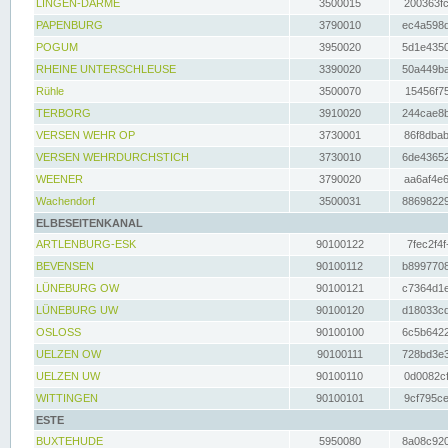
LINGEN-DARME
3500015
200363fc
PAPENBURG
3790010
ec4a598d
POGUM
3950020
5d1e4350
RHEINE UNTERSCHLEUSE
3390020
50a449ba
Rühle
3500070
15456f75
TERBORG
3910020
244cae8b
VERSEN WEHR OP
3730001
86f8dbab
VERSEN WEHRDURCHSTICH
3730010
6de43652
WEENER
3790020
aa6af4e6
Wachendorf
3500031
88698229
ELBESEITENKANAL
ARTLENBURG-ESK
90100122
7fec2f4f
BEVENSEN
90100112
b8997708
LÜNEBURG OW
90100121
c7364d1e
LÜNEBURG UW
90100120
d18033cd
OSLOSS
90100100
6c5b6422
UELZEN OW
90100111
728bd3e3
UELZEN UW
90100110
0d0082cf
WITTINGEN
90100101
9cf795ce
ESTE
BUXTEHUDE
5950080
8a08c920