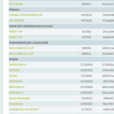
POTSDAM
580412
5e10e1e7
PINNAU
PINNAU-SPERRWERK BP
5970018
26259e8f
UETERSEN
5970016
575da86f
PAREYER VERBINDUNGSKANAL
PAREY EP
502300
25ca1bef
PAREY UP
587530
bafddcbf
RHEINSBERGER GEWÄSSER
WOLFSBRUCH OP
589000
4d00c13e
WOLFSBRUCH UP
589010
3d43a8d7
RHEIN
ANDERNACH
27100400
5735892a
BINGEN
25300200
0309cd61
BONN
2710080
593647aa
BOPPARD
25700500
2ff6379d
BRAUBACH
25700600
d6dc44d1
BREISACH
23300320
9da1ad2b
Basel-Rheinhalle
2310010
94f6eff1
Bodenheim
23900620
f6be7857
DUISBURG-RUHRORT
2770010
c0f51e35