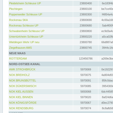
Pleidelsheim Schleuse UP
23800400
6e183f4b
Plochingen
23800100
be7ce40e
Poppenweiler Schleuse UP
23800300
f4854a4c
Rockenau SKA
23800690
4c00a166
Rockenau Schleuse UP
23800680
5ab4f00f
Schwabenheim Schleuse UP
23800800
ec9d3a4d
Untertürkheim Schleuse UP
23800220
a5ca02fb
Wieblingen Wehr UP neu
23800780
66d887a6
Ziegelhausen AMS
23800745
3944c1fd
NEUE MAAS
ROTTERDAM
123456786
a269e3be
NORD-OSTSEE-KANAL
AWK STROHBRÜCK
5970069
0e192297
NOK BREIHOLZ
5970075
4a904d59
NOK BRUNSBÜTTEL
5970091
85fc0dac
NOK DÜKERSWISCH
5970085
3954300d
NOK KIEL AUSSEN
5650068
6dc44585
NOK KIEL BINNEN
5979020
8af24d6a
NOK KÖNIGSFÖRDE
5970067
d0ec2790
NOK RENDSBURG
5970074
8c8afb56