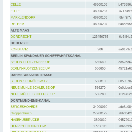
CELLE
48300105
b475386c
EITZE
48900237
47174d8f
MARKLENDORF
48700103
8b4f9f7c
RETHEM
48900204
5aaed954
ALTE MAAS
DORDRECHT
123456785
6c6f84c2
BODENSEE
KONSTANZ
906
aa9179c1
BERLIN-SPANDAUER-SCHIFFFAHRTSKANAL
BERLIN-PLÖTZENSEE OP
586640
ee52ce62
BERLIN-PLÖTZENSEE UP
586650
45721a68
DAHME-WASSERSTRASSE
BERLIN-SCHMÖCKWITZ
586810
6b595707
NEUE MÜHLE SCHLEUSE OP
586270
0e0dbcc9
NEUE MÜHLE SCHLEUSE UP
586280
c9a6c3bf
DORTMUND-EMS-KANAL
BERGESHÖVEDE
34000010
ade3a084
Groppenbruch
27700122
7bbdb421
HASEHUBBRÜCKE
3690010
04572010
HENRICHENBURG OW
27700111
70bee932