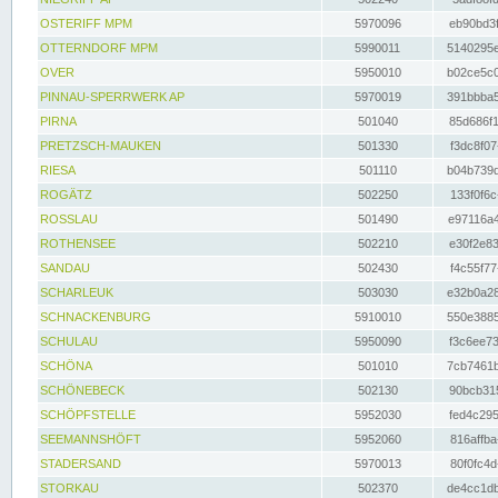
OSTERIFF MPM
5970096
eb90bd3f
OTTERNDORF MPM
5990011
5140295e
OVER
5950010
b02ce5c0
PINNAU-SPERRWERK AP
5970019
391bbba5
PIRNA
501040
85d686f1
PRETZSCH-MAUKEN
501330
f3dc8f07
RIESA
501110
b04b739d
ROGÄTZ
502250
133f0f6c
ROSSLAU
501490
e97116a4
ROTHENSEE
502210
e30f2e83
SANDAU
502430
f4c55f77
SCHARLEUK
503030
e32b0a28
SCHNACKENBURG
5910010
550e3885
SCHULAU
5950090
f3c6ee73
SCHÖNA
501010
7cb7461b
SCHÖNEBECK
502130
90bcb315
SCHÖPFSTELLE
5952030
fed4c295
SEEMANNSHÖFT
5952060
816affba
STADERSAND
5970013
80f0fc4d
STORKAU
502370
de4cc1db