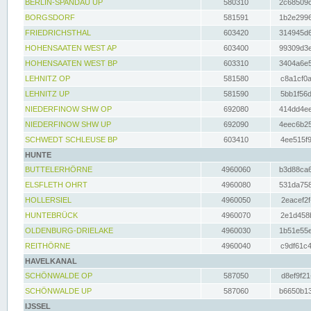
BERLIN-SPANDAU UP
580310
2c68509c
BORGSDORF
581591
1b2e2996
FRIEDRICHSTHAL
603420
314945d6
HOHENSAATEN WEST AP
603400
99309d3e
HOHENSAATEN WEST BP
603310
3404a6e5
LEHNITZ OP
581580
c8a1cf0a
LEHNITZ UP
581590
5bb1f56d
NIEDERFINOW SHW OP
692080
414dd4ee
NIEDERFINOW SHW UP
692090
4eec6b25
SCHWEDT SCHLEUSE BP
603410
4ee515f9
HUNTE
BUTTELERHÖRNE
4960060
b3d88ca6
ELSFLETH OHRT
4960080
531da758
HOLLERSIEL
4960050
2eacef2f
HUNTEBRÜCK
4960070
2e1d458b
OLDENBURG-DRIELAKE
4960030
1b51e55e
REITHÖRNE
4960040
c9df61c4
HAVELKANAL
SCHÖNWALDE OP
587050
d8ef9f21
SCHÖNWALDE UP
587060
b6650b13
IJSSEL