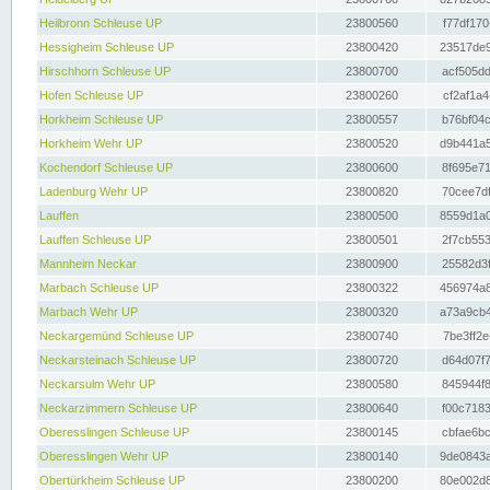
Heilbronn Schleuse UP
23800560
f77df170
Hessigheim Schleuse UP
23800420
23517de9
Hirschhorn Schleuse UP
23800700
acf505dd
Hofen Schleuse UP
23800260
cf2af1a4
Horkheim Schleuse UP
23800557
b76bf04c
Horkheim Wehr UP
23800520
d9b441a5
Kochendorf Schleuse UP
23800600
8f695e71
Ladenburg Wehr UP
23800820
70cee7df
Lauffen
23800500
8559d1a0
Lauffen Schleuse UP
23800501
2f7cb553
Mannheim Neckar
23800900
25582d3f
Marbach Schleuse UP
23800322
456974a8
Marbach Wehr UP
23800320
a73a9cb4
Neckargemünd Schleuse UP
23800740
7be3ff2e
Neckarsteinach Schleuse UP
23800720
d64d07f7
Neckarsulm Wehr UP
23800580
845944f8
Neckarzimmern Schleuse UP
23800640
f00c7183
Oberesslingen Schleuse UP
23800145
cbfae6bc
Oberesslingen Wehr UP
23800140
9de0843a
Obertürkheim Schleuse UP
23800200
80e002d8