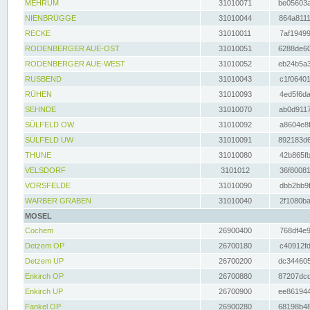
MEHRUM
31010071
be05603a
NIENBRÜGGE
31010044
864a8111
RECKE
31010011
7af19499
RODENBERGER AUE-OST
31010051
6288de60
RODENBERGER AUE-WEST
31010052
eb24b5a3
RUSBEND
31010043
c1f06401
RÜHEN
31010093
4ed5f6da
SEHNDE
31010070
ab0d9117
SÜLFELD OW
31010092
a8604e8f
SÜLFELD UW
31010091
892183d6
THUNE
31010080
42b865fb
VELSDORF
3101012
36f80081
VORSFELDE
31010090
dbb2bb9f
WARBER GRABEN
31010040
2f1080ba
MOSEL
Cochem
26900400
768df4e9
Detzem OP
26700180
c40912fd
Detzem UP
26700200
dc344605
Enkirch OP
26700880
87207dcd
Enkirch UP
26700900
ee861944
Fankel OP
26900280
68198b48