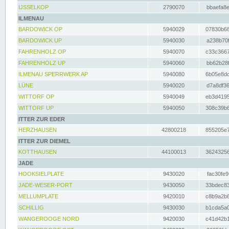
IJSSELKOP
2790070
bbaefa8e
ILMENAU
BARDOWICK OP
5940029
07830b68
BARDOWICK UP
5940030
a238b70f
FAHRENHOLZ OP
5940070
c33c3667
FAHRENHOLZ UP
5940060
bb62b28f
ILMENAU SPERRWERK AP
5940080
6b05e8dc
LÜNE
5940020
d7a8df36
WITTORF OP
5940049
eb3d4195
WITTORF UP
5940050
308c39b6
ITTER ZUR EDER
HERZHAUSEN
42800218
855205e7
ITTER ZUR DIEMEL
KOTTHAUSEN
44100013
36243256
JADE
HOOKSIELPLATE
9430020
fac30fe9
JADE-WESER-PORT
9430050
33bdec83
MELLUMPLATE
9420010
c8b9a2b6
SCHILLIG
9430030
b1cda5a0
WANGEROOGE NORD
9420030
c41d42b1