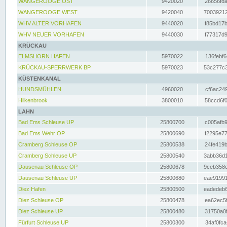
WANGEROOGE OST
9420020
26656fda
WANGEROOGE WEST
9420040
70039212
WHV ALTER VORHAFEN
9440020
f85bd17b
WHV NEUER VORHAFEN
9440030
f77317d9
KRÜCKAU
ELMSHORN HAFEN
5970022
136febf6
KRÜCKAU-SPERRWERK BP
5970023
53c277c3
KÜSTENKANAL
HUNDSMÜHLEN
4960020
cf6ac249
Hilkenbrook
3800010
58ccd6f0
LAHN
Bad Ems Schleuse UP
25800700
c005afb9
Bad Ems Wehr OP
25800690
f2295e77
Cramberg Schleuse OP
25800538
24fe419b
Cramberg Schleuse UP
25800540
3abb36d1
Dausenau Schleuse OP
25800678
9ceb358c
Dausenau Schleuse UP
25800680
eae91991
Diez Hafen
25800500
eadedeb6
Diez Schleuse OP
25800478
ea62ec5f
Diez Schleuse UP
25800480
31750a0f
Fürfurt Schleuse UP
25800300
34af0fca