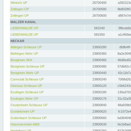
Wintrich UP
26700400
a392113c
Zeltingen OP
26700580
8b802863
Zeltingen UP
26700600
d867e7e9
MALZER KANAL
LIEBENWALDE OP
581540
3f8ceb6d
LIEBENWALDE UP
581550
a1cf60be
NECKAR
Aldingen Schleuse UP
23800280
dfdfb4ff
Beihingen Wehr UP
23800360
8a2e3048
Besigheim SKA
23800460
46d8ed02
Besigheim Schleuse UP
23800480
57db82c7
Besigheim Wehr UP
23800440
42c11b7a
Cannstatt Schleuse UP
23800240
7068d262
Deizisau Schleuse UP
23800120
c5b6243d
Esslingen Schleuse UP
23800180
130a3761
Esslingen Wehr OP
23800176
31c32a38
Feudenheim Schleuse UP
23800840
48a939b9
Gundelsheim UP
23800620
fc1072e4
Guttenbach Schleuse UP
23800660
bd36404b
Hassmersheim AMS
23800630
0e1b8ae0
Heidelberg UP
23800760
827b2685