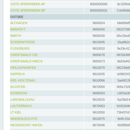
OSTE-SPERRWERK AP
9000000590
8c3295dc
OSTE-SPERRWERK BP
9000000532
7cb4566b
OSTSEE
ALTHAGEN
9650024
b8d05bf9
BARHÖFT
9650040
09227288
BARTH
9650030
00c33ed9
ECKERNFÖRDE
9610045
1faa9b2c
FLENSBURG
9610010
9e19c411
GREIFSWALD OIE
9690078
087b6386
GREIFSWALD-WIECK
9650073
6b53ef42
HEILIGENHAFEN
9610070
06219dd9
KAPPELN
9610035
b09f2243
KIEL-HOLTENAU
9610066
3ad4013f
KLOSTER
9670050
905e7328
KOSEROW
9690093
c0f33a36
LANGBALLIGAU
9610015
5a33bf14
LAUTERBACH
9670063
91922b9b
LT KIEL
9610050
736437d7
MARIENLEUCHTE
9610075
8effc15d
NEUENDORF HAFEN
9670046
492f85b8