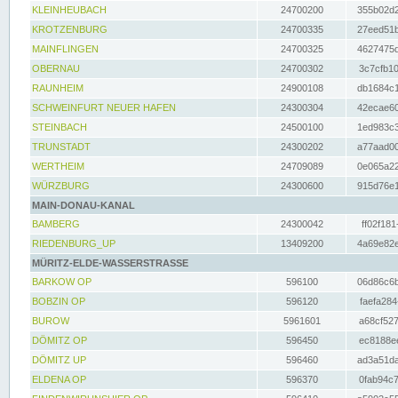
KLEINHEUBACH
24700200
355b02d2
KROTZENBURG
24700335
27eed51b
MAINFLINGEN
24700325
4627475d
OBERNAU
24700302
3c7cfb10
RAUNHEIM
24900108
db1684c1
SCHWEINFURT NEUER HAFEN
24300304
42ecae60
STEINBACH
24500100
1ed983c3
TRUNSTADT
24300202
a77aad00
WERTHEIM
24709089
0e065a22
WÜRZBURG
24300600
915d76e1
MAIN-DONAU-KANAL
BAMBERG
24300042
ff02f181
RIEDENBURG_UP
13409200
4a69e82e
MÜRITZ-ELDE-WASSERSTRASSE
BARKOW OP
596100
06d86c6b
BOBZIN OP
596120
faefa284
BUROW
5961601
a68cf527
DÖMITZ OP
596450
ec8188ee
DÖMITZ UP
596460
ad3a51da
ELDENA OP
596370
0fab94c7