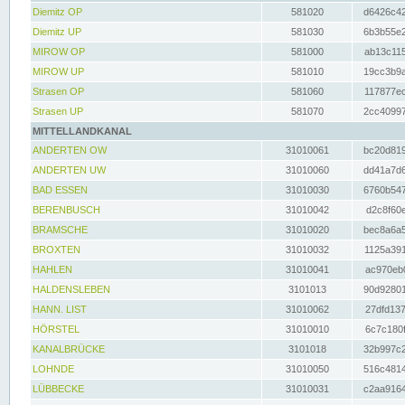
Diemitz OP
581020
d6426c42
Diemitz UP
581030
6b3b55e2
MIROW OP
581000
ab13c115
MIROW UP
581010
19cc3b9a
Strasen OP
581060
117877ec
Strasen UP
581070
2cc40997
MITTELLANDKANAL
ANDERTEN OW
31010061
bc20d819
ANDERTEN UW
31010060
dd41a7d6
BAD ESSEN
31010030
6760b547
BERENBUSCH
31010042
d2c8f60e
BRAMSCHE
31010020
bec8a6a5
BROXTEN
31010032
1125a391
HAHLEN
31010041
ac970eb0
HALDENSLEBEN
3101013
90d92801
HANN. LIST
31010062
27dfd137
HÖRSTEL
31010010
6c7c180f
KANALBRÜCKE
3101018
32b997c2
LOHNDE
31010050
516c4814
LÜBBECKE
31010031
c2aa9164