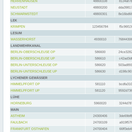
HERRENHAUSEN
48800108
8134af78
NEUSTADT
48800200
dda39817
SCHWARMSTEDT
48800301
8e16bd66
LEK
KRIMPEN
123456784
f5c96f13
LESUM
WASSERHORST
4930010
76844306
LANDWEHRKANAL
BERLIN-OBERSCHLEUSE OP
586600
24ce3282
BERLIN-OBERSCHLEUSE UP
586610
c42ad3df
BERLIN-UNTERSCHLEUSE OP
586620
503ad891
BERLIN-UNTERSCHLEUSE UP
586630
d198c901
LYCHENER GEWÄSSER
HIMMELPFORT OP
581110
bcdfa310
HIMMELPFORT UP
581120
9592d736
LÜHE
HORNEBURG
5960020
3244d787
MAIN
ASTHEIM
24300406
3de69bf8
FAULBACH
24700109
a919f57f
FRANKFURT OSTHAFEN
24700404
66ff3eb4