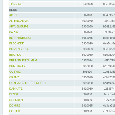
TÖNNING
9520070
00e386ac
ELBE
AKEN
502010
094b96e5
ALTENGAMME
5930070
2ee12b9a
ARTLENBURG
5930050
b3492c68
BARBY
502070
939f82ec
BLANKENESE UF
5952065
bacb459b
BLECKEDE
5930020
6aa1cd8e
BOIZENBURG
5930033
33e0bce0
BROKDORF
5970050
610ab204
BRUNSBÜTTEL MPM
5970094
d4f5f719
BUNTHAUS
5952020
ae1b91d0
COSWIG
501470
1ce53a59
CRANZ
5950070
e6b42536
CUXHAVEN STEUBENHÖFT
5990020
aad49293
DAMNATZ
5910030
c233674f
DESSAU
502000
1edc5fa4
DRESDEN
501060
70272185
DÖMITZ
5910025
6e3ea719
ELSTER
501390
c093b557