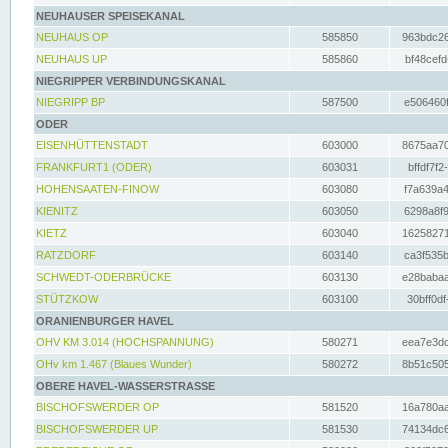
NEUHAUSER SPEISEKANAL
NEUHAUS OP
585850
963bdc26
NEUHAUS UP
585860
bf48cefd
NIEGRIPPER VERBINDUNGSKANAL
NIEGRIPP BP
587500
e506460f
ODER
EISENHÜTTENSTADT
603000
8675aa70
FRANKFURT1 (ODER)
603031
bffdf7f2
HOHENSAATEN-FINOW
603080
f7a639a4
KIENITZ
603050
6298a8f9
KIETZ
603040
16258271
RATZDORF
603140
ca3f535b
SCHWEDT-ODERBRÜCKE
603130
e28babaa
STÜTZKOW
603100
30bff0df
ORANIENBURGER HAVEL
OHV KM 3.014 (HOCHSPANNUNG)
580271
eea7e3dc
OHv km 1.467 (Blaues Wunder)
580272
8b51c505
OBERE HAVEL-WASSERSTRASSE
BISCHOFSWERDER OP
581520
16a780aa
BISCHOFSWERDER UP
581530
74134dc6