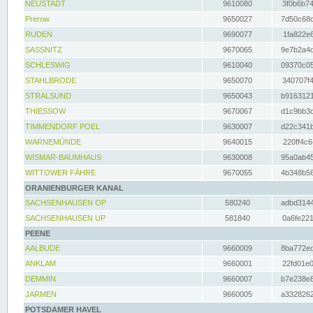
NEUSTADT
9610080
3f0b6b74
Prerow
9650027
7d50c68c
RUDEN
9690077
1fa822e6
SASSNITZ
9670065
9e7b2a4d
SCHLESWIG
9610040
09370c05
STAHLBRODE
9650070
340707f4
STRALSUND
9650043
b9163121
THIESSOW
9670067
d1c9bb3c
TIMMENDORF POEL
9630007
d22c341b
WARNEMÜNDE
9640015
220ff4c6
WISMAR-BAUMHAUS
9630008
95a0ab45
WITTOWER FÄHRE
9670055
4b348b56
ORANIENBURGER KANAL
SACHSENHAUSEN OP
580240
adbd3144
SACHSENHAUSEN UP
581840
0a6fe221
PEENE
AALBUDE
9660009
8ba772ed
ANKLAM
9660001
22fd01e0
DEMMIN
9660007
b7e238e8
JARMEN
9660005
a3328262
POTSDAMER HAVEL