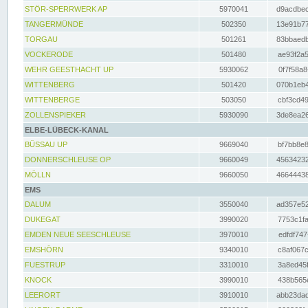
STÖR-SPERRWERK AP
5970041
d9acdbec
TANGERMÜNDE
502350
13e91b77
TORGAU
501261
83bbaedb
VOCKERODE
501480
ae93f2a5
WEHR GEESTHACHT UP
5930062
0f7f58a8
WITTENBERG
501420
070b1eb4
WITTENBERGE
503050
cbf3cd49
ZOLLENSPIEKER
5930090
3de8ea26
ELBE-LÜBECK-KANAL
BÜSSAU UP
9669040
bf7bb8e8
DONNERSCHLEUSE OP
9660049
45634232
MÖLLN
9660050
46644438
EMS
DALUM
3550040
ad357e52
DUKEGAT
3990020
7753c1fa
EMDEN NEUE SEESCHLEUSE
3970010
edfdf747
EMSHÖRN
9340010
c8af067c
FUESTRUP
3310010
3a8ed45f
KNOCK
3990010
438b565e
LEERORT
3910010
abb23dad