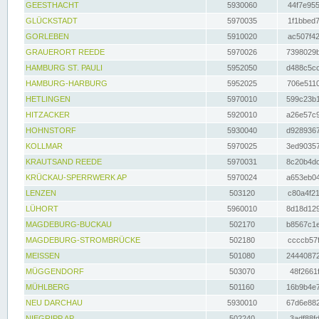
GEESTHACHT
5930060
44f7e955
GLÜCKSTADT
5970035
1f1bbed7
GORLEBEN
5910020
ac507f42
GRAUERORT REEDE
5970026
7398029b
HAMBURG ST. PAULI
5952050
d488c5cc
HAMBURG-HARBURG
5952025
706e5110
HETLINGEN
5970010
599c23b1
HITZACKER
5920010
a26e57c9
HOHNSTORF
5930040
d9289367
KOLLMAR
5970025
3ed90357
KRAUTSAND REEDE
5970031
8c20b4dc
KRÜCKAU-SPERRWERK AP
5970024
a653eb04
LENZEN
503120
c80a4f21
LÜHORT
5960010
8d18d129
MAGDEBURG-BUCKAU
502170
b8567c1e
MAGDEBURG-STROMBRÜCKE
502180
ccccb57f
MEISSEN
501080
24440872
MÜGGENDORF
503070
48f2661f
MÜHLBERG
501160
16b9b4e7
NEU DARCHAU
5930010
67d6e882
NIEGRIPP AP
502240
3adf88fd