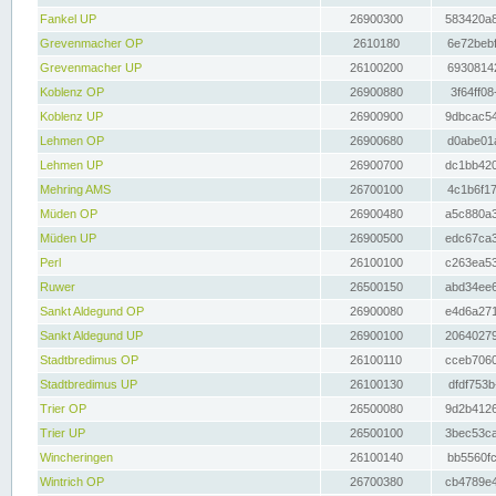
Fankel UP
26900300
583420a8
Grevenmacher OP
2610180
6e72bebf
Grevenmacher UP
26100200
69308142
Koblenz OP
26900880
3f64ff08
Koblenz UP
26900900
9dbcac54
Lehmen OP
26900680
d0abe01a
Lehmen UP
26900700
dc1bb420
Mehring AMS
26700100
4c1b6f17
Müden OP
26900480
a5c880a3
Müden UP
26900500
edc67ca3
Perl
26100100
c263ea53
Ruwer
26500150
abd34ee6
Sankt Aldegund OP
26900080
e4d6a271
Sankt Aldegund UP
26900100
20640279
Stadtbredimus OP
26100110
cceb7060
Stadtbredimus UP
26100130
dfdf753b
Trier OP
26500080
9d2b4126
Trier UP
26500100
3bec53ca
Wincheringen
26100140
bb5560fc
Wintrich OP
26700380
cb4789e4