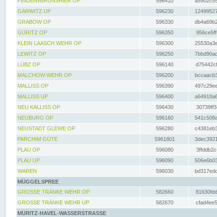
FINDENWIRUNSHIER OP
596410
a5902c55
GARWITZ UP
596230
12499527
GRABOW OP
596330
db4a69b2
GÜRITZ OP
596350
956ce5ff
KLEIN LAASCH WEHR OP
596300
25530a3e
LEWITZ OP
596250
7bbd90ad
LÜBZ OP
596140
d75442cf
MALCHOW WEHR OP
596200
bccaacb3
MALLISS OP
596390
497c29ee
MALLISS UP
596400
a64918a6
NEU KALLISS OP
596430
30739ff3
NEUBURG OP
596160
541c508a
NEUSTADT GLEWE OP
596280
c4381eb3
PARCHIM GÜTE
5961801
3dec3921
PLAU OP
596080
3ffddb2c
PLAU UP
596090
506e6b03
WAREN
596030
bd317edd
MÜGGELSPREE
GROSSE TRÄNKE WEHR OP
582660
81630fdd
GROSSE TRÄNKE WEHR UP
582670
cfad4ee5
MÜRITZ-HAVEL-WASSERSTRASSE