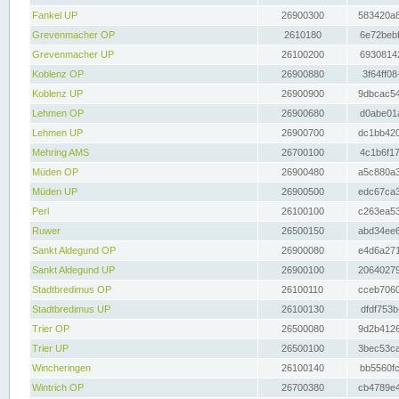
Fankel UP
26900300
583420a8
Grevenmacher OP
2610180
6e72bebf
Grevenmacher UP
26100200
69308142
Koblenz OP
26900880
3f64ff08
Koblenz UP
26900900
9dbcac54
Lehmen OP
26900680
d0abe01a
Lehmen UP
26900700
dc1bb420
Mehring AMS
26700100
4c1b6f17
Müden OP
26900480
a5c880a3
Müden UP
26900500
edc67ca3
Perl
26100100
c263ea53
Ruwer
26500150
abd34ee6
Sankt Aldegund OP
26900080
e4d6a271
Sankt Aldegund UP
26900100
20640279
Stadtbredimus OP
26100110
cceb7060
Stadtbredimus UP
26100130
dfdf753b
Trier OP
26500080
9d2b4126
Trier UP
26500100
3bec53ca
Wincheringen
26100140
bb5560fc
Wintrich OP
26700380
cb4789e4