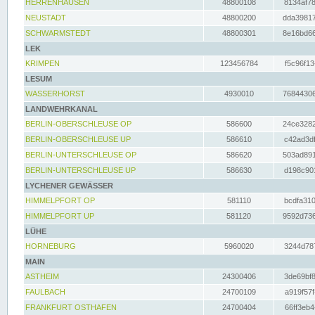
HERRENHAUSEN
48800108
8134af78
NEUSTADT
48800200
dda39817
SCHWARMSTEDT
48800301
8e16bd66
LEK
KRIMPEN
123456784
f5c96f13
LESUM
WASSERHORST
4930010
76844306
LANDWEHRKANAL
BERLIN-OBERSCHLEUSE OP
586600
24ce3282
BERLIN-OBERSCHLEUSE UP
586610
c42ad3df
BERLIN-UNTERSCHLEUSE OP
586620
503ad891
BERLIN-UNTERSCHLEUSE UP
586630
d198c901
LYCHENER GEWÄSSER
HIMMELPFORT OP
581110
bcdfa310
HIMMELPFORT UP
581120
9592d736
LÜHE
HORNEBURG
5960020
3244d787
MAIN
ASTHEIM
24300406
3de69bf8
FAULBACH
24700109
a919f57f
FRANKFURT OSTHAFEN
24700404
66ff3eb4