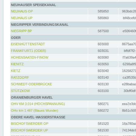
NEUHAUSER SPEISEKANAL
NEUHAUS OP
585850
963bdc26
NEUHAUS UP
585860
bf48cefd
NIEGRIPPER VERBINDUNGSKANAL
NIEGRIPP BP
587500
e506460f
ODER
EISENHÜTTENSTADT
603000
8675aa70
FRANKFURT1 (ODER)
603031
bffdf7f2
HOHENSAATEN-FINOW
603080
f7a639a4
KIENITZ
603050
6298a8f9
KIETZ
603040
16258271
RATZDORF
603140
ca3f535b
SCHWEDT-ODERBRÜCKE
603130
e28babaa
STÜTZKOW
603100
30bff0df
ORANIENBURGER HAVEL
OHV KM 3.014 (HOCHSPANNUNG)
580271
eea7e3dc
OHv km 1.467 (Blaues Wunder)
580272
8b51c505
OBERE HAVEL-WASSERSTRASSE
BISCHOFSWERDER OP
581520
16a780aa
BISCHOFSWERDER UP
581530
74134dc6