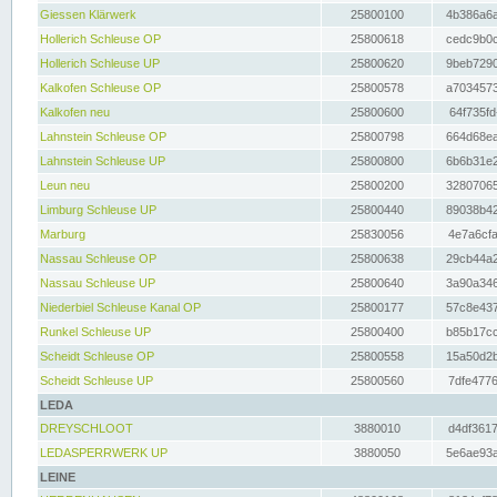
Giessen Klärwerk
25800100
4b386a6a
Hollerich Schleuse OP
25800618
cedc9b0c
Hollerich Schleuse UP
25800620
9beb7290
Kalkofen Schleuse OP
25800578
a7034573
Kalkofen neu
25800600
64f735fd
Lahnstein Schleuse OP
25800798
664d68ea
Lahnstein Schleuse UP
25800800
6b6b31e2
Leun neu
25800200
32807065
Limburg Schleuse UP
25800440
89038b42
Marburg
25830056
4e7a6cfa
Nassau Schleuse OP
25800638
29cb44a2
Nassau Schleuse UP
25800640
3a90a346
Niederbiel Schleuse Kanal OP
25800177
57c8e437
Runkel Schleuse UP
25800400
b85b17cc
Scheidt Schleuse OP
25800558
15a50d2b
Scheidt Schleuse UP
25800560
7dfe4776
LEDA
DREYSCHLOOT
3880010
d4df3617
LEDASPERRWERK UP
3880050
5e6ae93a
LEINE