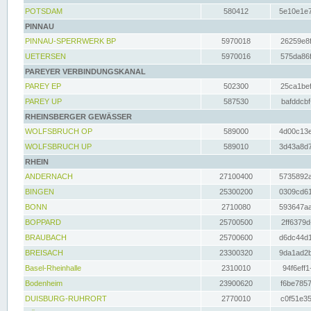
POTSDAM
580412
5e10e1e7
PINNAU
PINNAU-SPERRWERK BP
5970018
26259e8f
UETERSEN
5970016
575da86f
PAREYER VERBINDUNGSKANAL
PAREY EP
502300
25ca1bef
PAREY UP
587530
bafddcbf
RHEINSBERGER GEWÄSSER
WOLFSBRUCH OP
589000
4d00c13e
WOLFSBRUCH UP
589010
3d43a8d7
RHEIN
ANDERNACH
27100400
5735892a
BINGEN
25300200
0309cd61
BONN
2710080
593647aa
BOPPARD
25700500
2ff6379d
BRAUBACH
25700600
d6dc44d1
BREISACH
23300320
9da1ad2b
Basel-Rheinhalle
2310010
94f6eff1
Bodenheim
23900620
f6be7857
DUISBURG-RUHRORT
2770010
c0f51e35