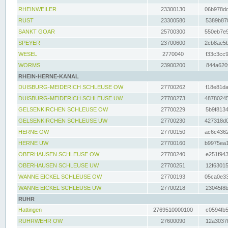
RHEINWEILER
23300130
06b978dd
RUST
23300580
5389b878
SANKT GOAR
25700300
550eb7e9
SPEYER
23700600
2cb8ae5b
WESEL
2770040
f33c3cc9
WORMS
23900200
844a620f
RHEIN-HERNE-KANAL
DUISBURG-MEIDERICH SCHLEUSE OW
27700262
f18e81da
DUISBURG-MEIDERICH SCHLEUSE UW
27700273
48780245
GELSENKIRCHEN SCHLEUSE OW
27700229
5b9f8134
GELSENKIRCHEN SCHLEUSE UW
27700230
427318d0
HERNE OW
27700150
ac6c4362
HERNE UW
27700160
b9975ea1
OBERHAUSEN SCHLEUSE OW
27700240
e251f943
OBERHAUSEN SCHLEUSE UW
27700251
12f63015
WANNE EICKEL SCHLEUSE OW
27700193
05ca0e33
WANNE EICKEL SCHLEUSE UW
27700218
23045f8b
RUHR
Hattingen
2769510000100
c0594fb5
RUHRWEHR OW
27600090
12a3037f