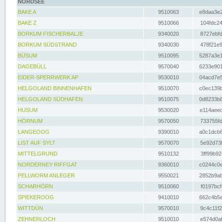
NORDSEE
BAKE A
9510063
e8daa3e2
BAKE Z
9510066
104fdc24
BORKUM FISCHERBALJE
9340020
8727ebfd
BORKUM SÜDSTRAND
9340030
478f21e9
BÜSUM
9510095
5287a3e1
DAGEBÜLL
9570040
6233e901
EIDER-SPERRWERK AP
9530010
04acd7e5
HELGOLAND BINNENHAFEN
9510070
c0ec139b
HELGOLAND SÜDHAFEN
9510075
0d8233b8
HUSUM
9530020
e114aeec
HÖRNUM
9570050
733755fd
LANGEOOG
9390010
a0c1dcb6
LIST AUF SYLT
9570070
5e92d73f
MITTELGRUND
9510132
3ff99b92
NORDERNEY RIFFGAT
9360010
c0244c0e
PELLWORM ANLEGER
9550021
2852b9ab
SCHARHÖRN
9510060
f0197bcf
SPIEKEROOG
9410010
662c4b5e
WITTDÜN
9570010
9c4c11f2
ZEHNERLOCH
9510010
e574d0af