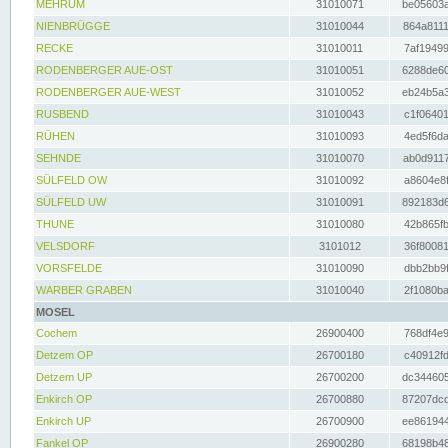
MEHRUM
31010071
be05603a
NIENBRÜGGE
31010044
864a8111
RECKE
31010011
7af19499
RODENBERGER AUE-OST
31010051
6288de60
RODENBERGER AUE-WEST
31010052
eb24b5a3
RUSBEND
31010043
c1f06401
RÜHEN
31010093
4ed5f6da
SEHNDE
31010070
ab0d9117
SÜLFELD OW
31010092
a8604e8f
SÜLFELD UW
31010091
892183d6
THUNE
31010080
42b865fb
VELSDORF
3101012
36f80081
VORSFELDE
31010090
dbb2bb9f
WARBER GRABEN
31010040
2f1080ba
MOSEL
Cochem
26900400
768df4e9
Detzem OP
26700180
c40912fd
Detzem UP
26700200
dc344605
Enkirch OP
26700880
87207dcd
Enkirch UP
26700900
ee861944
Fankel OP
26900280
68198b48