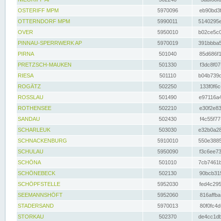
OSTERIFF MPM
5970096
eb90bd3f
OTTERNDORF MPM
5990011
5140295e
OVER
5950010
b02ce5c0
PINNAU-SPERRWERK AP
5970019
391bbba5
PIRNA
501040
85d686f1
PRETZSCH-MAUKEN
501330
f3dc8f07
RIESA
501110
b04b739d
ROGÄTZ
502250
133f0f6c
ROSSLAU
501490
e97116a4
ROTHENSEE
502210
e30f2e83
SANDAU
502430
f4c55f77
SCHARLEUK
503030
e32b0a28
SCHNACKENBURG
5910010
550e3885
SCHULAU
5950090
f3c6ee73
SCHÖNA
501010
7cb7461b
SCHÖNEBECK
502130
90bcb315
SCHÖPFSTELLE
5952030
fed4c295
SEEMANNSHÖFT
5952060
816affba
STADERSAND
5970013
80f0fc4d
STORKAU
502370
de4cc1db