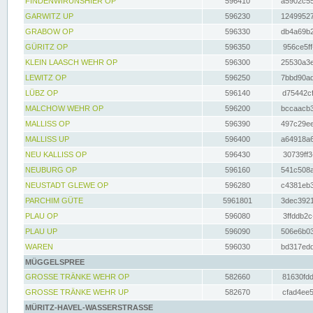
FINDENWIRUNSHIER OP
596410
a5902c55
GARWITZ UP
596230
12499527
GRABOW OP
596330
db4a69b2
GÜRITZ OP
596350
956ce5ff
KLEIN LAASCH WEHR OP
596300
25530a3e
LEWITZ OP
596250
7bbd90ad
LÜBZ OP
596140
d75442cf
MALCHOW WEHR OP
596200
bccaacb3
MALLISS OP
596390
497c29ee
MALLISS UP
596400
a64918a6
NEU KALLISS OP
596430
30739ff3
NEUBURG OP
596160
541c508a
NEUSTADT GLEWE OP
596280
c4381eb3
PARCHIM GÜTE
5961801
3dec3921
PLAU OP
596080
3ffddb2c
PLAU UP
596090
506e6b03
WAREN
596030
bd317edd
MÜGGELSPREE
GROSSE TRÄNKE WEHR OP
582660
81630fdd
GROSSE TRÄNKE WEHR UP
582670
cfad4ee5
MÜRITZ-HAVEL-WASSERSTRASSE