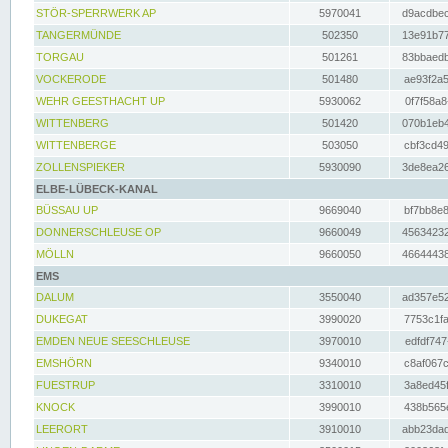
STÖR-SPERRWERK AP
5970041
d9acdbec
TANGERMÜNDE
502350
13e91b77
TORGAU
501261
83bbaedb
VOCKERODE
501480
ae93f2a5
WEHR GEESTHACHT UP
5930062
0f7f58a8
WITTENBERG
501420
070b1eb4
WITTENBERGE
503050
cbf3cd49
ZOLLENSPIEKER
5930090
3de8ea26
ELBE-LÜBECK-KANAL
BÜSSAU UP
9669040
bf7bb8e8
DONNERSCHLEUSE OP
9660049
45634232
MÖLLN
9660050
46644438
EMS
DALUM
3550040
ad357e52
DUKEGAT
3990020
7753c1fa
EMDEN NEUE SEESCHLEUSE
3970010
edfdf747
EMSHÖRN
9340010
c8af067c
FUESTRUP
3310010
3a8ed45f
KNOCK
3990010
438b565e
LEERORT
3910010
abb23dad