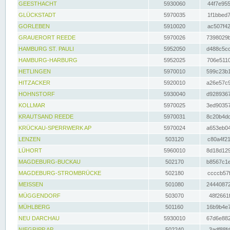
GEESTHACHT
5930060
44f7e955
GLÜCKSTADT
5970035
1f1bbed7
GORLEBEN
5910020
ac507f42
GRAUERORT REEDE
5970026
7398029b
HAMBURG ST. PAULI
5952050
d488c5cc
HAMBURG-HARBURG
5952025
706e5110
HETLINGEN
5970010
599c23b1
HITZACKER
5920010
a26e57c9
HOHNSTORF
5930040
d9289367
KOLLMAR
5970025
3ed90357
KRAUTSAND REEDE
5970031
8c20b4dc
KRÜCKAU-SPERRWERK AP
5970024
a653eb04
LENZEN
503120
c80a4f21
LÜHORT
5960010
8d18d129
MAGDEBURG-BUCKAU
502170
b8567c1e
MAGDEBURG-STROMBRÜCKE
502180
ccccb57f
MEISSEN
501080
24440872
MÜGGENDORF
503070
48f2661f
MÜHLBERG
501160
16b9b4e7
NEU DARCHAU
5930010
67d6e882
NIEGRIPP AP
502240
3adf88fd