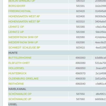
BERLIN-SPANDAU UP
580310
2c68509c
BORGSDORF
581591
1b2e2996
FRIEDRICHSTHAL
603420
314945d6
HOHENSAATEN WEST AP
603400
99309d3e
HOHENSAATEN WEST BP
603310
3404a6e5
LEHNITZ OP
581580
c8a1cf0a
LEHNITZ UP
581590
5bb1f56d
NIEDERFINOW SHW OP
692080
414dd4ee
NIEDERFINOW SHW UP
692090
4eec6b25
SCHWEDT SCHLEUSE BP
603410
4ee515f9
HUNTE
BUTTELERHÖRNE
4960060
b3d88ca6
ELSFLETH OHRT
4960080
531da758
HOLLERSIEL
4960050
2eacef2f
HUNTEBRÜCK
4960070
2e1d458b
OLDENBURG-DRIELAKE
4960030
1b51e55e
REITHÖRNE
4960040
c9df61c4
HAVELKANAL
SCHÖNWALDE OP
587050
d8ef9f21
SCHÖNWALDE UP
587060
b6650b13
IJSSEL