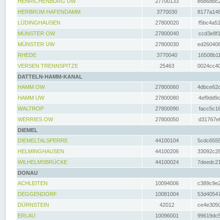
HENRICHENBURG UW
27700133
e6b68bc2
HERBRUM HAFENDAMM
3770030
8177a148
LÜDINGHAUSEN
27800020
f5bc4a51
MÜNSTER OW
27800040
ccd3e8f1
MÜNSTER UW
27800030
ed260406
RHEDE
3770040
16508b11
VERSEN TRENNSPITZE
25463
0024cc40
DATTELN-HAMM-KANAL
HAMM OW
27800060
4dbce62d
HAMM UW
27800080
4ef9dd9c
WALTROP
27800090
facc5c16
WERRIES OW
27800050
d31767ef
DIEMEL
DIEMELTALSPERRE
44100104
5cdc6555
HELMINGHAUSEN
44100206
33092c28
WILHELMSBRÜCKE
44100024
7deedc21
DONAU
ACHLEITEN
10094006
c389c9e2
DEGGENDORF
10081004
53d40547
DÜRNSTEIN
42012
ce4e3050
ERLAU
10096001
99619dc5