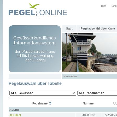
Hilfe
Link
Start
Pegelauswahl über Karte
Newsletter
Pegelauswahl über Tabelle
Pegelname
Nummer
UU
ALLER
AHLDEN
48900102
522286e2