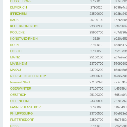
DÜSSELDORF
2750010
8f7e5f92
EMMERICH
2790020
9598e4cb
IFFEZHEIM
23500600
b02be240
KAUB
25700100
1d26e504
KEHL-KRONENHOF
23300900
23af9b02
KOBLENZ
25900700
4c7d796a
KONSTANZ-RHEIN
3329
e020e651
KÖLN
2730010
a6ee8177
LOBITH
2790050
efe13a3d
MAINZ
25100100
a37a9aa3
MANNHEIM
23700700
57090802
MAXAU
23700200
b6c6d5c8
NIERSTEIN-OPPENHEIM
23900600
d28e7ed1
Neuwied Stadt
27100370
dc407f1e
OBERWINTER
27100700
b45359df
OESTRICH
25100300
665be0fe
OTTENHEIM
23300800
787e5d63
PANNERDENSE KOP
2790060
3046493f
PHILIPPSBURG
23700500
88e972e1
PLITTERSDORF
23500700
6b774802
REES
2790010
2f025389