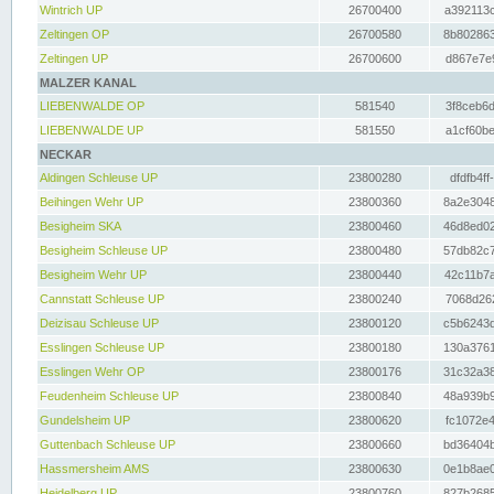
Wintrich UP
26700400
a392113c
Zeltingen OP
26700580
8b802863
Zeltingen UP
26700600
d867e7e9
MALZER KANAL
LIEBENWALDE OP
581540
3f8ceb6d
LIEBENWALDE UP
581550
a1cf60be
NECKAR
Aldingen Schleuse UP
23800280
dfdfb4ff
Beihingen Wehr UP
23800360
8a2e3048
Besigheim SKA
23800460
46d8ed02
Besigheim Schleuse UP
23800480
57db82c7
Besigheim Wehr UP
23800440
42c11b7a
Cannstatt Schleuse UP
23800240
7068d262
Deizisau Schleuse UP
23800120
c5b6243d
Esslingen Schleuse UP
23800180
130a3761
Esslingen Wehr OP
23800176
31c32a38
Feudenheim Schleuse UP
23800840
48a939b9
Gundelsheim UP
23800620
fc1072e4
Guttenbach Schleuse UP
23800660
bd36404b
Hassmersheim AMS
23800630
0e1b8ae0
Heidelberg UP
23800760
827b2685