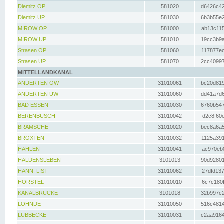
Diemitz OP
581020
d6426c42
Diemitz UP
581030
6b3b55e2
MIROW OP
581000
ab13c115
MIROW UP
581010
19cc3b9a
Strasen OP
581060
117877ec
Strasen UP
581070
2cc40997
MITTELLANDKANAL
ANDERTEN OW
31010061
bc20d819
ANDERTEN UW
31010060
dd41a7d6
BAD ESSEN
31010030
6760b547
BERENBUSCH
31010042
d2c8f60e
BRAMSCHE
31010020
bec8a6a5
BROXTEN
31010032
1125a391
HAHLEN
31010041
ac970eb0
HALDENSLEBEN
3101013
90d92801
HANN. LIST
31010062
27dfd137
HÖRSTEL
31010010
6c7c180f
KANALBRÜCKE
3101018
32b997c2
LOHNDE
31010050
516c4814
LÜBBECKE
31010031
c2aa9164