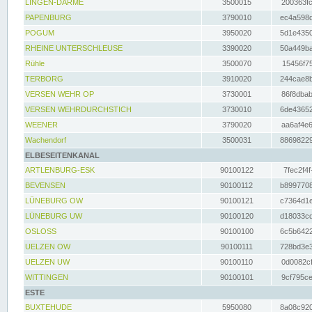
LINGEN-DARME
3500015
200363fc
PAPENBURG
3790010
ec4a598d
POGUM
3950020
5d1e4350
RHEINE UNTERSCHLEUSE
3390020
50a449ba
Rühle
3500070
15456f75
TERBORG
3910020
244cae8b
VERSEN WEHR OP
3730001
86f8dbab
VERSEN WEHRDURCHSTICH
3730010
6de43652
WEENER
3790020
aa6af4e6
Wachendorf
3500031
88698229
ELBESEITENKANAL
ARTLENBURG-ESK
90100122
7fec2f4f
BEVENSEN
90100112
b8997708
LÜNEBURG OW
90100121
c7364d1e
LÜNEBURG UW
90100120
d18033cd
OSLOSS
90100100
6c5b6422
UELZEN OW
90100111
728bd3e3
UELZEN UW
90100110
0d0082cf
WITTINGEN
90100101
9cf795ce
ESTE
BUXTEHUDE
5950080
8a08c920