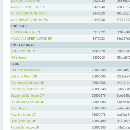
WANGEROOGE OST
9420020
26656fda
WANGEROOGE WEST
9420040
70039212
WHV ALTER VORHAFEN
9440020
f85bd17b
WHV NEUER VORHAFEN
9440030
f77317d9
KRÜCKAU
ELMSHORN HAFEN
5970022
136febf6
KRÜCKAU-SPERRWERK BP
5970023
53c277c3
KÜSTENKANAL
HUNDSMÜHLEN
4960020
cf6ac249
Hilkenbrook
3800010
58ccd6f0
LAHN
Bad Ems Schleuse UP
25800700
c005afb9
Bad Ems Wehr OP
25800690
f2295e77
Cramberg Schleuse OP
25800538
24fe419b
Cramberg Schleuse UP
25800540
3abb36d1
Dausenau Schleuse OP
25800678
9ceb358c
Dausenau Schleuse UP
25800680
eae91991
Diez Hafen
25800500
eadedeb6
Diez Schleuse OP
25800478
ea62ec5f
Diez Schleuse UP
25800480
31750a0f
Fürfurt Schleuse UP
25800300
34af0fca