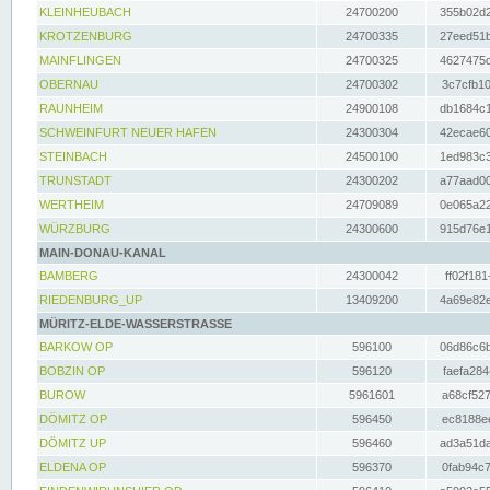
KLEINHEUBACH
24700200
355b02d2
KROTZENBURG
24700335
27eed51b
MAINFLINGEN
24700325
4627475d
OBERNAU
24700302
3c7cfb10
RAUNHEIM
24900108
db1684c1
SCHWEINFURT NEUER HAFEN
24300304
42ecae60
STEINBACH
24500100
1ed983c3
TRUNSTADT
24300202
a77aad00
WERTHEIM
24709089
0e065a22
WÜRZBURG
24300600
915d76e1
MAIN-DONAU-KANAL
BAMBERG
24300042
ff02f181
RIEDENBURG_UP
13409200
4a69e82e
MÜRITZ-ELDE-WASSERSTRASSE
BARKOW OP
596100
06d86c6b
BOBZIN OP
596120
faefa284
BUROW
5961601
a68cf527
DÖMITZ OP
596450
ec8188ee
DÖMITZ UP
596460
ad3a51da
ELDENA OP
596370
0fab94c7