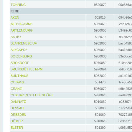
TÖNNING
9520070
00e386ac
ELBE
AKEN
502010
094b96e5
ALTENGAMME
5930070
2ee12b9a
ARTLENBURG
5930050
b3492c68
BARBY
502070
939f82ec
BLANKENESE UF
5952065
bacb459b
BLECKEDE
5930020
6aa1cd8e
BOIZENBURG
5930033
33e0bce0
BROKDORF
5970050
610ab204
BRUNSBÜTTEL MPM
5970094
d4f5f719
BUNTHAUS
5952020
ae1b91d0
COSWIG
501470
1ce53a59
CRANZ
5950070
e6b42536
CUXHAVEN STEUBENHÖFT
5990020
aad49293
DAMNATZ
5910030
c233674f
DESSAU
502000
1edc5fa4
DRESDEN
501060
70272185
DÖMITZ
5910025
6e3ea719
ELSTER
501390
c093b557