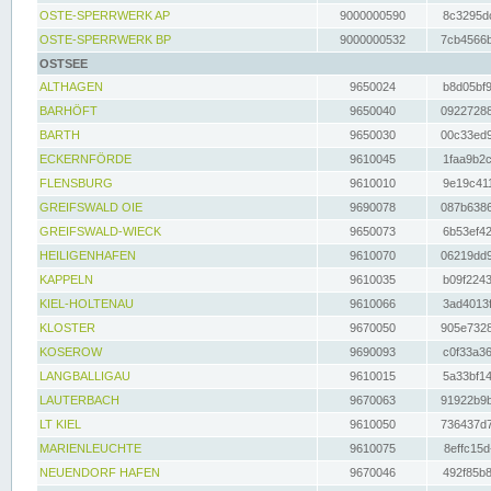
OSTE-SPERRWERK AP
9000000590
8c3295dc
OSTE-SPERRWERK BP
9000000532
7cb4566b
OSTSEE
ALTHAGEN
9650024
b8d05bf9
BARHÖFT
9650040
09227288
BARTH
9650030
00c33ed9
ECKERNFÖRDE
9610045
1faa9b2c
FLENSBURG
9610010
9e19c411
GREIFSWALD OIE
9690078
087b6386
GREIFSWALD-WIECK
9650073
6b53ef42
HEILIGENHAFEN
9610070
06219dd9
KAPPELN
9610035
b09f2243
KIEL-HOLTENAU
9610066
3ad4013f
KLOSTER
9670050
905e7328
KOSEROW
9690093
c0f33a36
LANGBALLIGAU
9610015
5a33bf14
LAUTERBACH
9670063
91922b9b
LT KIEL
9610050
736437d7
MARIENLEUCHTE
9610075
8effc15d
NEUENDORF HAFEN
9670046
492f85b8