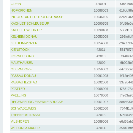
GREIN
420091
f3bf0b0b
HOFKIRCHEN
10088003
616dd98e
INGOLSTADT LUITPOLDSTRASSE
10046105
824a046b
KACHLET SCHLEUSE UP
10090708
0fd56e0a
KACHLET WEHR UP
10090408
560cf185
KELHEIM DONAU
10053009
296fc6d4
KELHEIMWINZER
10054500
c9409937
KIENSTOCK
42011
56178f74
KORNEUBURG
42013
ff44be4a
MAUTHAUSEN
42009
6b002fef
OBERNDORF
10056302
e476bcad
PASSAU DONAU
10091008
9f12c405
PASSAU ILZSTADT
10092000
33ceb441
PFATTER
10068006
f768173a
PFELLING
10078000
7fe63a95
REGENSBURG EISERNE BRÜCKE
10061007
eebd633a
SCHWABELWEIS
10062000
7644f1d7
THEBNERSTRASSL
42015
f7b5c3d3
VILSHOFEN
10089006
e6d68ab7
WILDUNGSMAUER
42014
35846b8b