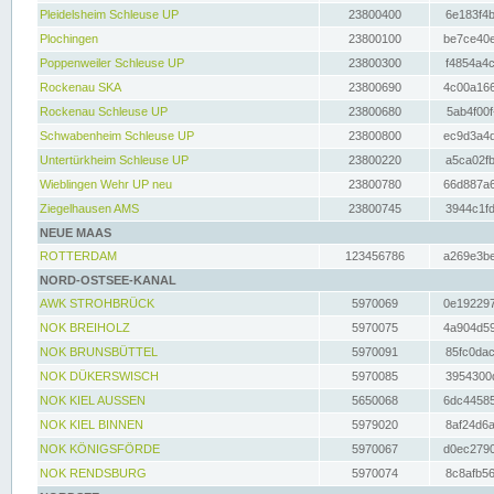
Pleidelsheim Schleuse UP
23800400
6e183f4b
Plochingen
23800100
be7ce40e
Poppenweiler Schleuse UP
23800300
f4854a4c
Rockenau SKA
23800690
4c00a166
Rockenau Schleuse UP
23800680
5ab4f00f
Schwabenheim Schleuse UP
23800800
ec9d3a4d
Untertürkheim Schleuse UP
23800220
a5ca02fb
Wieblingen Wehr UP neu
23800780
66d887a6
Ziegelhausen AMS
23800745
3944c1fd
NEUE MAAS
ROTTERDAM
123456786
a269e3be
NORD-OSTSEE-KANAL
AWK STROHBRÜCK
5970069
0e192297
NOK BREIHOLZ
5970075
4a904d59
NOK BRUNSBÜTTEL
5970091
85fc0dac
NOK DÜKERSWISCH
5970085
3954300d
NOK KIEL AUSSEN
5650068
6dc44585
NOK KIEL BINNEN
5979020
8af24d6a
NOK KÖNIGSFÖRDE
5970067
d0ec2790
NOK RENDSBURG
5970074
8c8afb56