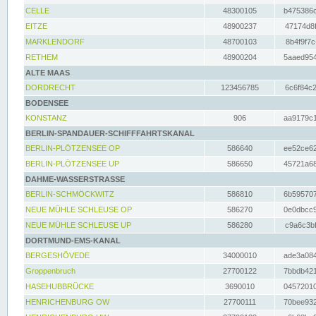
CELLE
48300105
b475386c
EITZE
48900237
47174d8f
MARKLENDORF
48700103
8b4f9f7c
RETHEM
48900204
5aaed954
ALTE MAAS
DORDRECHT
123456785
6c6f84c2
BODENSEE
KONSTANZ
906
aa9179c1
BERLIN-SPANDAUER-SCHIFFFAHRTSKANAL
BERLIN-PLÖTZENSEE OP
586640
ee52ce62
BERLIN-PLÖTZENSEE UP
586650
45721a68
DAHME-WASSERSTRASSE
BERLIN-SCHMÖCKWITZ
586810
6b595707
NEUE MÜHLE SCHLEUSE OP
586270
0e0dbcc9
NEUE MÜHLE SCHLEUSE UP
586280
c9a6c3bf
DORTMUND-EMS-KANAL
BERGESHÖVEDE
34000010
ade3a084
Groppenbruch
27700122
7bbdb421
HASEHUBBRÜCKE
3690010
04572010
HENRICHENBURG OW
27700111
70bee932