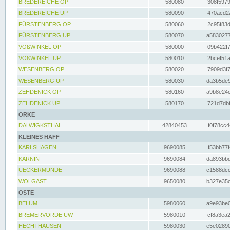
BREDEREICHE OP
580080
308f5979
BREDEREICHE UP
580090
470acd2a
FÜRSTENBERG OP
580060
2c95f83d
FÜRSTENBERG UP
580070
a5830277
VOßWINKEL OP
580000
09b422f7
VOßWINKEL UP
580010
2bcef51a
WESENBERG OP
580020
7909d3f7
WESENBERG UP
580030
da3b5de9
ZEHDENICK OP
580160
a9b8e24c
ZEHDENICK UP
580170
721d7dbf
ORKE
DALWIGKSTHAL
42840453
f0f78cc4
KLEINES HAFF
KARLSHAGEN
9690085
f53bb77f
KARNIN
9690084
da893bbd
UECKERMÜNDE
9690088
c1588dcc
WOLGAST
9650080
b327e35c
OSTE
BELUM
5980060
a9e93be0
BREMERVÖRDE UW
5980010
cf8a3ea2
HECHTHAUSEN
5980030
e5e02890