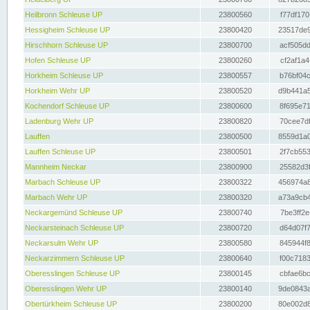
Heilbronn Schleuse UP
23800560
f77df170
Hessigheim Schleuse UP
23800420
23517de9
Hirschhorn Schleuse UP
23800700
acf505dd
Hofen Schleuse UP
23800260
cf2af1a4
Horkheim Schleuse UP
23800557
b76bf04c
Horkheim Wehr UP
23800520
d9b441a5
Kochendorf Schleuse UP
23800600
8f695e71
Ladenburg Wehr UP
23800820
70cee7df
Lauffen
23800500
8559d1a0
Lauffen Schleuse UP
23800501
2f7cb553
Mannheim Neckar
23800900
25582d3f
Marbach Schleuse UP
23800322
456974a8
Marbach Wehr UP
23800320
a73a9cb4
Neckargemünd Schleuse UP
23800740
7be3ff2e
Neckarsteinach Schleuse UP
23800720
d64d07f7
Neckarsulm Wehr UP
23800580
845944f8
Neckarzimmern Schleuse UP
23800640
f00c7183
Oberesslingen Schleuse UP
23800145
cbfae6bc
Oberesslingen Wehr UP
23800140
9de0843a
Obertürkheim Schleuse UP
23800200
80e002d8