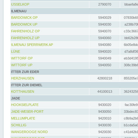
IJSSELKOP
2790070
bbaefa8e
ILMENAU
BARDOWICK OP
5940029
07830b68
BARDOWICK UP
5940030
a238b70f
FAHRENHOLZ OP
5940070
c33c3667
FAHRENHOLZ UP
5940060
bb62b28f
ILMENAU SPERRWERK AP
5940080
6b05e8dc
LÜNE
5940020
d7a8df36
WITTORF OP
5940049
eb3d4195
WITTORF UP
5940050
308c39b6
ITTER ZUR EDER
HERZHAUSEN
42800218
855205e7
ITTER ZUR DIEMEL
KOTTHAUSEN
44100013
36243256
JADE
HOOKSIELPLATE
9430020
fac30fe9
JADE-WESER-PORT
9430050
33bdec83
MELLUMPLATE
9420010
c8b9a2b6
SCHILLIG
9430030
b1cda5a0
WANGEROOGE NORD
9420030
c41d42b1