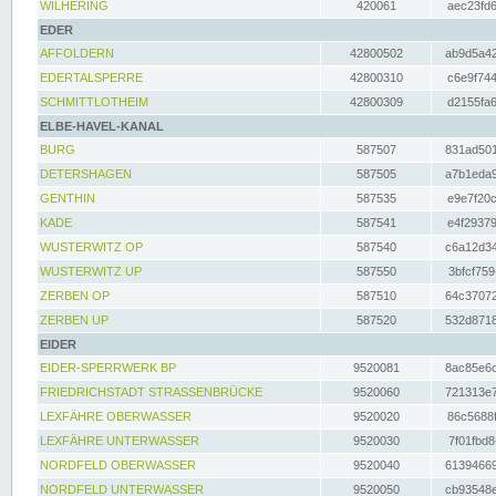
WILHERING
420061
aec23fd6
EDER
AFFOLDERN
42800502
ab9d5a42
EDERTALSPERRE
42800310
c6e9f744
SCHMITTLOTHEIM
42800309
d2155fa6
ELBE-HAVEL-KANAL
BURG
587507
831ad501
DETERSHAGEN
587505
a7b1eda9
GENTHIN
587535
e9e7f20c
KADE
587541
e4f29379
WUSTERWITZ OP
587540
c6a12d34
WUSTERWITZ UP
587550
3bfcf759
ZERBEN OP
587510
64c37072
ZERBEN UP
587520
532d8718
EIDER
EIDER-SPERRWERK BP
9520081
8ac85e6c
FRIEDRICHSTADT STRASSENBRÜCKE
9520060
721313e7
LEXFÄHRE OBERWASSER
9520020
86c5688f
LEXFÄHRE UNTERWASSER
9520030
7f01fbd8
NORDFELD OBERWASSER
9520040
61394669
NORDFELD UNTERWASSER
9520050
cb93548e