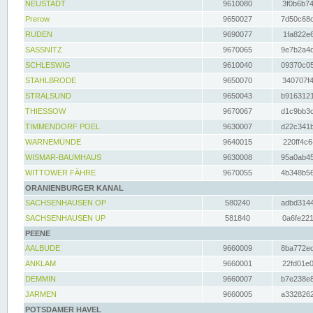
NEUSTADT
9610080
3f0b6b74
Prerow
9650027
7d50c68c
RUDEN
9690077
1fa822e6
SASSNITZ
9670065
9e7b2a4d
SCHLESWIG
9610040
09370c05
STAHLBRODE
9650070
340707f4
STRALSUND
9650043
b9163121
THIESSOW
9670067
d1c9bb3c
TIMMENDORF POEL
9630007
d22c341b
WARNEMÜNDE
9640015
220ff4c6
WISMAR-BAUMHAUS
9630008
95a0ab45
WITTOWER FÄHRE
9670055
4b348b56
ORANIENBURGER KANAL
SACHSENHAUSEN OP
580240
adbd3144
SACHSENHAUSEN UP
581840
0a6fe221
PEENE
AALBUDE
9660009
8ba772ed
ANKLAM
9660001
22fd01e0
DEMMIN
9660007
b7e238e8
JARMEN
9660005
a3328262
POTSDAMER HAVEL