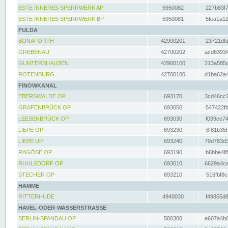
ESTE INNERES SPERRWERK AP
5950082
227b83f7
ESTE INNERES SPERRWERK BP
5950081
5fea1a12
FULDA
BONAFORTH
42900201
23721dfd
GREBENAU
42700202
acd63934
GUNTERSHAUSEN
42900100
213a585d
ROTENBURG
42700100
d1ba62a4
FINOWKANAL
EBERSWALDE OP
693170
3cd46cc7
GRAFENBRÜCK OP
693050
547422fb
LEESENBRÜCK OP
693030
f099ce74
LIEPE OP
693230
6f81b35f
LIEPE UP
693240
79d783d3
RAGÖSE OP
693190
b6bbe4f8
RUHLSDORF OP
693010
6629a4ca
STECHER OP
693210
516fbf8c
HAMME
RITTERHUDE
4940030
f49855d8
HAVEL-ODER-WASSERSTRASSE
BERLIN-SPANDAU OP
580300
e607a4b6