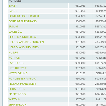
NORDSEE
BAKE A
9510063
e8daa3e2
BAKE Z
9510066
104fdc24
BORKUM FISCHERBALJE
9340020
8727ebfd
BORKUM SÜDSTRAND
9340030
478f21e9
BÜSUM
9510095
5287a3e1
DAGEBÜLL
9570040
6233e901
EIDER-SPERRWERK AP
9530010
04acd7e5
HELGOLAND BINNENHAFEN
9510070
c0ec139b
HELGOLAND SÜDHAFEN
9510075
0d8233b8
HUSUM
9530020
e114aeec
HÖRNUM
9570050
733755fd
LANGEOOG
9390010
a0c1dcb6
LIST AUF SYLT
9570070
5e92d73f
MITTELGRUND
9510132
3ff99b92
NORDERNEY RIFFGAT
9360010
c0244c0e
PELLWORM ANLEGER
9550021
2852b9ab
SCHARHÖRN
9510060
f0197bcf
SPIEKEROOG
9410010
662c4b5e
WITTDÜN
9570010
9c4c11f2
ZEHNERLOCH
9510010
e574d0af