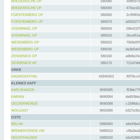
BREDEREICHE OP
580080
308f5979
BREDEREICHE UP
580090
470acd2a
FÜRSTENBERG OP
580060
2c95f83d
FÜRSTENBERG UP
580070
a5830277
VOßWINKEL OP
580000
09b422f7
VOßWINKEL UP
580010
2bcef51a
WESENBERG OP
580020
7909d3f7
WESENBERG UP
580030
da3b5de9
ZEHDENICK OP
580160
a9b8e24c
ZEHDENICK UP
580170
721d7dbf
ORKE
DALWIGKSTHAL
42840453
f0f78cc4
KLEINES HAFF
KARLSHAGEN
9690085
f53bb77f
KARNIN
9690084
da893bbd
UECKERMÜNDE
9690088
c1588dcc
WOLGAST
9650080
b327e35c
OSTE
BELUM
5980060
a9e93be0
BREMERVÖRDE UW
5980010
cf8a3ea2
HECHTHAUSEN
5980030
e5e02890