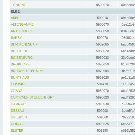
TÖNNING
9520070
00e386ac
ELBE
AKEN
502010
094b96e5
ALTENGAMME
5930070
2ee12b9a
ARTLENBURG
5930050
b3492c68
BARBY
502070
939f82ec
BLANKENESE UF
5952065
bacb459b
BLECKEDE
5930020
6aa1cd8e
BOIZENBURG
5930033
33e0bce0
BROKDORF
5970050
610ab204
BRUNSBÜTTEL MPM
5970094
d4f5f719
BUNTHAUS
5952020
ae1b91d0
COSWIG
501470
1ce53a59
CRANZ
5950070
e6b42536
CUXHAVEN STEUBENHÖFT
5990020
aad49293
DAMNATZ
5910030
c233674f
DESSAU
502000
1edc5fa4
DRESDEN
501060
70272185
DÖMITZ
5910025
6e3ea719
ELSTER
501390
c093b557