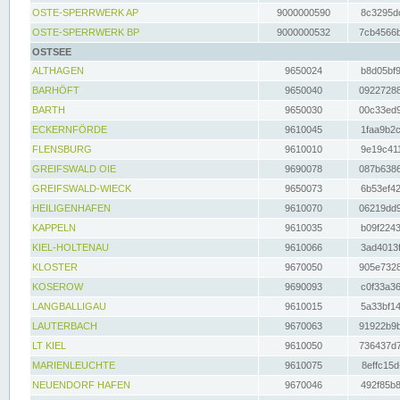
OSTE-SPERRWERK AP
9000000590
8c3295dc
OSTE-SPERRWERK BP
9000000532
7cb4566b
OSTSEE
ALTHAGEN
9650024
b8d05bf9
BARHÖFT
9650040
09227288
BARTH
9650030
00c33ed9
ECKERNFÖRDE
9610045
1faa9b2c
FLENSBURG
9610010
9e19c411
GREIFSWALD OIE
9690078
087b6386
GREIFSWALD-WIECK
9650073
6b53ef42
HEILIGENHAFEN
9610070
06219dd9
KAPPELN
9610035
b09f2243
KIEL-HOLTENAU
9610066
3ad4013f
KLOSTER
9670050
905e7328
KOSEROW
9690093
c0f33a36
LANGBALLIGAU
9610015
5a33bf14
LAUTERBACH
9670063
91922b9b
LT KIEL
9610050
736437d7
MARIENLEUCHTE
9610075
8effc15d
NEUENDORF HAFEN
9670046
492f85b8