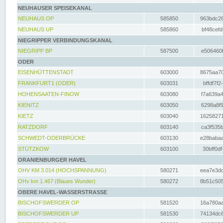
NEUHAUSER SPEISEKANAL
NEUHAUS OP
585850
963bdc26
NEUHAUS UP
585860
bf48cefd
NIEGRIPPER VERBINDUNGSKANAL
NIEGRIPP BP
587500
e506460f
ODER
EISENHÜTTENSTADT
603000
8675aa70
FRANKFURT1 (ODER)
603031
bffdf7f2
HOHENSAATEN-FINOW
603080
f7a639a4
KIENITZ
603050
6298a8f9
KIETZ
603040
16258271
RATZDORF
603140
ca3f535b
SCHWEDT-ODERBRÜCKE
603130
e28babaa
STÜTZKOW
603100
30bff0df
ORANIENBURGER HAVEL
OHV KM 3.014 (HOCHSPANNUNG)
580271
eea7e3dc
OHv km 1.467 (Blaues Wunder)
580272
8b51c505
OBERE HAVEL-WASSERSTRASSE
BISCHOFSWERDER OP
581520
16a780aa
BISCHOFSWERDER UP
581530
74134dc6