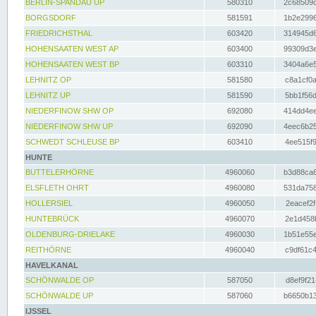
BERLIN-SPANDAU UP
580310
2c68509c
BORGSDORF
581591
1b2e2996
FRIEDRICHSTHAL
603420
314945d6
HOHENSAATEN WEST AP
603400
99309d3e
HOHENSAATEN WEST BP
603310
3404a6e5
LEHNITZ OP
581580
c8a1cf0a
LEHNITZ UP
581590
5bb1f56d
NIEDERFINOW SHW OP
692080
414dd4ee
NIEDERFINOW SHW UP
692090
4eec6b25
SCHWEDT SCHLEUSE BP
603410
4ee515f9
HUNTE
BUTTELERHÖRNE
4960060
b3d88ca6
ELSFLETH OHRT
4960080
531da758
HOLLERSIEL
4960050
2eacef2f
HUNTEBRÜCK
4960070
2e1d458b
OLDENBURG-DRIELAKE
4960030
1b51e55e
REITHÖRNE
4960040
c9df61c4
HAVELKANAL
SCHÖNWALDE OP
587050
d8ef9f21
SCHÖNWALDE UP
587060
b6650b13
IJSSEL