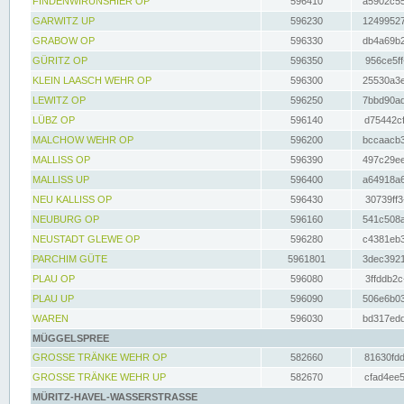
FINDENWIRUNSHIER OP
596410
a5902c55
GARWITZ UP
596230
12499527
GRABOW OP
596330
db4a69b2
GÜRITZ OP
596350
956ce5ff
KLEIN LAASCH WEHR OP
596300
25530a3e
LEWITZ OP
596250
7bbd90ad
LÜBZ OP
596140
d75442cf
MALCHOW WEHR OP
596200
bccaacb3
MALLISS OP
596390
497c29ee
MALLISS UP
596400
a64918a6
NEU KALLISS OP
596430
30739ff3
NEUBURG OP
596160
541c508a
NEUSTADT GLEWE OP
596280
c4381eb3
PARCHIM GÜTE
5961801
3dec3921
PLAU OP
596080
3ffddb2c
PLAU UP
596090
506e6b03
WAREN
596030
bd317edd
MÜGGELSPREE
GROSSE TRÄNKE WEHR OP
582660
81630fdd
GROSSE TRÄNKE WEHR UP
582670
cfad4ee5
MÜRITZ-HAVEL-WASSERSTRASSE