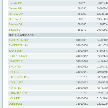
Diemitz OP
581020
d6426c42
Diemitz UP
581030
6b3b55e2
MIROW OP
581000
ab13c115
MIROW UP
581010
19cc3b9a
Strasen OP
581060
117877ec
Strasen UP
581070
2cc40997
MITTELLANDKANAL
ANDERTEN OW
31010061
bc20d819
ANDERTEN UW
31010060
dd41a7d6
BAD ESSEN
31010030
6760b547
BERENBUSCH
31010042
d2c8f60e
BRAMSCHE
31010020
bec8a6a5
BROXTEN
31010032
1125a391
HAHLEN
31010041
ac970eb0
HALDENSLEBEN
3101013
90d92801
HANN. LIST
31010062
27dfd137
HÖRSTEL
31010010
6c7c180f
KANALBRÜCKE
3101018
32b997c2
LOHNDE
31010050
516c4814
LÜBBECKE
31010031
c2aa9164