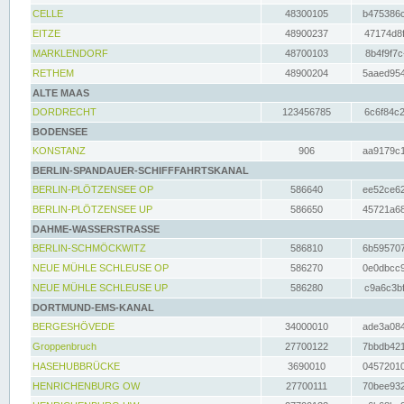
CELLE
48300105
b475386c
EITZE
48900237
47174d8f
MARKLENDORF
48700103
8b4f9f7c
RETHEM
48900204
5aaed954
ALTE MAAS
DORDRECHT
123456785
6c6f84c2
BODENSEE
KONSTANZ
906
aa9179c1
BERLIN-SPANDAUER-SCHIFFFAHRTSKANAL
BERLIN-PLÖTZENSEE OP
586640
ee52ce62
BERLIN-PLÖTZENSEE UP
586650
45721a68
DAHME-WASSERSTRASSE
BERLIN-SCHMÖCKWITZ
586810
6b595707
NEUE MÜHLE SCHLEUSE OP
586270
0e0dbcc9
NEUE MÜHLE SCHLEUSE UP
586280
c9a6c3bf
DORTMUND-EMS-KANAL
BERGESHÖVEDE
34000010
ade3a084
Groppenbruch
27700122
7bbdb421
HASEHUBBRÜCKE
3690010
04572010
HENRICHENBURG OW
27700111
70bee932