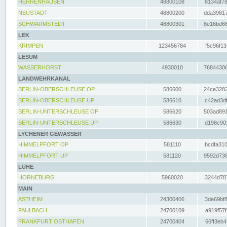
HERRENHAUSEN
48800108
8134af78
NEUSTADT
48800200
dda39817
SCHWARMSTEDT
48800301
8e16bd66
LEK
KRIMPEN
123456784
f5c96f13
LESUM
WASSERHORST
4930010
76844306
LANDWEHRKANAL
BERLIN-OBERSCHLEUSE OP
586600
24ce3282
BERLIN-OBERSCHLEUSE UP
586610
c42ad3df
BERLIN-UNTERSCHLEUSE OP
586620
503ad891
BERLIN-UNTERSCHLEUSE UP
586630
d198c901
LYCHENER GEWÄSSER
HIMMELPFORT OP
581110
bcdfa310
HIMMELPFORT UP
581120
9592d736
LÜHE
HORNEBURG
5960020
3244d787
MAIN
ASTHEIM
24300406
3de69bf8
FAULBACH
24700109
a919f57f
FRANKFURT OSTHAFEN
24700404
66ff3eb4