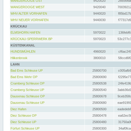
WANGEROOGE OST
9420020
26656fda
WANGEROOGE WEST
9420040
70039212
WHV ALTER VORHAFEN
9440020
f85bd17b
WHV NEUER VORHAFEN
9440030
f77317d9
KRÜCKAU
ELMSHORN HAFEN
5970022
136febf6
KRÜCKAU-SPERRWERK BP
5970023
53c277c3
KÜSTENKANAL
HUNDSMÜHLEN
4960020
cf6ac249
Hilkenbrook
3800010
58ccd6f0
LAHN
Bad Ems Schleuse UP
25800700
c005afb9
Bad Ems Wehr OP
25800690
f2295e77
Cramberg Schleuse OP
25800538
24fe419b
Cramberg Schleuse UP
25800540
3abb36d1
Dausenau Schleuse OP
25800678
9ceb358c
Dausenau Schleuse UP
25800680
eae91991
Diez Hafen
25800500
eadedeb6
Diez Schleuse OP
25800478
ea62ec5f
Diez Schleuse UP
25800480
31750a0f
Fürfurt Schleuse UP
25800300
34af0fca