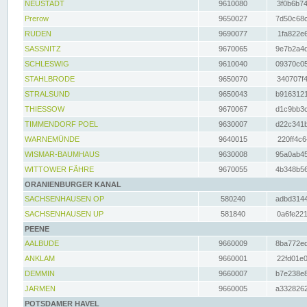
NEUSTADT
9610080
3f0b6b74
Prerow
9650027
7d50c68c
RUDEN
9690077
1fa822e6
SASSNITZ
9670065
9e7b2a4d
SCHLESWIG
9610040
09370c05
STAHLBRODE
9650070
340707f4
STRALSUND
9650043
b9163121
THIESSOW
9670067
d1c9bb3c
TIMMENDORF POEL
9630007
d22c341b
WARNEMÜNDE
9640015
220ff4c6
WISMAR-BAUMHAUS
9630008
95a0ab45
WITTOWER FÄHRE
9670055
4b348b56
ORANIENBURGER KANAL
SACHSENHAUSEN OP
580240
adbd3144
SACHSENHAUSEN UP
581840
0a6fe221
PEENE
AALBUDE
9660009
8ba772ed
ANKLAM
9660001
22fd01e0
DEMMIN
9660007
b7e238e8
JARMEN
9660005
a3328262
POTSDAMER HAVEL