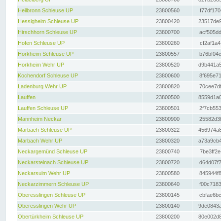
Heilbronn Schleuse UP
23800560
f77df170
Hessigheim Schleuse UP
23800420
23517de9
Hirschhorn Schleuse UP
23800700
acf505dd
Hofen Schleuse UP
23800260
cf2af1a4
Horkheim Schleuse UP
23800557
b76bf04c
Horkheim Wehr UP
23800520
d9b441a5
Kochendorf Schleuse UP
23800600
8f695e71
Ladenburg Wehr UP
23800820
70cee7df
Lauffen
23800500
8559d1a0
Lauffen Schleuse UP
23800501
2f7cb553
Mannheim Neckar
23800900
25582d3f
Marbach Schleuse UP
23800322
456974a8
Marbach Wehr UP
23800320
a73a9cb4
Neckargemünd Schleuse UP
23800740
7be3ff2e
Neckarsteinach Schleuse UP
23800720
d64d07f7
Neckarsulm Wehr UP
23800580
845944f8
Neckarzimmern Schleuse UP
23800640
f00c7183
Oberesslingen Schleuse UP
23800145
cbfae6bc
Oberesslingen Wehr UP
23800140
9de0843a
Obertürkheim Schleuse UP
23800200
80e002d8