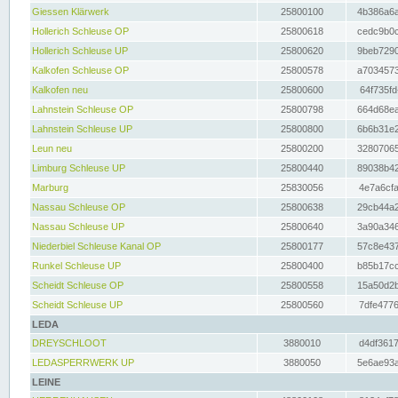
Giessen Klärwerk
25800100
4b386a6a
Hollerich Schleuse OP
25800618
cedc9b0c
Hollerich Schleuse UP
25800620
9beb7290
Kalkofen Schleuse OP
25800578
a7034573
Kalkofen neu
25800600
64f735fd
Lahnstein Schleuse OP
25800798
664d68ea
Lahnstein Schleuse UP
25800800
6b6b31e2
Leun neu
25800200
32807065
Limburg Schleuse UP
25800440
89038b42
Marburg
25830056
4e7a6cfa
Nassau Schleuse OP
25800638
29cb44a2
Nassau Schleuse UP
25800640
3a90a346
Niederbiel Schleuse Kanal OP
25800177
57c8e437
Runkel Schleuse UP
25800400
b85b17cc
Scheidt Schleuse OP
25800558
15a50d2b
Scheidt Schleuse UP
25800560
7dfe4776
LEDA
DREYSCHLOOT
3880010
d4df3617
LEDASPERRWERK UP
3880050
5e6ae93a
LEINE