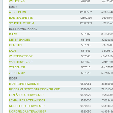
WILHERING
420061
aec23fd6
EDER
AFFOLDERN
42800502
ab9d5a42
EDERTALSPERRE
42800310
c6e9f744
SCHMITTLOTHEIM
42800309
d2155fa6
ELBE-HAVEL-KANAL
BURG
587507
831ad501
DETERSHAGEN
587505
a7b1eda9
GENTHIN
587535
e9e7f20c
KADE
587541
e4f29379
WUSTERWITZ OP
587540
c6a12d34
WUSTERWITZ UP
587550
3bfcf759
ZERBEN OP
587510
64c37072
ZERBEN UP
587520
532d8718
EIDER
EIDER-SPERRWERK BP
9520081
8ac85e6c
FRIEDRICHSTADT STRASSENBRÜCKE
9520060
721313e7
LEXFÄHRE OBERWASSER
9520020
86c5688f
LEXFÄHRE UNTERWASSER
9520030
7f01fbd8
NORDFELD OBERWASSER
9520040
61394669
NORDFELD UNTERWASSER
9520050
cb93548e