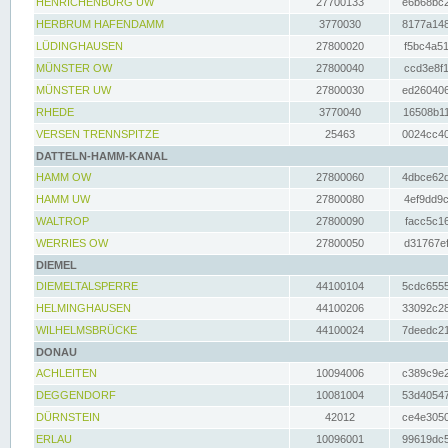
HENRICHENBURG UW
27700133
e6b68bc2
HERBRUM HAFENDAMM
3770030
8177a148
LÜDINGHAUSEN
27800020
f5bc4a51
MÜNSTER OW
27800040
ccd3e8f1
MÜNSTER UW
27800030
ed260406
RHEDE
3770040
16508b11
VERSEN TRENNSPITZE
25463
0024cc40
DATTELN-HAMM-KANAL
HAMM OW
27800060
4dbce62d
HAMM UW
27800080
4ef9dd9c
WALTROP
27800090
facc5c16
WERRIES OW
27800050
d31767ef
DIEMEL
DIEMELTALSPERRE
44100104
5cdc6555
HELMINGHAUSEN
44100206
33092c28
WILHELMSBRÜCKE
44100024
7deedc21
DONAU
ACHLEITEN
10094006
c389c9e2
DEGGENDORF
10081004
53d40547
DÜRNSTEIN
42012
ce4e3050
ERLAU
10096001
99619dc5