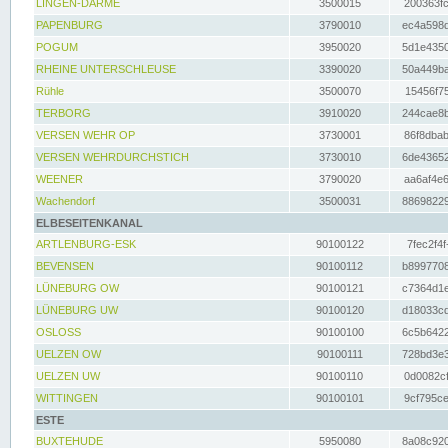
LINGEN-DARME
3500015
200363fc
PAPENBURG
3790010
ec4a598d
POGUM
3950020
5d1e4350
RHEINE UNTERSCHLEUSE
3390020
50a449ba
Rühle
3500070
15456f75
TERBORG
3910020
244cae8b
VERSEN WEHR OP
3730001
86f8dbab
VERSEN WEHRDURCHSTICH
3730010
6de43652
WEENER
3790020
aa6af4e6
Wachendorf
3500031
88698229
ELBESEITENKANAL
ARTLENBURG-ESK
90100122
7fec2f4f
BEVENSEN
90100112
b8997708
LÜNEBURG OW
90100121
c7364d1e
LÜNEBURG UW
90100120
d18033cd
OSLOSS
90100100
6c5b6422
UELZEN OW
90100111
728bd3e3
UELZEN UW
90100110
0d0082cf
WITTINGEN
90100101
9cf795ce
ESTE
BUXTEHUDE
5950080
8a08c920