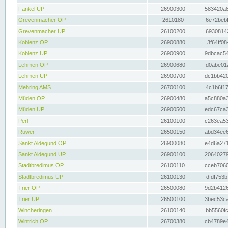
Fankel UP
26900300
583420a8
Grevenmacher OP
2610180
6e72bebf
Grevenmacher UP
26100200
69308142
Koblenz OP
26900880
3f64ff08
Koblenz UP
26900900
9dbcac54
Lehmen OP
26900680
d0abe01a
Lehmen UP
26900700
dc1bb420
Mehring AMS
26700100
4c1b6f17
Müden OP
26900480
a5c880a3
Müden UP
26900500
edc67ca3
Perl
26100100
c263ea53
Ruwer
26500150
abd34ee6
Sankt Aldegund OP
26900080
e4d6a271
Sankt Aldegund UP
26900100
20640279
Stadtbredimus OP
26100110
cceb7060
Stadtbredimus UP
26100130
dfdf753b
Trier OP
26500080
9d2b4126
Trier UP
26500100
3bec53ca
Wincheringen
26100140
bb5560fc
Wintrich OP
26700380
cb4789e4