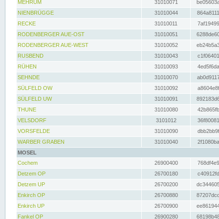
MEHRUM
31010071
be05603a
NIENBRÜGGE
31010044
864a8111
RECKE
31010011
7af19499
RODENBERGER AUE-OST
31010051
6288de60
RODENBERGER AUE-WEST
31010052
eb24b5a3
RUSBEND
31010043
c1f06401
RÜHEN
31010093
4ed5f6da
SEHNDE
31010070
ab0d9117
SÜLFELD OW
31010092
a8604e8f
SÜLFELD UW
31010091
892183d6
THUNE
31010080
42b865fb
VELSDORF
3101012
36f80081
VORSFELDE
31010090
dbb2bb9f
WARBER GRABEN
31010040
2f1080ba
MOSEL
Cochem
26900400
768df4e9
Detzem OP
26700180
c40912fd
Detzem UP
26700200
dc344605
Enkirch OP
26700880
87207dcd
Enkirch UP
26700900
ee861944
Fankel OP
26900280
68198b48