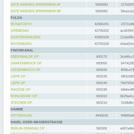
ESTE INNERES SPERRWERK AP
5950082
227b83f7
ESTE INNERES SPERRWERK BP
5950081
5fea1a12
FULDA
BONAFORTH
42900201
23721dfd
GREBENAU
42700202
acd63934
GUNTERSHAUSEN
42900100
213a585d
ROTENBURG
42700100
d1ba62a4
FINOWKANAL
EBERSWALDE OP
693170
3cd46cc7
GRAFENBRÜCK OP
693050
547422fb
LEESENBRÜCK OP
693030
f099ce74
LIEPE OP
693230
6f81b35f
LIEPE UP
693240
79d783d3
RAGÖSE OP
693190
b6bbe4f8
RUHLSDORF OP
693010
6629a4ca
STECHER OP
693210
516fbf8c
HAMME
RITTERHUDE
4940030
f49855d8
HAVEL-ODER-WASSERSTRASSE
BERLIN-SPANDAU OP
580300
e607a4b6