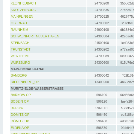
KLEINHEUBACH
24700200
355b02d2
KROTZENBURG
24700335
27eed51b
MAINFLINGEN
24700325
4627475d
OBERNAU
24700302
3c7cfb10
RAUNHEIM
24900108
db1684c1
SCHWEINFURT NEUER HAFEN
24300304
42ecae60
STEINBACH
24500100
1ed983c3
TRUNSTADT
24300202
a77aad00
WERTHEIM
24709089
0e065a22
WÜRZBURG
24300600
915d76e1
MAIN-DONAU-KANAL
BAMBERG
24300042
ff02f181
RIEDENBURG_UP
13409200
4a69e82e
MÜRITZ-ELDE-WASSERSTRASSE
BARKOW OP
596100
06d86c6b
BOBZIN OP
596120
faefa284
BUROW
5961601
a68cf527
DÖMITZ OP
596450
ec8188ee
DÖMITZ UP
596460
ad3a51da
ELDENA OP
596370
0fab94c7