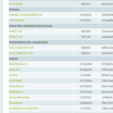
POTSDAM
580412
5e10e1e7
PINNAU
PINNAU-SPERRWERK BP
5970018
26259e8f
UETERSEN
5970016
575da86f
PAREYER VERBINDUNGSKANAL
PAREY EP
502300
25ca1bef
PAREY UP
587530
bafddcbf
RHEINSBERGER GEWÄSSER
WOLFSBRUCH OP
589000
4d00c13e
WOLFSBRUCH UP
589010
3d43a8d7
RHEIN
ANDERNACH
27100400
5735892a
BINGEN
25300200
0309cd61
BONN
2710080
593647aa
BOPPARD
25700500
2ff6379d
BRAUBACH
25700600
d6dc44d1
BREISACH
23300320
9da1ad2b
Basel-Rheinhalle
2310010
94f6eff1
Bodenheim
23900620
f6be7857
DUISBURG-RUHRORT
2770010
c0f51e35