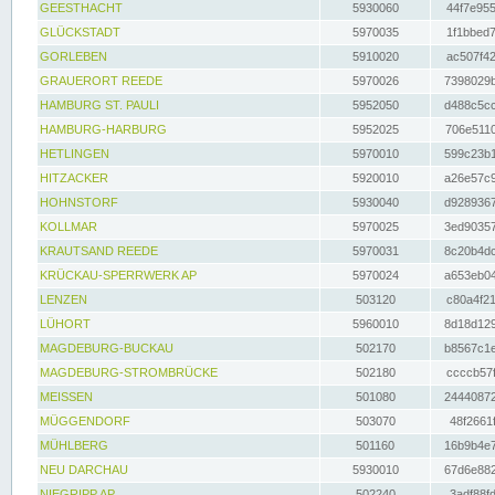
GEESTHACHT
5930060
44f7e955
GLÜCKSTADT
5970035
1f1bbed7
GORLEBEN
5910020
ac507f42
GRAUERORT REEDE
5970026
7398029b
HAMBURG ST. PAULI
5952050
d488c5cc
HAMBURG-HARBURG
5952025
706e5110
HETLINGEN
5970010
599c23b1
HITZACKER
5920010
a26e57c9
HOHNSTORF
5930040
d9289367
KOLLMAR
5970025
3ed90357
KRAUTSAND REEDE
5970031
8c20b4dc
KRÜCKAU-SPERRWERK AP
5970024
a653eb04
LENZEN
503120
c80a4f21
LÜHORT
5960010
8d18d129
MAGDEBURG-BUCKAU
502170
b8567c1e
MAGDEBURG-STROMBRÜCKE
502180
ccccb57f
MEISSEN
501080
24440872
MÜGGENDORF
503070
48f2661f
MÜHLBERG
501160
16b9b4e7
NEU DARCHAU
5930010
67d6e882
NIEGRIPP AP
502240
3adf88fd