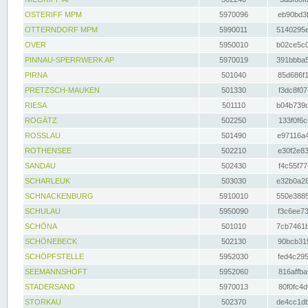
OSTERIFF MPM
5970096
eb90bd3f
OTTERNDORF MPM
5990011
5140295e
OVER
5950010
b02ce5c0
PINNAU-SPERRWERK AP
5970019
391bbba5
PIRNA
501040
85d686f1
PRETZSCH-MAUKEN
501330
f3dc8f07
RIESA
501110
b04b739d
ROGÄTZ
502250
133f0f6c
ROSSLAU
501490
e97116a4
ROTHENSEE
502210
e30f2e83
SANDAU
502430
f4c55f77
SCHARLEUK
503030
e32b0a28
SCHNACKENBURG
5910010
550e3885
SCHULAU
5950090
f3c6ee73
SCHÖNA
501010
7cb7461b
SCHÖNEBECK
502130
90bcb315
SCHÖPFSTELLE
5952030
fed4c295
SEEMANNSHÖFT
5952060
816affba
STADERSAND
5970013
80f0fc4d
STORKAU
502370
de4cc1db