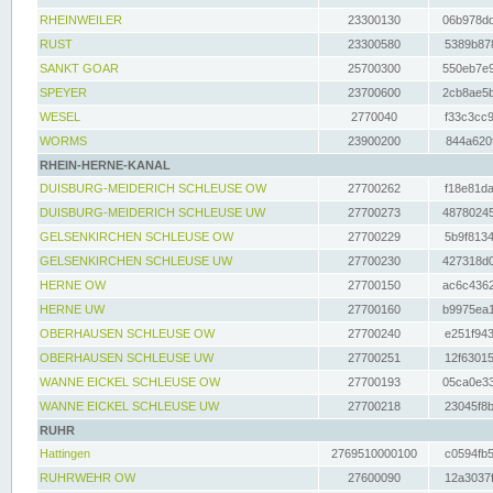
RHEINWEILER
23300130
06b978dd
RUST
23300580
5389b878
SANKT GOAR
25700300
550eb7e9
SPEYER
23700600
2cb8ae5b
WESEL
2770040
f33c3cc9
WORMS
23900200
844a620f
RHEIN-HERNE-KANAL
DUISBURG-MEIDERICH SCHLEUSE OW
27700262
f18e81da
DUISBURG-MEIDERICH SCHLEUSE UW
27700273
48780245
GELSENKIRCHEN SCHLEUSE OW
27700229
5b9f8134
GELSENKIRCHEN SCHLEUSE UW
27700230
427318d0
HERNE OW
27700150
ac6c4362
HERNE UW
27700160
b9975ea1
OBERHAUSEN SCHLEUSE OW
27700240
e251f943
OBERHAUSEN SCHLEUSE UW
27700251
12f63015
WANNE EICKEL SCHLEUSE OW
27700193
05ca0e33
WANNE EICKEL SCHLEUSE UW
27700218
23045f8b
RUHR
Hattingen
2769510000100
c0594fb5
RUHRWEHR OW
27600090
12a3037f