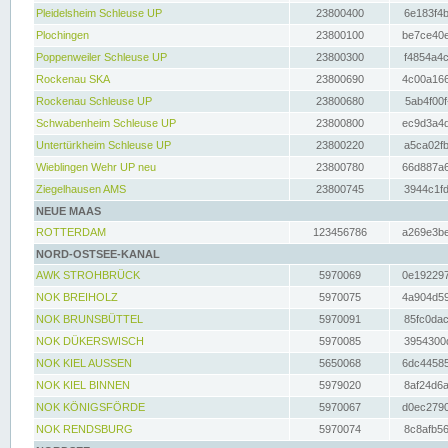
Pleidelsheim Schleuse UP
23800400
6e183f4b
Plochingen
23800100
be7ce40e
Poppenweiler Schleuse UP
23800300
f4854a4c
Rockenau SKA
23800690
4c00a166
Rockenau Schleuse UP
23800680
5ab4f00f
Schwabenheim Schleuse UP
23800800
ec9d3a4d
Untertürkheim Schleuse UP
23800220
a5ca02fb
Wieblingen Wehr UP neu
23800780
66d887a6
Ziegelhausen AMS
23800745
3944c1fd
NEUE MAAS
ROTTERDAM
123456786
a269e3be
NORD-OSTSEE-KANAL
AWK STROHBRÜCK
5970069
0e192297
NOK BREIHOLZ
5970075
4a904d59
NOK BRUNSBÜTTEL
5970091
85fc0dac
NOK DÜKERSWISCH
5970085
3954300d
NOK KIEL AUSSEN
5650068
6dc44585
NOK KIEL BINNEN
5979020
8af24d6a
NOK KÖNIGSFÖRDE
5970067
d0ec2790
NOK RENDSBURG
5970074
8c8afb56