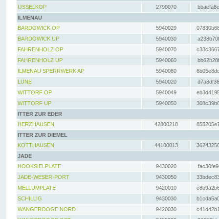
IJSSELKOP
2790070
bbaefa8e
ILMENAU
BARDOWICK OP
5940029
07830b68
BARDOWICK UP
5940030
a238b70f
FAHRENHOLZ OP
5940070
c33c3667
FAHRENHOLZ UP
5940060
bb62b28f
ILMENAU SPERRWERK AP
5940080
6b05e8dc
LÜNE
5940020
d7a8df36
WITTORF OP
5940049
eb3d4195
WITTORF UP
5940050
308c39b6
ITTER ZUR EDER
HERZHAUSEN
42800218
855205e7
ITTER ZUR DIEMEL
KOTTHAUSEN
44100013
36243256
JADE
HOOKSIELPLATE
9430020
fac30fe9
JADE-WESER-PORT
9430050
33bdec83
MELLUMPLATE
9420010
c8b9a2b6
SCHILLIG
9430030
b1cda5a0
WANGEROOGE NORD
9420030
c41d42b1