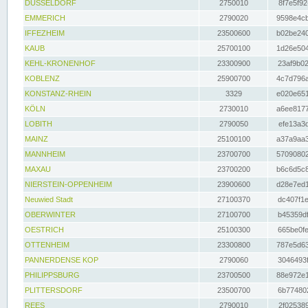
DÜSSELDORF
2750010
8f7e5f92
EMMERICH
2790020
9598e4cb
IFFEZHEIM
23500600
b02be240
KAUB
25700100
1d26e504
KEHL-KRONENHOF
23300900
23af9b02
KOBLENZ
25900700
4c7d796a
KONSTANZ-RHEIN
3329
e020e651
KÖLN
2730010
a6ee8177
LOBITH
2790050
efe13a3d
MAINZ
25100100
a37a9aa3
MANNHEIM
23700700
57090802
MAXAU
23700200
b6c6d5c8
NIERSTEIN-OPPENHEIM
23900600
d28e7ed1
Neuwied Stadt
27100370
dc407f1e
OBERWINTER
27100700
b45359df
OESTRICH
25100300
665be0fe
OTTENHEIM
23300800
787e5d63
PANNERDENSE KOP
2790060
3046493f
PHILIPPSBURG
23700500
88e972e1
PLITTERSDORF
23500700
6b774802
REES
2790010
2f025389