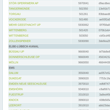
STÖR-SPERRWERK AP
5970041
d9acdbec
TANGERMÜNDE
502350
13e91b77
TORGAU
501261
83bbaedb
VOCKERODE
501480
ae93f2a5
WEHR GEESTHACHT UP
5930062
0f7f58a8
WITTENBERG
501420
070b1eb4
WITTENBERGE
503050
cbf3cd49
ZOLLENSPIEKER
5930090
3de8ea26
ELBE-LÜBECK-KANAL
BÜSSAU UP
9669040
bf7bb8e8
DONNERSCHLEUSE OP
9660049
45634232
MÖLLN
9660050
46644438
EMS
DALUM
3550040
ad357e52
DUKEGAT
3990020
7753c1fa
EMDEN NEUE SEESCHLEUSE
3970010
edfdf747
EMSHÖRN
9340010
c8af067c
FUESTRUP
3310010
3a8ed45f
KNOCK
3990010
438b565e
LEERORT
3910010
abb23dad