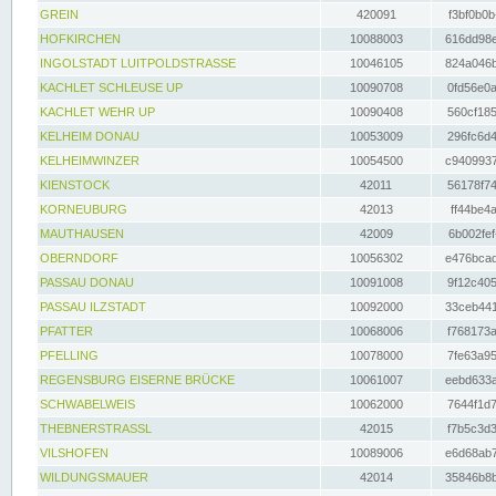
GREIN
420091
f3bf0b0b
HOFKIRCHEN
10088003
616dd98e
INGOLSTADT LUITPOLDSTRASSE
10046105
824a046b
KACHLET SCHLEUSE UP
10090708
0fd56e0a
KACHLET WEHR UP
10090408
560cf185
KELHEIM DONAU
10053009
296fc6d4
KELHEIMWINZER
10054500
c9409937
KIENSTOCK
42011
56178f74
KORNEUBURG
42013
ff44be4a
MAUTHAUSEN
42009
6b002fef
OBERNDORF
10056302
e476bcad
PASSAU DONAU
10091008
9f12c405
PASSAU ILZSTADT
10092000
33ceb441
PFATTER
10068006
f768173a
PFELLING
10078000
7fe63a95
REGENSBURG EISERNE BRÜCKE
10061007
eebd633a
SCHWABELWEIS
10062000
7644f1d7
THEBNERSTRASSL
42015
f7b5c3d3
VILSHOFEN
10089006
e6d68ab7
WILDUNGSMAUER
42014
35846b8b