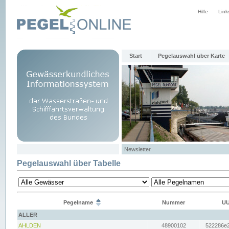
Hilfe
Link
Start
Pegelauswahl über Karte
Newsletter
Pegelauswahl über Tabelle
Pegelname
Nummer
UU
ALLER
AHLDEN
48900102
522286e2