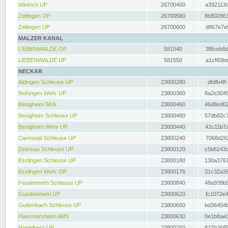
Wintrich UP
26700400
a392113c
Zeltingen OP
26700580
8b802863
Zeltingen UP
26700600
d867e7e9
MALZER KANAL
LIEBENWALDE OP
581540
3f8ceb6d
LIEBENWALDE UP
581550
a1cf60be
NECKAR
Aldingen Schleuse UP
23800280
dfdfb4ff
Beihingen Wehr UP
23800360
8a2e3048
Besigheim SKA
23800460
46d8ed02
Besigheim Schleuse UP
23800480
57db82c7
Besigheim Wehr UP
23800440
42c11b7a
Cannstatt Schleuse UP
23800240
7068d262
Deizisau Schleuse UP
23800120
c5b6243d
Esslingen Schleuse UP
23800180
130a3761
Esslingen Wehr OP
23800176
31c32a38
Feudenheim Schleuse UP
23800840
48a939b9
Gundelsheim UP
23800620
fc1072e4
Guttenbach Schleuse UP
23800660
bd36404b
Hassmersheim AMS
23800630
0e1b8ae0
Heidelberg UP
23800760
827b2685