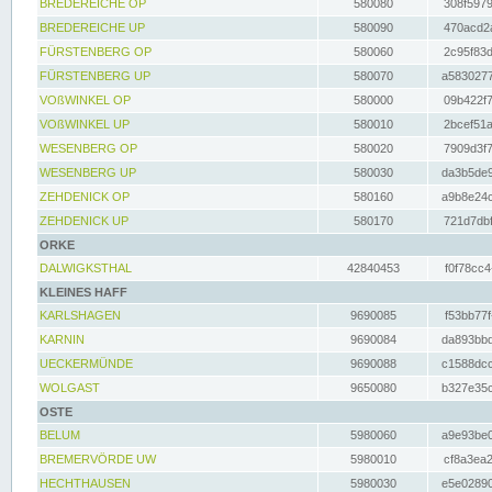
BREDEREICHE OP
580080
308f5979
BREDEREICHE UP
580090
470acd2a
FÜRSTENBERG OP
580060
2c95f83d
FÜRSTENBERG UP
580070
a5830277
VOßWINKEL OP
580000
09b422f7
VOßWINKEL UP
580010
2bcef51a
WESENBERG OP
580020
7909d3f7
WESENBERG UP
580030
da3b5de9
ZEHDENICK OP
580160
a9b8e24c
ZEHDENICK UP
580170
721d7dbf
ORKE
DALWIGKSTHAL
42840453
f0f78cc4
KLEINES HAFF
KARLSHAGEN
9690085
f53bb77f
KARNIN
9690084
da893bbd
UECKERMÜNDE
9690088
c1588dcc
WOLGAST
9650080
b327e35c
OSTE
BELUM
5980060
a9e93be0
BREMERVÖRDE UW
5980010
cf8a3ea2
HECHTHAUSEN
5980030
e5e02890