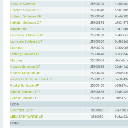
Giessen Klärwerk
25800100
4b386a6a
Hollerich Schleuse OP
25800618
cedc9b0c
Hollerich Schleuse UP
25800620
9beb7290
Kalkofen Schleuse OP
25800578
a7034573
Kalkofen neu
25800600
64f735fd
Lahnstein Schleuse OP
25800798
664d68ea
Lahnstein Schleuse UP
25800800
6b6b31e2
Leun neu
25800200
32807065
Limburg Schleuse UP
25800440
89038b42
Marburg
25830056
4e7a6cfa
Nassau Schleuse OP
25800638
29cb44a2
Nassau Schleuse UP
25800640
3a90a346
Niederbiel Schleuse Kanal OP
25800177
57c8e437
Runkel Schleuse UP
25800400
b85b17cc
Scheidt Schleuse OP
25800558
15a50d2b
Scheidt Schleuse UP
25800560
7dfe4776
LEDA
DREYSCHLOOT
3880010
d4df3617
LEDASPERRWERK UP
3880050
5e6ae93a
LEINE