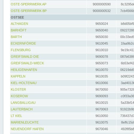
OSTE-SPERRWERK AP
9000000590
8c3295dc
OSTE-SPERRWERK BP
9000000532
7cb4566b
OSTSEE
ALTHAGEN
9650024
b8d05bf9
BARHÖFT
9650040
09227288
BARTH
9650030
00c33ed9
ECKERNFÖRDE
9610045
1faa9b2c
FLENSBURG
9610010
9e19c411
GREIFSWALD OIE
9690078
087b6386
GREIFSWALD-WIECK
9650073
6b53ef42
HEILIGENHAFEN
9610070
06219dd9
KAPPELN
9610035
b09f2243
KIEL-HOLTENAU
9610066
3ad4013f
KLOSTER
9670050
905e7328
KOSEROW
9690093
c0f33a36
LANGBALLIGAU
9610015
5a33bf14
LAUTERBACH
9670063
91922b9b
LT KIEL
9610050
736437d7
MARIENLEUCHTE
9610075
8effc15d
NEUENDORF HAFEN
9670046
492f85b8