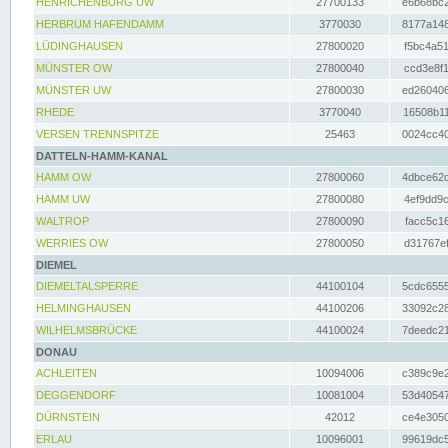
HENRICHENBURG UW
27700133
e6b68bc2
HERBRUM HAFENDAMM
3770030
8177a148
LÜDINGHAUSEN
27800020
f5bc4a51
MÜNSTER OW
27800040
ccd3e8f1
MÜNSTER UW
27800030
ed260406
RHEDE
3770040
16508b11
VERSEN TRENNSPITZE
25463
0024cc40
DATTELN-HAMM-KANAL
HAMM OW
27800060
4dbce62d
HAMM UW
27800080
4ef9dd9c
WALTROP
27800090
facc5c16
WERRIES OW
27800050
d31767ef
DIEMEL
DIEMELTALSPERRE
44100104
5cdc6555
HELMINGHAUSEN
44100206
33092c28
WILHELMSBRÜCKE
44100024
7deedc21
DONAU
ACHLEITEN
10094006
c389c9e2
DEGGENDORF
10081004
53d40547
DÜRNSTEIN
42012
ce4e3050
ERLAU
10096001
99619dc5