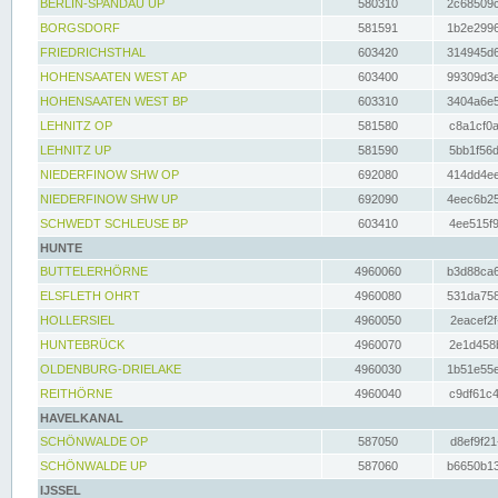
BERLIN-SPANDAU UP
580310
2c68509c
BORGSDORF
581591
1b2e2996
FRIEDRICHSTHAL
603420
314945d6
HOHENSAATEN WEST AP
603400
99309d3e
HOHENSAATEN WEST BP
603310
3404a6e5
LEHNITZ OP
581580
c8a1cf0a
LEHNITZ UP
581590
5bb1f56d
NIEDERFINOW SHW OP
692080
414dd4ee
NIEDERFINOW SHW UP
692090
4eec6b25
SCHWEDT SCHLEUSE BP
603410
4ee515f9
HUNTE
BUTTELERHÖRNE
4960060
b3d88ca6
ELSFLETH OHRT
4960080
531da758
HOLLERSIEL
4960050
2eacef2f
HUNTEBRÜCK
4960070
2e1d458b
OLDENBURG-DRIELAKE
4960030
1b51e55e
REITHÖRNE
4960040
c9df61c4
HAVELKANAL
SCHÖNWALDE OP
587050
d8ef9f21
SCHÖNWALDE UP
587060
b6650b13
IJSSEL