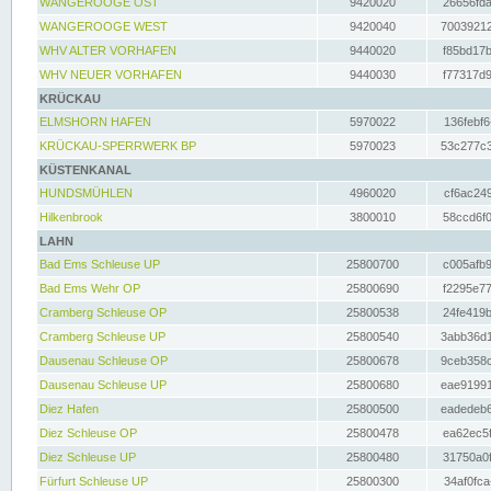
WANGEROOGE OST
9420020
26656fda
WANGEROOGE WEST
9420040
70039212
WHV ALTER VORHAFEN
9440020
f85bd17b
WHV NEUER VORHAFEN
9440030
f77317d9
KRÜCKAU
ELMSHORN HAFEN
5970022
136febf6
KRÜCKAU-SPERRWERK BP
5970023
53c277c3
KÜSTENKANAL
HUNDSMÜHLEN
4960020
cf6ac249
Hilkenbrook
3800010
58ccd6f0
LAHN
Bad Ems Schleuse UP
25800700
c005afb9
Bad Ems Wehr OP
25800690
f2295e77
Cramberg Schleuse OP
25800538
24fe419b
Cramberg Schleuse UP
25800540
3abb36d1
Dausenau Schleuse OP
25800678
9ceb358c
Dausenau Schleuse UP
25800680
eae91991
Diez Hafen
25800500
eadedeb6
Diez Schleuse OP
25800478
ea62ec5f
Diez Schleuse UP
25800480
31750a0f
Fürfurt Schleuse UP
25800300
34af0fca