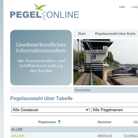
Hilfe
Link
Start
Pegelauswahl über Karte
Newsletter
Pegelauswahl über Tabelle
Pegelname
Nummer
UU
ALLER
AHLDEN
48900102
522286e2