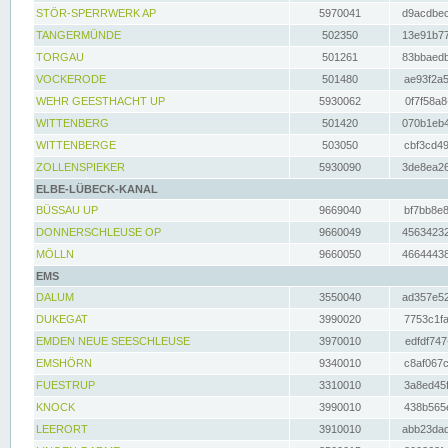
STÖR-SPERRWERK AP
5970041
d9acdbec
TANGERMÜNDE
502350
13e91b77
TORGAU
501261
83bbaedb
VOCKERODE
501480
ae93f2a5
WEHR GEESTHACHT UP
5930062
0f7f58a8
WITTENBERG
501420
070b1eb4
WITTENBERGE
503050
cbf3cd49
ZOLLENSPIEKER
5930090
3de8ea26
ELBE-LÜBECK-KANAL
BÜSSAU UP
9669040
bf7bb8e8
DONNERSCHLEUSE OP
9660049
45634232
MÖLLN
9660050
46644438
EMS
DALUM
3550040
ad357e52
DUKEGAT
3990020
7753c1fa
EMDEN NEUE SEESCHLEUSE
3970010
edfdf747
EMSHÖRN
9340010
c8af067c
FUESTRUP
3310010
3a8ed45f
KNOCK
3990010
438b565e
LEERORT
3910010
abb23dad