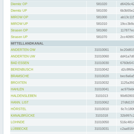
Diemitz OP
581020
d6426c42
Diemitz UP
581030
6b3b55e2
MIROW OP
581000
ab13c115
MIROW UP
581010
19cc3b9a
Strasen OP
581060
117877ec
Strasen UP
581070
2cc40997
MITTELLANDKANAL
ANDERTEN OW
31010061
bc20d819
ANDERTEN UW
31010060
dd41a7d6
BAD ESSEN
31010030
6760b547
BERENBUSCH
31010042
d2c8f60e
BRAMSCHE
31010020
bec8a6a5
BROXTEN
31010032
1125a391
HAHLEN
31010041
ac970eb0
HALDENSLEBEN
3101013
90d92801
HANN. LIST
31010062
27dfd137
HÖRSTEL
31010010
6c7c180f
KANALBRÜCKE
3101018
32b997c2
LOHNDE
31010050
516c4814
LÜBBECKE
31010031
c2aa9164