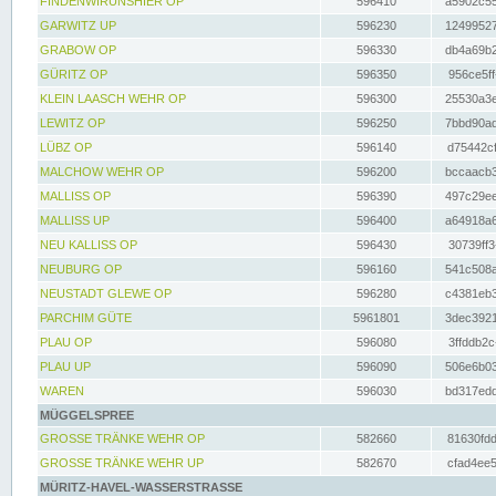
FINDENWIRUNSHIER OP
596410
a5902c55
GARWITZ UP
596230
12499527
GRABOW OP
596330
db4a69b2
GÜRITZ OP
596350
956ce5ff
KLEIN LAASCH WEHR OP
596300
25530a3e
LEWITZ OP
596250
7bbd90ad
LÜBZ OP
596140
d75442cf
MALCHOW WEHR OP
596200
bccaacb3
MALLISS OP
596390
497c29ee
MALLISS UP
596400
a64918a6
NEU KALLISS OP
596430
30739ff3
NEUBURG OP
596160
541c508a
NEUSTADT GLEWE OP
596280
c4381eb3
PARCHIM GÜTE
5961801
3dec3921
PLAU OP
596080
3ffddb2c
PLAU UP
596090
506e6b03
WAREN
596030
bd317edd
MÜGGELSPREE
GROSSE TRÄNKE WEHR OP
582660
81630fdd
GROSSE TRÄNKE WEHR UP
582670
cfad4ee5
MÜRITZ-HAVEL-WASSERSTRASSE