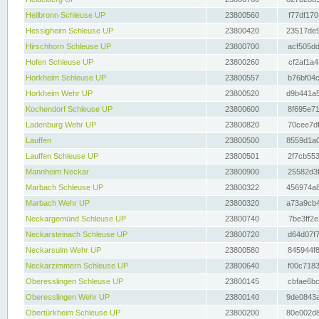
Heilbronn Schleuse UP
23800560
f77df170
Hessigheim Schleuse UP
23800420
23517de9
Hirschhorn Schleuse UP
23800700
acf505dd
Hofen Schleuse UP
23800260
cf2af1a4
Horkheim Schleuse UP
23800557
b76bf04c
Horkheim Wehr UP
23800520
d9b441a5
Kochendorf Schleuse UP
23800600
8f695e71
Ladenburg Wehr UP
23800820
70cee7df
Lauffen
23800500
8559d1a0
Lauffen Schleuse UP
23800501
2f7cb553
Mannheim Neckar
23800900
25582d3f
Marbach Schleuse UP
23800322
456974a8
Marbach Wehr UP
23800320
a73a9cb4
Neckargemünd Schleuse UP
23800740
7be3ff2e
Neckarsteinach Schleuse UP
23800720
d64d07f7
Neckarsulm Wehr UP
23800580
845944f8
Neckarzimmern Schleuse UP
23800640
f00c7183
Oberesslingen Schleuse UP
23800145
cbfae6bc
Oberesslingen Wehr UP
23800140
9de0843a
Obertürkheim Schleuse UP
23800200
80e002d8