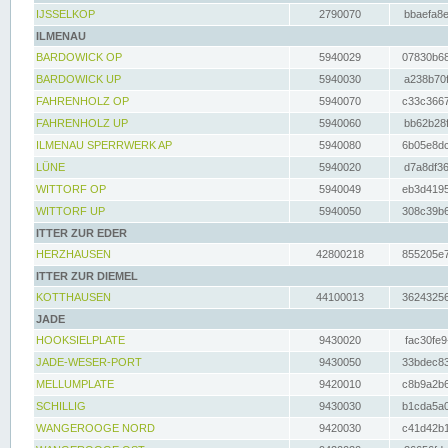
IJSSELKOP
2790070
bbaefa8e
ILMENAU
BARDOWICK OP
5940029
07830b68
BARDOWICK UP
5940030
a238b70f
FAHRENHOLZ OP
5940070
c33c3667
FAHRENHOLZ UP
5940060
bb62b28f
ILMENAU SPERRWERK AP
5940080
6b05e8dc
LÜNE
5940020
d7a8df36
WITTORF OP
5940049
eb3d4195
WITTORF UP
5940050
308c39b6
ITTER ZUR EDER
HERZHAUSEN
42800218
855205e7
ITTER ZUR DIEMEL
KOTTHAUSEN
44100013
36243256
JADE
HOOKSIELPLATE
9430020
fac30fe9
JADE-WESER-PORT
9430050
33bdec83
MELLUMPLATE
9420010
c8b9a2b6
SCHILLIG
9430030
b1cda5a0
WANGEROOGE NORD
9420030
c41d42b1