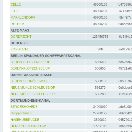
CELLE
48300105
b475386c
EITZE
48900237
47174d8f
MARKLENDORF
48700103
8b4f9f7c
RETHEM
48900204
5aaed954
ALTE MAAS
DORDRECHT
123456785
6c6f84c2
BODENSEE
KONSTANZ
906
aa9179c1
BERLIN-SPANDAUER-SCHIFFFAHRTSKANAL
BERLIN-PLÖTZENSEE OP
586640
ee52ce62
BERLIN-PLÖTZENSEE UP
586650
45721a68
DAHME-WASSERSTRASSE
BERLIN-SCHMÖCKWITZ
586810
6b595707
NEUE MÜHLE SCHLEUSE OP
586270
0e0dbcc9
NEUE MÜHLE SCHLEUSE UP
586280
c9a6c3bf
DORTMUND-EMS-KANAL
BERGESHÖVEDE
34000010
ade3a084
Groppenbruch
27700122
7bbdb421
HASEHUBBRÜCKE
3690010
04572010
HENRICHENBURG OW
27700111
70bee932