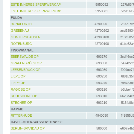
ESTE INNERES SPERRWERK AP
5950082
227b83f7
ESTE INNERES SPERRWERK BP
5950081
5fea1a12
FULDA
BONAFORTH
42900201
23721dfd
GREBENAU
42700202
acd63934
GUNTERSHAUSEN
42900100
213a585d
ROTENBURG
42700100
d1ba62a4
FINOWKANAL
EBERSWALDE OP
693170
3cd46cc7
GRAFENBRÜCK OP
693050
547422fb
LEESENBRÜCK OP
693030
f099ce74
LIEPE OP
693230
6f81b35f
LIEPE UP
693240
79d783d3
RAGÖSE OP
693190
b6bbe4f8
RUHLSDORF OP
693010
6629a4ca
STECHER OP
693210
516fbf8c
HAMME
RITTERHUDE
4940030
f49855d8
HAVEL-ODER-WASSERSTRASSE
BERLIN-SPANDAU OP
580300
e607a4b6