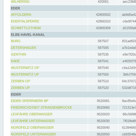
WILHERING
420061
aec23fd6
EDER
AFFOLDERN
42800502
ab9d5a42
EDERTALSPERRE
42800310
c6e9f744
SCHMITTLOTHEIM
42800309
d2155fa6
ELBE-HAVEL-KANAL
BURG
587507
831ad501
DETERSHAGEN
587505
a7b1eda9
GENTHIN
587535
e9e7f20c
KADE
587541
e4f29379
WUSTERWITZ OP
587540
c6a12d34
WUSTERWITZ UP
587550
3bfcf759
ZERBEN OP
587510
64c37072
ZERBEN UP
587520
532d8718
EIDER
EIDER-SPERRWERK BP
9520081
8ac85e6c
FRIEDRICHSTADT STRASSENBRÜCKE
9520060
721313e7
LEXFÄHRE OBERWASSER
9520020
86c5688f
LEXFÄHRE UNTERWASSER
9520030
7f01fbd8
NORDFELD OBERWASSER
9520040
61394669
NORDFELD UNTERWASSER
9520050
cb93548e