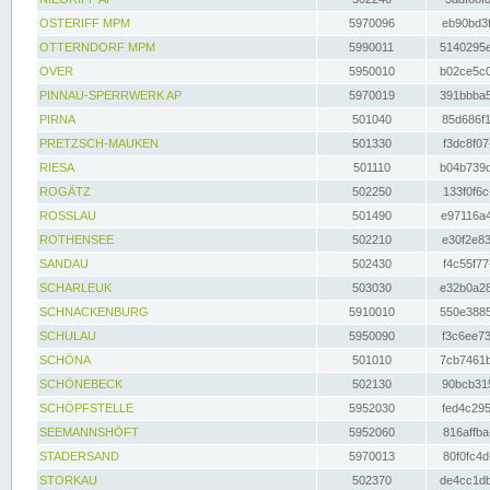
OSTERIFF MPM
5970096
eb90bd3f
OTTERNDORF MPM
5990011
5140295e
OVER
5950010
b02ce5c0
PINNAU-SPERRWERK AP
5970019
391bbba5
PIRNA
501040
85d686f1
PRETZSCH-MAUKEN
501330
f3dc8f07
RIESA
501110
b04b739d
ROGÄTZ
502250
133f0f6c
ROSSLAU
501490
e97116a4
ROTHENSEE
502210
e30f2e83
SANDAU
502430
f4c55f77
SCHARLEUK
503030
e32b0a28
SCHNACKENBURG
5910010
550e3885
SCHULAU
5950090
f3c6ee73
SCHÖNA
501010
7cb7461b
SCHÖNEBECK
502130
90bcb315
SCHÖPFSTELLE
5952030
fed4c295
SEEMANNSHÖFT
5952060
816affba
STADERSAND
5970013
80f0fc4d
STORKAU
502370
de4cc1db