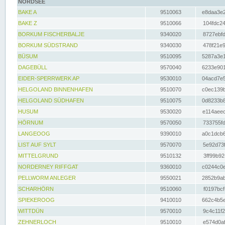
NORDSEE
BAKE A
9510063
e8daa3e2
BAKE Z
9510066
104fdc24
BORKUM FISCHERBALJE
9340020
8727ebfd
BORKUM SÜDSTRAND
9340030
478f21e9
BÜSUM
9510095
5287a3e1
DAGEBÜLL
9570040
6233e901
EIDER-SPERRWERK AP
9530010
04acd7e5
HELGOLAND BINNENHAFEN
9510070
c0ec139b
HELGOLAND SÜDHAFEN
9510075
0d8233b8
HUSUM
9530020
e114aeec
HÖRNUM
9570050
733755fd
LANGEOOG
9390010
a0c1dcb6
LIST AUF SYLT
9570070
5e92d73f
MITTELGRUND
9510132
3ff99b92
NORDERNEY RIFFGAT
9360010
c0244c0e
PELLWORM ANLEGER
9550021
2852b9ab
SCHARHÖRN
9510060
f0197bcf
SPIEKEROOG
9410010
662c4b5e
WITTDÜN
9570010
9c4c11f2
ZEHNERLOCH
9510010
e574d0af