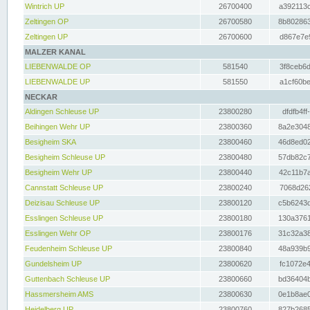
Wintrich UP
26700400
a392113c
Zeltingen OP
26700580
8b802863
Zeltingen UP
26700600
d867e7e9
MALZER KANAL
LIEBENWALDE OP
581540
3f8ceb6d
LIEBENWALDE UP
581550
a1cf60be
NECKAR
Aldingen Schleuse UP
23800280
dfdfb4ff
Beihingen Wehr UP
23800360
8a2e3048
Besigheim SKA
23800460
46d8ed02
Besigheim Schleuse UP
23800480
57db82c7
Besigheim Wehr UP
23800440
42c11b7a
Cannstatt Schleuse UP
23800240
7068d262
Deizisau Schleuse UP
23800120
c5b6243d
Esslingen Schleuse UP
23800180
130a3761
Esslingen Wehr OP
23800176
31c32a38
Feudenheim Schleuse UP
23800840
48a939b9
Gundelsheim UP
23800620
fc1072e4
Guttenbach Schleuse UP
23800660
bd36404b
Hassmersheim AMS
23800630
0e1b8ae0
Heidelberg UP
23800760
827b2685