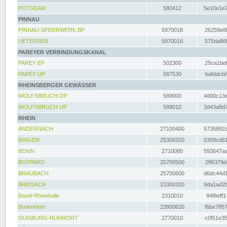
POTSDAM
580412
5e10e1e7
PINNAU
PINNAU-SPERRWERK BP
5970018
26259e8f
UETERSEN
5970016
575da86f
PAREYER VERBINDUNGSKANAL
PAREY EP
502300
25ca1bef
PAREY UP
587530
bafddcbf
RHEINSBERGER GEWÄSSER
WOLFSBRUCH OP
589000
4d00c13e
WOLFSBRUCH UP
589010
3d43a8d7
RHEIN
ANDERNACH
27100400
5735892a
BINGEN
25300200
0309cd61
BONN
2710080
593647aa
BOPPARD
25700500
2ff6379d
BRAUBACH
25700600
d6dc44d1
BREISACH
23300320
9da1ad2b
Basel-Rheinhalle
2310010
94f6eff1
Bodenheim
23900620
f6be7857
DUISBURG-RUHRORT
2770010
c0f51e35