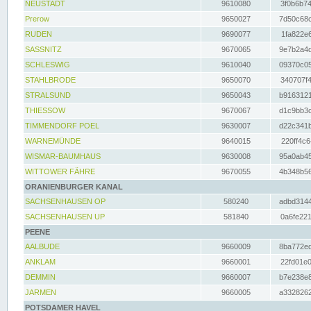
NEUSTADT
9610080
3f0b6b74
Prerow
9650027
7d50c68c
RUDEN
9690077
1fa822e6
SASSNITZ
9670065
9e7b2a4d
SCHLESWIG
9610040
09370c05
STAHLBRODE
9650070
340707f4
STRALSUND
9650043
b9163121
THIESSOW
9670067
d1c9bb3c
TIMMENDORF POEL
9630007
d22c341b
WARNEMÜNDE
9640015
220ff4c6
WISMAR-BAUMHAUS
9630008
95a0ab45
WITTOWER FÄHRE
9670055
4b348b56
ORANIENBURGER KANAL
SACHSENHAUSEN OP
580240
adbd3144
SACHSENHAUSEN UP
581840
0a6fe221
PEENE
AALBUDE
9660009
8ba772ed
ANKLAM
9660001
22fd01e0
DEMMIN
9660007
b7e238e8
JARMEN
9660005
a3328262
POTSDAMER HAVEL