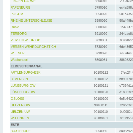
LINGEN-DARME
3500015
200363fc
PAPENBURG
3790010
ec4a598d
POGUM
3950020
5d1e4350
RHEINE UNTERSCHLEUSE
3390020
50a449ba
Rühle
3500070
15456f75
TERBORG
3910020
244cae8b
VERSEN WEHR OP
3730001
86f8dbab
VERSEN WEHRDURCHSTICH
3730010
6de43652
WEENER
3790020
aa6af4e6
Wachendorf
3500031
88698229
ELBESEITENKANAL
ARTLENBURG-ESK
90100122
7fec2f4f
BEVENSEN
90100112
b8997708
LÜNEBURG OW
90100121
c7364d1e
LÜNEBURG UW
90100120
d18033cd
OSLOSS
90100100
6c5b6422
UELZEN OW
90100111
728bd3e3
UELZEN UW
90100110
0d0082cf
WITTINGEN
90100101
9cf795ce
ESTE
BUXTEHUDE
5950080
8a08c920