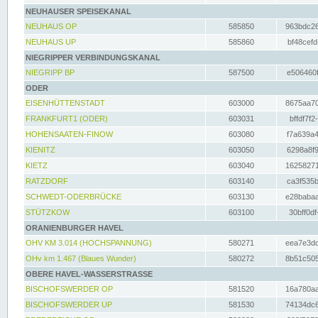
NEUHAUSER SPEISEKANAL
NEUHAUS OP
585850
963bdc26
NEUHAUS UP
585860
bf48cefd
NIEGRIPPER VERBINDUNGSKANAL
NIEGRIPP BP
587500
e506460f
ODER
EISENHÜTTENSTADT
603000
8675aa70
FRANKFURT1 (ODER)
603031
bffdf7f2
HOHENSAATEN-FINOW
603080
f7a639a4
KIENITZ
603050
6298a8f9
KIETZ
603040
16258271
RATZDORF
603140
ca3f535b
SCHWEDT-ODERBRÜCKE
603130
e28babaa
STÜTZKOW
603100
30bff0df
ORANIENBURGER HAVEL
OHV KM 3.014 (HOCHSPANNUNG)
580271
eea7e3dc
OHv km 1.467 (Blaues Wunder)
580272
8b51c505
OBERE HAVEL-WASSERSTRASSE
BISCHOFSWERDER OP
581520
16a780aa
BISCHOFSWERDER UP
581530
74134dc6