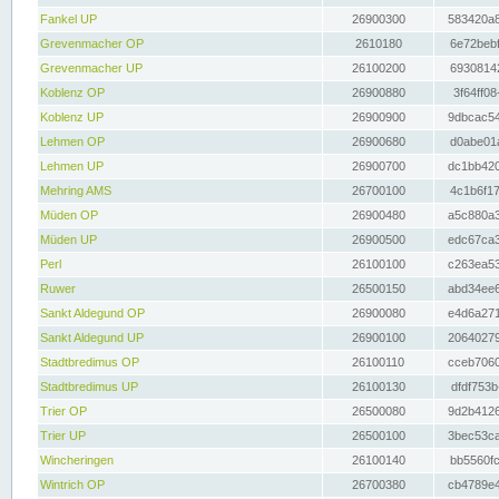
Fankel UP
26900300
583420a8
Grevenmacher OP
2610180
6e72bebf
Grevenmacher UP
26100200
69308142
Koblenz OP
26900880
3f64ff08
Koblenz UP
26900900
9dbcac54
Lehmen OP
26900680
d0abe01a
Lehmen UP
26900700
dc1bb420
Mehring AMS
26700100
4c1b6f17
Müden OP
26900480
a5c880a3
Müden UP
26900500
edc67ca3
Perl
26100100
c263ea53
Ruwer
26500150
abd34ee6
Sankt Aldegund OP
26900080
e4d6a271
Sankt Aldegund UP
26900100
20640279
Stadtbredimus OP
26100110
cceb7060
Stadtbredimus UP
26100130
dfdf753b
Trier OP
26500080
9d2b4126
Trier UP
26500100
3bec53ca
Wincheringen
26100140
bb5560fc
Wintrich OP
26700380
cb4789e4