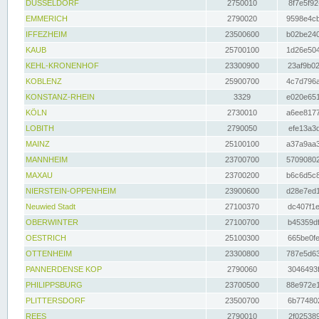
DÜSSELDORF
2750010
8f7e5f92
EMMERICH
2790020
9598e4cb
IFFEZHEIM
23500600
b02be240
KAUB
25700100
1d26e504
KEHL-KRONENHOF
23300900
23af9b02
KOBLENZ
25900700
4c7d796a
KONSTANZ-RHEIN
3329
e020e651
KÖLN
2730010
a6ee8177
LOBITH
2790050
efe13a3d
MAINZ
25100100
a37a9aa3
MANNHEIM
23700700
57090802
MAXAU
23700200
b6c6d5c8
NIERSTEIN-OPPENHEIM
23900600
d28e7ed1
Neuwied Stadt
27100370
dc407f1e
OBERWINTER
27100700
b45359df
OESTRICH
25100300
665be0fe
OTTENHEIM
23300800
787e5d63
PANNERDENSE KOP
2790060
3046493f
PHILIPPSBURG
23700500
88e972e1
PLITTERSDORF
23500700
6b774802
REES
2790010
2f025389