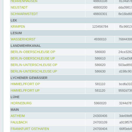
HERRENHAUSEN
48800108
8134af78
NEUSTADT
48800200
dda39817
SCHWARMSTEDT
48800301
8e16bd66
LEK
KRIMPEN
123456784
f5c96f13
LESUM
WASSERHORST
4930010
76844306
LANDWEHRKANAL
BERLIN-OBERSCHLEUSE OP
586600
24ce3282
BERLIN-OBERSCHLEUSE UP
586610
c42ad3df
BERLIN-UNTERSCHLEUSE OP
586620
503ad891
BERLIN-UNTERSCHLEUSE UP
586630
d198c901
LYCHENER GEWÄSSER
HIMMELPFORT OP
581110
bcdfa310
HIMMELPFORT UP
581120
9592d736
LÜHE
HORNEBURG
5960020
3244d787
MAIN
ASTHEIM
24300406
3de69bf8
FAULBACH
24700109
a919f57f
FRANKFURT OSTHAFEN
24700404
66ff3eb4