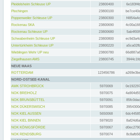
Pleidelsheim Schleuse UP
23800400
6e183f4b
Plochingen
23800100
be7ce40e
Poppenweiler Schleuse UP
23800300
f4854a4c
Rockenau SKA
23800690
4c00a166
Rockenau Schleuse UP
23800680
5ab4f00f
Schwabenheim Schleuse UP
23800800
ec9d3a4d
Untertürkheim Schleuse UP
23800220
a5ca02fb
Wieblingen Wehr UP neu
23800780
66d887a6
Ziegelhausen AMS
23800745
3944c1fd
NEUE MAAS
ROTTERDAM
123456786
a269e3be
NORD-OSTSEE-KANAL
AWK STROHBRÜCK
5970069
0e192297
NOK BREIHOLZ
5970075
4a904d59
NOK BRUNSBÜTTEL
5970091
85fc0dac
NOK DÜKERSWISCH
5970085
3954300d
NOK KIEL AUSSEN
5650068
6dc44585
NOK KIEL BINNEN
5979020
8af24d6a
NOK KÖNIGSFÖRDE
5970067
d0ec2790
NOK RENDSBURG
5970074
8c8afb56