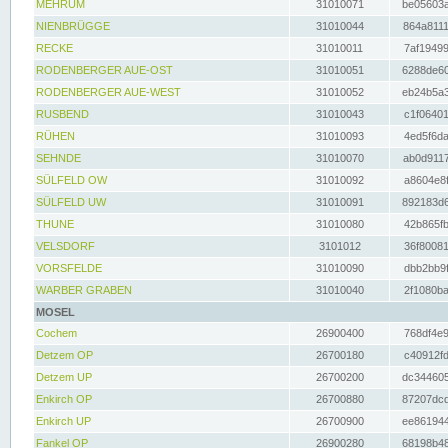
MEHRUM
31010071
be05603a
NIENBRÜGGE
31010044
864a8111
RECKE
31010011
7af19499
RODENBERGER AUE-OST
31010051
6288de60
RODENBERGER AUE-WEST
31010052
eb24b5a3
RUSBEND
31010043
c1f06401
RÜHEN
31010093
4ed5f6da
SEHNDE
31010070
ab0d9117
SÜLFELD OW
31010092
a8604e8f
SÜLFELD UW
31010091
892183d6
THUNE
31010080
42b865fb
VELSDORF
3101012
36f80081
VORSFELDE
31010090
dbb2bb9f
WARBER GRABEN
31010040
2f1080ba
MOSEL
Cochem
26900400
768df4e9
Detzem OP
26700180
c40912fd
Detzem UP
26700200
dc344605
Enkirch OP
26700880
87207dcd
Enkirch UP
26700900
ee861944
Fankel OP
26900280
68198b48