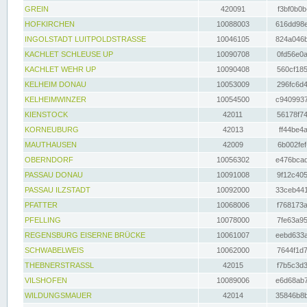
GREIN
420091
f3bf0b0b
HOFKIRCHEN
10088003
616dd98e
INGOLSTADT LUITPOLDSTRASSE
10046105
824a046b
KACHLET SCHLEUSE UP
10090708
0fd56e0a
KACHLET WEHR UP
10090408
560cf185
KELHEIM DONAU
10053009
296fc6d4
KELHEIMWINZER
10054500
c9409937
KIENSTOCK
42011
56178f74
KORNEUBURG
42013
ff44be4a
MAUTHAUSEN
42009
6b002fef
OBERNDORF
10056302
e476bcad
PASSAU DONAU
10091008
9f12c405
PASSAU ILZSTADT
10092000
33ceb441
PFATTER
10068006
f768173a
PFELLING
10078000
7fe63a95
REGENSBURG EISERNE BRÜCKE
10061007
eebd633a
SCHWABELWEIS
10062000
7644f1d7
THEBNERSTRASSL
42015
f7b5c3d3
VILSHOFEN
10089006
e6d68ab7
WILDUNGSMAUER
42014
35846b8b