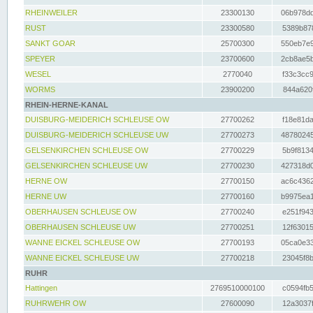
RHEINWEILER
23300130
06b978dd
RUST
23300580
5389b878
SANKT GOAR
25700300
550eb7e9
SPEYER
23700600
2cb8ae5b
WESEL
2770040
f33c3cc9
WORMS
23900200
844a620f
RHEIN-HERNE-KANAL
DUISBURG-MEIDERICH SCHLEUSE OW
27700262
f18e81da
DUISBURG-MEIDERICH SCHLEUSE UW
27700273
48780245
GELSENKIRCHEN SCHLEUSE OW
27700229
5b9f8134
GELSENKIRCHEN SCHLEUSE UW
27700230
427318d0
HERNE OW
27700150
ac6c4362
HERNE UW
27700160
b9975ea1
OBERHAUSEN SCHLEUSE OW
27700240
e251f943
OBERHAUSEN SCHLEUSE UW
27700251
12f63015
WANNE EICKEL SCHLEUSE OW
27700193
05ca0e33
WANNE EICKEL SCHLEUSE UW
27700218
23045f8b
RUHR
Hattingen
2769510000100
c0594fb5
RUHRWEHR OW
27600090
12a3037f