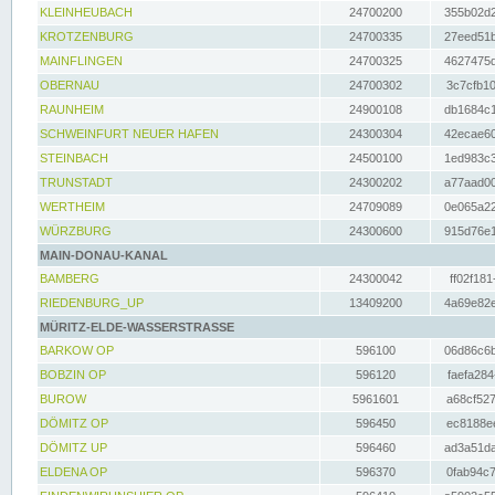
KLEINHEUBACH
24700200
355b02d2
KROTZENBURG
24700335
27eed51b
MAINFLINGEN
24700325
4627475d
OBERNAU
24700302
3c7cfb10
RAUNHEIM
24900108
db1684c1
SCHWEINFURT NEUER HAFEN
24300304
42ecae60
STEINBACH
24500100
1ed983c3
TRUNSTADT
24300202
a77aad00
WERTHEIM
24709089
0e065a22
WÜRZBURG
24300600
915d76e1
MAIN-DONAU-KANAL
BAMBERG
24300042
ff02f181
RIEDENBURG_UP
13409200
4a69e82e
MÜRITZ-ELDE-WASSERSTRASSE
BARKOW OP
596100
06d86c6b
BOBZIN OP
596120
faefa284
BUROW
5961601
a68cf527
DÖMITZ OP
596450
ec8188ee
DÖMITZ UP
596460
ad3a51da
ELDENA OP
596370
0fab94c7