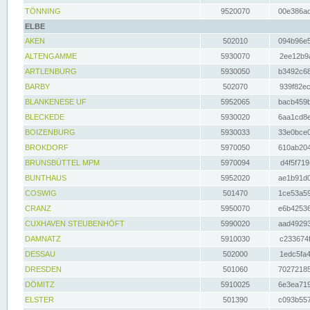
TÖNNING
9520070
00e386ac
ELBE
AKEN
502010
094b96e5
ALTENGAMME
5930070
2ee12b9a
ARTLENBURG
5930050
b3492c68
BARBY
502070
939f82ec
BLANKENESE UF
5952065
bacb459b
BLECKEDE
5930020
6aa1cd8e
BOIZENBURG
5930033
33e0bce0
BROKDORF
5970050
610ab204
BRUNSBÜTTEL MPM
5970094
d4f5f719
BUNTHAUS
5952020
ae1b91d0
COSWIG
501470
1ce53a59
CRANZ
5950070
e6b42536
CUXHAVEN STEUBENHÖFT
5990020
aad49293
DAMNATZ
5910030
c233674f
DESSAU
502000
1edc5fa4
DRESDEN
501060
70272185
DÖMITZ
5910025
6e3ea719
ELSTER
501390
c093b557