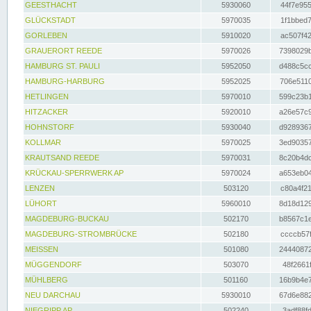
GEESTHACHT
5930060
44f7e955
GLÜCKSTADT
5970035
1f1bbed7
GORLEBEN
5910020
ac507f42
GRAUERORT REEDE
5970026
7398029b
HAMBURG ST. PAULI
5952050
d488c5cc
HAMBURG-HARBURG
5952025
706e5110
HETLINGEN
5970010
599c23b1
HITZACKER
5920010
a26e57c9
HOHNSTORF
5930040
d9289367
KOLLMAR
5970025
3ed90357
KRAUTSAND REEDE
5970031
8c20b4dc
KRÜCKAU-SPERRWERK AP
5970024
a653eb04
LENZEN
503120
c80a4f21
LÜHORT
5960010
8d18d129
MAGDEBURG-BUCKAU
502170
b8567c1e
MAGDEBURG-STROMBRÜCKE
502180
ccccb57f
MEISSEN
501080
24440872
MÜGGENDORF
503070
48f2661f
MÜHLBERG
501160
16b9b4e7
NEU DARCHAU
5930010
67d6e882
NIEGRIPP AP
502240
3adf88fd