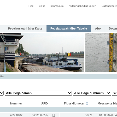
Hilfe
Links
Impressum
Nutzungsbedingungen
Datenschutz
Pegelauswahl über Karte
Pegelauswahl über Tabelle
Abo
Down
tter
Nummer
UUID
Flusskilometer
Messwerte bi
48900102
522286e2-b...
58.71
10.08.2026 04