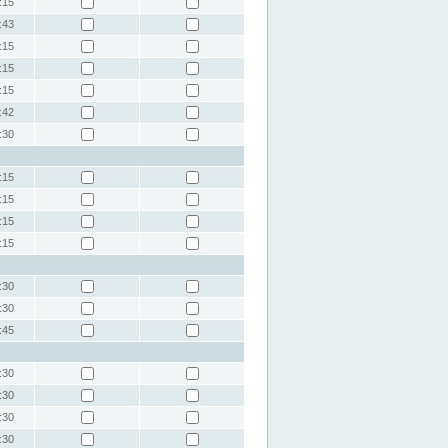
:15
:43
:15
:15
:15
:42
:30
:15
:15
:15
:15
:30
:30
:45
:30
:30
:30
:30