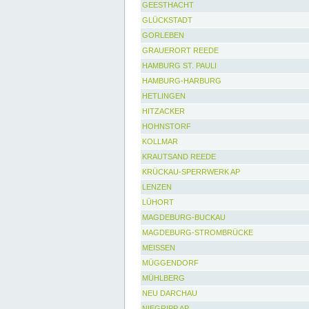
GEESTHACHT
GLÜCKSTADT
GORLEBEN
GRAUERORT REEDE
HAMBURG ST. PAULI
HAMBURG-HARBURG
HETLINGEN
HITZACKER
HOHNSTORF
KOLLMAR
KRAUTSAND REEDE
KRÜCKAU-SPERRWERK AP
LENZEN
LÜHORT
MAGDEBURG-BUCKAU
MAGDEBURG-STROMBRÜCKE
MEISSEN
MÜGGENDORF
MÜHLBERG
NEU DARCHAU
NIEGRIPP AP