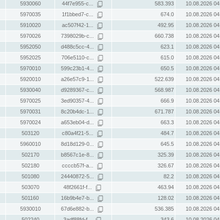
5930060
44f7e955-c...
583.393
10.08.2026 04
5970035
1f1bbed7-c...
674.0
10.08.2026 04
5910020
ac507f42-1...
492.95
10.08.2026 04
5970026
7398029b-c...
660.738
10.08.2026 04
5952050
d488c5cc-4...
623.1
10.08.2026 04
5952025
706e5110-c...
615.0
10.08.2026 04
5970010
599c23b1-4...
650.5
10.08.2026 04
5920010
a26e57c9-1...
522.639
10.08.2026 04
5930040
d9289367-c...
568.987
10.08.2026 04
5970025
3ed90357-4...
666.9
10.08.2026 04
5970031
8c20b4dc-1...
671.787
10.08.2026 04
5970024
a653eb04-d...
663.3
10.08.2026 04
503120
c80a4f21-5...
484.7
10.08.2026 04
5960010
8d18d129-0...
645.5
10.08.2026 04
502170
b8567c1e-8...
325.39
10.08.2026 04
502180
ccccb57f-a...
326.67
10.08.2026 04
501080
24440872-5...
82.2
10.08.2026 04
503070
48f2661f-f...
463.94
10.08.2026 04
501160
16b9b4e7-b...
128.02
10.08.2026 04
5930010
67d6e882-b...
536.385
10.08.2026 04
502240
3adf88fd-f...
343.6
10.08.2026 04