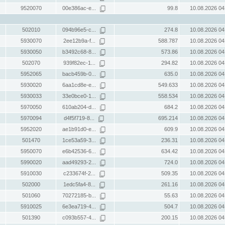
9520070
00e386ac-e...
99.8
10.08.2026 04
502010
094b96e5-c...
274.8
10.08.2026 04
5930070
2ee12b9a-f...
588.787
10.08.2026 04
5930050
b3492c68-8...
573.86
10.08.2026 04
502070
939f82ec-1...
294.82
10.08.2026 04
5952065
bacb459b-0...
635.0
10.08.2026 04
5930020
6aa1cd8e-e...
549.633
10.08.2026 04
5930033
33e0bce0-1...
558.534
10.08.2026 04
5970050
610ab204-d...
684.2
10.08.2026 04
5970094
d4f5f719-8...
695.214
10.08.2026 04
5952020
ae1b91d0-e...
609.9
10.08.2026 04
501470
1ce53a59-3...
236.31
10.08.2026 04
5950070
e6b42536-6...
634.42
10.08.2026 04
5990020
aad49293-2...
724.0
10.08.2026 04
5910030
c233674f-2...
509.35
10.08.2026 04
502000
1edc5fa4-8...
261.16
10.08.2026 04
501060
70272185-b...
55.63
10.08.2026 04
5910025
6e3ea719-4...
504.7
10.08.2026 04
501390
c093b557-4...
200.15
10.08.2026 04