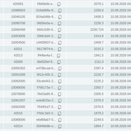
420091
f3bf0b0b-e...
2079.1
10.08.2026 04
10088003
616dd98e-8...
2256.9
10.08.2026 04
10046105
824a046b-9...
2458.3
10.08.2026 04
10090708
0fd56e0a-e...
2230.3
10.08.2026 04
10090408
560cf185-0...
2230.724
10.08.2026 04
10053009
296fc6d4-3...
2414.8
10.08.2026 04
10054500
c9409937-b...
2409.7
10.08.2026 04
42011
56178f74-b...
2015.2
10.08.2026 04
42013
ff44be4a-f...
1941.5
10.08.2026 04
42009
6b002fef-8...
2111.0
10.08.2026 04
10056302
e476bcad-b...
2397.4
10.08.2026 04
10091008
9f12c405-3...
2226.7
10.08.2026 04
10092000
33ceb441-2...
2225.2
10.08.2026 04
10068006
f768173a-7...
2350.7
10.08.2026 04
10078000
7fe63a95-8...
2305.5
10.08.2026 04
10061007
eebd633a-3...
2379.3
10.08.2026 04
10062000
7644f1d7-3...
2376.5
10.08.2026 04
42015
f7b5c3d3-3...
1879.2
10.08.2026 04
10089006
e6d68ab7-5...
2249.5
10.08.2026 04
42014
35846b8b-e...
1894.7
10.08.2026 04