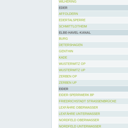
WILHERING
EDER
AFFOLDERN
EDERTALSPERRE
SCHMITTLOTHEIM
ELBE-HAVEL-KANAL
BURG
DETERSHAGEN
GENTHIN
KADE
WUSTERWITZ OP
WUSTERWITZ UP
ZERBEN OP
ZERBEN UP
EIDER
EIDER-SPERRWERK BP
FRIEDRICHSTADT STRASSENBRÜCKE
LEXFÄHRE OBERWASSER
LEXFÄHRE UNTERWASSER
NORDFELD OBERWASSER
NORDFELD UNTERWASSER