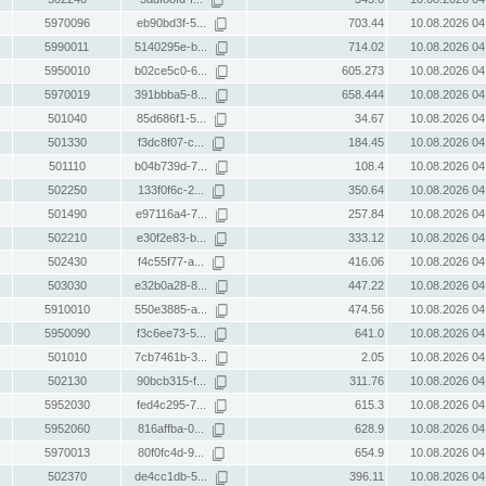
5970096
eb90bd3f-5...
703.44
10.08.2026 04
5990011
5140295e-b...
714.02
10.08.2026 04
5950010
b02ce5c0-6...
605.273
10.08.2026 04
5970019
391bbba5-8...
658.444
10.08.2026 04
501040
85d686f1-5...
34.67
10.08.2026 04
501330
f3dc8f07-c...
184.45
10.08.2026 04
501110
b04b739d-7...
108.4
10.08.2026 04
502250
133f0f6c-2...
350.64
10.08.2026 04
501490
e97116a4-7...
257.84
10.08.2026 04
502210
e30f2e83-b...
333.12
10.08.2026 04
502430
f4c55f77-a...
416.06
10.08.2026 04
503030
e32b0a28-8...
447.22
10.08.2026 04
5910010
550e3885-a...
474.56
10.08.2026 04
5950090
f3c6ee73-5...
641.0
10.08.2026 04
501010
7cb7461b-3...
2.05
10.08.2026 04
502130
90bcb315-f...
311.76
10.08.2026 04
5952030
fed4c295-7...
615.3
10.08.2026 04
5952060
816affba-0...
628.9
10.08.2026 04
5970013
80f0fc4d-9...
654.9
10.08.2026 04
502370
de4cc1db-5...
396.11
10.08.2026 04