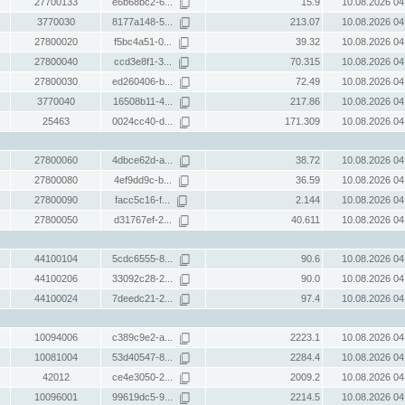
27700133
e6b68bc2-6...
15.9
10.08.2026 04
3770030
8177a148-5...
213.07
10.08.2026 04
27800020
f5bc4a51-0...
39.32
10.08.2026 04
27800040
ccd3e8f1-3...
70.315
10.08.2026 04
27800030
ed260406-b...
72.49
10.08.2026 04
3770040
16508b11-4...
217.86
10.08.2026 04
25463
0024cc40-d...
171.309
10.08.2026 04
27800060
4dbce62d-a...
38.72
10.08.2026 04
27800080
4ef9dd9c-b...
36.59
10.08.2026 04
27800090
facc5c16-f...
2.144
10.08.2026 04
27800050
d31767ef-2...
40.611
10.08.2026 04
44100104
5cdc6555-8...
90.6
10.08.2026 04
44100206
33092c28-2...
90.0
10.08.2026 04
44100024
7deedc21-2...
97.4
10.08.2026 04
10094006
c389c9e2-a...
2223.1
10.08.2026 04
10081004
53d40547-8...
2284.4
10.08.2026 04
42012
ce4e3050-2...
2009.2
10.08.2026 04
10096001
99619dc5-9...
2214.5
10.08.2026 04