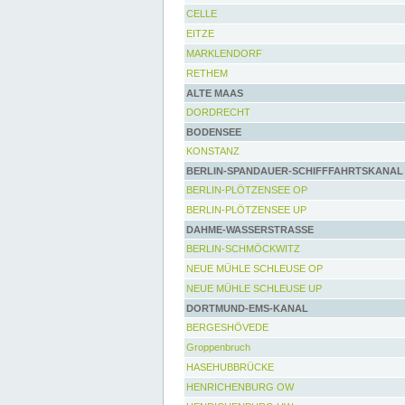
CELLE
EITZE
MARKLENDORF
RETHEM
ALTE MAAS
DORDRECHT
BODENSEE
KONSTANZ
BERLIN-SPANDAUER-SCHIFFFAHRTSKANAL
BERLIN-PLÖTZENSEE OP
BERLIN-PLÖTZENSEE UP
DAHME-WASSERSTRASSE
BERLIN-SCHMÖCKWITZ
NEUE MÜHLE SCHLEUSE OP
NEUE MÜHLE SCHLEUSE UP
DORTMUND-EMS-KANAL
BERGESHÖVEDE
Groppenbruch
HASEHUBBRÜCKE
HENRICHENBURG OW