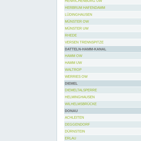
HENRICHENBURG UW
HERBRUM HAFENDAMM
LÜDINGHAUSEN
MÜNSTER OW
MÜNSTER UW
RHEDE
VERSEN TRENNSPITZE
DATTELN-HAMM-KANAL
HAMM OW
HAMM UW
WALTROP
WERRIES OW
DIEMEL
DIEMELTALSPERRE
HELMINGHAUSEN
WILHELMSBRÜCKE
DONAU
ACHLEITEN
DEGGENDORF
DÜRNSTEIN
ERLAU