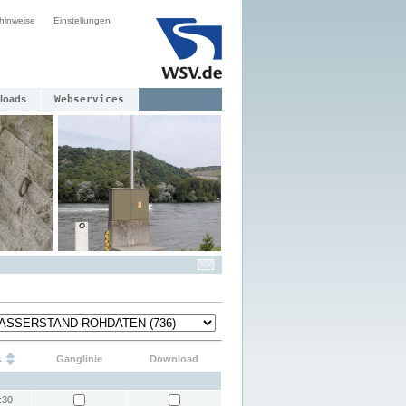
hinweise
Einstellungen
loads
Webservices
s
Ganglinie
Download
:30