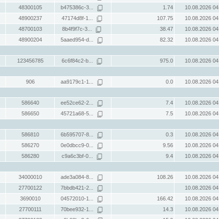
48300105
b475386c-3...
1.74
10.08.2026 04
48900237
47174d8f-1...
107.75
10.08.2026 04
48700103
8b4f9f7c-3...
38.47
10.08.2026 04
48900204
5aaed954-d...
82.32
10.08.2026 04
123456785
6c6f84c2-b...
975.0
10.08.2026 04
906
aa9179c1-1...
0.0
10.08.2026 04
586640
ee52ce62-2...
7.4
10.08.2026 04
586650
45721a68-5...
7.5
10.08.2026 04
586810
6b595707-8...
0.3
10.08.2026 04
586270
0e0dbcc9-0...
9.56
10.08.2026 04
586280
c9a6c3bf-0...
9.4
10.08.2026 04
34000010
ade3a084-8...
108.26
10.08.2026 04
27700122
7bbdb421-2...
10.08.2026 04
3690010
04572010-1...
166.42
10.08.2026 04
27700111
70bee932-1...
14.3
10.08.2026 04