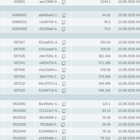
420061
aec23fd6-9...
2144.1
10.08.2026 04
42800502
ab9d5a42-2...
44.02
10.08.2026 04
42800310
c6e9f744-4...
49.2
10.08.2026 04
42800309
d2155fa6-b...
74.5
10.08.2026 04
587507
831ad501-d...
332.54
10.08.2026 04
587505
a7b1eda9-b...
326.83
10.08.2026 04
587535
e9e7f20c-9...
361.444
10.08.2026 04
587541
e4f29379-6...
371.285
10.08.2026 04
587540
c6a12d34-c...
376.56
10.08.2026 04
587550
3bfcf759-2...
376.965
10.08.2026 04
587510
64c37072-d...
344.686
10.08.2026 04
587520
532d8718-6...
346.162
10.08.2026 04
9520081
8ac85e6c-6...
110.1
10.08.2026 04
9520060
721313e7-9...
83.14
10.08.2026 04
9520020
86c5688f-2...
26.09
10.08.2026 04
9520030
7f01fbd8-6...
26.09
10.08.2026 04
9520040
61394669-3...
78.19
10.08.2026 04
9520050
cb93548e-c...
78.312
10.08.2026 04