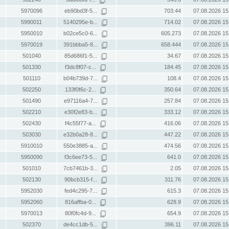
5970096
eb90bd3f-5...
703.44
07.08.2026 15
5990011
5140295e-b...
714.02
07.08.2026 15
5950010
b02ce5c0-6...
605.273
07.08.2026 15
5970019
391bbba5-8...
658.444
07.08.2026 15
501040
85d686f1-5...
34.67
07.08.2026 15
501330
f3dc8f07-c...
184.45
07.08.2026 15
501110
b04b739d-7...
108.4
07.08.2026 15
502250
133f0f6c-2...
350.64
07.08.2026 15
501490
e97116a4-7...
257.84
07.08.2026 15
502210
e30f2e83-b...
333.12
07.08.2026 15
502430
f4c55f77-a...
416.06
07.08.2026 15
503030
e32b0a28-8...
447.22
07.08.2026 15
5910010
550e3885-a...
474.56
07.08.2026 15
5950090
f3c6ee73-5...
641.0
07.08.2026 15
501010
7cb7461b-3...
2.05
07.08.2026 15
502130
90bcb315-f...
311.76
07.08.2026 15
5952030
fed4c295-7...
615.3
07.08.2026 15
5952060
816affba-0...
628.9
07.08.2026 15
5970013
80f0fc4d-9...
654.9
07.08.2026 15
502370
de4cc1db-5...
396.11
07.08.2026 15