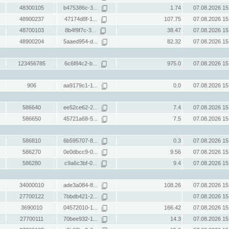
48300105
b475386c-3...
1.74
07.08.2026 15
48900237
47174d8f-1...
107.75
07.08.2026 15
48700103
8b4f9f7c-3...
38.47
07.08.2026 15
48900204
5aaed954-d...
82.32
07.08.2026 15
123456785
6c6f84c2-b...
975.0
07.08.2026 15
906
aa9179c1-1...
0.0
07.08.2026 15
586640
ee52ce62-2...
7.4
07.08.2026 15
586650
45721a68-5...
7.5
07.08.2026 15
586810
6b595707-8...
0.3
07.08.2026 15
586270
0e0dbcc9-0...
9.56
07.08.2026 15
586280
c9a6c3bf-0...
9.4
07.08.2026 15
34000010
ade3a084-8...
108.26
07.08.2026 15
27700122
7bbdb421-2...
07.08.2026 15
3690010
04572010-1...
166.42
07.08.2026 15
27700111
70bee932-1...
14.3
07.08.2026 15