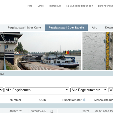
Hilfe
Links
Impressum
Nutzungsbedingungen
Datenschutz
Pegelauswahl über Karte
Pegelauswahl über Tabelle
Abo
Down
tter
Nummer
UUID
Flusskilometer
Messwerte bi
48900102
522286e2-b...
58.71
07.08.2026 15