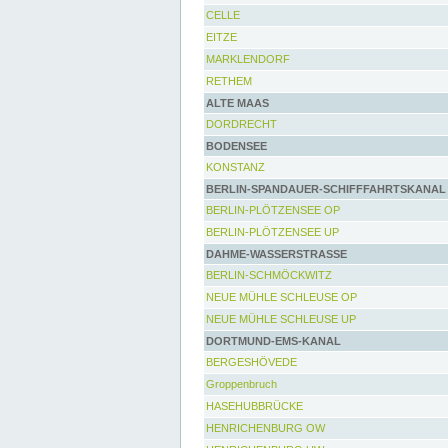
CELLE
EITZE
MARKLENDORF
RETHEM
ALTE MAAS
DORDRECHT
BODENSEE
KONSTANZ
BERLIN-SPANDAUER-SCHIFFFAHRTSKANAL
BERLIN-PLÖTZENSEE OP
BERLIN-PLÖTZENSEE UP
DAHME-WASSERSTRASSE
BERLIN-SCHMÖCKWITZ
NEUE MÜHLE SCHLEUSE OP
NEUE MÜHLE SCHLEUSE UP
DORTMUND-EMS-KANAL
BERGESHÖVEDE
Groppenbruch
HASEHUBBRÜCKE
HENRICHENBURG OW