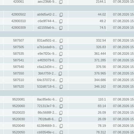
420061
aec23fd6-9...
2144.1
07.08.2026 15
42800502
ab9d5a42-2...
44.02
07.08.2026 15
42800310
c6e9f744-4...
49.2
07.08.2026 15
42800309
d2155fa6-b...
74.5
07.08.2026 15
587507
831ad501-d...
332.54
07.08.2026 15
587505
a7b1eda9-b...
326.83
07.08.2026 15
587535
e9e7f20c-9...
361.444
07.08.2026 15
587541
e4f29379-6...
371.285
07.08.2026 15
587540
c6a12d34-c...
376.56
07.08.2026 15
587550
3bfcf759-2...
376.965
07.08.2026 15
587510
64c37072-d...
344.686
07.08.2026 15
587520
532d8718-6...
346.162
07.08.2026 15
9520081
8ac85e6c-6...
110.1
07.08.2026 15
9520060
721313e7-9...
83.14
07.08.2026 15
9520020
86c5688f-2...
26.09
07.08.2026 15
9520030
7f01fbd8-6...
26.09
07.08.2026 15
9520040
61394669-3...
78.19
07.08.2026 15
9520050
cb93548e-c...
78.312
07.08.2026 15