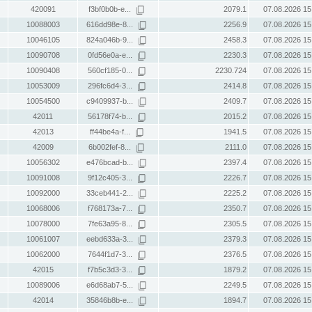
420091
f3bf0b0b-e...
2079.1
07.08.2026 15
10088003
616dd98e-8...
2256.9
07.08.2026 15
10046105
824a046b-9...
2458.3
07.08.2026 15
10090708
0fd56e0a-e...
2230.3
07.08.2026 15
10090408
560cf185-0...
2230.724
07.08.2026 15
10053009
296fc6d4-3...
2414.8
07.08.2026 15
10054500
c9409937-b...
2409.7
07.08.2026 15
42011
56178f74-b...
2015.2
07.08.2026 15
42013
ff44be4a-f...
1941.5
07.08.2026 15
42009
6b002fef-8...
2111.0
07.08.2026 15
10056302
e476bcad-b...
2397.4
07.08.2026 15
10091008
9f12c405-3...
2226.7
07.08.2026 15
10092000
33ceb441-2...
2225.2
07.08.2026 15
10068006
f768173a-7...
2350.7
07.08.2026 15
10078000
7fe63a95-8...
2305.5
07.08.2026 15
10061007
eebd633a-3...
2379.3
07.08.2026 15
10062000
7644f1d7-3...
2376.5
07.08.2026 15
42015
f7b5c3d3-3...
1879.2
07.08.2026 15
10089006
e6d68ab7-5...
2249.5
07.08.2026 15
42014
35846b8b-e...
1894.7
07.08.2026 15