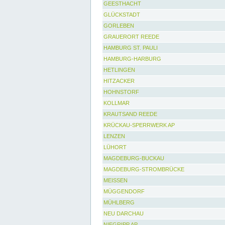
GEESTHACHT
GLÜCKSTADT
GORLEBEN
GRAUERORT REEDE
HAMBURG ST. PAULI
HAMBURG-HARBURG
HETLINGEN
HITZACKER
HOHNSTORF
KOLLMAR
KRAUTSAND REEDE
KRÜCKAU-SPERRWERK AP
LENZEN
LÜHORT
MAGDEBURG-BUCKAU
MAGDEBURG-STROMBRÜCKE
MEISSEN
MÜGGENDORF
MÜHLBERG
NEU DARCHAU
NIEGRIPP AP