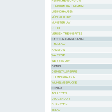
HENRICHENBURG UW
HERBRUM HAFENDAMM
LÜDINGHAUSEN
MÜNSTER OW
MÜNSTER UW
RHEDE
VERSEN TRENNSPITZE
DATTELN-HAMM-KANAL
HAMM OW
HAMM UW
WALTROP
WERRIES OW
DIEMEL
DIEMELTALSPERRE
HELMINGHAUSEN
WILHELMSBRÜCKE
DONAU
ACHLEITEN
DEGGENDORF
DÜRNSTEIN
ERLAU