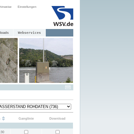
hinweise
Einstellungen
loads
Webservices
s
Ganglinie
Download
:30