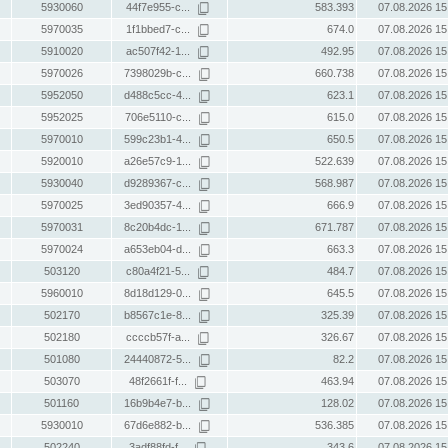
5930060
44f7e955-c...
583.393
07.08.2026 15
5970035
1f1bbed7-c...
674.0
07.08.2026 15
5910020
ac507f42-1...
492.95
07.08.2026 15
5970026
7398029b-c...
660.738
07.08.2026 15
5952050
d488c5cc-4...
623.1
07.08.2026 15
5952025
706e5110-c...
615.0
07.08.2026 15
5970010
599c23b1-4...
650.5
07.08.2026 15
5920010
a26e57c9-1...
522.639
07.08.2026 15
5930040
d9289367-c...
568.987
07.08.2026 15
5970025
3ed90357-4...
666.9
07.08.2026 15
5970031
8c20b4dc-1...
671.787
07.08.2026 15
5970024
a653eb04-d...
663.3
07.08.2026 15
503120
c80a4f21-5...
484.7
07.08.2026 15
5960010
8d18d129-0...
645.5
07.08.2026 15
502170
b8567c1e-8...
325.39
07.08.2026 15
502180
ccccb57f-a...
326.67
07.08.2026 15
501080
24440872-5...
82.2
07.08.2026 15
503070
48f2661f-f...
463.94
07.08.2026 15
501160
16b9b4e7-b...
128.02
07.08.2026 15
5930010
67d6e882-b...
536.385
07.08.2026 15
502240
3adf88fd-f...
343.6
07.08.2026 15