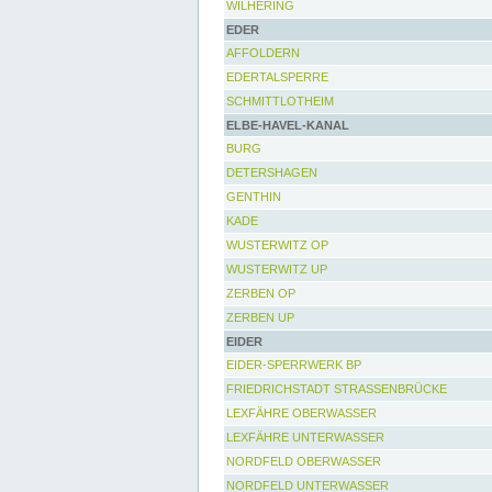
WILHERING
EDER
AFFOLDERN
EDERTALSPERRE
SCHMITTLOTHEIM
ELBE-HAVEL-KANAL
BURG
DETERSHAGEN
GENTHIN
KADE
WUSTERWITZ OP
WUSTERWITZ UP
ZERBEN OP
ZERBEN UP
EIDER
EIDER-SPERRWERK BP
FRIEDRICHSTADT STRASSENBRÜCKE
LEXFÄHRE OBERWASSER
LEXFÄHRE UNTERWASSER
NORDFELD OBERWASSER
NORDFELD UNTERWASSER