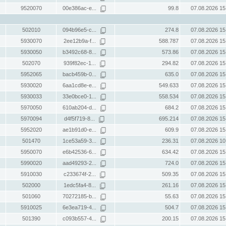
9520070
00e386ac-e...
99.8
07.08.2026 15
502010
094b96e5-c...
274.8
07.08.2026 15
5930070
2ee12b9a-f...
588.787
07.08.2026 15
5930050
b3492c68-8...
573.86
07.08.2026 15
502070
939f82ec-1...
294.82
07.08.2026 15
5952065
bacb459b-0...
635.0
07.08.2026 15
5930020
6aa1cd8e-e...
549.633
07.08.2026 15
5930033
33e0bce0-1...
558.534
07.08.2026 15
5970050
610ab204-d...
684.2
07.08.2026 15
5970094
d4f5f719-8...
695.214
07.08.2026 15
5952020
ae1b91d0-e...
609.9
07.08.2026 15
501470
1ce53a59-3...
236.31
07.08.2026 10
5950070
e6b42536-6...
634.42
07.08.2026 15
5990020
aad49293-2...
724.0
07.08.2026 15
5910030
c233674f-2...
509.35
07.08.2026 15
502000
1edc5fa4-8...
261.16
07.08.2026 15
501060
70272185-b...
55.63
07.08.2026 15
5910025
6e3ea719-4...
504.7
07.08.2026 15
501390
c093b557-4...
200.15
07.08.2026 15