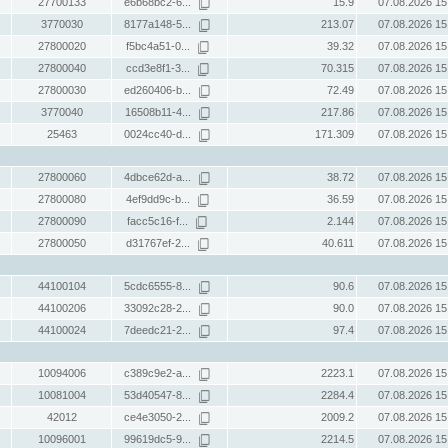
27700133
e6b68bc2-6...
15.9
07.08.2026 15
3770030
8177a148-5...
213.07
07.08.2026 15
27800020
f5bc4a51-0...
39.32
07.08.2026 15
27800040
ccd3e8f1-3...
70.315
07.08.2026 15
27800030
ed260406-b...
72.49
07.08.2026 15
3770040
16508b11-4...
217.86
07.08.2026 15
25463
0024cc40-d...
171.309
07.08.2026 15
27800060
4dbce62d-a...
38.72
07.08.2026 15
27800080
4ef9dd9c-b...
36.59
07.08.2026 15
27800090
facc5c16-f...
2.144
07.08.2026 15
27800050
d31767ef-2...
40.611
07.08.2026 15
44100104
5cdc6555-8...
90.6
07.08.2026 15
44100206
33092c28-2...
90.0
07.08.2026 15
44100024
7deedc21-2...
97.4
07.08.2026 15
10094006
c389c9e2-a...
2223.1
07.08.2026 15
10081004
53d40547-8...
2284.4
07.08.2026 15
42012
ce4e3050-2...
2009.2
07.08.2026 15
10096001
99619dc5-9...
2214.5
07.08.2026 15