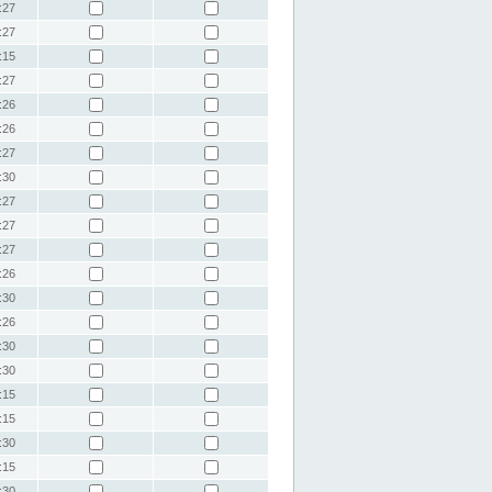
:27
:27
:15
:27
:26
:26
:27
:30
:27
:27
:27
:26
:30
:26
:30
:30
:15
:15
:30
:15
:30