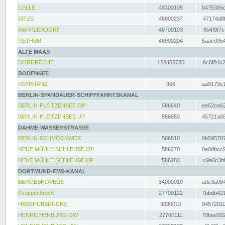
CELLE
48300105
b475386c
EITZE
48900237
47174d8f
MARKLENDORF
48700103
8b4f9f7c
RETHEM
48900204
5aaed954
ALTE MAAS
DORDRECHT
123456785
6c6f84c2
BODENSEE
KONSTANZ
906
aa9179c1
BERLIN-SPANDAUER-SCHIFFFAHRTSKANAL
BERLIN-PLÖTZENSEE OP
586640
ee52ce62
BERLIN-PLÖTZENSEE UP
586650
45721a68
DAHME-WASSERSTRASSE
BERLIN-SCHMÖCKWITZ
586810
6b595707
NEUE MÜHLE SCHLEUSE OP
586270
0e0dbcc9
NEUE MÜHLE SCHLEUSE UP
586280
c9a6c3bf
DORTMUND-EMS-KANAL
BERGESHÖVEDE
34000010
ade3a084
Groppenbruch
27700122
7bbdb421
HASEHUBBRÜCKE
3690010
04572010
HENRICHENBURG OW
27700111
70bee932