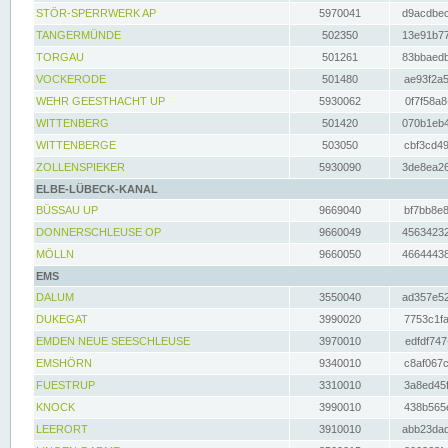
STÖR-SPERRWERK AP
5970041
d9acdbec
TANGERMÜNDE
502350
13e91b77
TORGAU
501261
83bbaedb
VOCKERODE
501480
ae93f2a5
WEHR GEESTHACHT UP
5930062
0f7f58a8
WITTENBERG
501420
070b1eb4
WITTENBERGE
503050
cbf3cd49
ZOLLENSPIEKER
5930090
3de8ea26
ELBE-LÜBECK-KANAL
BÜSSAU UP
9669040
bf7bb8e8
DONNERSCHLEUSE OP
9660049
45634232
MÖLLN
9660050
46644438
EMS
DALUM
3550040
ad357e52
DUKEGAT
3990020
7753c1fa
EMDEN NEUE SEESCHLEUSE
3970010
edfdf747
EMSHÖRN
9340010
c8af067c
FUESTRUP
3310010
3a8ed45f
KNOCK
3990010
438b565e
LEERORT
3910010
abb23dad