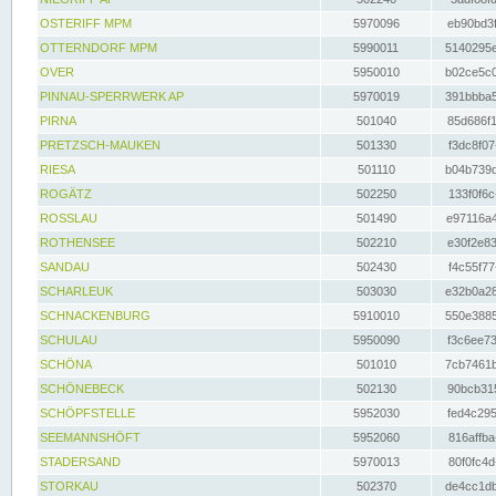
OSTERIFF MPM
5970096
eb90bd3f
OTTERNDORF MPM
5990011
5140295e
OVER
5950010
b02ce5c0
PINNAU-SPERRWERK AP
5970019
391bbba5
PIRNA
501040
85d686f1
PRETZSCH-MAUKEN
501330
f3dc8f07
RIESA
501110
b04b739d
ROGÄTZ
502250
133f0f6c
ROSSLAU
501490
e97116a4
ROTHENSEE
502210
e30f2e83
SANDAU
502430
f4c55f77
SCHARLEUK
503030
e32b0a28
SCHNACKENBURG
5910010
550e3885
SCHULAU
5950090
f3c6ee73
SCHÖNA
501010
7cb7461b
SCHÖNEBECK
502130
90bcb315
SCHÖPFSTELLE
5952030
fed4c295
SEEMANNSHÖFT
5952060
816affba
STADERSAND
5970013
80f0fc4d
STORKAU
502370
de4cc1db