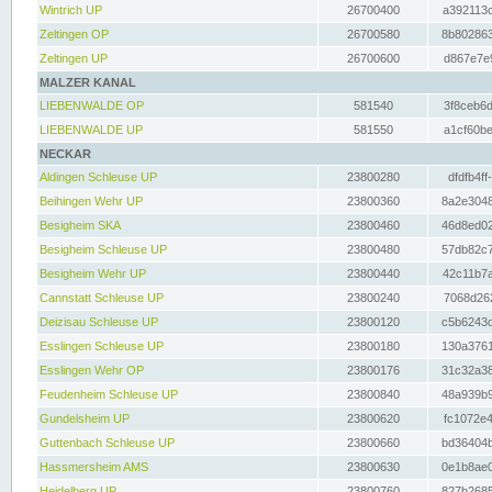
Wintrich UP
26700400
a392113c
Zeltingen OP
26700580
8b802863
Zeltingen UP
26700600
d867e7e9
MALZER KANAL
LIEBENWALDE OP
581540
3f8ceb6d
LIEBENWALDE UP
581550
a1cf60be
NECKAR
Aldingen Schleuse UP
23800280
dfdfb4ff
Beihingen Wehr UP
23800360
8a2e3048
Besigheim SKA
23800460
46d8ed02
Besigheim Schleuse UP
23800480
57db82c7
Besigheim Wehr UP
23800440
42c11b7a
Cannstatt Schleuse UP
23800240
7068d262
Deizisau Schleuse UP
23800120
c5b6243d
Esslingen Schleuse UP
23800180
130a3761
Esslingen Wehr OP
23800176
31c32a38
Feudenheim Schleuse UP
23800840
48a939b9
Gundelsheim UP
23800620
fc1072e4
Guttenbach Schleuse UP
23800660
bd36404b
Hassmersheim AMS
23800630
0e1b8ae0
Heidelberg UP
23800760
827b2685