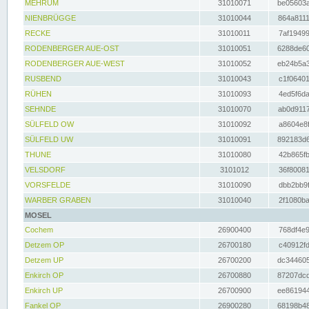
MEHRUM
31010071
be05603a
NIENBRÜGGE
31010044
864a8111
RECKE
31010011
7af19499
RODENBERGER AUE-OST
31010051
6288de60
RODENBERGER AUE-WEST
31010052
eb24b5a3
RUSBEND
31010043
c1f06401
RÜHEN
31010093
4ed5f6da
SEHNDE
31010070
ab0d9117
SÜLFELD OW
31010092
a8604e8f
SÜLFELD UW
31010091
892183d6
THUNE
31010080
42b865fb
VELSDORF
3101012
36f80081
VORSFELDE
31010090
dbb2bb9f
WARBER GRABEN
31010040
2f1080ba
MOSEL
Cochem
26900400
768df4e9
Detzem OP
26700180
c40912fd
Detzem UP
26700200
dc344605
Enkirch OP
26700880
87207dcd
Enkirch UP
26700900
ee861944
Fankel OP
26900280
68198b48