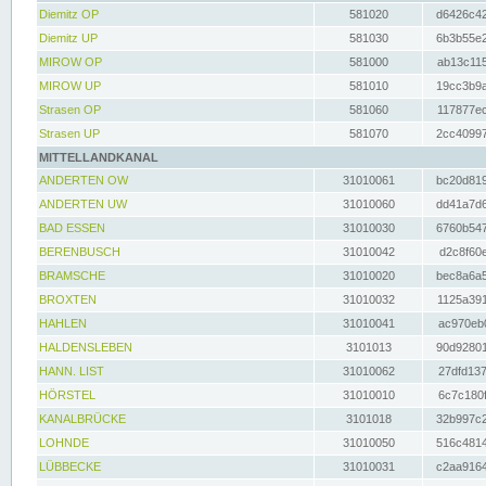
Diemitz OP
581020
d6426c42
Diemitz UP
581030
6b3b55e2
MIROW OP
581000
ab13c115
MIROW UP
581010
19cc3b9a
Strasen OP
581060
117877ec
Strasen UP
581070
2cc40997
MITTELLANDKANAL
ANDERTEN OW
31010061
bc20d819
ANDERTEN UW
31010060
dd41a7d6
BAD ESSEN
31010030
6760b547
BERENBUSCH
31010042
d2c8f60e
BRAMSCHE
31010020
bec8a6a5
BROXTEN
31010032
1125a391
HAHLEN
31010041
ac970eb0
HALDENSLEBEN
3101013
90d92801
HANN. LIST
31010062
27dfd137
HÖRSTEL
31010010
6c7c180f
KANALBRÜCKE
3101018
32b997c2
LOHNDE
31010050
516c4814
LÜBBECKE
31010031
c2aa9164