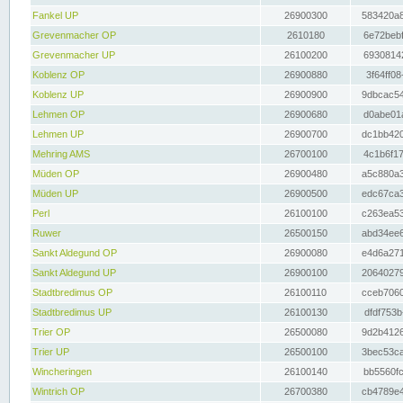
Fankel UP
26900300
583420a8
Grevenmacher OP
2610180
6e72bebf
Grevenmacher UP
26100200
69308142
Koblenz OP
26900880
3f64ff08
Koblenz UP
26900900
9dbcac54
Lehmen OP
26900680
d0abe01a
Lehmen UP
26900700
dc1bb420
Mehring AMS
26700100
4c1b6f17
Müden OP
26900480
a5c880a3
Müden UP
26900500
edc67ca3
Perl
26100100
c263ea53
Ruwer
26500150
abd34ee6
Sankt Aldegund OP
26900080
e4d6a271
Sankt Aldegund UP
26900100
20640279
Stadtbredimus OP
26100110
cceb7060
Stadtbredimus UP
26100130
dfdf753b
Trier OP
26500080
9d2b4126
Trier UP
26500100
3bec53ca
Wincheringen
26100140
bb5560fc
Wintrich OP
26700380
cb4789e4