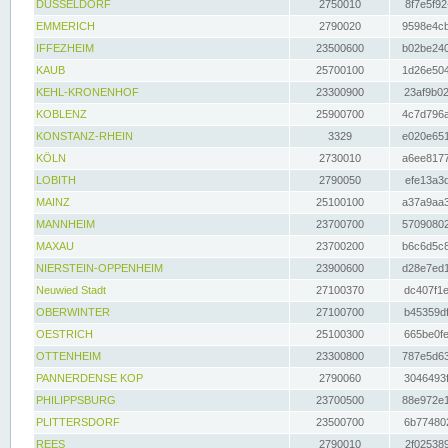
DÜSSELDORF
2750010
8f7e5f92
EMMERICH
2790020
9598e4cb
IFFEZHEIM
23500600
b02be240
KAUB
25700100
1d26e504
KEHL-KRONENHOF
23300900
23af9b02
KOBLENZ
25900700
4c7d796a
KONSTANZ-RHEIN
3329
e020e651
KÖLN
2730010
a6ee8177
LOBITH
2790050
efe13a3d
MAINZ
25100100
a37a9aa3
MANNHEIM
23700700
57090802
MAXAU
23700200
b6c6d5c8
NIERSTEIN-OPPENHEIM
23900600
d28e7ed1
Neuwied Stadt
27100370
dc407f1e
OBERWINTER
27100700
b45359df
OESTRICH
25100300
665be0fe
OTTENHEIM
23300800
787e5d63
PANNERDENSE KOP
2790060
3046493f
PHILIPPSBURG
23700500
88e972e1
PLITTERSDORF
23500700
6b774802
REES
2790010
2f025389