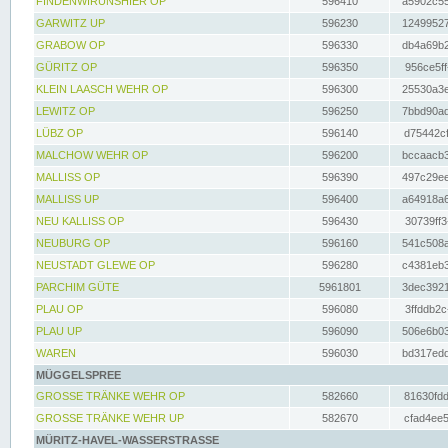
FINDENWIRUNSHIER OP
596410
a5902c55
GARWITZ UP
596230
12499527
GRABOW OP
596330
db4a69b2
GÜRITZ OP
596350
956ce5ff
KLEIN LAASCH WEHR OP
596300
25530a3e
LEWITZ OP
596250
7bbd90ad
LÜBZ OP
596140
d75442cf
MALCHOW WEHR OP
596200
bccaacb3
MALLISS OP
596390
497c29ee
MALLISS UP
596400
a64918a6
NEU KALLISS OP
596430
30739ff3
NEUBURG OP
596160
541c508a
NEUSTADT GLEWE OP
596280
c4381eb3
PARCHIM GÜTE
5961801
3dec3921
PLAU OP
596080
3ffddb2c
PLAU UP
596090
506e6b03
WAREN
596030
bd317edd
MÜGGELSPREE
GROSSE TRÄNKE WEHR OP
582660
81630fdd
GROSSE TRÄNKE WEHR UP
582670
cfad4ee5
MÜRITZ-HAVEL-WASSERSTRASSE