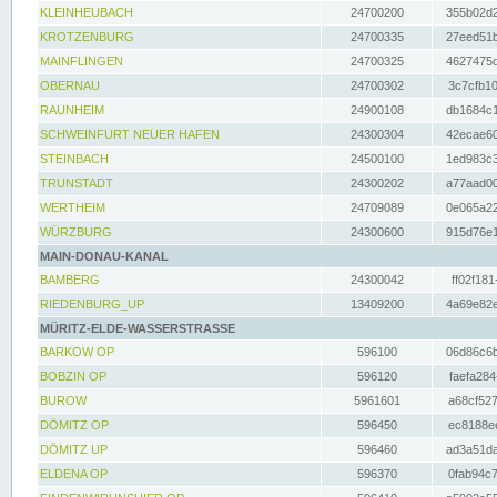
KLEINHEUBACH
24700200
355b02d2
KROTZENBURG
24700335
27eed51b
MAINFLINGEN
24700325
4627475d
OBERNAU
24700302
3c7cfb10
RAUNHEIM
24900108
db1684c1
SCHWEINFURT NEUER HAFEN
24300304
42ecae60
STEINBACH
24500100
1ed983c3
TRUNSTADT
24300202
a77aad00
WERTHEIM
24709089
0e065a22
WÜRZBURG
24300600
915d76e1
MAIN-DONAU-KANAL
BAMBERG
24300042
ff02f181
RIEDENBURG_UP
13409200
4a69e82e
MÜRITZ-ELDE-WASSERSTRASSE
BARKOW OP
596100
06d86c6b
BOBZIN OP
596120
faefa284
BUROW
5961601
a68cf527
DÖMITZ OP
596450
ec8188ee
DÖMITZ UP
596460
ad3a51da
ELDENA OP
596370
0fab94c7