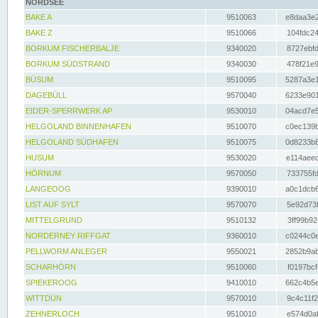
NORDSEE
BAKE A
9510063
e8daa3e2
BAKE Z
9510066
104fdc24
BORKUM FISCHERBALJE
9340020
8727ebfd
BORKUM SÜDSTRAND
9340030
478f21e9
BÜSUM
9510095
5287a3e1
DAGEBÜLL
9570040
6233e901
EIDER-SPERRWERK AP
9530010
04acd7e5
HELGOLAND BINNENHAFEN
9510070
c0ec139b
HELGOLAND SÜDHAFEN
9510075
0d8233b8
HUSUM
9530020
e114aeec
HÖRNUM
9570050
733755fd
LANGEOOG
9390010
a0c1dcb6
LIST AUF SYLT
9570070
5e92d73f
MITTELGRUND
9510132
3ff99b92
NORDERNEY RIFFGAT
9360010
c0244c0e
PELLWORM ANLEGER
9550021
2852b9ab
SCHARHÖRN
9510060
f0197bcf
SPIEKEROOG
9410010
662c4b5e
WITTDÜN
9570010
9c4c11f2
ZEHNERLOCH
9510010
e574d0af