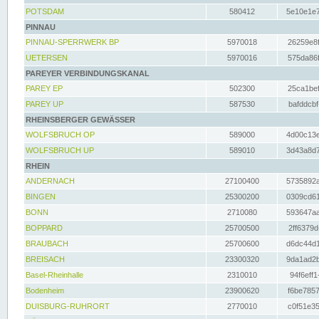
POTSDAM
580412
5e10e1e7
PINNAU
PINNAU-SPERRWERK BP
5970018
26259e8f
UETERSEN
5970016
575da86f
PAREYER VERBINDUNGSKANAL
PAREY EP
502300
25ca1bef
PAREY UP
587530
bafddcbf
RHEINSBERGER GEWÄSSER
WOLFSBRUCH OP
589000
4d00c13e
WOLFSBRUCH UP
589010
3d43a8d7
RHEIN
ANDERNACH
27100400
5735892a
BINGEN
25300200
0309cd61
BONN
2710080
593647aa
BOPPARD
25700500
2ff6379d
BRAUBACH
25700600
d6dc44d1
BREISACH
23300320
9da1ad2b
Basel-Rheinhalle
2310010
94f6eff1
Bodenheim
23900620
f6be7857
DUISBURG-RUHRORT
2770010
c0f51e35