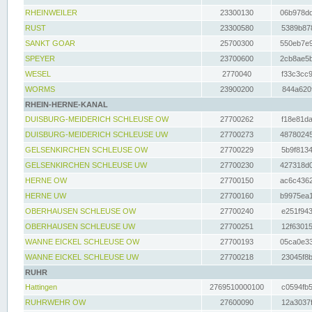
RHEINWEILER
23300130
06b978dd
RUST
23300580
5389b878
SANKT GOAR
25700300
550eb7e9
SPEYER
23700600
2cb8ae5b
WESEL
2770040
f33c3cc9
WORMS
23900200
844a620f
RHEIN-HERNE-KANAL
DUISBURG-MEIDERICH SCHLEUSE OW
27700262
f18e81da
DUISBURG-MEIDERICH SCHLEUSE UW
27700273
48780245
GELSENKIRCHEN SCHLEUSE OW
27700229
5b9f8134
GELSENKIRCHEN SCHLEUSE UW
27700230
427318d0
HERNE OW
27700150
ac6c4362
HERNE UW
27700160
b9975ea1
OBERHAUSEN SCHLEUSE OW
27700240
e251f943
OBERHAUSEN SCHLEUSE UW
27700251
12f63015
WANNE EICKEL SCHLEUSE OW
27700193
05ca0e33
WANNE EICKEL SCHLEUSE UW
27700218
23045f8b
RUHR
Hattingen
2769510000100
c0594fb5
RUHRWEHR OW
27600090
12a3037f