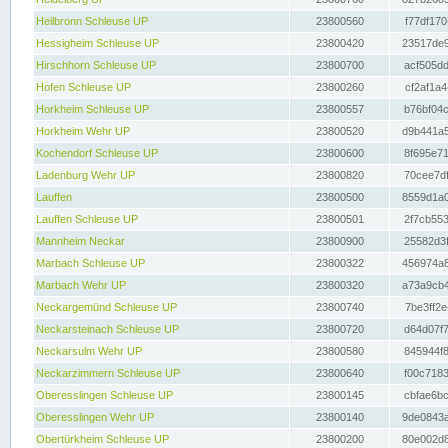
Heilbronn Schleuse UP
23800560
f77df170
Hessigheim Schleuse UP
23800420
23517de9
Hirschhorn Schleuse UP
23800700
acf505dd
Hofen Schleuse UP
23800260
cf2af1a4
Horkheim Schleuse UP
23800557
b76bf04c
Horkheim Wehr UP
23800520
d9b441a5
Kochendorf Schleuse UP
23800600
8f695e71
Ladenburg Wehr UP
23800820
70cee7df
Lauffen
23800500
8559d1a0
Lauffen Schleuse UP
23800501
2f7cb553
Mannheim Neckar
23800900
25582d3f
Marbach Schleuse UP
23800322
456974a8
Marbach Wehr UP
23800320
a73a9cb4
Neckargemünd Schleuse UP
23800740
7be3ff2e
Neckarsteinach Schleuse UP
23800720
d64d07f7
Neckarsulm Wehr UP
23800580
845944f8
Neckarzimmern Schleuse UP
23800640
f00c7183
Oberesslingen Schleuse UP
23800145
cbfae6bc
Oberesslingen Wehr UP
23800140
9de0843a
Obertürkheim Schleuse UP
23800200
80e002d8