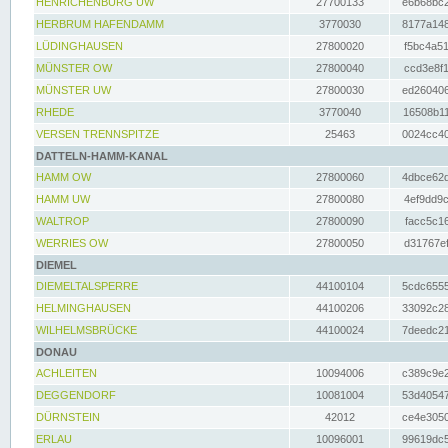
HENRICHENBURG UW
27700133
e6b68bc2
HERBRUM HAFENDAMM
3770030
8177a148
LÜDINGHAUSEN
27800020
f5bc4a51
MÜNSTER OW
27800040
ccd3e8f1
MÜNSTER UW
27800030
ed260406
RHEDE
3770040
16508b11
VERSEN TRENNSPITZE
25463
0024cc40
DATTELN-HAMM-KANAL
HAMM OW
27800060
4dbce62d
HAMM UW
27800080
4ef9dd9c
WALTROP
27800090
facc5c16
WERRIES OW
27800050
d31767ef
DIEMEL
DIEMELTALSPERRE
44100104
5cdc6555
HELMINGHAUSEN
44100206
33092c28
WILHELMSBRÜCKE
44100024
7deedc21
DONAU
ACHLEITEN
10094006
c389c9e2
DEGGENDORF
10081004
53d40547
DÜRNSTEIN
42012
ce4e3050
ERLAU
10096001
99619dc5