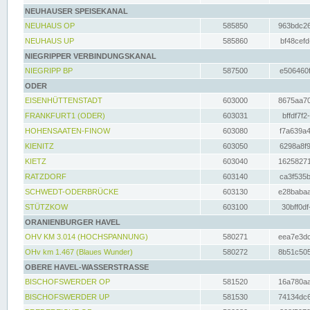
NEUHAUSER SPEISEKANAL
NEUHAUS OP
585850
963bdc26
NEUHAUS UP
585860
bf48cefd
NIEGRIPPER VERBINDUNGSKANAL
NIEGRIPP BP
587500
e506460f
ODER
EISENHÜTTENSTADT
603000
8675aa70
FRANKFURT1 (ODER)
603031
bffdf7f2
HOHENSAATEN-FINOW
603080
f7a639a4
KIENITZ
603050
6298a8f9
KIETZ
603040
16258271
RATZDORF
603140
ca3f535b
SCHWEDT-ODERBRÜCKE
603130
e28babaa
STÜTZKOW
603100
30bff0df
ORANIENBURGER HAVEL
OHV KM 3.014 (HOCHSPANNUNG)
580271
eea7e3dc
OHv km 1.467 (Blaues Wunder)
580272
8b51c505
OBERE HAVEL-WASSERSTRASSE
BISCHOFSWERDER OP
581520
16a780aa
BISCHOFSWERDER UP
581530
74134dc6