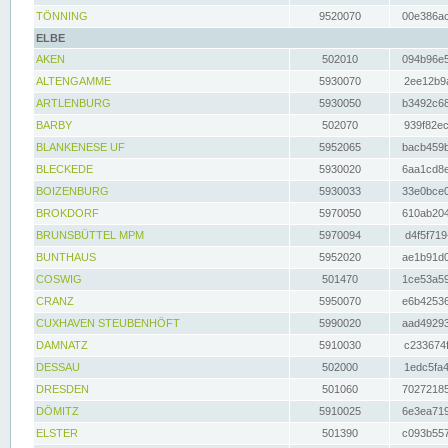
TÖNNING
9520070
00e386ac
ELBE
AKEN
502010
094b96e5
ALTENGAMME
5930070
2ee12b9a
ARTLENBURG
5930050
b3492c68
BARBY
502070
939f82ec
BLANKENESE UF
5952065
bacb459b
BLECKEDE
5930020
6aa1cd8e
BOIZENBURG
5930033
33e0bce0
BROKDORF
5970050
610ab204
BRUNSBÜTTEL MPM
5970094
d4f5f719
BUNTHAUS
5952020
ae1b91d0
COSWIG
501470
1ce53a59
CRANZ
5950070
e6b42536
CUXHAVEN STEUBENHÖFT
5990020
aad49293
DAMNATZ
5910030
c233674f
DESSAU
502000
1edc5fa4
DRESDEN
501060
70272185
DÖMITZ
5910025
6e3ea719
ELSTER
501390
c093b557