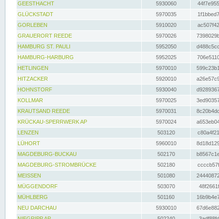
GEESTHACHT
5930060
44f7e955
GLÜCKSTADT
5970035
1f1bbed7
GORLEBEN
5910020
ac507f42
GRAUERORT REEDE
5970026
7398029b
HAMBURG ST. PAULI
5952050
d488c5cc
HAMBURG-HARBURG
5952025
706e5110
HETLINGEN
5970010
599c23b1
HITZACKER
5920010
a26e57c9
HOHNSTORF
5930040
d9289367
KOLLMAR
5970025
3ed90357
KRAUTSAND REEDE
5970031
8c20b4dc
KRÜCKAU-SPERRWERK AP
5970024
a653eb04
LENZEN
503120
c80a4f21
LÜHORT
5960010
8d18d129
MAGDEBURG-BUCKAU
502170
b8567c1e
MAGDEBURG-STROMBRÜCKE
502180
ccccb57f
MEISSEN
501080
24440872
MÜGGENDORF
503070
48f2661f
MÜHLBERG
501160
16b9b4e7
NEU DARCHAU
5930010
67d6e882
NIEGRIPP AP
502240
3adf88fd