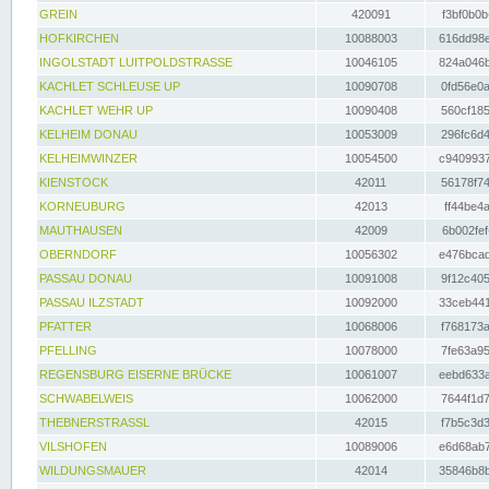
GREIN
420091
f3bf0b0b
HOFKIRCHEN
10088003
616dd98e
INGOLSTADT LUITPOLDSTRASSE
10046105
824a046b
KACHLET SCHLEUSE UP
10090708
0fd56e0a
KACHLET WEHR UP
10090408
560cf185
KELHEIM DONAU
10053009
296fc6d4
KELHEIMWINZER
10054500
c9409937
KIENSTOCK
42011
56178f74
KORNEUBURG
42013
ff44be4a
MAUTHAUSEN
42009
6b002fef
OBERNDORF
10056302
e476bcad
PASSAU DONAU
10091008
9f12c405
PASSAU ILZSTADT
10092000
33ceb441
PFATTER
10068006
f768173a
PFELLING
10078000
7fe63a95
REGENSBURG EISERNE BRÜCKE
10061007
eebd633a
SCHWABELWEIS
10062000
7644f1d7
THEBNERSTRASSL
42015
f7b5c3d3
VILSHOFEN
10089006
e6d68ab7
WILDUNGSMAUER
42014
35846b8b