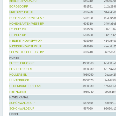
BERLIN-SPANDAU UP
580310
2c68509c
BORGSDORF
581591
1b2e2996
FRIEDRICHSTHAL
603420
314945d6
HOHENSAATEN WEST AP
603400
99309d3e
HOHENSAATEN WEST BP
603310
3404a6e5
LEHNITZ OP
581580
c8a1cf0a
LEHNITZ UP
581590
5bb1f56d
NIEDERFINOW SHW OP
692080
414dd4ee
NIEDERFINOW SHW UP
692090
4eec6b25
SCHWEDT SCHLEUSE BP
603410
4ee515f9
HUNTE
BUTTELERHÖRNE
4960060
b3d88ca6
ELSFLETH OHRT
4960080
531da758
HOLLERSIEL
4960050
2eacef2f
HUNTEBRÜCK
4960070
2e1d458b
OLDENBURG-DRIELAKE
4960030
1b51e55e
REITHÖRNE
4960040
c9df61c4
HAVELKANAL
SCHÖNWALDE OP
587050
d8ef9f21
SCHÖNWALDE UP
587060
b6650b13
IJSSEL