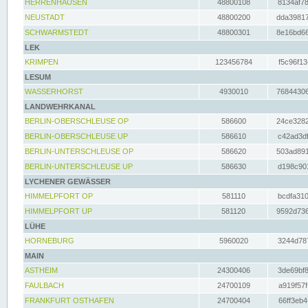
HERRENHAUSEN
48800108
8134af78
NEUSTADT
48800200
dda39817
SCHWARMSTEDT
48800301
8e16bd66
LEK
KRIMPEN
123456784
f5c96f13
LESUM
WASSERHORST
4930010
76844306
LANDWEHRKANAL
BERLIN-OBERSCHLEUSE OP
586600
24ce3282
BERLIN-OBERSCHLEUSE UP
586610
c42ad3df
BERLIN-UNTERSCHLEUSE OP
586620
503ad891
BERLIN-UNTERSCHLEUSE UP
586630
d198c901
LYCHENER GEWÄSSER
HIMMELPFORT OP
581110
bcdfa310
HIMMELPFORT UP
581120
9592d736
LÜHE
HORNEBURG
5960020
3244d787
MAIN
ASTHEIM
24300406
3de69bf8
FAULBACH
24700109
a919f57f
FRANKFURT OSTHAFEN
24700404
66ff3eb4