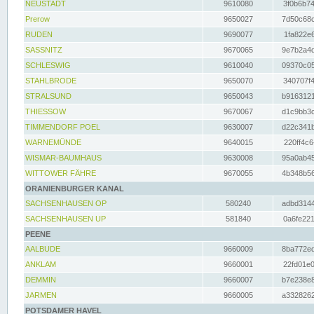
NEUSTADT
9610080
3f0b6b74
Prerow
9650027
7d50c68c
RUDEN
9690077
1fa822e6
SASSNITZ
9670065
9e7b2a4d
SCHLESWIG
9610040
09370c05
STAHLBRODE
9650070
340707f4
STRALSUND
9650043
b9163121
THIESSOW
9670067
d1c9bb3c
TIMMENDORF POEL
9630007
d22c341b
WARNEMÜNDE
9640015
220ff4c6
WISMAR-BAUMHAUS
9630008
95a0ab45
WITTOWER FÄHRE
9670055
4b348b56
ORANIENBURGER KANAL
SACHSENHAUSEN OP
580240
adbd3144
SACHSENHAUSEN UP
581840
0a6fe221
PEENE
AALBUDE
9660009
8ba772ed
ANKLAM
9660001
22fd01e0
DEMMIN
9660007
b7e238e8
JARMEN
9660005
a3328262
POTSDAMER HAVEL