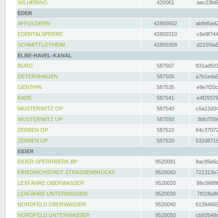
WILHERING
420061
aec23fd6
EDER
AFFOLDERN
42800502
ab9d5a42
EDERTALSPERRE
42800310
c6e9f744
SCHMITTLOTHEIM
42800309
d2155fa6
ELBE-HAVEL-KANAL
BURG
587507
831ad501
DETERSHAGEN
587505
a7b1eda9
GENTHIN
587535
e9e7f20c
KADE
587541
e4f29379
WUSTERWITZ OP
587540
c6a12d34
WUSTERWITZ UP
587550
3bfcf759
ZERBEN OP
587510
64c37072
ZERBEN UP
587520
532d8718
EIDER
EIDER-SPERRWERK BP
9520081
8ac85e6c
FRIEDRICHSTADT STRASSENBRÜCKE
9520060
721313e7
LEXFÄHRE OBERWASSER
9520020
86c5688f
LEXFÄHRE UNTERWASSER
9520030
7f01fbd8
NORDFELD OBERWASSER
9520040
61394669
NORDFELD UNTERWASSER
9520050
cb93548e