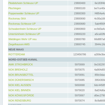
Pleidelsheim Schleuse UP
23800400
6e183f4b
Plochingen
23800100
be7ce40e
Poppenweiler Schleuse UP
23800300
f4854a4c
Rockenau SKA
23800690
4c00a166
Rockenau Schleuse UP
23800680
5ab4f00f
Schwabenheim Schleuse UP
23800800
ec9d3a4d
Untertürkheim Schleuse UP
23800220
a5ca02fb
Wieblingen Wehr UP neu
23800780
66d887a6
Ziegelhausen AMS
23800745
3944c1fd
NEUE MAAS
ROTTERDAM
123456786
a269e3be
NORD-OSTSEE-KANAL
AWK STROHBRÜCK
5970069
0e192297
NOK BREIHOLZ
5970075
4a904d59
NOK BRUNSBÜTTEL
5970091
85fc0dac
NOK DÜKERSWISCH
5970085
3954300d
NOK KIEL AUSSEN
5650068
6dc44585
NOK KIEL BINNEN
5979020
8af24d6a
NOK KÖNIGSFÖRDE
5970067
d0ec2790
NOK RENDSBURG
5970074
8c8afb56