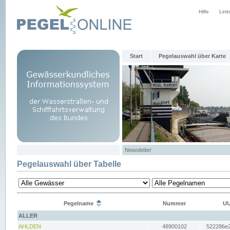
Hilfe
Link
Start
Pegelauswahl über Karte
Newsletter
Pegelauswahl über Tabelle
Pegelname
Nummer
UU
ALLER
AHLDEN
48900102
522286e2