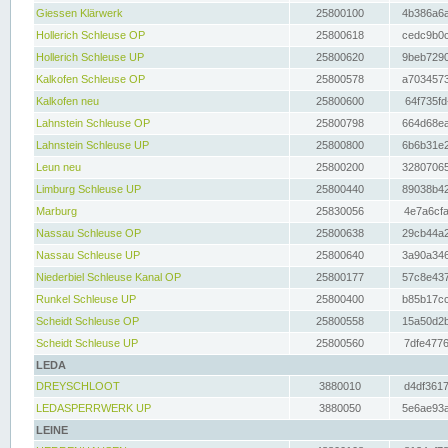
Giessen Klärwerk
25800100
4b386a6a
Hollerich Schleuse OP
25800618
cedc9b0c
Hollerich Schleuse UP
25800620
9beb7290
Kalkofen Schleuse OP
25800578
a7034573
Kalkofen neu
25800600
64f735fd
Lahnstein Schleuse OP
25800798
664d68ea
Lahnstein Schleuse UP
25800800
6b6b31e2
Leun neu
25800200
32807065
Limburg Schleuse UP
25800440
89038b42
Marburg
25830056
4e7a6cfa
Nassau Schleuse OP
25800638
29cb44a2
Nassau Schleuse UP
25800640
3a90a346
Niederbiel Schleuse Kanal OP
25800177
57c8e437
Runkel Schleuse UP
25800400
b85b17cc
Scheidt Schleuse OP
25800558
15a50d2b
Scheidt Schleuse UP
25800560
7dfe4776
LEDA
DREYSCHLOOT
3880010
d4df3617
LEDASPERRWERK UP
3880050
5e6ae93a
LEINE