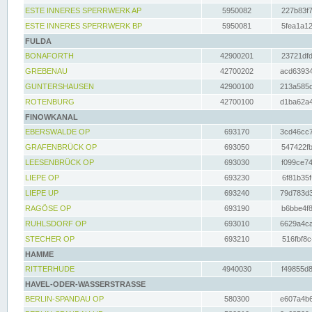
ESTE INNERES SPERRWERK AP
5950082
227b83f7
ESTE INNERES SPERRWERK BP
5950081
5fea1a12
FULDA
BONAFORTH
42900201
23721dfd
GREBENAU
42700202
acd63934
GUNTERSHAUSEN
42900100
213a585d
ROTENBURG
42700100
d1ba62a4
FINOWKANAL
EBERSWALDE OP
693170
3cd46cc7
GRAFENBRÜCK OP
693050
547422fb
LEESENBRÜCK OP
693030
f099ce74
LIEPE OP
693230
6f81b35f
LIEPE UP
693240
79d783d3
RAGÖSE OP
693190
b6bbe4f8
RUHLSDORF OP
693010
6629a4ca
STECHER OP
693210
516fbf8c
HAMME
RITTERHUDE
4940030
f49855d8
HAVEL-ODER-WASSERSTRASSE
BERLIN-SPANDAU OP
580300
e607a4b6