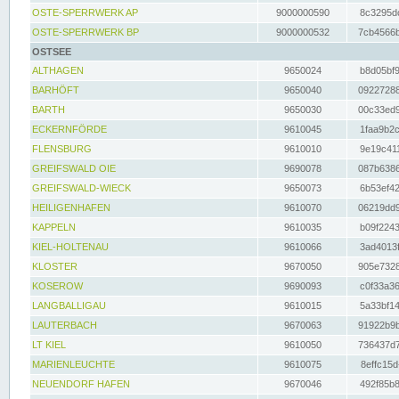
OSTE-SPERRWERK AP
9000000590
8c3295dc
OSTE-SPERRWERK BP
9000000532
7cb4566b
OSTSEE
ALTHAGEN
9650024
b8d05bf9
BARHÖFT
9650040
09227288
BARTH
9650030
00c33ed9
ECKERNFÖRDE
9610045
1faa9b2c
FLENSBURG
9610010
9e19c411
GREIFSWALD OIE
9690078
087b6386
GREIFSWALD-WIECK
9650073
6b53ef42
HEILIGENHAFEN
9610070
06219dd9
KAPPELN
9610035
b09f2243
KIEL-HOLTENAU
9610066
3ad4013f
KLOSTER
9670050
905e7328
KOSEROW
9690093
c0f33a36
LANGBALLIGAU
9610015
5a33bf14
LAUTERBACH
9670063
91922b9b
LT KIEL
9610050
736437d7
MARIENLEUCHTE
9610075
8effc15d
NEUENDORF HAFEN
9670046
492f85b8