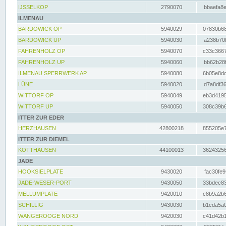
IJSSELKOP
2790070
bbaefa8e
ILMENAU
BARDOWICK OP
5940029
07830b68
BARDOWICK UP
5940030
a238b70f
FAHRENHOLZ OP
5940070
c33c3667
FAHRENHOLZ UP
5940060
bb62b28f
ILMENAU SPERRWERK AP
5940080
6b05e8dc
LÜNE
5940020
d7a8df36
WITTORF OP
5940049
eb3d4195
WITTORF UP
5940050
308c39b6
ITTER ZUR EDER
HERZHAUSEN
42800218
855205e7
ITTER ZUR DIEMEL
KOTTHAUSEN
44100013
36243256
JADE
HOOKSIELPLATE
9430020
fac30fe9
JADE-WESER-PORT
9430050
33bdec83
MELLUMPLATE
9420010
c8b9a2b6
SCHILLIG
9430030
b1cda5a0
WANGEROOGE NORD
9420030
c41d42b1