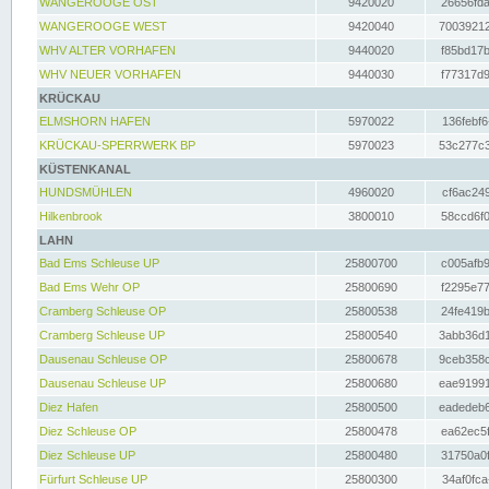
WANGEROOGE OST
9420020
26656fda
WANGEROOGE WEST
9420040
70039212
WHV ALTER VORHAFEN
9440020
f85bd17b
WHV NEUER VORHAFEN
9440030
f77317d9
KRÜCKAU
ELMSHORN HAFEN
5970022
136febf6
KRÜCKAU-SPERRWERK BP
5970023
53c277c3
KÜSTENKANAL
HUNDSMÜHLEN
4960020
cf6ac249
Hilkenbrook
3800010
58ccd6f0
LAHN
Bad Ems Schleuse UP
25800700
c005afb9
Bad Ems Wehr OP
25800690
f2295e77
Cramberg Schleuse OP
25800538
24fe419b
Cramberg Schleuse UP
25800540
3abb36d1
Dausenau Schleuse OP
25800678
9ceb358c
Dausenau Schleuse UP
25800680
eae91991
Diez Hafen
25800500
eadedeb6
Diez Schleuse OP
25800478
ea62ec5f
Diez Schleuse UP
25800480
31750a0f
Fürfurt Schleuse UP
25800300
34af0fca