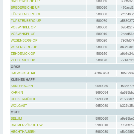
BREDEREICHE OP
580080
308f5979
BREDEREICHE UP
580090
470acd2a
FÜRSTENBERG OP
580060
2c95f83d
FÜRSTENBERG UP
580070
a5830277
VOßWINKEL OP
580000
09b422f7
VOßWINKEL UP
580010
2bcef51a
WESENBERG OP
580020
7909d3f7
WESENBERG UP
580030
da3b5de9
ZEHDENICK OP
580160
a9b8e24c
ZEHDENICK UP
580170
721d7dbf
ORKE
DALWIGKSTHAL
42840453
f0f78cc4
KLEINES HAFF
KARLSHAGEN
9690085
f53bb77f
KARNIN
9690084
da893bbd
UECKERMÜNDE
9690088
c1588dcc
WOLGAST
9650080
b327e35c
OSTE
BELUM
5980060
a9e93be0
BREMERVÖRDE UW
5980010
cf8a3ea2
HECHTHAUSEN
5980030
e5e02890