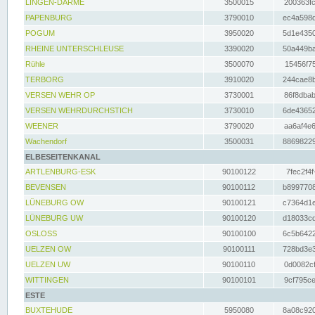
LINGEN-DARME
3500015
200363fc
PAPENBURG
3790010
ec4a598d
POGUM
3950020
5d1e4350
RHEINE UNTERSCHLEUSE
3390020
50a449ba
Rühle
3500070
15456f75
TERBORG
3910020
244cae8b
VERSEN WEHR OP
3730001
86f8dbab
VERSEN WEHRDURCHSTICH
3730010
6de43652
WEENER
3790020
aa6af4e6
Wachendorf
3500031
88698229
ELBESEITENKANAL
ARTLENBURG-ESK
90100122
7fec2f4f
BEVENSEN
90100112
b8997708
LÜNEBURG OW
90100121
c7364d1e
LÜNEBURG UW
90100120
d18033cd
OSLOSS
90100100
6c5b6422
UELZEN OW
90100111
728bd3e3
UELZEN UW
90100110
0d0082cf
WITTINGEN
90100101
9cf795ce
ESTE
BUXTEHUDE
5950080
8a08c920