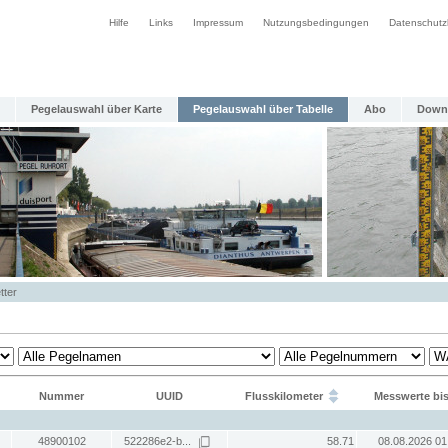
Hilfe
Links
Impressum
Nutzungsbedingungen
Datenschutz
Pegelauswahl über Karte
Pegelauswahl über Tabelle
Abo
Down
tter
Nummer
UUID
Flusskilometer
Messwerte bi
48900102
522286e2-b...
58.71
08.08.2026 01