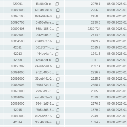
420091
f3bf0b0b-e...
2079.1
08.08.2026 01
10088003
616dd98e-8...
2256.9
08.08.2026 01
10046105
824a046b-9...
2458.3
08.08.2026 01
10090708
0fd56e0a-e...
2230.3
08.08.2026 01
10090408
560cf185-0...
2230.724
08.08.2026 01
10053009
296fc6d4-3...
2414.8
08.08.2026 01
10054500
c9409937-b...
2409.7
08.08.2026 01
42011
56178f74-b...
2015.2
08.08.2026 01
42013
ff44be4a-f...
1941.5
08.08.2026 01
42009
6b002fef-8...
2111.0
08.08.2026 01
10056302
e476bcad-b...
2397.4
08.08.2026 01
10091008
9f12c405-3...
2226.7
08.08.2026 01
10092000
33ceb441-2...
2225.2
08.08.2026 01
10068006
f768173a-7...
2350.7
08.08.2026 01
10078000
7fe63a95-8...
2305.5
08.08.2026 01
10061007
eebd633a-3...
2379.3
08.08.2026 01
10062000
7644f1d7-3...
2376.5
08.08.2026 01
42015
f7b5c3d3-3...
1879.2
08.08.2026 01
10089006
e6d68ab7-5...
2249.5
08.08.2026 01
42014
35846b8b-e...
1894.7
08.08.2026 01