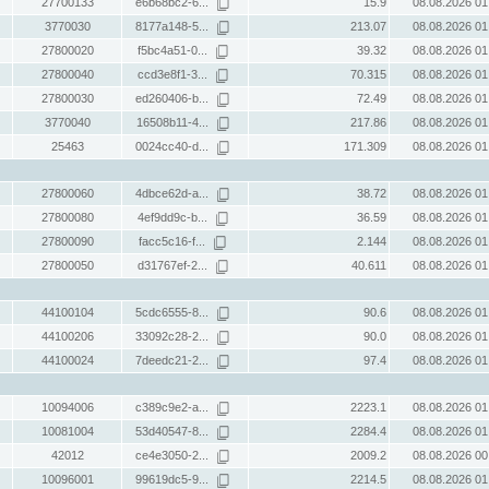
27700133
e6b68bc2-6...
15.9
08.08.2026 01
3770030
8177a148-5...
213.07
08.08.2026 01
27800020
f5bc4a51-0...
39.32
08.08.2026 01
27800040
ccd3e8f1-3...
70.315
08.08.2026 01
27800030
ed260406-b...
72.49
08.08.2026 01
3770040
16508b11-4...
217.86
08.08.2026 01
25463
0024cc40-d...
171.309
08.08.2026 01
27800060
4dbce62d-a...
38.72
08.08.2026 01
27800080
4ef9dd9c-b...
36.59
08.08.2026 01
27800090
facc5c16-f...
2.144
08.08.2026 01
27800050
d31767ef-2...
40.611
08.08.2026 01
44100104
5cdc6555-8...
90.6
08.08.2026 01
44100206
33092c28-2...
90.0
08.08.2026 01
44100024
7deedc21-2...
97.4
08.08.2026 01
10094006
c389c9e2-a...
2223.1
08.08.2026 01
10081004
53d40547-8...
2284.4
08.08.2026 01
42012
ce4e3050-2...
2009.2
08.08.2026 00
10096001
99619dc5-9...
2214.5
08.08.2026 01