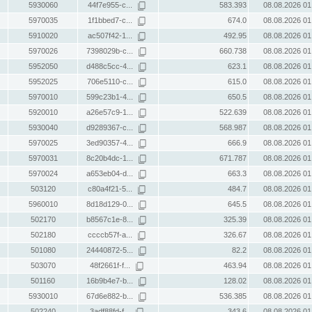
5930060
44f7e955-c...
583.393
08.08.2026 01
5970035
1f1bbed7-c...
674.0
08.08.2026 01
5910020
ac507f42-1...
492.95
08.08.2026 01
5970026
7398029b-c...
660.738
08.08.2026 01
5952050
d488c5cc-4...
623.1
08.08.2026 01
5952025
706e5110-c...
615.0
08.08.2026 01
5970010
599c23b1-4...
650.5
08.08.2026 01
5920010
a26e57c9-1...
522.639
08.08.2026 01
5930040
d9289367-c...
568.987
08.08.2026 01
5970025
3ed90357-4...
666.9
08.08.2026 01
5970031
8c20b4dc-1...
671.787
08.08.2026 01
5970024
a653eb04-d...
663.3
08.08.2026 01
503120
c80a4f21-5...
484.7
08.08.2026 01
5960010
8d18d129-0...
645.5
08.08.2026 01
502170
b8567c1e-8...
325.39
08.08.2026 01
502180
ccccb57f-a...
326.67
08.08.2026 01
501080
24440872-5...
82.2
08.08.2026 01
503070
48f2661f-f...
463.94
08.08.2026 01
501160
16b9b4e7-b...
128.02
08.08.2026 01
5930010
67d6e882-b...
536.385
08.08.2026 01
502240
3adf88fd-f...
343.6
08.08.2026 01