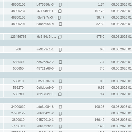
48300105
b475386c-3...
1.74
08.08.2026 01
48900237
47174d8f-1...
107.75
08.08.2026 01
48700103
8b4f9f7c-3...
38.47
08.08.2026 01
48900204
5aaed954-d...
82.32
08.08.2026 01
123456785
6c6f84c2-b...
975.0
08.08.2026 01
906
aa9179c1-1...
0.0
08.08.2026 01
586640
ee52ce62-2...
7.4
08.08.2026 01
586650
45721a68-5...
7.5
08.08.2026 01
586810
6b595707-8...
0.3
08.08.2026 01
586270
0e0dbcc9-0...
9.56
08.08.2026 01
586280
c9a6c3bf-0...
9.4
08.08.2026 01
34000010
ade3a084-8...
108.26
08.08.2026 01
27700122
7bbdb421-2...
08.08.2026 01
3690010
04572010-1...
166.42
08.08.2026 01
27700111
70bee932-1...
14.3
08.08.2026 01