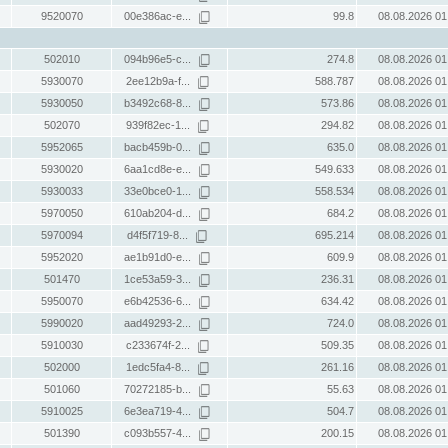
9520070
00e386ac-e...
99.8
08.08.2026 01
502010
094b96e5-c...
274.8
08.08.2026 01
5930070
2ee12b9a-f...
588.787
08.08.2026 01
5930050
b3492c68-8...
573.86
08.08.2026 01
502070
939f82ec-1...
294.82
08.08.2026 01
5952065
bacb459b-0...
635.0
08.08.2026 01
5930020
6aa1cd8e-e...
549.633
08.08.2026 01
5930033
33e0bce0-1...
558.534
08.08.2026 01
5970050
610ab204-d...
684.2
08.08.2026 01
5970094
d4f5f719-8...
695.214
08.08.2026 01
5952020
ae1b91d0-e...
609.9
08.08.2026 01
501470
1ce53a59-3...
236.31
08.08.2026 01
5950070
e6b42536-6...
634.42
08.08.2026 01
5990020
aad49293-2...
724.0
08.08.2026 01
5910030
c233674f-2...
509.35
08.08.2026 01
502000
1edc5fa4-8...
261.16
08.08.2026 01
501060
70272185-b...
55.63
08.08.2026 01
5910025
6e3ea719-4...
504.7
08.08.2026 01
501390
c093b557-4...
200.15
08.08.2026 01