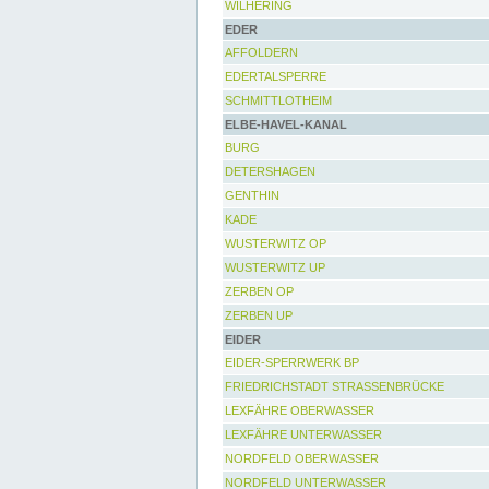
WILHERING
EDER
AFFOLDERN
EDERTALSPERRE
SCHMITTLOTHEIM
ELBE-HAVEL-KANAL
BURG
DETERSHAGEN
GENTHIN
KADE
WUSTERWITZ OP
WUSTERWITZ UP
ZERBEN OP
ZERBEN UP
EIDER
EIDER-SPERRWERK BP
FRIEDRICHSTADT STRASSENBRÜCKE
LEXFÄHRE OBERWASSER
LEXFÄHRE UNTERWASSER
NORDFELD OBERWASSER
NORDFELD UNTERWASSER