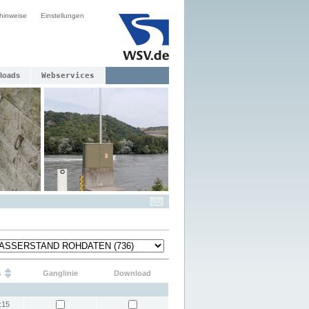
hinweise
Einstellungen
loads
Webservices
s
Ganglinie
Download
:15