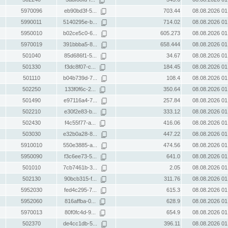
5970096
eb90bd3f-5...
703.44
08.08.2026 01
5990011
5140295e-b...
714.02
08.08.2026 01
5950010
b02ce5c0-6...
605.273
08.08.2026 01
5970019
391bbba5-8...
658.444
08.08.2026 01
501040
85d686f1-5...
34.67
08.08.2026 01
501330
f3dc8f07-c...
184.45
08.08.2026 01
501110
b04b739d-7...
108.4
08.08.2026 01
502250
133f0f6c-2...
350.64
08.08.2026 01
501490
e97116a4-7...
257.84
08.08.2026 01
502210
e30f2e83-b...
333.12
08.08.2026 01
502430
f4c55f77-a...
416.06
08.08.2026 01
503030
e32b0a28-8...
447.22
08.08.2026 01
5910010
550e3885-a...
474.56
08.08.2026 01
5950090
f3c6ee73-5...
641.0
08.08.2026 01
501010
7cb7461b-3...
2.05
08.08.2026 01
502130
90bcb315-f...
311.76
08.08.2026 01
5952030
fed4c295-7...
615.3
08.08.2026 01
5952060
816affba-0...
628.9
08.08.2026 01
5970013
80f0fc4d-9...
654.9
08.08.2026 01
502370
de4cc1db-5...
396.11
08.08.2026 01