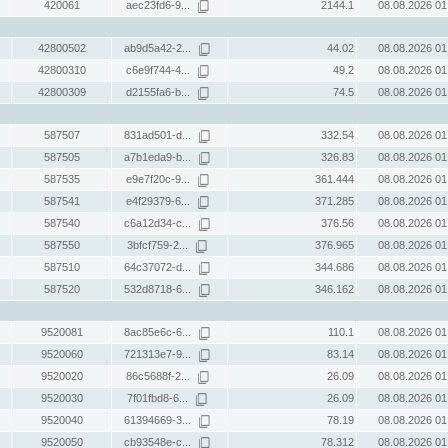
420061
aec23fd6-9...
2144.1
08.08.2026 01
42800502
ab9d5a42-2...
44.02
08.08.2026 01
42800310
c6e9f744-4...
49.2
08.08.2026 01
42800309
d2155fa6-b...
74.5
08.08.2026 01
587507
831ad501-d...
332.54
08.08.2026 01
587505
a7b1eda9-b...
326.83
08.08.2026 01
587535
e9e7f20c-9...
361.444
08.08.2026 01
587541
e4f29379-6...
371.285
08.08.2026 01
587540
c6a12d34-c...
376.56
08.08.2026 01
587550
3bfcf759-2...
376.965
08.08.2026 01
587510
64c37072-d...
344.686
08.08.2026 01
587520
532d8718-6...
346.162
08.08.2026 01
9520081
8ac85e6c-6...
110.1
08.08.2026 01
9520060
721313e7-9...
83.14
08.08.2026 01
9520020
86c5688f-2...
26.09
08.08.2026 01
9520030
7f01fbd8-6...
26.09
08.08.2026 01
9520040
61394669-3...
78.19
08.08.2026 01
9520050
cb93548e-c...
78.312
08.08.2026 01