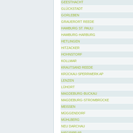
GEESTHACHT
GLÜCKSTADT
GORLEBEN
GRAUERORT REEDE
HAMBURG ST. PAULI
HAMBURG-HARBURG
HETLINGEN
HITZACKER
HOHNSTORF
KOLLMAR
KRAUTSAND REEDE
KRÜCKAU-SPERRWERK AP
LENZEN
LÜHORT
MAGDEBURG-BUCKAU
MAGDEBURG-STROMBRÜCKE
MEISSEN
MÜGGENDORF
MÜHLBERG
NEU DARCHAU
NIEGRIPP AP