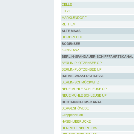
CELLE
EITZE
MARKLENDORF
RETHEM
ALTE MAAS
DORDRECHT
BODENSEE
KONSTANZ
BERLIN-SPANDAUER-SCHIFFFAHRTSKANAL
BERLIN-PLÖTZENSEE OP
BERLIN-PLÖTZENSEE UP
DAHME-WASSERSTRASSE
BERLIN-SCHMÖCKWITZ
NEUE MÜHLE SCHLEUSE OP
NEUE MÜHLE SCHLEUSE UP
DORTMUND-EMS-KANAL
BERGESHÖVEDE
Groppenbruch
HASEHUBBRÜCKE
HENRICHENBURG OW