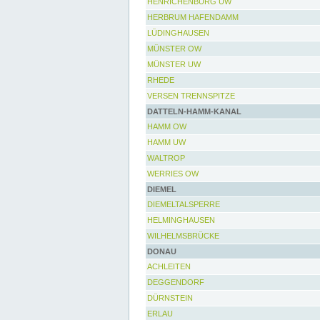
HENRICHENBURG UW
HERBRUM HAFENDAMM
LÜDINGHAUSEN
MÜNSTER OW
MÜNSTER UW
RHEDE
VERSEN TRENNSPITZE
DATTELN-HAMM-KANAL
HAMM OW
HAMM UW
WALTROP
WERRIES OW
DIEMEL
DIEMELTALSPERRE
HELMINGHAUSEN
WILHELMSBRÜCKE
DONAU
ACHLEITEN
DEGGENDORF
DÜRNSTEIN
ERLAU