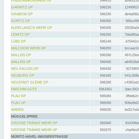
FINDENWIRUNSHIER OP
596410
a5902c55
GARWITZ UP
596230
12499527
GRABOW OP
596330
db4a69b2
GÜRITZ OP
596350
956ce5ff
KLEIN LAASCH WEHR OP
596300
25530a3e
LEWITZ OP
596250
7bbd90ad
LÜBZ OP
596140
d75442cf
MALCHOW WEHR OP
596200
bccaacb3
MALLISS OP
596390
497c29ee
MALLISS UP
596400
a64918a6
NEU KALLISS OP
596430
30739ff3
NEUBURG OP
596160
541c508a
NEUSTADT GLEWE OP
596280
c4381eb3
PARCHIM GÜTE
5961801
3dec3921
PLAU OP
596080
3ffddb2c
PLAU UP
596090
506e6b03
WAREN
596030
bd317edd
MÜGGELSPREE
GROSSE TRÄNKE WEHR OP
582660
81630fdd
GROSSE TRÄNKE WEHR UP
582670
cfad4ee5
MÜRITZ-HAVEL-WASSERSTRASSE