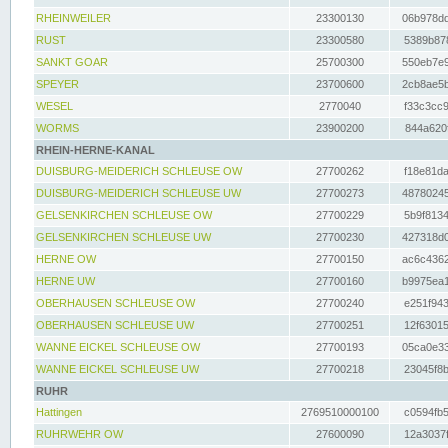
RHEINWEILER
23300130
06b978dd
RUST
23300580
5389b878
SANKT GOAR
25700300
550eb7e9
SPEYER
23700600
2cb8ae5b
WESEL
2770040
f33c3cc9
WORMS
23900200
844a620f
RHEIN-HERNE-KANAL
DUISBURG-MEIDERICH SCHLEUSE OW
27700262
f18e81da
DUISBURG-MEIDERICH SCHLEUSE UW
27700273
48780245
GELSENKIRCHEN SCHLEUSE OW
27700229
5b9f8134
GELSENKIRCHEN SCHLEUSE UW
27700230
427318d0
HERNE OW
27700150
ac6c4362
HERNE UW
27700160
b9975ea1
OBERHAUSEN SCHLEUSE OW
27700240
e251f943
OBERHAUSEN SCHLEUSE UW
27700251
12f63015
WANNE EICKEL SCHLEUSE OW
27700193
05ca0e33
WANNE EICKEL SCHLEUSE UW
27700218
23045f8b
RUHR
Hattingen
2769510000100
c0594fb5
RUHRWEHR OW
27600090
12a3037f