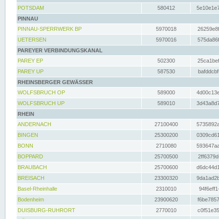
POTSDAM
580412
5e10e1e7
PINNAU
PINNAU-SPERRWERK BP
5970018
26259e8f
UETERSEN
5970016
575da86f
PAREYER VERBINDUNGSKANAL
PAREY EP
502300
25ca1bef
PAREY UP
587530
bafddcbf
RHEINSBERGER GEWÄSSER
WOLFSBRUCH OP
589000
4d00c13e
WOLFSBRUCH UP
589010
3d43a8d7
RHEIN
ANDERNACH
27100400
5735892a
BINGEN
25300200
0309cd61
BONN
2710080
593647aa
BOPPARD
25700500
2ff6379d
BRAUBACH
25700600
d6dc44d1
BREISACH
23300320
9da1ad2b
Basel-Rheinhalle
2310010
94f6eff1
Bodenheim
23900620
f6be7857
DUISBURG-RUHRORT
2770010
c0f51e35