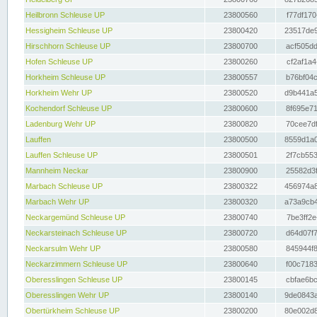
Heilbronn Schleuse UP
23800560
f77df170
Hessigheim Schleuse UP
23800420
23517de9
Hirschhorn Schleuse UP
23800700
acf505dd
Hofen Schleuse UP
23800260
cf2af1a4
Horkheim Schleuse UP
23800557
b76bf04c
Horkheim Wehr UP
23800520
d9b441a5
Kochendorf Schleuse UP
23800600
8f695e71
Ladenburg Wehr UP
23800820
70cee7df
Lauffen
23800500
8559d1a0
Lauffen Schleuse UP
23800501
2f7cb553
Mannheim Neckar
23800900
25582d3f
Marbach Schleuse UP
23800322
456974a8
Marbach Wehr UP
23800320
a73a9cb4
Neckargemünd Schleuse UP
23800740
7be3ff2e
Neckarsteinach Schleuse UP
23800720
d64d07f7
Neckarsulm Wehr UP
23800580
845944f8
Neckarzimmern Schleuse UP
23800640
f00c7183
Oberesslingen Schleuse UP
23800145
cbfae6bc
Oberesslingen Wehr UP
23800140
9de0843a
Obertürkheim Schleuse UP
23800200
80e002d8