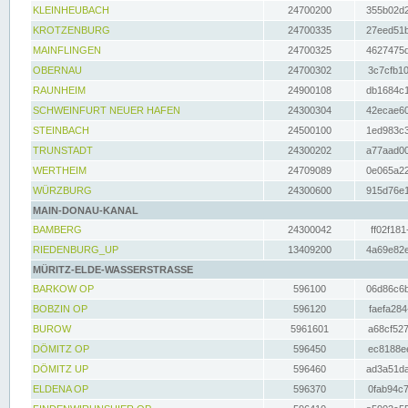
KLEINHEUBACH
24700200
355b02d2
KROTZENBURG
24700335
27eed51b
MAINFLINGEN
24700325
4627475d
OBERNAU
24700302
3c7cfb10
RAUNHEIM
24900108
db1684c1
SCHWEINFURT NEUER HAFEN
24300304
42ecae60
STEINBACH
24500100
1ed983c3
TRUNSTADT
24300202
a77aad00
WERTHEIM
24709089
0e065a22
WÜRZBURG
24300600
915d76e1
MAIN-DONAU-KANAL
BAMBERG
24300042
ff02f181
RIEDENBURG_UP
13409200
4a69e82e
MÜRITZ-ELDE-WASSERSTRASSE
BARKOW OP
596100
06d86c6b
BOBZIN OP
596120
faefa284
BUROW
5961601
a68cf527
DÖMITZ OP
596450
ec8188ee
DÖMITZ UP
596460
ad3a51da
ELDENA OP
596370
0fab94c7