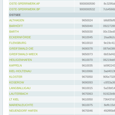
OSTE-SPERRWERK AP
9000000590
8c3295dc
OSTE-SPERRWERK BP
9000000532
7cb4566b
OSTSEE
ALTHAGEN
9650024
b8d05bf9
BARHÖFT
9650040
09227288
BARTH
9650030
00c33ed9
ECKERNFÖRDE
9610045
1faa9b2c
FLENSBURG
9610010
9e19c411
GREIFSWALD OIE
9690078
087b6386
GREIFSWALD-WIECK
9650073
6b53ef42
HEILIGENHAFEN
9610070
06219dd9
KAPPELN
9610035
b09f2243
KIEL-HOLTENAU
9610066
3ad4013f
KLOSTER
9670050
905e7328
KOSEROW
9690093
c0f33a36
LANGBALLIGAU
9610015
5a33bf14
LAUTERBACH
9670063
91922b9b
LT KIEL
9610050
736437d7
MARIENLEUCHTE
9610075
8effc15d
NEUENDORF HAFEN
9670046
492f85b8