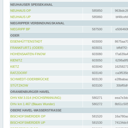
NEUHAUSER SPEISEKANAL
NEUHAUS OP
585850
963bdc26
NEUHAUS UP
585860
bf48cefd
NIEGRIPPER VERBINDUNGSKANAL
NIEGRIPP BP
587500
e506460f
ODER
EISENHÜTTENSTADT
603000
8675aa70
FRANKFURT1 (ODER)
603031
bffdf7f2
HOHENSAATEN-FINOW
603080
f7a639a4
KIENITZ
603050
6298a8f9
KIETZ
603040
16258271
RATZDORF
603140
ca3f535b
SCHWEDT-ODERBRÜCKE
603130
e28babaa
STÜTZKOW
603100
30bff0df
ORANIENBURGER HAVEL
OHV KM 3.014 (HOCHSPANNUNG)
580271
eea7e3dc
OHv km 1.467 (Blaues Wunder)
580272
8b51c505
OBERE HAVEL-WASSERSTRASSE
BISCHOFSWERDER OP
581520
16a780aa
BISCHOFSWERDER UP
581530
74134dc6