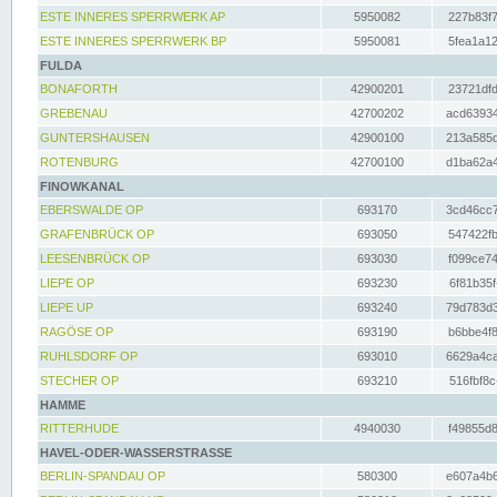
ESTE INNERES SPERRWERK AP
5950082
227b83f7
ESTE INNERES SPERRWERK BP
5950081
5fea1a12
FULDA
BONAFORTH
42900201
23721dfd
GREBENAU
42700202
acd63934
GUNTERSHAUSEN
42900100
213a585d
ROTENBURG
42700100
d1ba62a4
FINOWKANAL
EBERSWALDE OP
693170
3cd46cc7
GRAFENBRÜCK OP
693050
547422fb
LEESENBRÜCK OP
693030
f099ce74
LIEPE OP
693230
6f81b35f
LIEPE UP
693240
79d783d3
RAGÖSE OP
693190
b6bbe4f8
RUHLSDORF OP
693010
6629a4ca
STECHER OP
693210
516fbf8c
HAMME
RITTERHUDE
4940030
f49855d8
HAVEL-ODER-WASSERSTRASSE
BERLIN-SPANDAU OP
580300
e607a4b6