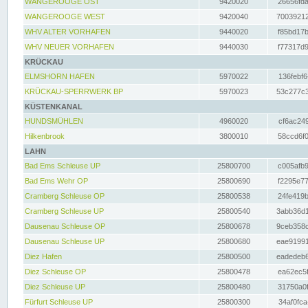
WANGEROOGE OST
9420020
26656fda
WANGEROOGE WEST
9420040
70039212
WHV ALTER VORHAFEN
9440020
f85bd17b
WHV NEUER VORHAFEN
9440030
f77317d9
KRÜCKAU
ELMSHORN HAFEN
5970022
136febf6
KRÜCKAU-SPERRWERK BP
5970023
53c277c3
KÜSTENKANAL
HUNDSMÜHLEN
4960020
cf6ac249
Hilkenbrook
3800010
58ccd6f0
LAHN
Bad Ems Schleuse UP
25800700
c005afb9
Bad Ems Wehr OP
25800690
f2295e77
Cramberg Schleuse OP
25800538
24fe419b
Cramberg Schleuse UP
25800540
3abb36d1
Dausenau Schleuse OP
25800678
9ceb358c
Dausenau Schleuse UP
25800680
eae91991
Diez Hafen
25800500
eadedeb6
Diez Schleuse OP
25800478
ea62ec5f
Diez Schleuse UP
25800480
31750a0f
Fürfurt Schleuse UP
25800300
34af0fca