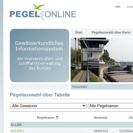
Hilfe
Link
Start
Pegelauswahl über Karte
Newsletter
Pegelauswahl über Tabelle
Pegelname
Nummer
UU
ALLER
AHLDEN
48900102
522286e2