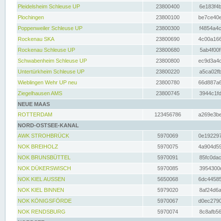
Pleidelsheim Schleuse UP
23800400
6e183f4b
Plochingen
23800100
be7ce40e
Poppenweiler Schleuse UP
23800300
f4854a4c
Rockenau SKA
23800690
4c00a166
Rockenau Schleuse UP
23800680
5ab4f00f
Schwabenheim Schleuse UP
23800800
ec9d3a4d
Untertürkheim Schleuse UP
23800220
a5ca02fb
Wieblingen Wehr UP neu
23800780
66d887a6
Ziegelhausen AMS
23800745
3944c1fd
NEUE MAAS
ROTTERDAM
123456786
a269e3be
NORD-OSTSEE-KANAL
AWK STROHBRÜCK
5970069
0e192297
NOK BREIHOLZ
5970075
4a904d59
NOK BRUNSBÜTTEL
5970091
85fc0dac
NOK DÜKERSWISCH
5970085
3954300d
NOK KIEL AUSSEN
5650068
6dc44585
NOK KIEL BINNEN
5979020
8af24d6a
NOK KÖNIGSFÖRDE
5970067
d0ec2790
NOK RENDSBURG
5970074
8c8afb56