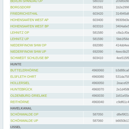
BERLIN-SPANDAU UP
580310
2c68509c
BORGSDORF
581591
1b2e2996
FRIEDRICHSTHAL
603420
314945d6
HOHENSAATEN WEST AP
603400
99309d3e
HOHENSAATEN WEST BP
603310
3404a6e5
LEHNITZ OP
581580
c8a1cf0a
LEHNITZ UP
581590
5bb1f56d
NIEDERFINOW SHW OP
692080
414dd4ee
NIEDERFINOW SHW UP
692090
4eec6b25
SCHWEDT SCHLEUSE BP
603410
4ee515f9
HUNTE
BUTTELERHÖRNE
4960060
b3d88ca6
ELSFLETH OHRT
4960080
531da758
HOLLERSIEL
4960050
2eacef2f
HUNTEBRÜCK
4960070
2e1d458b
OLDENBURG-DRIELAKE
4960030
1b51e55e
REITHÖRNE
4960040
c9df61c4
HAVELKANAL
SCHÖNWALDE OP
587050
d8ef9f21
SCHÖNWALDE UP
587060
b6650b13
IJSSEL