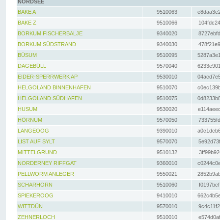
NORDSEE
BAKE A
9510063
e8daa3e2
BAKE Z
9510066
104fdc24
BORKUM FISCHERBALJE
9340020
8727ebfd
BORKUM SÜDSTRAND
9340030
478f21e9
BÜSUM
9510095
5287a3e1
DAGEBÜLL
9570040
6233e901
EIDER-SPERRWERK AP
9530010
04acd7e5
HELGOLAND BINNENHAFEN
9510070
c0ec139b
HELGOLAND SÜDHAFEN
9510075
0d8233b8
HUSUM
9530020
e114aeec
HÖRNUM
9570050
733755fd
LANGEOOG
9390010
a0c1dcb6
LIST AUF SYLT
9570070
5e92d73f
MITTELGRUND
9510132
3ff99b92
NORDERNEY RIFFGAT
9360010
c0244c0e
PELLWORM ANLEGER
9550021
2852b9ab
SCHARHÖRN
9510060
f0197bcf
SPIEKEROOG
9410010
662c4b5e
WITTDÜN
9570010
9c4c11f2
ZEHNERLOCH
9510010
e574d0af