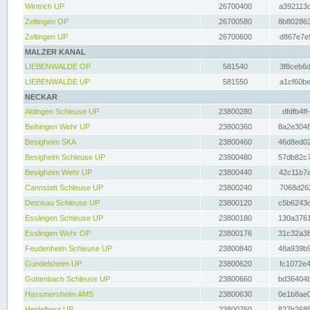
Wintrich UP
26700400
a392113c
Zeltingen OP
26700580
8b802863
Zeltingen UP
26700600
d867e7e9
MALZER KANAL
LIEBENWALDE OP
581540
3f8ceb6d
LIEBENWALDE UP
581550
a1cf60be
NECKAR
Aldingen Schleuse UP
23800280
dfdfb4ff
Beihingen Wehr UP
23800360
8a2e3048
Besigheim SKA
23800460
46d8ed02
Besigheim Schleuse UP
23800480
57db82c7
Besigheim Wehr UP
23800440
42c11b7a
Cannstatt Schleuse UP
23800240
7068d262
Deizisau Schleuse UP
23800120
c5b6243d
Esslingen Schleuse UP
23800180
130a3761
Esslingen Wehr OP
23800176
31c32a38
Feudenheim Schleuse UP
23800840
48a939b9
Gundelsheim UP
23800620
fc1072e4
Guttenbach Schleuse UP
23800660
bd36404b
Hassmersheim AMS
23800630
0e1b8ae0
Heidelberg UP
23800760
827b2685