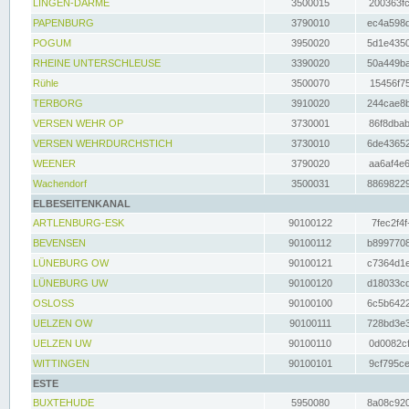
LINGEN-DARME
3500015
200363fc
PAPENBURG
3790010
ec4a598d
POGUM
3950020
5d1e4350
RHEINE UNTERSCHLEUSE
3390020
50a449ba
Rühle
3500070
15456f75
TERBORG
3910020
244cae8b
VERSEN WEHR OP
3730001
86f8dbab
VERSEN WEHRDURCHSTICH
3730010
6de43652
WEENER
3790020
aa6af4e6
Wachendorf
3500031
88698229
ELBESEITENKANAL
ARTLENBURG-ESK
90100122
7fec2f4f
BEVENSEN
90100112
b8997708
LÜNEBURG OW
90100121
c7364d1e
LÜNEBURG UW
90100120
d18033cd
OSLOSS
90100100
6c5b6422
UELZEN OW
90100111
728bd3e3
UELZEN UW
90100110
0d0082cf
WITTINGEN
90100101
9cf795ce
ESTE
BUXTEHUDE
5950080
8a08c920