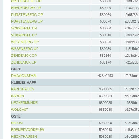
BREDEREICHE OP
580080
308f5979
BREDEREICHE UP
580090
470acd2a
FÜRSTENBERG OP
580060
2c95f83d
FÜRSTENBERG UP
580070
a5830277
VOßWINKEL OP
580000
09b422f7
VOßWINKEL UP
580010
2bcef51a
WESENBERG OP
580020
7909d3f7
WESENBERG UP
580030
da3b5de9
ZEHDENICK OP
580160
a9b8e24c
ZEHDENICK UP
580170
721d7dbf
ORKE
DALWIGKSTHAL
42840453
f0f78cc4
KLEINES HAFF
KARLSHAGEN
9690085
f53bb77f
KARNIN
9690084
da893bbd
UECKERMÜNDE
9690088
c1588dcc
WOLGAST
9650080
b327e35c
OSTE
BELUM
5980060
a9e93be0
BREMERVÖRDE UW
5980010
cf8a3ea2
HECHTHAUSEN
5980030
e5e02890