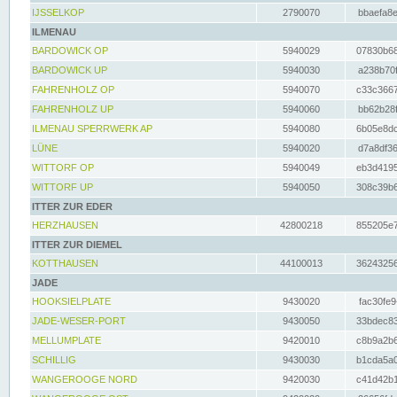
IJSSELKOP
2790070
bbaefa8e
ILMENAU
BARDOWICK OP
5940029
07830b68
BARDOWICK UP
5940030
a238b70f
FAHRENHOLZ OP
5940070
c33c3667
FAHRENHOLZ UP
5940060
bb62b28f
ILMENAU SPERRWERK AP
5940080
6b05e8dc
LÜNE
5940020
d7a8df36
WITTORF OP
5940049
eb3d4195
WITTORF UP
5940050
308c39b6
ITTER ZUR EDER
HERZHAUSEN
42800218
855205e7
ITTER ZUR DIEMEL
KOTTHAUSEN
44100013
36243256
JADE
HOOKSIELPLATE
9430020
fac30fe9
JADE-WESER-PORT
9430050
33bdec83
MELLUMPLATE
9420010
c8b9a2b6
SCHILLIG
9430030
b1cda5a0
WANGEROOGE NORD
9420030
c41d42b1