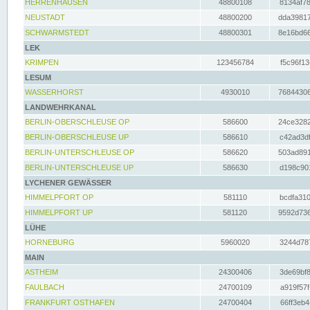
HERRENHAUSEN
48800108
8134af78
NEUSTADT
48800200
dda39817
SCHWARMSTEDT
48800301
8e16bd66
LEK
KRIMPEN
123456784
f5c96f13
LESUM
WASSERHORST
4930010
76844306
LANDWEHRKANAL
BERLIN-OBERSCHLEUSE OP
586600
24ce3282
BERLIN-OBERSCHLEUSE UP
586610
c42ad3df
BERLIN-UNTERSCHLEUSE OP
586620
503ad891
BERLIN-UNTERSCHLEUSE UP
586630
d198c901
LYCHENER GEWÄSSER
HIMMELPFORT OP
581110
bcdfa310
HIMMELPFORT UP
581120
9592d736
LÜHE
HORNEBURG
5960020
3244d787
MAIN
ASTHEIM
24300406
3de69bf8
FAULBACH
24700109
a919f57f
FRANKFURT OSTHAFEN
24700404
66ff3eb4