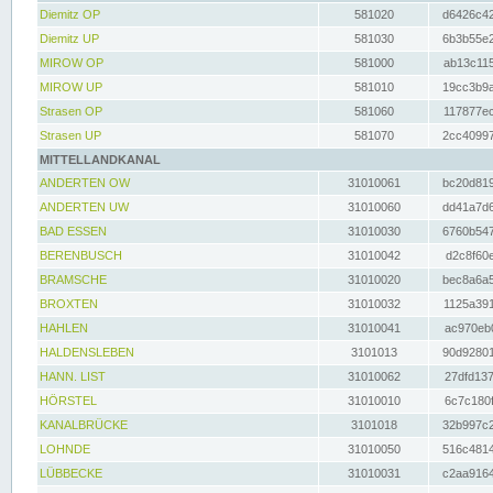
Diemitz OP
581020
d6426c42
Diemitz UP
581030
6b3b55e2
MIROW OP
581000
ab13c115
MIROW UP
581010
19cc3b9a
Strasen OP
581060
117877ec
Strasen UP
581070
2cc40997
MITTELLANDKANAL
ANDERTEN OW
31010061
bc20d819
ANDERTEN UW
31010060
dd41a7d6
BAD ESSEN
31010030
6760b547
BERENBUSCH
31010042
d2c8f60e
BRAMSCHE
31010020
bec8a6a5
BROXTEN
31010032
1125a391
HAHLEN
31010041
ac970eb0
HALDENSLEBEN
3101013
90d92801
HANN. LIST
31010062
27dfd137
HÖRSTEL
31010010
6c7c180f
KANALBRÜCKE
3101018
32b997c2
LOHNDE
31010050
516c4814
LÜBBECKE
31010031
c2aa9164