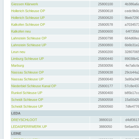
Giessen Klärwerk
25800100
4b386a6a
Hollerich Schleuse OP
25800618
cedc9b0c
Hollerich Schleuse UP
25800620
9beb7290
Kalkofen Schleuse OP
25800578
a7034573
Kalkofen neu
25800600
64f735fd
Lahnstein Schleuse OP
25800798
664d68ea
Lahnstein Schleuse UP
25800800
6b6b31e2
Leun neu
25800200
32807065
Limburg Schleuse UP
25800440
89038b42
Marburg
25830056
4e7a6cfa
Nassau Schleuse OP
25800638
29cb44a2
Nassau Schleuse UP
25800640
3a90a346
Niederbiel Schleuse Kanal OP
25800177
57c8e437
Runkel Schleuse UP
25800400
b85b17cc
Scheidt Schleuse OP
25800558
15a50d2b
Scheidt Schleuse UP
25800560
7dfe4776
LEDA
DREYSCHLOOT
3880010
d4df3617
LEDASPERRWERK UP
3880050
5e6ae93a
LEINE