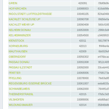
GREIN
420091
f3bf0b0b
HOFKIRCHEN
10088003
616dd98e
INGOLSTADT LUITPOLDSTRASSE
10046105
824a046b
KACHLET SCHLEUSE UP
10090708
0fd56e0a
KACHLET WEHR UP
10090408
560cf185
KELHEIM DONAU
10053009
296fc6d4
KELHEIMWINZER
10054500
c9409937
KIENSTOCK
42011
56178f74
KORNEUBURG
42013
ff44be4a
MAUTHAUSEN
42009
6b002fef
OBERNDORF
10056302
e476bcad
PASSAU DONAU
10091008
9f12c405
PASSAU ILZSTADT
10092000
33ceb441
PFATTER
10068006
f768173a
PFELLING
10078000
7fe63a95
REGENSBURG EISERNE BRÜCKE
10061007
eebd633a
SCHWABELWEIS
10062000
7644f1d7
THEBNERSTRASSL
42015
f7b5c3d3
VILSHOFEN
10089006
e6d68ab7
WILDUNGSMAUER
42014
35846b8b