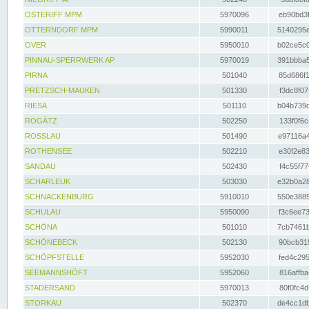
OSTERIFF MPM
5970096
eb90bd3f
OTTERNDORF MPM
5990011
5140295e
OVER
5950010
b02ce5c0
PINNAU-SPERRWERK AP
5970019
391bbba5
PIRNA
501040
85d686f1
PRETZSCH-MAUKEN
501330
f3dc8f07
RIESA
501110
b04b739d
ROGÄTZ
502250
133f0f6c
ROSSLAU
501490
e97116a4
ROTHENSEE
502210
e30f2e83
SANDAU
502430
f4c55f77
SCHARLEUK
503030
e32b0a28
SCHNACKENBURG
5910010
550e3885
SCHULAU
5950090
f3c6ee73
SCHÖNA
501010
7cb7461b
SCHÖNEBECK
502130
90bcb315
SCHÖPFSTELLE
5952030
fed4c295
SEEMANNSHÖFT
5952060
816affba
STADERSAND
5970013
80f0fc4d
STORKAU
502370
de4cc1db