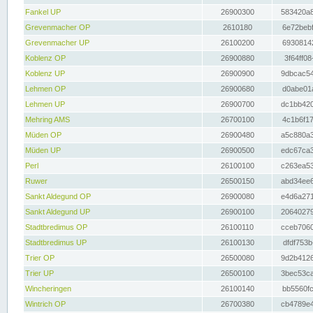
Fankel UP
26900300
583420a8
Grevenmacher OP
2610180
6e72bebf
Grevenmacher UP
26100200
69308142
Koblenz OP
26900880
3f64ff08
Koblenz UP
26900900
9dbcac54
Lehmen OP
26900680
d0abe01a
Lehmen UP
26900700
dc1bb420
Mehring AMS
26700100
4c1b6f17
Müden OP
26900480
a5c880a3
Müden UP
26900500
edc67ca3
Perl
26100100
c263ea53
Ruwer
26500150
abd34ee6
Sankt Aldegund OP
26900080
e4d6a271
Sankt Aldegund UP
26900100
20640279
Stadtbredimus OP
26100110
cceb7060
Stadtbredimus UP
26100130
dfdf753b
Trier OP
26500080
9d2b4126
Trier UP
26500100
3bec53ca
Wincheringen
26100140
bb5560fc
Wintrich OP
26700380
cb4789e4