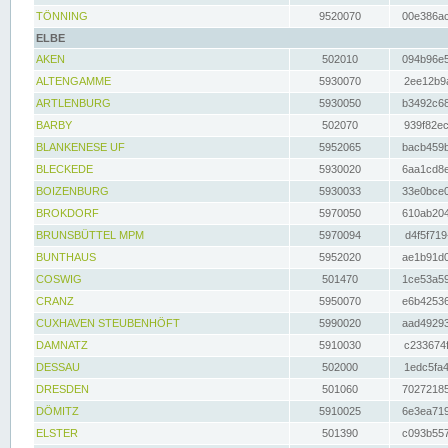
TÖNNING
9520070
00e386ac
ELBE
AKEN
502010
094b96e5
ALTENGAMME
5930070
2ee12b9a
ARTLENBURG
5930050
b3492c68
BARBY
502070
939f82ec
BLANKENESE UF
5952065
bacb459b
BLECKEDE
5930020
6aa1cd8e
BOIZENBURG
5930033
33e0bce0
BROKDORF
5970050
610ab204
BRUNSBÜTTEL MPM
5970094
d4f5f719
BUNTHAUS
5952020
ae1b91d0
COSWIG
501470
1ce53a59
CRANZ
5950070
e6b42536
CUXHAVEN STEUBENHÖFT
5990020
aad49293
DAMNATZ
5910030
c233674f
DESSAU
502000
1edc5fa4
DRESDEN
501060
70272185
DÖMITZ
5910025
6e3ea719
ELSTER
501390
c093b557