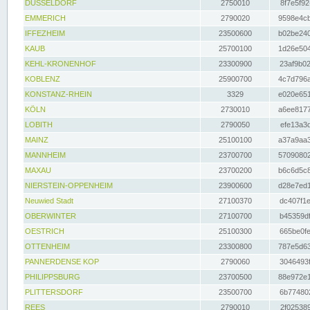
DÜSSELDORF
2750010
8f7e5f92
EMMERICH
2790020
9598e4cb
IFFEZHEIM
23500600
b02be240
KAUB
25700100
1d26e504
KEHL-KRONENHOF
23300900
23af9b02
KOBLENZ
25900700
4c7d796a
KONSTANZ-RHEIN
3329
e020e651
KÖLN
2730010
a6ee8177
LOBITH
2790050
efe13a3d
MAINZ
25100100
a37a9aa3
MANNHEIM
23700700
57090802
MAXAU
23700200
b6c6d5c8
NIERSTEIN-OPPENHEIM
23900600
d28e7ed1
Neuwied Stadt
27100370
dc407f1e
OBERWINTER
27100700
b45359df
OESTRICH
25100300
665be0fe
OTTENHEIM
23300800
787e5d63
PANNERDENSE KOP
2790060
3046493f
PHILIPPSBURG
23700500
88e972e1
PLITTERSDORF
23500700
6b774802
REES
2790010
2f025389