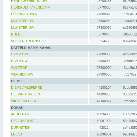
HENRICHENBURG UW
27700133
e6b68bc2
HERBRUM HAFENDAMM
3770030
8177a148
LÜDINGHAUSEN
27800020
f5bc4a51
MÜNSTER OW
27800040
ccd3e8f1
MÜNSTER UW
27800030
ed260406
RHEDE
3770040
16508b11
VERSEN TRENNSPITZE
25463
0024cc40
DATTELN-HAMM-KANAL
HAMM OW
27800060
4dbce62d
HAMM UW
27800080
4ef9dd9c
WALTROP
27800090
facc5c16
WERRIES OW
27800050
d31767ef
DIEMEL
DIEMELTALSPERRE
44100104
5cdc6555
HELMINGHAUSEN
44100206
33092c28
WILHELMSBRÜCKE
44100024
7deedc21
DONAU
ACHLEITEN
10094006
c389c9e2
DEGGENDORF
10081004
53d40547
DÜRNSTEIN
42012
ce4e3050
ERLAU
10096001
99619dc5