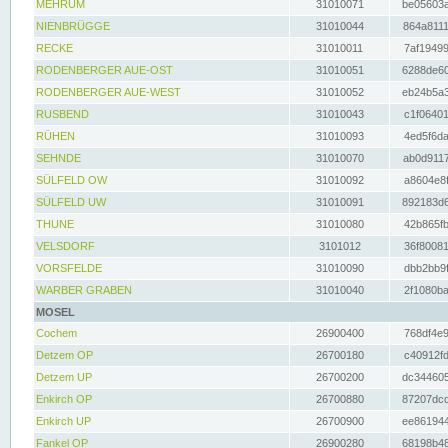
MEHRUM
31010071
be05603a
NIENBRÜGGE
31010044
864a8111
RECKE
31010011
7af19499
RODENBERGER AUE-OST
31010051
6288de60
RODENBERGER AUE-WEST
31010052
eb24b5a3
RUSBEND
31010043
c1f06401
RÜHEN
31010093
4ed5f6da
SEHNDE
31010070
ab0d9117
SÜLFELD OW
31010092
a8604e8f
SÜLFELD UW
31010091
892183d6
THUNE
31010080
42b865fb
VELSDORF
3101012
36f80081
VORSFELDE
31010090
dbb2bb9f
WARBER GRABEN
31010040
2f1080ba
MOSEL
Cochem
26900400
768df4e9
Detzem OP
26700180
c40912fd
Detzem UP
26700200
dc344605
Enkirch OP
26700880
87207dcd
Enkirch UP
26700900
ee861944
Fankel OP
26900280
68198b48