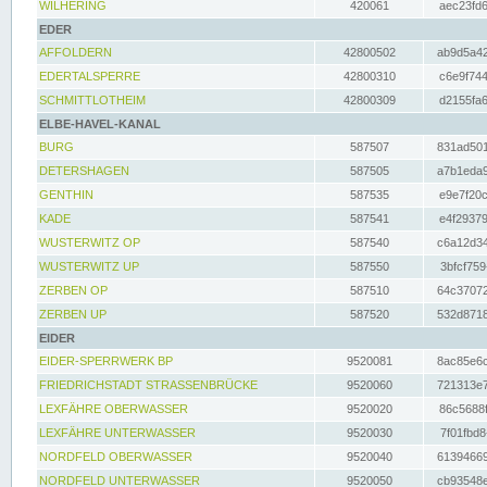
WILHERING
420061
aec23fd6
EDER
AFFOLDERN
42800502
ab9d5a42
EDERTALSPERRE
42800310
c6e9f744
SCHMITTLOTHEIM
42800309
d2155fa6
ELBE-HAVEL-KANAL
BURG
587507
831ad501
DETERSHAGEN
587505
a7b1eda9
GENTHIN
587535
e9e7f20c
KADE
587541
e4f29379
WUSTERWITZ OP
587540
c6a12d34
WUSTERWITZ UP
587550
3bfcf759
ZERBEN OP
587510
64c37072
ZERBEN UP
587520
532d8718
EIDER
EIDER-SPERRWERK BP
9520081
8ac85e6c
FRIEDRICHSTADT STRASSENBRÜCKE
9520060
721313e7
LEXFÄHRE OBERWASSER
9520020
86c5688f
LEXFÄHRE UNTERWASSER
9520030
7f01fbd8
NORDFELD OBERWASSER
9520040
61394669
NORDFELD UNTERWASSER
9520050
cb93548e