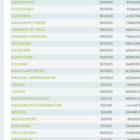
GEESTHACHT
5930060
44f7e955
GLÜCKSTADT
5970035
1f1bbed7
GORLEBEN
5910020
ac507f42
GRAUERORT REEDE
5970026
7398029b
HAMBURG ST. PAULI
5952050
d488c5cc
HAMBURG-HARBURG
5952025
706e5110
HETLINGEN
5970010
599c23b1
HITZACKER
5920010
a26e57c9
HOHNSTORF
5930040
d9289367
KOLLMAR
5970025
3ed90357
KRAUTSAND REEDE
5970031
8c20b4dc
KRÜCKAU-SPERRWERK AP
5970024
a653eb04
LENZEN
503120
c80a4f21
LÜHORT
5960010
8d18d129
MAGDEBURG-BUCKAU
502170
b8567c1e
MAGDEBURG-STROMBRÜCKE
502180
ccccb57f
MEISSEN
501080
24440872
MÜGGENDORF
503070
48f2661f
MÜHLBERG
501160
16b9b4e7
NEU DARCHAU
5930010
67d6e882
NIEGRIPP AP
502240
3adf88fd