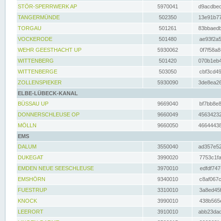
STÖR-SPERRWERK AP
5970041
d9acdbec
TANGERMÜNDE
502350
13e91b77
TORGAU
501261
83bbaedb
VOCKERODE
501480
ae93f2a5
WEHR GEESTHACHT UP
5930062
0f7f58a8
WITTENBERG
501420
070b1eb4
WITTENBERGE
503050
cbf3cd49
ZOLLENSPIEKER
5930090
3de8ea26
ELBE-LÜBECK-KANAL
BÜSSAU UP
9669040
bf7bb8e8
DONNERSCHLEUSE OP
9660049
45634232
MÖLLN
9660050
46644438
EMS
DALUM
3550040
ad357e52
DUKEGAT
3990020
7753c1fa
EMDEN NEUE SEESCHLEUSE
3970010
edfdf747
EMSHÖRN
9340010
c8af067c
FUESTRUP
3310010
3a8ed45f
KNOCK
3990010
438b565e
LEERORT
3910010
abb23dad