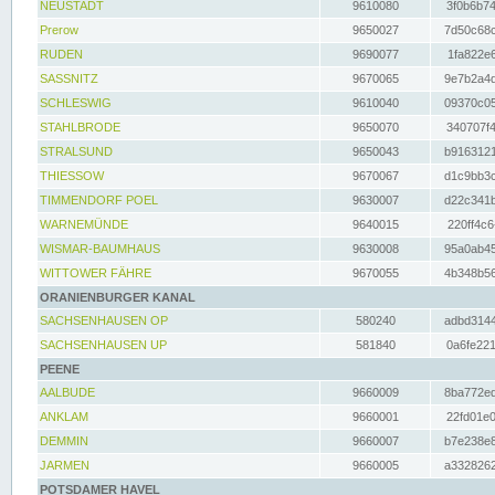
NEUSTADT
9610080
3f0b6b74
Prerow
9650027
7d50c68c
RUDEN
9690077
1fa822e6
SASSNITZ
9670065
9e7b2a4d
SCHLESWIG
9610040
09370c05
STAHLBRODE
9650070
340707f4
STRALSUND
9650043
b9163121
THIESSOW
9670067
d1c9bb3c
TIMMENDORF POEL
9630007
d22c341b
WARNEMÜNDE
9640015
220ff4c6
WISMAR-BAUMHAUS
9630008
95a0ab45
WITTOWER FÄHRE
9670055
4b348b56
ORANIENBURGER KANAL
SACHSENHAUSEN OP
580240
adbd3144
SACHSENHAUSEN UP
581840
0a6fe221
PEENE
AALBUDE
9660009
8ba772ed
ANKLAM
9660001
22fd01e0
DEMMIN
9660007
b7e238e8
JARMEN
9660005
a3328262
POTSDAMER HAVEL