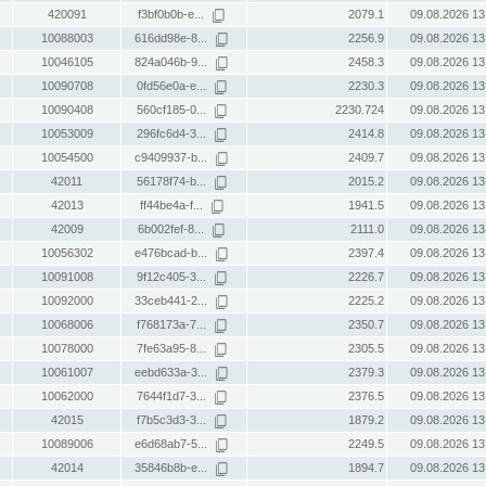
420091
f3bf0b0b-e...
2079.1
09.08.2026 13
10088003
616dd98e-8...
2256.9
09.08.2026 13
10046105
824a046b-9...
2458.3
09.08.2026 13
10090708
0fd56e0a-e...
2230.3
09.08.2026 13
10090408
560cf185-0...
2230.724
09.08.2026 13
10053009
296fc6d4-3...
2414.8
09.08.2026 13
10054500
c9409937-b...
2409.7
09.08.2026 13
42011
56178f74-b...
2015.2
09.08.2026 13
42013
ff44be4a-f...
1941.5
09.08.2026 13
42009
6b002fef-8...
2111.0
09.08.2026 13
10056302
e476bcad-b...
2397.4
09.08.2026 13
10091008
9f12c405-3...
2226.7
09.08.2026 13
10092000
33ceb441-2...
2225.2
09.08.2026 13
10068006
f768173a-7...
2350.7
09.08.2026 13
10078000
7fe63a95-8...
2305.5
09.08.2026 13
10061007
eebd633a-3...
2379.3
09.08.2026 13
10062000
7644f1d7-3...
2376.5
09.08.2026 13
42015
f7b5c3d3-3...
1879.2
09.08.2026 13
10089006
e6d68ab7-5...
2249.5
09.08.2026 13
42014
35846b8b-e...
1894.7
09.08.2026 13