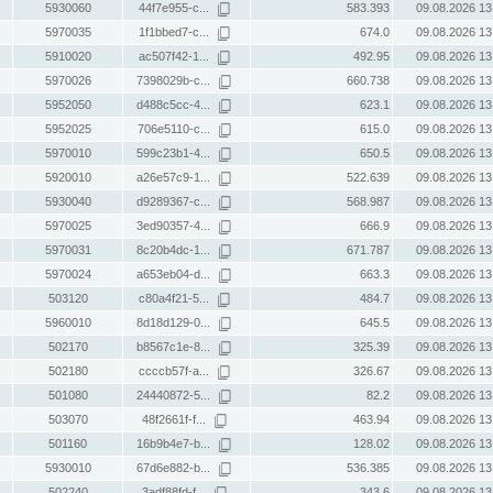
5930060
44f7e955-c...
583.393
09.08.2026 13
5970035
1f1bbed7-c...
674.0
09.08.2026 13
5910020
ac507f42-1...
492.95
09.08.2026 13
5970026
7398029b-c...
660.738
09.08.2026 13
5952050
d488c5cc-4...
623.1
09.08.2026 13
5952025
706e5110-c...
615.0
09.08.2026 13
5970010
599c23b1-4...
650.5
09.08.2026 13
5920010
a26e57c9-1...
522.639
09.08.2026 13
5930040
d9289367-c...
568.987
09.08.2026 13
5970025
3ed90357-4...
666.9
09.08.2026 13
5970031
8c20b4dc-1...
671.787
09.08.2026 13
5970024
a653eb04-d...
663.3
09.08.2026 13
503120
c80a4f21-5...
484.7
09.08.2026 13
5960010
8d18d129-0...
645.5
09.08.2026 13
502170
b8567c1e-8...
325.39
09.08.2026 13
502180
ccccb57f-a...
326.67
09.08.2026 13
501080
24440872-5...
82.2
09.08.2026 13
503070
48f2661f-f...
463.94
09.08.2026 13
501160
16b9b4e7-b...
128.02
09.08.2026 13
5930010
67d6e882-b...
536.385
09.08.2026 13
502240
3adf88fd-f...
343.6
09.08.2026 13