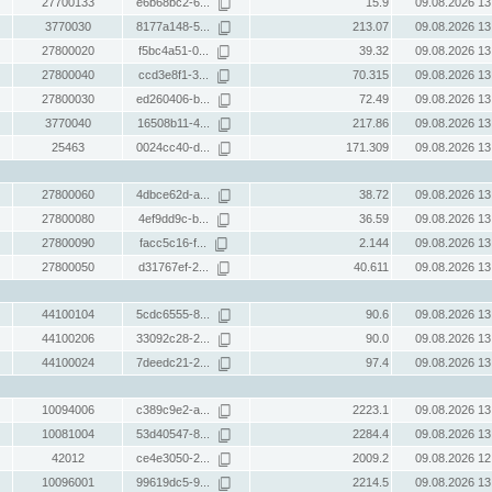
27700133
e6b68bc2-6...
15.9
09.08.2026 13
3770030
8177a148-5...
213.07
09.08.2026 13
27800020
f5bc4a51-0...
39.32
09.08.2026 13
27800040
ccd3e8f1-3...
70.315
09.08.2026 13
27800030
ed260406-b...
72.49
09.08.2026 13
3770040
16508b11-4...
217.86
09.08.2026 13
25463
0024cc40-d...
171.309
09.08.2026 13
27800060
4dbce62d-a...
38.72
09.08.2026 13
27800080
4ef9dd9c-b...
36.59
09.08.2026 13
27800090
facc5c16-f...
2.144
09.08.2026 13
27800050
d31767ef-2...
40.611
09.08.2026 13
44100104
5cdc6555-8...
90.6
09.08.2026 13
44100206
33092c28-2...
90.0
09.08.2026 13
44100024
7deedc21-2...
97.4
09.08.2026 13
10094006
c389c9e2-a...
2223.1
09.08.2026 13
10081004
53d40547-8...
2284.4
09.08.2026 13
42012
ce4e3050-2...
2009.2
09.08.2026 12
10096001
99619dc5-9...
2214.5
09.08.2026 13