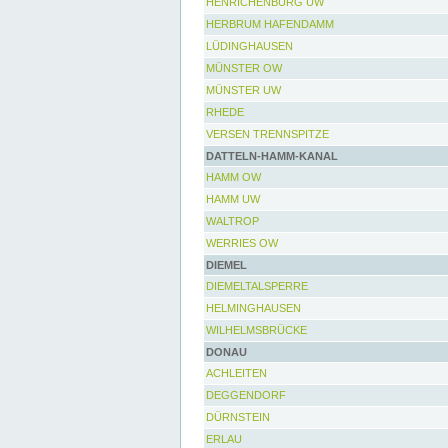
HENRICHENBURG UW
HERBRUM HAFENDAMM
LÜDINGHAUSEN
MÜNSTER OW
MÜNSTER UW
RHEDE
VERSEN TRENNSPITZE
DATTELN-HAMM-KANAL
HAMM OW
HAMM UW
WALTROP
WERRIES OW
DIEMEL
DIEMELTALSPERRE
HELMINGHAUSEN
WILHELMSBRÜCKE
DONAU
ACHLEITEN
DEGGENDORF
DÜRNSTEIN
ERLAU