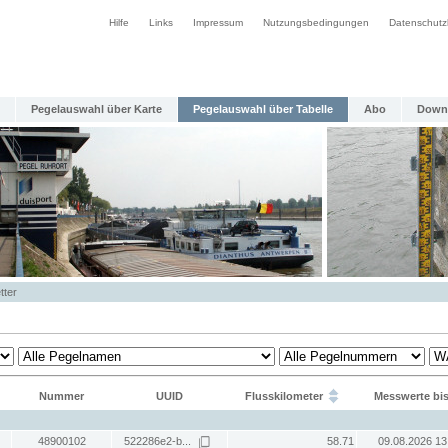
Hilfe
Links
Impressum
Nutzungsbedingungen
Datenschutz
Pegelauswahl über Karte
Pegelauswahl über Tabelle
Abo
Down
tter
Nummer
UUID
Flusskilometer
Messwerte bi
48900102
522286e2-b...
58.71
09.08.2026 13