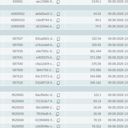
420061
aec23fd6-9...
2144.1
09.08.2026 13
42800502
ab9d5a42-2...
44.02
09.08.2026 13
42800310
c6e9f744-4...
49.2
09.08.2026 13
42800309
d2155fa6-b...
74.5
09.08.2026 13
587507
831ad501-d...
332.54
09.08.2026 13
587505
a7b1eda9-b...
326.83
09.08.2026 12
587535
e9e7f20c-9...
361.444
09.08.2026 13
587541
e4f29379-6...
371.285
09.08.2026 13
587540
c6a12d34-c...
376.56
09.08.2026 13
587550
3bfcf759-2...
376.965
09.08.2026 13
587510
64c37072-d...
344.686
09.08.2026 13
587520
532d8718-6...
346.162
09.08.2026 13
9520081
8ac85e6c-6...
110.1
09.08.2026 13
9520060
721313e7-9...
83.14
09.08.2026 13
9520020
86c5688f-2...
26.09
09.08.2026 13
9520030
7f01fbd8-6...
26.09
09.08.2026 13
9520040
61394669-3...
78.19
09.08.2026 13
9520050
cb93548e-c...
78.312
09.08.2026 13