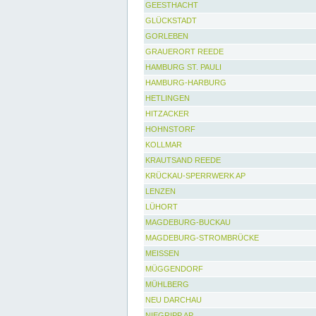
GEESTHACHT
GLÜCKSTADT
GORLEBEN
GRAUERORT REEDE
HAMBURG ST. PAULI
HAMBURG-HARBURG
HETLINGEN
HITZACKER
HOHNSTORF
KOLLMAR
KRAUTSAND REEDE
KRÜCKAU-SPERRWERK AP
LENZEN
LÜHORT
MAGDEBURG-BUCKAU
MAGDEBURG-STROMBRÜCKE
MEISSEN
MÜGGENDORF
MÜHLBERG
NEU DARCHAU
NIEGRIPP AP