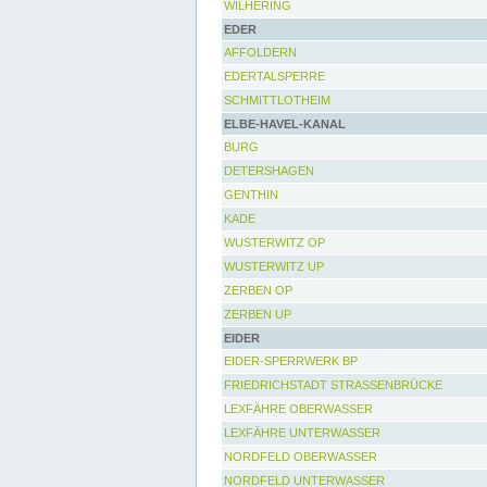
WILHERING
EDER
AFFOLDERN
EDERTALSPERRE
SCHMITTLOTHEIM
ELBE-HAVEL-KANAL
BURG
DETERSHAGEN
GENTHIN
KADE
WUSTERWITZ OP
WUSTERWITZ UP
ZERBEN OP
ZERBEN UP
EIDER
EIDER-SPERRWERK BP
FRIEDRICHSTADT STRASSENBRÜCKE
LEXFÄHRE OBERWASSER
LEXFÄHRE UNTERWASSER
NORDFELD OBERWASSER
NORDFELD UNTERWASSER