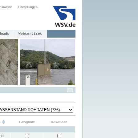
hinweise
Einstellungen
loads
Webservices
s
Ganglinie
Download
:15