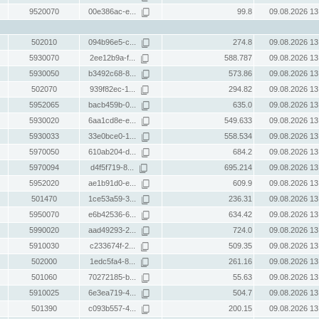
9520070
00e386ac-e...
99.8
09.08.2026 13
502010
094b96e5-c...
274.8
09.08.2026 13
5930070
2ee12b9a-f...
588.787
09.08.2026 13
5930050
b3492c68-8...
573.86
09.08.2026 13
502070
939f82ec-1...
294.82
09.08.2026 13
5952065
bacb459b-0...
635.0
09.08.2026 13
5930020
6aa1cd8e-e...
549.633
09.08.2026 13
5930033
33e0bce0-1...
558.534
09.08.2026 13
5970050
610ab204-d...
684.2
09.08.2026 13
5970094
d4f5f719-8...
695.214
09.08.2026 13
5952020
ae1b91d0-e...
609.9
09.08.2026 13
501470
1ce53a59-3...
236.31
09.08.2026 13
5950070
e6b42536-6...
634.42
09.08.2026 13
5990020
aad49293-2...
724.0
09.08.2026 13
5910030
c233674f-2...
509.35
09.08.2026 13
502000
1edc5fa4-8...
261.16
09.08.2026 13
501060
70272185-b...
55.63
09.08.2026 13
5910025
6e3ea719-4...
504.7
09.08.2026 13
501390
c093b557-4...
200.15
09.08.2026 13