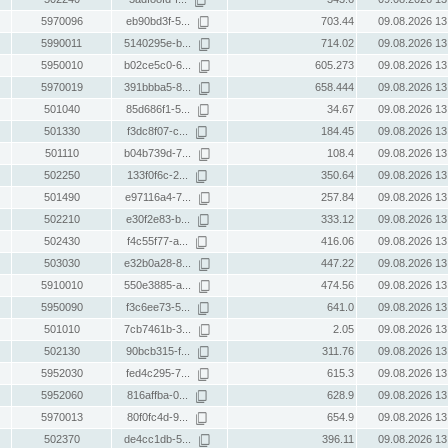
5970096
eb90bd3f-5...
703.44
09.08.2026 13
5990011
5140295e-b...
714.02
09.08.2026 13
5950010
b02ce5c0-6...
605.273
09.08.2026 13
5970019
391bbba5-8...
658.444
09.08.2026 13
501040
85d686f1-5...
34.67
09.08.2026 13
501330
f3dc8f07-c...
184.45
09.08.2026 13
501110
b04b739d-7...
108.4
09.08.2026 13
502250
133f0f6c-2...
350.64
09.08.2026 13
501490
e97116a4-7...
257.84
09.08.2026 13
502210
e30f2e83-b...
333.12
09.08.2026 13
502430
f4c55f77-a...
416.06
09.08.2026 13
503030
e32b0a28-8...
447.22
09.08.2026 13
5910010
550e3885-a...
474.56
09.08.2026 13
5950090
f3c6ee73-5...
641.0
09.08.2026 13
501010
7cb7461b-3...
2.05
09.08.2026 13
502130
90bcb315-f...
311.76
09.08.2026 13
5952030
fed4c295-7...
615.3
09.08.2026 13
5952060
816affba-0...
628.9
09.08.2026 13
5970013
80f0fc4d-9...
654.9
09.08.2026 13
502370
de4cc1db-5...
396.11
09.08.2026 13