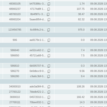
48300105
b475386c-3...
1.74
09.08.2026 13
48900237
47174d8f-1...
107.75
09.08.2026 13
48700103
8b4f9f7c-3...
38.47
09.08.2026 13
48900204
5aaed954-d...
82.32
09.08.2026 13
123456785
6c6f84c2-b...
975.0
09.08.2026 13
906
aa9179c1-1...
0.0
09.08.2026 13
586640
ee52ce62-2...
7.4
09.08.2026 13
586650
45721a68-5...
7.5
09.08.2026 13
586810
6b595707-8...
0.3
09.08.2026 13
586270
0e0dbcc9-0...
9.56
09.08.2026 13
586280
c9a6c3bf-0...
9.4
09.08.2026 13
34000010
ade3a084-8...
108.26
09.08.2026 13
27700122
7bbdb421-2...
09.08.2026 13
3690010
04572010-1...
166.42
09.08.2026 13
27700111
70bee932-1...
14.3
09.08.2026 13